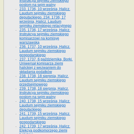
Instrukcya sejmiku ziemskiego
posłom na sejm walny
233. 1736, 10 września, Halicz.
Laudum sejmiku ziemskiego
deputackiego. 234. 1736, 17
września, Halicz. Laudum
sejmiku ziemskiego relacyjnego
235. 1736, 17 września, Halicz.
Instrukcya sejmiku ziemskiego
komisarzowi na komisyę
warszawską
236. 1737, 10 września, Halicz.
Laudum sejmiku ziemskiego
gospodarskiego
237. 1737, 6 października, Borki.
Uniwersał komisarza ziemi
halickiej z wezwaniem do
składania podatków
238. 1738, 18 sierpnia, Halicz.
Laudum sejmiku ziemskiego
przedsejmowego
239. 1738, 18 sierpnia, Halicz.
Instrukcya sejmiku ziemskiego
posłom na sejm walny
240. 1738, 15 września, Halicz.
Laudum sejmiku ziemskiego
deputackiego
241. 1739, 15 września, Halicz.
Laudum sejmiku ziemskiego
gospodarskiego
242. 1739, 17 września, Halicz.
Elekcya podkomorzego ziemi