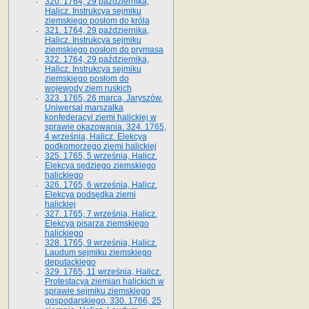
320. 1764, 29 października,
Halicz. Instrukcya sejmiku
ziemskiego posłom do króla
321. 1764, 29 października,
Halicz. Instrukcya sejmiku
ziemskiego posłom do prymasa
322. 1764, 29 października,
Halicz. Instrukcya sejmiku
ziemskiego posłom do
wojewody ziem ruskich
323. 1765, 26 marca, Jaryszów.
Uniwersał marszałka
konfederacyi ziemi halickiej w
sprawie okazowania. 324. 1765,
4 września, Halicz. Elekcya
podkomorzego ziemi halickiej
325. 1765, 5 września, Halicz.
Elekcya sędziego ziemskiego
halickiego
326. 1765, 6 września, Halicz.
Elekcya podsędka ziemi
halickiej
327. 1765, 7 września, Halicz.
Elekcya pisarza ziemskiego
halickiego
328. 1765, 9 września, Halicz.
Laudum sejmiku ziemskiego
deputackiego
329. 1765, 11 września, Halicz.
Protestacya ziemian halickich w
sprawie sejmiku ziemskiego
gospodarskiego. 330. 1766, 25