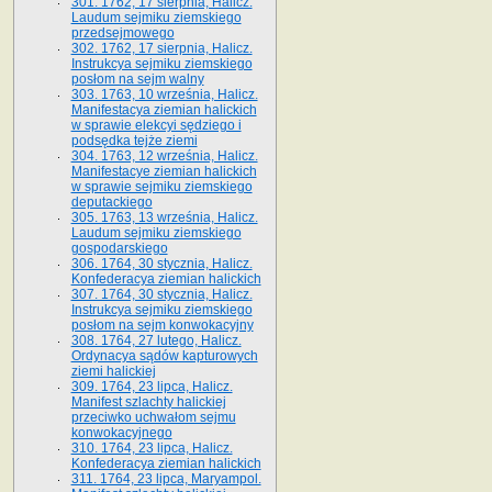
301. 1762, 17 sierpnia, Halicz.
Laudum sejmiku ziemskiego
przedsejmowego
302. 1762, 17 sierpnia, Halicz.
Instrukcya sejmiku ziemskiego
posłom na sejm walny
303. 1763, 10 września, Halicz.
Manifestacya ziemian halickich
w sprawie elekcyi sędziego i
podsędka tejże ziemi
304. 1763, 12 września, Halicz.
Manifestacye ziemian halickich
w sprawie sejmiku ziemskiego
deputackiego
305. 1763, 13 września, Halicz.
Laudum sejmiku ziemskiego
gospodarskiego
306. 1764, 30 stycznia, Halicz.
Konfederacya ziemian halickich
307. 1764, 30 stycznia, Halicz.
Instrukcya sejmiku ziemskiego
posłom na sejm konwokacyjny
308. 1764, 27 lutego, Halicz.
Ordynacya sądów kapturowych
ziemi halickiej
309. 1764, 23 lipca, Halicz.
Manifest szlachty halickiej
przeciwko uchwałom sejmu
konwokacyjnego
310. 1764, 23 lipca, Halicz.
Konfederacya ziemian halickich
311. 1764, 23 lipca, Maryampol.