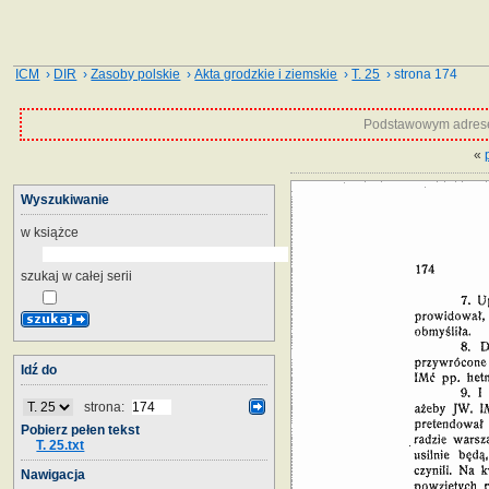
ICM
›
DIR
›
Zasoby polskie
›
Akta grodzkie i ziemskie
›
T. 25
› strona 174
Podstawowym adrese
«
Wyszukiwanie
w książce
szukaj w całej serii
Idź do
strona:
Pobierz pełen tekst
T. 25.txt
Nawigacja