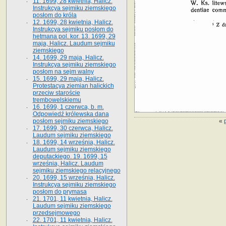
11. 1699, 28 kwietnia, Halicz.
Instrukcya sejmiku ziemskiego
posłom do króla
12. 1699, 28 kwietnia, Halicz.
Instrukcya sejmiku posłom do
hetmana pol. kor. 13. 1699, 29
maja, Halicz. Laudum sejmiku
ziemskiego
14. 1699, 29 maja, Halicz.
Instrukcya sejmiku ziemskiego
posłom na sejm walny
15. 1699, 29 maja, Halicz.
Protestacya ziemian halickich
przeciw staroście
trembowelskiemu
16. 1699, 1 czerwca, b. m.
Odpowiedź królewska dana
«
posłom sejmiku ziemskiego
17. 1699, 30 czerwca, Halicz.
Laudum sejmiku ziemskiego
18. 1699, 14 września, Halicz.
Laudum sejmiku ziemskiego
deputackiego. 19. 1699, 15
września, Halicz. Laudum
sejmiku ziemskiego relacyjnego
20. 1699, 15 września, Halicz.
Instrukcya sejmiku ziemskiego
posłom do prymasa
21. 1701, 11 kwietnia, Halicz.
Laudum sejmiku ziemskiego
przedsejmowego
22. 1701, 11 kwietnia, Halicz.