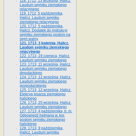
118. 1712, 13 września, Halicz.
Laudum sejmiku ziemskiego
relacyjnego
119. 1712, 5 października,
Halicz. Laudum sejmiku
ziemskiego relacyjnego
120. 1712, 5 października,
Halicz. Dodatek do instrukcyi
sejmiku ziemskiego posłom na
sejm walny
121. 1713, 3 kwietnia, Halicz.
Laudum sejmiku ziemskiego
relacyjnego
122. 1713, 19 czerwca, Halicz.
Laudum sejmiku ziemskiego
123. 1713, 11 września, Halicz.
Laudum sejmiku ziemskiego
deputackiego
124. 1713, 12 września, Halicz.
Laudum sejmiku ziemskiego
gospodarskiego
125. 1713, 12 września, Halicz.
Elekcya pisarza ziemskiego
halickiego
126. 1713, 25 września, Halicz.
Laudum sejmiku ziemskiego
127. 1713, 4 października, b. m.
Odpowiedź hetmana w. kor.
posłom sejmiku ziemskiego
halickiego
128. 1713, 9 października,
Halicz. Laudum sejmiku