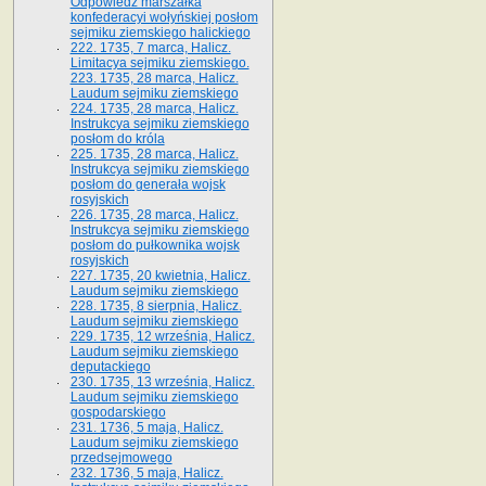
Odpowiedź marszałka
konfederacyi wołyńskiej posłom
sejmiku ziemskiego halickiego
222. 1735, 7 marca, Halicz.
Limitacya sejmiku ziemskiego.
223. 1735, 28 marca, Halicz.
Laudum sejmiku ziemskiego
224. 1735, 28 marca, Halicz.
Instrukcya sejmiku ziemskiego
posłom do króla
225. 1735, 28 marca, Halicz.
Instrukcya sejmiku ziemskiego
posłom do generała wojsk
rosyjskich
226. 1735, 28 marca, Halicz.
Instrukcya sejmiku ziemskiego
posłom do pułkownika wojsk
rosyjskich
227. 1735, 20 kwietnia, Halicz.
Laudum sejmiku ziemskiego
228. 1735, 8 sierpnia, Halicz.
Laudum sejmiku ziemskiego
229. 1735, 12 września, Halicz.
Laudum sejmiku ziemskiego
deputackiego
230. 1735, 13 września, Halicz.
Laudum sejmiku ziemskiego
gospodarskiego
231. 1736, 5 maja, Halicz.
Laudum sejmiku ziemskiego
przedsejmowego
232. 1736, 5 maja, Halicz.