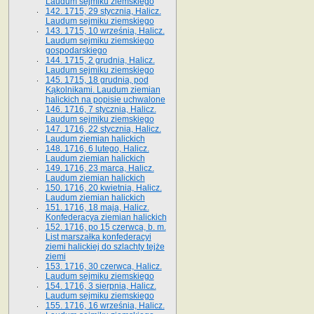
Laudum sejmiku ziemskiego
142. 1715, 29 stycznia, Halicz.
Laudum sejmiku ziemskiego
143. 1715, 10 września, Halicz.
Laudum sejmiku ziemskiego
gospodarskiego
144. 1715, 2 grudnia, Halicz.
Laudum sejmiku ziemskiego
145. 1715, 18 grudnia, pod
Kąkolnikami. Laudum ziemian
halickich na popisie uchwalone
146. 1716, 7 stycznia, Halicz.
Laudum sejmiku ziemskiego
147. 1716, 22 stycznia, Halicz.
Laudum ziemian halickich
148. 1716, 6 lutego, Halicz.
Laudum ziemian halickich
149. 1716, 23 marca, Halicz.
Laudum ziemian halickich
150. 1716, 20 kwietnia, Halicz.
Laudum ziemian halickich
151. 1716, 18 maja, Halicz.
Konfederacya ziemian halickich
152. 1716, po 15 czerwca, b. m.
List marszałka konfederacyi
ziemi halickiej do szlachty tejże
ziemi
153. 1716, 30 czerwca, Halicz.
Laudum sejmiku ziemskiego
154. 1716, 3 sierpnia, Halicz.
Laudum sejmiku ziemskiego
155. 1716, 16 września, Halicz.