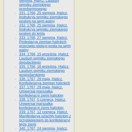
sierpnia, Halicz. Laudum
sejmiku ziemskiego
przedsejmowego
331. 1766, 25 sierpnia, Halicz.
Instrukcya sejmiku ziemskiego
posłom na sejm walny
332. 1766, 25 sierpnia, Halicz.
Instrukcya sejmiku ziemskiego
posłom do króla
333. 1766, 27 sierpnia, Halicz.
Protestacya ziemian halickich
przeciwko elekcyi posła na sejm
walny
334. 1766, 15 września, Halicz.
Laudum sejmiku ziemskiego
deputackiego
335. 1766, 16 września, Halicz.
Laudum sejmiku ziemskiego
gospodarskiego
336. 1767, 29 maja, Halicz.
Konfederacya ziemian halickich
337. 1767, 29 maja, Halicz.
Uniwersał marszałka
konfederacyi ziemi halickiej
338. 1767, 5 czerwca, Halicz.
Uniwersał marszałka
konfederacyi ziemi halickiej.
339. 1767, 12 czerwca, Halicz.
Manifestacya szlachty halickiej z
przystąpieniem do konfederacyi
tejże ziemi
340. 1767, 24 sierpnia, Halicz.