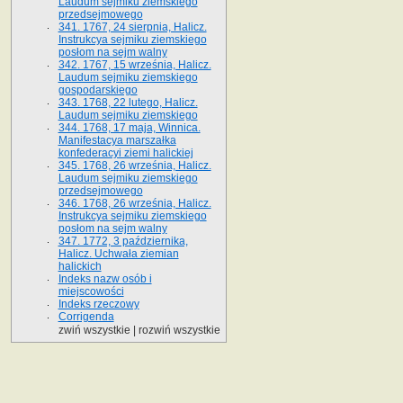
Laudum sejmiku ziemskiego
przedsejmowego
341. 1767, 24 sierpnia, Halicz.
Instrukcya sejmiku ziemskiego
posłom na sejm walny
342. 1767, 15 września, Halicz.
Laudum sejmiku ziemskiego
gospodarskiego
343. 1768, 22 lutego, Halicz.
Laudum sejmiku ziemskiego
344. 1768, 17 maja, Winnica.
Manifestacya marszałka
konfederacyi ziemi halickiej
345. 1768, 26 września, Halicz.
Laudum sejmiku ziemskiego
przedsejmowego
346. 1768, 26 września, Halicz.
Instrukcya sejmiku ziemskiego
posłom na sejm walny
347. 1772, 3 października,
Halicz. Uchwała ziemian
halickich
Indeks nazw osób i
miejscowości
Indeks rzeczowy
Corrigenda
zwiń wszystkie
|
rozwiń wszystkie