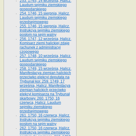
253. 1745, 14 września, Halicz.
Laudum sejmiku ziemskiego
gospodarskiego
254. 1746, 15 sierpnia, Halicz.
Laudum sejmiku ziemskiego
przedsejmowego
255. 1746, 15 sierpnia, Halicz.
Instrukcya sejmiku ziemskiego
posłom na sejm walny
256. 1747, 12 września, Halicz.
Komisarz ziemi halickiej zdaje
rachunek z administracyi
czopowego
257. 1748, 10 września, Halicz.
Laudum sejmiku ziemskiego
gospodarskiego
258. 1749, 15 września, Halicz.
Manifestacya ziemian halickich
przeciwko elekcyi deputata na
Trybunał kor. 259. 1749, 17
września, Halicz. Manifestacya
ziemian halickich przeciwko
elekcyi komisarza na Trybunał
skarbowy. 260. 1750, 16
czerwca, Halicz. Laudum
sejmiku ziemskiego
przedsejmowego
261. 1750, 16 czerwca, Halicz.
Instrukcya sejmiku ziemskiego
posłom na sejm walny
262. 1750, 16 czerwca, Halicz.
Instrukcya sejmiku ziemskiego