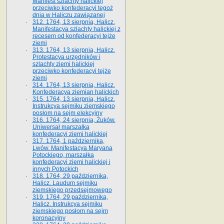
Manifest szlachty halickiej
przeciwko konfederacyi tegoż
dnia w Haliczu zawiązanej
312. 1764, 13 sierpnia, Halicz.
Manifestacya szlachty halickiej z
recesem od konfederacyi tejże
ziemi
313. 1764, 13 sierpnia, Halicz.
Protestacya urzędników i
szlachty ziemi halickiej
przeciwko konfederacyi tejże
ziemi
314. 1764, 13 sierpnia, Halicz.
Konfederacya ziemian halickich
315. 1764, 13 sierpnia, Halicz.
Instrukcya sejmiku ziemskiego
posłom na sejm elekcyjny
316. 1764, 24 sierpnia, Żuków.
Uniwersał marszałka
konfederacyi ziemi halickiej
317. 1764, 1 października,
Lwów. Manifestacya Maryana
Potockiego, marszałka
konfederacyi ziemi halickiej i
innych Potockich
318. 1764, 29 października,
Halicz. Laudum sejmiku
ziemskiego przedsejmowego
319. 1764, 29 października,
Halicz. Instrukcya sejmiku
ziemskiego posłom na sejm
koronacyjny