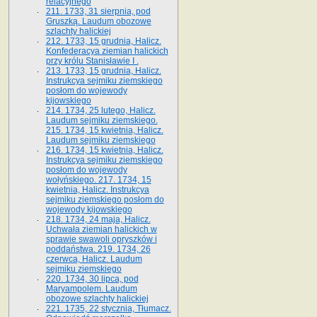
relacyjnego
211. 1733, 31 sierpnia, pod
Gruszką. Laudum obozowe
szlachty halickiej
212. 1733, 15 grudnia, Halicz.
Konfederacya ziemian halickich
przy królu Stanisławie I .
213. 1733, 15 grudnia, Halicz.
Instrukcya sejmiku ziemskiego
posłom do wojewody
kijowskiego
214. 1734, 25 lutego, Halicz.
Laudum sejmiku ziemskiego.
215. 1734, 15 kwietnia, Halicz.
Laudum sejmiku ziemskiego
216. 1734, 15 kwietnia, Halicz.
Instrukcya sejmiku ziemskiego
posłom do wojewody
wołyńskiego. 217. 1734, 15
kwietnia, Halicz. Instrukcya
sejmiku ziemskiego posłom do
wojewody kijowskiego
218. 1734, 24 maja, Halicz.
Uchwała ziemian halickich w
sprawie swawoli opryszków i
poddaństwa. 219. 1734, 26
czerwca, Halicz. Laudum
sejmiku ziemskiego
220. 1734, 30 lipca, pod
Maryampolem. Laudum
obozowe szlachty halickiej
221. 1735, 22 stycznia, Tłumacz.