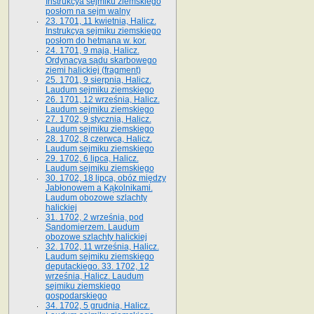
Instrukcya sejmiku ziemskiego
posłom na sejm walny
23. 1701, 11 kwietnia, Halicz.
Instrukcya sejmiku ziemskiego
posłom do hetmana w. kor.
24. 1701, 9 maja, Halicz.
Ordynacya sądu skarbowego
ziemi halickiej (fragment)
25. 1701, 9 sierpnia, Halicz.
Laudum sejmiku ziemskiego
26. 1701, 12 września, Halicz.
Laudum sejmiku ziemskiego
27. 1702, 9 stycznia, Halicz.
Laudum sejmiku ziemskiego
28. 1702, 8 czerwca, Halicz.
Laudum sejmiku ziemskiego
29. 1702, 6 lipca, Halicz.
Laudum sejmiku ziemskiego
30. 1702, 18 lipca, obóz między
Jabłonowem a Kąkolnikami.
Laudum obozowe szlachty
halickiej
31. 1702, 2 września, pod
Sandomierzem. Laudum
obozowe szlachty halickiej
32. 1702, 11 września, Halicz.
Laudum sejmiku ziemskiego
deputackiego. 33. 1702, 12
września, Halicz. Laudum
sejmiku ziemskiego
gospodarskiego
34. 1702, 5 grudnia, Halicz.