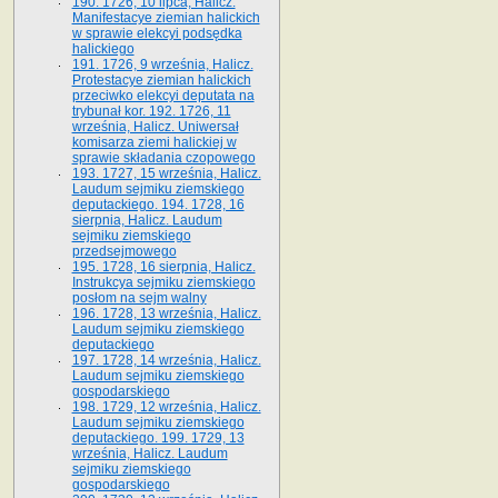
190. 1726, 10 lipca, Halicz.
Manifestacye ziemian halickich
w sprawie elekcyi podsędka
halickiego
191. 1726, 9 września, Halicz.
Protestacye ziemian halickich
przeciwko elekcyi deputata na
trybunał kor. 192. 1726, 11
września, Halicz. Uniwersał
komisarza ziemi halickiej w
sprawie składania czopowego
193. 1727, 15 września, Halicz.
Laudum sejmiku ziemskiego
deputackiego. 194. 1728, 16
sierpnia, Halicz. Laudum
sejmiku ziemskiego
przedsejmowego
195. 1728, 16 sierpnia, Halicz.
Instrukcya sejmiku ziemskiego
posłom na sejm walny
196. 1728, 13 września, Halicz.
Laudum sejmiku ziemskiego
deputackiego
197. 1728, 14 września, Halicz.
Laudum sejmiku ziemskiego
gospodarskiego
198. 1729, 12 września, Halicz.
Laudum sejmiku ziemskiego
deputackiego. 199. 1729, 13
września, Halicz. Laudum
sejmiku ziemskiego
gospodarskiego