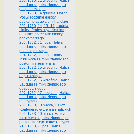
200. 1730, 12 września, Halicz.
Laudum sejmiku ziemskiego
gospodarskiego
201. 1730, 14 grudnia, Halicz.
Poświadczenie elekcyi
podkomorzego ziemi halickiej
202. 1730, 14, 15 i 16 grudnia,
Halicz. Protestacye ziemian
halickich przeciwko elekcyi
podkomorzego
203. 1732, 31 lipca, Halicz.
Laudum sejmiku ziemskiego
przedsejmowego
204. 1732, 31 lipca, Halicz.
Instrukcya sejmiku ziemskiego
posłom na sejm walny
205. 1732, 15 września, Halicz.
Laudum sejmiku ziemskiego
deputackiego
206. 1732, 16 września, Halicz.
Laudum sejmiku ziemskiego
gospodarskiego
207. 1732, 17 listopada, Halicz.
Laudum sejmiku ziemskiego
relacyjnego
208. 1733, 10 marca, Halicz.
Konfederacya ziemian halickich­
209. 1733, 10 marca, Halicz.
Instrukcya sejmiku ziemskiego
posłom na sejm konwokacyjny
210. 1733, 7 lipca, Halicz.
Laudum sejmiku ziemskiego