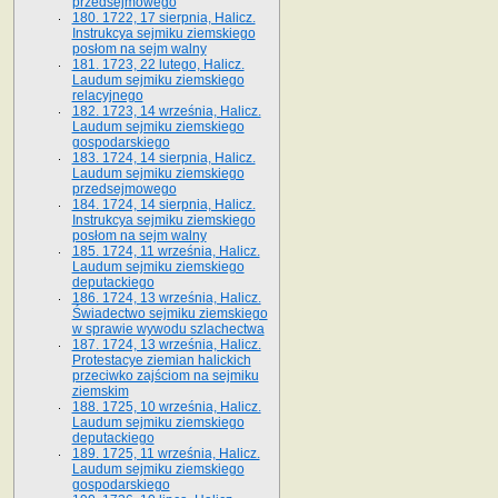
przedsejmowego
180. 1722, 17 sierpnia, Halicz.
Instrukcya sejmiku ziemskiego
posłom na sejm walny
181. 1723, 22 lutego, Halicz.
Laudum sejmiku ziemskiego
relacyjnego
182. 1723, 14 września, Halicz.
Laudum sejmiku ziemskiego
gospodarskiego
183. 1724, 14 sierpnia, Halicz.
Laudum sejmiku ziemskiego
przedsejmowego
184. 1724, 14 sierpnia, Halicz.
Instrukcya sejmiku ziemskiego
posłom na sejm walny
185. 1724, 11 września, Halicz.
Laudum sejmiku ziemskiego
deputackiego
186. 1724, 13 września, Halicz.
Świadectwo sejmiku ziemskiego
w sprawie wywodu szlachectwa
187. 1724, 13 września, Halicz.
Protestacye ziemian halickich
przeciwko zajściom na sejmiku
ziemskim
188. 1725, 10 września, Halicz.
Laudum sejmiku ziemskiego
deputackiego
189. 1725, 11 września, Halicz.
Laudum sejmiku ziemskiego
gospodarskiego