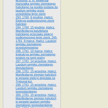
września, b. m. Rewersał
marszałka sejmiku ziemskiego
halickiego na punkta podane do
laudum sejmiku przez
urzędników tejże ziemi
293. 1760, 9 grudnia, Halicz.
Elekcya podkomorzego ziemi
halickiej
294. 1760, 15 grudnia, Halicz.
Manifestacya kasztelana
halickiego przeciwko elekcyi
podkomorzego tejże ziemi. 295.
1761, 9 marca, Halicz. Laudum
sejmiku ziemskiego
przedsejmowego
296. 1761, 10 marca, Halicz.
Instrukcya sejmiku ziemskiego
posłom na sejm walny
297. 1761, 14 września, Halicz.
Laudum sejmiku ziemskiego
deputackiego
298. 1761, 15 września, Halicz.
Manifestacye ziemian halickich
w sprawie elekcyi deputata na
Trybunał kor.
299. 1761, 15 września, Halicz.
Laudum sejmiku ziemskiego
gospodarskiego
300. 1761, 15 września, Halicz.
Manifestacye ziemian halickich
w sprawie laudum sejmiku
ziemskiego gospodarskiego