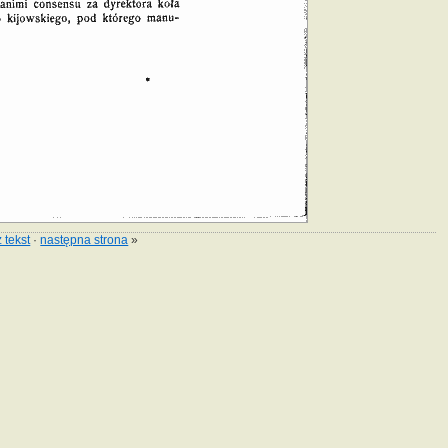
 tekst
·
następna strona
»