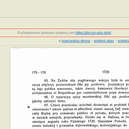
Podstawowym adresem systemu jest
https://dir.icm.edu.pl/pl/
.
«
poprzednia strona
·
pobierz skan
·
pobierz