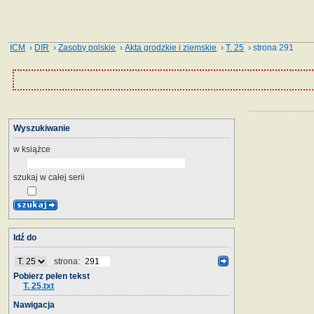
ICM
›
DIR
›
Zasoby polskie
›
Akta grodzkie i ziemskie
›
T. 25
› strona 291
Wyszukiwanie
w książce
szukaj w całej serii
Idź do
strona:
Pobierz pełen tekst
T. 25.txt
Nawigacja