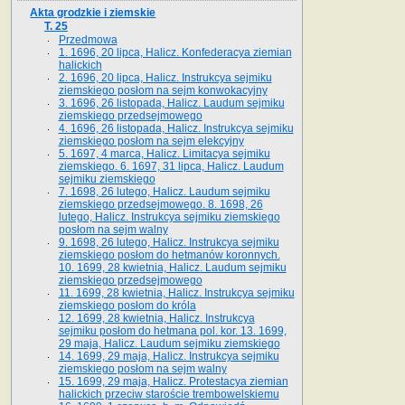
Akta grodzkie i ziemskie
T. 25
Przedmowa
1. 1696, 20 lipca, Halicz. Konfederacya ziemian
halickich
2. 1696, 20 lipca, Halicz. Instrukcya sejmiku
ziemskiego posłom na sejm konwokacyjny
3. 1696, 26 listopada, Halicz. Laudum sejmiku
ziemskiego przedsejmowego
4. 1696, 26 listopada, Halicz. Instrukcya sejmiku
ziemskiego posłom na sejm elekcyjny
5. 1697, 4 marca, Halicz. Limitacya sejmiku
ziemskiego. 6. 1697, 31 lipca, Halicz. Laudum
sejmiku ziemskiego
7. 1698, 26 lutego, Halicz. Laudum sejmiku
ziemskiego przedsejmowego. 8. 1698, 26
lutego, Halicz. Instrukcya sejmiku ziemskiego
posłom na sejm walny
9. 1698, 26 lutego, Halicz. Instrukcya sejmiku
ziemskiego posłom do hetmanów koronnych.
10. 1699, 28 kwietnia, Halicz. Laudum sejmiku
ziemskiego przedsejmowego
11. 1699, 28 kwietnia, Halicz. Instrukcya sejmiku
ziemskiego posłom do króla
12. 1699, 28 kwietnia, Halicz. Instrukcya
sejmiku posłom do hetmana pol. kor. 13. 1699,
29 maja, Halicz. Laudum sejmiku ziemskiego
14. 1699, 29 maja, Halicz. Instrukcya sejmiku
ziemskiego posłom na sejm walny
15. 1699, 29 maja, Halicz. Protestacya ziemian
halickich przeciw staroście trembowelskiemu