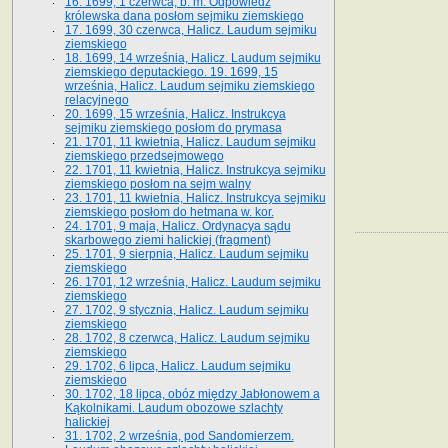
16. 1699, 1 czerwca, b. m. Odpowiedź
królewska dana posłom sejmiku ziemskiego
17. 1699, 30 czerwca, Halicz. Laudum sejmiku
ziemskiego
18. 1699, 14 września, Halicz. Laudum sejmiku
ziemskiego deputackiego. 19. 1699, 15
września, Halicz. Laudum sejmiku ziemskiego
relacyjnego
20. 1699, 15 września, Halicz. Instrukcya
sejmiku ziemskiego posłom do prymasa
21. 1701, 11 kwietnia, Halicz. Laudum sejmiku
ziemskiego przedsejmowego
22. 1701, 11 kwietnia, Halicz. Instrukcya sejmiku
ziemskiego posłom na sejm walny
23. 1701, 11 kwietnia, Halicz. Instrukcya sejmiku
ziemskiego posłom do hetmana w. kor.
24. 1701, 9 maja, Halicz. Ordynacya sądu
skarbowego ziemi halickiej (fragment)
25. 1701, 9 sierpnia, Halicz. Laudum sejmiku
ziemskiego
26. 1701, 12 września, Halicz. Laudum sejmiku
ziemskiego
27. 1702, 9 stycznia, Halicz. Laudum sejmiku
ziemskiego
28. 1702, 8 czerwca, Halicz. Laudum sejmiku
ziemskiego
29. 1702, 6 lipca, Halicz. Laudum sejmiku
ziemskiego
30. 1702, 18 lipca, obóz między Jabłonowem a
Kąkolnikami. Laudum obozowe szlachty
halickiej
31. 1702, 2 września, pod Sandomierzem.