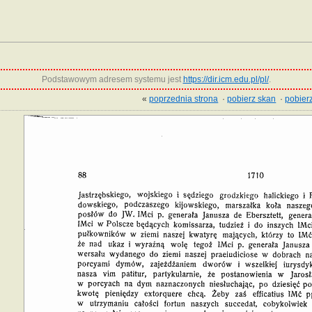
Podstawowym adresem systemu jest
https://dir.icm.edu.pl/pl/
.
«
poprzednia strona
·
pobierz skan
·
pobierz