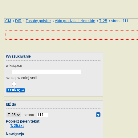
ICM
›
DIR
›
Zasoby polskie
›
Akta grodzkie i ziemskie
›
T. 25
› strona 111
Wyszukiwanie
w książce
szukaj w całej serii
Idź do
strona:
Pobierz pełen tekst
T. 25.txt
Nawigacja