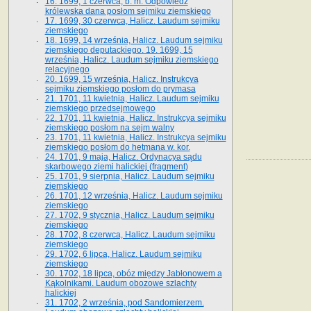
16. 1699, 1 czerwca, b. m. Odpowiedź
królewska dana posłom sejmiku ziemskiego
17. 1699, 30 czerwca, Halicz. Laudum sejmiku
ziemskiego
18. 1699, 14 września, Halicz. Laudum sejmiku
ziemskiego deputackiego. 19. 1699, 15
września, Halicz. Laudum sejmiku ziemskiego
relacyjnego
20. 1699, 15 września, Halicz. Instrukcya
sejmiku ziemskiego posłom do prymasa
21. 1701, 11 kwietnia, Halicz. Laudum sejmiku
ziemskiego przedsejmowego
22. 1701, 11 kwietnia, Halicz. Instrukcya sejmiku
ziemskiego posłom na sejm walny
23. 1701, 11 kwietnia, Halicz. Instrukcya sejmiku
ziemskiego posłom do hetmana w. kor.
24. 1701, 9 maja, Halicz. Ordynacya sądu
skarbowego ziemi halickiej (fragment)
25. 1701, 9 sierpnia, Halicz. Laudum sejmiku
ziemskiego
26. 1701, 12 września, Halicz. Laudum sejmiku
ziemskiego
27. 1702, 9 stycznia, Halicz. Laudum sejmiku
ziemskiego
28. 1702, 8 czerwca, Halicz. Laudum sejmiku
ziemskiego
29. 1702, 6 lipca, Halicz. Laudum sejmiku
ziemskiego
30. 1702, 18 lipca, obóz między Jabłonowem a
Kąkolnikami. Laudum obozowe szlachty
halickiej
31. 1702, 2 września, pod Sandomierzem.