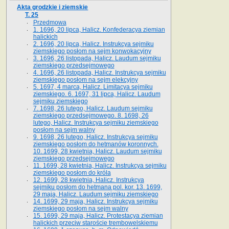
Akta grodzkie i ziemskie
T. 25
Przedmowa
1. 1696, 20 lipca, Halicz. Konfederacya ziemian
halickich
2. 1696, 20 lipca, Halicz. Instrukcya sejmiku
ziemskiego posłom na sejm konwokacyjny
3. 1696, 26 listopada, Halicz. Laudum sejmiku
ziemskiego przedsejmowego
4. 1696, 26 listopada, Halicz. Instrukcya sejmiku
ziemskiego posłom na sejm elekcyjny
5. 1697, 4 marca, Halicz. Limitacya sejmiku
ziemskiego. 6. 1697, 31 lipca, Halicz. Laudum
sejmiku ziemskiego
7. 1698, 26 lutego, Halicz. Laudum sejmiku
ziemskiego przedsejmowego. 8. 1698, 26
lutego, Halicz. Instrukcya sejmiku ziemskiego
posłom na sejm walny
9. 1698, 26 lutego, Halicz. Instrukcya sejmiku
ziemskiego posłom do hetmanów koronnych.
10. 1699, 28 kwietnia, Halicz. Laudum sejmiku
ziemskiego przedsejmowego
11. 1699, 28 kwietnia, Halicz. Instrukcya sejmiku
ziemskiego posłom do króla
12. 1699, 28 kwietnia, Halicz. Instrukcya
sejmiku posłom do hetmana pol. kor. 13. 1699,
29 maja, Halicz. Laudum sejmiku ziemskiego
14. 1699, 29 maja, Halicz. Instrukcya sejmiku
ziemskiego posłom na sejm walny
15. 1699, 29 maja, Halicz. Protestacya ziemian
halickich przeciw staroście trembowelskiemu