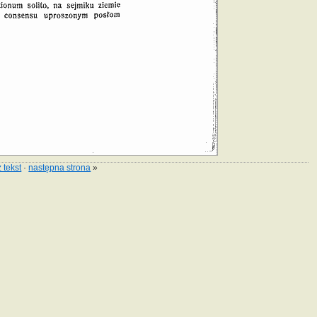
 tekst
·
następna strona
»