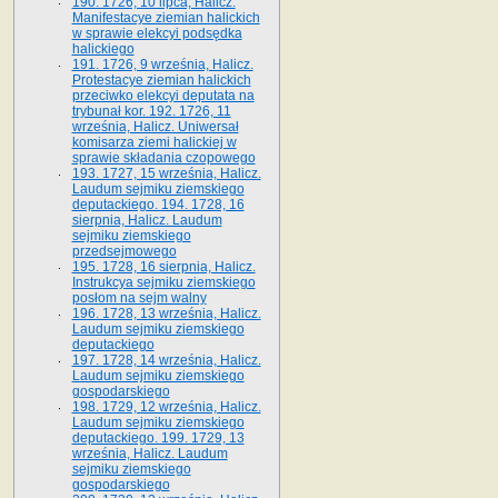
190. 1726, 10 lipca, Halicz.
Manifestacye ziemian halickich
w sprawie elekcyi podsędka
halickiego
191. 1726, 9 września, Halicz.
Protestacye ziemian halickich
przeciwko elekcyi deputata na
trybunał kor. 192. 1726, 11
września, Halicz. Uniwersał
komisarza ziemi halickiej w
sprawie składania czopowego
193. 1727, 15 września, Halicz.
Laudum sejmiku ziemskiego
deputackiego. 194. 1728, 16
sierpnia, Halicz. Laudum
sejmiku ziemskiego
przedsejmowego
195. 1728, 16 sierpnia, Halicz.
Instrukcya sejmiku ziemskiego
posłom na sejm walny
196. 1728, 13 września, Halicz.
Laudum sejmiku ziemskiego
deputackiego
197. 1728, 14 września, Halicz.
Laudum sejmiku ziemskiego
gospodarskiego
198. 1729, 12 września, Halicz.
Laudum sejmiku ziemskiego
deputackiego. 199. 1729, 13
września, Halicz. Laudum
sejmiku ziemskiego
gospodarskiego