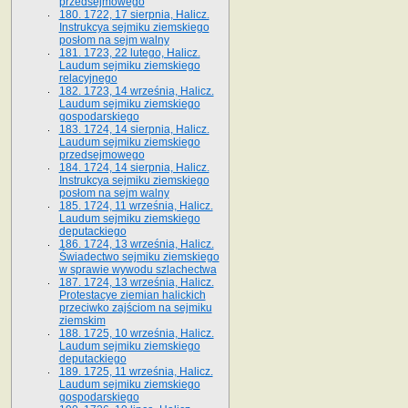
przedsejmowego
180. 1722, 17 sierpnia, Halicz.
Instrukcya sejmiku ziemskiego
posłom na sejm walny
181. 1723, 22 lutego, Halicz.
Laudum sejmiku ziemskiego
relacyjnego
182. 1723, 14 września, Halicz.
Laudum sejmiku ziemskiego
gospodarskiego
183. 1724, 14 sierpnia, Halicz.
Laudum sejmiku ziemskiego
przedsejmowego
184. 1724, 14 sierpnia, Halicz.
Instrukcya sejmiku ziemskiego
posłom na sejm walny
185. 1724, 11 września, Halicz.
Laudum sejmiku ziemskiego
deputackiego
186. 1724, 13 września, Halicz.
Świadectwo sejmiku ziemskiego
w sprawie wywodu szlachectwa
187. 1724, 13 września, Halicz.
Protestacye ziemian halickich
przeciwko zajściom na sejmiku
ziemskim
188. 1725, 10 września, Halicz.
Laudum sejmiku ziemskiego
deputackiego
189. 1725, 11 września, Halicz.
Laudum sejmiku ziemskiego
gospodarskiego