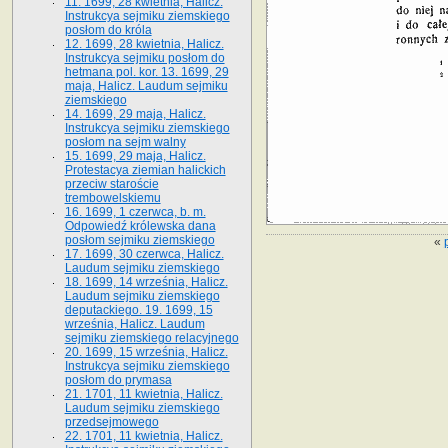
11. 1699, 28 kwietnia, Halicz.
Instrukcya sejmiku ziemskiego
posłom do króla
12. 1699, 28 kwietnia, Halicz.
Instrukcya sejmiku posłom do
hetmana pol. kor. 13. 1699, 29
maja, Halicz. Laudum sejmiku
ziemskiego
14. 1699, 29 maja, Halicz.
Instrukcya sejmiku ziemskiego
posłom na sejm walny
15. 1699, 29 maja, Halicz.
Protestacya ziemian halickich
przeciw staroście
trembowelskiemu
16. 1699, 1 czerwca, b. m.
Odpowiedź królewska dana
posłom sejmiku ziemskiego
«
17. 1699, 30 czerwca, Halicz.
Laudum sejmiku ziemskiego
18. 1699, 14 września, Halicz.
Laudum sejmiku ziemskiego
deputackiego. 19. 1699, 15
września, Halicz. Laudum
sejmiku ziemskiego relacyjnego
20. 1699, 15 września, Halicz.
Instrukcya sejmiku ziemskiego
posłom do prymasa
21. 1701, 11 kwietnia, Halicz.
Laudum sejmiku ziemskiego
przedsejmowego
22. 1701, 11 kwietnia, Halicz.