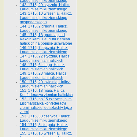
Laudum sejmiku ziemskiego
142. 1715, 29 stycznia, Halicz.
Laudum sejmiku ziemskiego
143. 1715, 10 września, Halicz.
Laudum sejmiku ziemskiego
gospodarskiego
144. 1715, 2 grudnia, Halicz.
Laudum sejmiku ziemskiego
145. 1715, 18 grudnia, pod
Kąkolnikami. Laudum ziemian
halickich na popisie uchwalone
146. 1716, 7 stycznia, Halicz.
Laudum sejmiku ziemskiego
147. 1716, 22 stycznia, Halicz.
Laudum ziemian halickich
148. 1716, 6 lutego, Halicz.
Laudum ziemian halickich
149. 1716, 23 marca, Halicz.
Laudum ziemian halickich
150. 1716, 20 kwietnia, Halicz.
Laudum ziemian halickich
151. 1716, 18 maja, Halicz.
Konfederacya ziemian halickich
152. 1716, po 15 czerwca, b. m.
List marszałka konfederacyi
ziemi halickiej do szlachty tejże
ziemi
153. 1716, 30 czerwca, Halicz.
Laudum sejmiku ziemskiego
154. 1716, 3 sierpnia, Halicz.
Laudum sejmiku ziemskiego
155. 1716, 16 września, Halicz.