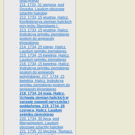
relacyjnego
211. 1733, 31 sierpnia, pod
Gruszką. Laudum obozowe
szlachty halickiej
212. 1733, 15 grudnia, Halicz.
Konfederacya ziemian halickich
przy królu Stanisławie I .
213. 1733, 15 grudnia, Halicz.
Instrukcya sejmiku ziemskiego
posłom do wojewody
kijowskiego
214. 1734, 25 lutego, Halicz.
Laudum sejmiku ziemskiego.
215. 1734, 15 kwietnia, Halicz.
Laudum sejmiku ziemskiego
216. 1734, 15 kwietnia, Halicz.
Instrukcya sejmiku ziemskiego
posłom do wojewody
wołyńskiego. 217. 1734, 15
kwietnia, Halicz. Instrukcya
sejmiku ziemskiego posłom do
wojewody kijowskiego
218. 1734, 24 maja, Halicz.
Uchwała ziemian halickich w
sprawie swawoli opryszków i
poddaństwa. 219. 1734, 26
czerwca, Halicz. Laudum
sejmiku ziemskiego
220. 1734, 30 lipca, pod
Maryampolem. Laudum
obozowe szlachty halickiej
221. 1735, 22 stycznia, Tłumacz.