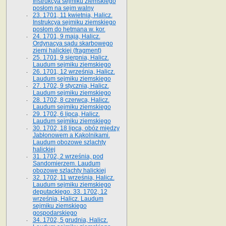
Instrukcya sejmiku ziemskiego
posłom na sejm walny
23. 1701, 11 kwietnia, Halicz.
Instrukcya sejmiku ziemskiego
posłom do hetmana w. kor.
24. 1701, 9 maja, Halicz.
Ordynacya sądu skarbowego
ziemi halickiej (fragment)
25. 1701, 9 sierpnia, Halicz.
Laudum sejmiku ziemskiego
26. 1701, 12 września, Halicz.
Laudum sejmiku ziemskiego
27. 1702, 9 stycznia, Halicz.
Laudum sejmiku ziemskiego
28. 1702, 8 czerwca, Halicz.
Laudum sejmiku ziemskiego
29. 1702, 6 lipca, Halicz.
Laudum sejmiku ziemskiego
30. 1702, 18 lipca, obóz między
Jabłonowem a Kąkolnikami.
Laudum obozowe szlachty
halickiej
31. 1702, 2 września, pod
Sandomierzem. Laudum
obozowe szlachty halickiej
32. 1702, 11 września, Halicz.
Laudum sejmiku ziemskiego
deputackiego. 33. 1702, 12
września, Halicz. Laudum
sejmiku ziemskiego
gospodarskiego
34. 1702, 5 grudnia, Halicz.