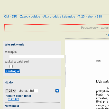
ICM
›
DIR
›
Zasoby polskie
›
Akta grodzkie i ziemskie
›
T. 25
› strona 388
Podstawowym adrese
«
Wyszukiwanie
w książce
szukaj w całej serii
Idź do
strona:
Pobierz pełen tekst
T. 25.txt
Nawigacja