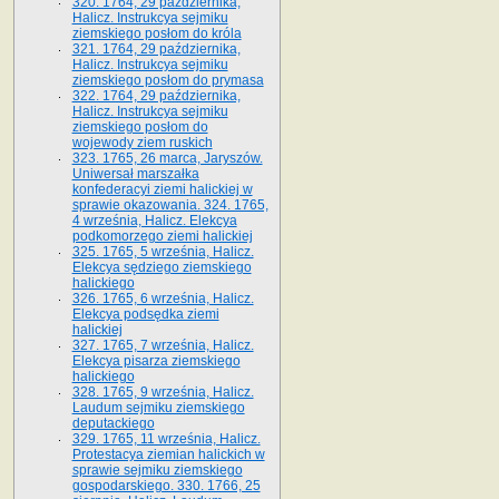
320. 1764, 29 października,
Halicz. Instrukcya sejmiku
ziemskiego posłom do króla
321. 1764, 29 października,
Halicz. Instrukcya sejmiku
ziemskiego posłom do prymasa
322. 1764, 29 października,
Halicz. Instrukcya sejmiku
ziemskiego posłom do
wojewody ziem ruskich
323. 1765, 26 marca, Jaryszów.
Uniwersał marszałka
konfederacyi ziemi halickiej w
sprawie okazowania. 324. 1765,
4 września, Halicz. Elekcya
podkomorzego ziemi halickiej
325. 1765, 5 września, Halicz.
Elekcya sędziego ziemskiego
halickiego
326. 1765, 6 września, Halicz.
Elekcya podsędka ziemi
halickiej
327. 1765, 7 września, Halicz.
Elekcya pisarza ziemskiego
halickiego
328. 1765, 9 września, Halicz.
Laudum sejmiku ziemskiego
deputackiego
329. 1765, 11 września, Halicz.
Protestacya ziemian halickich w
sprawie sejmiku ziemskiego
gospodarskiego. 330. 1766, 25