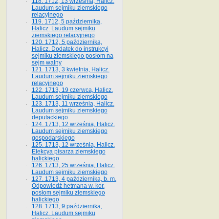
118. 1712, 13 września, Halicz.
Laudum sejmiku ziemskiego
relacyjnego
119. 1712, 5 października,
Halicz. Laudum sejmiku
ziemskiego relacyjnego
120. 1712, 5 października,
Halicz. Dodatek do instrukcyi
sejmiku ziemskiego posłom na
sejm walny
121. 1713, 3 kwietnia, Halicz.
Laudum sejmiku ziemskiego
relacyjnego
122. 1713, 19 czerwca, Halicz.
Laudum sejmiku ziemskiego
123. 1713, 11 września, Halicz.
Laudum sejmiku ziemskiego
deputackiego
124. 1713, 12 września, Halicz.
Laudum sejmiku ziemskiego
gospodarskiego
125. 1713, 12 września, Halicz.
Elekcya pisarza ziemskiego
halickiego
126. 1713, 25 września, Halicz.
Laudum sejmiku ziemskiego
127. 1713, 4 października, b. m.
Odpowiedź hetmana w. kor.
posłom sejmiku ziemskiego
halickiego
128. 1713, 9 października,
Halicz. Laudum sejmiku