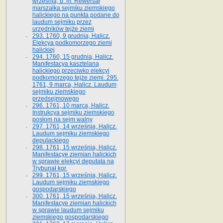
września, b. m. Rewersał
marszałka sejmiku ziemskiego
halickiego na punkta podane do
laudum sejmiku przez
urzędników tejże ziemi
293. 1760, 9 grudnia, Halicz.
Elekcya podkomorzego ziemi
halickiej
294. 1760, 15 grudnia, Halicz.
Manifestacya kasztelana
halickiego przeciwko elekcyi
podkomorzego tejże ziemi. 295.
1761, 9 marca, Halicz. Laudum
sejmiku ziemskiego
przedsejmowego
296. 1761, 10 marca, Halicz.
Instrukcya sejmiku ziemskiego
posłom na sejm walny
297. 1761, 14 września, Halicz.
Laudum sejmiku ziemskiego
deputackiego
298. 1761, 15 września, Halicz.
Manifestacye ziemian halickich
w sprawie elekcyi deputata na
Trybunał kor.
299. 1761, 15 września, Halicz.
Laudum sejmiku ziemskiego
gospodarskiego
300. 1761, 15 września, Halicz.
Manifestacye ziemian halickich
w sprawie laudum sejmiku
ziemskiego gospodarskiego