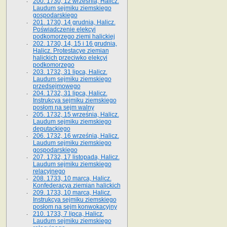
200. 1730, 12 września, Halicz.
Laudum sejmiku ziemskiego
gospodarskiego
201. 1730, 14 grudnia, Halicz.
Poświadczenie elekcyi
podkomorzego ziemi halickiej
202. 1730, 14, 15 i 16 grudnia,
Halicz. Protestacye ziemian
halickich przeciwko elekcyi
podkomorzego
203. 1732, 31 lipca, Halicz.
Laudum sejmiku ziemskiego
przedsejmowego
204. 1732, 31 lipca, Halicz.
Instrukcya sejmiku ziemskiego
posłom na sejm walny
205. 1732, 15 września, Halicz.
Laudum sejmiku ziemskiego
deputackiego
206. 1732, 16 września, Halicz.
Laudum sejmiku ziemskiego
gospodarskiego
207. 1732, 17 listopada, Halicz.
Laudum sejmiku ziemskiego
relacyjnego
208. 1733, 10 marca, Halicz.
Konfederacya ziemian halickich­
209. 1733, 10 marca, Halicz.
Instrukcya sejmiku ziemskiego
posłom na sejm konwokacyjny
210. 1733, 7 lipca, Halicz.
Laudum sejmiku ziemskiego