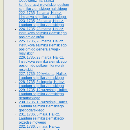
Odpowiedź marszałka
konfederacyi wołyńskiej posłom
sejmiku ziemskiego halickiego
222. 1735, 7 marca, Halicz.
Limitacya sejmiku ziemskiego.
223. 1735, 28 marca, Halicz.
Laudum sejmiku ziemskiego
224. 1735, 28 marca, Halicz.
Instrukcya sejmiku ziemskiego
posłom do króla
225. 1735, 28 marca, Halicz.
Instrukcya sejmiku ziemskiego
posłom do generała wojsk
rosyjskich
226. 1735, 28 marca, Halicz.
Instrukcya sejmiku ziemskiego
posłom do pułkownika wojsk
rosyjskich
227. 1735, 20 kwietnia, Halicz.
Laudum sejmiku ziemskiego
228. 1735, 8 sierpnia, Halicz.
Laudum sejmiku ziemskiego
229. 1735, 12 września, Halicz.
Laudum sejmiku ziemskiego
deputackiego
230. 1735, 13 września, Halicz.
Laudum sejmiku ziemskiego
gospodarskiego
231. 1736, 5 maja, Halicz.
Laudum sejmiku ziemskiego
przedsejmowego
232. 1736, 5 maja, Halicz.