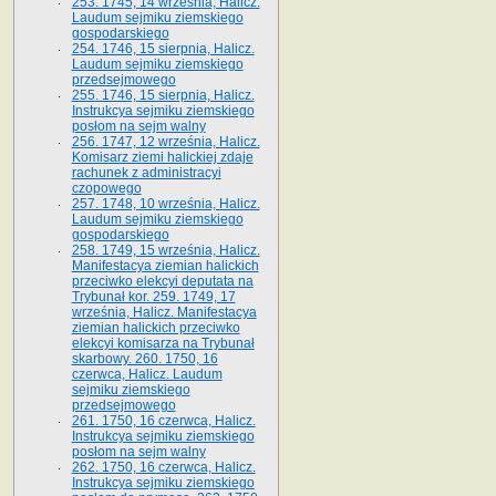
253. 1745, 14 września, Halicz.
Laudum sejmiku ziemskiego
gospodarskiego
254. 1746, 15 sierpnia, Halicz.
Laudum sejmiku ziemskiego
przedsejmowego
255. 1746, 15 sierpnia, Halicz.
Instrukcya sejmiku ziemskiego
posłom na sejm walny
256. 1747, 12 września, Halicz.
Komisarz ziemi halickiej zdaje
rachunek z administracyi
czopowego
257. 1748, 10 września, Halicz.
Laudum sejmiku ziemskiego
gospodarskiego
258. 1749, 15 września, Halicz.
Manifestacya ziemian halickich
przeciwko elekcyi deputata na
Trybunał kor. 259. 1749, 17
września, Halicz. Manifestacya
ziemian halickich przeciwko
elekcyi komisarza na Trybunał
skarbowy. 260. 1750, 16
czerwca, Halicz. Laudum
sejmiku ziemskiego
przedsejmowego
261. 1750, 16 czerwca, Halicz.
Instrukcya sejmiku ziemskiego
posłom na sejm walny
262. 1750, 16 czerwca, Halicz.
Instrukcya sejmiku ziemskiego