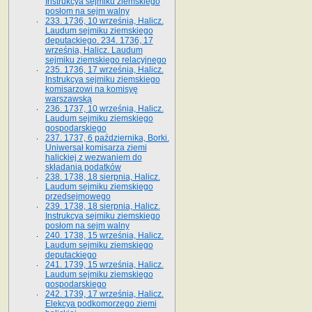
Instrukcya sejmiku ziemskiego
posłom na sejm walny
233. 1736, 10 września, Halicz.
Laudum sejmiku ziemskiego
deputackiego. 234. 1736, 17
września, Halicz. Laudum
sejmiku ziemskiego relacyjnego
235. 1736, 17 września, Halicz.
Instrukcya sejmiku ziemskiego
komisarzowi na komisyę
warszawską
236. 1737, 10 września, Halicz.
Laudum sejmiku ziemskiego
gospodarskiego
237. 1737, 6 października, Borki.
Uniwersał komisarza ziemi
halickiej z wezwaniem do
składania podatków
238. 1738, 18 sierpnia, Halicz.
Laudum sejmiku ziemskiego
przedsejmowego
239. 1738, 18 sierpnia, Halicz.
Instrukcya sejmiku ziemskiego
posłom na sejm walny
240. 1738, 15 września, Halicz.
Laudum sejmiku ziemskiego
deputackiego
241. 1739, 15 września, Halicz.
Laudum sejmiku ziemskiego
gospodarskiego
242. 1739, 17 września, Halicz.
Elekcya podkomorzego ziemi