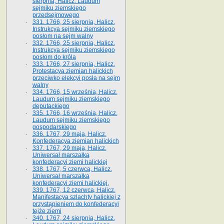
sierpnia, Halicz. Laudum
sejmiku ziemskiego
przedsejmowego
331. 1766, 25 sierpnia, Halicz.
Instrukcya sejmiku ziemskiego
posłom na sejm walny
332. 1766, 25 sierpnia, Halicz.
Instrukcya sejmiku ziemskiego
posłom do króla
333. 1766, 27 sierpnia, Halicz.
Protestacya ziemian halickich
przeciwko elekcyi posła na sejm
walny
334. 1766, 15 września, Halicz.
Laudum sejmiku ziemskiego
deputackiego
335. 1766, 16 września, Halicz.
Laudum sejmiku ziemskiego
gospodarskiego
336. 1767, 29 maja, Halicz.
Konfederacya ziemian halickich
337. 1767, 29 maja, Halicz.
Uniwersał marszałka
konfederacyi ziemi halickiej
338. 1767, 5 czerwca, Halicz.
Uniwersał marszałka
konfederacyi ziemi halickiej.
339. 1767, 12 czerwca, Halicz.
Manifestacya szlachty halickiej z
przystąpieniem do konfederacyi
tejże ziemi
340. 1767, 24 sierpnia, Halicz.