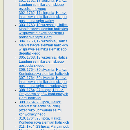
301. 1762, 17 sierpnia, Halicz.
Laudum sejmiku ziemskiego
przedsejmowego
302. 1762, 17 sierpnia, Halicz.
Instrukcya sejmiku ziemskiego
posłom na sejm walny
303. 1763, 10 września, Halicz.
Manifestacya ziemian halickich
w sprawie elekcyi sędziego i
podsędka tejże ziemi
304. 1763, 12 września, Halicz.
Manifestacye ziemian halickich
w sprawie sejmiku ziemskiego
deputackiego
305. 1763, 13 września, Halicz.
Laudum sejmiku ziemskiego
gospodarskiego
306. 1764, 30 stycznia, Halicz.
Konfederacya ziemian halickich
307. 1764, 30 stycznia, Halicz.
Instrukcya sejmiku ziemskiego
posłom na sejm konwokacyjny
308. 1764, 27 lutego, Halicz.
Ordynacya sądów kapturowych
ziemi halickiej
309. 1764, 23 lipca, Halicz.
Manifest szlachty halickiej
przeciwko uchwałom sejmu
konwokacyjnego
310. 1764, 23 lipca, Halicz.
Konfederacya ziemian halickich
311. 1764, 23 lipca, Maryampol.