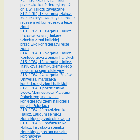
Manifest szlachty halickiej
przeciwko konfederacyi tegoż
dnia w Haliczu zawiązanej
312. 1764, 13 sierpnia, Halicz.
Manifestacya szlachty halickiej z
recesem od konfederacyi tejże
ziemi
313. 1764, 13 sierpnia, Halicz.
Protestacya urzędników i
szlachty ziemi halickiej
przeciwko konfederacyi tejże
ziemi
314. 1764, 13 sierpnia, Halicz.
Konfederacya ziemian halickich
315. 1764, 13 sierpnia, Halicz.
Instrukcya sejmiku ziemskiego
posłom na sejm elekcyjny
316. 1764, 24 sierpnia, Żuków.
Uniwersał marszałka
konfederacyi ziemi halickiej
317. 1764, 1 października,
Lwów. Manifestacya Maryana
Potockiego, marszałka
konfederacyi ziemi halickiej i
innych Potockich
318. 1764, 29 października,
Halicz. Laudum sejmiku
ziemskiego przedsejmowego
319. 1764, 29 października,
Halicz. Instrukcya sejmiku
ziemskiego posłom na sejm
koronacyjny