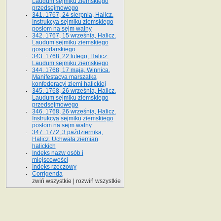
Laudum sejmiku ziemskiego
przedsejmowego
341. 1767, 24 sierpnia, Halicz.
Instrukcya sejmiku ziemskiego
posłom na sejm walny
342. 1767, 15 września, Halicz.
Laudum sejmiku ziemskiego
gospodarskiego
343. 1768, 22 lutego, Halicz.
Laudum sejmiku ziemskiego
344. 1768, 17 maja, Winnica.
Manifestacya marszałka
konfederacyi ziemi halickiej
345. 1768, 26 września, Halicz.
Laudum sejmiku ziemskiego
przedsejmowego
346. 1768, 26 września, Halicz.
Instrukcya sejmiku ziemskiego
posłom na sejm walny
347. 1772, 3 października,
Halicz. Uchwała ziemian
halickich
Indeks nazw osób i
miejscowości
Indeks rzeczowy
Corrigenda
zwiń wszystkie
|
rozwiń wszystkie