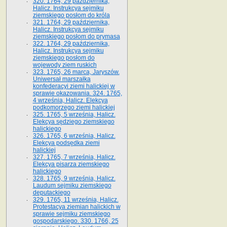
320. 1764, 29 października,
Halicz. Instrukcya sejmiku
ziemskiego posłom do króla
321. 1764, 29 października,
Halicz. Instrukcya sejmiku
ziemskiego posłom do prymasa
322. 1764, 29 października,
Halicz. Instrukcya sejmiku
ziemskiego posłom do
wojewody ziem ruskich
323. 1765, 26 marca, Jaryszów.
Uniwersał marszałka
konfederacyi ziemi halickiej w
sprawie okazowania. 324. 1765,
4 września, Halicz. Elekcya
podkomorzego ziemi halickiej
325. 1765, 5 września, Halicz.
Elekcya sędziego ziemskiego
halickiego
326. 1765, 6 września, Halicz.
Elekcya podsędka ziemi
halickiej
327. 1765, 7 września, Halicz.
Elekcya pisarza ziemskiego
halickiego
328. 1765, 9 września, Halicz.
Laudum sejmiku ziemskiego
deputackiego
329. 1765, 11 września, Halicz.
Protestacya ziemian halickich w
sprawie sejmiku ziemskiego
gospodarskiego. 330. 1766, 25