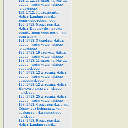
118. 1712, 13 września, Halicz.
Laudum sejmiku ziemskiego
relacyjnego
119. 1712, 5 października,
Halicz. Laudum sejmiku
ziemskiego relacyjnego
120. 1712, 5 października,
Halicz. Dodatek do instrukcyi
sejmiku ziemskiego posłom na
sejm walny
121. 1713, 3 kwietnia, Halicz.
Laudum sejmiku ziemskiego
relacyjnego
122. 1713, 19 czerwca, Halicz.
Laudum sejmiku ziemskiego
123. 1713, 11 września, Halicz.
Laudum sejmiku ziemskiego
deputackiego
124. 1713, 12 września, Halicz.
Laudum sejmiku ziemskiego
gospodarskiego
125. 1713, 12 września, Halicz.
Elekcya pisarza ziemskiego
halickiego
126. 1713, 25 września, Halicz.
Laudum sejmiku ziemskiego
127. 1713, 4 października, b. m.
Odpowiedź hetmana w. kor.
posłom sejmiku ziemskiego
halickiego
128. 1713, 9 października,
Halicz. Laudum sejmiku