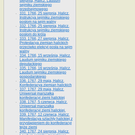
sierpnia, Halicz. Laudum
sejmiku ziemskiego
przedsejmowego
331. 1766, 25 sierpnia, Halicz.
Instrukcya sejmiku ziemskiego
posłom na sejm walny
332. 1766, 25 sierpnia, Halicz.
Instrukcya sejmiku ziemskiego
posłom do króla
333. 1766, 27 sierpnia, Halicz.
Protestacya ziemian halickich
przeciwko elekcyi posła na sejm
walny
334. 1766, 15 września, Halicz.
Laudum sejmiku ziemskiego
deputackiego
335. 1766, 16 września, Halicz.
Laudum sejmiku ziemskiego
gospodarskiego
336. 1767, 29 maja, Halicz.
Konfederacya ziemian halickich
337. 1767, 29 maja, Halicz.
Uniwersał marszałka
konfederacyi ziemi halickiej
338. 1767, 5 czerwca, Halicz.
Uniwersał marszałka
konfederacyi ziemi halickiej.
339. 1767, 12 czerwca, Halicz.
Manifestacya szlachty halickiej z
przystąpieniem do konfederacyi
tejże ziemi
340. 1767, 24 sierpnia, Halicz.