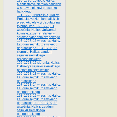
190. 1726, 10 lipca, Halicz.
Manifestacye ziemian halickich
w sprawie elekcyi podsędka
halickiego
191. 1726, 9 września, Halicz.
Protestacye ziemian halickich
przeciwko elekcyi deputata na
trybunał kor. 192. 1726, 11
września, Halicz. Uniwersał
komisarza ziemi halickiej w
sprawie składania czopowego
193. 1727, 15 września, Halicz.
Laudum sejmiku ziemskiego
deputackiego. 194. 1728, 16
sierpnia, Halicz. Laudum
sejmiku ziemskiego
przedsejmowego
195. 1728, 16 sierpnia, Halicz.
Instrukcya sejmiku ziemskiego
posłom na sejm walny
196. 1728, 13 września, Halicz.
Laudum sejmiku ziemskiego
deputackiego
197. 1728, 14 września, Halicz.
Laudum sejmiku ziemskiego
gospodarskiego
198. 1729, 12 września, Halicz.
Laudum sejmiku ziemskiego
deputackiego. 199. 1729, 13
września, Halicz. Laudum
sejmiku ziemskiego
gospodarskiego