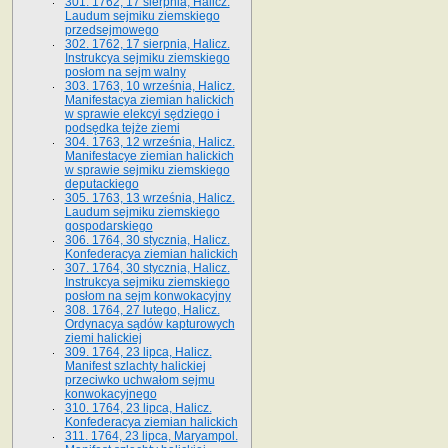
301. 1762, 17 sierpnia, Halicz.
Laudum sejmiku ziemskiego
przedsejmowego
302. 1762, 17 sierpnia, Halicz.
Instrukcya sejmiku ziemskiego
posłom na sejm walny
303. 1763, 10 września, Halicz.
Manifestacya ziemian halickich
w sprawie elekcyi sędziego i
podsędka tejże ziemi
304. 1763, 12 września, Halicz.
Manifestacye ziemian halickich
w sprawie sejmiku ziemskiego
deputackiego
305. 1763, 13 września, Halicz.
Laudum sejmiku ziemskiego
gospodarskiego
306. 1764, 30 stycznia, Halicz.
Konfederacya ziemian halickich
307. 1764, 30 stycznia, Halicz.
Instrukcya sejmiku ziemskiego
posłom na sejm konwokacyjny
308. 1764, 27 lutego, Halicz.
Ordynacya sądów kapturowych
ziemi halickiej
309. 1764, 23 lipca, Halicz.
Manifest szlachty halickiej
przeciwko uchwałom sejmu
konwokacyjnego
310. 1764, 23 lipca, Halicz.
Konfederacya ziemian halickich
311. 1764, 23 lipca, Maryampol.