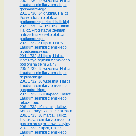
200. 1730, 12 września, Halicz.
Laudum sejmiku ziemskiego
gospodarskiego
201. 1730, 14 grudnia, Halicz.
Poświadczenie elekcyi
podkomorzego ziemi halickiej
202. 1730, 14, 15 i 16 grudnia,
Halicz. Protestacye ziemian
halickich przeciwko elekcyi
podkomorzego
203. 1732, 31 lipca, Halicz.
Laudum sejmiku ziemskiego
przedsejmowego
204. 1732, 31 lipca, Halicz.
Instrukcya sejmiku ziemskiego
posłom na sejm walny
205. 1732, 15 września, Halicz.
Laudum sejmiku ziemskiego
deputackiego
206. 1732, 16 września, Halicz.
Laudum sejmiku ziemskiego
gospodarskiego
207. 1732, 17 listopada, Halicz.
Laudum sejmiku ziemskiego
relacyjnego
208. 1733, 10 marca, Halicz.
Konfederacya ziemian halickich­
209. 1733, 10 marca, Halicz.
Instrukcya sejmiku ziemskiego
posłom na sejm konwokacyjny
210. 1733, 7 lipca, Halicz.
Laudum sejmiku ziemskiego