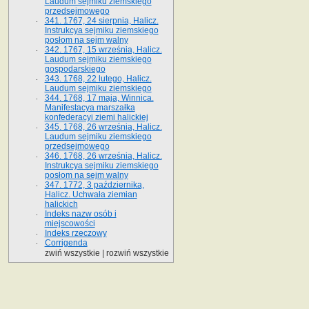
Laudum sejmiku ziemskiego
przedsejmowego
341. 1767, 24 sierpnia, Halicz.
Instrukcya sejmiku ziemskiego
posłom na sejm walny
342. 1767, 15 września, Halicz.
Laudum sejmiku ziemskiego
gospodarskiego
343. 1768, 22 lutego, Halicz.
Laudum sejmiku ziemskiego
344. 1768, 17 maja, Winnica.
Manifestacya marszałka
konfederacyi ziemi halickiej
345. 1768, 26 września, Halicz.
Laudum sejmiku ziemskiego
przedsejmowego
346. 1768, 26 września, Halicz.
Instrukcya sejmiku ziemskiego
posłom na sejm walny
347. 1772, 3 października,
Halicz. Uchwała ziemian
halickich
Indeks nazw osób i
miejscowości
Indeks rzeczowy
Corrigenda
zwiń wszystkie
|
rozwiń wszystkie