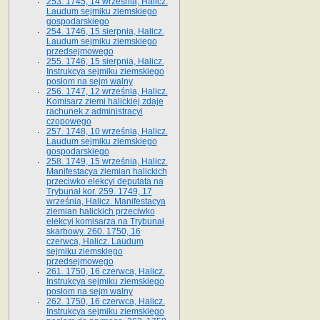
253. 1745, 14 września, Halicz.
Laudum sejmiku ziemskiego
gospodarskiego
254. 1746, 15 sierpnia, Halicz.
Laudum sejmiku ziemskiego
przedsejmowego
255. 1746, 15 sierpnia, Halicz.
Instrukcya sejmiku ziemskiego
posłom na sejm walny
256. 1747, 12 września, Halicz.
Komisarz ziemi halickiej zdaje
rachunek z administracyi
czopowego
257. 1748, 10 września, Halicz.
Laudum sejmiku ziemskiego
gospodarskiego
258. 1749, 15 września, Halicz.
Manifestacya ziemian halickich
przeciwko elekcyi deputata na
Trybunał kor. 259. 1749, 17
września, Halicz. Manifestacya
ziemian halickich przeciwko
elekcyi komisarza na Trybunał
skarbowy. 260. 1750, 16
czerwca, Halicz. Laudum
sejmiku ziemskiego
przedsejmowego
261. 1750, 16 czerwca, Halicz.
Instrukcya sejmiku ziemskiego
posłom na sejm walny
262. 1750, 16 czerwca, Halicz.
Instrukcya sejmiku ziemskiego