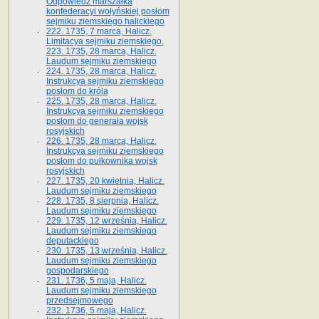
Odpowiedź marszałka
konfederacyi wołyńskiej posłom
sejmiku ziemskiego halickiego
222. 1735, 7 marca, Halicz.
Limitacya sejmiku ziemskiego.
223. 1735, 28 marca, Halicz.
Laudum sejmiku ziemskiego
224. 1735, 28 marca, Halicz.
Instrukcya sejmiku ziemskiego
posłom do króla
225. 1735, 28 marca, Halicz.
Instrukcya sejmiku ziemskiego
posłom do generała wojsk
rosyjskich
226. 1735, 28 marca, Halicz.
Instrukcya sejmiku ziemskiego
posłom do pułkownika wojsk
rosyjskich
227. 1735, 20 kwietnia, Halicz.
Laudum sejmiku ziemskiego
228. 1735, 8 sierpnia, Halicz.
Laudum sejmiku ziemskiego
229. 1735, 12 września, Halicz.
Laudum sejmiku ziemskiego
deputackiego
230. 1735, 13 września, Halicz.
Laudum sejmiku ziemskiego
gospodarskiego
231. 1736, 5 maja, Halicz.
Laudum sejmiku ziemskiego
przedsejmowego
232. 1736, 5 maja, Halicz.