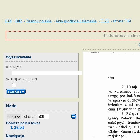
ICM
›
DIR
›
Zasoby polskie
›
Akta grodzkie i ziemskie
›
T. 25
› strona 509
Podstawowym adrese
«
Wyszukiwanie
w książce
szukaj w całej serii
Idź do
strona:
Pobierz pełen tekst
T. 25.txt
Nawigacja