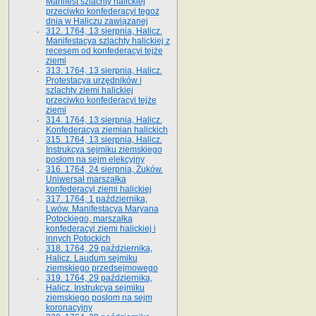
Manifest szlachty halickiej
przeciwko konfederacyi tegoż
dnia w Haliczu zawiązanej
312. 1764, 13 sierpnia, Halicz.
Manifestacya szlachty halickiej z
recesem od konfederacyi tejże
ziemi
313. 1764, 13 sierpnia, Halicz.
Protestacya urzędników i
szlachty ziemi halickiej
przeciwko konfederacyi tejże
ziemi
314. 1764, 13 sierpnia, Halicz.
Konfederacya ziemian halickich
315. 1764, 13 sierpnia, Halicz.
Instrukcya sejmiku ziemskiego
posłom na sejm elekcyjny
316. 1764, 24 sierpnia, Żuków.
Uniwersał marszałka
konfederacyi ziemi halickiej
317. 1764, 1 października,
Lwów. Manifestacya Maryana
Potockiego, marszałka
konfederacyi ziemi halickiej i
innych Potockich
318. 1764, 29 października,
Halicz. Laudum sejmiku
ziemskiego przedsejmowego
319. 1764, 29 października,
Halicz. Instrukcya sejmiku
ziemskiego posłom na sejm
koronacyjny