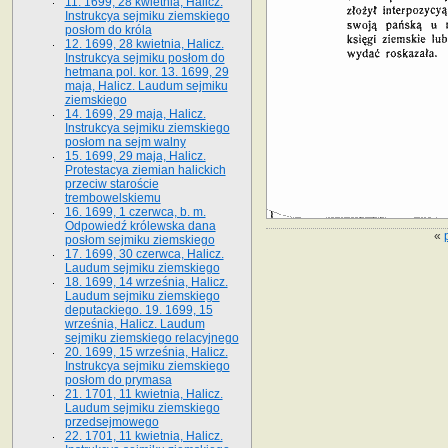
11. 1699, 28 kwietnia, Halicz.
Instrukcya sejmiku ziemskiego
posłom do króla
12. 1699, 28 kwietnia, Halicz.
Instrukcya sejmiku posłom do
hetmana pol. kor. 13. 1699, 29
maja, Halicz. Laudum sejmiku
ziemskiego
14. 1699, 29 maja, Halicz.
Instrukcya sejmiku ziemskiego
posłom na sejm walny
15. 1699, 29 maja, Halicz.
Protestacya ziemian halickich
przeciw staroście
trembowelskiemu
16. 1699, 1 czerwca, b. m.
Odpowiedź królewska dana
«
posłom sejmiku ziemskiego
17. 1699, 30 czerwca, Halicz.
Laudum sejmiku ziemskiego
18. 1699, 14 września, Halicz.
Laudum sejmiku ziemskiego
deputackiego. 19. 1699, 15
września, Halicz. Laudum
sejmiku ziemskiego relacyjnego
20. 1699, 15 września, Halicz.
Instrukcya sejmiku ziemskiego
posłom do prymasa
21. 1701, 11 kwietnia, Halicz.
Laudum sejmiku ziemskiego
przedsejmowego
22. 1701, 11 kwietnia, Halicz.