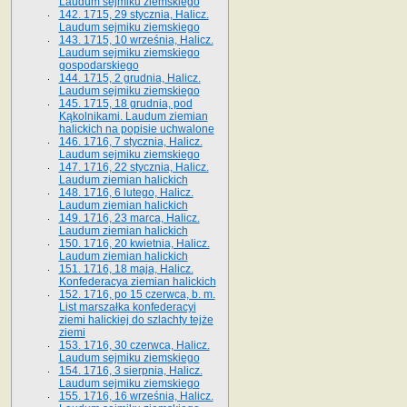
Laudum sejmiku ziemskiego
142. 1715, 29 stycznia, Halicz.
Laudum sejmiku ziemskiego
143. 1715, 10 września, Halicz.
Laudum sejmiku ziemskiego
gospodarskiego
144. 1715, 2 grudnia, Halicz.
Laudum sejmiku ziemskiego
145. 1715, 18 grudnia, pod
Kąkolnikami. Laudum ziemian
halickich na popisie uchwalone
146. 1716, 7 stycznia, Halicz.
Laudum sejmiku ziemskiego
147. 1716, 22 stycznia, Halicz.
Laudum ziemian halickich
148. 1716, 6 lutego, Halicz.
Laudum ziemian halickich
149. 1716, 23 marca, Halicz.
Laudum ziemian halickich
150. 1716, 20 kwietnia, Halicz.
Laudum ziemian halickich
151. 1716, 18 maja, Halicz.
Konfederacya ziemian halickich
152. 1716, po 15 czerwca, b. m.
List marszałka konfederacyi
ziemi halickiej do szlachty tejże
ziemi
153. 1716, 30 czerwca, Halicz.
Laudum sejmiku ziemskiego
154. 1716, 3 sierpnia, Halicz.
Laudum sejmiku ziemskiego
155. 1716, 16 września, Halicz.