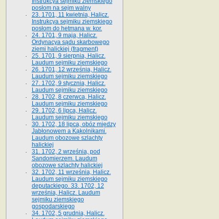
Instrukcya sejmiku ziemskiego
posłom na sejm walny
23. 1701, 11 kwietnia, Halicz.
Instrukcya sejmiku ziemskiego
posłom do hetmana w. kor.
24. 1701, 9 maja, Halicz.
Ordynacya sądu skarbowego
ziemi halickiej (fragment)
25. 1701, 9 sierpnia, Halicz.
Laudum sejmiku ziemskiego
26. 1701, 12 września, Halicz.
Laudum sejmiku ziemskiego
27. 1702, 9 stycznia, Halicz.
Laudum sejmiku ziemskiego
28. 1702, 8 czerwca, Halicz.
Laudum sejmiku ziemskiego
29. 1702, 6 lipca, Halicz.
Laudum sejmiku ziemskiego
30. 1702, 18 lipca, obóz między
Jabłonowem a Kąkolnikami.
Laudum obozowe szlachty
halickiej
31. 1702, 2 września, pod
Sandomierzem. Laudum
obozowe szlachty halickiej
32. 1702, 11 września, Halicz.
Laudum sejmiku ziemskiego
deputackiego. 33. 1702, 12
września, Halicz. Laudum
sejmiku ziemskiego
gospodarskiego
34. 1702, 5 grudnia, Halicz.