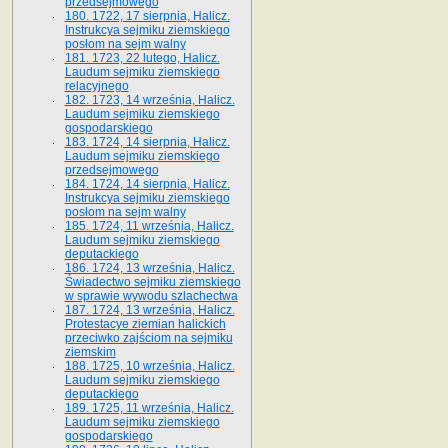
przedsejmowego
180. 1722, 17 sierpnia, Halicz.
Instrukcya sejmiku ziemskiego
posłom na sejm walny
181. 1723, 22 lutego, Halicz.
Laudum sejmiku ziemskiego
relacyjnego
182. 1723, 14 września, Halicz.
Laudum sejmiku ziemskiego
gospodarskiego
183. 1724, 14 sierpnia, Halicz.
Laudum sejmiku ziemskiego
przedsejmowego
184. 1724, 14 sierpnia, Halicz.
Instrukcya sejmiku ziemskiego
posłom na sejm walny
185. 1724, 11 września, Halicz.
Laudum sejmiku ziemskiego
deputackiego
186. 1724, 13 września, Halicz.
Świadectwo sejmiku ziemskiego
w sprawie wywodu szlachectwa
187. 1724, 13 września, Halicz.
Protestacye ziemian halickich
przeciwko zajściom na sejmiku
ziemskim
188. 1725, 10 września, Halicz.
Laudum sejmiku ziemskiego
deputackiego
189. 1725, 11 września, Halicz.
Laudum sejmiku ziemskiego
gospodarskiego