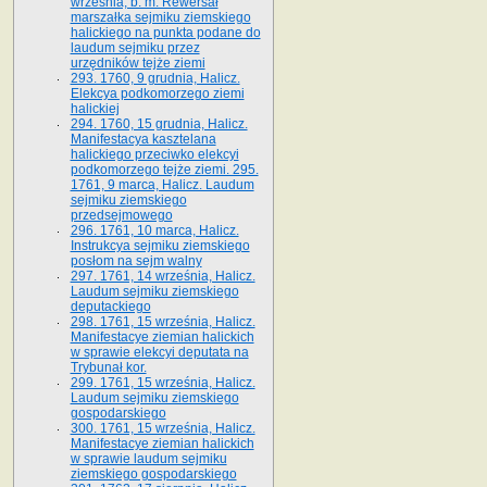
września, b. m. Rewersał
marszałka sejmiku ziemskiego
halickiego na punkta podane do
laudum sejmiku przez
urzędników tejże ziemi
293. 1760, 9 grudnia, Halicz.
Elekcya podkomorzego ziemi
halickiej
294. 1760, 15 grudnia, Halicz.
Manifestacya kasztelana
halickiego przeciwko elekcyi
podkomorzego tejże ziemi. 295.
1761, 9 marca, Halicz. Laudum
sejmiku ziemskiego
przedsejmowego
296. 1761, 10 marca, Halicz.
Instrukcya sejmiku ziemskiego
posłom na sejm walny
297. 1761, 14 września, Halicz.
Laudum sejmiku ziemskiego
deputackiego
298. 1761, 15 września, Halicz.
Manifestacye ziemian halickich
w sprawie elekcyi deputata na
Trybunał kor.
299. 1761, 15 września, Halicz.
Laudum sejmiku ziemskiego
gospodarskiego
300. 1761, 15 września, Halicz.
Manifestacye ziemian halickich
w sprawie laudum sejmiku
ziemskiego gospodarskiego