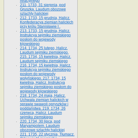
relacyjnego
211. 1733, 31 sierpnia, pod
Gruszką. Laudum obozowe
szlachty halickiej
212. 1733, 15 grudnia, Halicz.
Konfederacya ziemian halickich
przy królu Stanisławie I .
213. 1733, 15 grudnia, Halicz.
Instrukcya sejmiku ziemskiego
posłom do wojewody
kijowskiego
214. 1734, 25 lutego, Halicz.
Laudum sejmiku ziemskiego.
215. 1734, 15 kwietnia, Halicz.
Laudum sejmiku ziemskiego
216. 1734, 15 kwietnia, Halicz.
Instrukcya sejmiku ziemskiego
posłom do wojewody
wołyńskiego. 217. 1734, 15
kwietnia, Halicz. Instrukcya
sejmiku ziemskiego posłom do
wojewody kijowskiego
218. 1734, 24 maja, Halicz.
Uchwała ziemian halickich w
sprawie swawoli opryszków i
poddaństwa. 219. 1734, 26
czerwca, Halicz. Laudum
sejmiku ziemskiego
220. 1734, 30 lipca, pod
Maryampolem. Laudum
obozowe szlachty halickiej
221. 1735, 22 stycznia, Tłumacz.