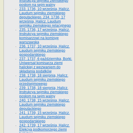
Instrukcya sejmiku ziemskiego
posłom na sejm walny
233. 1736, 10 września, Halicz.
Laudum sejmiku ziemskiego
deputackiego. 234. 1736, 17
września, Halicz. Laudum
sejmiku ziemskiego relacyjnego
235. 1736, 17 września, Halicz.
Instrukcya sejmiku ziemskiego
komisarzowi na komisyę
warszawską
236. 1737, 10 września, Halicz.
Laudum sejmiku ziemskiego
gospodarskiego
237. 1737, 6 października, Borki.
Uniwersał komisarza ziemi
halickiej z wezwaniem do
składania podatków
238. 1738, 18 sierpnia, Halicz.
Laudum sejmiku ziemskiego
przedsejmowego
239. 1738, 18 sierpnia, Halicz.
Instrukcya sejmiku ziemskiego
posłom na sejm walny
240. 1738, 15 września, Halicz.
Laudum sejmiku ziemskiego
deputackiego
241. 1739, 15 września, Halicz.
Laudum sejmiku ziemskiego
gospodarskiego
242. 1739, 17 września, Halicz.
Elekcya podkomorzego ziemi