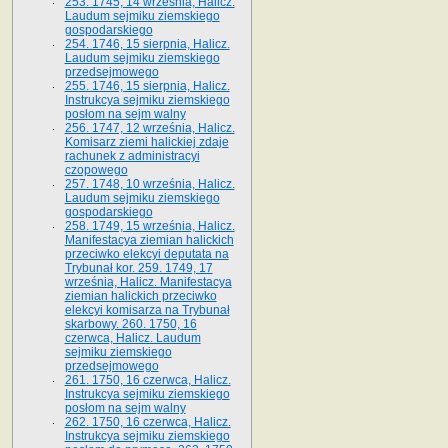
253. 1745, 14 września, Halicz.
Laudum sejmiku ziemskiego
gospodarskiego
254. 1746, 15 sierpnia, Halicz.
Laudum sejmiku ziemskiego
przedsejmowego
255. 1746, 15 sierpnia, Halicz.
Instrukcya sejmiku ziemskiego
posłom na sejm walny
256. 1747, 12 września, Halicz.
Komisarz ziemi halickiej zdaje
rachunek z administracyi
czopowego
257. 1748, 10 września, Halicz.
Laudum sejmiku ziemskiego
gospodarskiego
258. 1749, 15 września, Halicz.
Manifestacya ziemian halickich
przeciwko elekcyi deputata na
Trybunał kor. 259. 1749, 17
września, Halicz. Manifestacya
ziemian halickich przeciwko
elekcyi komisarza na Trybunał
skarbowy. 260. 1750, 16
czerwca, Halicz. Laudum
sejmiku ziemskiego
przedsejmowego
261. 1750, 16 czerwca, Halicz.
Instrukcya sejmiku ziemskiego
posłom na sejm walny
262. 1750, 16 czerwca, Halicz.
Instrukcya sejmiku ziemskiego