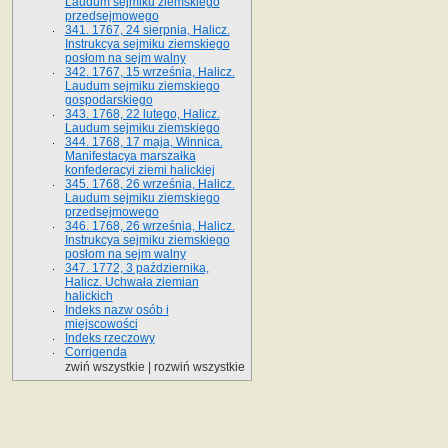
Laudum sejmiku ziemskiego
przedsejmowego
341. 1767, 24 sierpnia, Halicz.
Instrukcya sejmiku ziemskiego
posłom na sejm walny
342. 1767, 15 września, Halicz.
Laudum sejmiku ziemskiego
gospodarskiego
343. 1768, 22 lutego, Halicz.
Laudum sejmiku ziemskiego
344. 1768, 17 maja, Winnica.
Manifestacya marszałka
konfederacyi ziemi halickiej
345. 1768, 26 września, Halicz.
Laudum sejmiku ziemskiego
przedsejmowego
346. 1768, 26 września, Halicz.
Instrukcya sejmiku ziemskiego
posłom na sejm walny
347. 1772, 3 października,
Halicz. Uchwała ziemian
halickich
Indeks nazw osób i
miejscowości
Indeks rzeczowy
Corrigenda
zwiń wszystkie
|
rozwiń wszystkie