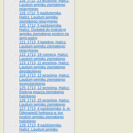
118. 1712, 13 września, Halicz.
Laudum sejmiku ziemskiego
relacyjnego
119. 1712, 5 października,
Halicz. Laudum sejmiku
ziemskiego relacyjnego
120. 1712, 5 października,
Halicz. Dodatek do instrukcyi
sejmiku ziemskiego posłom na
sejm walny
121. 1713, 3 kwietnia, Halicz.
Laudum sejmiku ziemskiego
relacyjnego
122. 1713, 19 czerwca, Halicz.
Laudum sejmiku ziemskiego
123. 1713, 11 września, Halicz.
Laudum sejmiku ziemskiego
deputackiego
124. 1713, 12 września, Halicz.
Laudum sejmiku ziemskiego
gospodarskiego
125. 1713, 12 września, Halicz.
Elekcya pisarza ziemskiego
halickiego
126. 1713, 25 września, Halicz.
Laudum sejmiku ziemskiego
127. 1713, 4 października, b. m.
Odpowiedź hetmana w. kor.
posłom sejmiku ziemskiego
halickiego
128. 1713, 9 października,
Halicz. Laudum sejmiku