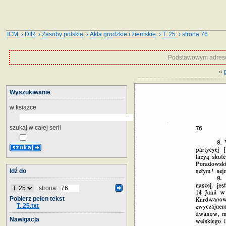
ICM
›
DIR
›
Zasoby polskie
›
Akta grodzkie i ziemskie
›
T. 25
› strona 76
Podstawowym adrese
«
Wyszukiwanie
w książce
szukaj w całej serii
Idź do
strona:
Pobierz pełen tekst
T. 25.txt
Nawigacja