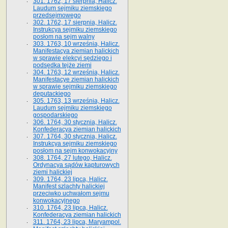
301. 1762, 17 sierpnia, Halicz.
Laudum sejmiku ziemskiego
przedsejmowego
302. 1762, 17 sierpnia, Halicz.
Instrukcya sejmiku ziemskiego
posłom na sejm walny
303. 1763, 10 września, Halicz.
Manifestacya ziemian halickich
w sprawie elekcyi sędziego i
podsędka tejże ziemi
304. 1763, 12 września, Halicz.
Manifestacye ziemian halickich
w sprawie sejmiku ziemskiego
deputackiego
305. 1763, 13 września, Halicz.
Laudum sejmiku ziemskiego
gospodarskiego
306. 1764, 30 stycznia, Halicz.
Konfederacya ziemian halickich
307. 1764, 30 stycznia, Halicz.
Instrukcya sejmiku ziemskiego
posłom na sejm konwokacyjny
308. 1764, 27 lutego, Halicz.
Ordynacya sądów kapturowych
ziemi halickiej
309. 1764, 23 lipca, Halicz.
Manifest szlachty halickiej
przeciwko uchwałom sejmu
konwokacyjnego
310. 1764, 23 lipca, Halicz.
Konfederacya ziemian halickich
311. 1764, 23 lipca, Maryampol.