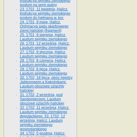
Instrukcya sejmiku ziemskiego
posłom na sejm walny
23. 1701, 11 kwietnia, Halicz.
Instrukcya sejmiku ziemskiego
posłom do hetmana w. kor.
24. 1701, 9 maja, Halicz.
Ordynacya sądu skarbowego
ziemi halickiej (fragment)
25. 1701, 9 sierpnia, Halicz.
Laudum sejmiku ziemskiego
26. 1701, 12 września, Halicz.
Laudum sejmiku ziemskiego
27. 1702, 9 stycznia, Halicz.
Laudum sejmiku ziemskiego
28. 1702, 8 czerwca, Halicz.
Laudum sejmiku ziemskiego
29. 1702, 6 lipca, Halicz.
Laudum sejmiku ziemskiego
30. 1702, 18 lipca, obóz między
Jabłonowem a Kąkolnikami.
Laudum obozowe szlachty
halickiej
31. 1702, 2 września, pod
Sandomierzem. Laudum
obozowe szlachty halickiej
32. 1702, 11 września, Halicz.
Laudum sejmiku ziemskiego
deputackiego. 33. 1702, 12
września, Halicz. Laudum
sejmiku ziemskiego
gospodarskiego
34. 1702, 5 grudnia, Halicz.