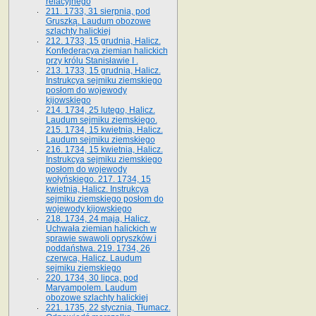
relacyjnego
211. 1733, 31 sierpnia, pod
Gruszką. Laudum obozowe
szlachty halickiej
212. 1733, 15 grudnia, Halicz.
Konfederacya ziemian halickich
przy królu Stanisławie I .
213. 1733, 15 grudnia, Halicz.
Instrukcya sejmiku ziemskiego
posłom do wojewody
kijowskiego
214. 1734, 25 lutego, Halicz.
Laudum sejmiku ziemskiego.
215. 1734, 15 kwietnia, Halicz.
Laudum sejmiku ziemskiego
216. 1734, 15 kwietnia, Halicz.
Instrukcya sejmiku ziemskiego
posłom do wojewody
wołyńskiego. 217. 1734, 15
kwietnia, Halicz. Instrukcya
sejmiku ziemskiego posłom do
wojewody kijowskiego
218. 1734, 24 maja, Halicz.
Uchwała ziemian halickich w
sprawie swawoli opryszków i
poddaństwa. 219. 1734, 26
czerwca, Halicz. Laudum
sejmiku ziemskiego
220. 1734, 30 lipca, pod
Maryampolem. Laudum
obozowe szlachty halickiej
221. 1735, 22 stycznia, Tłumacz.