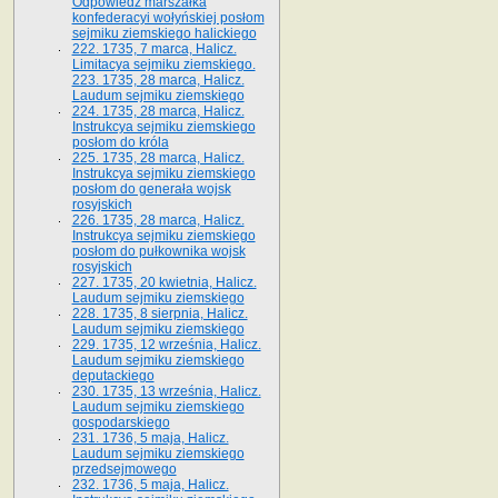
Odpowiedź marszałka
konfederacyi wołyńskiej posłom
sejmiku ziemskiego halickiego
222. 1735, 7 marca, Halicz.
Limitacya sejmiku ziemskiego.
223. 1735, 28 marca, Halicz.
Laudum sejmiku ziemskiego
224. 1735, 28 marca, Halicz.
Instrukcya sejmiku ziemskiego
posłom do króla
225. 1735, 28 marca, Halicz.
Instrukcya sejmiku ziemskiego
posłom do generała wojsk
rosyjskich
226. 1735, 28 marca, Halicz.
Instrukcya sejmiku ziemskiego
posłom do pułkownika wojsk
rosyjskich
227. 1735, 20 kwietnia, Halicz.
Laudum sejmiku ziemskiego
228. 1735, 8 sierpnia, Halicz.
Laudum sejmiku ziemskiego
229. 1735, 12 września, Halicz.
Laudum sejmiku ziemskiego
deputackiego
230. 1735, 13 września, Halicz.
Laudum sejmiku ziemskiego
gospodarskiego
231. 1736, 5 maja, Halicz.
Laudum sejmiku ziemskiego
przedsejmowego
232. 1736, 5 maja, Halicz.