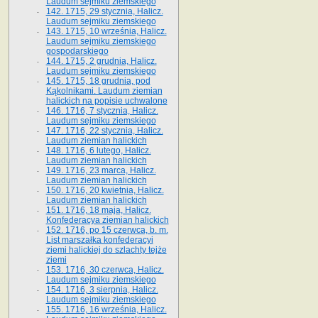
Laudum sejmiku ziemskiego
142. 1715, 29 stycznia, Halicz.
Laudum sejmiku ziemskiego
143. 1715, 10 września, Halicz.
Laudum sejmiku ziemskiego
gospodarskiego
144. 1715, 2 grudnia, Halicz.
Laudum sejmiku ziemskiego
145. 1715, 18 grudnia, pod
Kąkolnikami. Laudum ziemian
halickich na popisie uchwalone
146. 1716, 7 stycznia, Halicz.
Laudum sejmiku ziemskiego
147. 1716, 22 stycznia, Halicz.
Laudum ziemian halickich
148. 1716, 6 lutego, Halicz.
Laudum ziemian halickich
149. 1716, 23 marca, Halicz.
Laudum ziemian halickich
150. 1716, 20 kwietnia, Halicz.
Laudum ziemian halickich
151. 1716, 18 maja, Halicz.
Konfederacya ziemian halickich
152. 1716, po 15 czerwca, b. m.
List marszałka konfederacyi
ziemi halickiej do szlachty tejże
ziemi
153. 1716, 30 czerwca, Halicz.
Laudum sejmiku ziemskiego
154. 1716, 3 sierpnia, Halicz.
Laudum sejmiku ziemskiego
155. 1716, 16 września, Halicz.