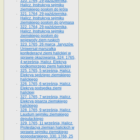
320. 1764, 29 października,
Halicz. Instrukcya sejmiku
ziemskiego posłom do króla
321. 1764, 29 października,
Halicz. Instrukcya sejmiku
ziemskiego posłom do prymasa
322. 1764, 29 października,
Halicz. Instrukcya sejmiku
ziemskiego posłom do
wojewody ziem ruskich
323. 1765, 26 marca, Jaryszów.
Uniwersał marszałka
konfederacyi ziemi halickiej w
sprawie okazowania. 324. 1765,
4 września, Halicz. Elekcya
podkomorzego ziemi halickiej
325. 1765, 5 września, Halicz.
Elekcya sędziego ziemskiego
halickiego
326. 1765, 6 września, Halicz.
Elekcya podsędka ziemi
halickiej
327. 1765, 7 września, Halicz.
Elekcya pisarza ziemskiego
halickiego
328. 1765, 9 września, Halicz.
Laudum sejmiku ziemskiego
deputackiego
329. 1765, 11 września, Halicz.
Protestacya ziemian halickich w
sprawie sejmiku ziemskiego
gospodarskiego. 330. 1766, 25