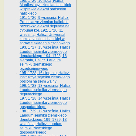
190. 1726, 10 lipca, Halicz.
Manifestacye ziemian halickich
w sprawie elekcyi podsędka
halickiego
191. 1726, 9 września, Halicz.
Protestacye ziemian halickich
przeciwko elekcyi deputata na
trybunał kor. 192. 1726, 11
września, Halicz. Uniwersał
komisarza ziemi halickiej w
sprawie składania czopowego
193. 1727, 15 września, Halicz.
Laudum sejmiku ziemskiego
deputackiego. 194. 1728, 16
sierpnia, Halicz. Laudum
sejmiku ziemskiego
przedsejmowego
195. 1728, 16 sierpnia, Halicz.
Instrukcya sejmiku ziemskiego
posłom na sejm walny
196. 1728, 13 września, Halicz.
Laudum sejmiku ziemskiego
deputackiego
197. 1728, 14 września, Halicz.
Laudum sejmiku ziemskiego
gospodarskiego
198. 1729, 12 września, Halicz.
Laudum sejmiku ziemskiego
deputackiego. 199. 1729, 13
września, Halicz. Laudum
sejmiku ziemskiego
gospodarskiego