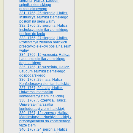
sierpnia, Halicz. Laudum
sejmiku ziemskiego
przedsejmowego
331. 1766, 25 sierpnia, Halicz.
Instrukcya sejmiku ziemskiego
posłom na sejm walny
332. 1766, 25 sierpnia, Halicz.
Instrukcya sejmiku ziemskiego
posłom do króla
333. 1766, 27 sierpnia, Halicz.
Protestacya ziemian halickich
przeciwko elekcyi posła na sejm
walny
334. 1766, 15 września, Halicz.
Laudum sejmiku ziemskiego
deputackiego
335. 1766, 16 września, Halicz.
Laudum sejmiku ziemskiego
gospodarskiego
336. 1767, 29 maja, Halicz.
Konfederacya ziemian halickich
337. 1767, 29 maja, Halicz.
Uniwersał marszałka
konfederacyi ziemi halickiej
338. 1767, 5 czerwca, Halicz.
Uniwersał marszałka
konfederacyi ziemi halickiej.
339. 1767, 12 czerwca, Halicz.
Manifestacya szlachty halickiej z
przystąpieniem do konfederacyi
tejże ziemi
340. 1767, 24 sierpnia, Halicz.