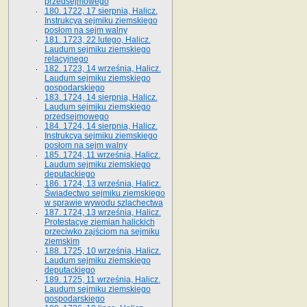
przedsejmowego
180. 1722, 17 sierpnia, Halicz.
Instrukcya sejmiku ziemskiego
posłom na sejm walny
181. 1723, 22 lutego, Halicz.
Laudum sejmiku ziemskiego
relacyjnego
182. 1723, 14 września, Halicz.
Laudum sejmiku ziemskiego
gospodarskiego
183. 1724, 14 sierpnia, Halicz.
Laudum sejmiku ziemskiego
przedsejmowego
184. 1724, 14 sierpnia, Halicz.
Instrukcya sejmiku ziemskiego
posłom na sejm walny
185. 1724, 11 września, Halicz.
Laudum sejmiku ziemskiego
deputackiego
186. 1724, 13 września, Halicz.
Świadectwo sejmiku ziemskiego
w sprawie wywodu szlachectwa
187. 1724, 13 września, Halicz.
Protestacye ziemian halickich
przeciwko zajściom na sejmiku
ziemskim
188. 1725, 10 września, Halicz.
Laudum sejmiku ziemskiego
deputackiego
189. 1725, 11 września, Halicz.
Laudum sejmiku ziemskiego
gospodarskiego