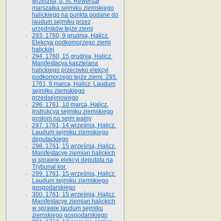
września, b. m. Rewersał
marszałka sejmiku ziemskiego
halickiego na punkta podane do
laudum sejmiku przez
urzędników tejże ziemi
293. 1760, 9 grudnia, Halicz.
Elekcya podkomorzego ziemi
halickiej
294. 1760, 15 grudnia, Halicz.
Manifestacya kasztelana
halickiego przeciwko elekcyi
podkomorzego tejże ziemi. 295.
1761, 9 marca, Halicz. Laudum
sejmiku ziemskiego
przedsejmowego
296. 1761, 10 marca, Halicz.
Instrukcya sejmiku ziemskiego
posłom na sejm walny
297. 1761, 14 września, Halicz.
Laudum sejmiku ziemskiego
deputackiego
298. 1761, 15 września, Halicz.
Manifestacye ziemian halickich
w sprawie elekcyi deputata na
Trybunał kor.
299. 1761, 15 września, Halicz.
Laudum sejmiku ziemskiego
gospodarskiego
300. 1761, 15 września, Halicz.
Manifestacye ziemian halickich
w sprawie laudum sejmiku
ziemskiego gospodarskiego