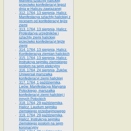
Manifest szlachty halickiej
przeciwko konfederacyi tegoż
dnia w Haliczu zawiązanej
312. 1764, 13 sierpnia, Halicz.
Manifestacya szlachty halickiej z
recesem od konfederacyi tejże
ziemi
313. 1764, 13 sierpnia, Halicz.
Protestacya urzędników i
szlachty ziemi halickiej
przeciwko konfederacyi tejże
ziemi
314. 1764, 13 sierpnia, Halicz.
Konfederacya ziemian halickich
315. 1764, 13 sierpnia, Halicz.
Instrukcya sejmiku ziemskiego
posłom na sejm elekcyjny
316. 1764, 24 sierpnia, Żuków.
Uniwersał marszałka
konfederacyi ziemi halickiej
317. 1764, 1 października,
Lwów. Manifestacya Maryana
Potockiego, marszałka
konfederacyi ziemi halickiej i
innych Potockich
318. 1764, 29 października,
Halicz. Laudum sejmiku
ziemskiego przedsejmowego
319. 1764, 29 października,
Halicz. Instrukcya sejmiku
ziemskiego posłom na sejm
koronacyjny