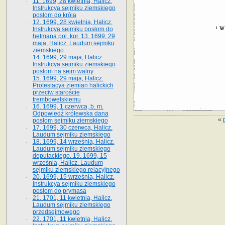
11. 1699, 28 kwietnia, Halicz.
Instrukcya sejmiku ziemskiego
posłom do króla
12. 1699, 28 kwietnia, Halicz.
Instrukcya sejmiku posłom do
hetmana pol. kor. 13. 1699, 29
maja, Halicz. Laudum sejmiku
ziemskiego
14. 1699, 29 maja, Halicz.
Instrukcya sejmiku ziemskiego
posłom na sejm walny
15. 1699, 29 maja, Halicz.
Protestacya ziemian halickich
przeciw staroście
trembowelskiemu
16. 1699, 1 czerwca, b. m.
Odpowiedź królewska dana
«
posłom sejmiku ziemskiego
17. 1699, 30 czerwca, Halicz.
Laudum sejmiku ziemskiego
18. 1699, 14 września, Halicz.
Laudum sejmiku ziemskiego
deputackiego. 19. 1699, 15
września, Halicz. Laudum
sejmiku ziemskiego relacyjnego
20. 1699, 15 września, Halicz.
Instrukcya sejmiku ziemskiego
posłom do prymasa
21. 1701, 11 kwietnia, Halicz.
Laudum sejmiku ziemskiego
przedsejmowego
22. 1701, 11 kwietnia, Halicz.