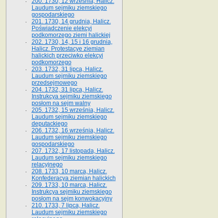
200. 1730, 12 września, Halicz.
Laudum sejmiku ziemskiego
gospodarskiego
201. 1730, 14 grudnia, Halicz.
Poświadczenie elekcyi
podkomorzego ziemi halickiej
202. 1730, 14, 15 i 16 grudnia,
Halicz. Protestacye ziemian
halickich przeciwko elekcyi
podkomorzego
203. 1732, 31 lipca, Halicz.
Laudum sejmiku ziemskiego
przedsejmowego
204. 1732, 31 lipca, Halicz.
Instrukcya sejmiku ziemskiego
posłom na sejm walny
205. 1732, 15 września, Halicz.
Laudum sejmiku ziemskiego
deputackiego
206. 1732, 16 września, Halicz.
Laudum sejmiku ziemskiego
gospodarskiego
207. 1732, 17 listopada, Halicz.
Laudum sejmiku ziemskiego
relacyjnego
208. 1733, 10 marca, Halicz.
Konfederacya ziemian halickich­
209. 1733, 10 marca, Halicz.
Instrukcya sejmiku ziemskiego
posłom na sejm konwokacyjny
210. 1733, 7 lipca, Halicz.
Laudum sejmiku ziemskiego