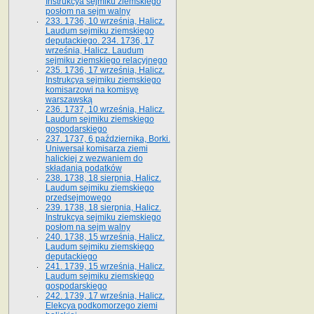
Instrukcya sejmiku ziemskiego
posłom na sejm walny
233. 1736, 10 września, Halicz.
Laudum sejmiku ziemskiego
deputackiego. 234. 1736, 17
września, Halicz. Laudum
sejmiku ziemskiego relacyjnego
235. 1736, 17 września, Halicz.
Instrukcya sejmiku ziemskiego
komisarzowi na komisyę
warszawską
236. 1737, 10 września, Halicz.
Laudum sejmiku ziemskiego
gospodarskiego
237. 1737, 6 października, Borki.
Uniwersał komisarza ziemi
halickiej z wezwaniem do
składania podatków
238. 1738, 18 sierpnia, Halicz.
Laudum sejmiku ziemskiego
przedsejmowego
239. 1738, 18 sierpnia, Halicz.
Instrukcya sejmiku ziemskiego
posłom na sejm walny
240. 1738, 15 września, Halicz.
Laudum sejmiku ziemskiego
deputackiego
241. 1739, 15 września, Halicz.
Laudum sejmiku ziemskiego
gospodarskiego
242. 1739, 17 września, Halicz.
Elekcya podkomorzego ziemi