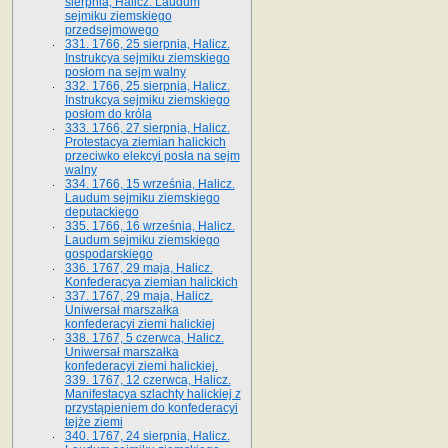
sierpnia, Halicz. Laudum
sejmiku ziemskiego
przedsejmowego
331. 1766, 25 sierpnia, Halicz.
Instrukcya sejmiku ziemskiego
posłom na sejm walny
332. 1766, 25 sierpnia, Halicz.
Instrukcya sejmiku ziemskiego
posłom do króla
333. 1766, 27 sierpnia, Halicz.
Protestacya ziemian halickich
przeciwko elekcyi posła na sejm
walny
334. 1766, 15 września, Halicz.
Laudum sejmiku ziemskiego
deputackiego
335. 1766, 16 września, Halicz.
Laudum sejmiku ziemskiego
gospodarskiego
336. 1767, 29 maja, Halicz.
Konfederacya ziemian halickich
337. 1767, 29 maja, Halicz.
Uniwersał marszałka
konfederacyi ziemi halickiej
338. 1767, 5 czerwca, Halicz.
Uniwersał marszałka
konfederacyi ziemi halickiej.
339. 1767, 12 czerwca, Halicz.
Manifestacya szlachty halickiej z
przystąpieniem do konfederacyi
tejże ziemi
340. 1767, 24 sierpnia, Halicz.