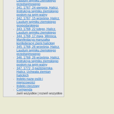
Laudum sejmiku ziemskiego
przedsejmowego
341. 1767, 24 sierpnia, Halicz.
Instrukcya sejmiku ziemskiego
posłom na sejm walny
342. 1767, 15 września, Halicz.
Laudum sejmiku ziemskiego
gospodarskiego
343. 1768, 22 lutego, Halicz.
Laudum sejmiku ziemskiego
344. 1768, 17 maja, Winnica.
Manifestacya marszałka
konfederacyi ziemi halickiej
345. 1768, 26 września, Halicz.
Laudum sejmiku ziemskiego
przedsejmowego
346. 1768, 26 września, Halicz.
Instrukcya sejmiku ziemskiego
posłom na sejm walny
347. 1772, 3 października,
Halicz. Uchwała ziemian
halickich
Indeks nazw osób i
miejscowości
Indeks rzeczowy
Corrigenda
zwiń wszystkie
|
rozwiń wszystkie