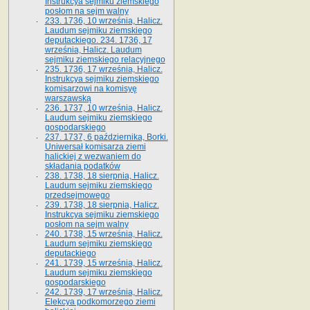
Instrukcya sejmiku ziemskiego
posłom na sejm walny
233. 1736, 10 września, Halicz.
Laudum sejmiku ziemskiego
deputackiego. 234. 1736, 17
września, Halicz. Laudum
sejmiku ziemskiego relacyjnego
235. 1736, 17 września, Halicz.
Instrukcya sejmiku ziemskiego
komisarzowi na komisyę
warszawską
236. 1737, 10 września, Halicz.
Laudum sejmiku ziemskiego
gospodarskiego
237. 1737, 6 października, Borki.
Uniwersał komisarza ziemi
halickiej z wezwaniem do
składania podatków
238. 1738, 18 sierpnia, Halicz.
Laudum sejmiku ziemskiego
przedsejmowego
239. 1738, 18 sierpnia, Halicz.
Instrukcya sejmiku ziemskiego
posłom na sejm walny
240. 1738, 15 września, Halicz.
Laudum sejmiku ziemskiego
deputackiego
241. 1739, 15 września, Halicz.
Laudum sejmiku ziemskiego
gospodarskiego
242. 1739, 17 września, Halicz.
Elekcya podkomorzego ziemi