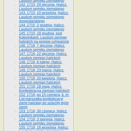
Laudum sejmiku ziemskiego
142. 1715, 29 stycznia, Halicz.
Laudum sejmiku ziemskiego
143. 1715, 10 września, Halicz.
Laudum sejmiku ziemskiego
gospodarskiego
144. 1715, 2 grudnia, Halicz.
Laudum sejmiku ziemskiego
145. 1715, 18 grudnia, pod
Kąkolnikami. Laudum ziemian
halickich na popisie uchwalone
146. 1716, 7 stycznia, Halicz.
Laudum sejmiku ziemskiego
147. 1716, 22 stycznia, Halicz.
Laudum ziemian halickich
148. 1716, 6 lutego, Halicz.
Laudum ziemian halickich
149. 1716, 23 marca, Halicz.
Laudum ziemian halickich
150. 1716, 20 kwietnia, Halicz.
Laudum ziemian halickich
151. 1716, 18 maja, Halicz.
Konfederacya ziemian halickich
152. 1716, po 15 czerwca, b. m.
List marszałka konfederacyi
ziemi halickiej do szlachty tejże
ziemi
153. 1716, 30 czerwca, Halicz.
Laudum sejmiku ziemskiego
154. 1716, 3 sierpnia, Halicz.
Laudum sejmiku ziemskiego
155. 1716, 16 września, Halicz.