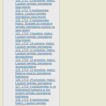
118. 1712, 13 września, Halicz.
Laudum sejmiku ziemskiego
relacyjnego
119. 1712, 5 października,
Halicz. Laudum sejmiku
ziemskiego relacyjnego
120. 1712, 5 października,
Halicz. Dodatek do instrukcyi
sejmiku ziemskiego posłom na
sejm walny
121. 1713, 3 kwietnia, Halicz.
Laudum sejmiku ziemskiego
relacyjnego
122. 1713, 19 czerwca, Halicz.
Laudum sejmiku ziemskiego
123. 1713, 11 września, Halicz.
Laudum sejmiku ziemskiego
deputackiego
124. 1713, 12 września, Halicz.
Laudum sejmiku ziemskiego
gospodarskiego
125. 1713, 12 września, Halicz.
Elekcya pisarza ziemskiego
halickiego
126. 1713, 25 września, Halicz.
Laudum sejmiku ziemskiego
127. 1713, 4 października, b. m.
Odpowiedź hetmana w. kor.
posłom sejmiku ziemskiego
halickiego
128. 1713, 9 października,
Halicz. Laudum sejmiku