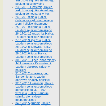
Instrukcya sejmiku ziemskiego
posłom na sejm walny
23. 1701, 11 kwietnia, Halicz.
Instrukcya sejmiku ziemskiego
posłom do hetmana w. kor.
24. 1701, 9 maja, Halicz.
Ordynacya sądu skarbowego
ziemi halickiej (fragment)
25. 1701, 9 sierpnia, Halicz.
Laudum sejmiku ziemskiego
26. 1701, 12 września, Halicz.
Laudum sejmiku ziemskiego
27. 1702, 9 stycznia, Halicz.
Laudum sejmiku ziemskiego
28. 1702, 8 czerwca, Halicz.
Laudum sejmiku ziemskiego
29. 1702, 6 lipca, Halicz.
Laudum sejmiku ziemskiego
30. 1702, 18 lipca, obóz między
Jabłonowem a Kąkolnikami.
Laudum obozowe szlachty
halickiej
31. 1702, 2 września, pod
Sandomierzem. Laudum
obozowe szlachty halickiej
32. 1702, 11 września, Halicz.
Laudum sejmiku ziemskiego
deputackiego. 33. 1702, 12
września, Halicz. Laudum
sejmiku ziemskiego
gospodarskiego
34. 1702, 5 grudnia, Halicz.