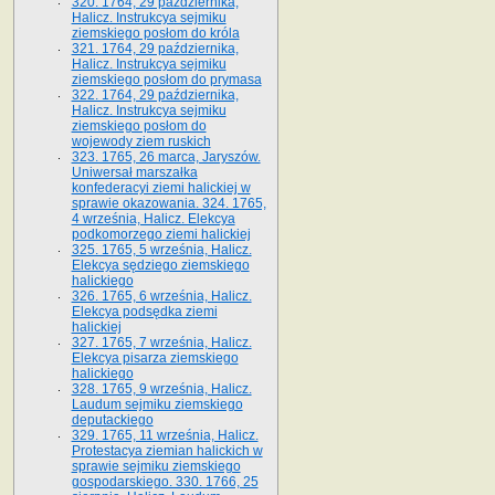
320. 1764, 29 października,
Halicz. Instrukcya sejmiku
ziemskiego posłom do króla
321. 1764, 29 października,
Halicz. Instrukcya sejmiku
ziemskiego posłom do prymasa
322. 1764, 29 października,
Halicz. Instrukcya sejmiku
ziemskiego posłom do
wojewody ziem ruskich
323. 1765, 26 marca, Jaryszów.
Uniwersał marszałka
konfederacyi ziemi halickiej w
sprawie okazowania. 324. 1765,
4 września, Halicz. Elekcya
podkomorzego ziemi halickiej
325. 1765, 5 września, Halicz.
Elekcya sędziego ziemskiego
halickiego
326. 1765, 6 września, Halicz.
Elekcya podsędka ziemi
halickiej
327. 1765, 7 września, Halicz.
Elekcya pisarza ziemskiego
halickiego
328. 1765, 9 września, Halicz.
Laudum sejmiku ziemskiego
deputackiego
329. 1765, 11 września, Halicz.
Protestacya ziemian halickich w
sprawie sejmiku ziemskiego
gospodarskiego. 330. 1766, 25