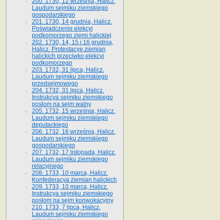
200. 1730, 12 września, Halicz.
Laudum sejmiku ziemskiego
gospodarskiego
201. 1730, 14 grudnia, Halicz.
Poświadczenie elekcyi
podkomorzego ziemi halickiej
202. 1730, 14, 15 i 16 grudnia,
Halicz. Protestacye ziemian
halickich przeciwko elekcyi
podkomorzego
203. 1732, 31 lipca, Halicz.
Laudum sejmiku ziemskiego
przedsejmowego
204. 1732, 31 lipca, Halicz.
Instrukcya sejmiku ziemskiego
posłom na sejm walny
205. 1732, 15 września, Halicz.
Laudum sejmiku ziemskiego
deputackiego
206. 1732, 16 września, Halicz.
Laudum sejmiku ziemskiego
gospodarskiego
207. 1732, 17 listopada, Halicz.
Laudum sejmiku ziemskiego
relacyjnego
208. 1733, 10 marca, Halicz.
Konfederacya ziemian halickich­
209. 1733, 10 marca, Halicz.
Instrukcya sejmiku ziemskiego
posłom na sejm konwokacyjny
210. 1733, 7 lipca, Halicz.
Laudum sejmiku ziemskiego