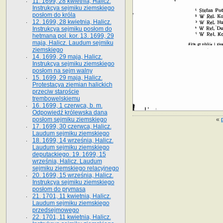
11. 1699, 28 kwietnia, Halicz.
Instrukcya sejmiku ziemskiego
posłom do króla
12. 1699, 28 kwietnia, Halicz.
Instrukcya sejmiku posłom do
hetmana pol. kor. 13. 1699, 29
maja, Halicz. Laudum sejmiku
ziemskiego
14. 1699, 29 maja, Halicz.
Instrukcya sejmiku ziemskiego
posłom na sejm walny
15. 1699, 29 maja, Halicz.
Protestacya ziemian halickich
przeciw staroście
trembowelskiemu
16. 1699, 1 czerwca, b. m.
Odpowiedź królewska dana
«
posłom sejmiku ziemskiego
17. 1699, 30 czerwca, Halicz.
Laudum sejmiku ziemskiego
18. 1699, 14 września, Halicz.
Laudum sejmiku ziemskiego
deputackiego. 19. 1699, 15
września, Halicz. Laudum
sejmiku ziemskiego relacyjnego
20. 1699, 15 września, Halicz.
Instrukcya sejmiku ziemskiego
posłom do prymasa
21. 1701, 11 kwietnia, Halicz.
Laudum sejmiku ziemskiego
przedsejmowego
22. 1701, 11 kwietnia, Halicz.