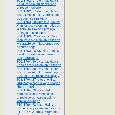
301. 1762, 17 sierpnia, Halicz.
Laudum sejmiku ziemskiego
przedsejmowego
302. 1762, 17 sierpnia, Halicz.
Instrukcya sejmiku ziemskiego
posłom na sejm walny
303. 1763, 10 września, Halicz.
Manifestacya ziemian halickich
w sprawie elekcyi sędziego i
podsędka tejże ziemi
304. 1763, 12 września, Halicz.
Manifestacye ziemian halickich
w sprawie sejmiku ziemskiego
deputackiego
305. 1763, 13 września, Halicz.
Laudum sejmiku ziemskiego
gospodarskiego
306. 1764, 30 stycznia, Halicz.
Konfederacya ziemian halickich
307. 1764, 30 stycznia, Halicz.
Instrukcya sejmiku ziemskiego
posłom na sejm konwokacyjny
308. 1764, 27 lutego, Halicz.
Ordynacya sądów kapturowych
ziemi halickiej
309. 1764, 23 lipca, Halicz.
Manifest szlachty halickiej
przeciwko uchwałom sejmu
konwokacyjnego
310. 1764, 23 lipca, Halicz.
Konfederacya ziemian halickich
311. 1764, 23 lipca, Maryampol.