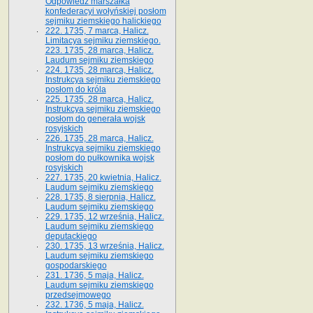
Odpowiedź marszałka
konfederacyi wołyńskiej posłom
sejmiku ziemskiego halickiego
222. 1735, 7 marca, Halicz.
Limitacya sejmiku ziemskiego.
223. 1735, 28 marca, Halicz.
Laudum sejmiku ziemskiego
224. 1735, 28 marca, Halicz.
Instrukcya sejmiku ziemskiego
posłom do króla
225. 1735, 28 marca, Halicz.
Instrukcya sejmiku ziemskiego
posłom do generała wojsk
rosyjskich
226. 1735, 28 marca, Halicz.
Instrukcya sejmiku ziemskiego
posłom do pułkownika wojsk
rosyjskich
227. 1735, 20 kwietnia, Halicz.
Laudum sejmiku ziemskiego
228. 1735, 8 sierpnia, Halicz.
Laudum sejmiku ziemskiego
229. 1735, 12 września, Halicz.
Laudum sejmiku ziemskiego
deputackiego
230. 1735, 13 września, Halicz.
Laudum sejmiku ziemskiego
gospodarskiego
231. 1736, 5 maja, Halicz.
Laudum sejmiku ziemskiego
przedsejmowego
232. 1736, 5 maja, Halicz.