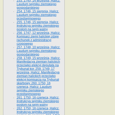
253. 1745, 14 września, Halicz.
Laudum sejmiku ziemskiego
gospodarskiego
254. 1746, 15 sierpnia, Halicz.
Laudum sejmiku ziemskiego
przedsejmowego
255. 1746, 15 sierpnia, Halicz.
Instrukcya sejmiku ziemskiego
posłom na sejm walny
256. 1747, 12 września, Halicz.
Komisarz ziemi halickiej zdaje
rachunek z administracyi
czopowego
257. 1748, 10 września, Halicz.
Laudum sejmiku ziemskiego
gospodarskiego
258. 1749, 15 września, Halicz.
Manifestacya ziemian halickich
przeciwko elekcyi deputata na
Trybunał kor. 259. 1749, 17
września, Halicz. Manifestacya
ziemian halickich przeciwko
elekcyi komisarza na Trybunał
skarbowy. 260. 1750, 16
czerwca, Halicz. Laudum
sejmiku ziemskiego
przedsejmowego
261. 1750, 16 czerwca, Halicz.
Instrukcya sejmiku ziemskiego
posłom na sejm walny
262. 1750, 16 czerwca, Halicz.
Instrukcya sejmiku ziemskiego