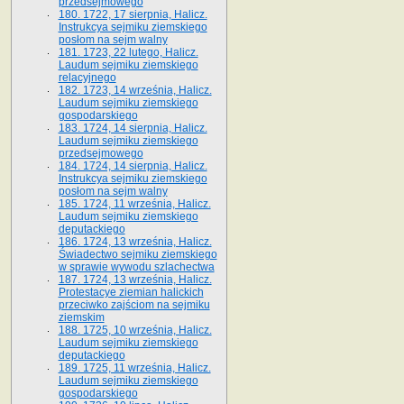
przedsejmowego
180. 1722, 17 sierpnia, Halicz.
Instrukcya sejmiku ziemskiego
posłom na sejm walny
181. 1723, 22 lutego, Halicz.
Laudum sejmiku ziemskiego
relacyjnego
182. 1723, 14 września, Halicz.
Laudum sejmiku ziemskiego
gospodarskiego
183. 1724, 14 sierpnia, Halicz.
Laudum sejmiku ziemskiego
przedsejmowego
184. 1724, 14 sierpnia, Halicz.
Instrukcya sejmiku ziemskiego
posłom na sejm walny
185. 1724, 11 września, Halicz.
Laudum sejmiku ziemskiego
deputackiego
186. 1724, 13 września, Halicz.
Świadectwo sejmiku ziemskiego
w sprawie wywodu szlachectwa
187. 1724, 13 września, Halicz.
Protestacye ziemian halickich
przeciwko zajściom na sejmiku
ziemskim
188. 1725, 10 września, Halicz.
Laudum sejmiku ziemskiego
deputackiego
189. 1725, 11 września, Halicz.
Laudum sejmiku ziemskiego
gospodarskiego