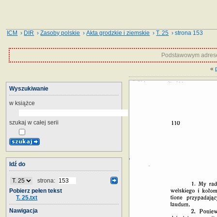
ICM
›
DIR
›
Zasoby polskie
›
Akta grodzkie i ziemskie
›
T. 25
› strona 153
Podstawowym adrese
«
Wyszukiwanie
w książce
szukaj w całej serii
Idź do
strona:
Pobierz pełen tekst
T. 25.txt
Nawigacja