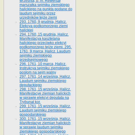
września, b. m. Rewersał
marszałka sejmiku ziemskiego
halickiego na punkta podane do
laudum sejmiku przez
urzędników tejże ziemi
293. 1760, 9 grudnia, Halicz.
Elekcya podkomorzego ziemi
halickiej
294. 1760, 15 grudnia, Halicz.
Manifestacya kasztelana
halickiego przeciwko elekcyi
podkomorzego tejże ziemi. 295.
1761, 9 marca, Halicz. Laudum
sejmiku ziemskiego
przedsejmowego
296. 1761, 10 marca, Halicz.
Instrukcya sejmiku ziemskiego
posłom na sejm walny
297. 1761, 14 września, Halicz.
Laudum sejmiku ziemskiego
deputackiego
298. 1761, 15 września, Halicz.
Manifestacye ziemian halickich
w sprawie elekcyi deputata na
Trybunał kor.
299. 1761, 15 września, Halicz.
Laudum sejmiku ziemskiego
gospodarskiego
300. 1761, 15 września, Halicz.
Manifestacye ziemian halickich
w sprawie laudum sejmiku
ziemskiego gospodarskiego