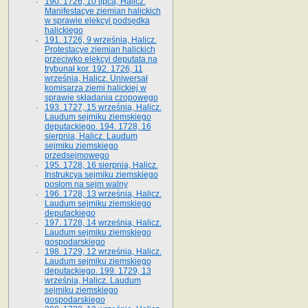
190. 1726, 10 lipca, Halicz.
Manifestacye ziemian halickich
w sprawie elekcyi podsędka
halickiego
191. 1726, 9 września, Halicz.
Protestacye ziemian halickich
przeciwko elekcyi deputata na
trybunał kor. 192. 1726, 11
września, Halicz. Uniwersał
komisarza ziemi halickiej w
sprawie składania czopowego
193. 1727, 15 września, Halicz.
Laudum sejmiku ziemskiego
deputackiego. 194. 1728, 16
sierpnia, Halicz. Laudum
sejmiku ziemskiego
przedsejmowego
195. 1728, 16 sierpnia, Halicz.
Instrukcya sejmiku ziemskiego
posłom na sejm walny
196. 1728, 13 września, Halicz.
Laudum sejmiku ziemskiego
deputackiego
197. 1728, 14 września, Halicz.
Laudum sejmiku ziemskiego
gospodarskiego
198. 1729, 12 września, Halicz.
Laudum sejmiku ziemskiego
deputackiego. 199. 1729, 13
września, Halicz. Laudum
sejmiku ziemskiego
gospodarskiego