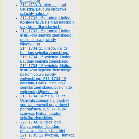
relacyjnego
211. 1733, 31 sierpnia, pod
Gruszką. Laudum obozowe
szlachty halickiej
212. 1733, 15 grudnia, Halicz.
Konfederacya ziemian halickich
przy królu Stanisławie I .
213. 1733, 15 grudnia, Halicz.
Instrukcya sejmiku ziemskiego
posłom do wojewody
kijowskiego
214. 1734, 25 lutego, Halicz.
Laudum sejmiku ziemskiego.
215. 1734, 15 kwietnia, Halicz.
Laudum sejmiku ziemskiego
216. 1734, 15 kwietnia, Halicz.
Instrukcya sejmiku ziemskiego
posłom do wojewody
wołyńskiego. 217. 1734, 15
kwietnia, Halicz. Instrukcya
sejmiku ziemskiego posłom do
wojewody kijowskiego
218. 1734, 24 maja, Halicz.
Uchwała ziemian halickich w
sprawie swawoli opryszków i
poddaństwa. 219. 1734, 26
czerwca, Halicz. Laudum
sejmiku ziemskiego
220. 1734, 30 lipca, pod
Maryampolem. Laudum
obozowe szlachty halickiej
221. 1735, 22 stycznia, Tłumacz.