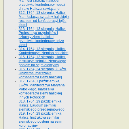
Manifest szlachty halickiej
przeciwko konfederacyi tegoż
dnia w Haliczu zawiązanej
312. 1764, 13 sierpnia, Halicz.
Manifestacya szlachty halickiej z
recesem od konfederacyi tejże
ziemi
313. 1764, 13 sierpnia, Halicz.
Protestacya urzędników i
szlachty ziemi halickiej
przeciwko konfederacyi tejże
ziemi
314. 1764, 13 sierpnia, Halicz.
Konfederacya ziemian halickich
315. 1764, 13 sierpnia, Halicz.
Instrukcya sejmiku ziemskiego
posłom na sejm elekcyjny
316. 1764, 24 sierpnia, Żuków.
Uniwersał marszałka
konfederacyi ziemi halickiej
317. 1764, 1 października,
Lwów. Manifestacya Maryana
Potockiego, marszałka
konfederacyi ziemi halickiej i
innych Potockich
318. 1764, 29 października,
Halicz. Laudum sejmiku
ziemskiego przedsejmowego
319. 1764, 29 października,
Halicz. Instrukcya sejmiku
ziemskiego posłom na sejm
koronacyjny