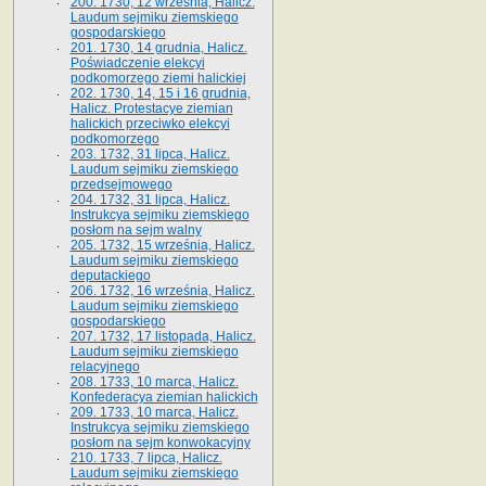
200. 1730, 12 września, Halicz.
Laudum sejmiku ziemskiego
gospodarskiego
201. 1730, 14 grudnia, Halicz.
Poświadczenie elekcyi
podkomorzego ziemi halickiej
202. 1730, 14, 15 i 16 grudnia,
Halicz. Protestacye ziemian
halickich przeciwko elekcyi
podkomorzego
203. 1732, 31 lipca, Halicz.
Laudum sejmiku ziemskiego
przedsejmowego
204. 1732, 31 lipca, Halicz.
Instrukcya sejmiku ziemskiego
posłom na sejm walny
205. 1732, 15 września, Halicz.
Laudum sejmiku ziemskiego
deputackiego
206. 1732, 16 września, Halicz.
Laudum sejmiku ziemskiego
gospodarskiego
207. 1732, 17 listopada, Halicz.
Laudum sejmiku ziemskiego
relacyjnego
208. 1733, 10 marca, Halicz.
Konfederacya ziemian halickich­
209. 1733, 10 marca, Halicz.
Instrukcya sejmiku ziemskiego
posłom na sejm konwokacyjny
210. 1733, 7 lipca, Halicz.
Laudum sejmiku ziemskiego