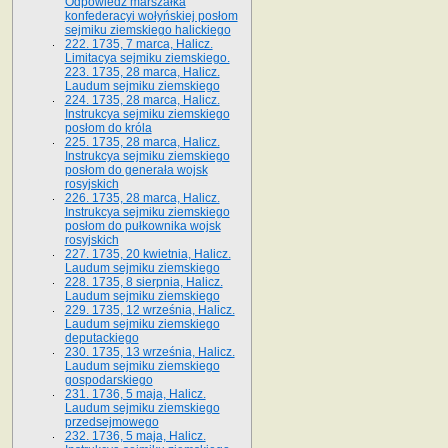
Odpowiedź marszałka
konfederacyi wołyńskiej posłom
sejmiku ziemskiego halickiego
222. 1735, 7 marca, Halicz.
Limitacya sejmiku ziemskiego.
223. 1735, 28 marca, Halicz.
Laudum sejmiku ziemskiego
224. 1735, 28 marca, Halicz.
Instrukcya sejmiku ziemskiego
posłom do króla
225. 1735, 28 marca, Halicz.
Instrukcya sejmiku ziemskiego
posłom do generała wojsk
rosyjskich
226. 1735, 28 marca, Halicz.
Instrukcya sejmiku ziemskiego
posłom do pułkownika wojsk
rosyjskich
227. 1735, 20 kwietnia, Halicz.
Laudum sejmiku ziemskiego
228. 1735, 8 sierpnia, Halicz.
Laudum sejmiku ziemskiego
229. 1735, 12 września, Halicz.
Laudum sejmiku ziemskiego
deputackiego
230. 1735, 13 września, Halicz.
Laudum sejmiku ziemskiego
gospodarskiego
231. 1736, 5 maja, Halicz.
Laudum sejmiku ziemskiego
przedsejmowego
232. 1736, 5 maja, Halicz.