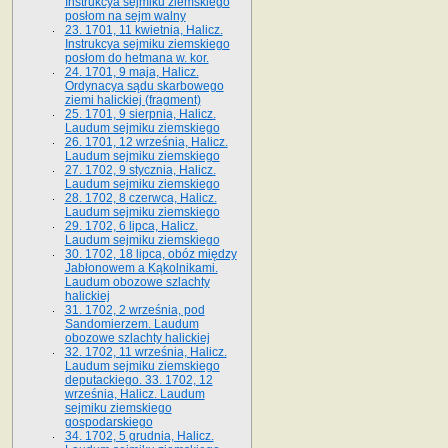
Instrukcya sejmiku ziemskiego
posłom na sejm walny
23. 1701, 11 kwietnia, Halicz.
Instrukcya sejmiku ziemskiego
posłom do hetmana w. kor.
24. 1701, 9 maja, Halicz.
Ordynacya sądu skarbowego
ziemi halickiej (fragment)
25. 1701, 9 sierpnia, Halicz.
Laudum sejmiku ziemskiego
26. 1701, 12 września, Halicz.
Laudum sejmiku ziemskiego
27. 1702, 9 stycznia, Halicz.
Laudum sejmiku ziemskiego
28. 1702, 8 czerwca, Halicz.
Laudum sejmiku ziemskiego
29. 1702, 6 lipca, Halicz.
Laudum sejmiku ziemskiego
30. 1702, 18 lipca, obóz między
Jabłonowem a Kąkolnikami.
Laudum obozowe szlachty
halickiej
31. 1702, 2 września, pod
Sandomierzem. Laudum
obozowe szlachty halickiej
32. 1702, 11 września, Halicz.
Laudum sejmiku ziemskiego
deputackiego. 33. 1702, 12
września, Halicz. Laudum
sejmiku ziemskiego
gospodarskiego
34. 1702, 5 grudnia, Halicz.