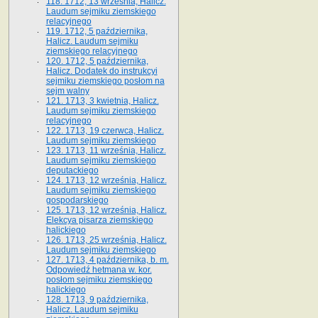
118. 1712, 13 września, Halicz.
Laudum sejmiku ziemskiego
relacyjnego
119. 1712, 5 października,
Halicz. Laudum sejmiku
ziemskiego relacyjnego
120. 1712, 5 października,
Halicz. Dodatek do instrukcyi
sejmiku ziemskiego posłom na
sejm walny
121. 1713, 3 kwietnia, Halicz.
Laudum sejmiku ziemskiego
relacyjnego
122. 1713, 19 czerwca, Halicz.
Laudum sejmiku ziemskiego
123. 1713, 11 września, Halicz.
Laudum sejmiku ziemskiego
deputackiego
124. 1713, 12 września, Halicz.
Laudum sejmiku ziemskiego
gospodarskiego
125. 1713, 12 września, Halicz.
Elekcya pisarza ziemskiego
halickiego
126. 1713, 25 września, Halicz.
Laudum sejmiku ziemskiego
127. 1713, 4 października, b. m.
Odpowiedź hetmana w. kor.
posłom sejmiku ziemskiego
halickiego
128. 1713, 9 października,
Halicz. Laudum sejmiku