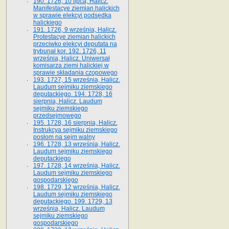
190. 1726, 10 lipca, Halicz.
Manifestacye ziemian halickich
w sprawie elekcyi podsędka
halickiego
191. 1726, 9 września, Halicz.
Protestacye ziemian halickich
przeciwko elekcyi deputata na
trybunał kor. 192. 1726, 11
września, Halicz. Uniwersał
komisarza ziemi halickiej w
sprawie składania czopowego
193. 1727, 15 września, Halicz.
Laudum sejmiku ziemskiego
deputackiego. 194. 1728, 16
sierpnia, Halicz. Laudum
sejmiku ziemskiego
przedsejmowego
195. 1728, 16 sierpnia, Halicz.
Instrukcya sejmiku ziemskiego
posłom na sejm walny
196. 1728, 13 września, Halicz.
Laudum sejmiku ziemskiego
deputackiego
197. 1728, 14 września, Halicz.
Laudum sejmiku ziemskiego
gospodarskiego
198. 1729, 12 września, Halicz.
Laudum sejmiku ziemskiego
deputackiego. 199. 1729, 13
września, Halicz. Laudum
sejmiku ziemskiego
gospodarskiego