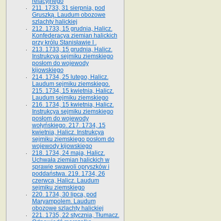
relacyjnego
211. 1733, 31 sierpnia, pod
Gruszką. Laudum obozowe
szlachty halickiej
212. 1733, 15 grudnia, Halicz.
Konfederacya ziemian halickich
przy królu Stanisławie I .
213. 1733, 15 grudnia, Halicz.
Instrukcya sejmiku ziemskiego
posłom do wojewody
kijowskiego
214. 1734, 25 lutego, Halicz.
Laudum sejmiku ziemskiego.
215. 1734, 15 kwietnia, Halicz.
Laudum sejmiku ziemskiego
216. 1734, 15 kwietnia, Halicz.
Instrukcya sejmiku ziemskiego
posłom do wojewody
wołyńskiego. 217. 1734, 15
kwietnia, Halicz. Instrukcya
sejmiku ziemskiego posłom do
wojewody kijowskiego
218. 1734, 24 maja, Halicz.
Uchwała ziemian halickich w
sprawie swawoli opryszków i
poddaństwa. 219. 1734, 26
czerwca, Halicz. Laudum
sejmiku ziemskiego
220. 1734, 30 lipca, pod
Maryampolem. Laudum
obozowe szlachty halickiej
221. 1735, 22 stycznia, Tłumacz.