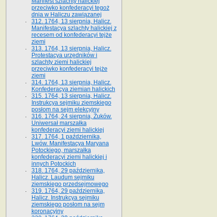
Manifest szlachty halickiej
przeciwko konfederacyi tegoż
dnia w Haliczu zawiązanej
312. 1764, 13 sierpnia, Halicz.
Manifestacya szlachty halickiej z
recesem od konfederacyi tejże
ziemi
313. 1764, 13 sierpnia, Halicz.
Protestacya urzędników i
szlachty ziemi halickiej
przeciwko konfederacyi tejże
ziemi
314. 1764, 13 sierpnia, Halicz.
Konfederacya ziemian halickich
315. 1764, 13 sierpnia, Halicz.
Instrukcya sejmiku ziemskiego
posłom na sejm elekcyjny
316. 1764, 24 sierpnia, Żuków.
Uniwersał marszałka
konfederacyi ziemi halickiej
317. 1764, 1 października,
Lwów. Manifestacya Maryana
Potockiego, marszałka
konfederacyi ziemi halickiej i
innych Potockich
318. 1764, 29 października,
Halicz. Laudum sejmiku
ziemskiego przedsejmowego
319. 1764, 29 października,
Halicz. Instrukcya sejmiku
ziemskiego posłom na sejm
koronacyjny