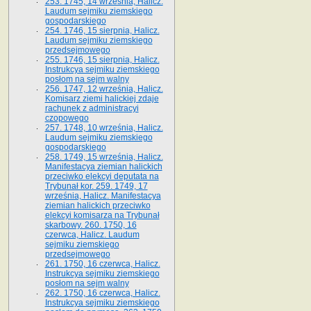
253. 1745, 14 września, Halicz.
Laudum sejmiku ziemskiego
gospodarskiego
254. 1746, 15 sierpnia, Halicz.
Laudum sejmiku ziemskiego
przedsejmowego
255. 1746, 15 sierpnia, Halicz.
Instrukcya sejmiku ziemskiego
posłom na sejm walny
256. 1747, 12 września, Halicz.
Komisarz ziemi halickiej zdaje
rachunek z administracyi
czopowego
257. 1748, 10 września, Halicz.
Laudum sejmiku ziemskiego
gospodarskiego
258. 1749, 15 września, Halicz.
Manifestacya ziemian halickich
przeciwko elekcyi deputata na
Trybunał kor. 259. 1749, 17
września, Halicz. Manifestacya
ziemian halickich przeciwko
elekcyi komisarza na Trybunał
skarbowy. 260. 1750, 16
czerwca, Halicz. Laudum
sejmiku ziemskiego
przedsejmowego
261. 1750, 16 czerwca, Halicz.
Instrukcya sejmiku ziemskiego
posłom na sejm walny
262. 1750, 16 czerwca, Halicz.
Instrukcya sejmiku ziemskiego