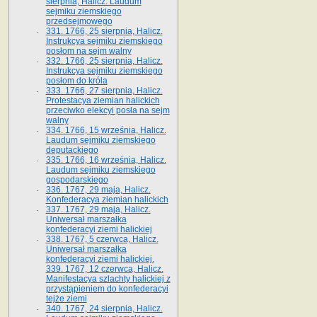
sierpnia, Halicz. Laudum
sejmiku ziemskiego
przedsejmowego
331. 1766, 25 sierpnia, Halicz.
Instrukcya sejmiku ziemskiego
posłom na sejm walny
332. 1766, 25 sierpnia, Halicz.
Instrukcya sejmiku ziemskiego
posłom do króla
333. 1766, 27 sierpnia, Halicz.
Protestacya ziemian halickich
przeciwko elekcyi posła na sejm
walny
334. 1766, 15 września, Halicz.
Laudum sejmiku ziemskiego
deputackiego
335. 1766, 16 września, Halicz.
Laudum sejmiku ziemskiego
gospodarskiego
336. 1767, 29 maja, Halicz.
Konfederacya ziemian halickich
337. 1767, 29 maja, Halicz.
Uniwersał marszałka
konfederacyi ziemi halickiej
338. 1767, 5 czerwca, Halicz.
Uniwersał marszałka
konfederacyi ziemi halickiej.
339. 1767, 12 czerwca, Halicz.
Manifestacya szlachty halickiej z
przystąpieniem do konfederacyi
tejże ziemi
340. 1767, 24 sierpnia, Halicz.