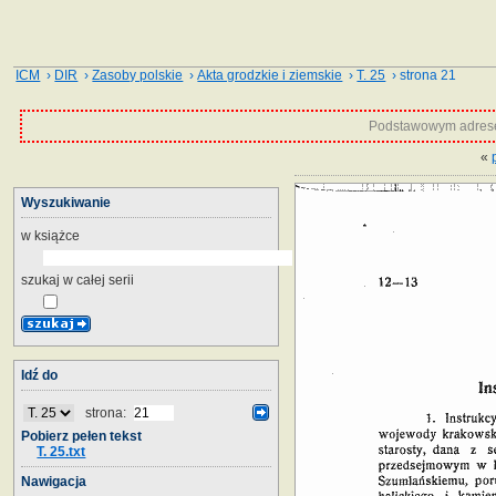
ICM
›
DIR
›
Zasoby polskie
›
Akta grodzkie i ziemskie
›
T. 25
› strona 21
Podstawowym adrese
«
Wyszukiwanie
w książce
szukaj w całej serii
Idź do
strona:
Pobierz pełen tekst
T. 25.txt
Nawigacja