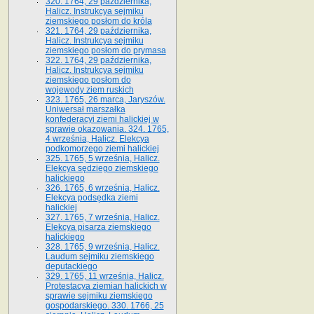
320. 1764, 29 października,
Halicz. Instrukcya sejmiku
ziemskiego posłom do króla
321. 1764, 29 października,
Halicz. Instrukcya sejmiku
ziemskiego posłom do prymasa
322. 1764, 29 października,
Halicz. Instrukcya sejmiku
ziemskiego posłom do
wojewody ziem ruskich
323. 1765, 26 marca, Jaryszów.
Uniwersał marszałka
konfederacyi ziemi halickiej w
sprawie okazowania. 324. 1765,
4 września, Halicz. Elekcya
podkomorzego ziemi halickiej
325. 1765, 5 września, Halicz.
Elekcya sędziego ziemskiego
halickiego
326. 1765, 6 września, Halicz.
Elekcya podsędka ziemi
halickiej
327. 1765, 7 września, Halicz.
Elekcya pisarza ziemskiego
halickiego
328. 1765, 9 września, Halicz.
Laudum sejmiku ziemskiego
deputackiego
329. 1765, 11 września, Halicz.
Protestacya ziemian halickich w
sprawie sejmiku ziemskiego
gospodarskiego. 330. 1766, 25