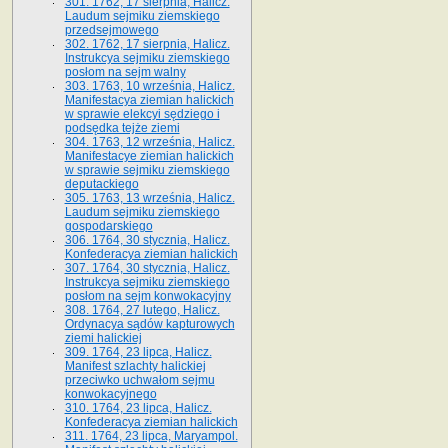
301. 1762, 17 sierpnia, Halicz.
Laudum sejmiku ziemskiego
przedsejmowego
302. 1762, 17 sierpnia, Halicz.
Instrukcya sejmiku ziemskiego
posłom na sejm walny
303. 1763, 10 września, Halicz.
Manifestacya ziemian halickich
w sprawie elekcyi sędziego i
podsędka tejże ziemi
304. 1763, 12 września, Halicz.
Manifestacye ziemian halickich
w sprawie sejmiku ziemskiego
deputackiego
305. 1763, 13 września, Halicz.
Laudum sejmiku ziemskiego
gospodarskiego
306. 1764, 30 stycznia, Halicz.
Konfederacya ziemian halickich
307. 1764, 30 stycznia, Halicz.
Instrukcya sejmiku ziemskiego
posłom na sejm konwokacyjny
308. 1764, 27 lutego, Halicz.
Ordynacya sądów kapturowych
ziemi halickiej
309. 1764, 23 lipca, Halicz.
Manifest szlachty halickiej
przeciwko uchwałom sejmu
konwokacyjnego
310. 1764, 23 lipca, Halicz.
Konfederacya ziemian halickich
311. 1764, 23 lipca, Maryampol.