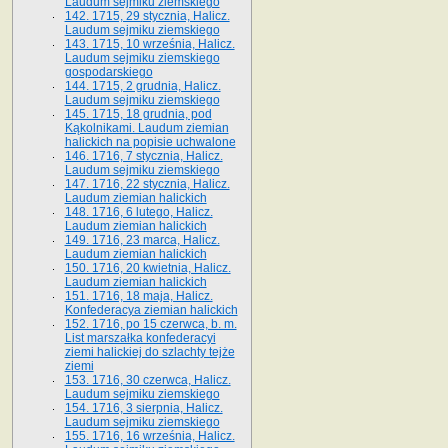
Laudum sejmiku ziemskiego
142. 1715, 29 stycznia, Halicz.
Laudum sejmiku ziemskiego
143. 1715, 10 września, Halicz.
Laudum sejmiku ziemskiego
gospodarskiego
144. 1715, 2 grudnia, Halicz.
Laudum sejmiku ziemskiego
145. 1715, 18 grudnia, pod
Kąkolnikami. Laudum ziemian
halickich na popisie uchwalone
146. 1716, 7 stycznia, Halicz.
Laudum sejmiku ziemskiego
147. 1716, 22 stycznia, Halicz.
Laudum ziemian halickich
148. 1716, 6 lutego, Halicz.
Laudum ziemian halickich
149. 1716, 23 marca, Halicz.
Laudum ziemian halickich
150. 1716, 20 kwietnia, Halicz.
Laudum ziemian halickich
151. 1716, 18 maja, Halicz.
Konfederacya ziemian halickich
152. 1716, po 15 czerwca, b. m.
List marszałka konfederacyi
ziemi halickiej do szlachty tejże
ziemi
153. 1716, 30 czerwca, Halicz.
Laudum sejmiku ziemskiego
154. 1716, 3 sierpnia, Halicz.
Laudum sejmiku ziemskiego
155. 1716, 16 września, Halicz.