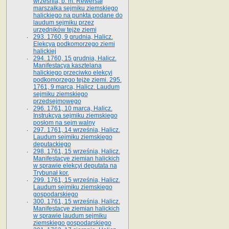
września, b. m. Rewersał
marszałka sejmiku ziemskiego
halickiego na punkta podane do
laudum sejmiku przez
urzędników tejże ziemi
293. 1760, 9 grudnia, Halicz.
Elekcya podkomorzego ziemi
halickiej
294. 1760, 15 grudnia, Halicz.
Manifestacya kasztelana
halickiego przeciwko elekcyi
podkomorzego tejże ziemi. 295.
1761, 9 marca, Halicz. Laudum
sejmiku ziemskiego
przedsejmowego
296. 1761, 10 marca, Halicz.
Instrukcya sejmiku ziemskiego
posłom na sejm walny
297. 1761, 14 września, Halicz.
Laudum sejmiku ziemskiego
deputackiego
298. 1761, 15 września, Halicz.
Manifestacye ziemian halickich
w sprawie elekcyi deputata na
Trybunał kor.
299. 1761, 15 września, Halicz.
Laudum sejmiku ziemskiego
gospodarskiego
300. 1761, 15 września, Halicz.
Manifestacye ziemian halickich
w sprawie laudum sejmiku
ziemskiego gospodarskiego