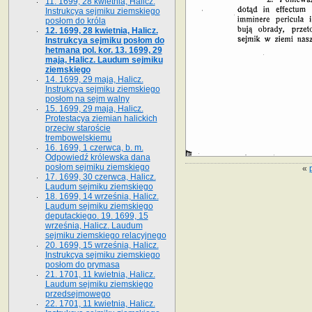
11. 1699, 28 kwietnia, Halicz.
Instrukcya sejmiku ziemskiego
posłom do króla
12. 1699, 28 kwietnia, Halicz.
Instrukcya sejmiku posłom do
hetmana pol. kor. 13. 1699, 29
maja, Halicz. Laudum sejmiku
ziemskiego
14. 1699, 29 maja, Halicz.
Instrukcya sejmiku ziemskiego
posłom na sejm walny
15. 1699, 29 maja, Halicz.
Protestacya ziemian halickich
przeciw staroście
trembowelskiemu
16. 1699, 1 czerwca, b. m.
Odpowiedź królewska dana
posłom sejmiku ziemskiego
«
17. 1699, 30 czerwca, Halicz.
Laudum sejmiku ziemskiego
18. 1699, 14 września, Halicz.
Laudum sejmiku ziemskiego
deputackiego. 19. 1699, 15
września, Halicz. Laudum
sejmiku ziemskiego relacyjnego
20. 1699, 15 września, Halicz.
Instrukcya sejmiku ziemskiego
posłom do prymasa
21. 1701, 11 kwietnia, Halicz.
Laudum sejmiku ziemskiego
przedsejmowego
22. 1701, 11 kwietnia, Halicz.