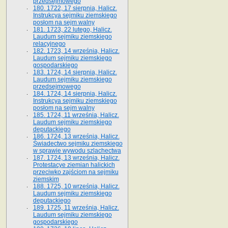
przedsejmowego
180. 1722, 17 sierpnia, Halicz.
Instrukcya sejmiku ziemskiego
posłom na sejm walny
181. 1723, 22 lutego, Halicz.
Laudum sejmiku ziemskiego
relacyjnego
182. 1723, 14 września, Halicz.
Laudum sejmiku ziemskiego
gospodarskiego
183. 1724, 14 sierpnia, Halicz.
Laudum sejmiku ziemskiego
przedsejmowego
184. 1724, 14 sierpnia, Halicz.
Instrukcya sejmiku ziemskiego
posłom na sejm walny
185. 1724, 11 września, Halicz.
Laudum sejmiku ziemskiego
deputackiego
186. 1724, 13 września, Halicz.
Świadectwo sejmiku ziemskiego
w sprawie wywodu szlachectwa
187. 1724, 13 września, Halicz.
Protestacye ziemian halickich
przeciwko zajściom na sejmiku
ziemskim
188. 1725, 10 września, Halicz.
Laudum sejmiku ziemskiego
deputackiego
189. 1725, 11 września, Halicz.
Laudum sejmiku ziemskiego
gospodarskiego