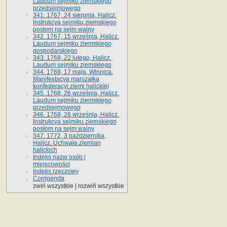
Laudum sejmiku ziemskiego
przedsejmowego
341. 1767, 24 sierpnia, Halicz.
Instrukcya sejmiku ziemskiego
posłom na sejm walny
342. 1767, 15 września, Halicz.
Laudum sejmiku ziemskiego
gospodarskiego
343. 1768, 22 lutego, Halicz.
Laudum sejmiku ziemskiego
344. 1768, 17 maja, Winnica.
Manifestacya marszałka
konfederacyi ziemi halickiej
345. 1768, 26 września, Halicz.
Laudum sejmiku ziemskiego
przedsejmowego
346. 1768, 26 września, Halicz.
Instrukcya sejmiku ziemskiego
posłom na sejm walny
347. 1772, 3 października,
Halicz. Uchwała ziemian
halickich
Indeks nazw osób i
miejscowości
Indeks rzeczowy
Corrigenda
zwiń wszystkie
|
rozwiń wszystkie