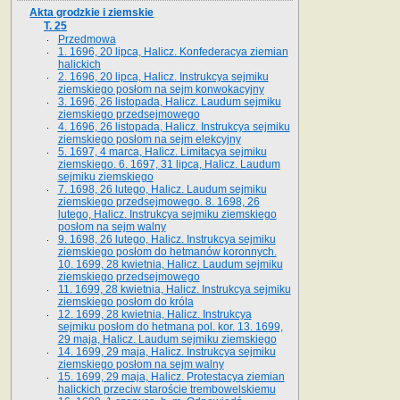
Akta grodzkie i ziemskie
T. 25
Przedmowa
1. 1696, 20 lipca, Halicz. Konfederacya ziemian
halickich
2. 1696, 20 lipca, Halicz. Instrukcya sejmiku
ziemskiego posłom na sejm konwokacyjny
3. 1696, 26 listopada, Halicz. Laudum sejmiku
ziemskiego przedsejmowego
4. 1696, 26 listopada, Halicz. Instrukcya sejmiku
ziemskiego posłom na sejm elekcyjny
5. 1697, 4 marca, Halicz. Limitacya sejmiku
ziemskiego. 6. 1697, 31 lipca, Halicz. Laudum
sejmiku ziemskiego
7. 1698, 26 lutego, Halicz. Laudum sejmiku
ziemskiego przedsejmowego. 8. 1698, 26
lutego, Halicz. Instrukcya sejmiku ziemskiego
posłom na sejm walny
9. 1698, 26 lutego, Halicz. Instrukcya sejmiku
ziemskiego posłom do hetmanów koronnych.
10. 1699, 28 kwietnia, Halicz. Laudum sejmiku
ziemskiego przedsejmowego
11. 1699, 28 kwietnia, Halicz. Instrukcya sejmiku
ziemskiego posłom do króla
12. 1699, 28 kwietnia, Halicz. Instrukcya
sejmiku posłom do hetmana pol. kor. 13. 1699,
29 maja, Halicz. Laudum sejmiku ziemskiego
14. 1699, 29 maja, Halicz. Instrukcya sejmiku
ziemskiego posłom na sejm walny
15. 1699, 29 maja, Halicz. Protestacya ziemian
halickich przeciw staroście trembowelskiemu