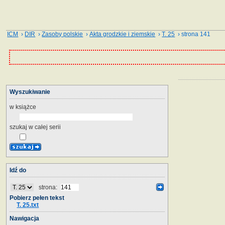
ICM
›
DIR
›
Zasoby polskie
›
Akta grodzkie i ziemskie
›
T. 25
› strona 141
Wyszukiwanie
w książce
szukaj w całej serii
Idź do
strona:
Pobierz pełen tekst
T. 25.txt
Nawigacja