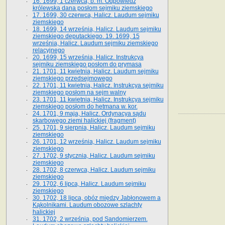
16. 1699, 1 czerwca, b. m. Odpowiedź
królewska dana posłom sejmiku ziemskiego
17. 1699, 30 czerwca, Halicz. Laudum sejmiku
ziemskiego
18. 1699, 14 września, Halicz. Laudum sejmiku
ziemskiego deputackiego. 19. 1699, 15
września, Halicz. Laudum sejmiku ziemskiego
relacyjnego
20. 1699, 15 września, Halicz. Instrukcya
sejmiku ziemskiego posłom do prymasa
21. 1701, 11 kwietnia, Halicz. Laudum sejmiku
ziemskiego przedsejmowego
22. 1701, 11 kwietnia, Halicz. Instrukcya sejmiku
ziemskiego posłom na sejm walny
23. 1701, 11 kwietnia, Halicz. Instrukcya sejmiku
ziemskiego posłom do hetmana w. kor.
24. 1701, 9 maja, Halicz. Ordynacya sądu
skarbowego ziemi halickiej (fragment)
25. 1701, 9 sierpnia, Halicz. Laudum sejmiku
ziemskiego
26. 1701, 12 września, Halicz. Laudum sejmiku
ziemskiego
27. 1702, 9 stycznia, Halicz. Laudum sejmiku
ziemskiego
28. 1702, 8 czerwca, Halicz. Laudum sejmiku
ziemskiego
29. 1702, 6 lipca, Halicz. Laudum sejmiku
ziemskiego
30. 1702, 18 lipca, obóz między Jabłonowem a
Kąkolnikami. Laudum obozowe szlachty
halickiej
31. 1702, 2 września, pod Sandomierzem.