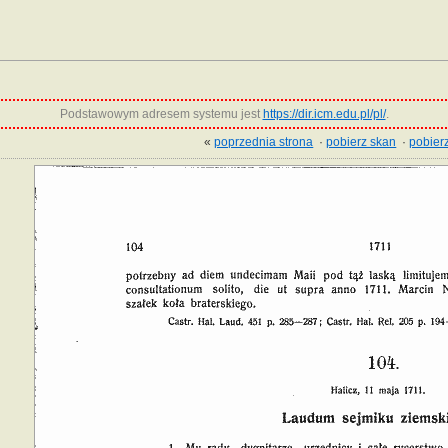
Podstawowym adresem systemu jest
https://dir.icm.edu.pl/pl/
.
«
poprzednia strona
·
pobierz skan
·
pobierz