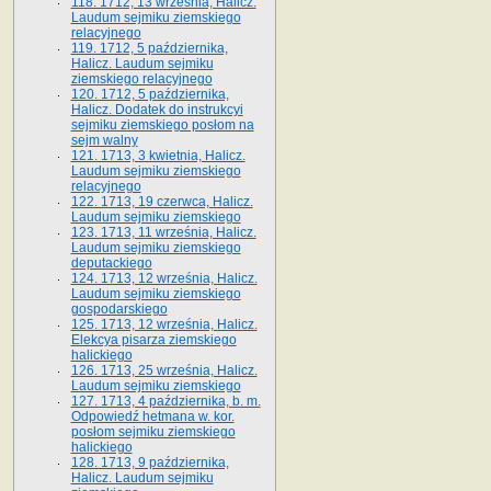
118. 1712, 13 września, Halicz.
Laudum sejmiku ziemskiego
relacyjnego
119. 1712, 5 października,
Halicz. Laudum sejmiku
ziemskiego relacyjnego
120. 1712, 5 października,
Halicz. Dodatek do instrukcyi
sejmiku ziemskiego posłom na
sejm walny
121. 1713, 3 kwietnia, Halicz.
Laudum sejmiku ziemskiego
relacyjnego
122. 1713, 19 czerwca, Halicz.
Laudum sejmiku ziemskiego
123. 1713, 11 września, Halicz.
Laudum sejmiku ziemskiego
deputackiego
124. 1713, 12 września, Halicz.
Laudum sejmiku ziemskiego
gospodarskiego
125. 1713, 12 września, Halicz.
Elekcya pisarza ziemskiego
halickiego
126. 1713, 25 września, Halicz.
Laudum sejmiku ziemskiego
127. 1713, 4 października, b. m.
Odpowiedź hetmana w. kor.
posłom sejmiku ziemskiego
halickiego
128. 1713, 9 października,
Halicz. Laudum sejmiku