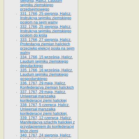
sierpnia, Halicz. Laudum
sejmiku ziemskiego
przedsejmowego
331. 1766, 25 sierpnia, Halicz.
Instrukcya sejmiku ziemskiego
posłom na sejm walny
332. 1766, 25 sierpnia, Halicz.
Instrukcya sejmiku ziemskiego
posłom do króla
333. 1766, 27 sierpnia, Halicz.
Protestacya ziemian halickich
przeciwko elekcyi posła na sejm
walny
334. 1766, 15 września, Halicz.
Laudum sejmiku ziemskiego
deputackiego
335. 1766, 16 września, Halicz.
Laudum sejmiku ziemskiego
gospodarskiego
336. 1767, 29 maja, Halicz.
Konfederacya ziemian halickich
337. 1767, 29 maja, Halicz.
Uniwersał marszałka
konfederacyi ziemi halickiej
338. 1767, 5 czerwca, Halicz.
Uniwersał marszałka
konfederacyi ziemi halickiej.
339. 1767, 12 czerwca, Halicz.
Manifestacya szlachty halickiej z
przystąpieniem do konfederacyi
tejże ziemi
340. 1767, 24 sierpnia, Halicz.