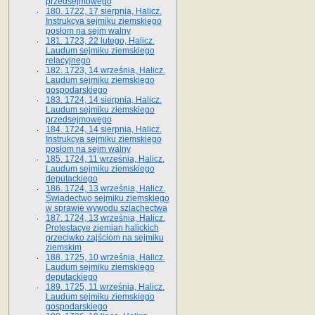
przedsejmowego
180. 1722, 17 sierpnia, Halicz.
Instrukcya sejmiku ziemskiego
posłom na sejm walny
181. 1723, 22 lutego, Halicz.
Laudum sejmiku ziemskiego
relacyjnego
182. 1723, 14 września, Halicz.
Laudum sejmiku ziemskiego
gospodarskiego
183. 1724, 14 sierpnia, Halicz.
Laudum sejmiku ziemskiego
przedsejmowego
184. 1724, 14 sierpnia, Halicz.
Instrukcya sejmiku ziemskiego
posłom na sejm walny
185. 1724, 11 września, Halicz.
Laudum sejmiku ziemskiego
deputackiego
186. 1724, 13 września, Halicz.
Świadectwo sejmiku ziemskiego
w sprawie wywodu szlachectwa
187. 1724, 13 września, Halicz.
Protestacye ziemian halickich
przeciwko zajściom na sejmiku
ziemskim
188. 1725, 10 września, Halicz.
Laudum sejmiku ziemskiego
deputackiego
189. 1725, 11 września, Halicz.
Laudum sejmiku ziemskiego
gospodarskiego