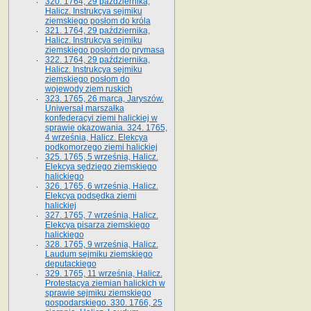
320. 1764, 29 października,
Halicz. Instrukcya sejmiku
ziemskiego posłom do króla
321. 1764, 29 października,
Halicz. Instrukcya sejmiku
ziemskiego posłom do prymasa
322. 1764, 29 października,
Halicz. Instrukcya sejmiku
ziemskiego posłom do
wojewody ziem ruskich
323. 1765, 26 marca, Jaryszów.
Uniwersał marszałka
konfederacyi ziemi halickiej w
sprawie okazowania. 324. 1765,
4 września, Halicz. Elekcya
podkomorzego ziemi halickiej
325. 1765, 5 września, Halicz.
Elekcya sędziego ziemskiego
halickiego
326. 1765, 6 września, Halicz.
Elekcya podsędka ziemi
halickiej
327. 1765, 7 września, Halicz.
Elekcya pisarza ziemskiego
halickiego
328. 1765, 9 września, Halicz.
Laudum sejmiku ziemskiego
deputackiego
329. 1765, 11 września, Halicz.
Protestacya ziemian halickich w
sprawie sejmiku ziemskiego
gospodarskiego. 330. 1766, 25