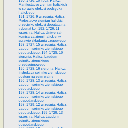
190. 1726, 10 lipca, Halicz.
Manifestacye ziemian halickich
w sprawie elekcyi podsędka
halickiego
191. 1726, 9 września, Halicz.
Protestacye ziemian halickich
przeciwko elekcyi deputata na
trybunał kor. 192. 1726, 11
września, Halicz. Uniwersał
komisarza ziemi halickiej w
sprawie składania czopowego
193. 1727, 15 września, Halicz.
Laudum sejmiku ziemskiego
deputackiego. 194. 1728, 16
sierpnia, Halicz. Laudum
sejmiku ziemskiego
przedsejmowego
195. 1728, 16 sierpnia, Halicz.
Instrukcya sejmiku ziemskiego
posłom na sejm walny
196. 1728, 13 września, Halicz.
Laudum sejmiku ziemskiego
deputackiego
197. 1728, 14 września, Halicz.
Laudum sejmiku ziemskiego
gospodarskiego
198. 1729, 12 września, Halicz.
Laudum sejmiku ziemskiego
deputackiego. 199. 1729, 13
września, Halicz. Laudum
sejmiku ziemskiego
gospodarskiego