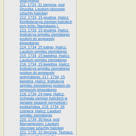
relacyjnego
211. 1733, 31 sierpnia, pod
Gruszką. Laudum obozowe
szlachty halickiej
212. 1733, 15 grudnia, Halicz.
Konfederacya ziemian halickich
przy królu Stanisławie I .
213. 1733, 15 grudnia, Halicz.
Instrukcya sejmiku ziemskiego
posłom do wojewody
kijowskiego
214. 1734, 25 lutego, Halicz.
Laudum sejmiku ziemskiego.
215. 1734, 15 kwietnia, Halicz.
Laudum sejmiku ziemskiego
216. 1734, 15 kwietnia, Halicz.
Instrukcya sejmiku ziemskiego
posłom do wojewody
wołyńskiego. 217. 1734, 15
kwietnia, Halicz. Instrukcya
sejmiku ziemskiego posłom do
wojewody kijowskiego
218. 1734, 24 maja, Halicz.
Uchwała ziemian halickich w
sprawie swawoli opryszków i
poddaństwa. 219. 1734, 26
czerwca, Halicz. Laudum
sejmiku ziemskiego
220. 1734, 30 lipca, pod
Maryampolem. Laudum
obozowe szlachty halickiej
221. 1735, 22 stycznia, Tłumacz.