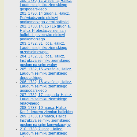
200. 1730, 12 września, Halicz.
Laudum sejmiku ziemskiego
gospodarskiego
201. 1730, 14 grudnia, Halicz.
Poświadczenie elekcyi
podkomorzego ziemi halickiej
202. 1730, 14, 15 i 16 grudnia,
Halicz. Protestacye ziemian
halickich przeciwko elekcyi
podkomorzego
203. 1732, 31 lipca, Halicz.
Laudum sejmiku ziemskiego
przedsejmowego
204. 1732, 31 lipca, Halicz.
Instrukcya sejmiku ziemskiego
posłom na sejm walny
205. 1732, 15 września, Halicz.
Laudum sejmiku ziemskiego
deputackiego
206. 1732, 16 września, Halicz.
Laudum sejmiku ziemskiego
gospodarskiego
207. 1732, 17 listopada, Halicz.
Laudum sejmiku ziemskiego
relacyjnego
208. 1733, 10 marca, Halicz.
Konfederacya ziemian halickich­
209. 1733, 10 marca, Halicz.
Instrukcya sejmiku ziemskiego
posłom na sejm konwokacyjny
210. 1733, 7 lipca, Halicz.
Laudum sejmiku ziemskiego