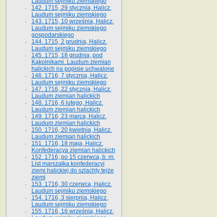
Laudum sejmiku ziemskiego
142. 1715, 29 stycznia, Halicz.
Laudum sejmiku ziemskiego
143. 1715, 10 września, Halicz.
Laudum sejmiku ziemskiego
gospodarskiego
144. 1715, 2 grudnia, Halicz.
Laudum sejmiku ziemskiego
145. 1715, 18 grudnia, pod
Kąkolnikami. Laudum ziemian
halickich na popisie uchwalone
146. 1716, 7 stycznia, Halicz.
Laudum sejmiku ziemskiego
147. 1716, 22 stycznia, Halicz.
Laudum ziemian halickich
148. 1716, 6 lutego, Halicz.
Laudum ziemian halickich
149. 1716, 23 marca, Halicz.
Laudum ziemian halickich
150. 1716, 20 kwietnia, Halicz.
Laudum ziemian halickich
151. 1716, 18 maja, Halicz.
Konfederacya ziemian halickich
152. 1716, po 15 czerwca, b. m.
List marszałka konfederacyi
ziemi halickiej do szlachty tejże
ziemi
153. 1716, 30 czerwca, Halicz.
Laudum sejmiku ziemskiego
154. 1716, 3 sierpnia, Halicz.
Laudum sejmiku ziemskiego
155. 1716, 16 września, Halicz.