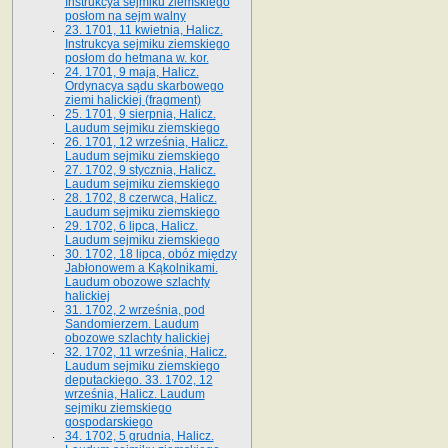
Instrukcya sejmiku ziemskiego
posłom na sejm walny
23. 1701, 11 kwietnia, Halicz.
Instrukcya sejmiku ziemskiego
posłom do hetmana w. kor.
24. 1701, 9 maja, Halicz.
Ordynacya sądu skarbowego
ziemi halickiej (fragment)
25. 1701, 9 sierpnia, Halicz.
Laudum sejmiku ziemskiego
26. 1701, 12 września, Halicz.
Laudum sejmiku ziemskiego
27. 1702, 9 stycznia, Halicz.
Laudum sejmiku ziemskiego
28. 1702, 8 czerwca, Halicz.
Laudum sejmiku ziemskiego
29. 1702, 6 lipca, Halicz.
Laudum sejmiku ziemskiego
30. 1702, 18 lipca, obóz między
Jabłonowem a Kąkolnikami.
Laudum obozowe szlachty
halickiej
31. 1702, 2 września, pod
Sandomierzem. Laudum
obozowe szlachty halickiej
32. 1702, 11 września, Halicz.
Laudum sejmiku ziemskiego
deputackiego. 33. 1702, 12
września, Halicz. Laudum
sejmiku ziemskiego
gospodarskiego
34. 1702, 5 grudnia, Halicz.