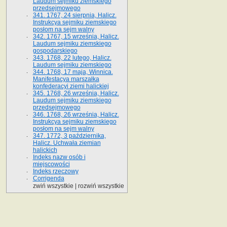
Laudum sejmiku ziemskiego
przedsejmowego
341. 1767, 24 sierpnia, Halicz.
Instrukcya sejmiku ziemskiego
posłom na sejm walny
342. 1767, 15 września, Halicz.
Laudum sejmiku ziemskiego
gospodarskiego
343. 1768, 22 lutego, Halicz.
Laudum sejmiku ziemskiego
344. 1768, 17 maja, Winnica.
Manifestacya marszałka
konfederacyi ziemi halickiej
345. 1768, 26 września, Halicz.
Laudum sejmiku ziemskiego
przedsejmowego
346. 1768, 26 września, Halicz.
Instrukcya sejmiku ziemskiego
posłom na sejm walny
347. 1772, 3 października,
Halicz. Uchwała ziemian
halickich
Indeks nazw osób i
miejscowości
Indeks rzeczowy
Corrigenda
zwiń wszystkie
|
rozwiń wszystkie