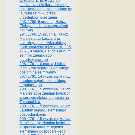
września, b. m. Rewersał
marszałka sejmiku ziemskiego
halickiego na punkta podane do
laudum sejmiku przez
urzędników tejże ziemi
293. 1760, 9 grudnia, Halicz.
Elekcya podkomorzego ziemi
halickiej
294. 1760, 15 grudnia, Halicz.
Manifestacya kasztelana
halickiego przeciwko elekcyi
podkomorzego tejże ziemi. 295.
1761, 9 marca, Halicz. Laudum
sejmiku ziemskiego
przedsejmowego
296. 1761, 10 marca, Halicz.
Instrukcya sejmiku ziemskiego
posłom na sejm walny
297. 1761, 14 września, Halicz.
Laudum sejmiku ziemskiego
deputackiego
298. 1761, 15 września, Halicz.
Manifestacye ziemian halickich
w sprawie elekcyi deputata na
Trybunał kor.
299. 1761, 15 września, Halicz.
Laudum sejmiku ziemskiego
gospodarskiego
300. 1761, 15 września, Halicz.
Manifestacye ziemian halickich
w sprawie laudum sejmiku
ziemskiego gospodarskiego