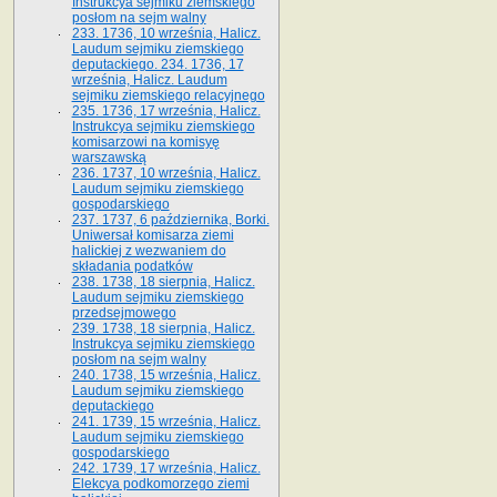
Instrukcya sejmiku ziemskiego
posłom na sejm walny
233. 1736, 10 września, Halicz.
Laudum sejmiku ziemskiego
deputackiego. 234. 1736, 17
września, Halicz. Laudum
sejmiku ziemskiego relacyjnego
235. 1736, 17 września, Halicz.
Instrukcya sejmiku ziemskiego
komisarzowi na komisyę
warszawską
236. 1737, 10 września, Halicz.
Laudum sejmiku ziemskiego
gospodarskiego
237. 1737, 6 października, Borki.
Uniwersał komisarza ziemi
halickiej z wezwaniem do
składania podatków
238. 1738, 18 sierpnia, Halicz.
Laudum sejmiku ziemskiego
przedsejmowego
239. 1738, 18 sierpnia, Halicz.
Instrukcya sejmiku ziemskiego
posłom na sejm walny
240. 1738, 15 września, Halicz.
Laudum sejmiku ziemskiego
deputackiego
241. 1739, 15 września, Halicz.
Laudum sejmiku ziemskiego
gospodarskiego
242. 1739, 17 września, Halicz.
Elekcya podkomorzego ziemi