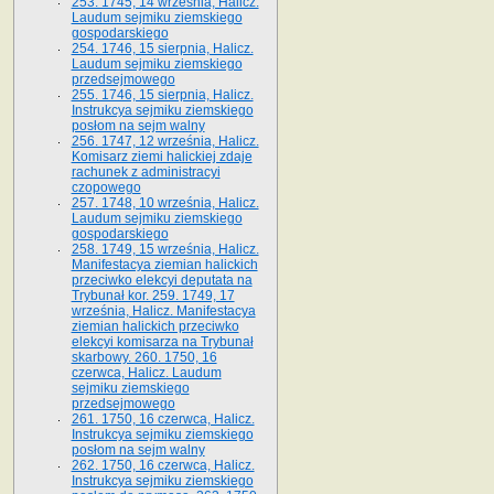
253. 1745, 14 września, Halicz.
Laudum sejmiku ziemskiego
gospodarskiego
254. 1746, 15 sierpnia, Halicz.
Laudum sejmiku ziemskiego
przedsejmowego
255. 1746, 15 sierpnia, Halicz.
Instrukcya sejmiku ziemskiego
posłom na sejm walny
256. 1747, 12 września, Halicz.
Komisarz ziemi halickiej zdaje
rachunek z administracyi
czopowego
257. 1748, 10 września, Halicz.
Laudum sejmiku ziemskiego
gospodarskiego
258. 1749, 15 września, Halicz.
Manifestacya ziemian halickich
przeciwko elekcyi deputata na
Trybunał kor. 259. 1749, 17
września, Halicz. Manifestacya
ziemian halickich przeciwko
elekcyi komisarza na Trybunał
skarbowy. 260. 1750, 16
czerwca, Halicz. Laudum
sejmiku ziemskiego
przedsejmowego
261. 1750, 16 czerwca, Halicz.
Instrukcya sejmiku ziemskiego
posłom na sejm walny
262. 1750, 16 czerwca, Halicz.
Instrukcya sejmiku ziemskiego