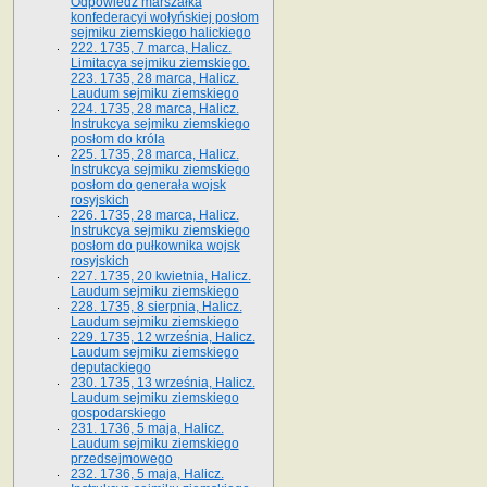
Odpowiedź marszałka
konfederacyi wołyńskiej posłom
sejmiku ziemskiego halickiego
222. 1735, 7 marca, Halicz.
Limitacya sejmiku ziemskiego.
223. 1735, 28 marca, Halicz.
Laudum sejmiku ziemskiego
224. 1735, 28 marca, Halicz.
Instrukcya sejmiku ziemskiego
posłom do króla
225. 1735, 28 marca, Halicz.
Instrukcya sejmiku ziemskiego
posłom do generała wojsk
rosyjskich
226. 1735, 28 marca, Halicz.
Instrukcya sejmiku ziemskiego
posłom do pułkownika wojsk
rosyjskich
227. 1735, 20 kwietnia, Halicz.
Laudum sejmiku ziemskiego
228. 1735, 8 sierpnia, Halicz.
Laudum sejmiku ziemskiego
229. 1735, 12 września, Halicz.
Laudum sejmiku ziemskiego
deputackiego
230. 1735, 13 września, Halicz.
Laudum sejmiku ziemskiego
gospodarskiego
231. 1736, 5 maja, Halicz.
Laudum sejmiku ziemskiego
przedsejmowego
232. 1736, 5 maja, Halicz.