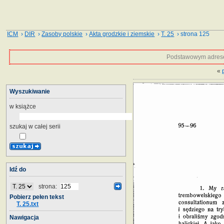
ICM
›
DIR
›
Zasoby polskie
›
Akta grodzkie i ziemskie
›
T. 25
› strona 125
Podstawowym adrese
«
Wyszukiwanie
w książce
szukaj w całej serii
Idź do
strona:
Pobierz pełen tekst
T. 25.txt
Nawigacja