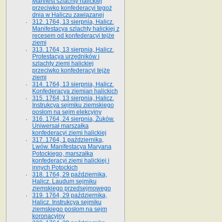
Manifest szlachty halickiej
przeciwko konfederacyi tegoż
dnia w Haliczu zawiązanej
312. 1764, 13 sierpnia, Halicz.
Manifestacya szlachty halickiej z
recesem od konfederacyi tejże
ziemi
313. 1764, 13 sierpnia, Halicz.
Protestacya urzędników i
szlachty ziemi halickiej
przeciwko konfederacyi tejże
ziemi
314. 1764, 13 sierpnia, Halicz.
Konfederacya ziemian halickich
315. 1764, 13 sierpnia, Halicz.
Instrukcya sejmiku ziemskiego
posłom na sejm elekcyjny
316. 1764, 24 sierpnia, Żuków.
Uniwersał marszałka
konfederacyi ziemi halickiej
317. 1764, 1 października,
Lwów. Manifestacya Maryana
Potockiego, marszałka
konfederacyi ziemi halickiej i
innych Potockich
318. 1764, 29 października,
Halicz. Laudum sejmiku
ziemskiego przedsejmowego
319. 1764, 29 października,
Halicz. Instrukcya sejmiku
ziemskiego posłom na sejm
koronacyjny