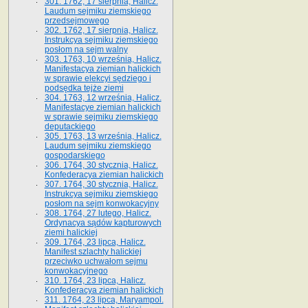
301. 1762, 17 sierpnia, Halicz.
Laudum sejmiku ziemskiego
przedsejmowego
302. 1762, 17 sierpnia, Halicz.
Instrukcya sejmiku ziemskiego
posłom na sejm walny
303. 1763, 10 września, Halicz.
Manifestacya ziemian halickich
w sprawie elekcyi sędziego i
podsędka tejże ziemi
304. 1763, 12 września, Halicz.
Manifestacye ziemian halickich
w sprawie sejmiku ziemskiego
deputackiego
305. 1763, 13 września, Halicz.
Laudum sejmiku ziemskiego
gospodarskiego
306. 1764, 30 stycznia, Halicz.
Konfederacya ziemian halickich
307. 1764, 30 stycznia, Halicz.
Instrukcya sejmiku ziemskiego
posłom na sejm konwokacyjny
308. 1764, 27 lutego, Halicz.
Ordynacya sądów kapturowych
ziemi halickiej
309. 1764, 23 lipca, Halicz.
Manifest szlachty halickiej
przeciwko uchwałom sejmu
konwokacyjnego
310. 1764, 23 lipca, Halicz.
Konfederacya ziemian halickich
311. 1764, 23 lipca, Maryampol.