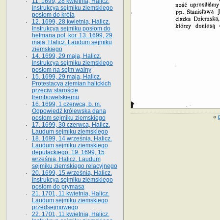
11. 1699, 28 kwietnia, Halicz.
Instrukcya sejmiku ziemskiego
posłom do króla
12. 1699, 28 kwietnia, Halicz.
Instrukcya sejmiku posłom do
hetmana pol. kor. 13. 1699, 29
maja, Halicz. Laudum sejmiku
ziemskiego
14. 1699, 29 maja, Halicz.
Instrukcya sejmiku ziemskiego
posłom na sejm walny
15. 1699, 29 maja, Halicz.
Protestacya ziemian halickich
przeciw staroście
trembowelskiemu
16. 1699, 1 czerwca, b. m.
Odpowiedź królewska dana
«
posłom sejmiku ziemskiego
17. 1699, 30 czerwca, Halicz.
Laudum sejmiku ziemskiego
18. 1699, 14 września, Halicz.
Laudum sejmiku ziemskiego
deputackiego. 19. 1699, 15
września, Halicz. Laudum
sejmiku ziemskiego relacyjnego
20. 1699, 15 września, Halicz.
Instrukcya sejmiku ziemskiego
posłom do prymasa
21. 1701, 11 kwietnia, Halicz.
Laudum sejmiku ziemskiego
przedsejmowego
22. 1701, 11 kwietnia, Halicz.