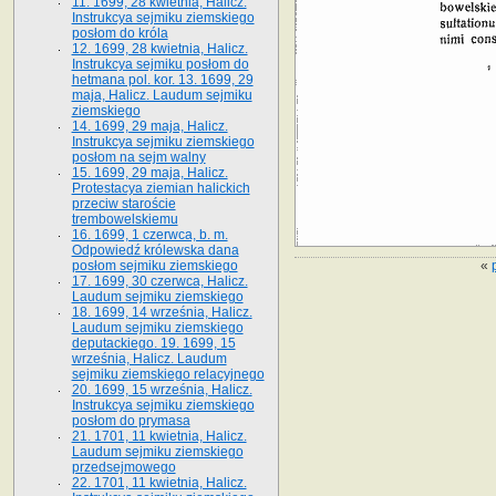
11. 1699, 28 kwietnia, Halicz.
Instrukcya sejmiku ziemskiego
posłom do króla
12. 1699, 28 kwietnia, Halicz.
Instrukcya sejmiku posłom do
hetmana pol. kor. 13. 1699, 29
maja, Halicz. Laudum sejmiku
ziemskiego
14. 1699, 29 maja, Halicz.
Instrukcya sejmiku ziemskiego
posłom na sejm walny
15. 1699, 29 maja, Halicz.
Protestacya ziemian halickich
przeciw staroście
trembowelskiemu
16. 1699, 1 czerwca, b. m.
Odpowiedź królewska dana
«
posłom sejmiku ziemskiego
17. 1699, 30 czerwca, Halicz.
Laudum sejmiku ziemskiego
18. 1699, 14 września, Halicz.
Laudum sejmiku ziemskiego
deputackiego. 19. 1699, 15
września, Halicz. Laudum
sejmiku ziemskiego relacyjnego
20. 1699, 15 września, Halicz.
Instrukcya sejmiku ziemskiego
posłom do prymasa
21. 1701, 11 kwietnia, Halicz.
Laudum sejmiku ziemskiego
przedsejmowego
22. 1701, 11 kwietnia, Halicz.