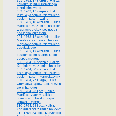
301. 1762, 17 sierpnia, Halicz.
Laudum sejmiku ziemskiego
przedsejmowego
302. 1762, 17 sierpnia, Halicz.
Instrukcya sejmiku ziemskiego
posłom na sejm walny
303. 1763, 10 września, Halicz.
Manifestacya ziemian halickich
w sprawie elekcyi sędziego i
podsędka tejże ziemi
304. 1763, 12 września, Halicz.
Manifestacye ziemian halickich
w sprawie sejmiku ziemskiego
deputackiego
305. 1763, 13 września, Halicz.
Laudum sejmiku ziemskiego
gospodarskiego
306. 1764, 30 stycznia, Halicz.
Konfederacya ziemian halickich
307. 1764, 30 stycznia, Halicz.
Instrukcya sejmiku ziemskiego
posłom na sejm konwokacyjny
308. 1764, 27 lutego, Halicz.
Ordynacya sądów kapturowych
ziemi halickiej
309. 1764, 23 lipca, Halicz.
Manifest szlachty halickiej
przeciwko uchwałom sejmu
konwokacyjnego
310. 1764, 23 lipca, Halicz.
Konfederacya ziemian halickich
311. 1764, 23 lipca, Maryampol.