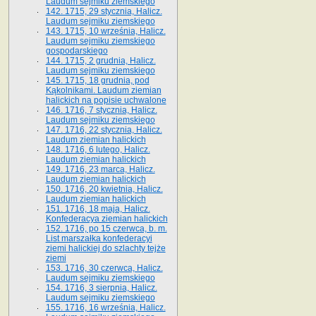
Laudum sejmiku ziemskiego
142. 1715, 29 stycznia, Halicz.
Laudum sejmiku ziemskiego
143. 1715, 10 września, Halicz.
Laudum sejmiku ziemskiego
gospodarskiego
144. 1715, 2 grudnia, Halicz.
Laudum sejmiku ziemskiego
145. 1715, 18 grudnia, pod
Kąkolnikami. Laudum ziemian
halickich na popisie uchwalone
146. 1716, 7 stycznia, Halicz.
Laudum sejmiku ziemskiego
147. 1716, 22 stycznia, Halicz.
Laudum ziemian halickich
148. 1716, 6 lutego, Halicz.
Laudum ziemian halickich
149. 1716, 23 marca, Halicz.
Laudum ziemian halickich
150. 1716, 20 kwietnia, Halicz.
Laudum ziemian halickich
151. 1716, 18 maja, Halicz.
Konfederacya ziemian halickich
152. 1716, po 15 czerwca, b. m.
List marszałka konfederacyi
ziemi halickiej do szlachty tejże
ziemi
153. 1716, 30 czerwca, Halicz.
Laudum sejmiku ziemskiego
154. 1716, 3 sierpnia, Halicz.
Laudum sejmiku ziemskiego
155. 1716, 16 września, Halicz.