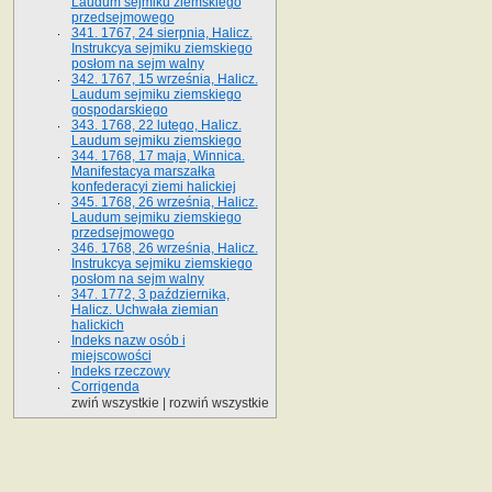
Laudum sejmiku ziemskiego
przedsejmowego
341. 1767, 24 sierpnia, Halicz.
Instrukcya sejmiku ziemskiego
posłom na sejm walny
342. 1767, 15 września, Halicz.
Laudum sejmiku ziemskiego
gospodarskiego
343. 1768, 22 lutego, Halicz.
Laudum sejmiku ziemskiego
344. 1768, 17 maja, Winnica.
Manifestacya marszałka
konfederacyi ziemi halickiej
345. 1768, 26 września, Halicz.
Laudum sejmiku ziemskiego
przedsejmowego
346. 1768, 26 września, Halicz.
Instrukcya sejmiku ziemskiego
posłom na sejm walny
347. 1772, 3 października,
Halicz. Uchwała ziemian
halickich
Indeks nazw osób i
miejscowości
Indeks rzeczowy
Corrigenda
zwiń wszystkie
|
rozwiń wszystkie