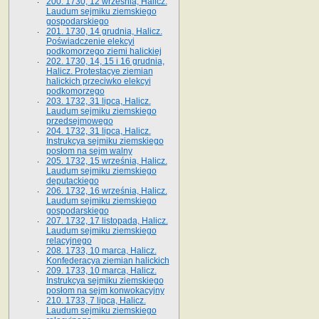
200. 1730, 12 września, Halicz.
Laudum sejmiku ziemskiego
gospodarskiego
201. 1730, 14 grudnia, Halicz.
Poświadczenie elekcyi
podkomorzego ziemi halickiej
202. 1730, 14, 15 i 16 grudnia,
Halicz. Protestacye ziemian
halickich przeciwko elekcyi
podkomorzego
203. 1732, 31 lipca, Halicz.
Laudum sejmiku ziemskiego
przedsejmowego
204. 1732, 31 lipca, Halicz.
Instrukcya sejmiku ziemskiego
posłom na sejm walny
205. 1732, 15 września, Halicz.
Laudum sejmiku ziemskiego
deputackiego
206. 1732, 16 września, Halicz.
Laudum sejmiku ziemskiego
gospodarskiego
207. 1732, 17 listopada, Halicz.
Laudum sejmiku ziemskiego
relacyjnego
208. 1733, 10 marca, Halicz.
Konfederacya ziemian halickich­
209. 1733, 10 marca, Halicz.
Instrukcya sejmiku ziemskiego
posłom na sejm konwokacyjny
210. 1733, 7 lipca, Halicz.
Laudum sejmiku ziemskiego