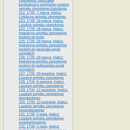
Odpowiedź marszałka
konfederacyi wołyńskiej posłom
sejmiku ziemskiego halickiego
222. 1735, 7 marca, Halicz.
Limitacya sejmiku ziemskiego.
223. 1735, 28 marca, Halicz.
Laudum sejmiku ziemskiego
224. 1735, 28 marca, Halicz.
Instrukcya sejmiku ziemskiego
posłom do króla
225. 1735, 28 marca, Halicz.
Instrukcya sejmiku ziemskiego
posłom do generała wojsk
rosyjskich
226. 1735, 28 marca, Halicz.
Instrukcya sejmiku ziemskiego
posłom do pułkownika wojsk
rosyjskich
227. 1735, 20 kwietnia, Halicz.
Laudum sejmiku ziemskiego
228. 1735, 8 sierpnia, Halicz.
Laudum sejmiku ziemskiego
229. 1735, 12 września, Halicz.
Laudum sejmiku ziemskiego
deputackiego
230. 1735, 13 września, Halicz.
Laudum sejmiku ziemskiego
gospodarskiego
231. 1736, 5 maja, Halicz.
Laudum sejmiku ziemskiego
przedsejmowego
232. 1736, 5 maja, Halicz.