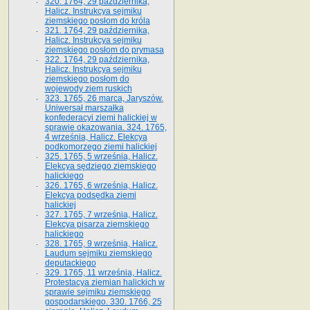
320. 1764, 29 października,
Halicz. Instrukcya sejmiku
ziemskiego posłom do króla
321. 1764, 29 października,
Halicz. Instrukcya sejmiku
ziemskiego posłom do prymasa
322. 1764, 29 października,
Halicz. Instrukcya sejmiku
ziemskiego posłom do
wojewody ziem ruskich
323. 1765, 26 marca, Jaryszów.
Uniwersał marszałka
konfederacyi ziemi halickiej w
sprawie okazowania. 324. 1765,
4 września, Halicz. Elekcya
podkomorzego ziemi halickiej
325. 1765, 5 września, Halicz.
Elekcya sędziego ziemskiego
halickiego
326. 1765, 6 września, Halicz.
Elekcya podsędka ziemi
halickiej
327. 1765, 7 września, Halicz.
Elekcya pisarza ziemskiego
halickiego
328. 1765, 9 września, Halicz.
Laudum sejmiku ziemskiego
deputackiego
329. 1765, 11 września, Halicz.
Protestacya ziemian halickich w
sprawie sejmiku ziemskiego
gospodarskiego. 330. 1766, 25