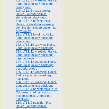
118. 1712, 13 września, Halicz.
Laudum sejmiku ziemskiego
relacyjnego
119. 1712, 5 października,
Halicz. Laudum sejmiku
ziemskiego relacyjnego
120. 1712, 5 października,
Halicz. Dodatek do instrukcyi
sejmiku ziemskiego posłom na
sejm walny
121. 1713, 3 kwietnia, Halicz.
Laudum sejmiku ziemskiego
relacyjnego
122. 1713, 19 czerwca, Halicz.
Laudum sejmiku ziemskiego
123. 1713, 11 września, Halicz.
Laudum sejmiku ziemskiego
deputackiego
124. 1713, 12 września, Halicz.
Laudum sejmiku ziemskiego
gospodarskiego
125. 1713, 12 września, Halicz.
Elekcya pisarza ziemskiego
halickiego
126. 1713, 25 września, Halicz.
Laudum sejmiku ziemskiego
127. 1713, 4 października, b. m.
Odpowiedź hetmana w. kor.
posłom sejmiku ziemskiego
halickiego
128. 1713, 9 października,
Halicz. Laudum sejmiku