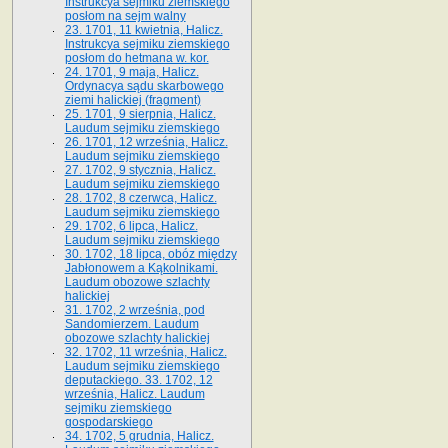
Instrukcya sejmiku ziemskiego
posłom na sejm walny
23. 1701, 11 kwietnia, Halicz.
Instrukcya sejmiku ziemskiego
posłom do hetmana w. kor.
24. 1701, 9 maja, Halicz.
Ordynacya sądu skarbowego
ziemi halickiej (fragment)
25. 1701, 9 sierpnia, Halicz.
Laudum sejmiku ziemskiego
26. 1701, 12 września, Halicz.
Laudum sejmiku ziemskiego
27. 1702, 9 stycznia, Halicz.
Laudum sejmiku ziemskiego
28. 1702, 8 czerwca, Halicz.
Laudum sejmiku ziemskiego
29. 1702, 6 lipca, Halicz.
Laudum sejmiku ziemskiego
30. 1702, 18 lipca, obóz między
Jabłonowem a Kąkolnikami.
Laudum obozowe szlachty
halickiej
31. 1702, 2 września, pod
Sandomierzem. Laudum
obozowe szlachty halickiej
32. 1702, 11 września, Halicz.
Laudum sejmiku ziemskiego
deputackiego. 33. 1702, 12
września, Halicz. Laudum
sejmiku ziemskiego
gospodarskiego
34. 1702, 5 grudnia, Halicz.