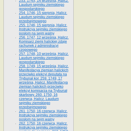
253. 1745, 14 września, Halicz.
Laudum sejmiku ziemskiego
gospodarskiego
254. 1746, 15 sierpnia, Halicz.
Laudum sejmiku ziemskiego
przedsejmowego
255. 1746, 15 sierpnia, Halicz.
Instrukcya sejmiku ziemskiego
posłom na sejm walny
256. 1747, 12 września, Halicz.
Komisarz ziemi halickiej zdaje
rachunek z administracyi
czopowego
257. 1748, 10 września, Halicz.
Laudum sejmiku ziemskiego
gospodarskiego
258. 1749, 15 września, Halicz.
Manifestacya ziemian halickich
przeciwko elekcyi deputata na
Trybunał kor. 259. 1749, 17
września, Halicz. Manifestacya
ziemian halickich przeciwko
elekcyi komisarza na Trybunał
skarbowy. 260. 1750, 16
czerwca, Halicz. Laudum
sejmiku ziemskiego
przedsejmowego
261. 1750, 16 czerwca, Halicz.
Instrukcya sejmiku ziemskiego
posłom na sejm walny
262. 1750, 16 czerwca, Halicz.
Instrukcya sejmiku ziemskiego