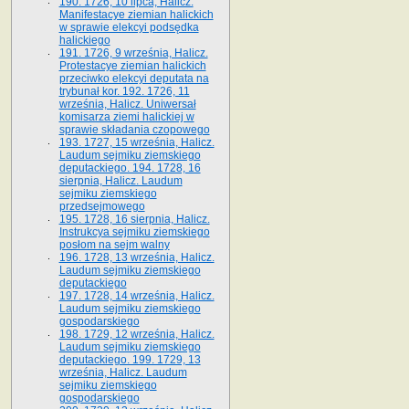
190. 1726, 10 lipca, Halicz.
Manifestacye ziemian halickich
w sprawie elekcyi podsędka
halickiego
191. 1726, 9 września, Halicz.
Protestacye ziemian halickich
przeciwko elekcyi deputata na
trybunał kor. 192. 1726, 11
września, Halicz. Uniwersał
komisarza ziemi halickiej w
sprawie składania czopowego
193. 1727, 15 września, Halicz.
Laudum sejmiku ziemskiego
deputackiego. 194. 1728, 16
sierpnia, Halicz. Laudum
sejmiku ziemskiego
przedsejmowego
195. 1728, 16 sierpnia, Halicz.
Instrukcya sejmiku ziemskiego
posłom na sejm walny
196. 1728, 13 września, Halicz.
Laudum sejmiku ziemskiego
deputackiego
197. 1728, 14 września, Halicz.
Laudum sejmiku ziemskiego
gospodarskiego
198. 1729, 12 września, Halicz.
Laudum sejmiku ziemskiego
deputackiego. 199. 1729, 13
września, Halicz. Laudum
sejmiku ziemskiego
gospodarskiego