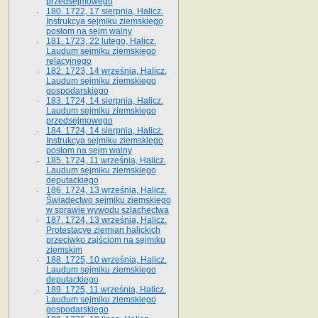
przedsejmowego
180. 1722, 17 sierpnia, Halicz.
Instrukcya sejmiku ziemskiego
posłom na sejm walny
181. 1723, 22 lutego, Halicz.
Laudum sejmiku ziemskiego
relacyjnego
182. 1723, 14 września, Halicz.
Laudum sejmiku ziemskiego
gospodarskiego
183. 1724, 14 sierpnia, Halicz.
Laudum sejmiku ziemskiego
przedsejmowego
184. 1724, 14 sierpnia, Halicz.
Instrukcya sejmiku ziemskiego
posłom na sejm walny
185. 1724, 11 września, Halicz.
Laudum sejmiku ziemskiego
deputackiego
186. 1724, 13 września, Halicz.
Świadectwo sejmiku ziemskiego
w sprawie wywodu szlachectwa
187. 1724, 13 września, Halicz.
Protestacye ziemian halickich
przeciwko zajściom na sejmiku
ziemskim
188. 1725, 10 września, Halicz.
Laudum sejmiku ziemskiego
deputackiego
189. 1725, 11 września, Halicz.
Laudum sejmiku ziemskiego
gospodarskiego