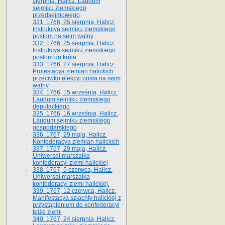
sierpnia, Halicz. Laudum
sejmiku ziemskiego
przedsejmowego
331. 1766, 25 sierpnia, Halicz.
Instrukcya sejmiku ziemskiego
posłom na sejm walny
332. 1766, 25 sierpnia, Halicz.
Instrukcya sejmiku ziemskiego
posłom do króla
333. 1766, 27 sierpnia, Halicz.
Protestacya ziemian halickich
przeciwko elekcyi posła na sejm
walny
334. 1766, 15 września, Halicz.
Laudum sejmiku ziemskiego
deputackiego
335. 1766, 16 września, Halicz.
Laudum sejmiku ziemskiego
gospodarskiego
336. 1767, 29 maja, Halicz.
Konfederacya ziemian halickich
337. 1767, 29 maja, Halicz.
Uniwersał marszałka
konfederacyi ziemi halickiej
338. 1767, 5 czerwca, Halicz.
Uniwersał marszałka
konfederacyi ziemi halickiej.
339. 1767, 12 czerwca, Halicz.
Manifestacya szlachty halickiej z
przystąpieniem do konfederacyi
tejże ziemi
340. 1767, 24 sierpnia, Halicz.