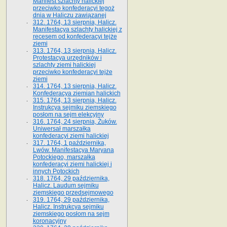
Manifest szlachty halickiej
przeciwko konfederacyi tegoż
dnia w Haliczu zawiązanej
312. 1764, 13 sierpnia, Halicz.
Manifestacya szlachty halickiej z
recesem od konfederacyi tejże
ziemi
313. 1764, 13 sierpnia, Halicz.
Protestacya urzędników i
szlachty ziemi halickiej
przeciwko konfederacyi tejże
ziemi
314. 1764, 13 sierpnia, Halicz.
Konfederacya ziemian halickich
315. 1764, 13 sierpnia, Halicz.
Instrukcya sejmiku ziemskiego
posłom na sejm elekcyjny
316. 1764, 24 sierpnia, Żuków.
Uniwersał marszałka
konfederacyi ziemi halickiej
317. 1764, 1 października,
Lwów. Manifestacya Maryana
Potockiego, marszałka
konfederacyi ziemi halickiej i
innych Potockich
318. 1764, 29 października,
Halicz. Laudum sejmiku
ziemskiego przedsejmowego
319. 1764, 29 października,
Halicz. Instrukcya sejmiku
ziemskiego posłom na sejm
koronacyjny