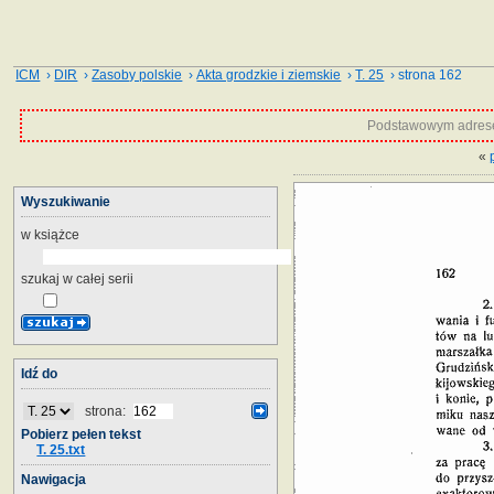
ICM
›
DIR
›
Zasoby polskie
›
Akta grodzkie i ziemskie
›
T. 25
› strona 162
Podstawowym adrese
«
Wyszukiwanie
w książce
szukaj w całej serii
Idź do
strona:
Pobierz pełen tekst
T. 25.txt
Nawigacja