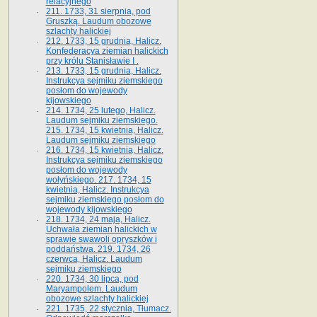
relacyjnego
211. 1733, 31 sierpnia, pod
Gruszką. Laudum obozowe
szlachty halickiej
212. 1733, 15 grudnia, Halicz.
Konfederacya ziemian halickich
przy królu Stanisławie I .
213. 1733, 15 grudnia, Halicz.
Instrukcya sejmiku ziemskiego
posłom do wojewody
kijowskiego
214. 1734, 25 lutego, Halicz.
Laudum sejmiku ziemskiego.
215. 1734, 15 kwietnia, Halicz.
Laudum sejmiku ziemskiego
216. 1734, 15 kwietnia, Halicz.
Instrukcya sejmiku ziemskiego
posłom do wojewody
wołyńskiego. 217. 1734, 15
kwietnia, Halicz. Instrukcya
sejmiku ziemskiego posłom do
wojewody kijowskiego
218. 1734, 24 maja, Halicz.
Uchwała ziemian halickich w
sprawie swawoli opryszków i
poddaństwa. 219. 1734, 26
czerwca, Halicz. Laudum
sejmiku ziemskiego
220. 1734, 30 lipca, pod
Maryampolem. Laudum
obozowe szlachty halickiej
221. 1735, 22 stycznia, Tłumacz.