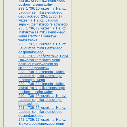
Instrukcya sejmiku ziemskiego
posłom na sejm walny
233. 1736, 10 września, Halicz.
Laudum sejmiku ziemskiego
deputackiego. 234. 1736, 17
września, Halicz. Laudum
sejmiku ziemskiego relacyjnego
235. 1736, 17 września, Halicz.
Instrukcya sejmiku ziemskiego
komisarzowi na komisyę
warszawską
236. 1737, 10 września, Halicz.
Laudum sejmiku ziemskiego
gospodarskiego
237. 1737, 6 października, Borki.
Uniwersał komisarza ziemi
halickiej z wezwaniem do
składania podatków
238. 1738, 18 sierpnia, Halicz.
Laudum sejmiku ziemskiego
przedsejmowego
239. 1738, 18 sierpnia, Halicz.
Instrukcya sejmiku ziemskiego
posłom na sejm walny
240. 1738, 15 września, Halicz.
Laudum sejmiku ziemskiego
deputackiego
241. 1739, 15 września, Halicz.
Laudum sejmiku ziemskiego
gospodarskiego
242. 1739, 17 września, Halicz.
Elekcya podkomorzego ziemi