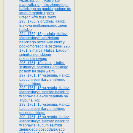
września, b. m. Rewersał
marszałka sejmiku ziemskiego
halickiego na punkta podane do
laudum sejmiku przez
urzędników tejże ziemi
293. 1760, 9 grudnia, Halicz.
Elekcya podkomorzego ziemi
halickiej
294. 1760, 15 grudnia, Halicz.
Manifestacya kasztelana
halickiego przeciwko elekcyi
podkomorzego tejże ziemi. 295.
1761, 9 marca, Halicz. Laudum
sejmiku ziemskiego
przedsejmowego
296. 1761, 10 marca, Halicz.
Instrukcya sejmiku ziemskiego
posłom na sejm walny
297. 1761, 14 września, Halicz.
Laudum sejmiku ziemskiego
deputackiego
298. 1761, 15 września, Halicz.
Manifestacye ziemian halickich
w sprawie elekcyi deputata na
Trybunał kor.
299. 1761, 15 września, Halicz.
Laudum sejmiku ziemskiego
gospodarskiego
300. 1761, 15 września, Halicz.
Manifestacye ziemian halickich
w sprawie laudum sejmiku
ziemskiego gospodarskiego