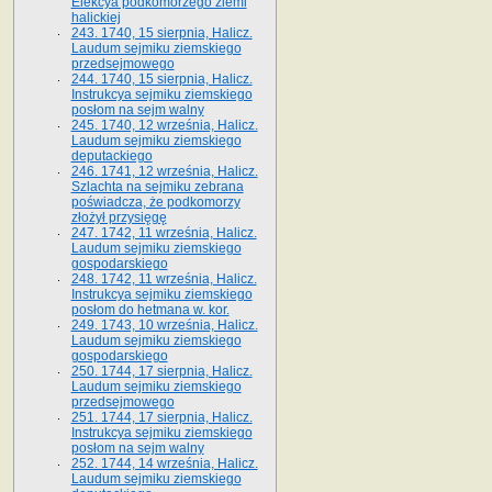
Elekcya podkomorzego ziemi
halickiej
243. 1740, 15 sierpnia, Halicz.
Laudum sejmiku ziemskiego
przedsejmowego
244. 1740, 15 sierpnia, Halicz.
Instrukcya sejmiku ziemskiego
posłom na sejm walny
245. 1740, 12 września, Halicz.
Laudum sejmiku ziemskiego
deputackiego
246. 1741, 12 września, Halicz.
Szlachta na sejmiku zebrana
poświadcza, że podkomorzy
złożył przysięgę
247. 1742, 11 września, Halicz.
Laudum sejmiku ziemskiego
gospodarskiego
248. 1742, 11 września, Halicz.
Instrukcya sejmiku ziemskiego
posłom do hetmana w. kor.
249. 1743, 10 września, Halicz.
Laudum sejmiku ziemskiego
gospodarskiego
250. 1744, 17 sierpnia, Halicz.
Laudum sejmiku ziemskiego
przedsejmowego
251. 1744, 17 sierpnia, Halicz.
Instrukcya sejmiku ziemskiego
posłom na sejm walny
252. 1744, 14 września, Halicz.
Laudum sejmiku ziemskiego