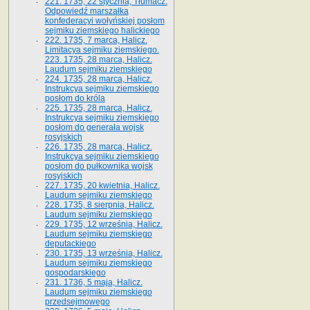
221. 1735, 22 stycznia, Tłumacz.
Odpowiedź marszałka
konfederacyi wołyńskiej posłom
sejmiku ziemskiego halickiego
222. 1735, 7 marca, Halicz.
Limitacya sejmiku ziemskiego.
223. 1735, 28 marca, Halicz.
Laudum sejmiku ziemskiego
224. 1735, 28 marca, Halicz.
Instrukcya sejmiku ziemskiego
posłom do króla
225. 1735, 28 marca, Halicz.
Instrukcya sejmiku ziemskiego
posłom do generała wojsk
rosyjskich
226. 1735, 28 marca, Halicz.
Instrukcya sejmiku ziemskiego
posłom do pułkownika wojsk
rosyjskich
227. 1735, 20 kwietnia, Halicz.
Laudum sejmiku ziemskiego
228. 1735, 8 sierpnia, Halicz.
Laudum sejmiku ziemskiego
229. 1735, 12 września, Halicz.
Laudum sejmiku ziemskiego
deputackiego
230. 1735, 13 września, Halicz.
Laudum sejmiku ziemskiego
gospodarskiego
231. 1736, 5 maja, Halicz.
Laudum sejmiku ziemskiego
przedsejmowego