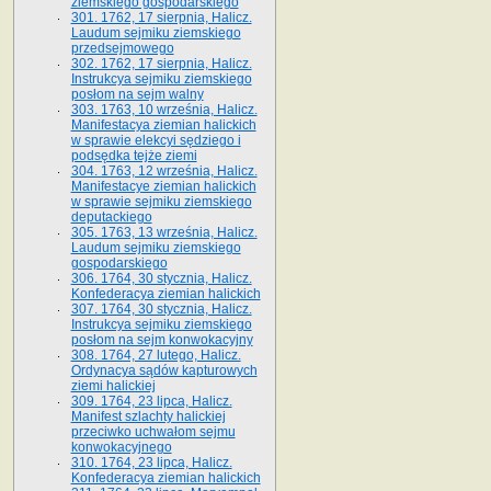
ziemskiego gospodarskiego
301. 1762, 17 sierpnia, Halicz.
Laudum sejmiku ziemskiego
przedsejmowego
302. 1762, 17 sierpnia, Halicz.
Instrukcya sejmiku ziemskiego
posłom na sejm walny
303. 1763, 10 września, Halicz.
Manifestacya ziemian halickich
w sprawie elekcyi sędziego i
podsędka tejże ziemi
304. 1763, 12 września, Halicz.
Manifestacye ziemian halickich
w sprawie sejmiku ziemskiego
deputackiego
305. 1763, 13 września, Halicz.
Laudum sejmiku ziemskiego
gospodarskiego
306. 1764, 30 stycznia, Halicz.
Konfederacya ziemian halickich
307. 1764, 30 stycznia, Halicz.
Instrukcya sejmiku ziemskiego
posłom na sejm konwokacyjny
308. 1764, 27 lutego, Halicz.
Ordynacya sądów kapturowych
ziemi halickiej
309. 1764, 23 lipca, Halicz.
Manifest szlachty halickiej
przeciwko uchwałom sejmu
konwokacyjnego
310. 1764, 23 lipca, Halicz.
Konfederacya ziemian halickich