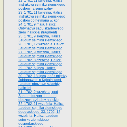
22. 1701, 11 kwietnia, Halicz.
Instrukcya sejmiku ziemskiego
posłom na sejm walny
23. 1701, 11 kwietnia, Halicz.
Instrukcya sejmiku ziemskiego
posłom do hetmana w. kor.
24. 1701, 9 maja, Halicz.
Ordynacya sądu skarbowego
ziemi halickiej (fragment)
25. 1701, 9 sierpnia, Halicz.
Laudum sejmiku ziemskiego
26. 1701, 12 września, Halicz.
Laudum sejmiku ziemskiego
27. 1702, 9 stycznia, Halicz.
Laudum sejmiku ziemskiego
28. 1702, 8 czerwca, Halicz.
Laudum sejmiku ziemskiego
29. 1702, 6 lipca, Halicz.
Laudum sejmiku ziemskiego
30. 1702, 18 lipca, obóz między
Jabłonowem a Kąkolnikami.
Laudum obozowe szlachty
halickiej
31. 1702, 2 września, pod
Sandomierzem. Laudum
obozowe szlachty halickiej
32. 1702, 11 września, Halicz.
Laudum sejmiku ziemskiego
deputackiego. 33. 1702, 12
września, Halicz. Laudum
sejmiku ziemskiego
gospodarskiego