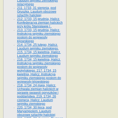
Laudum sejmiku ziemskiego
relacyjnego
211. 1733, 31 sierpnia, pod
Gruszką. Laudum obozowe
szlachty halickiej
212. 1733, 15 grudnia, Halicz.
Konfederacya ziemian halickich
przy królu Stanisławie I .
213. 1733, 15 grudnia, Halicz.
Instrukcya sejmiku ziemskiego
posłom do wojewody
kijowskiego
214. 1734, 25 lutego, Halicz.
Laudum sejmiku ziemskiego.
215. 1734, 15 kwietnia, Halicz.
Laudum sejmiku ziemskiego
216. 1734, 15 kwietnia, Halicz.
Instrukcya sejmiku ziemskiego
posłom do wojewody
wołyńskiego. 217. 1734, 15
kwietnia, Halicz. Instrukcya
sejmiku ziemskiego posłom do
wojewody kijowskiego
218. 1734, 24 maja, Halicz.
Uchwała ziemian halickich w
sprawie swawoli opryszków i
poddaństwa. 219. 1734, 26
czerwca, Halicz. Laudum
sejmiku ziemskiego
220. 1734, 30 lipca, pod
Maryampolem. Laudum
obozowe szlachty halickiej