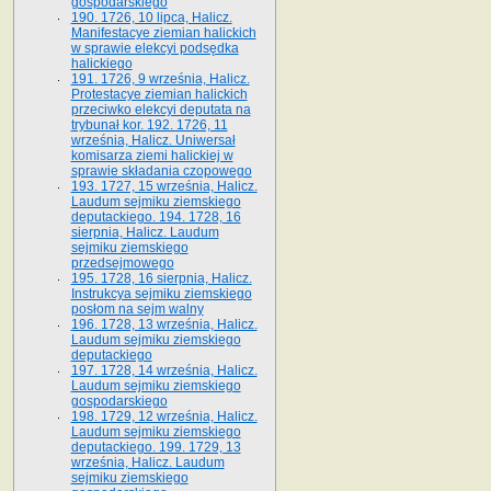
gospodarskiego
190. 1726, 10 lipca, Halicz.
Manifestacye ziemian halickich
w sprawie elekcyi podsędka
halickiego
191. 1726, 9 września, Halicz.
Protestacye ziemian halickich
przeciwko elekcyi deputata na
trybunał kor. 192. 1726, 11
września, Halicz. Uniwersał
komisarza ziemi halickiej w
sprawie składania czopowego
193. 1727, 15 września, Halicz.
Laudum sejmiku ziemskiego
deputackiego. 194. 1728, 16
sierpnia, Halicz. Laudum
sejmiku ziemskiego
przedsejmowego
195. 1728, 16 sierpnia, Halicz.
Instrukcya sejmiku ziemskiego
posłom na sejm walny
196. 1728, 13 września, Halicz.
Laudum sejmiku ziemskiego
deputackiego
197. 1728, 14 września, Halicz.
Laudum sejmiku ziemskiego
gospodarskiego
198. 1729, 12 września, Halicz.
Laudum sejmiku ziemskiego
deputackiego. 199. 1729, 13
września, Halicz. Laudum
sejmiku ziemskiego