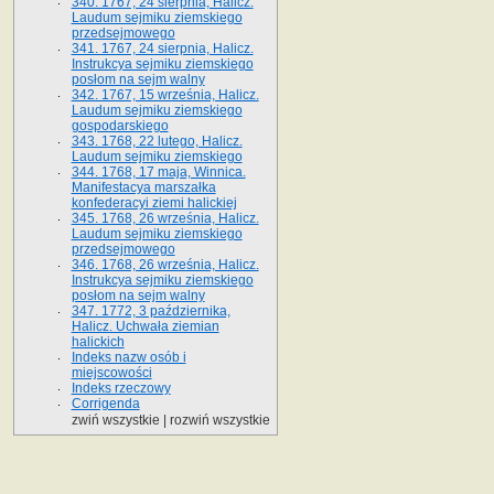
340. 1767, 24 sierpnia, Halicz.
Laudum sejmiku ziemskiego
przedsejmowego
341. 1767, 24 sierpnia, Halicz.
Instrukcya sejmiku ziemskiego
posłom na sejm walny
342. 1767, 15 września, Halicz.
Laudum sejmiku ziemskiego
gospodarskiego
343. 1768, 22 lutego, Halicz.
Laudum sejmiku ziemskiego
344. 1768, 17 maja, Winnica.
Manifestacya marszałka
konfederacyi ziemi halickiej
345. 1768, 26 września, Halicz.
Laudum sejmiku ziemskiego
przedsejmowego
346. 1768, 26 września, Halicz.
Instrukcya sejmiku ziemskiego
posłom na sejm walny
347. 1772, 3 października,
Halicz. Uchwała ziemian
halickich
Indeks nazw osób i
miejscowości
Indeks rzeczowy
Corrigenda
zwiń wszystkie
|
rozwiń wszystkie