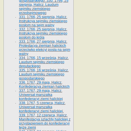
gospodarskiego. 330. 1766, 25
sierpnia, Halicz. Laudum
sejmiku ziemskiego
przedsejmowego
331. 1766, 25 sierpnia, Halicz.
Instrukcya sejmiku ziemskiego
posłom na sejm walny
332. 1766, 25 sierpnia, Halicz.
Instrukcya sejmiku ziemskiego
posłom do króla
333. 1766, 27 sierpnia, Halicz.
Protestacya ziemian halickich
przeciwko elekcyi posła na sejm
walny
334. 1766, 15 września, Halicz.
Laudum sejmiku ziemskiego
deputackiego
335. 1766, 16 września, Halicz.
Laudum sejmiku ziemskiego
gospodarskiego
336. 1767, 29 maja, Halicz.
Konfederacya ziemian halickich
337. 1767, 29 maja, Halicz.
Uniwersał marszałka
konfederacyi ziemi halickiej
338. 1767, 5 czerwca, Halicz.
Uniwersał marszałka
konfederacyi ziemi halickiej.
339. 1767, 12 czerwca, Halicz.
Manifestacya szlachty halickiej z
przystąpieniem do konfederacyi
tejże ziemi