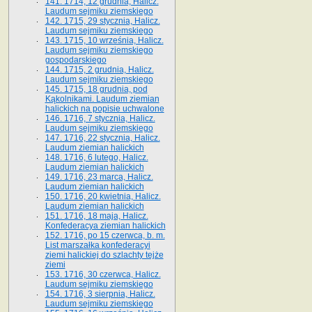
141. 1714, 12 grudnia, Halicz.
Laudum sejmiku ziemskiego
142. 1715, 29 stycznia, Halicz.
Laudum sejmiku ziemskiego
143. 1715, 10 września, Halicz.
Laudum sejmiku ziemskiego
gospodarskiego
144. 1715, 2 grudnia, Halicz.
Laudum sejmiku ziemskiego
145. 1715, 18 grudnia, pod
Kąkolnikami. Laudum ziemian
halickich na popisie uchwalone
146. 1716, 7 stycznia, Halicz.
Laudum sejmiku ziemskiego
147. 1716, 22 stycznia, Halicz.
Laudum ziemian halickich
148. 1716, 6 lutego, Halicz.
Laudum ziemian halickich
149. 1716, 23 marca, Halicz.
Laudum ziemian halickich
150. 1716, 20 kwietnia, Halicz.
Laudum ziemian halickich
151. 1716, 18 maja, Halicz.
Konfederacya ziemian halickich
152. 1716, po 15 czerwca, b. m.
List marszałka konfederacyi
ziemi halickiej do szlachty tejże
ziemi
153. 1716, 30 czerwca, Halicz.
Laudum sejmiku ziemskiego
154. 1716, 3 sierpnia, Halicz.
Laudum sejmiku ziemskiego