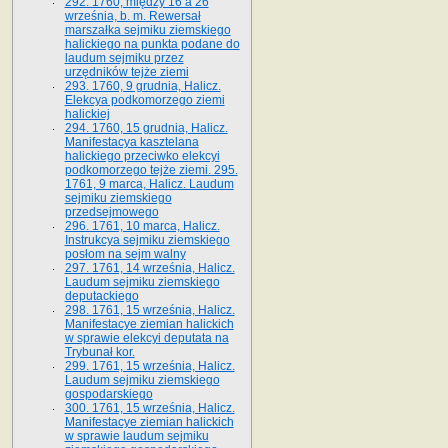
292. 1760, między 16 a 26
września, b. m. Rewersał
marszałka sejmiku ziemskiego
halickiego na punkta podane do
laudum sejmiku przez
urzędników tejże ziemi
293. 1760, 9 grudnia, Halicz.
Elekcya podkomorzego ziemi
halickiej
294. 1760, 15 grudnia, Halicz.
Manifestacya kasztelana
halickiego przeciwko elekcyi
podkomorzego tejże ziemi. 295.
1761, 9 marca, Halicz. Laudum
sejmiku ziemskiego
przedsejmowego
296. 1761, 10 marca, Halicz.
Instrukcya sejmiku ziemskiego
posłom na sejm walny
297. 1761, 14 września, Halicz.
Laudum sejmiku ziemskiego
deputackiego
298. 1761, 15 września, Halicz.
Manifestacye ziemian halickich
w sprawie elekcyi deputata na
Trybunał kor.
299. 1761, 15 września, Halicz.
Laudum sejmiku ziemskiego
gospodarskiego
300. 1761, 15 września, Halicz.
Manifestacye ziemian halickich
w sprawie laudum sejmiku