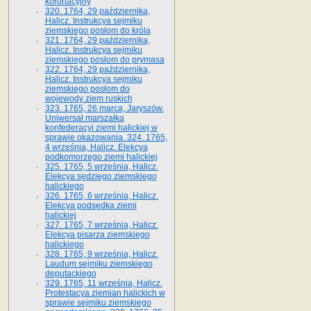
koronacyjny
320. 1764, 29 października,
Halicz. Instrukcya sejmiku
ziemskiego posłom do króla
321. 1764, 29 października,
Halicz. Instrukcya sejmiku
ziemskiego posłom do prymasa
322. 1764, 29 października,
Halicz. Instrukcya sejmiku
ziemskiego posłom do
wojewody ziem ruskich
323. 1765, 26 marca, Jaryszów.
Uniwersał marszałka
konfederacyi ziemi halickiej w
sprawie okazowania. 324. 1765,
4 września, Halicz. Elekcya
podkomorzego ziemi halickiej
325. 1765, 5 września, Halicz.
Elekcya sędziego ziemskiego
halickiego
326. 1765, 6 września, Halicz.
Elekcya podsędka ziemi
halickiej
327. 1765, 7 września, Halicz.
Elekcya pisarza ziemskiego
halickiego
328. 1765, 9 września, Halicz.
Laudum sejmiku ziemskiego
deputackiego
329. 1765, 11 września, Halicz.
Protestacya ziemian halickich w
sprawie sejmiku ziemskiego