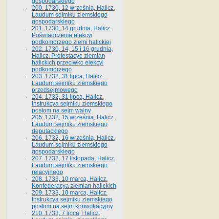
gospodarskiego
200. 1730, 12 września, Halicz.
Laudum sejmiku ziemskiego
gospodarskiego
201. 1730, 14 grudnia, Halicz.
Poświadczenie elekcyi
podkomorzego ziemi halickiej
202. 1730, 14, 15 i 16 grudnia,
Halicz. Protestacye ziemian
halickich przeciwko elekcyi
podkomorzego
203. 1732, 31 lipca, Halicz.
Laudum sejmiku ziemskiego
przedsejmowego
204. 1732, 31 lipca, Halicz.
Instrukcya sejmiku ziemskiego
posłom na sejm walny
205. 1732, 15 września, Halicz.
Laudum sejmiku ziemskiego
deputackiego
206. 1732, 16 września, Halicz.
Laudum sejmiku ziemskiego
gospodarskiego
207. 1732, 17 listopada, Halicz.
Laudum sejmiku ziemskiego
relacyjnego
208. 1733, 10 marca, Halicz.
Konfederacya ziemian halickich­
209. 1733, 10 marca, Halicz.
Instrukcya sejmiku ziemskiego
posłom na sejm konwokacyjny
210. 1733, 7 lipca, Halicz.