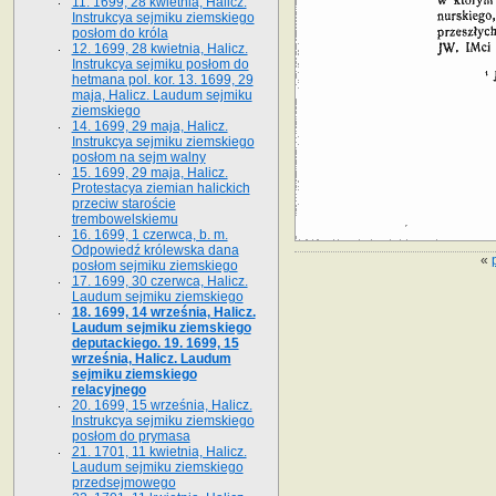
11. 1699, 28 kwietnia, Halicz.
Instrukcya sejmiku ziemskiego
posłom do króla
12. 1699, 28 kwietnia, Halicz.
Instrukcya sejmiku posłom do
hetmana pol. kor. 13. 1699, 29
maja, Halicz. Laudum sejmiku
ziemskiego
14. 1699, 29 maja, Halicz.
Instrukcya sejmiku ziemskiego
posłom na sejm walny
15. 1699, 29 maja, Halicz.
Protestacya ziemian halickich
przeciw staroście
trembowelskiemu
16. 1699, 1 czerwca, b. m.
Odpowiedź królewska dana
«
posłom sejmiku ziemskiego
17. 1699, 30 czerwca, Halicz.
Laudum sejmiku ziemskiego
18. 1699, 14 września, Halicz.
Laudum sejmiku ziemskiego
deputackiego. 19. 1699, 15
września, Halicz. Laudum
sejmiku ziemskiego
relacyjnego
20. 1699, 15 września, Halicz.
Instrukcya sejmiku ziemskiego
posłom do prymasa
21. 1701, 11 kwietnia, Halicz.
Laudum sejmiku ziemskiego
przedsejmowego