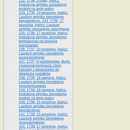
232. 1736, 5 maja, Halicz.
Instrukcya sejmiku ziemskiego
posłom na sejm walny
233. 1736, 10 września, Halicz.
Laudum sejmiku ziemskiego
deputackiego. 234. 1736, 17
września, Halicz. Laudum
sejmiku ziemskiego relacyjnego
235. 1736, 17 września, Halicz.
Instrukcya sejmiku ziemskiego
komisarzowi na komisyę
warszawską
236. 1737, 10 września, Halicz.
Laudum sejmiku ziemskiego
gospodarskiego
237. 1737, 6 października, Borki.
Uniwersał komisarza ziemi
halickiej z wezwaniem do
składania podatków
238. 1738, 18 sierpnia, Halicz.
Laudum sejmiku ziemskiego
przedsejmowego
239. 1738, 18 sierpnia, Halicz.
Instrukcya sejmiku ziemskiego
posłom na sejm walny
240. 1738, 15 września, Halicz.
Laudum sejmiku ziemskiego
deputackiego
241. 1739, 15 września, Halicz.
Laudum sejmiku ziemskiego
gospodarskiego
242. 1739, 17 września, Halicz.