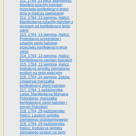
311. 1764, 23 lipca, Maryampol.
Manifest szlachty halickiej
przeciwko konfederacyi tegoż
dnia w Haliczu zawiązanej
312. 1764, 13 sierpnia, Halicz.
Manifestacya szlachty halickiej z
recesem od konfederacyi tejże
ziemi
313. 1764, 13 sierpnia, Halicz.
Protestacya urzędników i
szlachty ziemi halickiej
przeciwko konfederacyi tejże
ziemi
314. 1764, 13 sierpnia, Halicz.
Konfederacya ziemian halickich
315. 1764, 13 sierpnia, Halicz.
Instrukcya sejmiku ziemskiego
posłom na sejm elekcyjny
316. 1764, 24 sierpnia, Żuków.
Uniwersał marszałka
konfederacyi ziemi halickiej
317. 1764, 1 października,
Lwów. Manifestacya Maryana
Potockiego, marszałka
konfederacyi ziemi halickiej i
innych Potockich
318. 1764, 29 października,
Halicz. Laudum sejmiku
ziemskiego przedsejmowego
319. 1764, 29 października,
Halicz. Instrukcya sejmiku
ziemskiego posłom na sejm