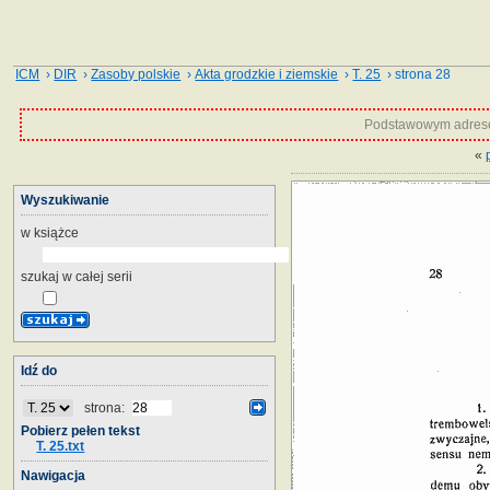
ICM
›
DIR
›
Zasoby polskie
›
Akta grodzkie i ziemskie
›
T. 25
› strona 28
Podstawowym adrese
«
Wyszukiwanie
w książce
szukaj w całej serii
Idź do
strona:
Pobierz pełen tekst
T. 25.txt
Nawigacja