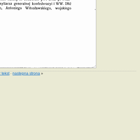
 tekst
·
następna strona
»