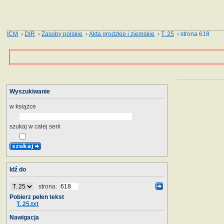
ICM
›
DIR
›
Zasoby polskie
›
Akta grodzkie i ziemskie
›
T. 25
› strona 618
Wyszukiwanie
w książce
szukaj w całej serii
Idź do
strona:
Pobierz pełen tekst
T. 25.txt
Nawigacja