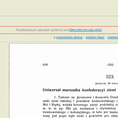
Podstawowym adresem systemu jest
https://dir.icm.edu.pl/pl/
.
«
poprzednia strona
·
pobierz skan
·
pobierz