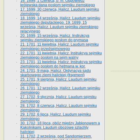
16. 1699, 1 czerwca, b. m. Odpowiedź
królewska dana posłom sejmiku ziemskiego
17. 1699, 30 czerwca, Halicz. Laudum sejmiku
ziemskiego
18. 1699, 14 września, Halicz. Laudum sejmiku
ziemskiego deputackiego. 19. 1699, 15
września, Halicz. Laudum sejmiku ziemskiego
relacyjnego
20. 1699, 15 września, Halicz. Instrukcya
sejmiku ziemskiego posłom do prymasa
21. 1701, 11 kwietnia, Halicz. Laudum sejmiku
ziemskiego przedsejmowego
22. 1701, 11 kwietnia, Halicz. Instrukcya sejmiku
ziemskiego posłom na sejm walny
23. 1701, 11 kwietnia, Halicz. Instrukcya sejmiku
ziemskiego posłom do hetmana w. kor.
24. 1701, 9 maja, Halicz. Ordynacya sądu
skarbowego ziemi halickiej (fragment)
25. 1701, 9 sierpnia, Halicz. Laudum sejmiku
ziemskiego
26. 1701, 12 września, Halicz. Laudum sejmiku
ziemskiego
27. 1702, 9 stycznia, Halicz. Laudum sejmiku
ziemskiego
28. 1702, 8 czerwca, Halicz. Laudum sejmiku
ziemskiego
29. 1702, 6 lipca, Halicz. Laudum sejmiku
ziemskiego
30. 1702, 18 lipca, obóz między Jabłonowem a
Kąkolnikami. Laudum obozowe szlachty
halickiej
31. 1702, 2 września, pod Sandomierzem.