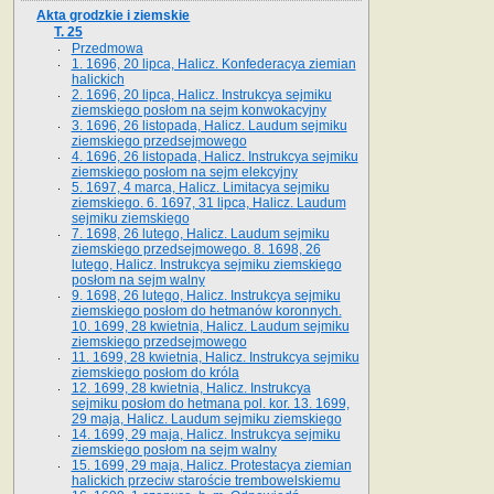
Akta grodzkie i ziemskie
T. 25
Przedmowa
1. 1696, 20 lipca, Halicz. Konfederacya ziemian
halickich
2. 1696, 20 lipca, Halicz. Instrukcya sejmiku
ziemskiego posłom na sejm konwokacyjny
3. 1696, 26 listopada, Halicz. Laudum sejmiku
ziemskiego przedsejmowego
4. 1696, 26 listopada, Halicz. Instrukcya sejmiku
ziemskiego posłom na sejm elekcyjny
5. 1697, 4 marca, Halicz. Limitacya sejmiku
ziemskiego. 6. 1697, 31 lipca, Halicz. Laudum
sejmiku ziemskiego
7. 1698, 26 lutego, Halicz. Laudum sejmiku
ziemskiego przedsejmowego. 8. 1698, 26
lutego, Halicz. Instrukcya sejmiku ziemskiego
posłom na sejm walny
9. 1698, 26 lutego, Halicz. Instrukcya sejmiku
ziemskiego posłom do hetmanów koronnych.
10. 1699, 28 kwietnia, Halicz. Laudum sejmiku
ziemskiego przedsejmowego
11. 1699, 28 kwietnia, Halicz. Instrukcya sejmiku
ziemskiego posłom do króla
12. 1699, 28 kwietnia, Halicz. Instrukcya
sejmiku posłom do hetmana pol. kor. 13. 1699,
29 maja, Halicz. Laudum sejmiku ziemskiego
14. 1699, 29 maja, Halicz. Instrukcya sejmiku
ziemskiego posłom na sejm walny
15. 1699, 29 maja, Halicz. Protestacya ziemian
halickich przeciw staroście trembowelskiemu