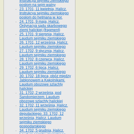
Instrukcya sejmiku ziemskiego
posłom na sejm walny
23. 1701, 11 kwietnia, Halicz.
Instrukcya sejmiku ziemskiego
posłom do hetmana w. kor.
24. 1701, 9 maja, Halicz.
Ordynacya sądu skarbowego
ziemi halickiej (fragment)
25. 1701, 9 sierpnia, Halicz.
Laudum sejmiku ziemskiego
26. 1701, 12 września, Halicz.
Laudum sejmiku ziemskiego
27. 1702, 9 stycznia, Halicz.
Laudum sejmiku ziemskiego
28. 1702, 8 czerwca, Halicz.
Laudum sejmiku ziemskiego
29. 1702, 6 lipca, Halicz.
Laudum sejmiku ziemskiego
30. 1702, 18 lipca, obóz między
Jabłonowem a Kąkolnikami.
Laudum obozowe szlachty
halickiej
31. 1702, 2 września, pod
Sandomierzem. Laudum
obozowe szlachty halickiej
32. 1702, 11 września, Halicz.
Laudum sejmiku ziemskiego
deputackiego. 33. 1702, 12
września, Halicz. Laudum
sejmiku ziemskiego
gospodarskiego
34. 1702, 5 grudnia, Halicz.