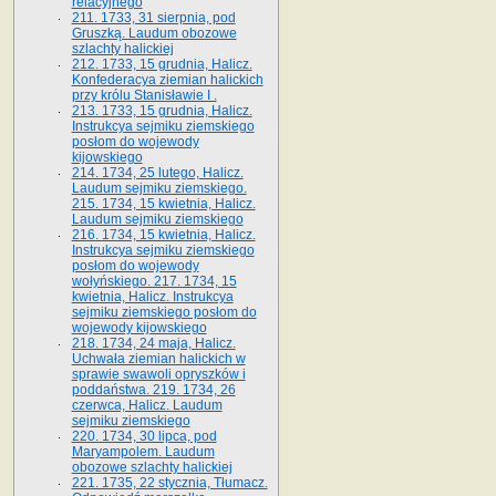
relacyjnego
211. 1733, 31 sierpnia, pod
Gruszką. Laudum obozowe
szlachty halickiej
212. 1733, 15 grudnia, Halicz.
Konfederacya ziemian halickich
przy królu Stanisławie I .
213. 1733, 15 grudnia, Halicz.
Instrukcya sejmiku ziemskiego
posłom do wojewody
kijowskiego
214. 1734, 25 lutego, Halicz.
Laudum sejmiku ziemskiego.
215. 1734, 15 kwietnia, Halicz.
Laudum sejmiku ziemskiego
216. 1734, 15 kwietnia, Halicz.
Instrukcya sejmiku ziemskiego
posłom do wojewody
wołyńskiego. 217. 1734, 15
kwietnia, Halicz. Instrukcya
sejmiku ziemskiego posłom do
wojewody kijowskiego
218. 1734, 24 maja, Halicz.
Uchwała ziemian halickich w
sprawie swawoli opryszków i
poddaństwa. 219. 1734, 26
czerwca, Halicz. Laudum
sejmiku ziemskiego
220. 1734, 30 lipca, pod
Maryampolem. Laudum
obozowe szlachty halickiej
221. 1735, 22 stycznia, Tłumacz.