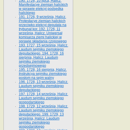
190. 1726, 10 lipca, Halicz.
Manifestacye ziemian halickich
w sprawie elekcyi podsędka
halickiego
191. 1726, 9 września, Halicz.
Protestacye ziemian halickich
przeciwko elekcyi deputata na
trybunał kor. 192. 1726, 11
września, Halicz. Uniwersał
komisarza ziemi halickiej w
sprawie składania czopowego
193. 1727, 15 września, Halicz.
Laudum sejmiku ziemskiego
deputackiego. 194. 1728, 16
sierpnia, Halicz. Laudum
sejmiku ziemskiego
przedsejmowego
195. 1728, 16 sierpnia, Halicz.
Instrukcya sejmiku ziemskiego
posłom na sejm walny
196. 1728, 13 września, Halicz.
Laudum sejmiku ziemskiego
deputackiego
197. 1728, 14 września, Halicz.
Laudum sejmiku ziemskiego
gospodarskiego
198. 1729, 12 września, Halicz.
Laudum sejmiku ziemskiego
deputackiego. 199. 1729, 13
września, Halicz. Laudum
sejmiku ziemskiego
gospodarskiego