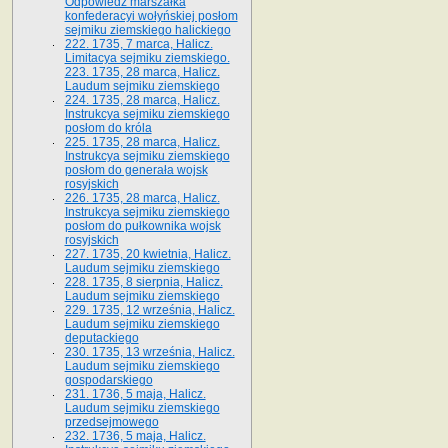
Odpowiedź marszałka
konfederacyi wołyńskiej posłom
sejmiku ziemskiego halickiego
222. 1735, 7 marca, Halicz.
Limitacya sejmiku ziemskiego.
223. 1735, 28 marca, Halicz.
Laudum sejmiku ziemskiego
224. 1735, 28 marca, Halicz.
Instrukcya sejmiku ziemskiego
posłom do króla
225. 1735, 28 marca, Halicz.
Instrukcya sejmiku ziemskiego
posłom do generała wojsk
rosyjskich
226. 1735, 28 marca, Halicz.
Instrukcya sejmiku ziemskiego
posłom do pułkownika wojsk
rosyjskich
227. 1735, 20 kwietnia, Halicz.
Laudum sejmiku ziemskiego
228. 1735, 8 sierpnia, Halicz.
Laudum sejmiku ziemskiego
229. 1735, 12 września, Halicz.
Laudum sejmiku ziemskiego
deputackiego
230. 1735, 13 września, Halicz.
Laudum sejmiku ziemskiego
gospodarskiego
231. 1736, 5 maja, Halicz.
Laudum sejmiku ziemskiego
przedsejmowego
232. 1736, 5 maja, Halicz.