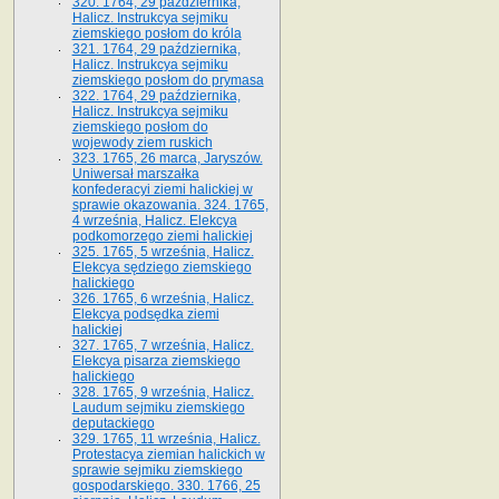
320. 1764, 29 października,
Halicz. Instrukcya sejmiku
ziemskiego posłom do króla
321. 1764, 29 października,
Halicz. Instrukcya sejmiku
ziemskiego posłom do prymasa
322. 1764, 29 października,
Halicz. Instrukcya sejmiku
ziemskiego posłom do
wojewody ziem ruskich
323. 1765, 26 marca, Jaryszów.
Uniwersał marszałka
konfederacyi ziemi halickiej w
sprawie okazowania. 324. 1765,
4 września, Halicz. Elekcya
podkomorzego ziemi halickiej
325. 1765, 5 września, Halicz.
Elekcya sędziego ziemskiego
halickiego
326. 1765, 6 września, Halicz.
Elekcya podsędka ziemi
halickiej
327. 1765, 7 września, Halicz.
Elekcya pisarza ziemskiego
halickiego
328. 1765, 9 września, Halicz.
Laudum sejmiku ziemskiego
deputackiego
329. 1765, 11 września, Halicz.
Protestacya ziemian halickich w
sprawie sejmiku ziemskiego
gospodarskiego. 330. 1766, 25