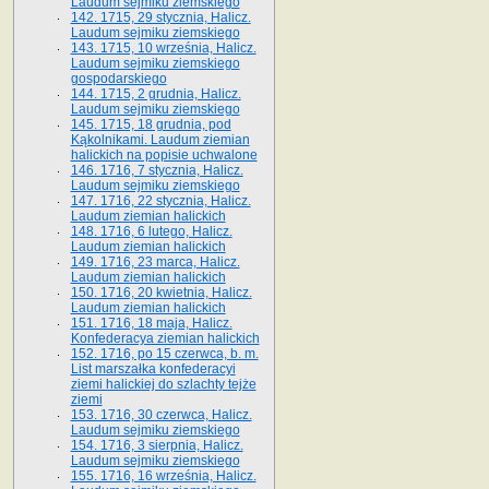
Laudum sejmiku ziemskiego
142. 1715, 29 stycznia, Halicz.
Laudum sejmiku ziemskiego
143. 1715, 10 września, Halicz.
Laudum sejmiku ziemskiego
gospodarskiego
144. 1715, 2 grudnia, Halicz.
Laudum sejmiku ziemskiego
145. 1715, 18 grudnia, pod
Kąkolnikami. Laudum ziemian
halickich na popisie uchwalone
146. 1716, 7 stycznia, Halicz.
Laudum sejmiku ziemskiego
147. 1716, 22 stycznia, Halicz.
Laudum ziemian halickich
148. 1716, 6 lutego, Halicz.
Laudum ziemian halickich
149. 1716, 23 marca, Halicz.
Laudum ziemian halickich
150. 1716, 20 kwietnia, Halicz.
Laudum ziemian halickich
151. 1716, 18 maja, Halicz.
Konfederacya ziemian halickich
152. 1716, po 15 czerwca, b. m.
List marszałka konfederacyi
ziemi halickiej do szlachty tejże
ziemi
153. 1716, 30 czerwca, Halicz.
Laudum sejmiku ziemskiego
154. 1716, 3 sierpnia, Halicz.
Laudum sejmiku ziemskiego
155. 1716, 16 września, Halicz.