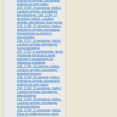
Instrukcya sejmiku ziemskiego
posłom na sejm walny
233. 1736, 10 września, Halicz.
Laudum sejmiku ziemskiego
deputackiego. 234. 1736, 17
września, Halicz. Laudum
sejmiku ziemskiego relacyjnego
235. 1736, 17 września, Halicz.
Instrukcya sejmiku ziemskiego
komisarzowi na komisyę
warszawską
236. 1737, 10 września, Halicz.
Laudum sejmiku ziemskiego
gospodarskiego
237. 1737, 6 października, Borki.
Uniwersał komisarza ziemi
halickiej z wezwaniem do
składania podatków
238. 1738, 18 sierpnia, Halicz.
Laudum sejmiku ziemskiego
przedsejmowego
239. 1738, 18 sierpnia, Halicz.
Instrukcya sejmiku ziemskiego
posłom na sejm walny
240. 1738, 15 września, Halicz.
Laudum sejmiku ziemskiego
deputackiego
241. 1739, 15 września, Halicz.
Laudum sejmiku ziemskiego
gospodarskiego
242. 1739, 17 września, Halicz.
Elekcya podkomorzego ziemi