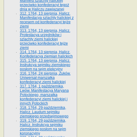
Manifest szlachty halickiej
przeciwko konfederacyi tegoż
dnia w Haliczu zawiązanej
312. 1764, 13 sierpnia, Halicz.
Manifestacya szlachty halickiej z
recesem od konfederacyi tejże
ziemi
313. 1764, 13 sierpnia, Halicz.
Protestacya urzędników i
szlachty ziemi halickiej
przeciwko konfederacyi tejże
ziemi
314. 1764, 13 sierpnia, Halicz.
Konfederacya ziemian halickich
315. 1764, 13 sierpnia, Halicz.
Instrukcya sejmiku ziemskiego
posłom na sejm elekcyjny
316. 1764, 24 sierpnia, Żuków.
Uniwersał marszałka
konfederacyi ziemi halickiej
317. 1764, 1 października,
Lwów. Manifestacya Maryana
Potockiego, marszałka
konfederacyi ziemi halickiej i
innych Potockich
318. 1764, 29 października,
Halicz. Laudum sejmiku
ziemskiego przedsejmowego
319. 1764, 29 października,
Halicz. Instrukcya sejmiku
ziemskiego posłom na sejm
koronacyjny