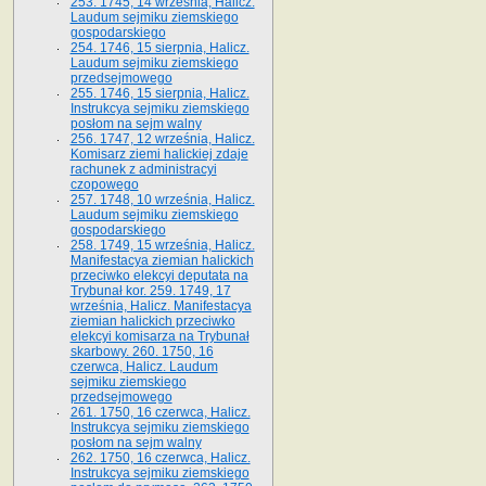
253. 1745, 14 września, Halicz.
Laudum sejmiku ziemskiego
gospodarskiego
254. 1746, 15 sierpnia, Halicz.
Laudum sejmiku ziemskiego
przedsejmowego
255. 1746, 15 sierpnia, Halicz.
Instrukcya sejmiku ziemskiego
posłom na sejm walny
256. 1747, 12 września, Halicz.
Komisarz ziemi halickiej zdaje
rachunek z administracyi
czopowego
257. 1748, 10 września, Halicz.
Laudum sejmiku ziemskiego
gospodarskiego
258. 1749, 15 września, Halicz.
Manifestacya ziemian halickich
przeciwko elekcyi deputata na
Trybunał kor. 259. 1749, 17
września, Halicz. Manifestacya
ziemian halickich przeciwko
elekcyi komisarza na Trybunał
skarbowy. 260. 1750, 16
czerwca, Halicz. Laudum
sejmiku ziemskiego
przedsejmowego
261. 1750, 16 czerwca, Halicz.
Instrukcya sejmiku ziemskiego
posłom na sejm walny
262. 1750, 16 czerwca, Halicz.
Instrukcya sejmiku ziemskiego