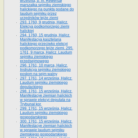
września, b. m. Rewersał
marszałka sejmiku ziemskiego
halickiego na punkta podane do
laudum sejmiku przez
urzędników tejże ziemi
293. 1760, 9 grudnia, Halicz.
Elekcya podkomorzego ziemi
halickiej
294. 1760, 15 grudnia, Halicz.
Manifestacya kasztelana
halickiego przeciwko elekcyi
podkomorzego tejże ziemi. 295.
1761, 9 marca, Halicz. Laudum
sejmiku ziemskiego
przedsejmowego
296. 1761, 10 marca, Halicz.
Instrukcya sejmiku ziemskiego
posłom na sejm walny
297. 1761, 14 września, Halicz.
Laudum sejmiku ziemskiego
deputackiego
298. 1761, 15 września, Halicz.
Manifestacye ziemian halickich
w sprawie elekcyi deputata na
Trybunał kor.
299. 1761, 15 września, Halicz.
Laudum sejmiku ziemskiego
gospodarskiego
300. 1761, 15 września, Halicz.
Manifestacye ziemian halickich
w sprawie laudum sejmiku
ziemskiego gospodarskiego