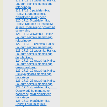
118. 1712, 13 września, Halicz.
Laudum sejmiku ziemskiego
relacyjnego
119. 1712, 5 października,
Halicz. Laudum sejmiku
ziemskiego relacyjnego
120. 1712, 5 października,
Halicz. Dodatek do instrukcyi
sejmiku ziemskiego posłom na
sejm walny
121. 1713, 3 kwietnia, Halicz.
Laudum sejmiku ziemskiego
relacyjnego
122. 1713, 19 czerwca, Halicz.
Laudum sejmiku ziemskiego
123. 1713, 11 września, Halicz.
Laudum sejmiku ziemskiego
deputackiego
124. 1713, 12 września, Halicz.
Laudum sejmiku ziemskiego
gospodarskiego
125. 1713, 12 września, Halicz.
Elekcya pisarza ziemskiego
halickiego
126. 1713, 25 września, Halicz.
Laudum sejmiku ziemskiego
127. 1713, 4 października, b. m.
Odpowiedź hetmana w. kor.
posłom sejmiku ziemskiego
halickiego
128. 1713, 9 października,
Halicz. Laudum sejmiku