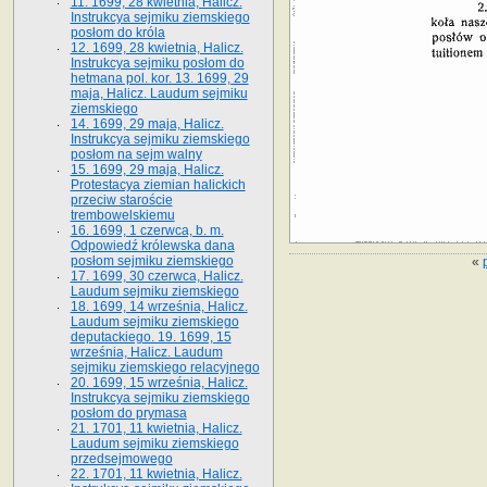
11. 1699, 28 kwietnia, Halicz.
Instrukcya sejmiku ziemskiego
posłom do króla
12. 1699, 28 kwietnia, Halicz.
Instrukcya sejmiku posłom do
hetmana pol. kor. 13. 1699, 29
maja, Halicz. Laudum sejmiku
ziemskiego
14. 1699, 29 maja, Halicz.
Instrukcya sejmiku ziemskiego
posłom na sejm walny
15. 1699, 29 maja, Halicz.
Protestacya ziemian halickich
przeciw staroście
trembowelskiemu
16. 1699, 1 czerwca, b. m.
Odpowiedź królewska dana
posłom sejmiku ziemskiego
«
17. 1699, 30 czerwca, Halicz.
Laudum sejmiku ziemskiego
18. 1699, 14 września, Halicz.
Laudum sejmiku ziemskiego
deputackiego. 19. 1699, 15
września, Halicz. Laudum
sejmiku ziemskiego relacyjnego
20. 1699, 15 września, Halicz.
Instrukcya sejmiku ziemskiego
posłom do prymasa
21. 1701, 11 kwietnia, Halicz.
Laudum sejmiku ziemskiego
przedsejmowego
22. 1701, 11 kwietnia, Halicz.