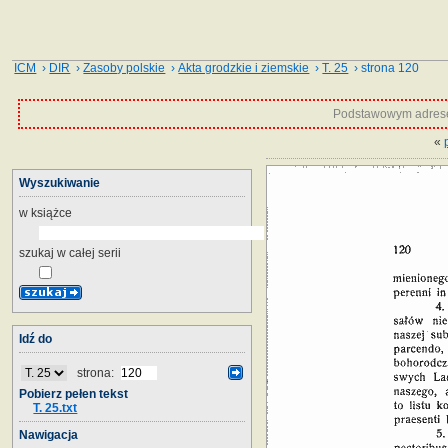
ICM
›
DIR
›
Zasoby polskie
›
Akta grodzkie i ziemskie
›
T. 25
› strona 120
Podstawowym adrese
«
Wyszukiwanie
w książce
szukaj w całej serii
Idź do
strona:
Pobierz pełen tekst
T. 25.txt
Nawigacja