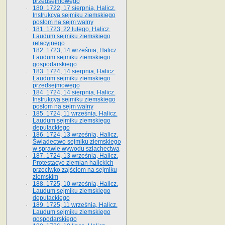
przedsejmowego
180. 1722, 17 sierpnia, Halicz.
Instrukcya sejmiku ziemskiego
posłom na sejm walny
181. 1723, 22 lutego, Halicz.
Laudum sejmiku ziemskiego
relacyjnego
182. 1723, 14 września, Halicz.
Laudum sejmiku ziemskiego
gospodarskiego
183. 1724, 14 sierpnia, Halicz.
Laudum sejmiku ziemskiego
przedsejmowego
184. 1724, 14 sierpnia, Halicz.
Instrukcya sejmiku ziemskiego
posłom na sejm walny
185. 1724, 11 września, Halicz.
Laudum sejmiku ziemskiego
deputackiego
186. 1724, 13 września, Halicz.
Świadectwo sejmiku ziemskiego
w sprawie wywodu szlachectwa
187. 1724, 13 września, Halicz.
Protestacye ziemian halickich
przeciwko zajściom na sejmiku
ziemskim
188. 1725, 10 września, Halicz.
Laudum sejmiku ziemskiego
deputackiego
189. 1725, 11 września, Halicz.
Laudum sejmiku ziemskiego
gospodarskiego