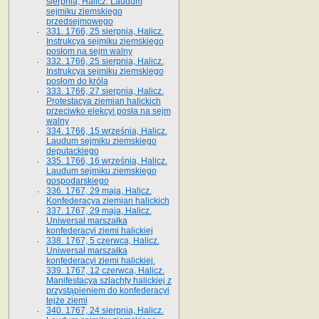
sierpnia, Halicz. Laudum
sejmiku ziemskiego
przedsejmowego
331. 1766, 25 sierpnia, Halicz.
Instrukcya sejmiku ziemskiego
posłom na sejm walny
332. 1766, 25 sierpnia, Halicz.
Instrukcya sejmiku ziemskiego
posłom do króla
333. 1766, 27 sierpnia, Halicz.
Protestacya ziemian halickich
przeciwko elekcyi posła na sejm
walny
334. 1766, 15 września, Halicz.
Laudum sejmiku ziemskiego
deputackiego
335. 1766, 16 września, Halicz.
Laudum sejmiku ziemskiego
gospodarskiego
336. 1767, 29 maja, Halicz.
Konfederacya ziemian halickich
337. 1767, 29 maja, Halicz.
Uniwersał marszałka
konfederacyi ziemi halickiej
338. 1767, 5 czerwca, Halicz.
Uniwersał marszałka
konfederacyi ziemi halickiej.
339. 1767, 12 czerwca, Halicz.
Manifestacya szlachty halickiej z
przystąpieniem do konfederacyi
tejże ziemi
340. 1767, 24 sierpnia, Halicz.