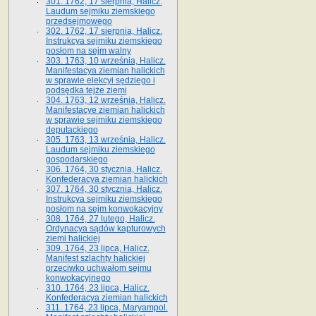
301. 1762, 17 sierpnia, Halicz.
Laudum sejmiku ziemskiego
przedsejmowego
302. 1762, 17 sierpnia, Halicz.
Instrukcya sejmiku ziemskiego
posłom na sejm walny
303. 1763, 10 września, Halicz.
Manifestacya ziemian halickich
w sprawie elekcyi sędziego i
podsędka tejże ziemi
304. 1763, 12 września, Halicz.
Manifestacye ziemian halickich
w sprawie sejmiku ziemskiego
deputackiego
305. 1763, 13 września, Halicz.
Laudum sejmiku ziemskiego
gospodarskiego
306. 1764, 30 stycznia, Halicz.
Konfederacya ziemian halickich
307. 1764, 30 stycznia, Halicz.
Instrukcya sejmiku ziemskiego
posłom na sejm konwokacyjny
308. 1764, 27 lutego, Halicz.
Ordynacya sądów kapturowych
ziemi halickiej
309. 1764, 23 lipca, Halicz.
Manifest szlachty halickiej
przeciwko uchwałom sejmu
konwokacyjnego
310. 1764, 23 lipca, Halicz.
Konfederacya ziemian halickich
311. 1764, 23 lipca, Maryampol.