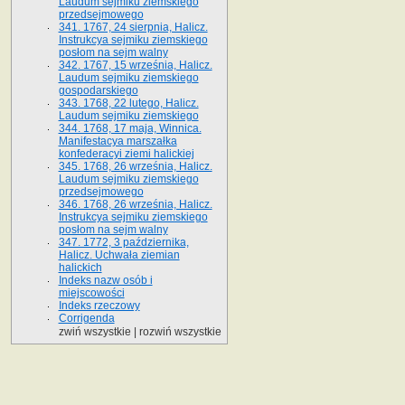
Laudum sejmiku ziemskiego
przedsejmowego
341. 1767, 24 sierpnia, Halicz.
Instrukcya sejmiku ziemskiego
posłom na sejm walny
342. 1767, 15 września, Halicz.
Laudum sejmiku ziemskiego
gospodarskiego
343. 1768, 22 lutego, Halicz.
Laudum sejmiku ziemskiego
344. 1768, 17 maja, Winnica.
Manifestacya marszałka
konfederacyi ziemi halickiej
345. 1768, 26 września, Halicz.
Laudum sejmiku ziemskiego
przedsejmowego
346. 1768, 26 września, Halicz.
Instrukcya sejmiku ziemskiego
posłom na sejm walny
347. 1772, 3 października,
Halicz. Uchwała ziemian
halickich
Indeks nazw osób i
miejscowości
Indeks rzeczowy
Corrigenda
zwiń wszystkie
|
rozwiń wszystkie