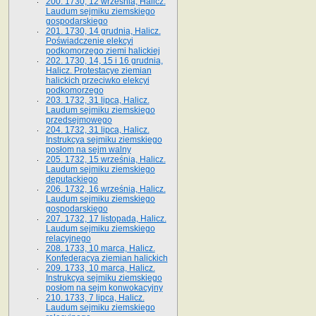
200. 1730, 12 września, Halicz.
Laudum sejmiku ziemskiego
gospodarskiego
201. 1730, 14 grudnia, Halicz.
Poświadczenie elekcyi
podkomorzego ziemi halickiej
202. 1730, 14, 15 i 16 grudnia,
Halicz. Protestacye ziemian
halickich przeciwko elekcyi
podkomorzego
203. 1732, 31 lipca, Halicz.
Laudum sejmiku ziemskiego
przedsejmowego
204. 1732, 31 lipca, Halicz.
Instrukcya sejmiku ziemskiego
posłom na sejm walny
205. 1732, 15 września, Halicz.
Laudum sejmiku ziemskiego
deputackiego
206. 1732, 16 września, Halicz.
Laudum sejmiku ziemskiego
gospodarskiego
207. 1732, 17 listopada, Halicz.
Laudum sejmiku ziemskiego
relacyjnego
208. 1733, 10 marca, Halicz.
Konfederacya ziemian halickich­
209. 1733, 10 marca, Halicz.
Instrukcya sejmiku ziemskiego
posłom na sejm konwokacyjny
210. 1733, 7 lipca, Halicz.
Laudum sejmiku ziemskiego