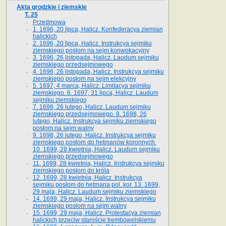
Akta grodzkie i ziemskie
T. 25
Przedmowa
1. 1696, 20 lipca, Halicz. Konfederacya ziemian
halickich
2. 1696, 20 lipca, Halicz. Instrukcya sejmiku
ziemskiego posłom na sejm konwokacyjny
3. 1696, 26 listopada, Halicz. Laudum sejmiku
ziemskiego przedsejmowego
4. 1696, 26 listopada, Halicz. Instrukcya sejmiku
ziemskiego posłom na sejm elekcyjny
5. 1697, 4 marca, Halicz. Limitacya sejmiku
ziemskiego. 6. 1697, 31 lipca, Halicz. Laudum
sejmiku ziemskiego
7. 1698, 26 lutego, Halicz. Laudum sejmiku
ziemskiego przedsejmowego. 8. 1698, 26
lutego, Halicz. Instrukcya sejmiku ziemskiego
posłom na sejm walny
9. 1698, 26 lutego, Halicz. Instrukcya sejmiku
ziemskiego posłom do hetmanów koronnych.
10. 1699, 28 kwietnia, Halicz. Laudum sejmiku
ziemskiego przedsejmowego
11. 1699, 28 kwietnia, Halicz. Instrukcya sejmiku
ziemskiego posłom do króla
12. 1699, 28 kwietnia, Halicz. Instrukcya
sejmiku posłom do hetmana pol. kor. 13. 1699,
29 maja, Halicz. Laudum sejmiku ziemskiego
14. 1699, 29 maja, Halicz. Instrukcya sejmiku
ziemskiego posłom na sejm walny
15. 1699, 29 maja, Halicz. Protestacya ziemian
halickich przeciw staroście trembowelskiemu