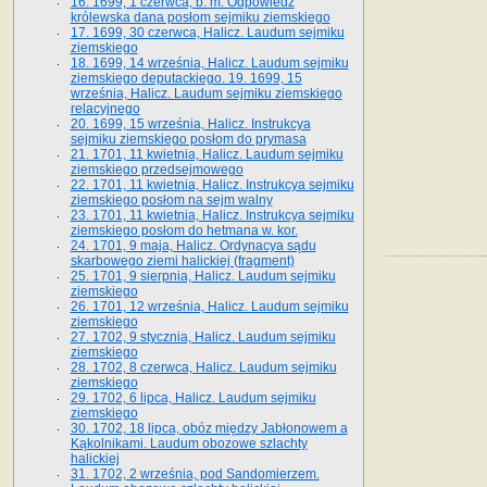
16. 1699, 1 czerwca, b. m. Odpowiedź
królewska dana posłom sejmiku ziemskiego
17. 1699, 30 czerwca, Halicz. Laudum sejmiku
ziemskiego
18. 1699, 14 września, Halicz. Laudum sejmiku
ziemskiego deputackiego. 19. 1699, 15
września, Halicz. Laudum sejmiku ziemskiego
relacyjnego
20. 1699, 15 września, Halicz. Instrukcya
sejmiku ziemskiego posłom do prymasa
21. 1701, 11 kwietnia, Halicz. Laudum sejmiku
ziemskiego przedsejmowego
22. 1701, 11 kwietnia, Halicz. Instrukcya sejmiku
ziemskiego posłom na sejm walny
23. 1701, 11 kwietnia, Halicz. Instrukcya sejmiku
ziemskiego posłom do hetmana w. kor.
24. 1701, 9 maja, Halicz. Ordynacya sądu
skarbowego ziemi halickiej (fragment)
25. 1701, 9 sierpnia, Halicz. Laudum sejmiku
ziemskiego
26. 1701, 12 września, Halicz. Laudum sejmiku
ziemskiego
27. 1702, 9 stycznia, Halicz. Laudum sejmiku
ziemskiego
28. 1702, 8 czerwca, Halicz. Laudum sejmiku
ziemskiego
29. 1702, 6 lipca, Halicz. Laudum sejmiku
ziemskiego
30. 1702, 18 lipca, obóz między Jabłonowem a
Kąkolnikami. Laudum obozowe szlachty
halickiej
31. 1702, 2 września, pod Sandomierzem.