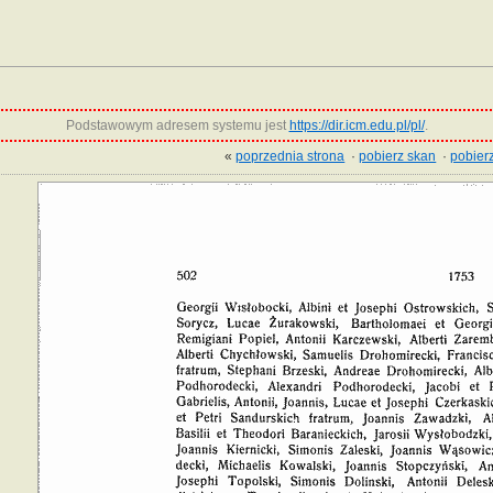
Podstawowym adresem systemu jest
https://dir.icm.edu.pl/pl/
.
«
poprzednia strona
·
pobierz skan
·
pobierz