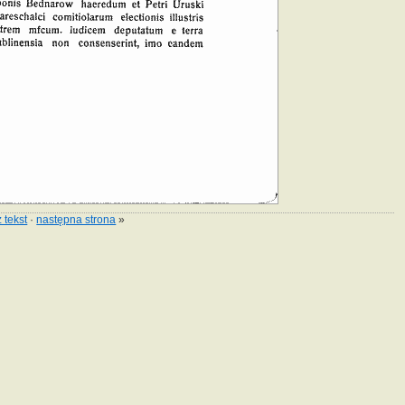
 tekst
·
następna strona
»