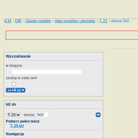
ICM
›
DIR
›
Zasoby polskie
›
Akta grodzkie i ziemskie
›
T. 25
› strona 502
Wyszukiwanie
w książce
szukaj w całej serii
Idź do
strona:
Pobierz pełen tekst
T. 25.txt
Nawigacja