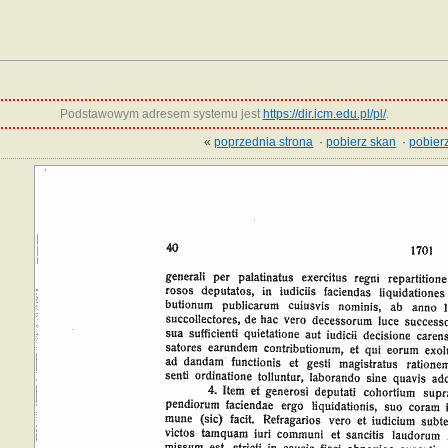
Podstawowym adresem systemu jest
https://dir.icm.edu.pl/pl/
.
«
poprzednia strona
·
pobierz skan
·
pobierz