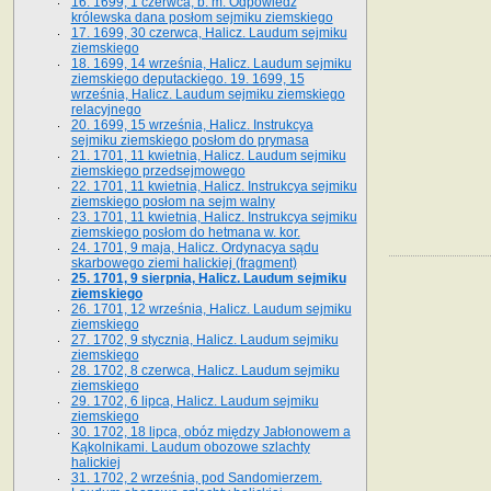
16. 1699, 1 czerwca, b. m. Odpowiedź
królewska dana posłom sejmiku ziemskiego
17. 1699, 30 czerwca, Halicz. Laudum sejmiku
ziemskiego
18. 1699, 14 września, Halicz. Laudum sejmiku
ziemskiego deputackiego. 19. 1699, 15
września, Halicz. Laudum sejmiku ziemskiego
relacyjnego
20. 1699, 15 września, Halicz. Instrukcya
sejmiku ziemskiego posłom do prymasa
21. 1701, 11 kwietnia, Halicz. Laudum sejmiku
ziemskiego przedsejmowego
22. 1701, 11 kwietnia, Halicz. Instrukcya sejmiku
ziemskiego posłom na sejm walny
23. 1701, 11 kwietnia, Halicz. Instrukcya sejmiku
ziemskiego posłom do hetmana w. kor.
24. 1701, 9 maja, Halicz. Ordynacya sądu
skarbowego ziemi halickiej (fragment)
25. 1701, 9 sierpnia, Halicz. Laudum sejmiku
ziemskiego
26. 1701, 12 września, Halicz. Laudum sejmiku
ziemskiego
27. 1702, 9 stycznia, Halicz. Laudum sejmiku
ziemskiego
28. 1702, 8 czerwca, Halicz. Laudum sejmiku
ziemskiego
29. 1702, 6 lipca, Halicz. Laudum sejmiku
ziemskiego
30. 1702, 18 lipca, obóz między Jabłonowem a
Kąkolnikami. Laudum obozowe szlachty
halickiej
31. 1702, 2 września, pod Sandomierzem.