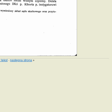
 tekst
·
następna strona
»