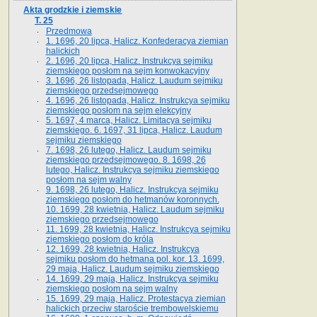
Akta grodzkie i ziemskie
T. 25
Przedmowa
1. 1696, 20 lipca, Halicz. Konfederacya ziemian
halickich
2. 1696, 20 lipca, Halicz. Instrukcya sejmiku
ziemskiego posłom na sejm konwokacyjny
3. 1696, 26 listopada, Halicz. Laudum sejmiku
ziemskiego przedsejmowego
4. 1696, 26 listopada, Halicz. Instrukcya sejmiku
ziemskiego posłom na sejm elekcyjny
5. 1697, 4 marca, Halicz. Limitacya sejmiku
ziemskiego. 6. 1697, 31 lipca, Halicz. Laudum
sejmiku ziemskiego
7. 1698, 26 lutego, Halicz. Laudum sejmiku
ziemskiego przedsejmowego. 8. 1698, 26
lutego, Halicz. Instrukcya sejmiku ziemskiego
posłom na sejm walny
9. 1698, 26 lutego, Halicz. Instrukcya sejmiku
ziemskiego posłom do hetmanów koronnych.
10. 1699, 28 kwietnia, Halicz. Laudum sejmiku
ziemskiego przedsejmowego
11. 1699, 28 kwietnia, Halicz. Instrukcya sejmiku
ziemskiego posłom do króla
12. 1699, 28 kwietnia, Halicz. Instrukcya
sejmiku posłom do hetmana pol. kor. 13. 1699,
29 maja, Halicz. Laudum sejmiku ziemskiego
14. 1699, 29 maja, Halicz. Instrukcya sejmiku
ziemskiego posłom na sejm walny
15. 1699, 29 maja, Halicz. Protestacya ziemian
halickich przeciw staroście trembowelskiemu