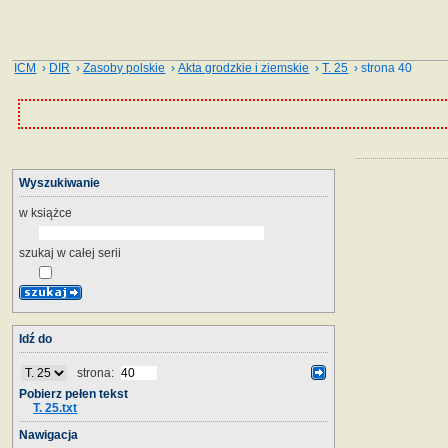
ICM
›
DIR
›
Zasoby polskie
›
Akta grodzkie i ziemskie
›
T. 25
› strona 40
Wyszukiwanie
w książce
szukaj w całej serii
Idź do
strona:
Pobierz pełen tekst
T. 25.txt
Nawigacja