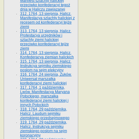
Manifest szlachty halickiej
przeciwko konfederacyi tegoż
dnia w Haliczu zawiązanej
312. 1764, 13 sierpnia, Halicz.
Manifestacya szlachty halickiej z
recesem od konfederacyi tejże
ziemi
313. 1764, 13 sierpnia, Halicz.
Protestacya urzędników i
szlachty ziemi halickiej
przeciwko konfederacyi tejże
ziemi
314. 1764, 13 sierpnia, Halicz.
Konfederacya ziemian halickich
315. 1764, 13 sierpnia, Halicz.
Instrukcya sejmiku ziemskiego
posłom na sejm elekcyjny
316. 1764, 24 sierpnia, Żuków.
Uniwersał marszałka
konfederacyi ziemi halickiej
317. 1764, 1 października,
Lwów. Manifestacya Maryana
Potockiego, marszałka
konfederacyi ziemi halickiej i
innych Potockich
318. 1764, 29 października,
Halicz. Laudum sejmiku
ziemskiego przedsejmowego
319. 1764, 29 października,
Halicz. Instrukcya sejmiku
ziemskiego posłom na sejm
koronacyjny