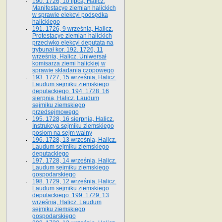
190. 1726, 10 lipca, Halicz.
Manifestacye ziemian halickich
w sprawie elekcyi podsędka
halickiego
191. 1726, 9 września, Halicz.
Protestacye ziemian halickich
przeciwko elekcyi deputata na
trybunał kor. 192. 1726, 11
września, Halicz. Uniwersał
komisarza ziemi halickiej w
sprawie składania czopowego
193. 1727, 15 września, Halicz.
Laudum sejmiku ziemskiego
deputackiego. 194. 1728, 16
sierpnia, Halicz. Laudum
sejmiku ziemskiego
przedsejmowego
195. 1728, 16 sierpnia, Halicz.
Instrukcya sejmiku ziemskiego
posłom na sejm walny
196. 1728, 13 września, Halicz.
Laudum sejmiku ziemskiego
deputackiego
197. 1728, 14 września, Halicz.
Laudum sejmiku ziemskiego
gospodarskiego
198. 1729, 12 września, Halicz.
Laudum sejmiku ziemskiego
deputackiego. 199. 1729, 13
września, Halicz. Laudum
sejmiku ziemskiego
gospodarskiego