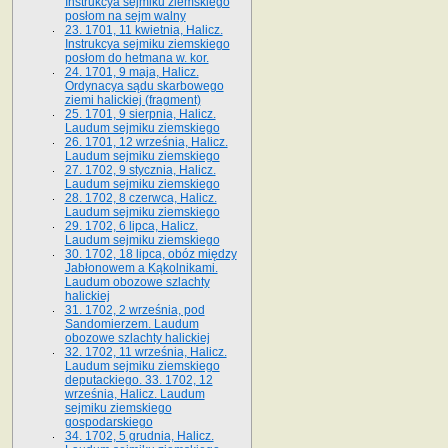
Instrukcya sejmiku ziemskiego
posłom na sejm walny
23. 1701, 11 kwietnia, Halicz.
Instrukcya sejmiku ziemskiego
posłom do hetmana w. kor.
24. 1701, 9 maja, Halicz.
Ordynacya sądu skarbowego
ziemi halickiej (fragment)
25. 1701, 9 sierpnia, Halicz.
Laudum sejmiku ziemskiego
26. 1701, 12 września, Halicz.
Laudum sejmiku ziemskiego
27. 1702, 9 stycznia, Halicz.
Laudum sejmiku ziemskiego
28. 1702, 8 czerwca, Halicz.
Laudum sejmiku ziemskiego
29. 1702, 6 lipca, Halicz.
Laudum sejmiku ziemskiego
30. 1702, 18 lipca, obóz między
Jabłonowem a Kąkolnikami.
Laudum obozowe szlachty
halickiej
31. 1702, 2 września, pod
Sandomierzem. Laudum
obozowe szlachty halickiej
32. 1702, 11 września, Halicz.
Laudum sejmiku ziemskiego
deputackiego. 33. 1702, 12
września, Halicz. Laudum
sejmiku ziemskiego
gospodarskiego
34. 1702, 5 grudnia, Halicz.