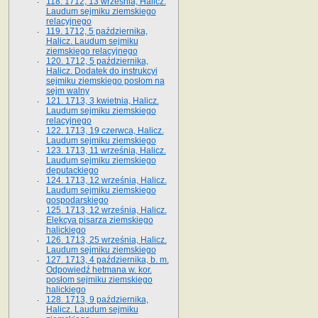
118. 1712, 13 września, Halicz.
Laudum sejmiku ziemskiego
relacyjnego
119. 1712, 5 października,
Halicz. Laudum sejmiku
ziemskiego relacyjnego
120. 1712, 5 października,
Halicz. Dodatek do instrukcyi
sejmiku ziemskiego posłom na
sejm walny
121. 1713, 3 kwietnia, Halicz.
Laudum sejmiku ziemskiego
relacyjnego
122. 1713, 19 czerwca, Halicz.
Laudum sejmiku ziemskiego
123. 1713, 11 września, Halicz.
Laudum sejmiku ziemskiego
deputackiego
124. 1713, 12 września, Halicz.
Laudum sejmiku ziemskiego
gospodarskiego
125. 1713, 12 września, Halicz.
Elekcya pisarza ziemskiego
halickiego
126. 1713, 25 września, Halicz.
Laudum sejmiku ziemskiego
127. 1713, 4 października, b. m.
Odpowiedź hetmana w. kor.
posłom sejmiku ziemskiego
halickiego
128. 1713, 9 października,
Halicz. Laudum sejmiku