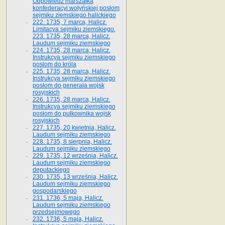
Odpowiedź marszałka
konfederacyi wołyńskiej posłom
sejmiku ziemskiego halickiego
222. 1735, 7 marca, Halicz.
Limitacya sejmiku ziemskiego.
223. 1735, 28 marca, Halicz.
Laudum sejmiku ziemskiego
224. 1735, 28 marca, Halicz.
Instrukcya sejmiku ziemskiego
posłom do króla
225. 1735, 28 marca, Halicz.
Instrukcya sejmiku ziemskiego
posłom do generała wojsk
rosyjskich
226. 1735, 28 marca, Halicz.
Instrukcya sejmiku ziemskiego
posłom do pułkownika wojsk
rosyjskich
227. 1735, 20 kwietnia, Halicz.
Laudum sejmiku ziemskiego
228. 1735, 8 sierpnia, Halicz.
Laudum sejmiku ziemskiego
229. 1735, 12 września, Halicz.
Laudum sejmiku ziemskiego
deputackiego
230. 1735, 13 września, Halicz.
Laudum sejmiku ziemskiego
gospodarskiego
231. 1736, 5 maja, Halicz.
Laudum sejmiku ziemskiego
przedsejmowego
232. 1736, 5 maja, Halicz.