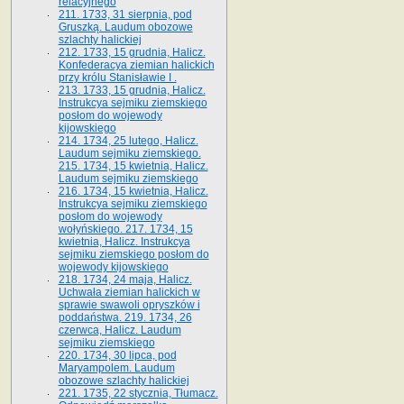
relacyjnego
211. 1733, 31 sierpnia, pod
Gruszką. Laudum obozowe
szlachty halickiej
212. 1733, 15 grudnia, Halicz.
Konfederacya ziemian halickich
przy królu Stanisławie I .
213. 1733, 15 grudnia, Halicz.
Instrukcya sejmiku ziemskiego
posłom do wojewody
kijowskiego
214. 1734, 25 lutego, Halicz.
Laudum sejmiku ziemskiego.
215. 1734, 15 kwietnia, Halicz.
Laudum sejmiku ziemskiego
216. 1734, 15 kwietnia, Halicz.
Instrukcya sejmiku ziemskiego
posłom do wojewody
wołyńskiego. 217. 1734, 15
kwietnia, Halicz. Instrukcya
sejmiku ziemskiego posłom do
wojewody kijowskiego
218. 1734, 24 maja, Halicz.
Uchwała ziemian halickich w
sprawie swawoli opryszków i
poddaństwa. 219. 1734, 26
czerwca, Halicz. Laudum
sejmiku ziemskiego
220. 1734, 30 lipca, pod
Maryampolem. Laudum
obozowe szlachty halickiej
221. 1735, 22 stycznia, Tłumacz.