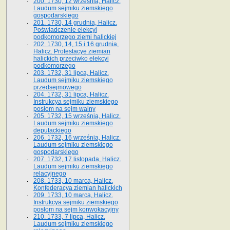
200. 1730, 12 września, Halicz.
Laudum sejmiku ziemskiego
gospodarskiego
201. 1730, 14 grudnia, Halicz.
Poświadczenie elekcyi
podkomorzego ziemi halickiej
202. 1730, 14, 15 i 16 grudnia,
Halicz. Protestacye ziemian
halickich przeciwko elekcyi
podkomorzego
203. 1732, 31 lipca, Halicz.
Laudum sejmiku ziemskiego
przedsejmowego
204. 1732, 31 lipca, Halicz.
Instrukcya sejmiku ziemskiego
posłom na sejm walny
205. 1732, 15 września, Halicz.
Laudum sejmiku ziemskiego
deputackiego
206. 1732, 16 września, Halicz.
Laudum sejmiku ziemskiego
gospodarskiego
207. 1732, 17 listopada, Halicz.
Laudum sejmiku ziemskiego
relacyjnego
208. 1733, 10 marca, Halicz.
Konfederacya ziemian halickich­
209. 1733, 10 marca, Halicz.
Instrukcya sejmiku ziemskiego
posłom na sejm konwokacyjny
210. 1733, 7 lipca, Halicz.
Laudum sejmiku ziemskiego