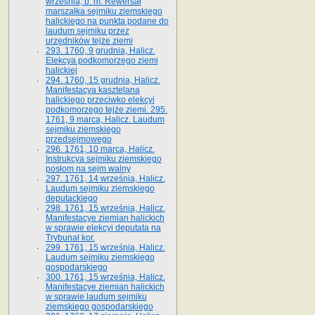
września, b. m. Rewersał
marszałka sejmiku ziemskiego
halickiego na punkta podane do
laudum sejmiku przez
urzędników tejże ziemi
293. 1760, 9 grudnia, Halicz.
Elekcya podkomorzego ziemi
halickiej
294. 1760, 15 grudnia, Halicz.
Manifestacya kasztelana
halickiego przeciwko elekcyi
podkomorzego tejże ziemi. 295.
1761, 9 marca, Halicz. Laudum
sejmiku ziemskiego
przedsejmowego
296. 1761, 10 marca, Halicz.
Instrukcya sejmiku ziemskiego
posłom na sejm walny
297. 1761, 14 września, Halicz.
Laudum sejmiku ziemskiego
deputackiego
298. 1761, 15 września, Halicz.
Manifestacye ziemian halickich
w sprawie elekcyi deputata na
Trybunał kor.
299. 1761, 15 września, Halicz.
Laudum sejmiku ziemskiego
gospodarskiego
300. 1761, 15 września, Halicz.
Manifestacye ziemian halickich
w sprawie laudum sejmiku
ziemskiego gospodarskiego