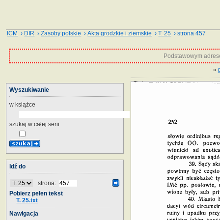
ICM
›
DIR
›
Zasoby polskie
›
Akta grodzkie i ziemskie
›
T. 25
› strona 457
Podstawowym adrese
«
Wyszukiwanie
w książce
szukaj w całej serii
Idź do
strona:
Pobierz pełen tekst
T. 25.txt
Nawigacja