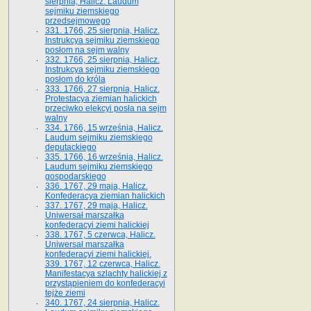
sierpnia, Halicz. Laudum
sejmiku ziemskiego
przedsejmowego
331. 1766, 25 sierpnia, Halicz.
Instrukcya sejmiku ziemskiego
posłom na sejm walny
332. 1766, 25 sierpnia, Halicz.
Instrukcya sejmiku ziemskiego
posłom do króla
333. 1766, 27 sierpnia, Halicz.
Protestacya ziemian halickich
przeciwko elekcyi posła na sejm
walny
334. 1766, 15 września, Halicz.
Laudum sejmiku ziemskiego
deputackiego
335. 1766, 16 września, Halicz.
Laudum sejmiku ziemskiego
gospodarskiego
336. 1767, 29 maja, Halicz.
Konfederacya ziemian halickich
337. 1767, 29 maja, Halicz.
Uniwersał marszałka
konfederacyi ziemi halickiej
338. 1767, 5 czerwca, Halicz.
Uniwersał marszałka
konfederacyi ziemi halickiej.
339. 1767, 12 czerwca, Halicz.
Manifestacya szlachty halickiej z
przystąpieniem do konfederacyi
tejże ziemi
340. 1767, 24 sierpnia, Halicz.