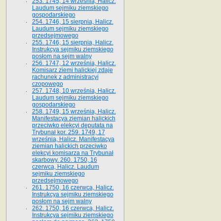
253. 1745, 14 września, Halicz.
Laudum sejmiku ziemskiego
gospodarskiego
254. 1746, 15 sierpnia, Halicz.
Laudum sejmiku ziemskiego
przedsejmowego
255. 1746, 15 sierpnia, Halicz.
Instrukcya sejmiku ziemskiego
posłom na sejm walny
256. 1747, 12 września, Halicz.
Komisarz ziemi halickiej zdaje
rachunek z administracyi
czopowego
257. 1748, 10 września, Halicz.
Laudum sejmiku ziemskiego
gospodarskiego
258. 1749, 15 września, Halicz.
Manifestacya ziemian halickich
przeciwko elekcyi deputata na
Trybunał kor. 259. 1749, 17
września, Halicz. Manifestacya
ziemian halickich przeciwko
elekcyi komisarza na Trybunał
skarbowy. 260. 1750, 16
czerwca, Halicz. Laudum
sejmiku ziemskiego
przedsejmowego
261. 1750, 16 czerwca, Halicz.
Instrukcya sejmiku ziemskiego
posłom na sejm walny
262. 1750, 16 czerwca, Halicz.
Instrukcya sejmiku ziemskiego