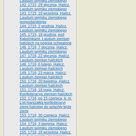
Laudum sejmiku ziemskiego
142. 1715, 29 stycznia, Halicz.
Laudum sejmiku ziemskiego
143. 1715, 10 września, Halicz.
Laudum sejmiku ziemskiego
gospodarskiego
144. 1715, 2 grudnia, Halicz.
Laudum sejmiku ziemskiego
145. 1715, 18 grudnia, pod
Kąkolnikami. Laudum ziemian
halickich na popisie uchwalone
146. 1716, 7 stycznia, Halicz.
Laudum sejmiku ziemskiego
147. 1716, 22 stycznia, Halicz.
Laudum ziemian halickich
148. 1716, 6 lutego, Halicz.
Laudum ziemian halickich
149. 1716, 23 marca, Halicz.
Laudum ziemian halickich
150. 1716, 20 kwietnia, Halicz.
Laudum ziemian halickich
151. 1716, 18 maja, Halicz.
Konfederacya ziemian halickich
152. 1716, po 15 czerwca, b. m.
List marszałka konfederacyi
ziemi halickiej do szlachty tejże
ziemi
153. 1716, 30 czerwca, Halicz.
Laudum sejmiku ziemskiego
154. 1716, 3 sierpnia, Halicz.
Laudum sejmiku ziemskiego
155. 1716, 16 września, Halicz.