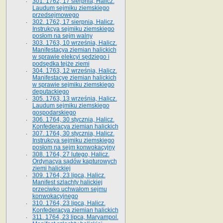
301. 1762, 17 sierpnia, Halicz.
Laudum sejmiku ziemskiego
przedsejmowego
302. 1762, 17 sierpnia, Halicz.
Instrukcya sejmiku ziemskiego
posłom na sejm walny
303. 1763, 10 września, Halicz.
Manifestacya ziemian halickich
w sprawie elekcyi sędziego i
podsędka tejże ziemi
304. 1763, 12 września, Halicz.
Manifestacye ziemian halickich
w sprawie sejmiku ziemskiego
deputackiego
305. 1763, 13 września, Halicz.
Laudum sejmiku ziemskiego
gospodarskiego
306. 1764, 30 stycznia, Halicz.
Konfederacya ziemian halickich
307. 1764, 30 stycznia, Halicz.
Instrukcya sejmiku ziemskiego
posłom na sejm konwokacyjny
308. 1764, 27 lutego, Halicz.
Ordynacya sądów kapturowych
ziemi halickiej
309. 1764, 23 lipca, Halicz.
Manifest szlachty halickiej
przeciwko uchwałom sejmu
konwokacyjnego
310. 1764, 23 lipca, Halicz.
Konfederacya ziemian halickich
311. 1764, 23 lipca, Maryampol.