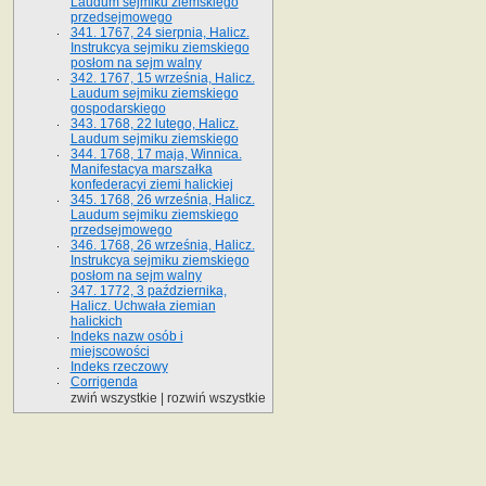
Laudum sejmiku ziemskiego
przedsejmowego
341. 1767, 24 sierpnia, Halicz.
Instrukcya sejmiku ziemskiego
posłom na sejm walny
342. 1767, 15 września, Halicz.
Laudum sejmiku ziemskiego
gospodarskiego
343. 1768, 22 lutego, Halicz.
Laudum sejmiku ziemskiego
344. 1768, 17 maja, Winnica.
Manifestacya marszałka
konfederacyi ziemi halickiej
345. 1768, 26 września, Halicz.
Laudum sejmiku ziemskiego
przedsejmowego
346. 1768, 26 września, Halicz.
Instrukcya sejmiku ziemskiego
posłom na sejm walny
347. 1772, 3 października,
Halicz. Uchwała ziemian
halickich
Indeks nazw osób i
miejscowości
Indeks rzeczowy
Corrigenda
zwiń wszystkie
|
rozwiń wszystkie