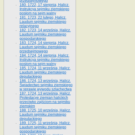
przedsejmowego
180. 1722, 17 sierpnia, Halicz.
Instrukcya sejmiku ziemskiego
posłom na sejm walny
181. 1723, 22 lutego, Halicz.
Laudum sejmiku ziemskiego
relacyjnego
182. 1723, 14 września, Halicz.
Laudum sejmiku ziemskiego
gospodarskiego
183. 1724, 14 sierpnia, Halicz.
Laudum sejmiku ziemskiego
przedsejmowego
184. 1724, 14 sierpnia, Halicz.
Instrukcya sejmiku ziemskiego
posłom na sejm walny
185. 1724, 11 września, Halicz.
Laudum sejmiku ziemskiego
deputackiego
186. 1724, 13 września, Halicz.
Świadectwo sejmiku ziemskiego
w sprawie wywodu szlachectwa
187. 1724, 13 września, Halicz.
Protestacye ziemian halickich
przeciwko zajściom na sejmiku
ziemskim
188. 1725, 10 września, Halicz.
Laudum sejmiku ziemskiego
deputackiego
189. 1725, 11 września, Halicz.
Laudum sejmiku ziemskiego
gospodarskiego