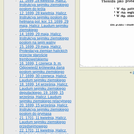
11. 1699, 28 kwietnia, Halicz.
Instrukcya sejmiku ziemskiego
posłom do króla
12. 1699, 28 kwietnia, Halicz.
Instrukcya sejmiku posłom do
hetmana pol. kor. 13. 1699, 29
maja, Halicz. Laudum sejmiku
ziemskiego
14. 1699, 29 maja, Halicz.
Instrukcya sejmiku ziemskiego
posłom na sejm walny
15. 1699, 29 maja, Halicz.
Protestacya ziemian halickich
przeciw staroście
trembowelskiemu
16. 1699, 1 czerwca, b. m.
Odpowiedź królewska dana
posłom sejmiku ziemskiego
«
17. 1699, 30 czerwca, Halicz.
Laudum sejmiku ziemskiego
18. 1699, 14 września, Halicz.
Laudum sejmiku ziemskiego
deputackiego. 19. 1699, 15
września, Halicz. Laudum
sejmiku ziemskiego relacyjnego
20. 1699, 15 września, Halicz.
Instrukcya sejmiku ziemskiego
posłom do prymasa
21. 1701, 11 kwietnia, Halicz.
Laudum sejmiku ziemskiego
przedsejmowego
22. 1701, 11 kwietnia, Halicz.