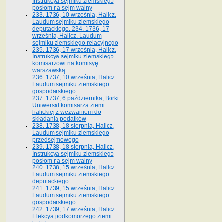
Instrukcya sejmiku ziemskiego
posłom na sejm walny
233. 1736, 10 września, Halicz.
Laudum sejmiku ziemskiego
deputackiego. 234. 1736, 17
września, Halicz. Laudum
sejmiku ziemskiego relacyjnego
235. 1736, 17 września, Halicz.
Instrukcya sejmiku ziemskiego
komisarzowi na komisyę
warszawską
236. 1737, 10 września, Halicz.
Laudum sejmiku ziemskiego
gospodarskiego
237. 1737, 6 października, Borki.
Uniwersał komisarza ziemi
halickiej z wezwaniem do
składania podatków
238. 1738, 18 sierpnia, Halicz.
Laudum sejmiku ziemskiego
przedsejmowego
239. 1738, 18 sierpnia, Halicz.
Instrukcya sejmiku ziemskiego
posłom na sejm walny
240. 1738, 15 września, Halicz.
Laudum sejmiku ziemskiego
deputackiego
241. 1739, 15 września, Halicz.
Laudum sejmiku ziemskiego
gospodarskiego
242. 1739, 17 września, Halicz.
Elekcya podkomorzego ziemi