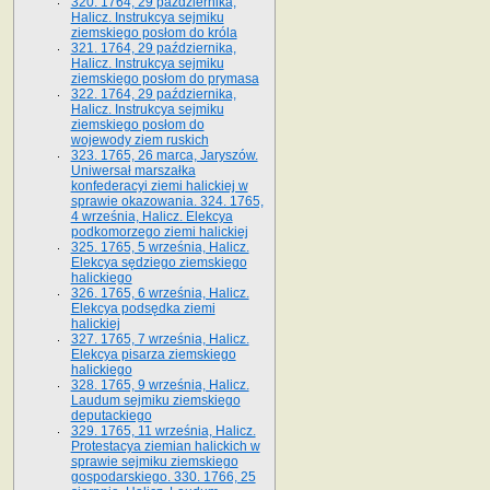
320. 1764, 29 października,
Halicz. Instrukcya sejmiku
ziemskiego posłom do króla
321. 1764, 29 października,
Halicz. Instrukcya sejmiku
ziemskiego posłom do prymasa
322. 1764, 29 października,
Halicz. Instrukcya sejmiku
ziemskiego posłom do
wojewody ziem ruskich
323. 1765, 26 marca, Jaryszów.
Uniwersał marszałka
konfederacyi ziemi halickiej w
sprawie okazowania. 324. 1765,
4 września, Halicz. Elekcya
podkomorzego ziemi halickiej
325. 1765, 5 września, Halicz.
Elekcya sędziego ziemskiego
halickiego
326. 1765, 6 września, Halicz.
Elekcya podsędka ziemi
halickiej
327. 1765, 7 września, Halicz.
Elekcya pisarza ziemskiego
halickiego
328. 1765, 9 września, Halicz.
Laudum sejmiku ziemskiego
deputackiego
329. 1765, 11 września, Halicz.
Protestacya ziemian halickich w
sprawie sejmiku ziemskiego
gospodarskiego. 330. 1766, 25