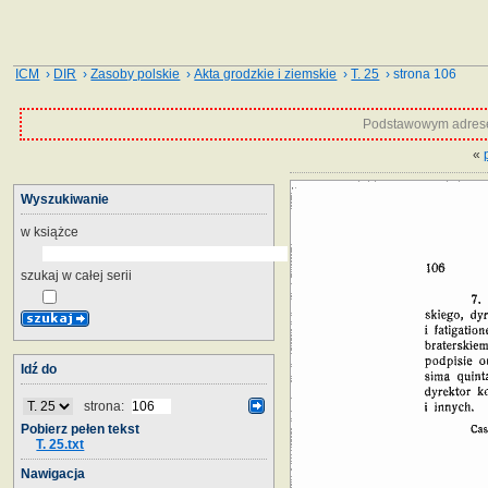
ICM
›
DIR
›
Zasoby polskie
›
Akta grodzkie i ziemskie
›
T. 25
› strona 106
Podstawowym adrese
«
Wyszukiwanie
w książce
szukaj w całej serii
Idź do
strona:
Pobierz pełen tekst
T. 25.txt
Nawigacja