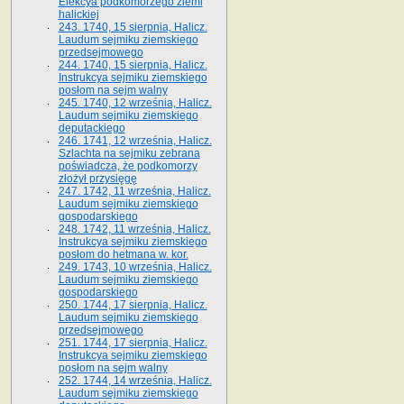
Elekcya podkomorzego ziemi
halickiej
243. 1740, 15 sierpnia, Halicz.
Laudum sejmiku ziemskiego
przedsejmowego
244. 1740, 15 sierpnia, Halicz.
Instrukcya sejmiku ziemskiego
posłom na sejm walny
245. 1740, 12 września, Halicz.
Laudum sejmiku ziemskiego
deputackiego
246. 1741, 12 września, Halicz.
Szlachta na sejmiku zebrana
poświadcza, że podkomorzy
złożył przysięgę
247. 1742, 11 września, Halicz.
Laudum sejmiku ziemskiego
gospodarskiego
248. 1742, 11 września, Halicz.
Instrukcya sejmiku ziemskiego
posłom do hetmana w. kor.
249. 1743, 10 września, Halicz.
Laudum sejmiku ziemskiego
gospodarskiego
250. 1744, 17 sierpnia, Halicz.
Laudum sejmiku ziemskiego
przedsejmowego
251. 1744, 17 sierpnia, Halicz.
Instrukcya sejmiku ziemskiego
posłom na sejm walny
252. 1744, 14 września, Halicz.
Laudum sejmiku ziemskiego