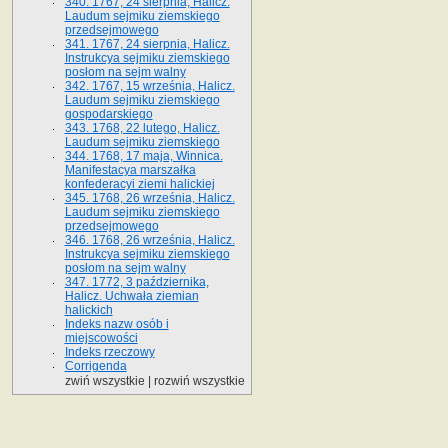
340. 1767, 24 sierpnia, Halicz.
Laudum sejmiku ziemskiego
przedsejmowego
341. 1767, 24 sierpnia, Halicz.
Instrukcya sejmiku ziemskiego
posłom na sejm walny
342. 1767, 15 września, Halicz.
Laudum sejmiku ziemskiego
gospodarskiego
343. 1768, 22 lutego, Halicz.
Laudum sejmiku ziemskiego
344. 1768, 17 maja, Winnica.
Manifestacya marszałka
konfederacyi ziemi halickiej
345. 1768, 26 września, Halicz.
Laudum sejmiku ziemskiego
przedsejmowego
346. 1768, 26 września, Halicz.
Instrukcya sejmiku ziemskiego
posłom na sejm walny
347. 1772, 3 października,
Halicz. Uchwała ziemian
halickich
Indeks nazw osób i
miejscowości
Indeks rzeczowy
Corrigenda
zwiń wszystkie
|
rozwiń wszystkie