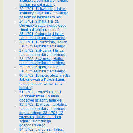
Instrukcya sejmiku ziemskiego
posłom na sejm walny
23. 1701, 11 kwietnia, Halicz.
Instrukcya sejmiku ziemskiego
posłom do hetmana w. kor.
24. 1701, 9 maja, Halicz.
Ordynacya sądu skarbowego
ziemi halickiej (fragment)
25. 1701, 9 sierpnia, Halicz.
Laudum sejmiku ziemskiego
26. 1701, 12 września, Halicz.
Laudum sejmiku ziemskiego
27. 1702, 9 stycznia, Halicz.
Laudum sejmiku ziemskiego
28. 1702, 8 czerwca, Halicz.
Laudum sejmiku ziemskiego
29. 1702, 6 lipca, Halicz.
Laudum sejmiku ziemskiego
30. 1702, 18 lipca, obóz między
Jabłonowem a Kąkolnikami.
Laudum obozowe szlachty
halickiej
31. 1702, 2 września, pod
Sandomierzem. Laudum
obozowe szlachty halickiej
32. 1702, 11 września, Halicz.
Laudum sejmiku ziemskiego
deputackiego. 33. 1702, 12
września, Halicz. Laudum
sejmiku ziemskiego
gospodarskiego
34. 1702, 5 grudnia, Halicz.