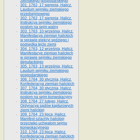
ziemskiego gospodarskiego
301. 1762, 17 sierpnia, Halicz.
Laudum sejmiku ziemskiego
przedsejmowego
302. 1762, 17 sierpnia, Halicz.
Instrukcya sejmiku ziemskiego
posłom na sejm walny
303. 1763, 10 września, Halicz.
Manifestacya ziemian halickich
w sprawie elekcyi sędziego i
podsędka tejże ziemi
304. 1763, 12 września, Halicz.
Manifestacye ziemian halickich
w sprawie sejmiku ziemskiego
deputackiego
305. 1763, 13 września, Halicz.
Laudum sejmiku ziemskiego
gospodarskiego
306. 1764, 30 stycznia, Halicz.
Konfederacya ziemian halickich
307. 1764, 30 stycznia, Halicz.
Instrukcya sejmiku ziemskiego
posłom na sejm konwokacyjny
308. 1764, 27 lutego, Halicz.
Ordynacya sądów kapturowych
ziemi halickiej
309. 1764, 23 lipca, Halicz.
Manifest szlachty halickiej
przeciwko uchwałom sejmu
konwokacyjnego
310. 1764, 23 lipca, Halicz.
Konfederacya ziemian halickich