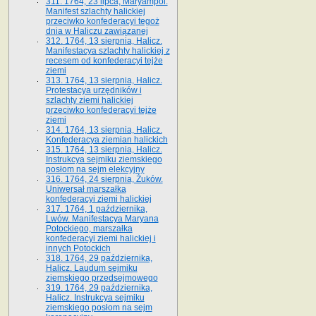
311. 1764, 23 lipca, Maryampol.
Manifest szlachty halickiej
przeciwko konfederacyi tegoż
dnia w Haliczu zawiązanej
312. 1764, 13 sierpnia, Halicz.
Manifestacya szlachty halickiej z
recesem od konfederacyi tejże
ziemi
313. 1764, 13 sierpnia, Halicz.
Protestacya urzędników i
szlachty ziemi halickiej
przeciwko konfederacyi tejże
ziemi
314. 1764, 13 sierpnia, Halicz.
Konfederacya ziemian halickich
315. 1764, 13 sierpnia, Halicz.
Instrukcya sejmiku ziemskiego
posłom na sejm elekcyjny
316. 1764, 24 sierpnia, Żuków.
Uniwersał marszałka
konfederacyi ziemi halickiej
317. 1764, 1 października,
Lwów. Manifestacya Maryana
Potockiego, marszałka
konfederacyi ziemi halickiej i
innych Potockich
318. 1764, 29 października,
Halicz. Laudum sejmiku
ziemskiego przedsejmowego
319. 1764, 29 października,
Halicz. Instrukcya sejmiku
ziemskiego posłom na sejm