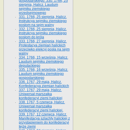
gospodarskiego. 330. 1766, 25
sierpnia, Halicz. Laudum
sejmiku ziemskiego
przedsejmowego
331. 1766, 25 sierpnia, Halicz.
Instrukcya sejmiku ziemskiego
posłom na sejm walny
332. 1766, 25 sierpnia, Halicz.
Instrukcya sejmiku ziemskiego
posłom do króla
333. 1766, 27 sierpnia, Halicz.
Protestacya ziemian halickich
przeciwko elekcyi posła na sejm
walny
334. 1766, 15 września, Halicz.
Laudum sejmiku ziemskiego
deputackiego
335. 1766, 16 września, Halicz.
Laudum sejmiku ziemskiego
gospodarskiego
336. 1767, 29 maja, Halicz.
Konfederacya ziemian halickich
337. 1767, 29 maja, Halicz.
Uniwersał marszałka
konfederacyi ziemi halickiej
338. 1767, 5 czerwca, Halicz.
Uniwersał marszałka
konfederacyi ziemi halickiej.
339. 1767, 12 czerwca, Halicz.
Manifestacya szlachty halickiej z
przystąpieniem do konfederacyi
tejże ziemi