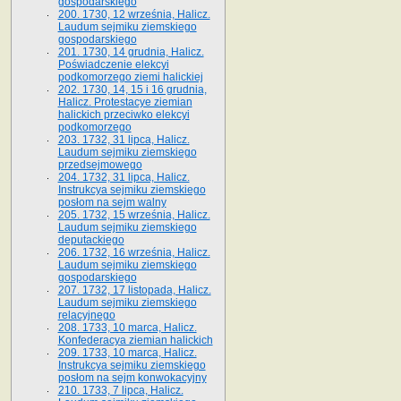
gospodarskiego
200. 1730, 12 września, Halicz.
Laudum sejmiku ziemskiego
gospodarskiego
201. 1730, 14 grudnia, Halicz.
Poświadczenie elekcyi
podkomorzego ziemi halickiej
202. 1730, 14, 15 i 16 grudnia,
Halicz. Protestacye ziemian
halickich przeciwko elekcyi
podkomorzego
203. 1732, 31 lipca, Halicz.
Laudum sejmiku ziemskiego
przedsejmowego
204. 1732, 31 lipca, Halicz.
Instrukcya sejmiku ziemskiego
posłom na sejm walny
205. 1732, 15 września, Halicz.
Laudum sejmiku ziemskiego
deputackiego
206. 1732, 16 września, Halicz.
Laudum sejmiku ziemskiego
gospodarskiego
207. 1732, 17 listopada, Halicz.
Laudum sejmiku ziemskiego
relacyjnego
208. 1733, 10 marca, Halicz.
Konfederacya ziemian halickich­
209. 1733, 10 marca, Halicz.
Instrukcya sejmiku ziemskiego
posłom na sejm konwokacyjny
210. 1733, 7 lipca, Halicz.