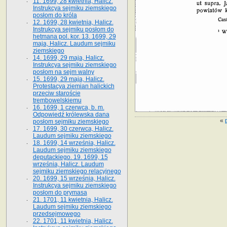
11. 1699, 28 kwietnia, Halicz.
Instrukcya sejmiku ziemskiego
posłom do króla
12. 1699, 28 kwietnia, Halicz.
Instrukcya sejmiku posłom do
hetmana pol. kor. 13. 1699, 29
maja, Halicz. Laudum sejmiku
ziemskiego
14. 1699, 29 maja, Halicz.
Instrukcya sejmiku ziemskiego
posłom na sejm walny
15. 1699, 29 maja, Halicz.
Protestacya ziemian halickich
przeciw staroście
trembowelskiemu
16. 1699, 1 czerwca, b. m.
Odpowiedź królewska dana
«
posłom sejmiku ziemskiego
17. 1699, 30 czerwca, Halicz.
Laudum sejmiku ziemskiego
18. 1699, 14 września, Halicz.
Laudum sejmiku ziemskiego
deputackiego. 19. 1699, 15
września, Halicz. Laudum
sejmiku ziemskiego relacyjnego
20. 1699, 15 września, Halicz.
Instrukcya sejmiku ziemskiego
posłom do prymasa
21. 1701, 11 kwietnia, Halicz.
Laudum sejmiku ziemskiego
przedsejmowego
22. 1701, 11 kwietnia, Halicz.