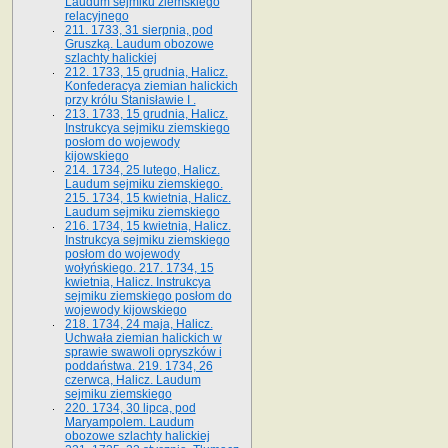
Laudum sejmiku ziemskiego
relacyjnego
211. 1733, 31 sierpnia, pod
Gruszką. Laudum obozowe
szlachty halickiej
212. 1733, 15 grudnia, Halicz.
Konfederacya ziemian halickich
przy królu Stanisławie I .
213. 1733, 15 grudnia, Halicz.
Instrukcya sejmiku ziemskiego
posłom do wojewody
kijowskiego
214. 1734, 25 lutego, Halicz.
Laudum sejmiku ziemskiego.
215. 1734, 15 kwietnia, Halicz.
Laudum sejmiku ziemskiego
216. 1734, 15 kwietnia, Halicz.
Instrukcya sejmiku ziemskiego
posłom do wojewody
wołyńskiego. 217. 1734, 15
kwietnia, Halicz. Instrukcya
sejmiku ziemskiego posłom do
wojewody kijowskiego
218. 1734, 24 maja, Halicz.
Uchwała ziemian halickich w
sprawie swawoli opryszków i
poddaństwa. 219. 1734, 26
czerwca, Halicz. Laudum
sejmiku ziemskiego
220. 1734, 30 lipca, pod
Maryampolem. Laudum
obozowe szlachty halickiej