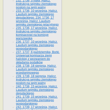
232. 1736, 5 maja, Halicz.
Instrukcya sejmiku ziemskiego
posłom na sejm walny
233. 1736, 10 września, Halicz.
Laudum sejmiku ziemskiego
deputackiego. 234. 1736, 17
września, Halicz. Laudum
sejmiku ziemskiego relacyjnego
235. 1736, 17 września, Halicz.
Instrukcya sejmiku ziemskiego
komisarzowi na komisyę
warszawską
236. 1737, 10 września, Halicz.
Laudum sejmiku ziemskiego
gospodarskiego
237. 1737, 6 października, Borki.
Uniwersał komisarza ziemi
halickiej z wezwaniem do
składania podatków
238. 1738, 18 sierpnia, Halicz.
Laudum sejmiku ziemskiego
przedsejmowego
239. 1738, 18 sierpnia, Halicz.
Instrukcya sejmiku ziemskiego
posłom na sejm walny
240. 1738, 15 września, Halicz.
Laudum sejmiku ziemskiego
deputackiego
241. 1739, 15 września, Halicz.
Laudum sejmiku ziemskiego
gospodarskiego
242. 1739, 17 września, Halicz.