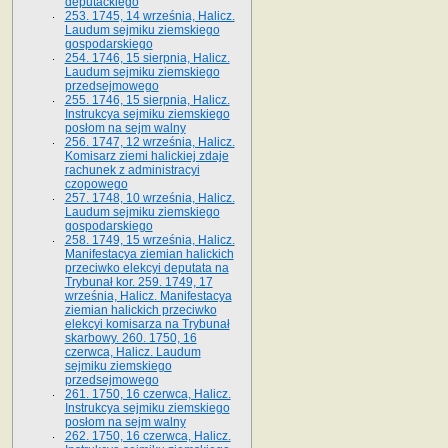
deputackiego
253. 1745, 14 września, Halicz.
Laudum sejmiku ziemskiego
gospodarskiego
254. 1746, 15 sierpnia, Halicz.
Laudum sejmiku ziemskiego
przedsejmowego
255. 1746, 15 sierpnia, Halicz.
Instrukcya sejmiku ziemskiego
posłom na sejm walny
256. 1747, 12 września, Halicz.
Komisarz ziemi halickiej zdaje
rachunek z administracyi
czopowego
257. 1748, 10 września, Halicz.
Laudum sejmiku ziemskiego
gospodarskiego
258. 1749, 15 września, Halicz.
Manifestacya ziemian halickich
przeciwko elekcyi deputata na
Trybunał kor. 259. 1749, 17
września, Halicz. Manifestacya
ziemian halickich przeciwko
elekcyi komisarza na Trybunał
skarbowy. 260. 1750, 16
czerwca, Halicz. Laudum
sejmiku ziemskiego
przedsejmowego
261. 1750, 16 czerwca, Halicz.
Instrukcya sejmiku ziemskiego
posłom na sejm walny
262. 1750, 16 czerwca, Halicz.