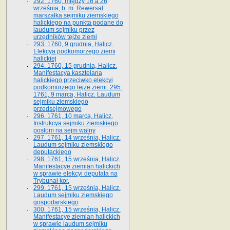
292. 1760, między 16 a 26
września, b. m. Rewersał
marszałka sejmiku ziemskiego
halickiego na punkta podane do
laudum sejmiku przez
urzędników tejże ziemi
293. 1760, 9 grudnia, Halicz.
Elekcya podkomorzego ziemi
halickiej
294. 1760, 15 grudnia, Halicz.
Manifestacya kasztelana
halickiego przeciwko elekcyi
podkomorzego tejże ziemi. 295.
1761, 9 marca, Halicz. Laudum
sejmiku ziemskiego
przedsejmowego
296. 1761, 10 marca, Halicz.
Instrukcya sejmiku ziemskiego
posłom na sejm walny
297. 1761, 14 września, Halicz.
Laudum sejmiku ziemskiego
deputackiego
298. 1761, 15 września, Halicz.
Manifestacye ziemian halickich
w sprawie elekcyi deputata na
Trybunał kor.
299. 1761, 15 września, Halicz.
Laudum sejmiku ziemskiego
gospodarskiego
300. 1761, 15 września, Halicz.
Manifestacye ziemian halickich
w sprawie laudum sejmiku