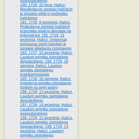
gospodarskiego
190. 1726, 10 lipca, Halicz.
Manifestacye ziemian halickich
w sprawie elekcyi podsędka
halickiego
191. 1726, 9 września, Halicz.
Protestacye ziemian halickich
przeciwko elekcyi deputata na
trybunał kor. 192. 1726, 11
września, Halicz. Uniwersał
komisarza ziemi halickiej w
sprawie składania czopowego
193. 1727, 15 września, Halicz.
Laudum sejmiku ziemskiego
deputackiego. 194. 1728, 16
sierpnia, Halicz. Laudum
sejmiku ziemskiego
przedsejmowego
195. 1728, 16 sierpnia, Halicz.
Instrukcya sejmiku ziemskiego
posłom na sejm walny
196. 1728, 13 września, Halicz.
Laudum sejmiku ziemskiego
deputackiego
197. 1728, 14 września, Halicz.
Laudum sejmiku ziemskiego
gospodarskiego
198. 1729, 12 września, Halicz.
Laudum sejmiku ziemskiego
deputackiego. 199. 1729, 13
września, Halicz. Laudum
sejmiku ziemskiego