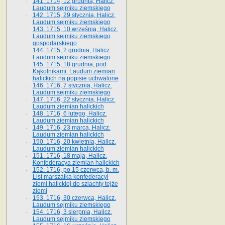
141. 1714, 12 grudnia, Halicz.
Laudum sejmiku ziemskiego
142. 1715, 29 stycznia, Halicz.
Laudum sejmiku ziemskiego
143. 1715, 10 września, Halicz.
Laudum sejmiku ziemskiego
gospodarskiego
144. 1715, 2 grudnia, Halicz.
Laudum sejmiku ziemskiego
145. 1715, 18 grudnia, pod
Kąkolnikami. Laudum ziemian
halickich na popisie uchwalone
146. 1716, 7 stycznia, Halicz.
Laudum sejmiku ziemskiego
147. 1716, 22 stycznia, Halicz.
Laudum ziemian halickich
148. 1716, 6 lutego, Halicz.
Laudum ziemian halickich
149. 1716, 23 marca, Halicz.
Laudum ziemian halickich
150. 1716, 20 kwietnia, Halicz.
Laudum ziemian halickich
151. 1716, 18 maja, Halicz.
Konfederacya ziemian halickich
152. 1716, po 15 czerwca, b. m.
List marszałka konfederacyi
ziemi halickiej do szlachty tejże
ziemi
153. 1716, 30 czerwca, Halicz.
Laudum sejmiku ziemskiego
154. 1716, 3 sierpnia, Halicz.
Laudum sejmiku ziemskiego