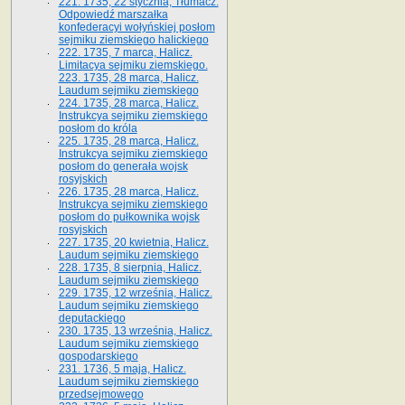
221. 1735, 22 stycznia, Tłumacz.
Odpowiedź marszałka
konfederacyi wołyńskiej posłom
sejmiku ziemskiego halickiego
222. 1735, 7 marca, Halicz.
Limitacya sejmiku ziemskiego.
223. 1735, 28 marca, Halicz.
Laudum sejmiku ziemskiego
224. 1735, 28 marca, Halicz.
Instrukcya sejmiku ziemskiego
posłom do króla
225. 1735, 28 marca, Halicz.
Instrukcya sejmiku ziemskiego
posłom do generała wojsk
rosyjskich
226. 1735, 28 marca, Halicz.
Instrukcya sejmiku ziemskiego
posłom do pułkownika wojsk
rosyjskich
227. 1735, 20 kwietnia, Halicz.
Laudum sejmiku ziemskiego
228. 1735, 8 sierpnia, Halicz.
Laudum sejmiku ziemskiego
229. 1735, 12 września, Halicz.
Laudum sejmiku ziemskiego
deputackiego
230. 1735, 13 września, Halicz.
Laudum sejmiku ziemskiego
gospodarskiego
231. 1736, 5 maja, Halicz.
Laudum sejmiku ziemskiego
przedsejmowego