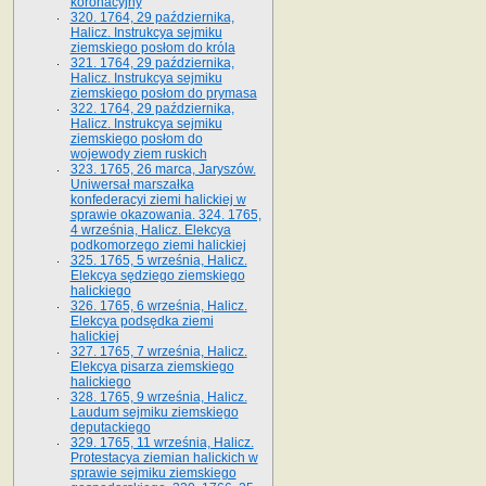
koronacyjny
320. 1764, 29 października,
Halicz. Instrukcya sejmiku
ziemskiego posłom do króla
321. 1764, 29 października,
Halicz. Instrukcya sejmiku
ziemskiego posłom do prymasa
322. 1764, 29 października,
Halicz. Instrukcya sejmiku
ziemskiego posłom do
wojewody ziem ruskich
323. 1765, 26 marca, Jaryszów.
Uniwersał marszałka
konfederacyi ziemi halickiej w
sprawie okazowania. 324. 1765,
4 września, Halicz. Elekcya
podkomorzego ziemi halickiej
325. 1765, 5 września, Halicz.
Elekcya sędziego ziemskiego
halickiego
326. 1765, 6 września, Halicz.
Elekcya podsędka ziemi
halickiej
327. 1765, 7 września, Halicz.
Elekcya pisarza ziemskiego
halickiego
328. 1765, 9 września, Halicz.
Laudum sejmiku ziemskiego
deputackiego
329. 1765, 11 września, Halicz.
Protestacya ziemian halickich w
sprawie sejmiku ziemskiego