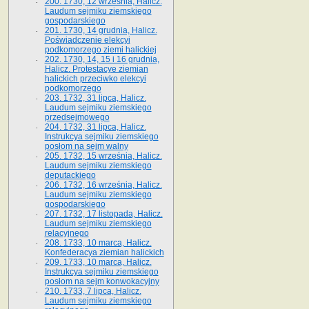
200. 1730, 12 września, Halicz.
Laudum sejmiku ziemskiego
gospodarskiego
201. 1730, 14 grudnia, Halicz.
Poświadczenie elekcyi
podkomorzego ziemi halickiej
202. 1730, 14, 15 i 16 grudnia,
Halicz. Protestacye ziemian
halickich przeciwko elekcyi
podkomorzego
203. 1732, 31 lipca, Halicz.
Laudum sejmiku ziemskiego
przedsejmowego
204. 1732, 31 lipca, Halicz.
Instrukcya sejmiku ziemskiego
posłom na sejm walny
205. 1732, 15 września, Halicz.
Laudum sejmiku ziemskiego
deputackiego
206. 1732, 16 września, Halicz.
Laudum sejmiku ziemskiego
gospodarskiego
207. 1732, 17 listopada, Halicz.
Laudum sejmiku ziemskiego
relacyjnego
208. 1733, 10 marca, Halicz.
Konfederacya ziemian halickich­
209. 1733, 10 marca, Halicz.
Instrukcya sejmiku ziemskiego
posłom na sejm konwokacyjny
210. 1733, 7 lipca, Halicz.
Laudum sejmiku ziemskiego