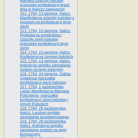
Manifest szlachty halickiej
przeciwko konfederacyi tegoż
dnia w Haliczu zawiązanej
312. 1764, 13 sierpnia, Halicz.
Manifestacya szlachty halickiej z
recesem od konfederacyi tejże
ziemi
313. 1764, 13 sierpnia, Halicz.
Protestacya urzędników i
szlachty ziemi halickiej
przeciwko konfederacyi tejże
ziemi
314. 1764, 13 sierpnia, Halicz.
Konfederacya ziemian halickich
315. 1764, 13 sierpnia, Halicz.
Instrukcya sejmiku ziemskiego
posłom na sejm elekcyjny
316. 1764, 24 sierpnia, Żuków.
Uniwersał marszałka
konfederacyi ziemi halickiej
317. 1764, 1 października,
Lwów. Manifestacya Maryana
Potockiego, marszałka
konfederacyi ziemi halickiej i
innych Potockich
318. 1764, 29 października,
Halicz. Laudum sejmiku
ziemskiego przedsejmowego
319. 1764, 29 października,
Halicz. Instrukcya sejmiku
ziemskiego posłom na sejm
koronacyjny