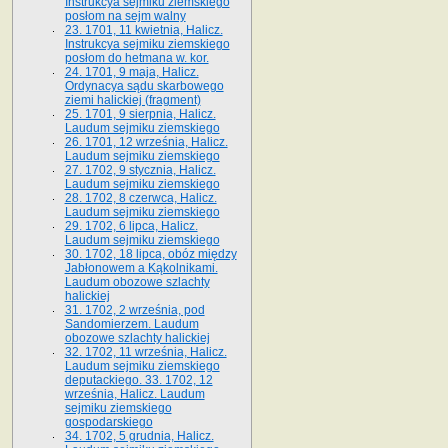
Instrukcya sejmiku ziemskiego
posłom na sejm walny
23. 1701, 11 kwietnia, Halicz.
Instrukcya sejmiku ziemskiego
posłom do hetmana w. kor.
24. 1701, 9 maja, Halicz.
Ordynacya sądu skarbowego
ziemi halickiej (fragment)
25. 1701, 9 sierpnia, Halicz.
Laudum sejmiku ziemskiego
26. 1701, 12 września, Halicz.
Laudum sejmiku ziemskiego
27. 1702, 9 stycznia, Halicz.
Laudum sejmiku ziemskiego
28. 1702, 8 czerwca, Halicz.
Laudum sejmiku ziemskiego
29. 1702, 6 lipca, Halicz.
Laudum sejmiku ziemskiego
30. 1702, 18 lipca, obóz między
Jabłonowem a Kąkolnikami.
Laudum obozowe szlachty
halickiej
31. 1702, 2 września, pod
Sandomierzem. Laudum
obozowe szlachty halickiej
32. 1702, 11 września, Halicz.
Laudum sejmiku ziemskiego
deputackiego. 33. 1702, 12
września, Halicz. Laudum
sejmiku ziemskiego
gospodarskiego
34. 1702, 5 grudnia, Halicz.