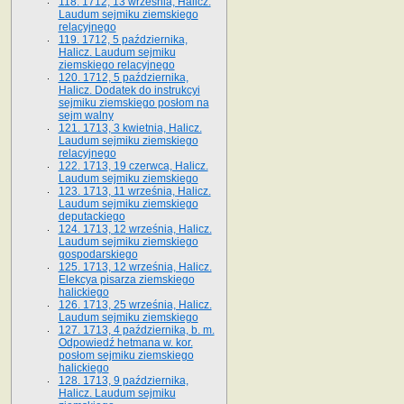
118. 1712, 13 września, Halicz.
Laudum sejmiku ziemskiego
relacyjnego
119. 1712, 5 października,
Halicz. Laudum sejmiku
ziemskiego relacyjnego
120. 1712, 5 października,
Halicz. Dodatek do instrukcyi
sejmiku ziemskiego posłom na
sejm walny
121. 1713, 3 kwietnia, Halicz.
Laudum sejmiku ziemskiego
relacyjnego
122. 1713, 19 czerwca, Halicz.
Laudum sejmiku ziemskiego
123. 1713, 11 września, Halicz.
Laudum sejmiku ziemskiego
deputackiego
124. 1713, 12 września, Halicz.
Laudum sejmiku ziemskiego
gospodarskiego
125. 1713, 12 września, Halicz.
Elekcya pisarza ziemskiego
halickiego
126. 1713, 25 września, Halicz.
Laudum sejmiku ziemskiego
127. 1713, 4 października, b. m.
Odpowiedź hetmana w. kor.
posłom sejmiku ziemskiego
halickiego
128. 1713, 9 października,
Halicz. Laudum sejmiku