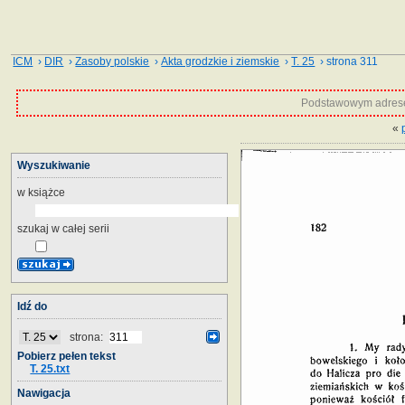
ICM
›
DIR
›
Zasoby polskie
›
Akta grodzkie i ziemskie
›
T. 25
› strona 311
Podstawowym adrese
«
Wyszukiwanie
w książce
szukaj w całej serii
Idź do
strona:
Pobierz pełen tekst
T. 25.txt
Nawigacja