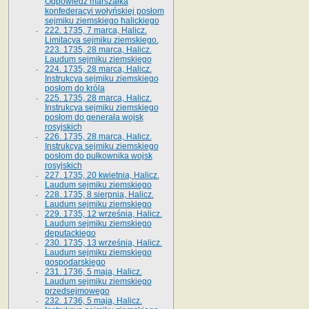
Odpowiedź marszałka
konfederacyi wołyńskiej posłom
sejmiku ziemskiego halickiego
222. 1735, 7 marca, Halicz.
Limitacya sejmiku ziemskiego.
223. 1735, 28 marca, Halicz.
Laudum sejmiku ziemskiego
224. 1735, 28 marca, Halicz.
Instrukcya sejmiku ziemskiego
posłom do króla
225. 1735, 28 marca, Halicz.
Instrukcya sejmiku ziemskiego
posłom do generała wojsk
rosyjskich
226. 1735, 28 marca, Halicz.
Instrukcya sejmiku ziemskiego
posłom do pułkownika wojsk
rosyjskich
227. 1735, 20 kwietnia, Halicz.
Laudum sejmiku ziemskiego
228. 1735, 8 sierpnia, Halicz.
Laudum sejmiku ziemskiego
229. 1735, 12 września, Halicz.
Laudum sejmiku ziemskiego
deputackiego
230. 1735, 13 września, Halicz.
Laudum sejmiku ziemskiego
gospodarskiego
231. 1736, 5 maja, Halicz.
Laudum sejmiku ziemskiego
przedsejmowego
232. 1736, 5 maja, Halicz.