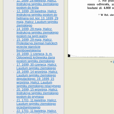
11. 1699, 28 kwietnia, Halicz.
Instrukcya sejmiku ziemskiego
posłom do króla
12. 1699, 28 kwietnia, Halicz.
Instrukcya sejmiku posłom do
hetmana pol. kor. 13. 1699, 29
maja, Halicz. Laudum sejmiku
ziemskiego
14. 1699, 29 maja, Halicz.
Instrukcya sejmiku ziemskiego
posłom na sejm walny
15. 1699, 29 maja, Halicz.
Protestacya ziemian halickich
przeciw staroście
trembowelskiemu
16. 1699, 1 czerwca, b. m.
Odpowiedź królewska dana
posłom sejmiku ziemskiego
«
17. 1699, 30 czerwca, Halicz.
Laudum sejmiku ziemskiego
18. 1699, 14 września, Halicz.
Laudum sejmiku ziemskiego
deputackiego. 19. 1699, 15
września, Halicz. Laudum
sejmiku ziemskiego relacyjnego
20. 1699, 15 września, Halicz.
Instrukcya sejmiku ziemskiego
posłom do prymasa
21. 1701, 11 kwietnia, Halicz.
Laudum sejmiku ziemskiego
przedsejmowego
22. 1701, 11 kwietnia, Halicz.