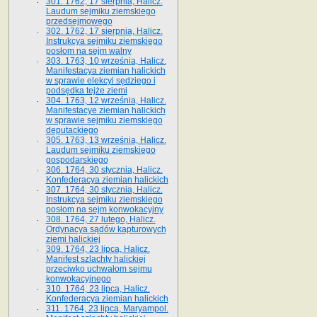
301. 1762, 17 sierpnia, Halicz.
Laudum sejmiku ziemskiego
przedsejmowego
302. 1762, 17 sierpnia, Halicz.
Instrukcya sejmiku ziemskiego
posłom na sejm walny
303. 1763, 10 września, Halicz.
Manifestacya ziemian halickich
w sprawie elekcyi sędziego i
podsędka tejże ziemi
304. 1763, 12 września, Halicz.
Manifestacye ziemian halickich
w sprawie sejmiku ziemskiego
deputackiego
305. 1763, 13 września, Halicz.
Laudum sejmiku ziemskiego
gospodarskiego
306. 1764, 30 stycznia, Halicz.
Konfederacya ziemian halickich
307. 1764, 30 stycznia, Halicz.
Instrukcya sejmiku ziemskiego
posłom na sejm konwokacyjny
308. 1764, 27 lutego, Halicz.
Ordynacya sądów kapturowych
ziemi halickiej
309. 1764, 23 lipca, Halicz.
Manifest szlachty halickiej
przeciwko uchwałom sejmu
konwokacyjnego
310. 1764, 23 lipca, Halicz.
Konfederacya ziemian halickich
311. 1764, 23 lipca, Maryampol.