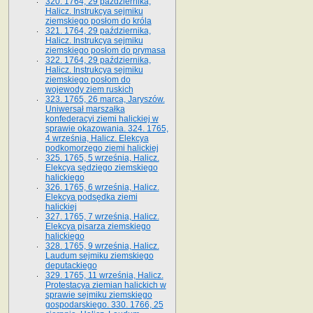
320. 1764, 29 października,
Halicz. Instrukcya sejmiku
ziemskiego posłom do króla
321. 1764, 29 października,
Halicz. Instrukcya sejmiku
ziemskiego posłom do prymasa
322. 1764, 29 października,
Halicz. Instrukcya sejmiku
ziemskiego posłom do
wojewody ziem ruskich
323. 1765, 26 marca, Jaryszów.
Uniwersał marszałka
konfederacyi ziemi halickiej w
sprawie okazowania. 324. 1765,
4 września, Halicz. Elekcya
podkomorzego ziemi halickiej
325. 1765, 5 września, Halicz.
Elekcya sędziego ziemskiego
halickiego
326. 1765, 6 września, Halicz.
Elekcya podsędka ziemi
halickiej
327. 1765, 7 września, Halicz.
Elekcya pisarza ziemskiego
halickiego
328. 1765, 9 września, Halicz.
Laudum sejmiku ziemskiego
deputackiego
329. 1765, 11 września, Halicz.
Protestacya ziemian halickich w
sprawie sejmiku ziemskiego
gospodarskiego. 330. 1766, 25