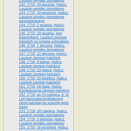
Laudum sejmiku ziemskiego
142. 1715, 29 stycznia, Halicz.
Laudum sejmiku ziemskiego
143. 1715, 10 września, Halicz.
Laudum sejmiku ziemskiego
gospodarskiego
144. 1715, 2 grudnia, Halicz.
Laudum sejmiku ziemskiego
145. 1715, 18 grudnia, pod
Kąkolnikami. Laudum ziemian
halickich na popisie uchwalone
146. 1716, 7 stycznia, Halicz.
Laudum sejmiku ziemskiego
147. 1716, 22 stycznia, Halicz.
Laudum ziemian halickich
148. 1716, 6 lutego, Halicz.
Laudum ziemian halickich
149. 1716, 23 marca, Halicz.
Laudum ziemian halickich
150. 1716, 20 kwietnia, Halicz.
Laudum ziemian halickich
151. 1716, 18 maja, Halicz.
Konfederacya ziemian halickich
152. 1716, po 15 czerwca, b. m.
List marszałka konfederacyi
ziemi halickiej do szlachty tejże
ziemi
153. 1716, 30 czerwca, Halicz.
Laudum sejmiku ziemskiego
154. 1716, 3 sierpnia, Halicz.
Laudum sejmiku ziemskiego
155. 1716, 16 września, Halicz.