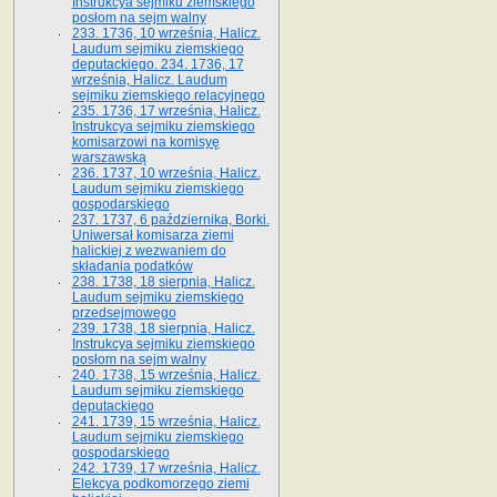
Instrukcya sejmiku ziemskiego
posłom na sejm walny
233. 1736, 10 września, Halicz.
Laudum sejmiku ziemskiego
deputackiego. 234. 1736, 17
września, Halicz. Laudum
sejmiku ziemskiego relacyjnego
235. 1736, 17 września, Halicz.
Instrukcya sejmiku ziemskiego
komisarzowi na komisyę
warszawską
236. 1737, 10 września, Halicz.
Laudum sejmiku ziemskiego
gospodarskiego
237. 1737, 6 października, Borki.
Uniwersał komisarza ziemi
halickiej z wezwaniem do
składania podatków
238. 1738, 18 sierpnia, Halicz.
Laudum sejmiku ziemskiego
przedsejmowego
239. 1738, 18 sierpnia, Halicz.
Instrukcya sejmiku ziemskiego
posłom na sejm walny
240. 1738, 15 września, Halicz.
Laudum sejmiku ziemskiego
deputackiego
241. 1739, 15 września, Halicz.
Laudum sejmiku ziemskiego
gospodarskiego
242. 1739, 17 września, Halicz.
Elekcya podkomorzego ziemi