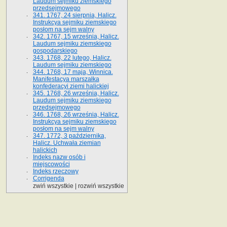
Laudum sejmiku ziemskiego
przedsejmowego
341. 1767, 24 sierpnia, Halicz.
Instrukcya sejmiku ziemskiego
posłom na sejm walny
342. 1767, 15 września, Halicz.
Laudum sejmiku ziemskiego
gospodarskiego
343. 1768, 22 lutego, Halicz.
Laudum sejmiku ziemskiego
344. 1768, 17 maja, Winnica.
Manifestacya marszałka
konfederacyi ziemi halickiej
345. 1768, 26 września, Halicz.
Laudum sejmiku ziemskiego
przedsejmowego
346. 1768, 26 września, Halicz.
Instrukcya sejmiku ziemskiego
posłom na sejm walny
347. 1772, 3 października,
Halicz. Uchwała ziemian
halickich
Indeks nazw osób i
miejscowości
Indeks rzeczowy
Corrigenda
zwiń wszystkie
|
rozwiń wszystkie