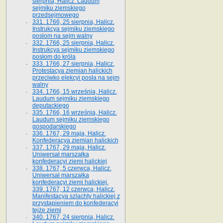
sierpnia, Halicz. Laudum
sejmiku ziemskiego
przedsejmowego
331. 1766, 25 sierpnia, Halicz.
Instrukcya sejmiku ziemskiego
posłom na sejm walny
332. 1766, 25 sierpnia, Halicz.
Instrukcya sejmiku ziemskiego
posłom do króla
333. 1766, 27 sierpnia, Halicz.
Protestacya ziemian halickich
przeciwko elekcyi posła na sejm
walny
334. 1766, 15 września, Halicz.
Laudum sejmiku ziemskiego
deputackiego
335. 1766, 16 września, Halicz.
Laudum sejmiku ziemskiego
gospodarskiego
336. 1767, 29 maja, Halicz.
Konfederacya ziemian halickich
337. 1767, 29 maja, Halicz.
Uniwersał marszałka
konfederacyi ziemi halickiej
338. 1767, 5 czerwca, Halicz.
Uniwersał marszałka
konfederacyi ziemi halickiej.
339. 1767, 12 czerwca, Halicz.
Manifestacya szlachty halickiej z
przystąpieniem do konfederacyi
tejże ziemi
340. 1767, 24 sierpnia, Halicz.