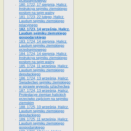
przedsejmowego
180. 1722, 17 sierpnia, Halicz.
Instrukcya sejmiku ziemskiego
posłom na sejm walny
181. 1723, 22 lutego, Halicz.
Laudum sejmiku ziemskiego
relacyjnego
182. 1723, 14 września, Halicz.
Laudum sejmiku ziemskiego
gospodarskiego
183. 1724, 14 sierpnia, Halicz.
Laudum sejmiku ziemskiego
przedsejmowego
184. 1724, 14 sierpnia, Halicz.
Instrukcya sejmiku ziemskiego
posłom na sejm walny
185. 1724, 11 września, Halicz.
Laudum sejmiku ziemskiego
deputackiego
186. 1724, 13 września, Halicz.
Świadectwo sejmiku ziemskiego
w sprawie wywodu szlachectwa
187. 1724, 13 września, Halicz.
Protestacye ziemian halickich
przeciwko zajściom na sejmiku
ziemskim
188. 1725, 10 września, Halicz.
Laudum sejmiku ziemskiego
deputackiego
189. 1725, 11 września, Halicz.
Laudum sejmiku ziemskiego
gospodarskiego