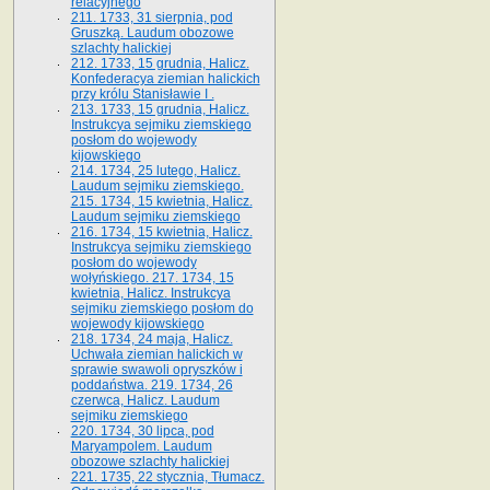
relacyjnego
211. 1733, 31 sierpnia, pod
Gruszką. Laudum obozowe
szlachty halickiej
212. 1733, 15 grudnia, Halicz.
Konfederacya ziemian halickich
przy królu Stanisławie I .
213. 1733, 15 grudnia, Halicz.
Instrukcya sejmiku ziemskiego
posłom do wojewody
kijowskiego
214. 1734, 25 lutego, Halicz.
Laudum sejmiku ziemskiego.
215. 1734, 15 kwietnia, Halicz.
Laudum sejmiku ziemskiego
216. 1734, 15 kwietnia, Halicz.
Instrukcya sejmiku ziemskiego
posłom do wojewody
wołyńskiego. 217. 1734, 15
kwietnia, Halicz. Instrukcya
sejmiku ziemskiego posłom do
wojewody kijowskiego
218. 1734, 24 maja, Halicz.
Uchwała ziemian halickich w
sprawie swawoli opryszków i
poddaństwa. 219. 1734, 26
czerwca, Halicz. Laudum
sejmiku ziemskiego
220. 1734, 30 lipca, pod
Maryampolem. Laudum
obozowe szlachty halickiej
221. 1735, 22 stycznia, Tłumacz.