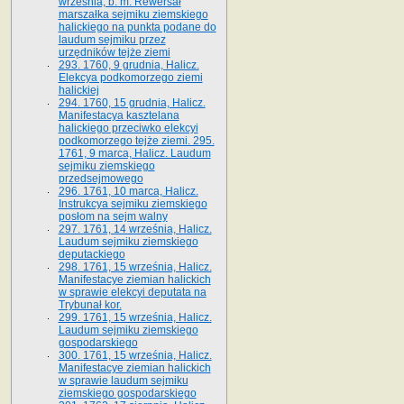
września, b. m. Rewersał
marszałka sejmiku ziemskiego
halickiego na punkta podane do
laudum sejmiku przez
urzędników tejże ziemi
293. 1760, 9 grudnia, Halicz.
Elekcya podkomorzego ziemi
halickiej
294. 1760, 15 grudnia, Halicz.
Manifestacya kasztelana
halickiego przeciwko elekcyi
podkomorzego tejże ziemi. 295.
1761, 9 marca, Halicz. Laudum
sejmiku ziemskiego
przedsejmowego
296. 1761, 10 marca, Halicz.
Instrukcya sejmiku ziemskiego
posłom na sejm walny
297. 1761, 14 września, Halicz.
Laudum sejmiku ziemskiego
deputackiego
298. 1761, 15 września, Halicz.
Manifestacye ziemian halickich
w sprawie elekcyi deputata na
Trybunał kor.
299. 1761, 15 września, Halicz.
Laudum sejmiku ziemskiego
gospodarskiego
300. 1761, 15 września, Halicz.
Manifestacye ziemian halickich
w sprawie laudum sejmiku
ziemskiego gospodarskiego