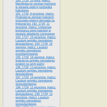
190. 1726, 10 lipca, Halicz.
Manifestacye ziemian halickich
w sprawie elekcyi podsędka
halickiego
191. 1726, 9 września, Halicz.
Protestacye ziemian halickich
przeciwko elekcyi deputata na
trybunał kor. 192. 1726, 11
września, Halicz. Uniwersał
komisarza ziemi halickiej w
sprawie składania czopowego
193. 1727, 15 września, Halicz.
Laudum sejmiku ziemskiego
deputackiego. 194. 1728, 16
sierpnia, Halicz. Laudum
sejmiku ziemskiego
przedsejmowego
195. 1728, 16 sierpnia, Halicz.
Instrukcya sejmiku ziemskiego
posłom na sejm walny
196. 1728, 13 września, Halicz.
Laudum sejmiku ziemskiego
deputackiego
197. 1728, 14 września, Halicz.
Laudum sejmiku ziemskiego
gospodarskiego
198. 1729, 12 września, Halicz.
Laudum sejmiku ziemskiego
deputackiego. 199. 1729, 13
września, Halicz. Laudum
sejmiku ziemskiego
gospodarskiego