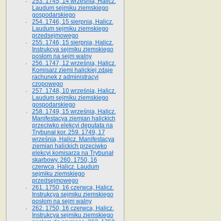
253. 1745, 14 września, Halicz.
Laudum sejmiku ziemskiego
gospodarskiego
254. 1746, 15 sierpnia, Halicz.
Laudum sejmiku ziemskiego
przedsejmowego
255. 1746, 15 sierpnia, Halicz.
Instrukcya sejmiku ziemskiego
posłom na sejm walny
256. 1747, 12 września, Halicz.
Komisarz ziemi halickiej zdaje
rachunek z administracyi
czopowego
257. 1748, 10 września, Halicz.
Laudum sejmiku ziemskiego
gospodarskiego
258. 1749, 15 września, Halicz.
Manifestacya ziemian halickich
przeciwko elekcyi deputata na
Trybunał kor. 259. 1749, 17
września, Halicz. Manifestacya
ziemian halickich przeciwko
elekcyi komisarza na Trybunał
skarbowy. 260. 1750, 16
czerwca, Halicz. Laudum
sejmiku ziemskiego
przedsejmowego
261. 1750, 16 czerwca, Halicz.
Instrukcya sejmiku ziemskiego
posłom na sejm walny
262. 1750, 16 czerwca, Halicz.
Instrukcya sejmiku ziemskiego