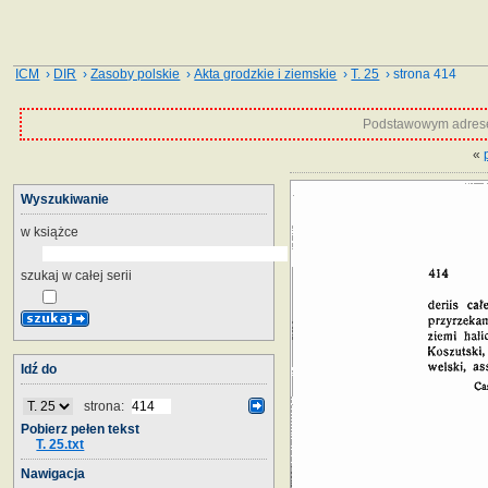
ICM
›
DIR
›
Zasoby polskie
›
Akta grodzkie i ziemskie
›
T. 25
› strona 414
Podstawowym adrese
«
Wyszukiwanie
w książce
szukaj w całej serii
Idź do
strona:
Pobierz pełen tekst
T. 25.txt
Nawigacja