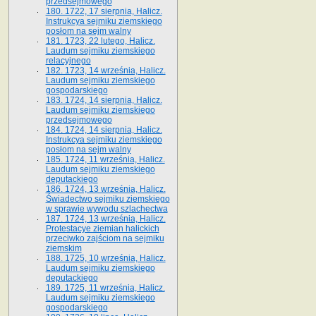
przedsejmowego
180. 1722, 17 sierpnia, Halicz.
Instrukcya sejmiku ziemskiego
posłom na sejm walny
181. 1723, 22 lutego, Halicz.
Laudum sejmiku ziemskiego
relacyjnego
182. 1723, 14 września, Halicz.
Laudum sejmiku ziemskiego
gospodarskiego
183. 1724, 14 sierpnia, Halicz.
Laudum sejmiku ziemskiego
przedsejmowego
184. 1724, 14 sierpnia, Halicz.
Instrukcya sejmiku ziemskiego
posłom na sejm walny
185. 1724, 11 września, Halicz.
Laudum sejmiku ziemskiego
deputackiego
186. 1724, 13 września, Halicz.
Świadectwo sejmiku ziemskiego
w sprawie wywodu szlachectwa
187. 1724, 13 września, Halicz.
Protestacye ziemian halickich
przeciwko zajściom na sejmiku
ziemskim
188. 1725, 10 września, Halicz.
Laudum sejmiku ziemskiego
deputackiego
189. 1725, 11 września, Halicz.
Laudum sejmiku ziemskiego
gospodarskiego