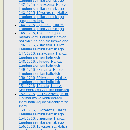
Laudum sejmiku ziemskiego
142. 1715, 29 stycznia, Halicz.
Laudum sejmiku ziemskiego
143. 1715, 10 września, Halicz.
Laudum sejmiku ziemskiego
gospodarskiego
144. 1715, 2 grudnia, Halicz.
Laudum sejmiku ziemskiego
145. 1715, 18 grudnia, pod
Kąkolnikami. Laudum ziemian
halickich na popisie uchwalone
146. 1716, 7 stycznia, Halicz.
Laudum sejmiku ziemskiego
147. 1716, 22 stycznia, Halicz.
Laudum ziemian halickich
148. 1716, 6 lutego, Halicz.
Laudum ziemian halickich
149. 1716, 23 marca, Halicz.
Laudum ziemian halickich
150. 1716, 20 kwietnia, Halicz.
Laudum ziemian halickich
151. 1716, 18 maja, Halicz.
Konfederacya ziemian halickich
152. 1716, po 15 czerwca, b. m.
List marszałka konfederacyi
ziemi halickiej do szlachty tejże
ziemi
153. 1716, 30 czerwca, Halicz.
Laudum sejmiku ziemskiego
154. 1716, 3 sierpnia, Halicz.
Laudum sejmiku ziemskiego
155. 1716, 16 września, Halicz.