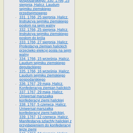
gospodarskiego. 330. 1766, 25
sierpnia, Halicz. Laudum
sejmiku ziemskiego
przedsejmowego
331. 1766, 25 sierpnia, Halicz.
Instrukcya sejmiku ziemskiego
posłom na sejm walny
332. 1766, 25 sierpnia, Halicz.
Instrukcya sejmiku ziemskiego
posłom do króla
333. 1766, 27 sierpnia, Halicz.
Protestacya ziemian halickich
przeciwko elekcyi posła na sejm
walny
334. 1766, 15 września, Halicz.
Laudum sejmiku ziemskiego
deputackiego
335. 1766, 16 września, Halicz.
Laudum sejmiku ziemskiego
gospodarskiego
336. 1767, 29 maja, Halicz.
Konfederacya ziemian halickich
337. 1767, 29 maja, Halicz.
Uniwersał marszałka
konfederacyi ziemi halickiej
338. 1767, 5 czerwca, Halicz.
Uniwersał marszałka
konfederacyi ziemi halickiej.
339. 1767, 12 czerwca, Halicz.
Manifestacya szlachty halickiej z
przystąpieniem do konfederacyi
tejże ziemi