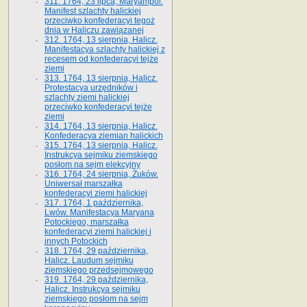
311. 1764, 23 lipca, Maryampol.
Manifest szlachty halickiej
przeciwko konfederacyi tegoż
dnia w Haliczu zawiązanej
312. 1764, 13 sierpnia, Halicz.
Manifestacya szlachty halickiej z
recesem od konfederacyi tejże
ziemi
313. 1764, 13 sierpnia, Halicz.
Protestacya urzędników i
szlachty ziemi halickiej
przeciwko konfederacyi tejże
ziemi
314. 1764, 13 sierpnia, Halicz.
Konfederacya ziemian halickich
315. 1764, 13 sierpnia, Halicz.
Instrukcya sejmiku ziemskiego
posłom na sejm elekcyjny
316. 1764, 24 sierpnia, Żuków.
Uniwersał marszałka
konfederacyi ziemi halickiej
317. 1764, 1 października,
Lwów. Manifestacya Maryana
Potockiego, marszałka
konfederacyi ziemi halickiej i
innych Potockich
318. 1764, 29 października,
Halicz. Laudum sejmiku
ziemskiego przedsejmowego
319. 1764, 29 października,
Halicz. Instrukcya sejmiku
ziemskiego posłom na sejm