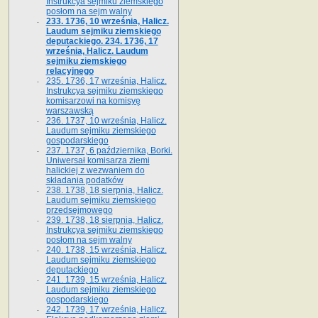
Instrukcya sejmiku ziemskiego
posłom na sejm walny
233. 1736, 10 września, Halicz.
Laudum sejmiku ziemskiego
deputackiego. 234. 1736, 17
września, Halicz. Laudum
sejmiku ziemskiego
relacyjnego
235. 1736, 17 września, Halicz.
Instrukcya sejmiku ziemskiego
komisarzowi na komisyę
warszawską
236. 1737, 10 września, Halicz.
Laudum sejmiku ziemskiego
gospodarskiego
237. 1737, 6 października, Borki.
Uniwersał komisarza ziemi
halickiej z wezwaniem do
składania podatków
238. 1738, 18 sierpnia, Halicz.
Laudum sejmiku ziemskiego
przedsejmowego
239. 1738, 18 sierpnia, Halicz.
Instrukcya sejmiku ziemskiego
posłom na sejm walny
240. 1738, 15 września, Halicz.
Laudum sejmiku ziemskiego
deputackiego
241. 1739, 15 września, Halicz.
Laudum sejmiku ziemskiego
gospodarskiego
242. 1739, 17 września, Halicz.