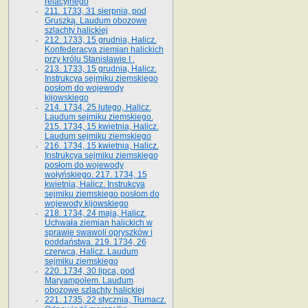
relacyjnego
211. 1733, 31 sierpnia, pod
Gruszką. Laudum obozowe
szlachty halickiej
212. 1733, 15 grudnia, Halicz.
Konfederacya ziemian halickich
przy królu Stanisławie I .
213. 1733, 15 grudnia, Halicz.
Instrukcya sejmiku ziemskiego
posłom do wojewody
kijowskiego
214. 1734, 25 lutego, Halicz.
Laudum sejmiku ziemskiego.
215. 1734, 15 kwietnia, Halicz.
Laudum sejmiku ziemskiego
216. 1734, 15 kwietnia, Halicz.
Instrukcya sejmiku ziemskiego
posłom do wojewody
wołyńskiego. 217. 1734, 15
kwietnia, Halicz. Instrukcya
sejmiku ziemskiego posłom do
wojewody kijowskiego
218. 1734, 24 maja, Halicz.
Uchwała ziemian halickich w
sprawie swawoli opryszków i
poddaństwa. 219. 1734, 26
czerwca, Halicz. Laudum
sejmiku ziemskiego
220. 1734, 30 lipca, pod
Maryampolem. Laudum
obozowe szlachty halickiej
221. 1735, 22 stycznia, Tłumacz.