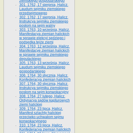
ziemskiego gospodarskiego
301. 1762, 17 sierpnia, Halicz.
Laudum sejmiku ziemskiego
przedsejmowego
302. 1762, 17 sierpnia, Halicz.
Instrukcya sejmiku ziemskiego
posłom na sejm walny
303. 1763, 10 września, Halicz.
Manifestacya ziemian halickich
w sprawie elekcyi sędziego i
podsędka tejże ziemi
304. 1763, 12 września, Halicz.
Manifestacye ziemian halickich
w sprawie sejmiku ziemskiego
deputackiego
305. 1763, 13 września, Halicz.
Laudum sejmiku ziemskiego
gospodarskiego
306. 1764, 30 stycznia, Halicz.
Konfederacya ziemian halickich
307. 1764, 30 stycznia, Halicz.
Instrukcya sejmiku ziemskiego
posłom na sejm konwokacyjny
308. 1764, 27 lutego, Halicz.
Ordynacya sądów kapturowych
ziemi halickiej
309. 1764, 23 lipca, Halicz.
Manifest szlachty halickiej
przeciwko uchwałom sejmu
konwokacyjnego
310. 1764, 23 lipca, Halicz.
Konfederacya ziemian halickich