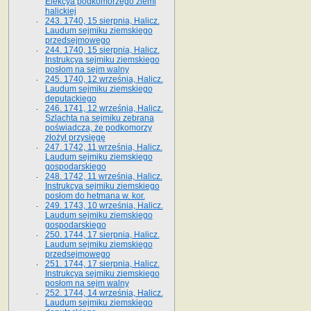
Elekcya podkomorzego ziemi
halickiej
243. 1740, 15 sierpnia, Halicz.
Laudum sejmiku ziemskiego
przedsejmowego
244. 1740, 15 sierpnia, Halicz.
Instrukcya sejmiku ziemskiego
posłom na sejm walny
245. 1740, 12 września, Halicz.
Laudum sejmiku ziemskiego
deputackiego
246. 1741, 12 września, Halicz.
Szlachta na sejmiku zebrana
poświadcza, że podkomorzy
złożył przysięgę
247. 1742, 11 września, Halicz.
Laudum sejmiku ziemskiego
gospodarskiego
248. 1742, 11 września, Halicz.
Instrukcya sejmiku ziemskiego
posłom do hetmana w. kor.
249. 1743, 10 września, Halicz.
Laudum sejmiku ziemskiego
gospodarskiego
250. 1744, 17 sierpnia, Halicz.
Laudum sejmiku ziemskiego
przedsejmowego
251. 1744, 17 sierpnia, Halicz.
Instrukcya sejmiku ziemskiego
posłom na sejm walny
252. 1744, 14 września, Halicz.
Laudum sejmiku ziemskiego