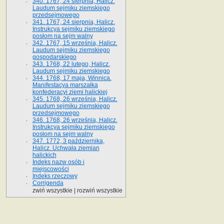
340. 1767, 24 sierpnia, Halicz.
Laudum sejmiku ziemskiego
przedsejmowego
341. 1767, 24 sierpnia, Halicz.
Instrukcya sejmiku ziemskiego
posłom na sejm walny
342. 1767, 15 września, Halicz.
Laudum sejmiku ziemskiego
gospodarskiego
343. 1768, 22 lutego, Halicz.
Laudum sejmiku ziemskiego
344. 1768, 17 maja, Winnica.
Manifestacya marszałka
konfederacyi ziemi halickiej
345. 1768, 26 września, Halicz.
Laudum sejmiku ziemskiego
przedsejmowego
346. 1768, 26 września, Halicz.
Instrukcya sejmiku ziemskiego
posłom na sejm walny
347. 1772, 3 października,
Halicz. Uchwała ziemian
halickich
Indeks nazw osób i
miejscowości
Indeks rzeczowy
Corrigenda
zwiń wszystkie
|
rozwiń wszystkie