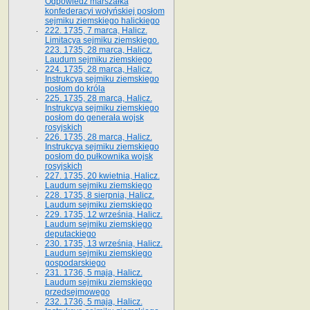
Odpowiedź marszałka
konfederacyi wołyńskiej posłom
sejmiku ziemskiego halickiego
222. 1735, 7 marca, Halicz.
Limitacya sejmiku ziemskiego.
223. 1735, 28 marca, Halicz.
Laudum sejmiku ziemskiego
224. 1735, 28 marca, Halicz.
Instrukcya sejmiku ziemskiego
posłom do króla
225. 1735, 28 marca, Halicz.
Instrukcya sejmiku ziemskiego
posłom do generała wojsk
rosyjskich
226. 1735, 28 marca, Halicz.
Instrukcya sejmiku ziemskiego
posłom do pułkownika wojsk
rosyjskich
227. 1735, 20 kwietnia, Halicz.
Laudum sejmiku ziemskiego
228. 1735, 8 sierpnia, Halicz.
Laudum sejmiku ziemskiego
229. 1735, 12 września, Halicz.
Laudum sejmiku ziemskiego
deputackiego
230. 1735, 13 września, Halicz.
Laudum sejmiku ziemskiego
gospodarskiego
231. 1736, 5 maja, Halicz.
Laudum sejmiku ziemskiego
przedsejmowego
232. 1736, 5 maja, Halicz.