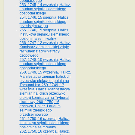
deputackiego
253. 1745, 14 września, Halicz.
Laudum sejmiku ziemskiego
gospodarskiego
254. 1746, 15 sierpnia, Halicz.
Laudum sejmiku ziemskiego
przedsejmowego
255. 1746, 15 sierpnia, Halicz.
Instrukcya sejmiku ziemskiego
posłom na sejm walny
256. 1747, 12 września, Halicz.
Komisarz ziemi halickiej zdaje
rachunek z administracyi
czopowego
257. 1748, 10 września, Halicz.
Laudum sejmiku ziemskiego
gospodarskiego
258. 1749, 15 września, Halicz.
Manifestacya ziemian halickich
przeciwko elekcyi deputata na
Trybunał kor. 259. 1749, 17
września, Halicz. Manifestacya
ziemian halickich przeciwko
elekcyi komisarza na Trybunał
skarbowy. 260. 1750, 16
czerwca, Halicz. Laudum
sejmiku ziemskiego
przedsejmowego
261. 1750, 16 czerwca, Halicz.
Instrukcya sejmiku ziemskiego
posłom na sejm walny
262. 1750, 16 czerwca, Halicz.