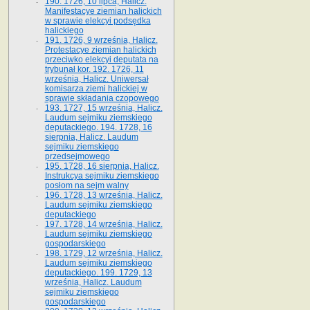
190. 1726, 10 lipca, Halicz.
Manifestacye ziemian halickich
w sprawie elekcyi podsędka
halickiego
191. 1726, 9 września, Halicz.
Protestacye ziemian halickich
przeciwko elekcyi deputata na
trybunał kor. 192. 1726, 11
września, Halicz. Uniwersał
komisarza ziemi halickiej w
sprawie składania czopowego
193. 1727, 15 września, Halicz.
Laudum sejmiku ziemskiego
deputackiego. 194. 1728, 16
sierpnia, Halicz. Laudum
sejmiku ziemskiego
przedsejmowego
195. 1728, 16 sierpnia, Halicz.
Instrukcya sejmiku ziemskiego
posłom na sejm walny
196. 1728, 13 września, Halicz.
Laudum sejmiku ziemskiego
deputackiego
197. 1728, 14 września, Halicz.
Laudum sejmiku ziemskiego
gospodarskiego
198. 1729, 12 września, Halicz.
Laudum sejmiku ziemskiego
deputackiego. 199. 1729, 13
września, Halicz. Laudum
sejmiku ziemskiego
gospodarskiego