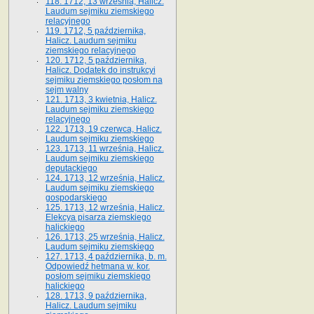
118. 1712, 13 września, Halicz.
Laudum sejmiku ziemskiego
relacyjnego
119. 1712, 5 października,
Halicz. Laudum sejmiku
ziemskiego relacyjnego
120. 1712, 5 października,
Halicz. Dodatek do instrukcyi
sejmiku ziemskiego posłom na
sejm walny
121. 1713, 3 kwietnia, Halicz.
Laudum sejmiku ziemskiego
relacyjnego
122. 1713, 19 czerwca, Halicz.
Laudum sejmiku ziemskiego
123. 1713, 11 września, Halicz.
Laudum sejmiku ziemskiego
deputackiego
124. 1713, 12 września, Halicz.
Laudum sejmiku ziemskiego
gospodarskiego
125. 1713, 12 września, Halicz.
Elekcya pisarza ziemskiego
halickiego
126. 1713, 25 września, Halicz.
Laudum sejmiku ziemskiego
127. 1713, 4 października, b. m.
Odpowiedź hetmana w. kor.
posłom sejmiku ziemskiego
halickiego
128. 1713, 9 października,
Halicz. Laudum sejmiku