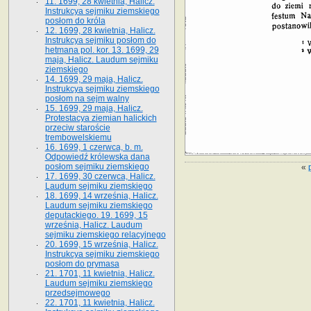
11. 1699, 28 kwietnia, Halicz.
Instrukcya sejmiku ziemskiego
posłom do króla
12. 1699, 28 kwietnia, Halicz.
Instrukcya sejmiku posłom do
hetmana pol. kor. 13. 1699, 29
maja, Halicz. Laudum sejmiku
ziemskiego
14. 1699, 29 maja, Halicz.
Instrukcya sejmiku ziemskiego
posłom na sejm walny
15. 1699, 29 maja, Halicz.
Protestacya ziemian halickich
przeciw staroście
trembowelskiemu
16. 1699, 1 czerwca, b. m.
Odpowiedź królewska dana
posłom sejmiku ziemskiego
«
17. 1699, 30 czerwca, Halicz.
Laudum sejmiku ziemskiego
18. 1699, 14 września, Halicz.
Laudum sejmiku ziemskiego
deputackiego. 19. 1699, 15
września, Halicz. Laudum
sejmiku ziemskiego relacyjnego
20. 1699, 15 września, Halicz.
Instrukcya sejmiku ziemskiego
posłom do prymasa
21. 1701, 11 kwietnia, Halicz.
Laudum sejmiku ziemskiego
przedsejmowego
22. 1701, 11 kwietnia, Halicz.