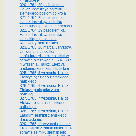
koronacyjny
320. 1764, 29 października,
Halicz. Instrukcya sejmiku
ziemskiego posłom do króla
321. 1764, 29 października,
Halicz. Instrukcya sejmiku
ziemskiego posłom do prymasa
322. 1764, 29 października,
Halicz. Instrukcya sejmiku
ziemskiego posłom do
wojewody ziem ruskich
323. 1765, 26 marca, Jaryszów.
Uniwersał marszałka
konfederacyi ziemi halickiej w
sprawie okazowania. 324. 1765,
4 września, Halicz. Elekcya
podkomorzego ziemi halickiej
325. 1765, 5 września, Halicz.
Elekcya sędziego ziemskiego
halickiego
326. 1765, 6 września, Halicz.
Elekcya podsędka ziemi
halickiej
327. 1765, 7 września, Halicz.
Elekcya pisarza ziemskiego
halickiego
328. 1765, 9 września, Halicz.
Laudum sejmiku ziemskiego
deputackiego
329. 1765, 11 września, Halicz.
Protestacya ziemian halickich w
sprawie sejmiku ziemskiego