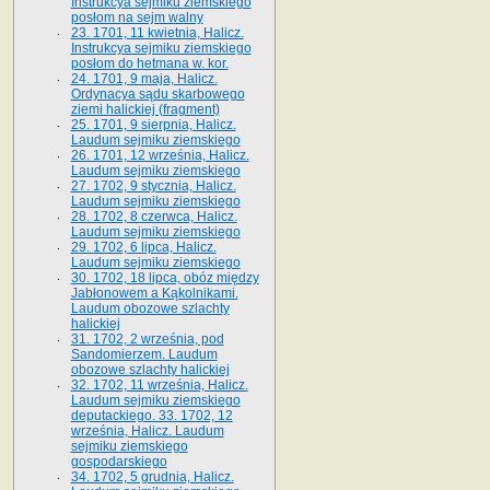
Instrukcya sejmiku ziemskiego
posłom na sejm walny
23. 1701, 11 kwietnia, Halicz.
Instrukcya sejmiku ziemskiego
posłom do hetmana w. kor.
24. 1701, 9 maja, Halicz.
Ordynacya sądu skarbowego
ziemi halickiej (fragment)
25. 1701, 9 sierpnia, Halicz.
Laudum sejmiku ziemskiego
26. 1701, 12 września, Halicz.
Laudum sejmiku ziemskiego
27. 1702, 9 stycznia, Halicz.
Laudum sejmiku ziemskiego
28. 1702, 8 czerwca, Halicz.
Laudum sejmiku ziemskiego
29. 1702, 6 lipca, Halicz.
Laudum sejmiku ziemskiego
30. 1702, 18 lipca, obóz między
Jabłonowem a Kąkolnikami.
Laudum obozowe szlachty
halickiej
31. 1702, 2 września, pod
Sandomierzem. Laudum
obozowe szlachty halickiej
32. 1702, 11 września, Halicz.
Laudum sejmiku ziemskiego
deputackiego. 33. 1702, 12
września, Halicz. Laudum
sejmiku ziemskiego
gospodarskiego
34. 1702, 5 grudnia, Halicz.