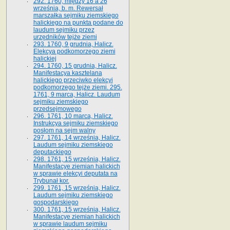
292. 1760, między 16 a 26
września, b. m. Rewersał
marszałka sejmiku ziemskiego
halickiego na punkta podane do
laudum sejmiku przez
urzędników tejże ziemi
293. 1760, 9 grudnia, Halicz.
Elekcya podkomorzego ziemi
halickiej
294. 1760, 15 grudnia, Halicz.
Manifestacya kasztelana
halickiego przeciwko elekcyi
podkomorzego tejże ziemi. 295.
1761, 9 marca, Halicz. Laudum
sejmiku ziemskiego
przedsejmowego
296. 1761, 10 marca, Halicz.
Instrukcya sejmiku ziemskiego
posłom na sejm walny
297. 1761, 14 września, Halicz.
Laudum sejmiku ziemskiego
deputackiego
298. 1761, 15 września, Halicz.
Manifestacye ziemian halickich
w sprawie elekcyi deputata na
Trybunał kor.
299. 1761, 15 września, Halicz.
Laudum sejmiku ziemskiego
gospodarskiego
300. 1761, 15 września, Halicz.
Manifestacye ziemian halickich
w sprawie laudum sejmiku