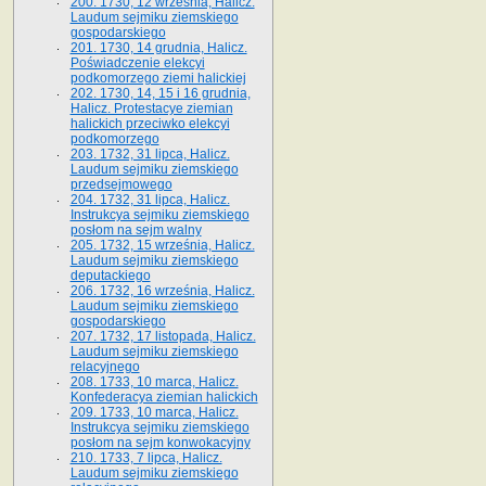
200. 1730, 12 września, Halicz.
Laudum sejmiku ziemskiego
gospodarskiego
201. 1730, 14 grudnia, Halicz.
Poświadczenie elekcyi
podkomorzego ziemi halickiej
202. 1730, 14, 15 i 16 grudnia,
Halicz. Protestacye ziemian
halickich przeciwko elekcyi
podkomorzego
203. 1732, 31 lipca, Halicz.
Laudum sejmiku ziemskiego
przedsejmowego
204. 1732, 31 lipca, Halicz.
Instrukcya sejmiku ziemskiego
posłom na sejm walny
205. 1732, 15 września, Halicz.
Laudum sejmiku ziemskiego
deputackiego
206. 1732, 16 września, Halicz.
Laudum sejmiku ziemskiego
gospodarskiego
207. 1732, 17 listopada, Halicz.
Laudum sejmiku ziemskiego
relacyjnego
208. 1733, 10 marca, Halicz.
Konfederacya ziemian halickich­
209. 1733, 10 marca, Halicz.
Instrukcya sejmiku ziemskiego
posłom na sejm konwokacyjny
210. 1733, 7 lipca, Halicz.
Laudum sejmiku ziemskiego