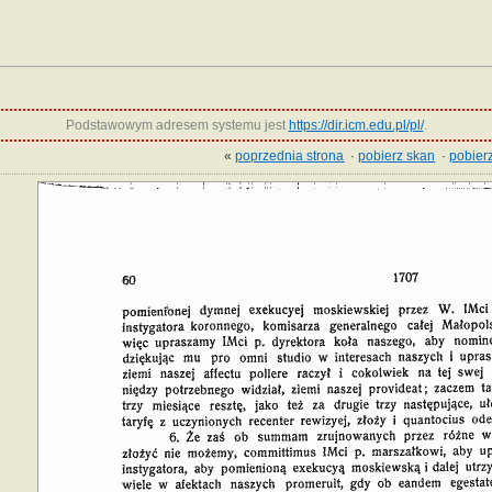
Podstawowym adresem systemu jest
https://dir.icm.edu.pl/pl/
.
«
poprzednia strona
·
pobierz skan
·
pobierz