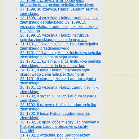
16. 1699, 1 czerwca, b. m. Odpowiedź
królewska dana posłom sejmiku ziemskiego
17. 1699, 30 czerwca, Halicz. Laudum sejmiku
ziemskiego
18. 1699, 14 września, Halicz. Laudum sejmiku
ziemskiego deputackiego. 19. 1699, 15
września, Halicz. Laudum sejmiku ziemskiego
relacyjnego
20. 1699, 15 września, Halicz. Instrukcya
sejmiku ziemskiego posłom do prymasa
21. 1701, 11 kwietnia, Halicz. Laudum sejmiku
ziemskiego przedsejmowego
22. 1701, 11 kwietnia, Halicz. Instrukcya sejmiku
ziemskiego posłom na sejm walny
23. 1701, 11 kwietnia, Halicz. Instrukcya sejmiku
ziemskiego posłom do hetmana w. kor.
24. 1701, 9 maja, Halicz. Ordynacya sądu
skarbowego ziemi halickiej (fragment)
25. 1701, 9 sierpnia, Halicz. Laudum sejmiku
ziemskiego
26. 1701, 12 września, Halicz. Laudum sejmiku
ziemskiego
27. 1702, 9 stycznia, Halicz. Laudum sejmiku
ziemskiego
28. 1702, 8 czerwca, Halicz. Laudum sejmiku
ziemskiego
29. 1702, 6 lipca, Halicz. Laudum sejmiku
ziemskiego
30. 1702, 18 lipca, obóz między Jabłonowem a
Kąkolnikami. Laudum obozowe szlachty
halickiej
31. 1702, 2 września, pod Sandomierzem.