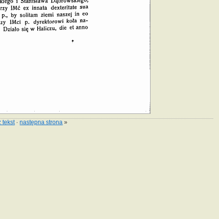
 tekst
·
następna strona
»