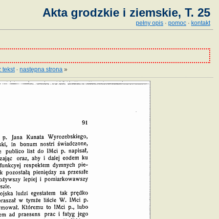
Akta grodzkie i ziemskie, T. 25
pełny opis
·
pomoc
·
kontakt
 tekst
·
następna strona
»