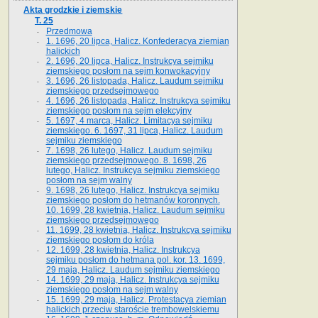
Akta grodzkie i ziemskie
T. 25
Przedmowa
1. 1696, 20 lipca, Halicz. Konfederacya ziemian
halickich
2. 1696, 20 lipca, Halicz. Instrukcya sejmiku
ziemskiego posłom na sejm konwokacyjny
3. 1696, 26 listopada, Halicz. Laudum sejmiku
ziemskiego przedsejmowego
4. 1696, 26 listopada, Halicz. Instrukcya sejmiku
ziemskiego posłom na sejm elekcyjny
5. 1697, 4 marca, Halicz. Limitacya sejmiku
ziemskiego. 6. 1697, 31 lipca, Halicz. Laudum
sejmiku ziemskiego
7. 1698, 26 lutego, Halicz. Laudum sejmiku
ziemskiego przedsejmowego. 8. 1698, 26
lutego, Halicz. Instrukcya sejmiku ziemskiego
posłom na sejm walny
9. 1698, 26 lutego, Halicz. Instrukcya sejmiku
ziemskiego posłom do hetmanów koronnych.
10. 1699, 28 kwietnia, Halicz. Laudum sejmiku
ziemskiego przedsejmowego
11. 1699, 28 kwietnia, Halicz. Instrukcya sejmiku
ziemskiego posłom do króla
12. 1699, 28 kwietnia, Halicz. Instrukcya
sejmiku posłom do hetmana pol. kor. 13. 1699,
29 maja, Halicz. Laudum sejmiku ziemskiego
14. 1699, 29 maja, Halicz. Instrukcya sejmiku
ziemskiego posłom na sejm walny
15. 1699, 29 maja, Halicz. Protestacya ziemian
halickich przeciw staroście trembowelskiemu