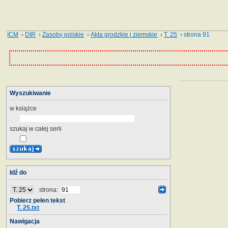
ICM
›
DIR
›
Zasoby polskie
›
Akta grodzkie i ziemskie
›
T. 25
› strona 91
Wyszukiwanie
w książce
szukaj w całej serii
Idź do
strona:
Pobierz pełen tekst
T. 25.txt
Nawigacja