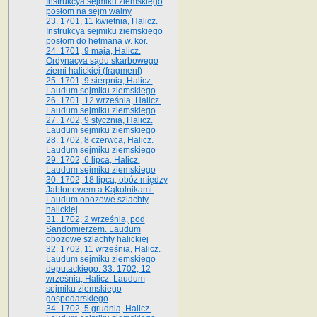
Instrukcya sejmiku ziemskiego
posłom na sejm walny
23. 1701, 11 kwietnia, Halicz.
Instrukcya sejmiku ziemskiego
posłom do hetmana w. kor.
24. 1701, 9 maja, Halicz.
Ordynacya sądu skarbowego
ziemi halickiej (fragment)
25. 1701, 9 sierpnia, Halicz.
Laudum sejmiku ziemskiego
26. 1701, 12 września, Halicz.
Laudum sejmiku ziemskiego
27. 1702, 9 stycznia, Halicz.
Laudum sejmiku ziemskiego
28. 1702, 8 czerwca, Halicz.
Laudum sejmiku ziemskiego
29. 1702, 6 lipca, Halicz.
Laudum sejmiku ziemskiego
30. 1702, 18 lipca, obóz między
Jabłonowem a Kąkolnikami.
Laudum obozowe szlachty
halickiej
31. 1702, 2 września, pod
Sandomierzem. Laudum
obozowe szlachty halickiej
32. 1702, 11 września, Halicz.
Laudum sejmiku ziemskiego
deputackiego. 33. 1702, 12
września, Halicz. Laudum
sejmiku ziemskiego
gospodarskiego
34. 1702, 5 grudnia, Halicz.