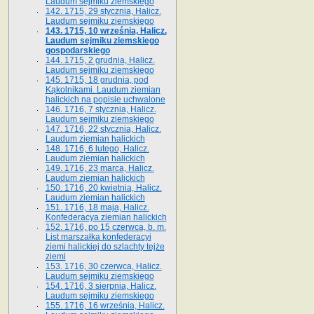
Laudum sejmiku ziemskiego
142. 1715, 29 stycznia, Halicz.
Laudum sejmiku ziemskiego
143. 1715, 10 września, Halicz.
Laudum sejmiku ziemskiego
gospodarskiego
144. 1715, 2 grudnia, Halicz.
Laudum sejmiku ziemskiego
145. 1715, 18 grudnia, pod
Kąkolnikami. Laudum ziemian
halickich na popisie uchwalone
146. 1716, 7 stycznia, Halicz.
Laudum sejmiku ziemskiego
147. 1716, 22 stycznia, Halicz.
Laudum ziemian halickich
148. 1716, 6 lutego, Halicz.
Laudum ziemian halickich
149. 1716, 23 marca, Halicz.
Laudum ziemian halickich
150. 1716, 20 kwietnia, Halicz.
Laudum ziemian halickich
151. 1716, 18 maja, Halicz.
Konfederacya ziemian halickich
152. 1716, po 15 czerwca, b. m.
List marszałka konfederacyi
ziemi halickiej do szlachty tejże
ziemi
153. 1716, 30 czerwca, Halicz.
Laudum sejmiku ziemskiego
154. 1716, 3 sierpnia, Halicz.
Laudum sejmiku ziemskiego
155. 1716, 16 września, Halicz.