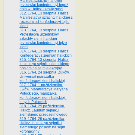
Manifest szlachty halickiej
przeciwko konfederacyi tegoż
dnia w Haliczu zawiązanej
312. 1764, 13 sierpnia, Halicz.
Manifestacya szlachty halickiej z
recesem od konfederacyi tejże
ziemi
313. 1764, 13 sierpnia, Halicz.
Protestacya urzędników i
szlachty ziemi halickiej
przeciwko konfederacyi tejże
ziemi
314. 1764, 13 sierpnia, Halicz.
Konfederacya ziemian halickich
315. 1764, 13 sierpnia, Halicz.
Instrukcya sejmiku ziemskiego
posłom na sejm elekcyjny
316. 1764, 24 sierpnia, Żuków.
Uniwersał marszałka
konfederacyi ziemi halickiej
317. 1764, 1 października,
Lwów. Manifestacya Maryana
Potockiego, marszałka
konfederacyi ziemi halickiej i
innych Potockich
318. 1764, 29 października,
Halicz. Laudum sejmiku
ziemskiego przedsejmowego
319. 1764, 29 października,
Halicz. Instrukcya sejmiku
ziemskiego posłom na sejm
koronacyjny