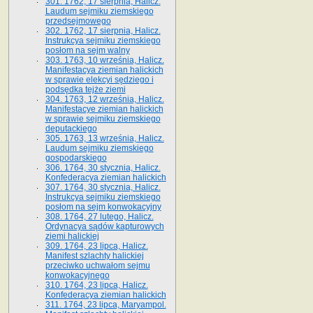
301. 1762, 17 sierpnia, Halicz.
Laudum sejmiku ziemskiego
przedsejmowego
302. 1762, 17 sierpnia, Halicz.
Instrukcya sejmiku ziemskiego
posłom na sejm walny
303. 1763, 10 września, Halicz.
Manifestacya ziemian halickich
w sprawie elekcyi sędziego i
podsędka tejże ziemi
304. 1763, 12 września, Halicz.
Manifestacye ziemian halickich
w sprawie sejmiku ziemskiego
deputackiego
305. 1763, 13 września, Halicz.
Laudum sejmiku ziemskiego
gospodarskiego
306. 1764, 30 stycznia, Halicz.
Konfederacya ziemian halickich
307. 1764, 30 stycznia, Halicz.
Instrukcya sejmiku ziemskiego
posłom na sejm konwokacyjny
308. 1764, 27 lutego, Halicz.
Ordynacya sądów kapturowych
ziemi halickiej
309. 1764, 23 lipca, Halicz.
Manifest szlachty halickiej
przeciwko uchwałom sejmu
konwokacyjnego
310. 1764, 23 lipca, Halicz.
Konfederacya ziemian halickich
311. 1764, 23 lipca, Maryampol.