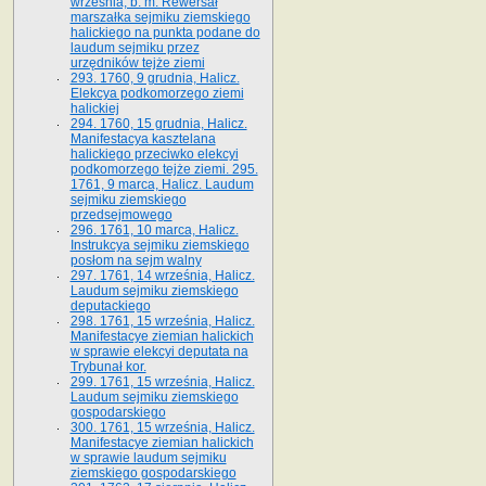
września, b. m. Rewersał
marszałka sejmiku ziemskiego
halickiego na punkta podane do
laudum sejmiku przez
urzędników tejże ziemi
293. 1760, 9 grudnia, Halicz.
Elekcya podkomorzego ziemi
halickiej
294. 1760, 15 grudnia, Halicz.
Manifestacya kasztelana
halickiego przeciwko elekcyi
podkomorzego tejże ziemi. 295.
1761, 9 marca, Halicz. Laudum
sejmiku ziemskiego
przedsejmowego
296. 1761, 10 marca, Halicz.
Instrukcya sejmiku ziemskiego
posłom na sejm walny
297. 1761, 14 września, Halicz.
Laudum sejmiku ziemskiego
deputackiego
298. 1761, 15 września, Halicz.
Manifestacye ziemian halickich
w sprawie elekcyi deputata na
Trybunał kor.
299. 1761, 15 września, Halicz.
Laudum sejmiku ziemskiego
gospodarskiego
300. 1761, 15 września, Halicz.
Manifestacye ziemian halickich
w sprawie laudum sejmiku
ziemskiego gospodarskiego