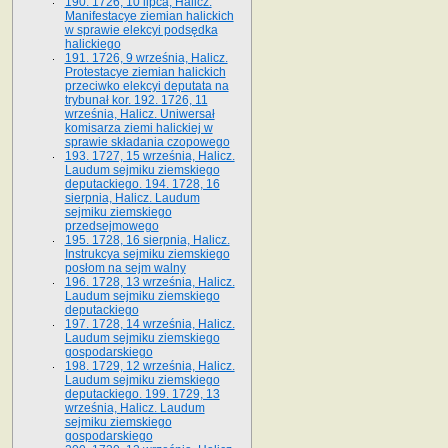
190. 1726, 10 lipca, Halicz.
Manifestacye ziemian halickich
w sprawie elekcyi podsędka
halickiego
191. 1726, 9 września, Halicz.
Protestacye ziemian halickich
przeciwko elekcyi deputata na
trybunał kor. 192. 1726, 11
września, Halicz. Uniwersał
komisarza ziemi halickiej w
sprawie składania czopowego
193. 1727, 15 września, Halicz.
Laudum sejmiku ziemskiego
deputackiego. 194. 1728, 16
sierpnia, Halicz. Laudum
sejmiku ziemskiego
przedsejmowego
195. 1728, 16 sierpnia, Halicz.
Instrukcya sejmiku ziemskiego
posłom na sejm walny
196. 1728, 13 września, Halicz.
Laudum sejmiku ziemskiego
deputackiego
197. 1728, 14 września, Halicz.
Laudum sejmiku ziemskiego
gospodarskiego
198. 1729, 12 września, Halicz.
Laudum sejmiku ziemskiego
deputackiego. 199. 1729, 13
września, Halicz. Laudum
sejmiku ziemskiego
gospodarskiego