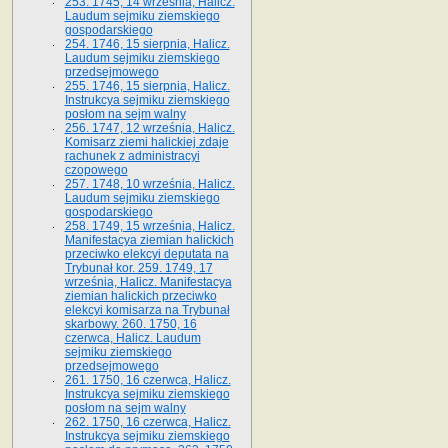
253. 1745, 14 września, Halicz.
Laudum sejmiku ziemskiego
gospodarskiego
254. 1746, 15 sierpnia, Halicz.
Laudum sejmiku ziemskiego
przedsejmowego
255. 1746, 15 sierpnia, Halicz.
Instrukcya sejmiku ziemskiego
posłom na sejm walny
256. 1747, 12 września, Halicz.
Komisarz ziemi halickiej zdaje
rachunek z administracyi
czopowego
257. 1748, 10 września, Halicz.
Laudum sejmiku ziemskiego
gospodarskiego
258. 1749, 15 września, Halicz.
Manifestacya ziemian halickich
przeciwko elekcyi deputata na
Trybunał kor. 259. 1749, 17
września, Halicz. Manifestacya
ziemian halickich przeciwko
elekcyi komisarza na Trybunał
skarbowy. 260. 1750, 16
czerwca, Halicz. Laudum
sejmiku ziemskiego
przedsejmowego
261. 1750, 16 czerwca, Halicz.
Instrukcya sejmiku ziemskiego
posłom na sejm walny
262. 1750, 16 czerwca, Halicz.
Instrukcya sejmiku ziemskiego