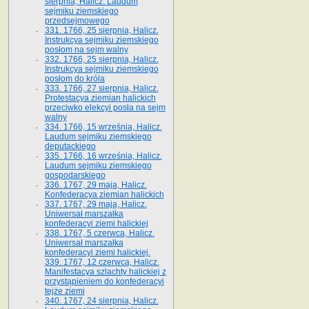
sierpnia, Halicz. Laudum
sejmiku ziemskiego
przedsejmowego
331. 1766, 25 sierpnia, Halicz.
Instrukcya sejmiku ziemskiego
posłom na sejm walny
332. 1766, 25 sierpnia, Halicz.
Instrukcya sejmiku ziemskiego
posłom do króla
333. 1766, 27 sierpnia, Halicz.
Protestacya ziemian halickich
przeciwko elekcyi posła na sejm
walny
334. 1766, 15 września, Halicz.
Laudum sejmiku ziemskiego
deputackiego
335. 1766, 16 września, Halicz.
Laudum sejmiku ziemskiego
gospodarskiego
336. 1767, 29 maja, Halicz.
Konfederacya ziemian halickich
337. 1767, 29 maja, Halicz.
Uniwersał marszałka
konfederacyi ziemi halickiej
338. 1767, 5 czerwca, Halicz.
Uniwersał marszałka
konfederacyi ziemi halickiej.
339. 1767, 12 czerwca, Halicz.
Manifestacya szlachty halickiej z
przystąpieniem do konfederacyi
tejże ziemi
340. 1767, 24 sierpnia, Halicz.