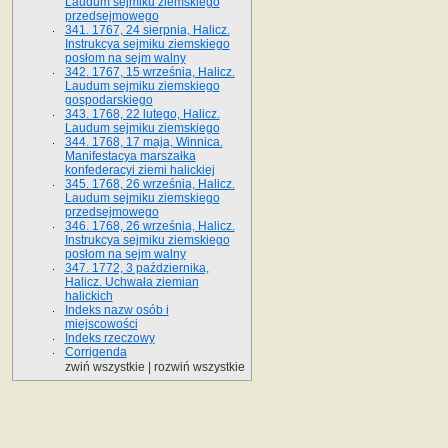
Laudum sejmiku ziemskiego
przedsejmowego
341. 1767, 24 sierpnia, Halicz.
Instrukcya sejmiku ziemskiego
posłom na sejm walny
342. 1767, 15 września, Halicz.
Laudum sejmiku ziemskiego
gospodarskiego
343. 1768, 22 lutego, Halicz.
Laudum sejmiku ziemskiego
344. 1768, 17 maja, Winnica.
Manifestacya marszałka
konfederacyi ziemi halickiej
345. 1768, 26 września, Halicz.
Laudum sejmiku ziemskiego
przedsejmowego
346. 1768, 26 września, Halicz.
Instrukcya sejmiku ziemskiego
posłom na sejm walny
347. 1772, 3 października,
Halicz. Uchwała ziemian
halickich
Indeks nazw osób i
miejscowości
Indeks rzeczowy
Corrigenda
zwiń wszystkie
|
rozwiń wszystkie