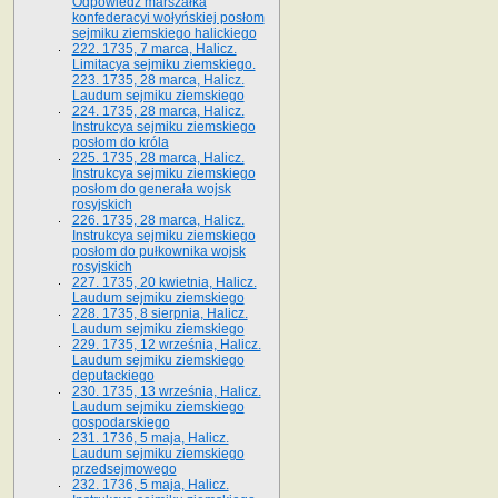
Odpowiedź marszałka
konfederacyi wołyńskiej posłom
sejmiku ziemskiego halickiego
222. 1735, 7 marca, Halicz.
Limitacya sejmiku ziemskiego.
223. 1735, 28 marca, Halicz.
Laudum sejmiku ziemskiego
224. 1735, 28 marca, Halicz.
Instrukcya sejmiku ziemskiego
posłom do króla
225. 1735, 28 marca, Halicz.
Instrukcya sejmiku ziemskiego
posłom do generała wojsk
rosyjskich
226. 1735, 28 marca, Halicz.
Instrukcya sejmiku ziemskiego
posłom do pułkownika wojsk
rosyjskich
227. 1735, 20 kwietnia, Halicz.
Laudum sejmiku ziemskiego
228. 1735, 8 sierpnia, Halicz.
Laudum sejmiku ziemskiego
229. 1735, 12 września, Halicz.
Laudum sejmiku ziemskiego
deputackiego
230. 1735, 13 września, Halicz.
Laudum sejmiku ziemskiego
gospodarskiego
231. 1736, 5 maja, Halicz.
Laudum sejmiku ziemskiego
przedsejmowego
232. 1736, 5 maja, Halicz.