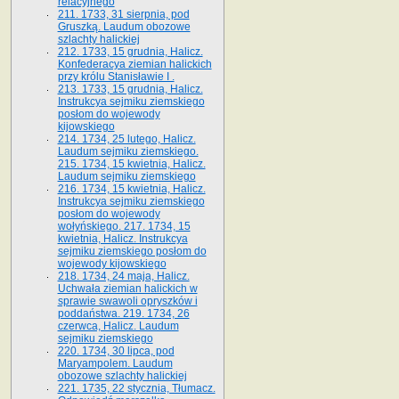
relacyjnego
211. 1733, 31 sierpnia, pod
Gruszką. Laudum obozowe
szlachty halickiej
212. 1733, 15 grudnia, Halicz.
Konfederacya ziemian halickich
przy królu Stanisławie I .
213. 1733, 15 grudnia, Halicz.
Instrukcya sejmiku ziemskiego
posłom do wojewody
kijowskiego
214. 1734, 25 lutego, Halicz.
Laudum sejmiku ziemskiego.
215. 1734, 15 kwietnia, Halicz.
Laudum sejmiku ziemskiego
216. 1734, 15 kwietnia, Halicz.
Instrukcya sejmiku ziemskiego
posłom do wojewody
wołyńskiego. 217. 1734, 15
kwietnia, Halicz. Instrukcya
sejmiku ziemskiego posłom do
wojewody kijowskiego
218. 1734, 24 maja, Halicz.
Uchwała ziemian halickich w
sprawie swawoli opryszków i
poddaństwa. 219. 1734, 26
czerwca, Halicz. Laudum
sejmiku ziemskiego
220. 1734, 30 lipca, pod
Maryampolem. Laudum
obozowe szlachty halickiej
221. 1735, 22 stycznia, Tłumacz.