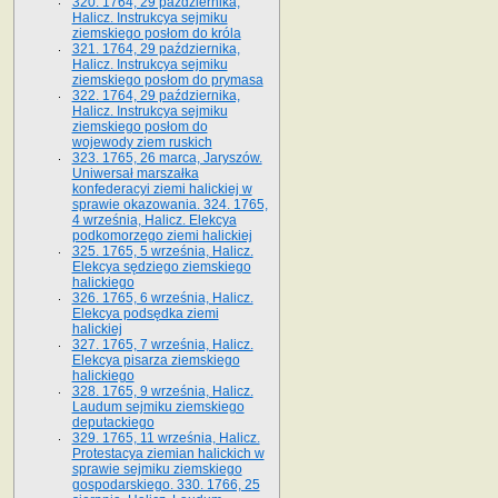
320. 1764, 29 października,
Halicz. Instrukcya sejmiku
ziemskiego posłom do króla
321. 1764, 29 października,
Halicz. Instrukcya sejmiku
ziemskiego posłom do prymasa
322. 1764, 29 października,
Halicz. Instrukcya sejmiku
ziemskiego posłom do
wojewody ziem ruskich
323. 1765, 26 marca, Jaryszów.
Uniwersał marszałka
konfederacyi ziemi halickiej w
sprawie okazowania. 324. 1765,
4 września, Halicz. Elekcya
podkomorzego ziemi halickiej
325. 1765, 5 września, Halicz.
Elekcya sędziego ziemskiego
halickiego
326. 1765, 6 września, Halicz.
Elekcya podsędka ziemi
halickiej
327. 1765, 7 września, Halicz.
Elekcya pisarza ziemskiego
halickiego
328. 1765, 9 września, Halicz.
Laudum sejmiku ziemskiego
deputackiego
329. 1765, 11 września, Halicz.
Protestacya ziemian halickich w
sprawie sejmiku ziemskiego
gospodarskiego. 330. 1766, 25