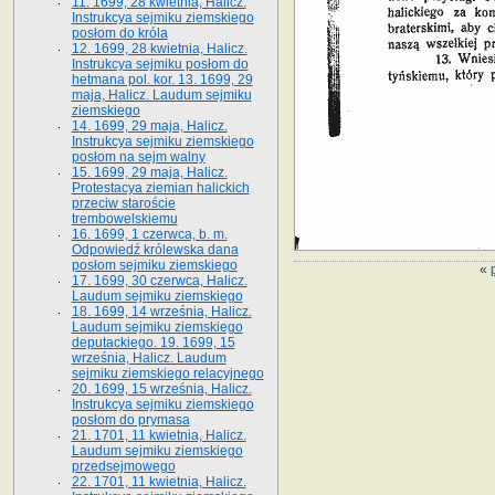
11. 1699, 28 kwietnia, Halicz.
Instrukcya sejmiku ziemskiego
posłom do króla
12. 1699, 28 kwietnia, Halicz.
Instrukcya sejmiku posłom do
hetmana pol. kor. 13. 1699, 29
maja, Halicz. Laudum sejmiku
ziemskiego
14. 1699, 29 maja, Halicz.
Instrukcya sejmiku ziemskiego
posłom na sejm walny
15. 1699, 29 maja, Halicz.
Protestacya ziemian halickich
przeciw staroście
trembowelskiemu
16. 1699, 1 czerwca, b. m.
Odpowiedź królewska dana
posłom sejmiku ziemskiego
«
17. 1699, 30 czerwca, Halicz.
Laudum sejmiku ziemskiego
18. 1699, 14 września, Halicz.
Laudum sejmiku ziemskiego
deputackiego. 19. 1699, 15
września, Halicz. Laudum
sejmiku ziemskiego relacyjnego
20. 1699, 15 września, Halicz.
Instrukcya sejmiku ziemskiego
posłom do prymasa
21. 1701, 11 kwietnia, Halicz.
Laudum sejmiku ziemskiego
przedsejmowego
22. 1701, 11 kwietnia, Halicz.