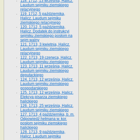
118. 1712, 13 września, Halicz.
Laudum sejmiku ziemskiego
relacyjnego
119. 1712, 5 października,
Halicz. Laudum sejmiku
ziemskiego relacyjnego
120. 1712, 5 października,
Halicz. Dodatek do instrukcyi
sejmiku ziemskiego posłom na
sejm walny
121. 1713, 3 kwietnia, Halicz.
Laudum sejmiku ziemskiego
relacyjnego
122. 1713, 19 czerwca, Halicz.
Laudum sejmiku ziemskiego
123. 1713, 11 września, Halicz.
Laudum sejmiku ziemskiego
deputackiego
124. 1713, 12 września, Halicz.
Laudum sejmiku ziemskiego
gospodarskiego
125. 1713, 12 września, Halicz.
Elekcya pisarza ziemskiego
halickiego
126. 1713, 25 września, Halicz.
Laudum sejmiku ziemskiego
127. 1713, 4 października, b. m.
Odpowiedź hetmana w. kor.
posłom sejmiku ziemskiego
halickiego
128. 1713, 9 października,
Halicz. Laudum sejmiku