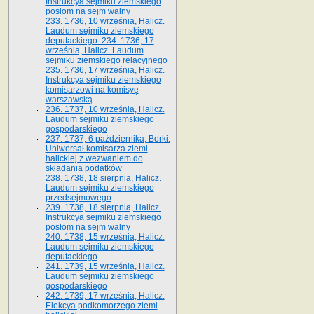
Instrukcya sejmiku ziemskiego
posłom na sejm walny
233. 1736, 10 września, Halicz.
Laudum sejmiku ziemskiego
deputackiego. 234. 1736, 17
września, Halicz. Laudum
sejmiku ziemskiego relacyjnego
235. 1736, 17 września, Halicz.
Instrukcya sejmiku ziemskiego
komisarzowi na komisyę
warszawską
236. 1737, 10 września, Halicz.
Laudum sejmiku ziemskiego
gospodarskiego
237. 1737, 6 października, Borki.
Uniwersał komisarza ziemi
halickiej z wezwaniem do
składania podatków
238. 1738, 18 sierpnia, Halicz.
Laudum sejmiku ziemskiego
przedsejmowego
239. 1738, 18 sierpnia, Halicz.
Instrukcya sejmiku ziemskiego
posłom na sejm walny
240. 1738, 15 września, Halicz.
Laudum sejmiku ziemskiego
deputackiego
241. 1739, 15 września, Halicz.
Laudum sejmiku ziemskiego
gospodarskiego
242. 1739, 17 września, Halicz.
Elekcya podkomorzego ziemi