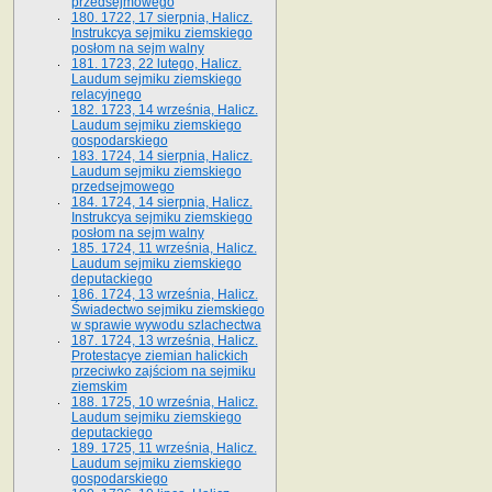
przedsejmowego
180. 1722, 17 sierpnia, Halicz.
Instrukcya sejmiku ziemskiego
posłom na sejm walny
181. 1723, 22 lutego, Halicz.
Laudum sejmiku ziemskiego
relacyjnego
182. 1723, 14 września, Halicz.
Laudum sejmiku ziemskiego
gospodarskiego
183. 1724, 14 sierpnia, Halicz.
Laudum sejmiku ziemskiego
przedsejmowego
184. 1724, 14 sierpnia, Halicz.
Instrukcya sejmiku ziemskiego
posłom na sejm walny
185. 1724, 11 września, Halicz.
Laudum sejmiku ziemskiego
deputackiego
186. 1724, 13 września, Halicz.
Świadectwo sejmiku ziemskiego
w sprawie wywodu szlachectwa
187. 1724, 13 września, Halicz.
Protestacye ziemian halickich
przeciwko zajściom na sejmiku
ziemskim
188. 1725, 10 września, Halicz.
Laudum sejmiku ziemskiego
deputackiego
189. 1725, 11 września, Halicz.
Laudum sejmiku ziemskiego
gospodarskiego