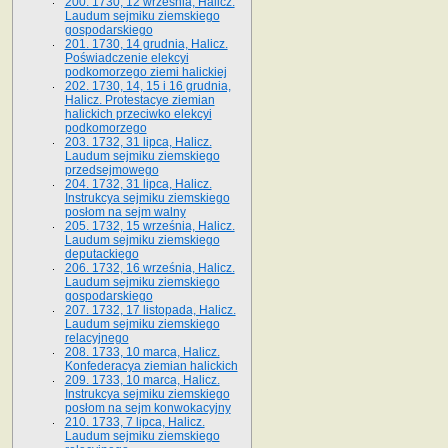
200. 1730, 12 września, Halicz.
Laudum sejmiku ziemskiego
gospodarskiego
201. 1730, 14 grudnia, Halicz.
Poświadczenie elekcyi
podkomorzego ziemi halickiej
202. 1730, 14, 15 i 16 grudnia,
Halicz. Protestacye ziemian
halickich przeciwko elekcyi
podkomorzego
203. 1732, 31 lipca, Halicz.
Laudum sejmiku ziemskiego
przedsejmowego
204. 1732, 31 lipca, Halicz.
Instrukcya sejmiku ziemskiego
posłom na sejm walny
205. 1732, 15 września, Halicz.
Laudum sejmiku ziemskiego
deputackiego
206. 1732, 16 września, Halicz.
Laudum sejmiku ziemskiego
gospodarskiego
207. 1732, 17 listopada, Halicz.
Laudum sejmiku ziemskiego
relacyjnego
208. 1733, 10 marca, Halicz.
Konfederacya ziemian halickich­
209. 1733, 10 marca, Halicz.
Instrukcya sejmiku ziemskiego
posłom na sejm konwokacyjny
210. 1733, 7 lipca, Halicz.
Laudum sejmiku ziemskiego