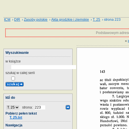
ICM
›
DIR
›
Zasoby polskie
›
Akta grodzkie i ziemskie
›
T. 25
› strona 223
Podstawowym adrese
«
Wyszukiwanie
w książce
szukaj w całej serii
Idź do
strona:
Pobierz pełen tekst
T. 25.txt
Nawigacja