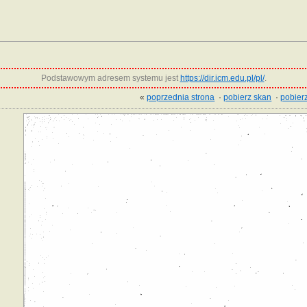
Podstawowym adresem systemu jest
https://dir.icm.edu.pl/pl/
.
«
poprzednia strona
·
pobierz skan
·
pobierz