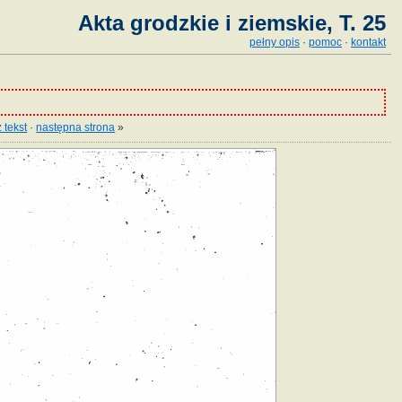
Akta grodzkie i ziemskie, T. 25
pełny opis
·
pomoc
·
kontakt
 tekst
·
następna strona
»