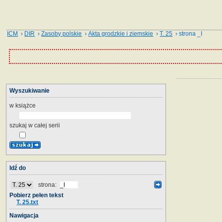
ICM
›
DIR
›
Zasoby polskie
›
Akta grodzkie i ziemskie
›
T. 25
› strona _I
Wyszukiwanie
w książce
szukaj w całej serii
Idź do
strona:
Pobierz pełen tekst
T. 25.txt
Nawigacja