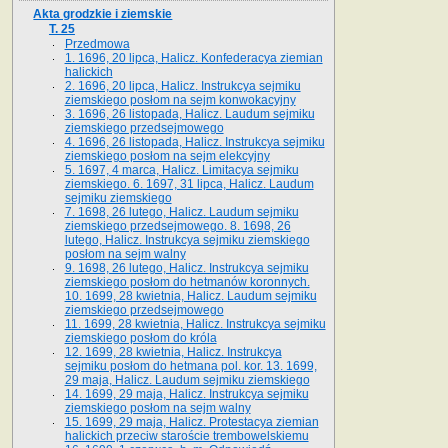
Akta grodzkie i ziemskie
T. 25
Przedmowa
1. 1696, 20 lipca, Halicz. Konfederacya ziemian
halickich
2. 1696, 20 lipca, Halicz. Instrukcya sejmiku
ziemskiego posłom na sejm konwokacyjny
3. 1696, 26 listopada, Halicz. Laudum sejmiku
ziemskiego przedsejmowego
4. 1696, 26 listopada, Halicz. Instrukcya sejmiku
ziemskiego posłom na sejm elekcyjny
5. 1697, 4 marca, Halicz. Limitacya sejmiku
ziemskiego. 6. 1697, 31 lipca, Halicz. Laudum
sejmiku ziemskiego
7. 1698, 26 lutego, Halicz. Laudum sejmiku
ziemskiego przedsejmowego. 8. 1698, 26
lutego, Halicz. Instrukcya sejmiku ziemskiego
posłom na sejm walny
9. 1698, 26 lutego, Halicz. Instrukcya sejmiku
ziemskiego posłom do hetmanów koronnych.
10. 1699, 28 kwietnia, Halicz. Laudum sejmiku
ziemskiego przedsejmowego
11. 1699, 28 kwietnia, Halicz. Instrukcya sejmiku
ziemskiego posłom do króla
12. 1699, 28 kwietnia, Halicz. Instrukcya
sejmiku posłom do hetmana pol. kor. 13. 1699,
29 maja, Halicz. Laudum sejmiku ziemskiego
14. 1699, 29 maja, Halicz. Instrukcya sejmiku
ziemskiego posłom na sejm walny
15. 1699, 29 maja, Halicz. Protestacya ziemian
halickich przeciw staroście trembowelskiemu