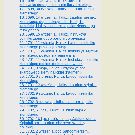
16. 1699, 1 czerwca, b. m. Odpowiedź
królewska dana posłom sejmiku ziemskiego
17. 1699, 30 czerwca, Halicz. Laudum sejmiku
ziemskiego
18. 1699, 14 września, Halicz. Laudum sejmiku
ziemskiego deputackiego. 19. 1699, 15
września, Halicz. Laudum sejmiku ziemskiego
relacyjnego
20. 1699, 15 września, Halicz. Instrukcya
sejmiku ziemskiego posłom do prymasa
21. 1701, 11 kwietnia, Halicz. Laudum sejmiku
ziemskiego przedsejmowego
22. 1701, 11 kwietnia, Halicz. Instrukcya sejmiku
ziemskiego posłom na sejm walny
23. 1701, 11 kwietnia, Halicz. Instrukcya sejmiku
ziemskiego posłom do hetmana w. kor.
24. 1701, 9 maja, Halicz. Ordynacya sądu
skarbowego ziemi halickiej (fragment)
25. 1701, 9 sierpnia, Halicz. Laudum sejmiku
ziemskiego
26. 1701, 12 września, Halicz. Laudum sejmiku
ziemskiego
27. 1702, 9 stycznia, Halicz. Laudum sejmiku
ziemskiego
28. 1702, 8 czerwca, Halicz. Laudum sejmiku
ziemskiego
29. 1702, 6 lipca, Halicz. Laudum sejmiku
ziemskiego
30. 1702, 18 lipca, obóz między Jabłonowem a
Kąkolnikami. Laudum obozowe szlachty
halickiej
31. 1702, 2 września, pod Sandomierzem.