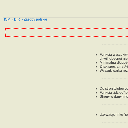
ICM
›
DIR
›
Zasoby polskie
Funkcja wyszukiwan
chwili obecnej ni
Minimalna długość
Znak specjalny „%
Wyszukiwarka rozr
Do stron tytułowy
Funkcja „idź do” 
Strony w danym to
Uzywając linku "p