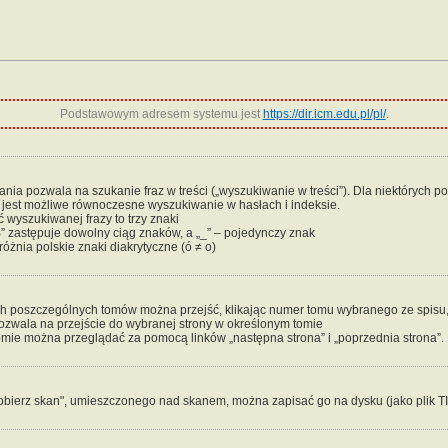
Podstawowym adresem systemu jest
https://dir.icm.edu.pl/pl/
.
ia pozwala na szukanie fraz w treści („wyszukiwanie w treści”). Dla niektórych po
e jest możliwe równoczesne wyszukiwanie w hasłach i indeksie.
 wyszukiwanej frazy to trzy znaki
” zastępuje dowolny ciąg znaków, a „_” – pojedynczy znak
óżnia polskie znaki diakrytyczne (ó ≠ o)
ch poszczególnych tomów można przejść, klikając numer tomu wybranego ze spisu, k
pozwala na przejście do wybranej strony w określonym tomie
mie można przeglądać za pomocą linków „następna strona” i „poprzednia strona”.
obierz skan", umieszczonego nad skanem, można zapisać go na dysku (jako plik T