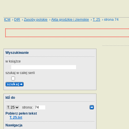
ICM
›
DIR
›
Zasoby polskie
›
Akta grodzkie i ziemskie
›
T. 25
› strona 74
Wyszukiwanie
w książce
szukaj w całej serii
Idź do
strona:
Pobierz pełen tekst
T. 25.txt
Nawigacja