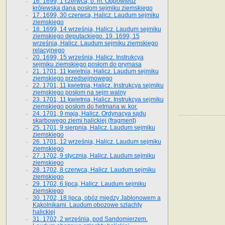
16. 1699, 1 czerwca, b. m. Odpowiedź
królewska dana posłom sejmiku ziemskiego
17. 1699, 30 czerwca, Halicz. Laudum sejmiku
ziemskiego
18. 1699, 14 września, Halicz. Laudum sejmiku
ziemskiego deputackiego. 19. 1699, 15
września, Halicz. Laudum sejmiku ziemskiego
relacyjnego
20. 1699, 15 września, Halicz. Instrukcya
sejmiku ziemskiego posłom do prymasa
21. 1701, 11 kwietnia, Halicz. Laudum sejmiku
ziemskiego przedsejmowego
22. 1701, 11 kwietnia, Halicz. Instrukcya sejmiku
ziemskiego posłom na sejm walny
23. 1701, 11 kwietnia, Halicz. Instrukcya sejmiku
ziemskiego posłom do hetmana w. kor.
24. 1701, 9 maja, Halicz. Ordynacya sądu
skarbowego ziemi halickiej (fragment)
25. 1701, 9 sierpnia, Halicz. Laudum sejmiku
ziemskiego
26. 1701, 12 września, Halicz. Laudum sejmiku
ziemskiego
27. 1702, 9 stycznia, Halicz. Laudum sejmiku
ziemskiego
28. 1702, 8 czerwca, Halicz. Laudum sejmiku
ziemskiego
29. 1702, 6 lipca, Halicz. Laudum sejmiku
ziemskiego
30. 1702, 18 lipca, obóz między Jabłonowem a
Kąkolnikami. Laudum obozowe szlachty
halickiej
31. 1702, 2 września, pod Sandomierzem.