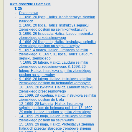
Akta grodzkie i ziemskie
T. 25
Przedmowa
1. 1696, 20 lipca, Halicz. Konfederacya ziemian
halickich
2. 1696, 20 lipca, Halicz. Instrukcya sejmiku
ziemskiego posłom na sejm konwokacyjny
3. 1696, 26 listopada, Halicz. Laudum sejmiku
ziemskiego przedsejmowego
4. 1696, 26 listopada, Halicz. Instrukcya sejmiku
ziemskiego posłom na sejm elekcyjny
5. 1697, 4 marca, Halicz. Limitacya sejmiku
ziemskiego. 6. 1697, 31 lipca, Halicz. Laudum
sejmiku ziemskiego
7. 1698, 26 lutego, Halicz. Laudum sejmiku
ziemskiego przedsejmowego. 8. 1698, 26
lutego, Halicz. Instrukcya sejmiku ziemskiego
posłom na sejm walny
9. 1698, 26 lutego, Halicz. Instrukcya sejmiku
ziemskiego posłom do hetmanów koronnych.
10. 1699, 28 kwietnia, Halicz. Laudum sejmiku
ziemskiego przedsejmowego
11. 1699, 28 kwietnia, Halicz. Instrukcya sejmiku
ziemskiego posłom do króla
12. 1699, 28 kwietnia, Halicz. Instrukcya
sejmiku posłom do hetmana pol. kor. 13. 1699,
29 maja, Halicz. Laudum sejmiku ziemskiego
14. 1699, 29 maja, Halicz. Instrukcya sejmiku
ziemskiego posłom na sejm walny
15. 1699, 29 maja, Halicz. Protestacya ziemian
halickich przeciw staroście trembowelskiemu