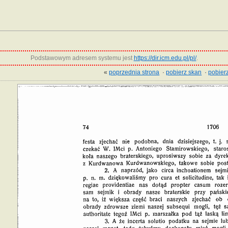
Podstawowym adresem systemu jest
https://dir.icm.edu.pl/pl/
.
«
poprzednia strona
·
pobierz skan
·
pobierz