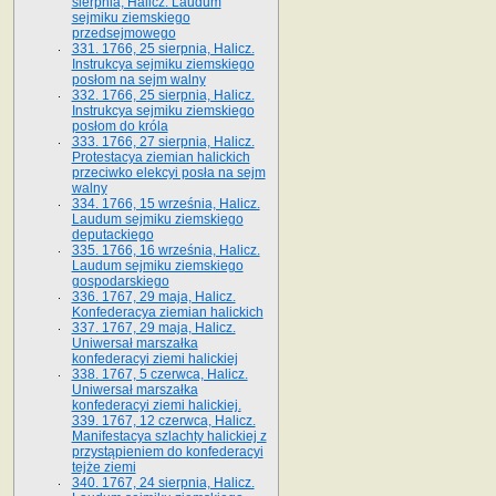
sierpnia, Halicz. Laudum
sejmiku ziemskiego
przedsejmowego
331. 1766, 25 sierpnia, Halicz.
Instrukcya sejmiku ziemskiego
posłom na sejm walny
332. 1766, 25 sierpnia, Halicz.
Instrukcya sejmiku ziemskiego
posłom do króla
333. 1766, 27 sierpnia, Halicz.
Protestacya ziemian halickich
przeciwko elekcyi posła na sejm
walny
334. 1766, 15 września, Halicz.
Laudum sejmiku ziemskiego
deputackiego
335. 1766, 16 września, Halicz.
Laudum sejmiku ziemskiego
gospodarskiego
336. 1767, 29 maja, Halicz.
Konfederacya ziemian halickich
337. 1767, 29 maja, Halicz.
Uniwersał marszałka
konfederacyi ziemi halickiej
338. 1767, 5 czerwca, Halicz.
Uniwersał marszałka
konfederacyi ziemi halickiej.
339. 1767, 12 czerwca, Halicz.
Manifestacya szlachty halickiej z
przystąpieniem do konfederacyi
tejże ziemi
340. 1767, 24 sierpnia, Halicz.