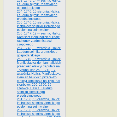
253. 1745, 14 września, Halicz.
Laudum sejmiku ziemskiego
gospodarskiego
254. 1746, 15 sierpnia, Halicz.
Laudum sejmiku ziemskiego
przedsejmowego
255. 1746, 15 sierpnia, Halicz.
Instrukcya sejmiku ziemskiego
posłom na sejm walny
256. 1747, 12 września, Halicz.
Komisarz ziemi halickiej zdaje
rachunek z administracyi
czopowego
257. 1748, 10 września, Halicz.
Laudum sejmiku ziemskiego
gospodarskiego
258. 1749, 15 września, Halicz.
Manifestacya ziemian halickich
przeciwko elekcyi deputata na
Trybunał kor. 259. 1749, 17
września, Halicz. Manifestacya
ziemian halickich przeciwko
elekcyi komisarza na Trybunał
skarbowy. 260. 1750, 16
czerwca, Halicz. Laudum
sejmiku ziemskiego
przedsejmowego
261. 1750, 16 czerwca, Halicz.
Instrukcya sejmiku ziemskiego
posłom na sejm walny
262. 1750, 16 czerwca, Halicz.
Instrukcya sejmiku ziemskiego