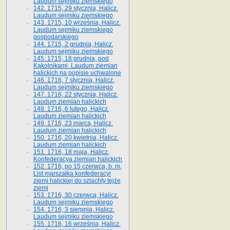
Laudum sejmiku ziemskiego
142. 1715, 29 stycznia, Halicz.
Laudum sejmiku ziemskiego
143. 1715, 10 września, Halicz.
Laudum sejmiku ziemskiego
gospodarskiego
144. 1715, 2 grudnia, Halicz.
Laudum sejmiku ziemskiego
145. 1715, 18 grudnia, pod
Kąkolnikami. Laudum ziemian
halickich na popisie uchwalone
146. 1716, 7 stycznia, Halicz.
Laudum sejmiku ziemskiego
147. 1716, 22 stycznia, Halicz.
Laudum ziemian halickich
148. 1716, 6 lutego, Halicz.
Laudum ziemian halickich
149. 1716, 23 marca, Halicz.
Laudum ziemian halickich
150. 1716, 20 kwietnia, Halicz.
Laudum ziemian halickich
151. 1716, 18 maja, Halicz.
Konfederacya ziemian halickich
152. 1716, po 15 czerwca, b. m.
List marszałka konfederacyi
ziemi halickiej do szlachty tejże
ziemi
153. 1716, 30 czerwca, Halicz.
Laudum sejmiku ziemskiego
154. 1716, 3 sierpnia, Halicz.
Laudum sejmiku ziemskiego
155. 1716, 16 września, Halicz.