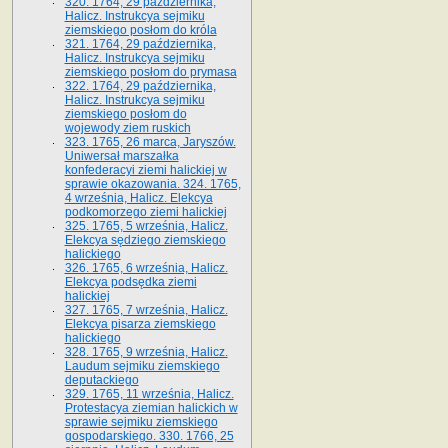
320. 1764, 29 października,
Halicz. Instrukcya sejmiku
ziemskiego posłom do króla
321. 1764, 29 października,
Halicz. Instrukcya sejmiku
ziemskiego posłom do prymasa
322. 1764, 29 października,
Halicz. Instrukcya sejmiku
ziemskiego posłom do
wojewody ziem ruskich
323. 1765, 26 marca, Jaryszów.
Uniwersał marszałka
konfederacyi ziemi halickiej w
sprawie okazowania. 324. 1765,
4 września, Halicz. Elekcya
podkomorzego ziemi halickiej
325. 1765, 5 września, Halicz.
Elekcya sędziego ziemskiego
halickiego
326. 1765, 6 września, Halicz.
Elekcya podsędka ziemi
halickiej
327. 1765, 7 września, Halicz.
Elekcya pisarza ziemskiego
halickiego
328. 1765, 9 września, Halicz.
Laudum sejmiku ziemskiego
deputackiego
329. 1765, 11 września, Halicz.
Protestacya ziemian halickich w
sprawie sejmiku ziemskiego
gospodarskiego. 330. 1766, 25