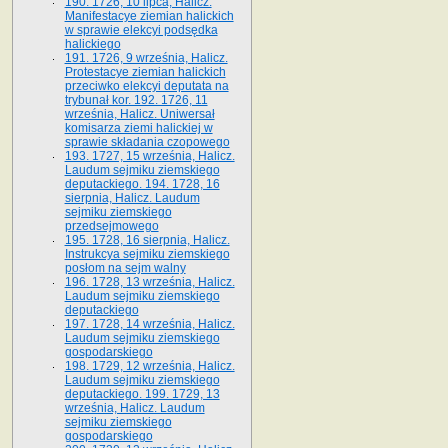
190. 1726, 10 lipca, Halicz.
Manifestacye ziemian halickich
w sprawie elekcyi podsędka
halickiego
191. 1726, 9 września, Halicz.
Protestacye ziemian halickich
przeciwko elekcyi deputata na
trybunał kor. 192. 1726, 11
września, Halicz. Uniwersał
komisarza ziemi halickiej w
sprawie składania czopowego
193. 1727, 15 września, Halicz.
Laudum sejmiku ziemskiego
deputackiego. 194. 1728, 16
sierpnia, Halicz. Laudum
sejmiku ziemskiego
przedsejmowego
195. 1728, 16 sierpnia, Halicz.
Instrukcya sejmiku ziemskiego
posłom na sejm walny
196. 1728, 13 września, Halicz.
Laudum sejmiku ziemskiego
deputackiego
197. 1728, 14 września, Halicz.
Laudum sejmiku ziemskiego
gospodarskiego
198. 1729, 12 września, Halicz.
Laudum sejmiku ziemskiego
deputackiego. 199. 1729, 13
września, Halicz. Laudum
sejmiku ziemskiego
gospodarskiego