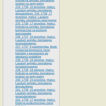
Instrukcya sejmiku ziemskiego
posłom na sejm walny
233. 1736, 10 września, Halicz.
Laudum sejmiku ziemskiego
deputackiego. 234. 1736, 17
września, Halicz. Laudum
sejmiku ziemskiego relacyjnego
235. 1736, 17 września, Halicz.
Instrukcya sejmiku ziemskiego
komisarzowi na komisyę
warszawską
236. 1737, 10 września, Halicz.
Laudum sejmiku ziemskiego
gospodarskiego
237. 1737, 6 października, Borki.
Uniwersał komisarza ziemi
halickiej z wezwaniem do
składania podatków
238. 1738, 18 sierpnia, Halicz.
Laudum sejmiku ziemskiego
przedsejmowego
239. 1738, 18 sierpnia, Halicz.
Instrukcya sejmiku ziemskiego
posłom na sejm walny
240. 1738, 15 września, Halicz.
Laudum sejmiku ziemskiego
deputackiego
241. 1739, 15 września, Halicz.
Laudum sejmiku ziemskiego
gospodarskiego
242. 1739, 17 września, Halicz.
Elekcya podkomorzego ziemi