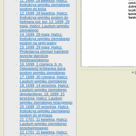
11. 1699, 28 kwietnia, Halicz.
Instrukcya sejmiku ziemskiego
posłom do króla
12. 1699, 28 kwietnia, Halicz.
Instrukcya sejmiku posłom do
hetmana pol. kor. 13. 1699, 29
maja, Halicz. Laudum sejmiku
ziemskiego
14. 1699, 29 maja, Halicz.
Instrukcya sejmiku ziemskiego
posłom na sejm walny
15. 1699, 29 maja, Halicz.
Protestacya ziemian halickich
przeciw staroście
trembowelskiemu
16. 1699, 1 czerwca, b. m.
Odpowiedź królewska dana
«
posłom sejmiku ziemskiego
17. 1699, 30 czerwca, Halicz.
Laudum sejmiku ziemskiego
18. 1699, 14 września, Halicz.
Laudum sejmiku ziemskiego
deputackiego. 19. 1699, 15
września, Halicz. Laudum
sejmiku ziemskiego relacyjnego
20. 1699, 15 września, Halicz.
Instrukcya sejmiku ziemskiego
posłom do prymasa
21. 1701, 11 kwietnia, Halicz.
Laudum sejmiku ziemskiego
przedsejmowego
22. 1701, 11 kwietnia, Halicz.