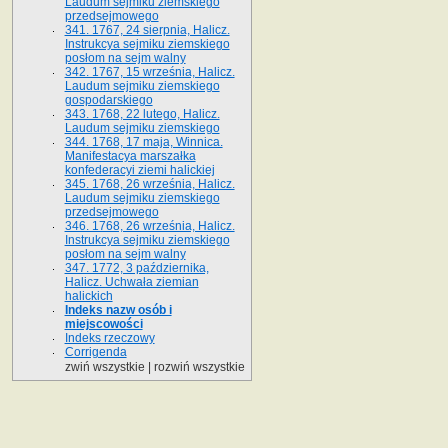
Laudum sejmiku ziemskiego
przedsejmowego
341. 1767, 24 sierpnia, Halicz.
Instrukcya sejmiku ziemskiego
posłom na sejm walny
342. 1767, 15 września, Halicz.
Laudum sejmiku ziemskiego
gospodarskiego
343. 1768, 22 lutego, Halicz.
Laudum sejmiku ziemskiego
344. 1768, 17 maja, Winnica.
Manifestacya marszałka
konfederacyi ziemi halickiej
345. 1768, 26 września, Halicz.
Laudum sejmiku ziemskiego
przedsejmowego
346. 1768, 26 września, Halicz.
Instrukcya sejmiku ziemskiego
posłom na sejm walny
347. 1772, 3 października,
Halicz. Uchwała ziemian
halickich
Indeks nazw osób i
miejscowości
Indeks rzeczowy
Corrigenda
zwiń wszystkie
|
rozwiń wszystkie