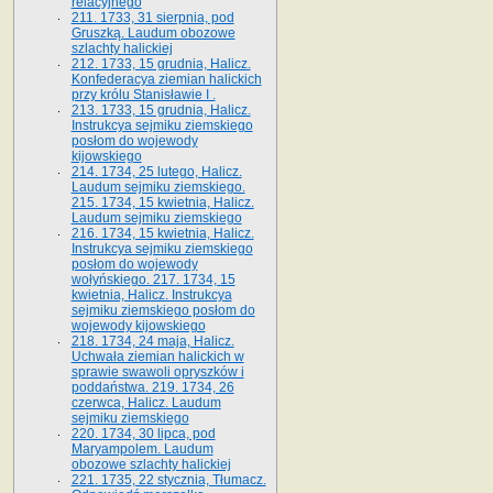
relacyjnego
211. 1733, 31 sierpnia, pod
Gruszką. Laudum obozowe
szlachty halickiej
212. 1733, 15 grudnia, Halicz.
Konfederacya ziemian halickich
przy królu Stanisławie I .
213. 1733, 15 grudnia, Halicz.
Instrukcya sejmiku ziemskiego
posłom do wojewody
kijowskiego
214. 1734, 25 lutego, Halicz.
Laudum sejmiku ziemskiego.
215. 1734, 15 kwietnia, Halicz.
Laudum sejmiku ziemskiego
216. 1734, 15 kwietnia, Halicz.
Instrukcya sejmiku ziemskiego
posłom do wojewody
wołyńskiego. 217. 1734, 15
kwietnia, Halicz. Instrukcya
sejmiku ziemskiego posłom do
wojewody kijowskiego
218. 1734, 24 maja, Halicz.
Uchwała ziemian halickich w
sprawie swawoli opryszków i
poddaństwa. 219. 1734, 26
czerwca, Halicz. Laudum
sejmiku ziemskiego
220. 1734, 30 lipca, pod
Maryampolem. Laudum
obozowe szlachty halickiej
221. 1735, 22 stycznia, Tłumacz.