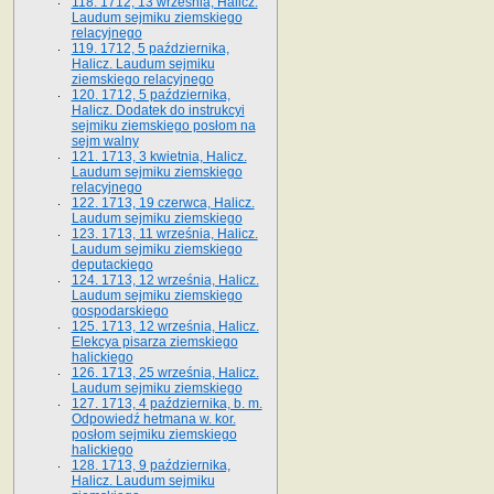
118. 1712, 13 września, Halicz.
Laudum sejmiku ziemskiego
relacyjnego
119. 1712, 5 października,
Halicz. Laudum sejmiku
ziemskiego relacyjnego
120. 1712, 5 października,
Halicz. Dodatek do instrukcyi
sejmiku ziemskiego posłom na
sejm walny
121. 1713, 3 kwietnia, Halicz.
Laudum sejmiku ziemskiego
relacyjnego
122. 1713, 19 czerwca, Halicz.
Laudum sejmiku ziemskiego
123. 1713, 11 września, Halicz.
Laudum sejmiku ziemskiego
deputackiego
124. 1713, 12 września, Halicz.
Laudum sejmiku ziemskiego
gospodarskiego
125. 1713, 12 września, Halicz.
Elekcya pisarza ziemskiego
halickiego
126. 1713, 25 września, Halicz.
Laudum sejmiku ziemskiego
127. 1713, 4 października, b. m.
Odpowiedź hetmana w. kor.
posłom sejmiku ziemskiego
halickiego
128. 1713, 9 października,
Halicz. Laudum sejmiku