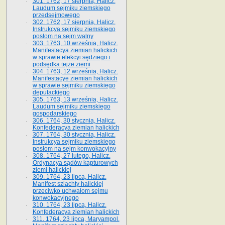
301. 1762, 17 sierpnia, Halicz.
Laudum sejmiku ziemskiego
przedsejmowego
302. 1762, 17 sierpnia, Halicz.
Instrukcya sejmiku ziemskiego
posłom na sejm walny
303. 1763, 10 września, Halicz.
Manifestacya ziemian halickich
w sprawie elekcyi sędziego i
podsędka tejże ziemi
304. 1763, 12 września, Halicz.
Manifestacye ziemian halickich
w sprawie sejmiku ziemskiego
deputackiego
305. 1763, 13 września, Halicz.
Laudum sejmiku ziemskiego
gospodarskiego
306. 1764, 30 stycznia, Halicz.
Konfederacya ziemian halickich
307. 1764, 30 stycznia, Halicz.
Instrukcya sejmiku ziemskiego
posłom na sejm konwokacyjny
308. 1764, 27 lutego, Halicz.
Ordynacya sądów kapturowych
ziemi halickiej
309. 1764, 23 lipca, Halicz.
Manifest szlachty halickiej
przeciwko uchwałom sejmu
konwokacyjnego
310. 1764, 23 lipca, Halicz.
Konfederacya ziemian halickich
311. 1764, 23 lipca, Maryampol.