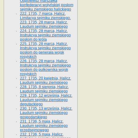
Odpowiedź marszałka
konfederacyi wołyńskiej posłom
sejmiku ziemskiego halickiego
222. 1735, 7 marca, Halicz.
Limitacya sejmiku ziemskiego.
223. 1735, 28 marca, Halicz.
Laudum sejmiku ziemskiego
224. 1735, 28 marca, Halicz.
Instrukcya sejmiku ziemskiego
posłom do króla
225. 1735, 28 marca, Halicz.
Instrukcya sejmiku ziemskiego
posłom do generała wojsk
rosyjskich
226. 1735, 28 marca, Halicz.
Instrukcya sejmiku ziemskiego
posłom do pułkownika wojsk
rosyjskich
227. 1735, 20 kwietnia, Halicz.
Laudum sejmiku ziemskiego
228. 1735, 8 sierpnia, Halicz.
Laudum sejmiku ziemskiego
229. 1735, 12 września, Halicz.
Laudum sejmiku ziemskiego
deputackiego
230. 1735, 13 września, Halicz.
Laudum sejmiku ziemskiego
gospodarskiego
231. 1736, 5 maja, Halicz.
Laudum sejmiku ziemskiego
przedsejmowego
232. 1736, 5 maja, Halicz.