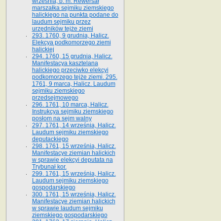
września, b. m. Rewersał
marszałka sejmiku ziemskiego
halickiego na punkta podane do
laudum sejmiku przez
urzędników tejże ziemi
293. 1760, 9 grudnia, Halicz.
Elekcya podkomorzego ziemi
halickiej
294. 1760, 15 grudnia, Halicz.
Manifestacya kasztelana
halickiego przeciwko elekcyi
podkomorzego tejże ziemi. 295.
1761, 9 marca, Halicz. Laudum
sejmiku ziemskiego
przedsejmowego
296. 1761, 10 marca, Halicz.
Instrukcya sejmiku ziemskiego
posłom na sejm walny
297. 1761, 14 września, Halicz.
Laudum sejmiku ziemskiego
deputackiego
298. 1761, 15 września, Halicz.
Manifestacye ziemian halickich
w sprawie elekcyi deputata na
Trybunał kor.
299. 1761, 15 września, Halicz.
Laudum sejmiku ziemskiego
gospodarskiego
300. 1761, 15 września, Halicz.
Manifestacye ziemian halickich
w sprawie laudum sejmiku
ziemskiego gospodarskiego