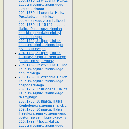
200. 1730, 12 września, Halicz.
Laudum sejmiku ziemskiego
gospodarskiego
201. 1730, 14 grudnia, Halicz.
Poświadczenie elekcyi
podkomorzego ziemi halickiej
202. 1730, 14, 15 i 16 grudnia,
Halicz. Protestacye ziemian
halickich przeciwko elekcyi
podkomorzego
203. 1732, 31 lipca, Halicz.
Laudum sejmiku ziemskiego
przedsejmowego
204. 1732, 31 lipca, Halicz.
Instrukcya sejmiku ziemskiego
posłom na sejm walny
205. 1732, 15 września, Halicz.
Laudum sejmiku ziemskiego
deputackiego
206. 1732, 16 września, Halicz.
Laudum sejmiku ziemskiego
gospodarskiego
207. 1732, 17 listopada, Halicz.
Laudum sejmiku ziemskiego
relacyjnego
208. 1733, 10 marca, Halicz.
Konfederacya ziemian halickich­
209. 1733, 10 marca, Halicz.
Instrukcya sejmiku ziemskiego
posłom na sejm konwokacyjny
210. 1733, 7 lipca, Halicz.
Laudum sejmiku ziemskiego