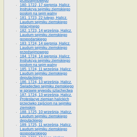
przedsejmowego
180. 1722, 17 sierpnia, Halicz.
Instrukcya sejmiku ziemskiego
posłom na sejm walny
181. 1723, 22 lutego, Halicz.
Laudum sejmiku ziemskiego
relacyjnego
182. 1723, 14 września, Halicz.
Laudum sejmiku ziemskiego
gospodarskiego
183. 1724, 14 sierpnia, Halicz.
Laudum sejmiku ziemskiego
przedsejmowego
184. 1724, 14 sierpnia, Halicz.
Instrukcya sejmiku ziemskiego
posłom na sejm walny
185. 1724, 11 września, Halicz.
Laudum sejmiku ziemskiego
deputackiego
186. 1724, 13 września, Halicz.
Świadectwo sejmiku ziemskiego
w sprawie wywodu szlachectwa
187. 1724, 13 września, Halicz.
Protestacye ziemian halickich
przeciwko zajściom na sejmiku
ziemskim
188. 1725, 10 września, Halicz.
Laudum sejmiku ziemskiego
deputackiego
189. 1725, 11 września, Halicz.
Laudum sejmiku ziemskiego
gospodarskiego