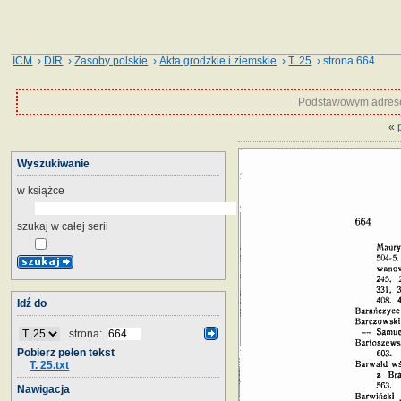
ICM
›
DIR
›
Zasoby polskie
›
Akta grodzkie i ziemskie
›
T. 25
› strona 664
Podstawowym adrese
«
Wyszukiwanie
w książce
szukaj w całej serii
Idź do
strona:
Pobierz pełen tekst
T. 25.txt
Nawigacja