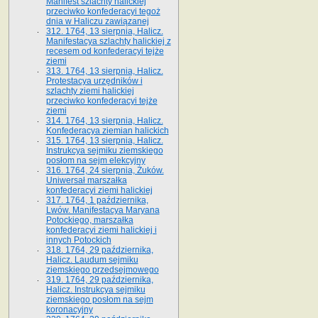
Manifest szlachty halickiej
przeciwko konfederacyi tegoż
dnia w Haliczu zawiązanej
312. 1764, 13 sierpnia, Halicz.
Manifestacya szlachty halickiej z
recesem od konfederacyi tejże
ziemi
313. 1764, 13 sierpnia, Halicz.
Protestacya urzędników i
szlachty ziemi halickiej
przeciwko konfederacyi tejże
ziemi
314. 1764, 13 sierpnia, Halicz.
Konfederacya ziemian halickich
315. 1764, 13 sierpnia, Halicz.
Instrukcya sejmiku ziemskiego
posłom na sejm elekcyjny
316. 1764, 24 sierpnia, Żuków.
Uniwersał marszałka
konfederacyi ziemi halickiej
317. 1764, 1 października,
Lwów. Manifestacya Maryana
Potockiego, marszałka
konfederacyi ziemi halickiej i
innych Potockich
318. 1764, 29 października,
Halicz. Laudum sejmiku
ziemskiego przedsejmowego
319. 1764, 29 października,
Halicz. Instrukcya sejmiku
ziemskiego posłom na sejm
koronacyjny