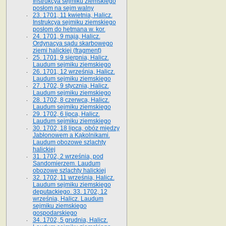
Instrukcya sejmiku ziemskiego
posłom na sejm walny
23. 1701, 11 kwietnia, Halicz.
Instrukcya sejmiku ziemskiego
posłom do hetmana w. kor.
24. 1701, 9 maja, Halicz.
Ordynacya sądu skarbowego
ziemi halickiej (fragment)
25. 1701, 9 sierpnia, Halicz.
Laudum sejmiku ziemskiego
26. 1701, 12 września, Halicz.
Laudum sejmiku ziemskiego
27. 1702, 9 stycznia, Halicz.
Laudum sejmiku ziemskiego
28. 1702, 8 czerwca, Halicz.
Laudum sejmiku ziemskiego
29. 1702, 6 lipca, Halicz.
Laudum sejmiku ziemskiego
30. 1702, 18 lipca, obóz między
Jabłonowem a Kąkolnikami.
Laudum obozowe szlachty
halickiej
31. 1702, 2 września, pod
Sandomierzem. Laudum
obozowe szlachty halickiej
32. 1702, 11 września, Halicz.
Laudum sejmiku ziemskiego
deputackiego. 33. 1702, 12
września, Halicz. Laudum
sejmiku ziemskiego
gospodarskiego
34. 1702, 5 grudnia, Halicz.