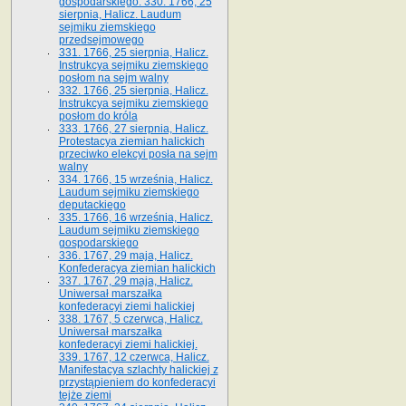
gospodarskiego. 330. 1766, 25
sierpnia, Halicz. Laudum
sejmiku ziemskiego
przedsejmowego
331. 1766, 25 sierpnia, Halicz.
Instrukcya sejmiku ziemskiego
posłom na sejm walny
332. 1766, 25 sierpnia, Halicz.
Instrukcya sejmiku ziemskiego
posłom do króla
333. 1766, 27 sierpnia, Halicz.
Protestacya ziemian halickich
przeciwko elekcyi posła na sejm
walny
334. 1766, 15 września, Halicz.
Laudum sejmiku ziemskiego
deputackiego
335. 1766, 16 września, Halicz.
Laudum sejmiku ziemskiego
gospodarskiego
336. 1767, 29 maja, Halicz.
Konfederacya ziemian halickich
337. 1767, 29 maja, Halicz.
Uniwersał marszałka
konfederacyi ziemi halickiej
338. 1767, 5 czerwca, Halicz.
Uniwersał marszałka
konfederacyi ziemi halickiej.
339. 1767, 12 czerwca, Halicz.
Manifestacya szlachty halickiej z
przystąpieniem do konfederacyi
tejże ziemi