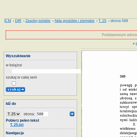
ICM
›
DIR
›
Zasoby polskie
›
Akta grodzkie i ziemskie
›
T. 25
› strona 588
Podstawowym adrese
«
Wyszukiwanie
w książce
szukaj w całej serii
Idź do
strona:
Pobierz pełen tekst
T. 25.txt
Nawigacja