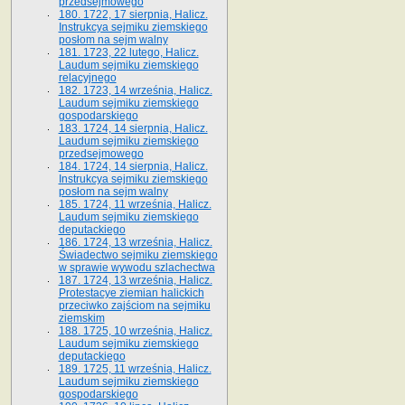
przedsejmowego
180. 1722, 17 sierpnia, Halicz.
Instrukcya sejmiku ziemskiego
posłom na sejm walny
181. 1723, 22 lutego, Halicz.
Laudum sejmiku ziemskiego
relacyjnego
182. 1723, 14 września, Halicz.
Laudum sejmiku ziemskiego
gospodarskiego
183. 1724, 14 sierpnia, Halicz.
Laudum sejmiku ziemskiego
przedsejmowego
184. 1724, 14 sierpnia, Halicz.
Instrukcya sejmiku ziemskiego
posłom na sejm walny
185. 1724, 11 września, Halicz.
Laudum sejmiku ziemskiego
deputackiego
186. 1724, 13 września, Halicz.
Świadectwo sejmiku ziemskiego
w sprawie wywodu szlachectwa
187. 1724, 13 września, Halicz.
Protestacye ziemian halickich
przeciwko zajściom na sejmiku
ziemskim
188. 1725, 10 września, Halicz.
Laudum sejmiku ziemskiego
deputackiego
189. 1725, 11 września, Halicz.
Laudum sejmiku ziemskiego
gospodarskiego