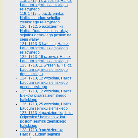
118. 1712, 13 września, Halicz.
Laudum sejmiku ziemskiego
relacyjnego
119. 1712, 5 października,
Halicz. Laudum sejmiku
ziemskiego relacyjnego
120. 1712, 5 października,
Halicz. Dodatek do instrukcyi
sejmiku ziemskiego posłom na
sejm walny
121. 1713, 3 kwietnia, Halicz.
Laudum sejmiku ziemskiego
relacyjnego
122. 1713, 19 czerwca, Halicz.
Laudum sejmiku ziemskiego
123. 1713, 11 września, Halicz.
Laudum sejmiku ziemskiego
deputackiego
124. 1713, 12 września, Halicz.
Laudum sejmiku ziemskiego
gospodarskiego
125. 1713, 12 września, Halicz.
Elekcya pisarza ziemskiego
halickiego
126. 1713, 25 września, Halicz.
Laudum sejmiku ziemskiego
127. 1713, 4 października, b. m.
Odpowiedź hetmana w. kor.
posłom sejmiku ziemskiego
halickiego
128. 1713, 9 października,
Halicz. Laudum sejmiku