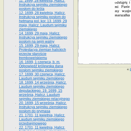
11. 1699, 28 kwietnia, Halicz.
Instrukcya sejmiku ziemskiego
posłom do króla
12. 1699, 28 kwietnia, Halicz.
Instrukcya sejmiku posłom do
hetmana pol. kor. 13. 1699, 29
maja, Halicz. Laudum sejmiku
ziemskiego
14. 1699, 29 maja, Halicz.
Instrukcya sejmiku ziemskiego
posłom na sejm walny
15. 1699, 29 maja, Halicz.
Protestacya ziemian halickich
przeciw staroście
trembowelskiemu
16. 1699, 1 czerwca, b. m.
Odpowiedź królewska dana
«
posłom sejmiku ziemskiego
17. 1699, 30 czerwca, Halicz.
Laudum sejmiku ziemskiego
18. 1699, 14 września, Halicz.
Laudum sejmiku ziemskiego
deputackiego. 19. 1699, 15
września, Halicz. Laudum
sejmiku ziemskiego relacyjnego
20. 1699, 15 września, Halicz.
Instrukcya sejmiku ziemskiego
posłom do prymasa
21. 1701, 11 kwietnia, Halicz.
Laudum sejmiku ziemskiego
przedsejmowego
22. 1701, 11 kwietnia, Halicz.