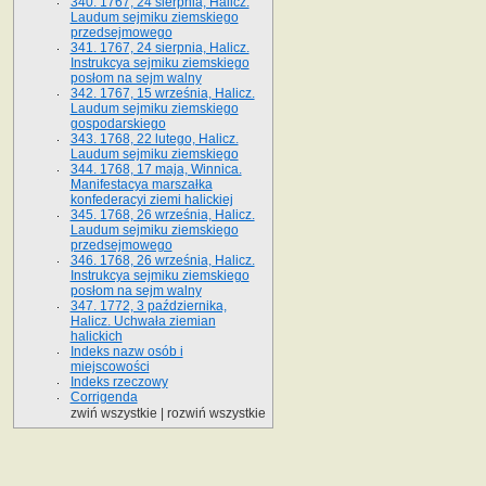
340. 1767, 24 sierpnia, Halicz.
Laudum sejmiku ziemskiego
przedsejmowego
341. 1767, 24 sierpnia, Halicz.
Instrukcya sejmiku ziemskiego
posłom na sejm walny
342. 1767, 15 września, Halicz.
Laudum sejmiku ziemskiego
gospodarskiego
343. 1768, 22 lutego, Halicz.
Laudum sejmiku ziemskiego
344. 1768, 17 maja, Winnica.
Manifestacya marszałka
konfederacyi ziemi halickiej
345. 1768, 26 września, Halicz.
Laudum sejmiku ziemskiego
przedsejmowego
346. 1768, 26 września, Halicz.
Instrukcya sejmiku ziemskiego
posłom na sejm walny
347. 1772, 3 października,
Halicz. Uchwała ziemian
halickich
Indeks nazw osób i
miejscowości
Indeks rzeczowy
Corrigenda
zwiń wszystkie
|
rozwiń wszystkie