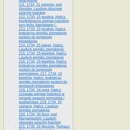
relacyjnego
211. 1733, 31 sierpnia, pod
Gruszką. Laudum obozowe
szlachty halickiej
212. 1733, 15 grudnia, Halicz.
Konfederacya ziemian halickich
przy królu Stanisławie I .
213. 1733, 15 grudnia, Halicz.
Instrukcya sejmiku ziemskiego
posłom do wojewody
kijowskiego
214. 1734, 25 lutego, Halicz.
Laudum sejmiku ziemskiego.
215. 1734, 15 kwietnia, Halicz.
Laudum sejmiku ziemskiego
216. 1734, 15 kwietnia, Halicz.
Instrukcya sejmiku ziemskiego
posłom do wojewody
wołyńskiego. 217. 1734, 15
kwietnia, Halicz. Instrukcya
sejmiku ziemskiego posłom do
wojewody kijowskiego
218. 1734, 24 maja, Halicz.
Uchwała ziemian halickich w
sprawie swawoli opryszków i
poddaństwa. 219. 1734, 26
czerwca, Halicz. Laudum
sejmiku ziemskiego
220. 1734, 30 lipca, pod
Maryampolem. Laudum
obozowe szlachty halickiej
221. 1735, 22 stycznia, Tłumacz.