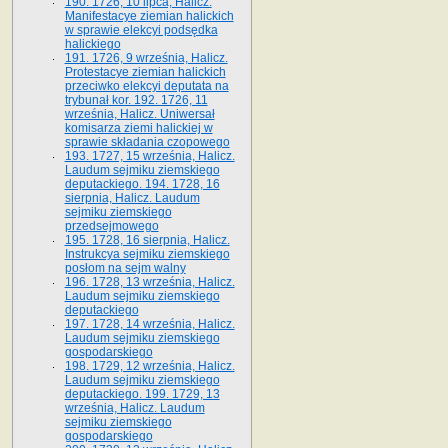
190. 1726, 10 lipca, Halicz.
Manifestacye ziemian halickich
w sprawie elekcyi podsędka
halickiego
191. 1726, 9 września, Halicz.
Protestacye ziemian halickich
przeciwko elekcyi deputata na
trybunał kor. 192. 1726, 11
września, Halicz. Uniwersał
komisarza ziemi halickiej w
sprawie składania czopowego
193. 1727, 15 września, Halicz.
Laudum sejmiku ziemskiego
deputackiego. 194. 1728, 16
sierpnia, Halicz. Laudum
sejmiku ziemskiego
przedsejmowego
195. 1728, 16 sierpnia, Halicz.
Instrukcya sejmiku ziemskiego
posłom na sejm walny
196. 1728, 13 września, Halicz.
Laudum sejmiku ziemskiego
deputackiego
197. 1728, 14 września, Halicz.
Laudum sejmiku ziemskiego
gospodarskiego
198. 1729, 12 września, Halicz.
Laudum sejmiku ziemskiego
deputackiego. 199. 1729, 13
września, Halicz. Laudum
sejmiku ziemskiego
gospodarskiego