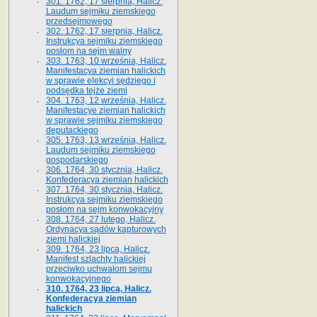
301. 1762, 17 sierpnia, Halicz.
Laudum sejmiku ziemskiego
przedsejmowego
302. 1762, 17 sierpnia, Halicz.
Instrukcya sejmiku ziemskiego
posłom na sejm walny
303. 1763, 10 września, Halicz.
Manifestacya ziemian halickich
w sprawie elekcyi sędziego i
podsędka tejże ziemi
304. 1763, 12 września, Halicz.
Manifestacye ziemian halickich
w sprawie sejmiku ziemskiego
deputackiego
305. 1763, 13 września, Halicz.
Laudum sejmiku ziemskiego
gospodarskiego
306. 1764, 30 stycznia, Halicz.
Konfederacya ziemian halickich
307. 1764, 30 stycznia, Halicz.
Instrukcya sejmiku ziemskiego
posłom na sejm konwokacyjny
308. 1764, 27 lutego, Halicz.
Ordynacya sądów kapturowych
ziemi halickiej
309. 1764, 23 lipca, Halicz.
Manifest szlachty halickiej
przeciwko uchwałom sejmu
konwokacyjnego
310. 1764, 23 lipca, Halicz.
Konfederacya ziemian
halickich