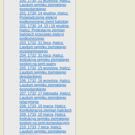
200. 1730, 12 września, Halicz.
Laudum sejmiku ziemskiego
gospodarskiego
201. 1730, 14 grudnia, Halicz.
Poświadczenie elekcyi
podkomorzego ziemi halickiej
202. 1730, 14, 15 i 16 grudnia,
Halicz. Protestacye ziemian
halickich przeciwko elekcyi
podkomorzego
203. 1732, 31 lipca, Halicz.
Laudum sejmiku ziemskiego
przedsejmowego
204. 1732, 31 lipca, Halicz.
Instrukcya sejmiku ziemskiego
posłom na sejm walny
205. 1732, 15 września, Halicz.
Laudum sejmiku ziemskiego
deputackiego
206. 1732, 16 września, Halicz.
Laudum sejmiku ziemskiego
gospodarskiego
207. 1732, 17 listopada, Halicz.
Laudum sejmiku ziemskiego
relacyjnego
208. 1733, 10 marca, Halicz.
Konfederacya ziemian halickich­
209. 1733, 10 marca, Halicz.
Instrukcya sejmiku ziemskiego
posłom na sejm konwokacyjny
210. 1733, 7 lipca, Halicz.
Laudum sejmiku ziemskiego