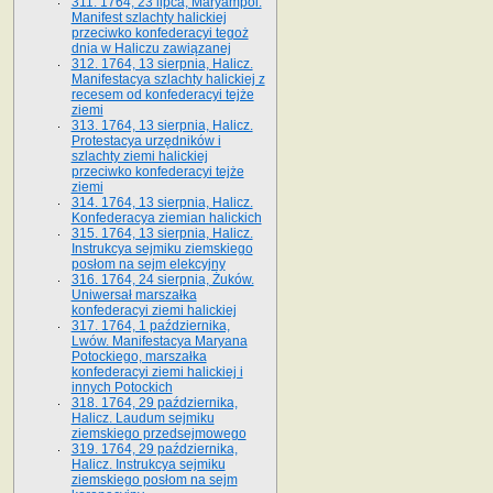
311. 1764, 23 lipca, Maryampol.
Manifest szlachty halickiej
przeciwko konfederacyi tegoż
dnia w Haliczu zawiązanej
312. 1764, 13 sierpnia, Halicz.
Manifestacya szlachty halickiej z
recesem od konfederacyi tejże
ziemi
313. 1764, 13 sierpnia, Halicz.
Protestacya urzędników i
szlachty ziemi halickiej
przeciwko konfederacyi tejże
ziemi
314. 1764, 13 sierpnia, Halicz.
Konfederacya ziemian halickich
315. 1764, 13 sierpnia, Halicz.
Instrukcya sejmiku ziemskiego
posłom na sejm elekcyjny
316. 1764, 24 sierpnia, Żuków.
Uniwersał marszałka
konfederacyi ziemi halickiej
317. 1764, 1 października,
Lwów. Manifestacya Maryana
Potockiego, marszałka
konfederacyi ziemi halickiej i
innych Potockich
318. 1764, 29 października,
Halicz. Laudum sejmiku
ziemskiego przedsejmowego
319. 1764, 29 października,
Halicz. Instrukcya sejmiku
ziemskiego posłom na sejm