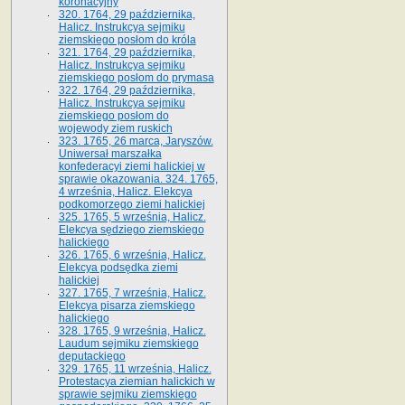
koronacyjny
320. 1764, 29 października,
Halicz. Instrukcya sejmiku
ziemskiego posłom do króla
321. 1764, 29 października,
Halicz. Instrukcya sejmiku
ziemskiego posłom do prymasa
322. 1764, 29 października,
Halicz. Instrukcya sejmiku
ziemskiego posłom do
wojewody ziem ruskich
323. 1765, 26 marca, Jaryszów.
Uniwersał marszałka
konfederacyi ziemi halickiej w
sprawie okazowania. 324. 1765,
4 września, Halicz. Elekcya
podkomorzego ziemi halickiej
325. 1765, 5 września, Halicz.
Elekcya sędziego ziemskiego
halickiego
326. 1765, 6 września, Halicz.
Elekcya podsędka ziemi
halickiej
327. 1765, 7 września, Halicz.
Elekcya pisarza ziemskiego
halickiego
328. 1765, 9 września, Halicz.
Laudum sejmiku ziemskiego
deputackiego
329. 1765, 11 września, Halicz.
Protestacya ziemian halickich w
sprawie sejmiku ziemskiego