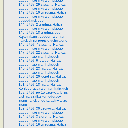
Laudum sejmiku ziemskiego
142. 1715, 29 stycznia, Halicz.
Laudum sejmiku ziemskiego
143. 1715, 10 września, Halicz.
Laudum sejmiku ziemskiego
gospodarskiego
144. 1715, 2 grudnia, Halicz.
Laudum sejmiku ziemskiego
145. 1715, 18 grudnia, pod
Kąkolnikami. Laudum ziemian
halickich na popisie uchwalone
146. 1716, 7 stycznia, Halicz.
Laudum sejmiku ziemskiego
147. 1716, 22 stycznia, Halicz.
Laudum ziemian halickich
148. 1716, 6 lutego, Halicz.
Laudum ziemian halickich
149. 1716, 23 marca, Halicz.
Laudum ziemian halickich
150. 1716, 20 kwietnia, Halicz.
Laudum ziemian halickich
151. 1716, 18 maja, Halicz.
Konfederacya ziemian halickich
152. 1716, po 15 czerwca, b. m.
List marszałka konfederacyi
ziemi halickiej do szlachty tejże
ziemi
153. 1716, 30 czerwca, Halicz.
Laudum sejmiku ziemskiego
154. 1716, 3 sierpnia, Halicz.
Laudum sejmiku ziemskiego
155. 1716, 16 września, Halicz.