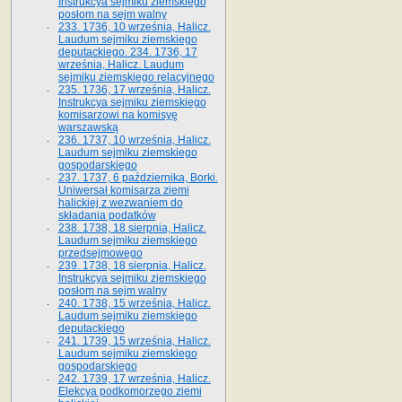
Instrukcya sejmiku ziemskiego
posłom na sejm walny
233. 1736, 10 września, Halicz.
Laudum sejmiku ziemskiego
deputackiego. 234. 1736, 17
września, Halicz. Laudum
sejmiku ziemskiego relacyjnego
235. 1736, 17 września, Halicz.
Instrukcya sejmiku ziemskiego
komisarzowi na komisyę
warszawską
236. 1737, 10 września, Halicz.
Laudum sejmiku ziemskiego
gospodarskiego
237. 1737, 6 października, Borki.
Uniwersał komisarza ziemi
halickiej z wezwaniem do
składania podatków
238. 1738, 18 sierpnia, Halicz.
Laudum sejmiku ziemskiego
przedsejmowego
239. 1738, 18 sierpnia, Halicz.
Instrukcya sejmiku ziemskiego
posłom na sejm walny
240. 1738, 15 września, Halicz.
Laudum sejmiku ziemskiego
deputackiego
241. 1739, 15 września, Halicz.
Laudum sejmiku ziemskiego
gospodarskiego
242. 1739, 17 września, Halicz.
Elekcya podkomorzego ziemi