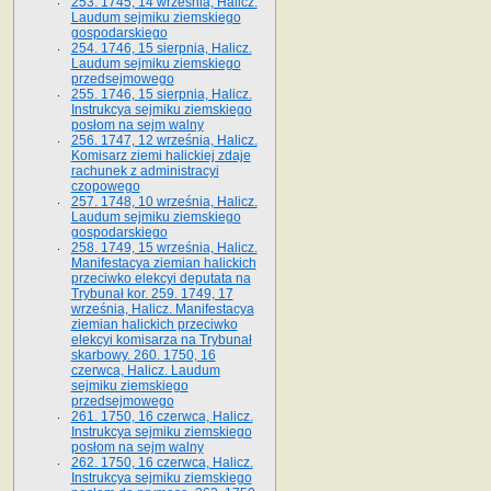
253. 1745, 14 września, Halicz.
Laudum sejmiku ziemskiego
gospodarskiego
254. 1746, 15 sierpnia, Halicz.
Laudum sejmiku ziemskiego
przedsejmowego
255. 1746, 15 sierpnia, Halicz.
Instrukcya sejmiku ziemskiego
posłom na sejm walny
256. 1747, 12 września, Halicz.
Komisarz ziemi halickiej zdaje
rachunek z administracyi
czopowego
257. 1748, 10 września, Halicz.
Laudum sejmiku ziemskiego
gospodarskiego
258. 1749, 15 września, Halicz.
Manifestacya ziemian halickich
przeciwko elekcyi deputata na
Trybunał kor. 259. 1749, 17
września, Halicz. Manifestacya
ziemian halickich przeciwko
elekcyi komisarza na Trybunał
skarbowy. 260. 1750, 16
czerwca, Halicz. Laudum
sejmiku ziemskiego
przedsejmowego
261. 1750, 16 czerwca, Halicz.
Instrukcya sejmiku ziemskiego
posłom na sejm walny
262. 1750, 16 czerwca, Halicz.
Instrukcya sejmiku ziemskiego