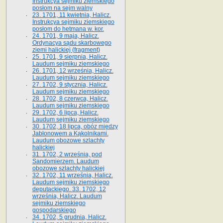
Instrukcya sejmiku ziemskiego
posłom na sejm walny
23. 1701, 11 kwietnia, Halicz.
Instrukcya sejmiku ziemskiego
posłom do hetmana w. kor.
24. 1701, 9 maja, Halicz.
Ordynacya sądu skarbowego
ziemi halickiej (fragment)
25. 1701, 9 sierpnia, Halicz.
Laudum sejmiku ziemskiego
26. 1701, 12 września, Halicz.
Laudum sejmiku ziemskiego
27. 1702, 9 stycznia, Halicz.
Laudum sejmiku ziemskiego
28. 1702, 8 czerwca, Halicz.
Laudum sejmiku ziemskiego
29. 1702, 6 lipca, Halicz.
Laudum sejmiku ziemskiego
30. 1702, 18 lipca, obóz między
Jabłonowem a Kąkolnikami.
Laudum obozowe szlachty
halickiej
31. 1702, 2 września, pod
Sandomierzem. Laudum
obozowe szlachty halickiej
32. 1702, 11 września, Halicz.
Laudum sejmiku ziemskiego
deputackiego. 33. 1702, 12
września, Halicz. Laudum
sejmiku ziemskiego
gospodarskiego
34. 1702, 5 grudnia, Halicz.