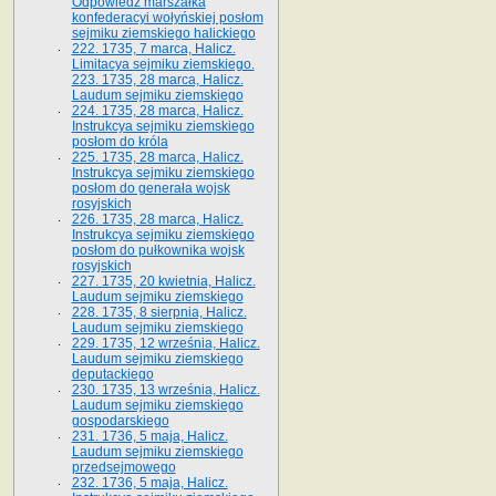
Odpowiedź marszałka
konfederacyi wołyńskiej posłom
sejmiku ziemskiego halickiego
222. 1735, 7 marca, Halicz.
Limitacya sejmiku ziemskiego.
223. 1735, 28 marca, Halicz.
Laudum sejmiku ziemskiego
224. 1735, 28 marca, Halicz.
Instrukcya sejmiku ziemskiego
posłom do króla
225. 1735, 28 marca, Halicz.
Instrukcya sejmiku ziemskiego
posłom do generała wojsk
rosyjskich
226. 1735, 28 marca, Halicz.
Instrukcya sejmiku ziemskiego
posłom do pułkownika wojsk
rosyjskich
227. 1735, 20 kwietnia, Halicz.
Laudum sejmiku ziemskiego
228. 1735, 8 sierpnia, Halicz.
Laudum sejmiku ziemskiego
229. 1735, 12 września, Halicz.
Laudum sejmiku ziemskiego
deputackiego
230. 1735, 13 września, Halicz.
Laudum sejmiku ziemskiego
gospodarskiego
231. 1736, 5 maja, Halicz.
Laudum sejmiku ziemskiego
przedsejmowego
232. 1736, 5 maja, Halicz.