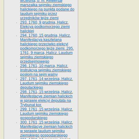
września, b. m. Rewersał
marszałka sejmiku ziemskiego
halickiego na punkta podane do
laudum sejmiku przez
urzędników tejże ziemi
293. 1760, 9 grudnia, Halicz.
Elekcya podkomorzego ziemi
halickiej
294. 1760, 15 grudnia, Halicz.
Manifestacya kasztelana
halickiego przeciwko elekcyi
podkomorzego tejże ziemi. 295.
1761, 9 marca, Halicz. Laudum
sejmiku ziemskiego
przedsejmowego
296. 1761, 10 marca, Halicz.
Instrukcya sejmiku ziemskiego
posłom na sejm walny
297. 1761, 14 września, Halicz.
Laudum sejmiku ziemskiego
deputackiego
298. 1761, 15 września, Halicz.
Manifestacye ziemian halickich
w sprawie elekcyi deputata na
Trybunał kor.
299. 1761, 15 września, Halicz.
Laudum sejmiku ziemskiego
gospodarskiego
300. 1761, 15 września, Halicz.
Manifestacye ziemian halickich
w sprawie laudum sejmiku
ziemskiego gospodarskiego