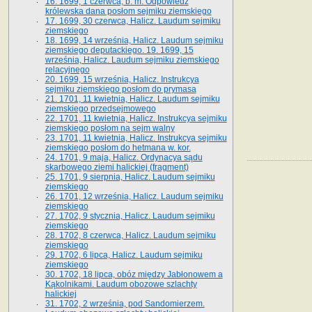
16. 1699, 1 czerwca, b. m. Odpowiedź
królewska dana posłom sejmiku ziemskiego
17. 1699, 30 czerwca, Halicz. Laudum sejmiku
ziemskiego
18. 1699, 14 września, Halicz. Laudum sejmiku
ziemskiego deputackiego. 19. 1699, 15
września, Halicz. Laudum sejmiku ziemskiego
relacyjnego
20. 1699, 15 września, Halicz. Instrukcya
sejmiku ziemskiego posłom do prymasa
21. 1701, 11 kwietnia, Halicz. Laudum sejmiku
ziemskiego przedsejmowego
22. 1701, 11 kwietnia, Halicz. Instrukcya sejmiku
ziemskiego posłom na sejm walny
23. 1701, 11 kwietnia, Halicz. Instrukcya sejmiku
ziemskiego posłom do hetmana w. kor.
24. 1701, 9 maja, Halicz. Ordynacya sądu
skarbowego ziemi halickiej (fragment)
25. 1701, 9 sierpnia, Halicz. Laudum sejmiku
ziemskiego
26. 1701, 12 września, Halicz. Laudum sejmiku
ziemskiego
27. 1702, 9 stycznia, Halicz. Laudum sejmiku
ziemskiego
28. 1702, 8 czerwca, Halicz. Laudum sejmiku
ziemskiego
29. 1702, 6 lipca, Halicz. Laudum sejmiku
ziemskiego
30. 1702, 18 lipca, obóz między Jabłonowem a
Kąkolnikami. Laudum obozowe szlachty
halickiej
31. 1702, 2 września, pod Sandomierzem.