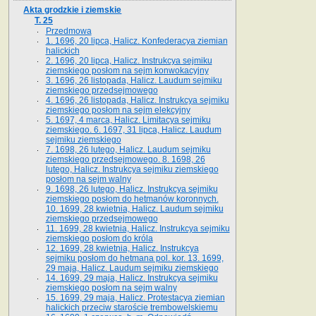
Akta grodzkie i ziemskie
T. 25
Przedmowa
1. 1696, 20 lipca, Halicz. Konfederacya ziemian
halickich
2. 1696, 20 lipca, Halicz. Instrukcya sejmiku
ziemskiego posłom na sejm konwokacyjny
3. 1696, 26 listopada, Halicz. Laudum sejmiku
ziemskiego przedsejmowego
4. 1696, 26 listopada, Halicz. Instrukcya sejmiku
ziemskiego posłom na sejm elekcyjny
5. 1697, 4 marca, Halicz. Limitacya sejmiku
ziemskiego. 6. 1697, 31 lipca, Halicz. Laudum
sejmiku ziemskiego
7. 1698, 26 lutego, Halicz. Laudum sejmiku
ziemskiego przedsejmowego. 8. 1698, 26
lutego, Halicz. Instrukcya sejmiku ziemskiego
posłom na sejm walny
9. 1698, 26 lutego, Halicz. Instrukcya sejmiku
ziemskiego posłom do hetmanów koronnych.
10. 1699, 28 kwietnia, Halicz. Laudum sejmiku
ziemskiego przedsejmowego
11. 1699, 28 kwietnia, Halicz. Instrukcya sejmiku
ziemskiego posłom do króla
12. 1699, 28 kwietnia, Halicz. Instrukcya
sejmiku posłom do hetmana pol. kor. 13. 1699,
29 maja, Halicz. Laudum sejmiku ziemskiego
14. 1699, 29 maja, Halicz. Instrukcya sejmiku
ziemskiego posłom na sejm walny
15. 1699, 29 maja, Halicz. Protestacya ziemian
halickich przeciw staroście trembowelskiemu