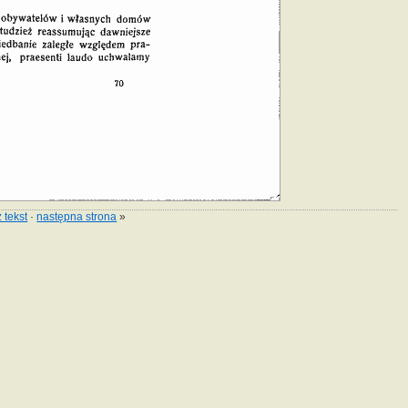
 tekst
·
następna strona
»