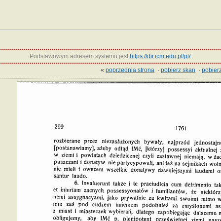
Podstawowym adresem systemu jest
https://dir.icm.edu.pl/pl/
.
«
poprzednia strona
·
pobierz skan
·
pobierz