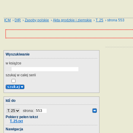
ICM
›
DIR
›
Zasoby polskie
›
Akta grodzkie i ziemskie
›
T. 25
› strona 553
Wyszukiwanie
w książce
szukaj w całej serii
Idź do
strona:
Pobierz pełen tekst
T. 25.txt
Nawigacja