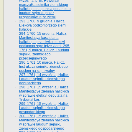
września, b. m. Rewersał
marszałka sejmiku ziemskiego
halickiego na punkta podane do
laudum sejmiku przez
urzędników tejże ziemi
293. 1760, 9 grudnia, Halicz.
Elekcya podkomorzego ziemi
halickiej
294. 1760, 15 grudnia, Halicz.
Manifestacya kasztelana
halickiego przeciwko elekcyi
podkomorzego tejże ziemi. 295.
1761, 9 marca, Halicz. Laudum
sejmiku ziemskiego
przedsejmowego
296. 1761, 10 marca, Halicz.
Instrukcya sejmiku ziemskiego
posłom na sejm walny
297. 1761, 14 września, Halicz.
Laudum sejmiku ziemskiego
deputackiego
298. 1761, 15 września, Halicz.
Manifestacye ziemian halickich
w sprawie elekcyi deputata na
Trybunał kor.
299. 1761, 15 września, Halicz.
Laudum sejmiku ziemskiego
gospodarskiego
300. 1761, 15 września, Halicz.
Manifestacye ziemian halickich
w sprawie laudum sejmiku
ziemskiego gospodarskiego