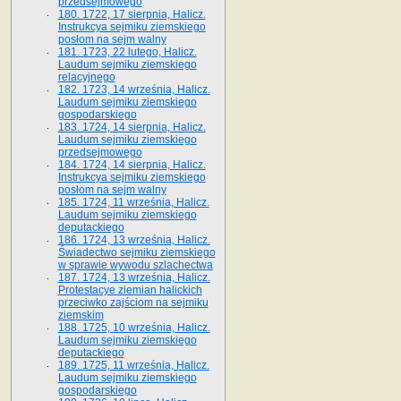
przedsejmowego
180. 1722, 17 sierpnia, Halicz.
Instrukcya sejmiku ziemskiego
posłom na sejm walny
181. 1723, 22 lutego, Halicz.
Laudum sejmiku ziemskiego
relacyjnego
182. 1723, 14 września, Halicz.
Laudum sejmiku ziemskiego
gospodarskiego
183. 1724, 14 sierpnia, Halicz.
Laudum sejmiku ziemskiego
przedsejmowego
184. 1724, 14 sierpnia, Halicz.
Instrukcya sejmiku ziemskiego
posłom na sejm walny
185. 1724, 11 września, Halicz.
Laudum sejmiku ziemskiego
deputackiego
186. 1724, 13 września, Halicz.
Świadectwo sejmiku ziemskiego
w sprawie wywodu szlachectwa
187. 1724, 13 września, Halicz.
Protestacye ziemian halickich
przeciwko zajściom na sejmiku
ziemskim
188. 1725, 10 września, Halicz.
Laudum sejmiku ziemskiego
deputackiego
189. 1725, 11 września, Halicz.
Laudum sejmiku ziemskiego
gospodarskiego