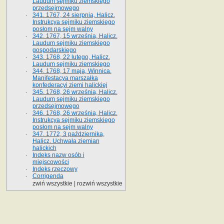
Laudum sejmiku ziemskiego
przedsejmowego
341. 1767, 24 sierpnia, Halicz.
Instrukcya sejmiku ziemskiego
posłom na sejm walny
342. 1767, 15 września, Halicz.
Laudum sejmiku ziemskiego
gospodarskiego
343. 1768, 22 lutego, Halicz.
Laudum sejmiku ziemskiego
344. 1768, 17 maja, Winnica.
Manifestacya marszałka
konfederacyi ziemi halickiej
345. 1768, 26 września, Halicz.
Laudum sejmiku ziemskiego
przedsejmowego
346. 1768, 26 września, Halicz.
Instrukcya sejmiku ziemskiego
posłom na sejm walny
347. 1772, 3 października,
Halicz. Uchwała ziemian
halickich
Indeks nazw osób i
miejscowości
Indeks rzeczowy
Corrigenda
zwiń wszystkie
|
rozwiń wszystkie