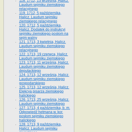
118. 1712, 13 września, Halicz.
Laudum sejmiku ziemskiego
relacyjnego
119. 1712, 5 października,
Halicz. Laudum sejmiku
ziemskiego relacyjnego
120. 1712, 5 października,
Halicz. Dodatek do instrukcyi
sejmiku ziemskiego posłom na
sejm walny
121. 1713, 3 kwietnia, Halicz.
Laudum sejmiku ziemskiego
relacyjnego
122. 1713, 19 czerwca, Halicz.
Laudum sejmiku ziemskiego
123. 1713, 11 września, Halicz.
Laudum sejmiku ziemskiego
deputackiego
124. 1713, 12 września, Halicz.
Laudum sejmiku ziemskiego
gospodarskiego
125. 1713, 12 września, Halicz.
Elekcya pisarza ziemskiego
halickiego
126. 1713, 25 września, Halicz.
Laudum sejmiku ziemskiego
127. 1713, 4 października, b. m.
Odpowiedź hetmana w. kor.
posłom sejmiku ziemskiego
halickiego
128. 1713, 9 października,
Halicz. Laudum sejmiku