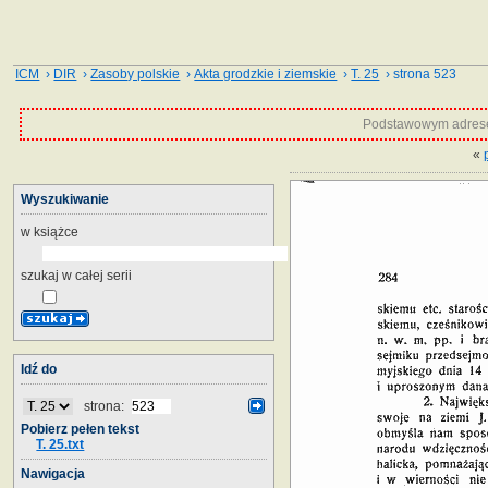
ICM
›
DIR
›
Zasoby polskie
›
Akta grodzkie i ziemskie
›
T. 25
› strona 523
Podstawowym adrese
«
Wyszukiwanie
w książce
szukaj w całej serii
Idź do
strona:
Pobierz pełen tekst
T. 25.txt
Nawigacja