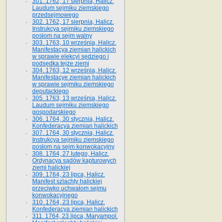
301. 1762, 17 sierpnia, Halicz.
Laudum sejmiku ziemskiego
przedsejmowego
302. 1762, 17 sierpnia, Halicz.
Instrukcya sejmiku ziemskiego
posłom na sejm walny
303. 1763, 10 września, Halicz.
Manifestacya ziemian halickich
w sprawie elekcyi sędziego i
podsędka tejże ziemi
304. 1763, 12 września, Halicz.
Manifestacye ziemian halickich
w sprawie sejmiku ziemskiego
deputackiego
305. 1763, 13 września, Halicz.
Laudum sejmiku ziemskiego
gospodarskiego
306. 1764, 30 stycznia, Halicz.
Konfederacya ziemian halickich
307. 1764, 30 stycznia, Halicz.
Instrukcya sejmiku ziemskiego
posłom na sejm konwokacyjny
308. 1764, 27 lutego, Halicz.
Ordynacya sądów kapturowych
ziemi halickiej
309. 1764, 23 lipca, Halicz.
Manifest szlachty halickiej
przeciwko uchwałom sejmu
konwokacyjnego
310. 1764, 23 lipca, Halicz.
Konfederacya ziemian halickich
311. 1764, 23 lipca, Maryampol.