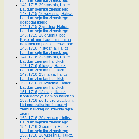
Laudum sejmiku ziemskiego
142. 1715, 29 stycznia, Halicz.
Laudum sejmiku ziemskiego
143. 1715, 10 września, Halicz.
Laudum sejmiku ziemskiego
gospodarskiego
144. 1715, 2 grudnia, Halicz.
Laudum sejmiku ziemskiego
145. 1715, 18 grudnia, pod
Kąkolnikami. Laudum ziemian
halickich na popisie uchwalone
146. 1716, 7 stycznia, Halicz.
Laudum sejmiku ziemskiego
147. 1716, 22 stycznia, Halicz.
Laudum ziemian halickich
148. 1716, 6 lutego, Halicz.
Laudum ziemian halickich
149. 1716, 23 marca, Halicz.
Laudum ziemian halickich
150. 1716, 20 kwietnia, Halicz.
Laudum ziemian halickich
151. 1716, 18 maja, Halicz.
Konfederacya ziemian halickich
152. 1716, po 15 czerwca, b. m.
List marszałka konfederacyi
ziemi halickiej do szlachty tejże
ziemi
153. 1716, 30 czerwca, Halicz.
Laudum sejmiku ziemskiego
154. 1716, 3 sierpnia, Halicz.
Laudum sejmiku ziemskiego
155. 1716, 16 września, Halicz.