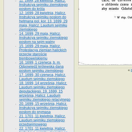
11. 1699, 28 kwietnia, Halicz.
Instrukcya sejmiku ziemskiego
posłom do króla
12. 1699, 28 kwietnia, Halicz.
Instrukcya sejmiku posłom do
hetmana pol. kor. 13. 1699, 29
maja, Halicz. Laudum sejmiku
ziemskiego
14. 1699, 29 maja, Halicz.
Instrukcya sejmiku ziemskiego
posłom na sejm walny
15. 1699, 29 maja, Halicz.
Protestacya ziemian halickich
przeciw staroście
trembowelskiemu
16. 1699, 1 czerwca, b. m.
Odpowiedź królewska dana
«
posłom sejmiku ziemskiego
17. 1699, 30 czerwca, Halicz.
Laudum sejmiku ziemskiego
18. 1699, 14 września, Halicz.
Laudum sejmiku ziemskiego
deputackiego. 19. 1699, 15
września, Halicz. Laudum
sejmiku ziemskiego relacyjnego
20. 1699, 15 września, Halicz.
Instrukcya sejmiku ziemskiego
posłom do prymasa
21. 1701, 11 kwietnia, Halicz.
Laudum sejmiku ziemskiego
przedsejmowego
22. 1701, 11 kwietnia, Halicz.