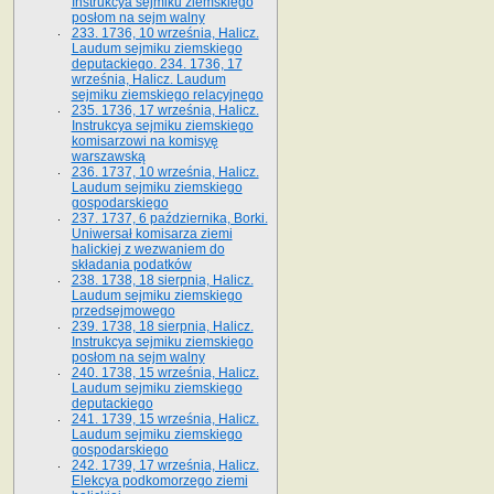
Instrukcya sejmiku ziemskiego
posłom na sejm walny
233. 1736, 10 września, Halicz.
Laudum sejmiku ziemskiego
deputackiego. 234. 1736, 17
września, Halicz. Laudum
sejmiku ziemskiego relacyjnego
235. 1736, 17 września, Halicz.
Instrukcya sejmiku ziemskiego
komisarzowi na komisyę
warszawską
236. 1737, 10 września, Halicz.
Laudum sejmiku ziemskiego
gospodarskiego
237. 1737, 6 października, Borki.
Uniwersał komisarza ziemi
halickiej z wezwaniem do
składania podatków
238. 1738, 18 sierpnia, Halicz.
Laudum sejmiku ziemskiego
przedsejmowego
239. 1738, 18 sierpnia, Halicz.
Instrukcya sejmiku ziemskiego
posłom na sejm walny
240. 1738, 15 września, Halicz.
Laudum sejmiku ziemskiego
deputackiego
241. 1739, 15 września, Halicz.
Laudum sejmiku ziemskiego
gospodarskiego
242. 1739, 17 września, Halicz.
Elekcya podkomorzego ziemi