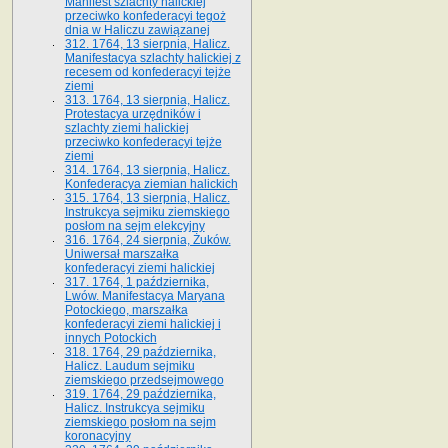
Manifest szlachty halickiej
przeciwko konfederacyi tegoż
dnia w Haliczu zawiązanej
312. 1764, 13 sierpnia, Halicz.
Manifestacya szlachty halickiej z
recesem od konfederacyi tejże
ziemi
313. 1764, 13 sierpnia, Halicz.
Protestacya urzędników i
szlachty ziemi halickiej
przeciwko konfederacyi tejże
ziemi
314. 1764, 13 sierpnia, Halicz.
Konfederacya ziemian halickich
315. 1764, 13 sierpnia, Halicz.
Instrukcya sejmiku ziemskiego
posłom na sejm elekcyjny
316. 1764, 24 sierpnia, Żuków.
Uniwersał marszałka
konfederacyi ziemi halickiej
317. 1764, 1 października,
Lwów. Manifestacya Maryana
Potockiego, marszałka
konfederacyi ziemi halickiej i
innych Potockich
318. 1764, 29 października,
Halicz. Laudum sejmiku
ziemskiego przedsejmowego
319. 1764, 29 października,
Halicz. Instrukcya sejmiku
ziemskiego posłom na sejm
koronacyjny