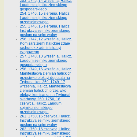
253. 1745, 14 września, Halicz.
Laudum sejmiku ziemskiego
gospodarskiego
254. 1746, 15 sierpnia, Halicz.
Laudum sejmiku ziemskiego
przedsejmowego
255. 1746, 15 sierpnia, Halicz.
Instrukcya sejmiku ziemskiego
posłom na sejm walny
256. 1747, 12 września, Halicz.
Komisarz ziemi halickiej zdaje
rachunek z administracyi
czopowego
257. 1748, 10 września, Halicz.
Laudum sejmiku ziemskiego
gospodarskiego
258. 1749, 15 września, Halicz.
Manifestacya ziemian halickich
przeciwko elekcyi deputata na
Trybunał kor. 259. 1749, 17
września, Halicz. Manifestacya
ziemian halickich przeciwko
elekcyi komisarza na Trybunał
skarbowy. 260. 1750, 16
czerwca, Halicz. Laudum
sejmiku ziemskiego
przedsejmowego
261. 1750, 16 czerwca, Halicz.
Instrukcya sejmiku ziemskiego
posłom na sejm walny
262. 1750, 16 czerwca, Halicz.
Instrukcya sejmiku ziemskiego