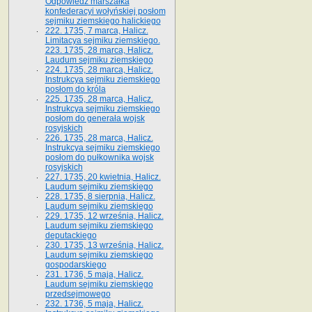
Odpowiedź marszałka
konfederacyi wołyńskiej posłom
sejmiku ziemskiego halickiego
222. 1735, 7 marca, Halicz.
Limitacya sejmiku ziemskiego.
223. 1735, 28 marca, Halicz.
Laudum sejmiku ziemskiego
224. 1735, 28 marca, Halicz.
Instrukcya sejmiku ziemskiego
posłom do króla
225. 1735, 28 marca, Halicz.
Instrukcya sejmiku ziemskiego
posłom do generała wojsk
rosyjskich
226. 1735, 28 marca, Halicz.
Instrukcya sejmiku ziemskiego
posłom do pułkownika wojsk
rosyjskich
227. 1735, 20 kwietnia, Halicz.
Laudum sejmiku ziemskiego
228. 1735, 8 sierpnia, Halicz.
Laudum sejmiku ziemskiego
229. 1735, 12 września, Halicz.
Laudum sejmiku ziemskiego
deputackiego
230. 1735, 13 września, Halicz.
Laudum sejmiku ziemskiego
gospodarskiego
231. 1736, 5 maja, Halicz.
Laudum sejmiku ziemskiego
przedsejmowego
232. 1736, 5 maja, Halicz.