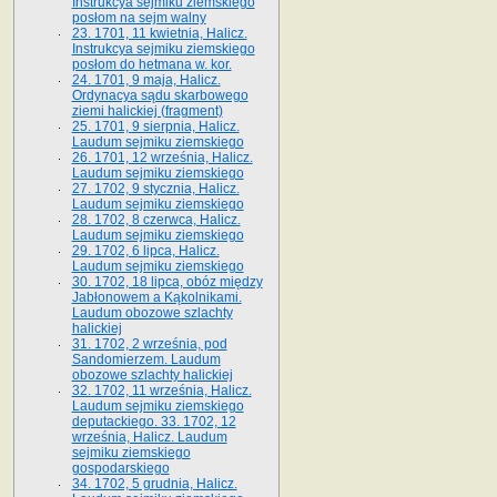
Instrukcya sejmiku ziemskiego
posłom na sejm walny
23. 1701, 11 kwietnia, Halicz.
Instrukcya sejmiku ziemskiego
posłom do hetmana w. kor.
24. 1701, 9 maja, Halicz.
Ordynacya sądu skarbowego
ziemi halickiej (fragment)
25. 1701, 9 sierpnia, Halicz.
Laudum sejmiku ziemskiego
26. 1701, 12 września, Halicz.
Laudum sejmiku ziemskiego
27. 1702, 9 stycznia, Halicz.
Laudum sejmiku ziemskiego
28. 1702, 8 czerwca, Halicz.
Laudum sejmiku ziemskiego
29. 1702, 6 lipca, Halicz.
Laudum sejmiku ziemskiego
30. 1702, 18 lipca, obóz między
Jabłonowem a Kąkolnikami.
Laudum obozowe szlachty
halickiej
31. 1702, 2 września, pod
Sandomierzem. Laudum
obozowe szlachty halickiej
32. 1702, 11 września, Halicz.
Laudum sejmiku ziemskiego
deputackiego. 33. 1702, 12
września, Halicz. Laudum
sejmiku ziemskiego
gospodarskiego
34. 1702, 5 grudnia, Halicz.