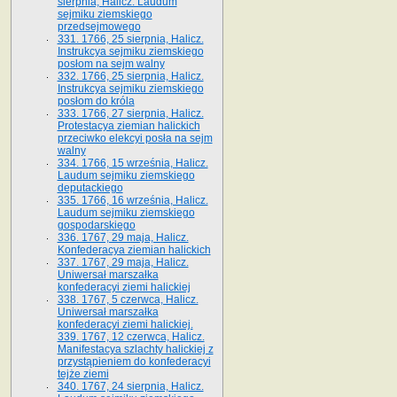
sierpnia, Halicz. Laudum
sejmiku ziemskiego
przedsejmowego
331. 1766, 25 sierpnia, Halicz.
Instrukcya sejmiku ziemskiego
posłom na sejm walny
332. 1766, 25 sierpnia, Halicz.
Instrukcya sejmiku ziemskiego
posłom do króla
333. 1766, 27 sierpnia, Halicz.
Protestacya ziemian halickich
przeciwko elekcyi posła na sejm
walny
334. 1766, 15 września, Halicz.
Laudum sejmiku ziemskiego
deputackiego
335. 1766, 16 września, Halicz.
Laudum sejmiku ziemskiego
gospodarskiego
336. 1767, 29 maja, Halicz.
Konfederacya ziemian halickich
337. 1767, 29 maja, Halicz.
Uniwersał marszałka
konfederacyi ziemi halickiej
338. 1767, 5 czerwca, Halicz.
Uniwersał marszałka
konfederacyi ziemi halickiej.
339. 1767, 12 czerwca, Halicz.
Manifestacya szlachty halickiej z
przystąpieniem do konfederacyi
tejże ziemi
340. 1767, 24 sierpnia, Halicz.