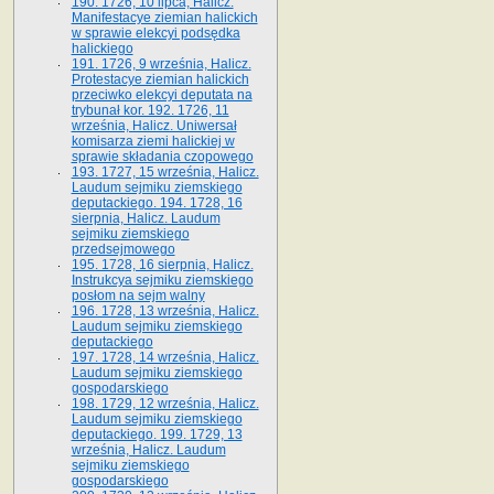
190. 1726, 10 lipca, Halicz.
Manifestacye ziemian halickich
w sprawie elekcyi podsędka
halickiego
191. 1726, 9 września, Halicz.
Protestacye ziemian halickich
przeciwko elekcyi deputata na
trybunał kor. 192. 1726, 11
września, Halicz. Uniwersał
komisarza ziemi halickiej w
sprawie składania czopowego
193. 1727, 15 września, Halicz.
Laudum sejmiku ziemskiego
deputackiego. 194. 1728, 16
sierpnia, Halicz. Laudum
sejmiku ziemskiego
przedsejmowego
195. 1728, 16 sierpnia, Halicz.
Instrukcya sejmiku ziemskiego
posłom na sejm walny
196. 1728, 13 września, Halicz.
Laudum sejmiku ziemskiego
deputackiego
197. 1728, 14 września, Halicz.
Laudum sejmiku ziemskiego
gospodarskiego
198. 1729, 12 września, Halicz.
Laudum sejmiku ziemskiego
deputackiego. 199. 1729, 13
września, Halicz. Laudum
sejmiku ziemskiego
gospodarskiego