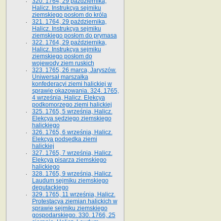
320. 1764, 29 października,
Halicz. Instrukcya sejmiku
ziemskiego posłom do króla
321. 1764, 29 października,
Halicz. Instrukcya sejmiku
ziemskiego posłom do prymasa
322. 1764, 29 października,
Halicz. Instrukcya sejmiku
ziemskiego posłom do
wojewody ziem ruskich
323. 1765, 26 marca, Jaryszów.
Uniwersał marszałka
konfederacyi ziemi halickiej w
sprawie okazowania. 324. 1765,
4 września, Halicz. Elekcya
podkomorzego ziemi halickiej
325. 1765, 5 września, Halicz.
Elekcya sędziego ziemskiego
halickiego
326. 1765, 6 września, Halicz.
Elekcya podsędka ziemi
halickiej
327. 1765, 7 września, Halicz.
Elekcya pisarza ziemskiego
halickiego
328. 1765, 9 września, Halicz.
Laudum sejmiku ziemskiego
deputackiego
329. 1765, 11 września, Halicz.
Protestacya ziemian halickich w
sprawie sejmiku ziemskiego
gospodarskiego. 330. 1766, 25