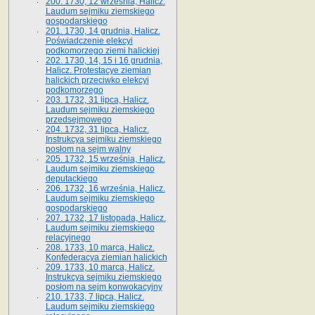
200. 1730, 12 września, Halicz.
Laudum sejmiku ziemskiego
gospodarskiego
201. 1730, 14 grudnia, Halicz.
Poświadczenie elekcyi
podkomorzego ziemi halickiej
202. 1730, 14, 15 i 16 grudnia,
Halicz. Protestacye ziemian
halickich przeciwko elekcyi
podkomorzego
203. 1732, 31 lipca, Halicz.
Laudum sejmiku ziemskiego
przedsejmowego
204. 1732, 31 lipca, Halicz.
Instrukcya sejmiku ziemskiego
posłom na sejm walny
205. 1732, 15 września, Halicz.
Laudum sejmiku ziemskiego
deputackiego
206. 1732, 16 września, Halicz.
Laudum sejmiku ziemskiego
gospodarskiego
207. 1732, 17 listopada, Halicz.
Laudum sejmiku ziemskiego
relacyjnego
208. 1733, 10 marca, Halicz.
Konfederacya ziemian halickich­
209. 1733, 10 marca, Halicz.
Instrukcya sejmiku ziemskiego
posłom na sejm konwokacyjny
210. 1733, 7 lipca, Halicz.
Laudum sejmiku ziemskiego