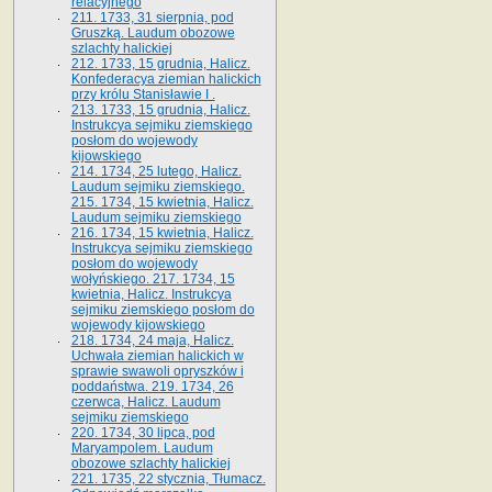
relacyjnego
211. 1733, 31 sierpnia, pod
Gruszką. Laudum obozowe
szlachty halickiej
212. 1733, 15 grudnia, Halicz.
Konfederacya ziemian halickich
przy królu Stanisławie I .
213. 1733, 15 grudnia, Halicz.
Instrukcya sejmiku ziemskiego
posłom do wojewody
kijowskiego
214. 1734, 25 lutego, Halicz.
Laudum sejmiku ziemskiego.
215. 1734, 15 kwietnia, Halicz.
Laudum sejmiku ziemskiego
216. 1734, 15 kwietnia, Halicz.
Instrukcya sejmiku ziemskiego
posłom do wojewody
wołyńskiego. 217. 1734, 15
kwietnia, Halicz. Instrukcya
sejmiku ziemskiego posłom do
wojewody kijowskiego
218. 1734, 24 maja, Halicz.
Uchwała ziemian halickich w
sprawie swawoli opryszków i
poddaństwa. 219. 1734, 26
czerwca, Halicz. Laudum
sejmiku ziemskiego
220. 1734, 30 lipca, pod
Maryampolem. Laudum
obozowe szlachty halickiej
221. 1735, 22 stycznia, Tłumacz.