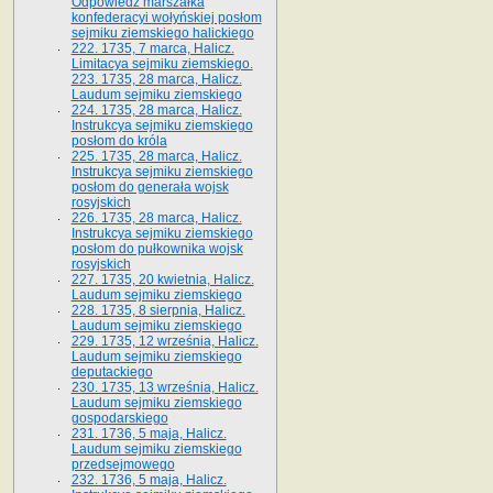
Odpowiedź marszałka
konfederacyi wołyńskiej posłom
sejmiku ziemskiego halickiego
222. 1735, 7 marca, Halicz.
Limitacya sejmiku ziemskiego.
223. 1735, 28 marca, Halicz.
Laudum sejmiku ziemskiego
224. 1735, 28 marca, Halicz.
Instrukcya sejmiku ziemskiego
posłom do króla
225. 1735, 28 marca, Halicz.
Instrukcya sejmiku ziemskiego
posłom do generała wojsk
rosyjskich
226. 1735, 28 marca, Halicz.
Instrukcya sejmiku ziemskiego
posłom do pułkownika wojsk
rosyjskich
227. 1735, 20 kwietnia, Halicz.
Laudum sejmiku ziemskiego
228. 1735, 8 sierpnia, Halicz.
Laudum sejmiku ziemskiego
229. 1735, 12 września, Halicz.
Laudum sejmiku ziemskiego
deputackiego
230. 1735, 13 września, Halicz.
Laudum sejmiku ziemskiego
gospodarskiego
231. 1736, 5 maja, Halicz.
Laudum sejmiku ziemskiego
przedsejmowego
232. 1736, 5 maja, Halicz.