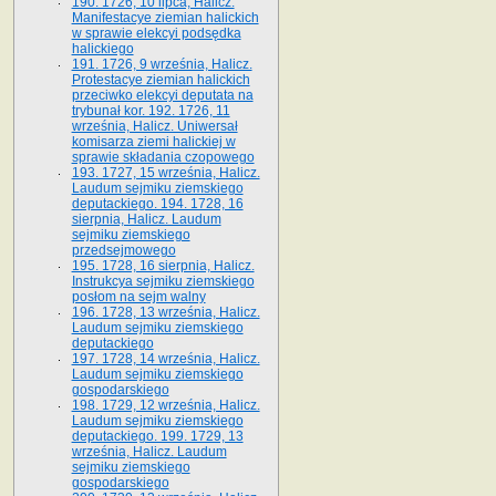
190. 1726, 10 lipca, Halicz.
Manifestacye ziemian halickich
w sprawie elekcyi podsędka
halickiego
191. 1726, 9 września, Halicz.
Protestacye ziemian halickich
przeciwko elekcyi deputata na
trybunał kor. 192. 1726, 11
września, Halicz. Uniwersał
komisarza ziemi halickiej w
sprawie składania czopowego
193. 1727, 15 września, Halicz.
Laudum sejmiku ziemskiego
deputackiego. 194. 1728, 16
sierpnia, Halicz. Laudum
sejmiku ziemskiego
przedsejmowego
195. 1728, 16 sierpnia, Halicz.
Instrukcya sejmiku ziemskiego
posłom na sejm walny
196. 1728, 13 września, Halicz.
Laudum sejmiku ziemskiego
deputackiego
197. 1728, 14 września, Halicz.
Laudum sejmiku ziemskiego
gospodarskiego
198. 1729, 12 września, Halicz.
Laudum sejmiku ziemskiego
deputackiego. 199. 1729, 13
września, Halicz. Laudum
sejmiku ziemskiego
gospodarskiego