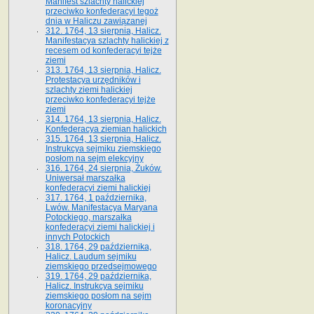
Manifest szlachty halickiej
przeciwko konfederacyi tegoż
dnia w Haliczu zawiązanej
312. 1764, 13 sierpnia, Halicz.
Manifestacya szlachty halickiej z
recesem od konfederacyi tejże
ziemi
313. 1764, 13 sierpnia, Halicz.
Protestacya urzędników i
szlachty ziemi halickiej
przeciwko konfederacyi tejże
ziemi
314. 1764, 13 sierpnia, Halicz.
Konfederacya ziemian halickich
315. 1764, 13 sierpnia, Halicz.
Instrukcya sejmiku ziemskiego
posłom na sejm elekcyjny
316. 1764, 24 sierpnia, Żuków.
Uniwersał marszałka
konfederacyi ziemi halickiej
317. 1764, 1 października,
Lwów. Manifestacya Maryana
Potockiego, marszałka
konfederacyi ziemi halickiej i
innych Potockich
318. 1764, 29 października,
Halicz. Laudum sejmiku
ziemskiego przedsejmowego
319. 1764, 29 października,
Halicz. Instrukcya sejmiku
ziemskiego posłom na sejm
koronacyjny