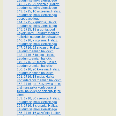
Laudum sejmiku ziemskiego
142. 1715, 29 stycznia, Halicz.
Laudum sejmiku ziemskiego
143. 1715, 10 września, Halicz.
Laudum sejmiku ziemskiego
gospodarskiego
144. 1715, 2 grudnia, Halicz.
Laudum sejmiku ziemskiego
145. 1715, 18 grudnia, pod
Kąkolnikami. Laudum ziemian
halickich na popisie uchwalone
146. 1716, 7 stycznia, Halicz.
Laudum sejmiku ziemskiego
147. 1716, 22 stycznia, Halicz.
Laudum ziemian halickich
148. 1716, 6 lutego, Halicz.
Laudum ziemian halickich
149. 1716, 23 marca, Halicz.
Laudum ziemian halickich
150. 1716, 20 kwietnia, Halicz.
Laudum ziemian halickich
151. 1716, 18 maja, Halicz.
Konfederacya ziemian halickich
152. 1716, po 15 czerwca, b. m.
List marszałka konfederacyi
ziemi halickiej do szlachty tejże
ziemi
153. 1716, 30 czerwca, Halicz.
Laudum sejmiku ziemskiego
154. 1716, 3 sierpnia, Halicz.
Laudum sejmiku ziemskiego
155. 1716, 16 września, Halicz.