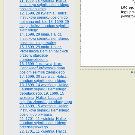
11. 1699, 28 kwietnia, Halicz.
Instrukcya sejmiku ziemskiego
posłom do króla
12. 1699, 28 kwietnia, Halicz.
Instrukcya sejmiku posłom do
hetmana pol. kor. 13. 1699, 29
maja, Halicz. Laudum sejmiku
ziemskiego
14. 1699, 29 maja, Halicz.
Instrukcya sejmiku ziemskiego
posłom na sejm walny
15. 1699, 29 maja, Halicz.
Protestacya ziemian halickich
przeciw staroście
trembowelskiemu
16. 1699, 1 czerwca, b. m.
Odpowiedź królewska dana
«
posłom sejmiku ziemskiego
17. 1699, 30 czerwca, Halicz.
Laudum sejmiku ziemskiego
18. 1699, 14 września, Halicz.
Laudum sejmiku ziemskiego
deputackiego. 19. 1699, 15
września, Halicz. Laudum
sejmiku ziemskiego relacyjnego
20. 1699, 15 września, Halicz.
Instrukcya sejmiku ziemskiego
posłom do prymasa
21. 1701, 11 kwietnia, Halicz.
Laudum sejmiku ziemskiego
przedsejmowego
22. 1701, 11 kwietnia, Halicz.