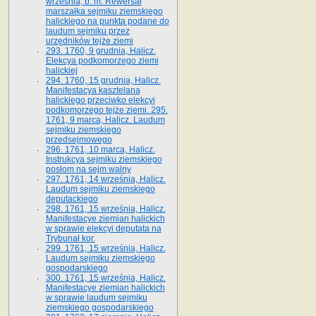
września, b. m. Rewersał
marszałka sejmiku ziemskiego
halickiego na punkta podane do
laudum sejmiku przez
urzędników tejże ziemi
293. 1760, 9 grudnia, Halicz.
Elekcya podkomorzego ziemi
halickiej
294. 1760, 15 grudnia, Halicz.
Manifestacya kasztelana
halickiego przeciwko elekcyi
podkomorzego tejże ziemi. 295.
1761, 9 marca, Halicz. Laudum
sejmiku ziemskiego
przedsejmowego
296. 1761, 10 marca, Halicz.
Instrukcya sejmiku ziemskiego
posłom na sejm walny
297. 1761, 14 września, Halicz.
Laudum sejmiku ziemskiego
deputackiego
298. 1761, 15 września, Halicz.
Manifestacye ziemian halickich
w sprawie elekcyi deputata na
Trybunał kor.
299. 1761, 15 września, Halicz.
Laudum sejmiku ziemskiego
gospodarskiego
300. 1761, 15 września, Halicz.
Manifestacye ziemian halickich
w sprawie laudum sejmiku
ziemskiego gospodarskiego