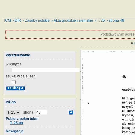
ICM
›
DIR
›
Zasoby polskie
›
Akta grodzkie i ziemskie
›
T. 25
› strona 48
Podstawowym adrese
«
Wyszukiwanie
w książce
szukaj w całej serii
Idź do
strona:
Pobierz pełen tekst
T. 25.txt
Nawigacja