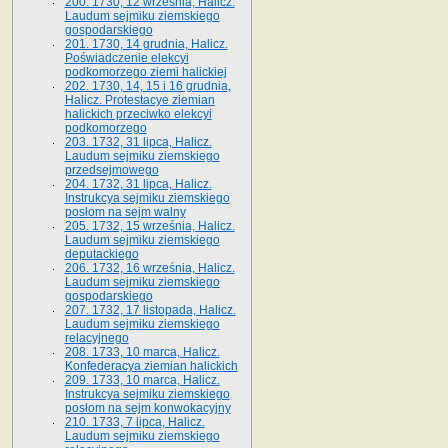
200. 1730, 12 września, Halicz.
Laudum sejmiku ziemskiego
gospodarskiego
201. 1730, 14 grudnia, Halicz.
Poświadczenie elekcyi
podkomorzego ziemi halickiej
202. 1730, 14, 15 i 16 grudnia,
Halicz. Protestacye ziemian
halickich przeciwko elekcyi
podkomorzego
203. 1732, 31 lipca, Halicz.
Laudum sejmiku ziemskiego
przedsejmowego
204. 1732, 31 lipca, Halicz.
Instrukcya sejmiku ziemskiego
posłom na sejm walny
205. 1732, 15 września, Halicz.
Laudum sejmiku ziemskiego
deputackiego
206. 1732, 16 września, Halicz.
Laudum sejmiku ziemskiego
gospodarskiego
207. 1732, 17 listopada, Halicz.
Laudum sejmiku ziemskiego
relacyjnego
208. 1733, 10 marca, Halicz.
Konfederacya ziemian halickich­
209. 1733, 10 marca, Halicz.
Instrukcya sejmiku ziemskiego
posłom na sejm konwokacyjny
210. 1733, 7 lipca, Halicz.
Laudum sejmiku ziemskiego