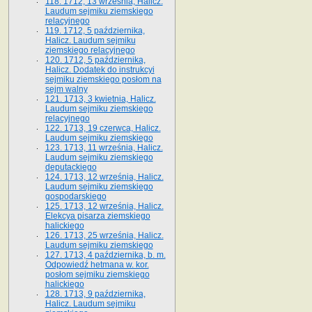
118. 1712, 13 września, Halicz.
Laudum sejmiku ziemskiego
relacyjnego
119. 1712, 5 października,
Halicz. Laudum sejmiku
ziemskiego relacyjnego
120. 1712, 5 października,
Halicz. Dodatek do instrukcyi
sejmiku ziemskiego posłom na
sejm walny
121. 1713, 3 kwietnia, Halicz.
Laudum sejmiku ziemskiego
relacyjnego
122. 1713, 19 czerwca, Halicz.
Laudum sejmiku ziemskiego
123. 1713, 11 września, Halicz.
Laudum sejmiku ziemskiego
deputackiego
124. 1713, 12 września, Halicz.
Laudum sejmiku ziemskiego
gospodarskiego
125. 1713, 12 września, Halicz.
Elekcya pisarza ziemskiego
halickiego
126. 1713, 25 września, Halicz.
Laudum sejmiku ziemskiego
127. 1713, 4 października, b. m.
Odpowiedź hetmana w. kor.
posłom sejmiku ziemskiego
halickiego
128. 1713, 9 października,
Halicz. Laudum sejmiku