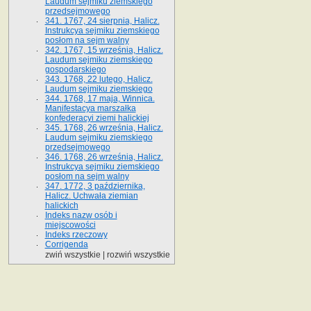
Laudum sejmiku ziemskiego
przedsejmowego
341. 1767, 24 sierpnia, Halicz.
Instrukcya sejmiku ziemskiego
posłom na sejm walny
342. 1767, 15 września, Halicz.
Laudum sejmiku ziemskiego
gospodarskiego
343. 1768, 22 lutego, Halicz.
Laudum sejmiku ziemskiego
344. 1768, 17 maja, Winnica.
Manifestacya marszałka
konfederacyi ziemi halickiej
345. 1768, 26 września, Halicz.
Laudum sejmiku ziemskiego
przedsejmowego
346. 1768, 26 września, Halicz.
Instrukcya sejmiku ziemskiego
posłom na sejm walny
347. 1772, 3 października,
Halicz. Uchwała ziemian
halickich
Indeks nazw osób i
miejscowości
Indeks rzeczowy
Corrigenda
zwiń wszystkie
|
rozwiń wszystkie