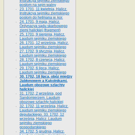
Instrukcya sejmiku ziemskiego
posłom na sejm walny
23. 1701, 11 kwietnia, Halicz.
Instrukcya sejmiku ziemskiego
posłom do hetmana w. kor.
24. 1701, 9 maja, Halicz.
Ordynacya sądu skarbowego
ziemi halickiej (fragment)
25. 1701, 9 sierpnia, Halicz.
Laudum sejmiku ziemskiego
26. 1701, 12 września, Halicz.
Laudum sejmiku ziemskiego
27. 1702, 9 stycznia, Halicz.
Laudum sejmiku ziemskiego
28. 1702, 8 czerwca, Halicz.
Laudum sejmiku ziemskiego
29. 1702, 6 lipca, Halicz.
Laudum sejmiku ziemskiego
30. 1702, 18 lipca, obóz między
Jabłonowem a Kąkolnikami.
Laudum obozowe szlachty
halickiej
31. 1702, 2 września, pod
Sandomierzem. Laudum
obozowe szlachty halickiej
32. 1702, 11 września, Halicz.
Laudum sejmiku ziemskiego
deputackiego. 33. 1702, 12
września, Halicz. Laudum
sejmiku ziemskiego
gospodarskiego
34. 1702, 5 grudnia, Halicz.