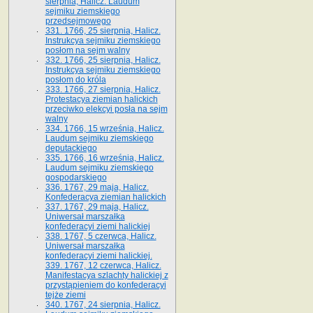
sierpnia, Halicz. Laudum
sejmiku ziemskiego
przedsejmowego
331. 1766, 25 sierpnia, Halicz.
Instrukcya sejmiku ziemskiego
posłom na sejm walny
332. 1766, 25 sierpnia, Halicz.
Instrukcya sejmiku ziemskiego
posłom do króla
333. 1766, 27 sierpnia, Halicz.
Protestacya ziemian halickich
przeciwko elekcyi posła na sejm
walny
334. 1766, 15 września, Halicz.
Laudum sejmiku ziemskiego
deputackiego
335. 1766, 16 września, Halicz.
Laudum sejmiku ziemskiego
gospodarskiego
336. 1767, 29 maja, Halicz.
Konfederacya ziemian halickich
337. 1767, 29 maja, Halicz.
Uniwersał marszałka
konfederacyi ziemi halickiej
338. 1767, 5 czerwca, Halicz.
Uniwersał marszałka
konfederacyi ziemi halickiej.
339. 1767, 12 czerwca, Halicz.
Manifestacya szlachty halickiej z
przystąpieniem do konfederacyi
tejże ziemi
340. 1767, 24 sierpnia, Halicz.