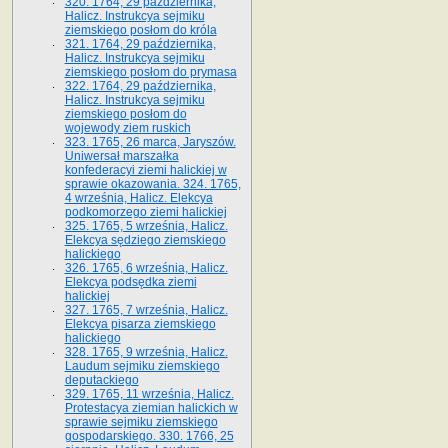
320. 1764, 29 października,
Halicz. Instrukcya sejmiku
ziemskiego posłom do króla
321. 1764, 29 października,
Halicz. Instrukcya sejmiku
ziemskiego posłom do prymasa
322. 1764, 29 października,
Halicz. Instrukcya sejmiku
ziemskiego posłom do
wojewody ziem ruskich
323. 1765, 26 marca, Jaryszów.
Uniwersał marszałka
konfederacyi ziemi halickiej w
sprawie okazowania. 324. 1765,
4 września, Halicz. Elekcya
podkomorzego ziemi halickiej
325. 1765, 5 września, Halicz.
Elekcya sędziego ziemskiego
halickiego
326. 1765, 6 września, Halicz.
Elekcya podsędka ziemi
halickiej
327. 1765, 7 września, Halicz.
Elekcya pisarza ziemskiego
halickiego
328. 1765, 9 września, Halicz.
Laudum sejmiku ziemskiego
deputackiego
329. 1765, 11 września, Halicz.
Protestacya ziemian halickich w
sprawie sejmiku ziemskiego
gospodarskiego. 330. 1766, 25