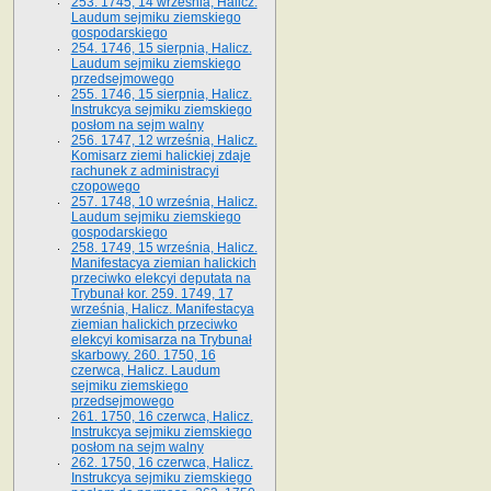
253. 1745, 14 września, Halicz.
Laudum sejmiku ziemskiego
gospodarskiego
254. 1746, 15 sierpnia, Halicz.
Laudum sejmiku ziemskiego
przedsejmowego
255. 1746, 15 sierpnia, Halicz.
Instrukcya sejmiku ziemskiego
posłom na sejm walny
256. 1747, 12 września, Halicz.
Komisarz ziemi halickiej zdaje
rachunek z administracyi
czopowego
257. 1748, 10 września, Halicz.
Laudum sejmiku ziemskiego
gospodarskiego
258. 1749, 15 września, Halicz.
Manifestacya ziemian halickich
przeciwko elekcyi deputata na
Trybunał kor. 259. 1749, 17
września, Halicz. Manifestacya
ziemian halickich przeciwko
elekcyi komisarza na Trybunał
skarbowy. 260. 1750, 16
czerwca, Halicz. Laudum
sejmiku ziemskiego
przedsejmowego
261. 1750, 16 czerwca, Halicz.
Instrukcya sejmiku ziemskiego
posłom na sejm walny
262. 1750, 16 czerwca, Halicz.
Instrukcya sejmiku ziemskiego