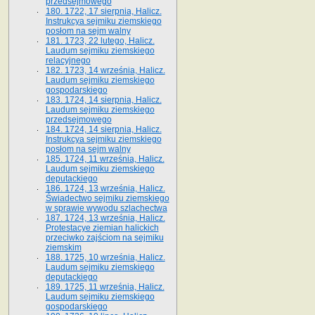
przedsejmowego
180. 1722, 17 sierpnia, Halicz.
Instrukcya sejmiku ziemskiego
posłom na sejm walny
181. 1723, 22 lutego, Halicz.
Laudum sejmiku ziemskiego
relacyjnego
182. 1723, 14 września, Halicz.
Laudum sejmiku ziemskiego
gospodarskiego
183. 1724, 14 sierpnia, Halicz.
Laudum sejmiku ziemskiego
przedsejmowego
184. 1724, 14 sierpnia, Halicz.
Instrukcya sejmiku ziemskiego
posłom na sejm walny
185. 1724, 11 września, Halicz.
Laudum sejmiku ziemskiego
deputackiego
186. 1724, 13 września, Halicz.
Świadectwo sejmiku ziemskiego
w sprawie wywodu szlachectwa
187. 1724, 13 września, Halicz.
Protestacye ziemian halickich
przeciwko zajściom na sejmiku
ziemskim
188. 1725, 10 września, Halicz.
Laudum sejmiku ziemskiego
deputackiego
189. 1725, 11 września, Halicz.
Laudum sejmiku ziemskiego
gospodarskiego