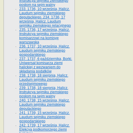
Instrukcya sejmiku ziemskiego
posłom na sejm walny
233. 1736, 10 września, Halicz.
Laudum sejmiku ziemskiego
deputackiego. 234. 1736, 17
września, Halicz. Laudum
sejmiku ziemskiego relacyjnego
235. 1736, 17 września, Halicz.
Instrukcya sejmiku ziemskiego
komisarzowi na komisyę
warszawską
236. 1737, 10 września, Halicz.
Laudum sejmiku ziemskiego
gospodarskiego
237. 1737, 6 października, Borki.
Uniwersał komisarza ziemi
halickiej z wezwaniem do
składania podatków
238. 1738, 18 sierpnia, Halicz.
Laudum sejmiku ziemskiego
przedsejmowego
239. 1738, 18 sierpnia, Halicz.
Instrukcya sejmiku ziemskiego
posłom na sejm walny
240. 1738, 15 września, Halicz.
Laudum sejmiku ziemskiego
deputackiego
241. 1739, 15 września, Halicz.
Laudum sejmiku ziemskiego
gospodarskiego
242. 1739, 17 września, Halicz.
Elekcya podkomorzego ziemi