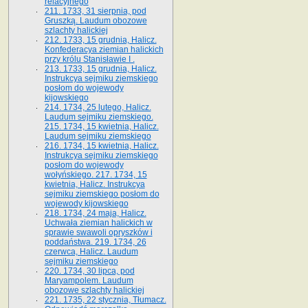
relacyjnego
211. 1733, 31 sierpnia, pod
Gruszką. Laudum obozowe
szlachty halickiej
212. 1733, 15 grudnia, Halicz.
Konfederacya ziemian halickich
przy królu Stanisławie I .
213. 1733, 15 grudnia, Halicz.
Instrukcya sejmiku ziemskiego
posłom do wojewody
kijowskiego
214. 1734, 25 lutego, Halicz.
Laudum sejmiku ziemskiego.
215. 1734, 15 kwietnia, Halicz.
Laudum sejmiku ziemskiego
216. 1734, 15 kwietnia, Halicz.
Instrukcya sejmiku ziemskiego
posłom do wojewody
wołyńskiego. 217. 1734, 15
kwietnia, Halicz. Instrukcya
sejmiku ziemskiego posłom do
wojewody kijowskiego
218. 1734, 24 maja, Halicz.
Uchwała ziemian halickich w
sprawie swawoli opryszków i
poddaństwa. 219. 1734, 26
czerwca, Halicz. Laudum
sejmiku ziemskiego
220. 1734, 30 lipca, pod
Maryampolem. Laudum
obozowe szlachty halickiej
221. 1735, 22 stycznia, Tłumacz.