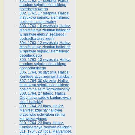
301. 1762, 17 sierpnia, Halicz.
Laudum sejmiku ziemskiego
przedsejmowego
302. 1762, 17 sierpnia, Halicz.
Instrukcya sejmiku ziemskiego
posłom na sejm walny
303. 1763, 10 września, Halicz.
Manifestacya ziemian halickich
w sprawie elekcyi sędziego i
podsędka tejże ziemi
304. 1763, 12 września, Halicz.
Manifestacye ziemian halickich
w sprawie sejmiku ziemskiego
deputackiego
305. 1763, 13 września, Halicz.
Laudum sejmiku ziemskiego
gospodarskiego
306. 1764, 30 stycznia, Halicz.
Konfederacya ziemian halickich
307. 1764, 30 stycznia, Halicz.
Instrukcya sejmiku ziemskiego
posłom na sejm konwokacyjny
308. 1764, 27 lutego, Halicz.
Ordynacya sądów kapturowych
ziemi halickiej
309. 1764, 23 lipca, Halicz.
Manifest szlachty halickiej
przeciwko uchwałom sejmu
konwokacyjnego
310. 1764, 23 lipca, Halicz.
Konfederacya ziemian halickich
311. 1764, 23 lipca, Maryampol.