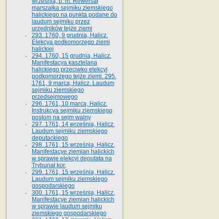
września, b. m. Rewersał
marszałka sejmiku ziemskiego
halickiego na punkta podane do
laudum sejmiku przez
urzędników tejże ziemi
293. 1760, 9 grudnia, Halicz.
Elekcya podkomorzego ziemi
halickiej
294. 1760, 15 grudnia, Halicz.
Manifestacya kasztelana
halickiego przeciwko elekcyi
podkomorzego tejże ziemi. 295.
1761, 9 marca, Halicz. Laudum
sejmiku ziemskiego
przedsejmowego
296. 1761, 10 marca, Halicz.
Instrukcya sejmiku ziemskiego
posłom na sejm walny
297. 1761, 14 września, Halicz.
Laudum sejmiku ziemskiego
deputackiego
298. 1761, 15 września, Halicz.
Manifestacye ziemian halickich
w sprawie elekcyi deputata na
Trybunał kor.
299. 1761, 15 września, Halicz.
Laudum sejmiku ziemskiego
gospodarskiego
300. 1761, 15 września, Halicz.
Manifestacye ziemian halickich
w sprawie laudum sejmiku
ziemskiego gospodarskiego