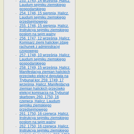
253. 1745, 14 września, Halicz.
Laudum sejmiku ziemskiego
gospodarskiego
254. 1746, 15 sierpnia, Halicz.
Laudum sejmiku ziemskiego
przedsejmowego
255. 1746, 15 sierpnia, Halicz.
Instrukcya sejmiku ziemskiego
posłom na sejm walny
256. 1747, 12 września, Halicz.
Komisarz ziemi halickiej zdaje
rachunek z administracyi
czopowego
257. 1748, 10 września, Halicz.
Laudum sejmiku ziemskiego
gospodarskiego
258. 1749, 15 września, Halicz.
Manifestacya ziemian halickich
przeciwko elekcyi deputata na
Trybunał kor. 259. 1749, 17
września, Halicz. Manifestacya
ziemian halickich przeciwko
elekcyi komisarza na Trybunał
skarbowy. 260. 1750, 16
czerwca, Halicz. Laudum
sejmiku ziemskiego
przedsejmowego
261. 1750, 16 czerwca, Halicz.
Instrukcya sejmiku ziemskiego
posłom na sejm walny
262. 1750, 16 czerwca, Halicz.
Instrukcya sejmiku ziemskiego