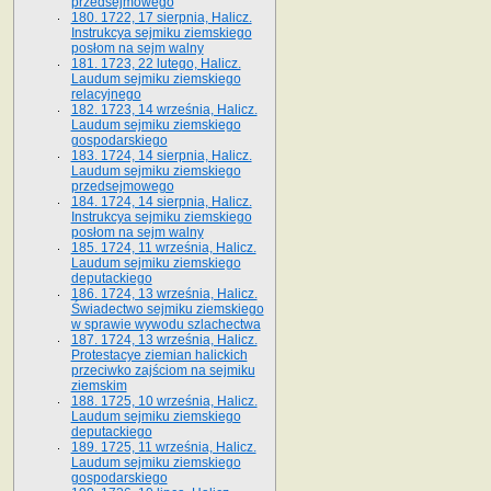
przedsejmowego
180. 1722, 17 sierpnia, Halicz.
Instrukcya sejmiku ziemskiego
posłom na sejm walny
181. 1723, 22 lutego, Halicz.
Laudum sejmiku ziemskiego
relacyjnego
182. 1723, 14 września, Halicz.
Laudum sejmiku ziemskiego
gospodarskiego
183. 1724, 14 sierpnia, Halicz.
Laudum sejmiku ziemskiego
przedsejmowego
184. 1724, 14 sierpnia, Halicz.
Instrukcya sejmiku ziemskiego
posłom na sejm walny
185. 1724, 11 września, Halicz.
Laudum sejmiku ziemskiego
deputackiego
186. 1724, 13 września, Halicz.
Świadectwo sejmiku ziemskiego
w sprawie wywodu szlachectwa
187. 1724, 13 września, Halicz.
Protestacye ziemian halickich
przeciwko zajściom na sejmiku
ziemskim
188. 1725, 10 września, Halicz.
Laudum sejmiku ziemskiego
deputackiego
189. 1725, 11 września, Halicz.
Laudum sejmiku ziemskiego
gospodarskiego