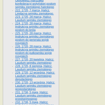
Odpowiedź marszałka
konfederacyi wołyńskiej posłom
sejmiku ziemskiego halickiego
222. 1735, 7 marca, Halicz.
Limitacya sejmiku ziemskiego.
223. 1735, 28 marca, Halicz.
Laudum sejmiku ziemskiego
224. 1735, 28 marca, Halicz.
Instrukcya sejmiku ziemskiego
posłom do króla
225. 1735, 28 marca, Halicz.
Instrukcya sejmiku ziemskiego
posłom do generała wojsk
rosyjskich
226. 1735, 28 marca, Halicz.
Instrukcya sejmiku ziemskiego
posłom do pułkownika wojsk
rosyjskich
227. 1735, 20 kwietnia, Halicz.
Laudum sejmiku ziemskiego
228. 1735, 8 sierpnia, Halicz.
Laudum sejmiku ziemskiego
229. 1735, 12 września, Halicz.
Laudum sejmiku ziemskiego
deputackiego
230. 1735, 13 września, Halicz.
Laudum sejmiku ziemskiego
gospodarskiego
231. 1736, 5 maja, Halicz.
Laudum sejmiku ziemskiego
przedsejmowego
232. 1736, 5 maja, Halicz.