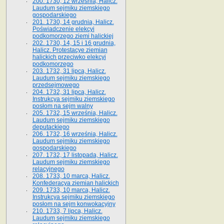
200. 1730, 12 września, Halicz.
Laudum sejmiku ziemskiego
gospodarskiego
201. 1730, 14 grudnia, Halicz.
Poświadczenie elekcyi
podkomorzego ziemi halickiej
202. 1730, 14, 15 i 16 grudnia,
Halicz. Protestacye ziemian
halickich przeciwko elekcyi
podkomorzego
203. 1732, 31 lipca, Halicz.
Laudum sejmiku ziemskiego
przedsejmowego
204. 1732, 31 lipca, Halicz.
Instrukcya sejmiku ziemskiego
posłom na sejm walny
205. 1732, 15 września, Halicz.
Laudum sejmiku ziemskiego
deputackiego
206. 1732, 16 września, Halicz.
Laudum sejmiku ziemskiego
gospodarskiego
207. 1732, 17 listopada, Halicz.
Laudum sejmiku ziemskiego
relacyjnego
208. 1733, 10 marca, Halicz.
Konfederacya ziemian halickich­
209. 1733, 10 marca, Halicz.
Instrukcya sejmiku ziemskiego
posłom na sejm konwokacyjny
210. 1733, 7 lipca, Halicz.
Laudum sejmiku ziemskiego