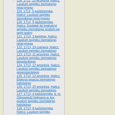
118. 1712, 13 września, Halicz.
Laudum sejmiku ziemskiego
relacyjnego
119. 1712, 5 października,
Halicz. Laudum sejmiku
ziemskiego relacyjnego
120. 1712, 5 października,
Halicz. Dodatek do instrukcyi
sejmiku ziemskiego posłom na
sejm walny
121. 1713, 3 kwietnia, Halicz.
Laudum sejmiku ziemskiego
relacyjnego
122. 1713, 19 czerwca, Halicz.
Laudum sejmiku ziemskiego
123. 1713, 11 września, Halicz.
Laudum sejmiku ziemskiego
deputackiego
124. 1713, 12 września, Halicz.
Laudum sejmiku ziemskiego
gospodarskiego
125. 1713, 12 września, Halicz.
Elekcya pisarza ziemskiego
halickiego
126. 1713, 25 września, Halicz.
Laudum sejmiku ziemskiego
127. 1713, 4 października, b. m.
Odpowiedź hetmana w. kor.
posłom sejmiku ziemskiego
halickiego
128. 1713, 9 października,
Halicz. Laudum sejmiku