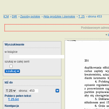
ICM
›
DIR
›
Zasoby polskie
›
Akta grodzkie i ziemskie
›
T. 25
› strona 453
Podstawowym adrese
«
Wyszukiwanie
w książce
szukaj w całej serii
Idź do
strona:
Pobierz pełen tekst
T. 25.txt
Nawigacja