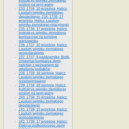
Instrukcya sejmiku ziemskiego
posłom na sejm walny
233. 1736, 10 września, Halicz.
Laudum sejmiku ziemskiego
deputackiego. 234. 1736, 17
września, Halicz. Laudum
sejmiku ziemskiego relacyjnego
235. 1736, 17 września, Halicz.
Instrukcya sejmiku ziemskiego
komisarzowi na komisyę
warszawską
236. 1737, 10 września, Halicz.
Laudum sejmiku ziemskiego
gospodarskiego
237. 1737, 6 października, Borki.
Uniwersał komisarza ziemi
halickiej z wezwaniem do
składania podatków
238. 1738, 18 sierpnia, Halicz.
Laudum sejmiku ziemskiego
przedsejmowego
239. 1738, 18 sierpnia, Halicz.
Instrukcya sejmiku ziemskiego
posłom na sejm walny
240. 1738, 15 września, Halicz.
Laudum sejmiku ziemskiego
deputackiego
241. 1739, 15 września, Halicz.
Laudum sejmiku ziemskiego
gospodarskiego
242. 1739, 17 września, Halicz.
Elekcya podkomorzego ziemi