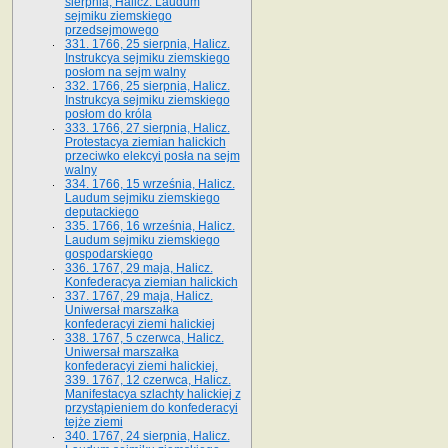
sierpnia, Halicz. Laudum
sejmiku ziemskiego
przedsejmowego
331. 1766, 25 sierpnia, Halicz.
Instrukcya sejmiku ziemskiego
posłom na sejm walny
332. 1766, 25 sierpnia, Halicz.
Instrukcya sejmiku ziemskiego
posłom do króla
333. 1766, 27 sierpnia, Halicz.
Protestacya ziemian halickich
przeciwko elekcyi posła na sejm
walny
334. 1766, 15 września, Halicz.
Laudum sejmiku ziemskiego
deputackiego
335. 1766, 16 września, Halicz.
Laudum sejmiku ziemskiego
gospodarskiego
336. 1767, 29 maja, Halicz.
Konfederacya ziemian halickich
337. 1767, 29 maja, Halicz.
Uniwersał marszałka
konfederacyi ziemi halickiej
338. 1767, 5 czerwca, Halicz.
Uniwersał marszałka
konfederacyi ziemi halickiej.
339. 1767, 12 czerwca, Halicz.
Manifestacya szlachty halickiej z
przystąpieniem do konfederacyi
tejże ziemi
340. 1767, 24 sierpnia, Halicz.