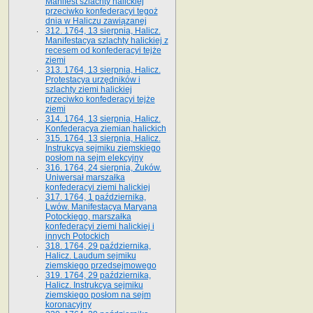
Manifest szlachty halickiej
przeciwko konfederacyi tegoż
dnia w Haliczu zawiązanej
312. 1764, 13 sierpnia, Halicz.
Manifestacya szlachty halickiej z
recesem od konfederacyi tejże
ziemi
313. 1764, 13 sierpnia, Halicz.
Protestacya urzędników i
szlachty ziemi halickiej
przeciwko konfederacyi tejże
ziemi
314. 1764, 13 sierpnia, Halicz.
Konfederacya ziemian halickich
315. 1764, 13 sierpnia, Halicz.
Instrukcya sejmiku ziemskiego
posłom na sejm elekcyjny
316. 1764, 24 sierpnia, Żuków.
Uniwersał marszałka
konfederacyi ziemi halickiej
317. 1764, 1 października,
Lwów. Manifestacya Maryana
Potockiego, marszałka
konfederacyi ziemi halickiej i
innych Potockich
318. 1764, 29 października,
Halicz. Laudum sejmiku
ziemskiego przedsejmowego
319. 1764, 29 października,
Halicz. Instrukcya sejmiku
ziemskiego posłom na sejm
koronacyjny