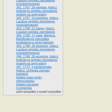
Laudum sejmiku ziemskiego
przedsejmowego
341. 1767, 24 sierpnia, Halicz.
Instrukcya sejmiku ziemskiego
posłom na sejm walny
342. 1767, 15 września, Halicz.
Laudum sejmiku ziemskiego
gospodarskiego
343. 1768, 22 lutego, Halicz.
Laudum sejmiku ziemskiego
344. 1768, 17 maja, Winnica.
Manifestacya marszałka
konfederacyi ziemi halickiej
345. 1768, 26 września, Halicz.
Laudum sejmiku ziemskiego
przedsejmowego
346. 1768, 26 września, Halicz.
Instrukcya sejmiku ziemskiego
posłom na sejm walny
347. 1772, 3 października,
Halicz. Uchwała ziemian
halickich
Indeks nazw osób i
miejscowości
Indeks rzeczowy
Corrigenda
zwiń wszystkie
|
rozwiń wszystkie