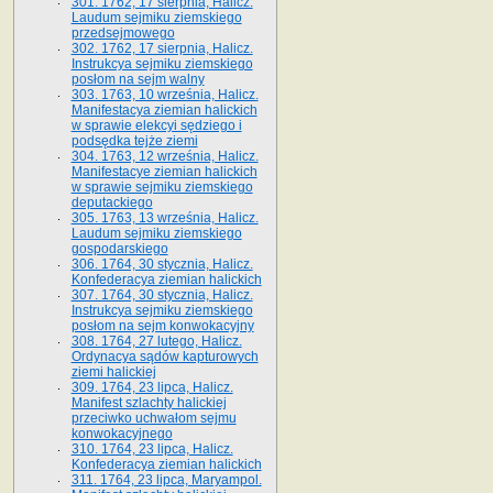
301. 1762, 17 sierpnia, Halicz.
Laudum sejmiku ziemskiego
przedsejmowego
302. 1762, 17 sierpnia, Halicz.
Instrukcya sejmiku ziemskiego
posłom na sejm walny
303. 1763, 10 września, Halicz.
Manifestacya ziemian halickich
w sprawie elekcyi sędziego i
podsędka tejże ziemi
304. 1763, 12 września, Halicz.
Manifestacye ziemian halickich
w sprawie sejmiku ziemskiego
deputackiego
305. 1763, 13 września, Halicz.
Laudum sejmiku ziemskiego
gospodarskiego
306. 1764, 30 stycznia, Halicz.
Konfederacya ziemian halickich
307. 1764, 30 stycznia, Halicz.
Instrukcya sejmiku ziemskiego
posłom na sejm konwokacyjny
308. 1764, 27 lutego, Halicz.
Ordynacya sądów kapturowych
ziemi halickiej
309. 1764, 23 lipca, Halicz.
Manifest szlachty halickiej
przeciwko uchwałom sejmu
konwokacyjnego
310. 1764, 23 lipca, Halicz.
Konfederacya ziemian halickich
311. 1764, 23 lipca, Maryampol.