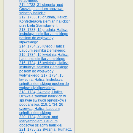
relacyjnego
211. 1733, 31 sierpnia, pod
Gruszką. Laudum obozowe
szlachty halickiej
212. 1733, 15 grudnia, Halicz.
Konfederacya ziemian halickich
przy królu Stanisławie I .
213. 1733, 15 grudnia, Halicz.
Instrukcya sejmiku ziemskiego
posłom do wojewody
kijowskiego
214. 1734, 25 lutego, Halicz.
Laudum sejmiku ziemskiego.
215. 1734, 15 kwietnia, Halicz.
Laudum sejmiku ziemskiego
216. 1734, 15 kwietnia, Halicz.
Instrukcya sejmiku ziemskiego
posłom do wojewody
wołyńskiego. 217. 1734, 15
kwietnia, Halicz. Instrukcya
sejmiku ziemskiego posłom do
wojewody kijowskiego
218. 1734, 24 maja, Halicz.
Uchwała ziemian halickich w
sprawie swawoli opryszków i
poddaństwa. 219. 1734, 26
czerwca, Halicz. Laudum
sejmiku ziemskiego
220. 1734, 30 lipca, pod
Maryampolem. Laudum
obozowe szlachty halickiej
221. 1735, 22 stycznia, Tłumacz.