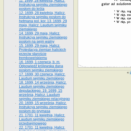
11. 1699, 28 kwietnia, Halicz.
Instrukcya sejmiku ziemskiego
posłom do króla
12. 1699, 28 kwietnia, Halicz.
Instrukcya sejmiku posłom do
hetmana pol. kor. 13. 1699, 29
maja, Halicz. Laudum sejmiku
ziemskiego
14. 1699, 29 maja, Halicz.
Instrukcya sejmiku ziemskiego
posłom na sejm walny
15. 1699, 29 maja, Halicz.
Protestacya ziemian halickich
przeciw staroście
trembowelskiemu
16. 1699, 1 czerwca, b. m.
Odpowiedź królewska dana
posłom sejmiku ziemskiego
«
17. 1699, 30 czerwca, Halicz.
Laudum sejmiku ziemskiego
18. 1699, 14 września, Halicz.
Laudum sejmiku ziemskiego
deputackiego. 19. 1699, 15
września, Halicz. Laudum
sejmiku ziemskiego relacyjnego
20. 1699, 15 września, Halicz.
Instrukcya sejmiku ziemskiego
posłom do prymasa
21. 1701, 11 kwietnia, Halicz.
Laudum sejmiku ziemskiego
przedsejmowego
22. 1701, 11 kwietnia, Halicz.