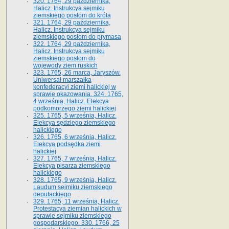
320. 1764, 29 października,
Halicz. Instrukcya sejmiku
ziemskiego posłom do króla
321. 1764, 29 października,
Halicz. Instrukcya sejmiku
ziemskiego posłom do prymasa
322. 1764, 29 października,
Halicz. Instrukcya sejmiku
ziemskiego posłom do
wojewody ziem ruskich
323. 1765, 26 marca, Jaryszów.
Uniwersał marszałka
konfederacyi ziemi halickiej w
sprawie okazowania. 324. 1765,
4 września, Halicz. Elekcya
podkomorzego ziemi halickiej
325. 1765, 5 września, Halicz.
Elekcya sędziego ziemskiego
halickiego
326. 1765, 6 września, Halicz.
Elekcya podsędka ziemi
halickiej
327. 1765, 7 września, Halicz.
Elekcya pisarza ziemskiego
halickiego
328. 1765, 9 września, Halicz.
Laudum sejmiku ziemskiego
deputackiego
329. 1765, 11 września, Halicz.
Protestacya ziemian halickich w
sprawie sejmiku ziemskiego
gospodarskiego. 330. 1766, 25