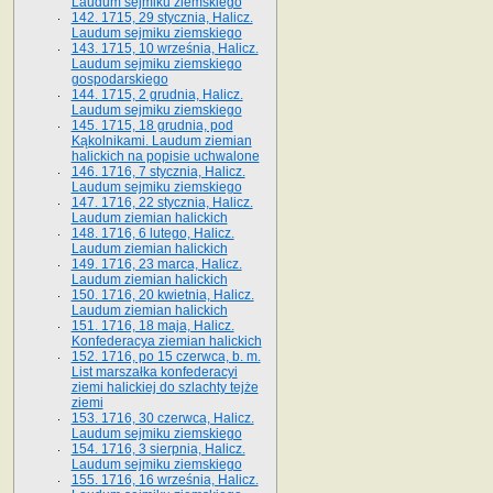
Laudum sejmiku ziemskiego
142. 1715, 29 stycznia, Halicz.
Laudum sejmiku ziemskiego
143. 1715, 10 września, Halicz.
Laudum sejmiku ziemskiego
gospodarskiego
144. 1715, 2 grudnia, Halicz.
Laudum sejmiku ziemskiego
145. 1715, 18 grudnia, pod
Kąkolnikami. Laudum ziemian
halickich na popisie uchwalone
146. 1716, 7 stycznia, Halicz.
Laudum sejmiku ziemskiego
147. 1716, 22 stycznia, Halicz.
Laudum ziemian halickich
148. 1716, 6 lutego, Halicz.
Laudum ziemian halickich
149. 1716, 23 marca, Halicz.
Laudum ziemian halickich
150. 1716, 20 kwietnia, Halicz.
Laudum ziemian halickich
151. 1716, 18 maja, Halicz.
Konfederacya ziemian halickich
152. 1716, po 15 czerwca, b. m.
List marszałka konfederacyi
ziemi halickiej do szlachty tejże
ziemi
153. 1716, 30 czerwca, Halicz.
Laudum sejmiku ziemskiego
154. 1716, 3 sierpnia, Halicz.
Laudum sejmiku ziemskiego
155. 1716, 16 września, Halicz.