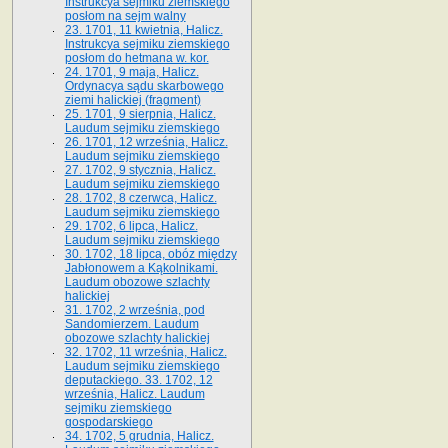
Instrukcya sejmiku ziemskiego
posłom na sejm walny
23. 1701, 11 kwietnia, Halicz.
Instrukcya sejmiku ziemskiego
posłom do hetmana w. kor.
24. 1701, 9 maja, Halicz.
Ordynacya sądu skarbowego
ziemi halickiej (fragment)
25. 1701, 9 sierpnia, Halicz.
Laudum sejmiku ziemskiego
26. 1701, 12 września, Halicz.
Laudum sejmiku ziemskiego
27. 1702, 9 stycznia, Halicz.
Laudum sejmiku ziemskiego
28. 1702, 8 czerwca, Halicz.
Laudum sejmiku ziemskiego
29. 1702, 6 lipca, Halicz.
Laudum sejmiku ziemskiego
30. 1702, 18 lipca, obóz między
Jabłonowem a Kąkolnikami.
Laudum obozowe szlachty
halickiej
31. 1702, 2 września, pod
Sandomierzem. Laudum
obozowe szlachty halickiej
32. 1702, 11 września, Halicz.
Laudum sejmiku ziemskiego
deputackiego. 33. 1702, 12
września, Halicz. Laudum
sejmiku ziemskiego
gospodarskiego
34. 1702, 5 grudnia, Halicz.