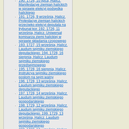
190. 1726, 10 lipca, Halicz.
Manifestacye ziemian halickich
w sprawie elekcyi podsędka
halickiego
191. 1726, 9 września, Halicz.
Protestacye ziemian halickich
przeciwko elekcyi deputata na
trybunał kor. 192. 1726, 11
września, Halicz. Uniwersał
komisarza ziemi halickiej w
sprawie składania czopowego
193. 1727, 15 września, Halicz.
Laudum sejmiku ziemskiego
deputackiego. 194. 1728, 16
sierpnia, Halicz. Laudum
sejmiku ziemskiego
przedsejmowego
195. 1728, 16 sierpnia, Halicz.
Instrukcya sejmiku ziemskiego
posłom na sejm walny
196. 1728, 13 września, Halicz.
Laudum sejmiku ziemskiego
deputackiego
197. 1728, 14 września, Halicz.
Laudum sejmiku ziemskiego
gospodarskiego
198. 1729, 12 września, Halicz.
Laudum sejmiku ziemskiego
deputackiego. 199. 1729, 13
września, Halicz. Laudum
sejmiku ziemskiego
gospodarskiego