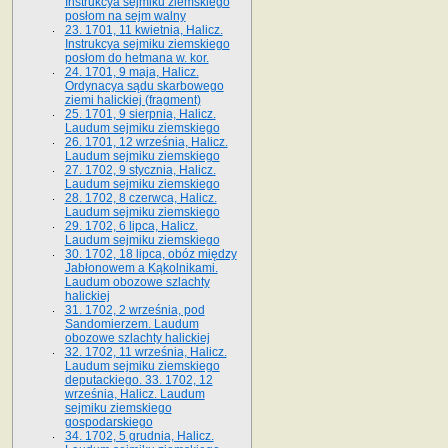
Instrukcya sejmiku ziemskiego
posłom na sejm walny
23. 1701, 11 kwietnia, Halicz.
Instrukcya sejmiku ziemskiego
posłom do hetmana w. kor.
24. 1701, 9 maja, Halicz.
Ordynacya sądu skarbowego
ziemi halickiej (fragment)
25. 1701, 9 sierpnia, Halicz.
Laudum sejmiku ziemskiego
26. 1701, 12 września, Halicz.
Laudum sejmiku ziemskiego
27. 1702, 9 stycznia, Halicz.
Laudum sejmiku ziemskiego
28. 1702, 8 czerwca, Halicz.
Laudum sejmiku ziemskiego
29. 1702, 6 lipca, Halicz.
Laudum sejmiku ziemskiego
30. 1702, 18 lipca, obóz między
Jabłonowem a Kąkolnikami.
Laudum obozowe szlachty
halickiej
31. 1702, 2 września, pod
Sandomierzem. Laudum
obozowe szlachty halickiej
32. 1702, 11 września, Halicz.
Laudum sejmiku ziemskiego
deputackiego. 33. 1702, 12
września, Halicz. Laudum
sejmiku ziemskiego
gospodarskiego
34. 1702, 5 grudnia, Halicz.