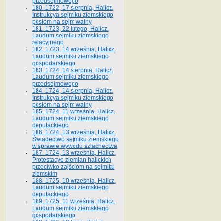
przedsejmowego
180. 1722, 17 sierpnia, Halicz.
Instrukcya sejmiku ziemskiego
posłom na sejm walny
181. 1723, 22 lutego, Halicz.
Laudum sejmiku ziemskiego
relacyjnego
182. 1723, 14 września, Halicz.
Laudum sejmiku ziemskiego
gospodarskiego
183. 1724, 14 sierpnia, Halicz.
Laudum sejmiku ziemskiego
przedsejmowego
184. 1724, 14 sierpnia, Halicz.
Instrukcya sejmiku ziemskiego
posłom na sejm walny
185. 1724, 11 września, Halicz.
Laudum sejmiku ziemskiego
deputackiego
186. 1724, 13 września, Halicz.
Świadectwo sejmiku ziemskiego
w sprawie wywodu szlachectwa
187. 1724, 13 września, Halicz.
Protestacye ziemian halickich
przeciwko zajściom na sejmiku
ziemskim
188. 1725, 10 września, Halicz.
Laudum sejmiku ziemskiego
deputackiego
189. 1725, 11 września, Halicz.
Laudum sejmiku ziemskiego
gospodarskiego