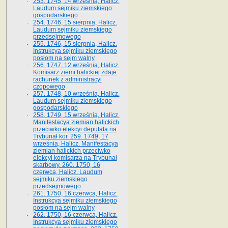
253. 1745, 14 września, Halicz.
Laudum sejmiku ziemskiego
gospodarskiego
254. 1746, 15 sierpnia, Halicz.
Laudum sejmiku ziemskiego
przedsejmowego
255. 1746, 15 sierpnia, Halicz.
Instrukcya sejmiku ziemskiego
posłom na sejm walny
256. 1747, 12 września, Halicz.
Komisarz ziemi halickiej zdaje
rachunek z administracyi
czopowego
257. 1748, 10 września, Halicz.
Laudum sejmiku ziemskiego
gospodarskiego
258. 1749, 15 września, Halicz.
Manifestacya ziemian halickich
przeciwko elekcyi deputata na
Trybunał kor. 259. 1749, 17
września, Halicz. Manifestacya
ziemian halickich przeciwko
elekcyi komisarza na Trybunał
skarbowy. 260. 1750, 16
czerwca, Halicz. Laudum
sejmiku ziemskiego
przedsejmowego
261. 1750, 16 czerwca, Halicz.
Instrukcya sejmiku ziemskiego
posłom na sejm walny
262. 1750, 16 czerwca, Halicz.
Instrukcya sejmiku ziemskiego