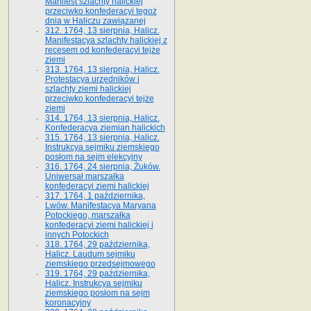
Manifest szlachty halickiej
przeciwko konfederacyi tegoż
dnia w Haliczu zawiązanej
312. 1764, 13 sierpnia, Halicz.
Manifestacya szlachty halickiej z
recesem od konfederacyi tejże
ziemi
313. 1764, 13 sierpnia, Halicz.
Protestacya urzędników i
szlachty ziemi halickiej
przeciwko konfederacyi tejże
ziemi
314. 1764, 13 sierpnia, Halicz.
Konfederacya ziemian halickich
315. 1764, 13 sierpnia, Halicz.
Instrukcya sejmiku ziemskiego
posłom na sejm elekcyjny
316. 1764, 24 sierpnia, Żuków.
Uniwersał marszałka
konfederacyi ziemi halickiej
317. 1764, 1 października,
Lwów. Manifestacya Maryana
Potockiego, marszałka
konfederacyi ziemi halickiej i
innych Potockich
318. 1764, 29 października,
Halicz. Laudum sejmiku
ziemskiego przedsejmowego
319. 1764, 29 października,
Halicz. Instrukcya sejmiku
ziemskiego posłom na sejm
koronacyjny