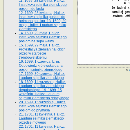
11. 1699, 28 kwietnia, Halicz.
Instrukcya sejmiku ziemskiego
posłom do króla
12. 1699, 28 kwietnia, Halicz.
Instrukcya sejmiku posłom do
hetmana pol. kor. 13. 1699, 29
maja, Halicz. Laudum sejmiku
ziemskiego
14. 1699, 29 maja, Halicz.
Instrukcya sejmiku ziemskiego
posłom na sejm walny
15. 1699, 29 maja, Halicz.
Protestacya ziemian halickich
przeciw staroście
trembowelskiemu
16. 1699, 1 czerwca, b. m.
Odpowiedź królewska dana
«
posłom sejmiku ziemskiego
17. 1699, 30 czerwca, Halicz.
Laudum sejmiku ziemskiego
18. 1699, 14 września, Halicz.
Laudum sejmiku ziemskiego
deputackiego. 19. 1699, 15
września, Halicz. Laudum
sejmiku ziemskiego relacyjnego
20. 1699, 15 września, Halicz.
Instrukcya sejmiku ziemskiego
posłom do prymasa
21. 1701, 11 kwietnia, Halicz.
Laudum sejmiku ziemskiego
przedsejmowego
22. 1701, 11 kwietnia, Halicz.