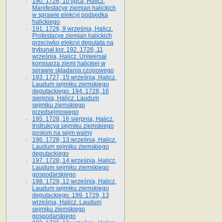
190. 1726, 10 lipca, Halicz.
Manifestacye ziemian halickich
w sprawie elekcyi podsędka
halickiego
191. 1726, 9 września, Halicz.
Protestacye ziemian halickich
przeciwko elekcyi deputata na
trybunał kor. 192. 1726, 11
września, Halicz. Uniwersał
komisarza ziemi halickiej w
sprawie składania czopowego
193. 1727, 15 września, Halicz.
Laudum sejmiku ziemskiego
deputackiego. 194. 1728, 16
sierpnia, Halicz. Laudum
sejmiku ziemskiego
przedsejmowego
195. 1728, 16 sierpnia, Halicz.
Instrukcya sejmiku ziemskiego
posłom na sejm walny
196. 1728, 13 września, Halicz.
Laudum sejmiku ziemskiego
deputackiego
197. 1728, 14 września, Halicz.
Laudum sejmiku ziemskiego
gospodarskiego
198. 1729, 12 września, Halicz.
Laudum sejmiku ziemskiego
deputackiego. 199. 1729, 13
września, Halicz. Laudum
sejmiku ziemskiego
gospodarskiego