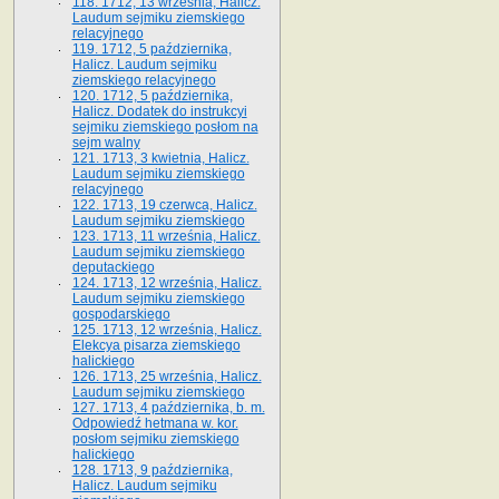
118. 1712, 13 września, Halicz.
Laudum sejmiku ziemskiego
relacyjnego
119. 1712, 5 października,
Halicz. Laudum sejmiku
ziemskiego relacyjnego
120. 1712, 5 października,
Halicz. Dodatek do instrukcyi
sejmiku ziemskiego posłom na
sejm walny
121. 1713, 3 kwietnia, Halicz.
Laudum sejmiku ziemskiego
relacyjnego
122. 1713, 19 czerwca, Halicz.
Laudum sejmiku ziemskiego
123. 1713, 11 września, Halicz.
Laudum sejmiku ziemskiego
deputackiego
124. 1713, 12 września, Halicz.
Laudum sejmiku ziemskiego
gospodarskiego
125. 1713, 12 września, Halicz.
Elekcya pisarza ziemskiego
halickiego
126. 1713, 25 września, Halicz.
Laudum sejmiku ziemskiego
127. 1713, 4 października, b. m.
Odpowiedź hetmana w. kor.
posłom sejmiku ziemskiego
halickiego
128. 1713, 9 października,
Halicz. Laudum sejmiku