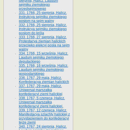
sierpnia, Halicz. Laudum
sejmiku ziemskiego
przedsejmowego
331. 1766, 25 sierpnia, Halicz.
Instrukcya sejmiku ziemskiego
posłom na sejm walny
332. 1766, 25 sierpnia, Halicz.
Instrukcya sejmiku ziemskiego
posłom do króla
333. 1766, 27 sierpnia, Halicz.
Protestacya ziemian halickich
przeciwko elekcyi posła na sejm
walny
334. 1766, 15 września, Halicz.
Laudum sejmiku ziemskiego
deputackiego
335. 1766, 16 września, Halicz.
Laudum sejmiku ziemskiego
gospodarskiego
336. 1767, 29 maja, Halicz.
Konfederacya ziemian halickich
337. 1767, 29 maja, Halicz.
Uniwersał marszałka
konfederacyi ziemi halickiej
338. 1767, 5 czerwca, Halicz.
Uniwersał marszałka
konfederacyi ziemi halickiej.
339. 1767, 12 czerwca, Halicz.
Manifestacya szlachty halickiej z
przystąpieniem do konfederacyi
tejże ziemi
340. 1767, 24 sierpnia, Halicz.