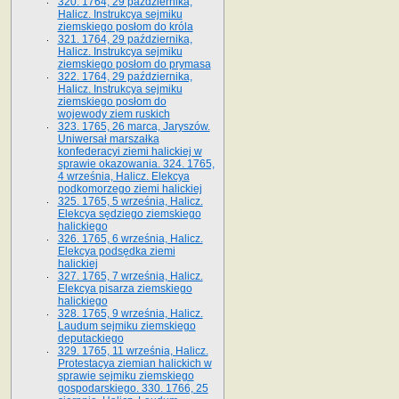
320. 1764, 29 października,
Halicz. Instrukcya sejmiku
ziemskiego posłom do króla
321. 1764, 29 października,
Halicz. Instrukcya sejmiku
ziemskiego posłom do prymasa
322. 1764, 29 października,
Halicz. Instrukcya sejmiku
ziemskiego posłom do
wojewody ziem ruskich
323. 1765, 26 marca, Jaryszów.
Uniwersał marszałka
konfederacyi ziemi halickiej w
sprawie okazowania. 324. 1765,
4 września, Halicz. Elekcya
podkomorzego ziemi halickiej
325. 1765, 5 września, Halicz.
Elekcya sędziego ziemskiego
halickiego
326. 1765, 6 września, Halicz.
Elekcya podsędka ziemi
halickiej
327. 1765, 7 września, Halicz.
Elekcya pisarza ziemskiego
halickiego
328. 1765, 9 września, Halicz.
Laudum sejmiku ziemskiego
deputackiego
329. 1765, 11 września, Halicz.
Protestacya ziemian halickich w
sprawie sejmiku ziemskiego
gospodarskiego. 330. 1766, 25