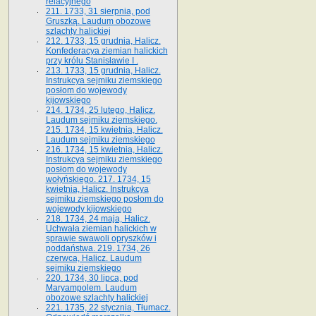
relacyjnego
211. 1733, 31 sierpnia, pod
Gruszką. Laudum obozowe
szlachty halickiej
212. 1733, 15 grudnia, Halicz.
Konfederacya ziemian halickich
przy królu Stanisławie I .
213. 1733, 15 grudnia, Halicz.
Instrukcya sejmiku ziemskiego
posłom do wojewody
kijowskiego
214. 1734, 25 lutego, Halicz.
Laudum sejmiku ziemskiego.
215. 1734, 15 kwietnia, Halicz.
Laudum sejmiku ziemskiego
216. 1734, 15 kwietnia, Halicz.
Instrukcya sejmiku ziemskiego
posłom do wojewody
wołyńskiego. 217. 1734, 15
kwietnia, Halicz. Instrukcya
sejmiku ziemskiego posłom do
wojewody kijowskiego
218. 1734, 24 maja, Halicz.
Uchwała ziemian halickich w
sprawie swawoli opryszków i
poddaństwa. 219. 1734, 26
czerwca, Halicz. Laudum
sejmiku ziemskiego
220. 1734, 30 lipca, pod
Maryampolem. Laudum
obozowe szlachty halickiej
221. 1735, 22 stycznia, Tłumacz.