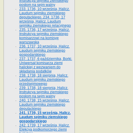
Instrukcya sejmiku ziemskiego
posłom na sejm walny
233. 1736, 10 września, Halicz.
Laudum sejmiku ziemskiego
deputackiego. 234. 1736, 17
września, Halicz. Laudum
sejmiku ziemskiego relacyjnego
235. 1736, 17 września, Halicz.
Instrukcya sejmiku ziemskiego
komisarzowi na komisyę
warszawską
236. 1737, 10 września, Halicz.
Laudum sejmiku ziemskiego
gospodarskiego
237. 1737, 6 października, Borki.
Uniwersał komisarza ziemi
halickiej z wezwaniem do
składania podatków
238. 1738, 18 sierpnia, Halicz.
Laudum sejmiku ziemskiego
przedsejmowego
239. 1738, 18 sierpnia, Halicz.
Instrukcya sejmiku ziemskiego
posłom na sejm walny
240. 1738, 15 września, Halicz.
Laudum sejmiku ziemskiego
deputackiego
241. 1739, 15 września, Halicz.
Laudum sejmiku ziemskiego
gospodarskiego
242. 1739, 17 września, Halicz.
Elekcya podkomorzego ziemi