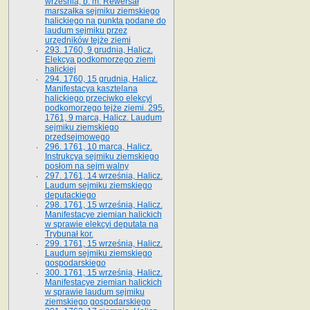
września, b. m. Rewersał
marszałka sejmiku ziemskiego
halickiego na punkta podane do
laudum sejmiku przez
urzędników tejże ziemi
293. 1760, 9 grudnia, Halicz.
Elekcya podkomorzego ziemi
halickiej
294. 1760, 15 grudnia, Halicz.
Manifestacya kasztelana
halickiego przeciwko elekcyi
podkomorzego tejże ziemi. 295.
1761, 9 marca, Halicz. Laudum
sejmiku ziemskiego
przedsejmowego
296. 1761, 10 marca, Halicz.
Instrukcya sejmiku ziemskiego
posłom na sejm walny
297. 1761, 14 września, Halicz.
Laudum sejmiku ziemskiego
deputackiego
298. 1761, 15 września, Halicz.
Manifestacye ziemian halickich
w sprawie elekcyi deputata na
Trybunał kor.
299. 1761, 15 września, Halicz.
Laudum sejmiku ziemskiego
gospodarskiego
300. 1761, 15 września, Halicz.
Manifestacye ziemian halickich
w sprawie laudum sejmiku
ziemskiego gospodarskiego