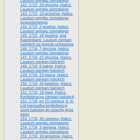
Laudum sejmiku ziemskiego
142. 1715, 29 stycznia, Halicz.
Laudum sejmiku ziemskiego
143. 1715, 10 września, Halicz.
Laudum sejmiku ziemskiego
gospodarskiego
144. 1715, 2 grudnia, Halicz.
Laudum sejmiku ziemskiego
145. 1715, 18 grudnia, pod
Kąkolnikami. Laudum ziemian
halickich na popisie uchwalone
146. 1716, 7 stycznia, Halicz.
Laudum sejmiku ziemskiego
147. 1716, 22 stycznia, Halicz.
Laudum ziemian halickich
148. 1716, 6 lutego, Halicz.
Laudum ziemian halickich
149. 1716, 23 marca, Halicz.
Laudum ziemian halickich
150. 1716, 20 kwietnia, Halicz.
Laudum ziemian halickich
151. 1716, 18 maja, Halicz.
Konfederacya ziemian halickich
152. 1716, po 15 czerwca, b. m.
List marszałka konfederacyi
ziemi halickiej do szlachty tejże
ziemi
153. 1716, 30 czerwca, Halicz.
Laudum sejmiku ziemskiego
154. 1716, 3 sierpnia, Halicz.
Laudum sejmiku ziemskiego
155. 1716, 16 września, Halicz.