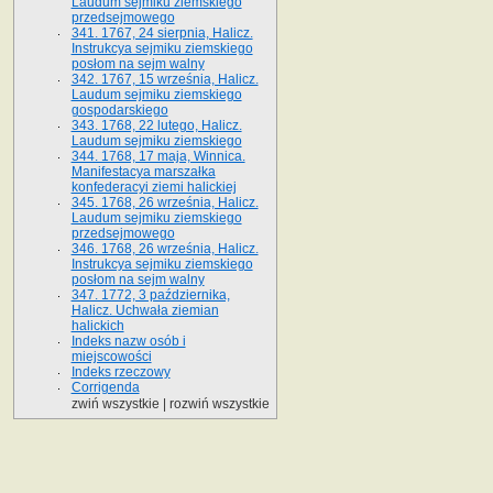
Laudum sejmiku ziemskiego
przedsejmowego
341. 1767, 24 sierpnia, Halicz.
Instrukcya sejmiku ziemskiego
posłom na sejm walny
342. 1767, 15 września, Halicz.
Laudum sejmiku ziemskiego
gospodarskiego
343. 1768, 22 lutego, Halicz.
Laudum sejmiku ziemskiego
344. 1768, 17 maja, Winnica.
Manifestacya marszałka
konfederacyi ziemi halickiej
345. 1768, 26 września, Halicz.
Laudum sejmiku ziemskiego
przedsejmowego
346. 1768, 26 września, Halicz.
Instrukcya sejmiku ziemskiego
posłom na sejm walny
347. 1772, 3 października,
Halicz. Uchwała ziemian
halickich
Indeks nazw osób i
miejscowości
Indeks rzeczowy
Corrigenda
zwiń wszystkie
|
rozwiń wszystkie