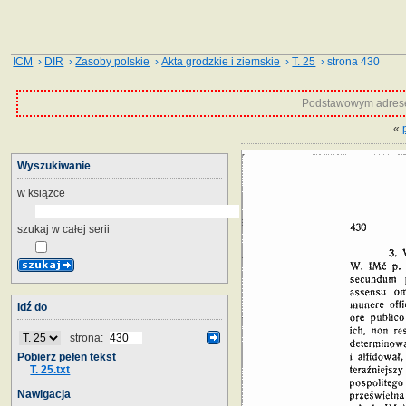
ICM
›
DIR
›
Zasoby polskie
›
Akta grodzkie i ziemskie
›
T. 25
› strona 430
Podstawowym adrese
«
Wyszukiwanie
w książce
szukaj w całej serii
Idź do
strona:
Pobierz pełen tekst
T. 25.txt
Nawigacja