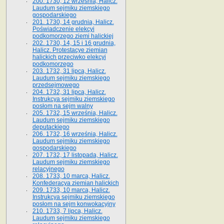
200. 1730, 12 września, Halicz.
Laudum sejmiku ziemskiego
gospodarskiego
201. 1730, 14 grudnia, Halicz.
Poświadczenie elekcyi
podkomorzego ziemi halickiej
202. 1730, 14, 15 i 16 grudnia,
Halicz. Protestacye ziemian
halickich przeciwko elekcyi
podkomorzego
203. 1732, 31 lipca, Halicz.
Laudum sejmiku ziemskiego
przedsejmowego
204. 1732, 31 lipca, Halicz.
Instrukcya sejmiku ziemskiego
posłom na sejm walny
205. 1732, 15 września, Halicz.
Laudum sejmiku ziemskiego
deputackiego
206. 1732, 16 września, Halicz.
Laudum sejmiku ziemskiego
gospodarskiego
207. 1732, 17 listopada, Halicz.
Laudum sejmiku ziemskiego
relacyjnego
208. 1733, 10 marca, Halicz.
Konfederacya ziemian halickich­
209. 1733, 10 marca, Halicz.
Instrukcya sejmiku ziemskiego
posłom na sejm konwokacyjny
210. 1733, 7 lipca, Halicz.
Laudum sejmiku ziemskiego