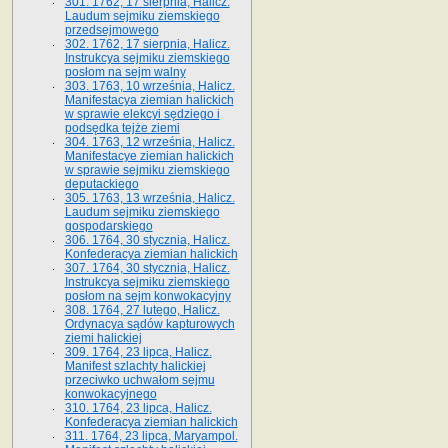
301. 1762, 17 sierpnia, Halicz.
Laudum sejmiku ziemskiego
przedsejmowego
302. 1762, 17 sierpnia, Halicz.
Instrukcya sejmiku ziemskiego
posłom na sejm walny
303. 1763, 10 września, Halicz.
Manifestacya ziemian halickich
w sprawie elekcyi sędziego i
podsędka tejże ziemi
304. 1763, 12 września, Halicz.
Manifestacye ziemian halickich
w sprawie sejmiku ziemskiego
deputackiego
305. 1763, 13 września, Halicz.
Laudum sejmiku ziemskiego
gospodarskiego
306. 1764, 30 stycznia, Halicz.
Konfederacya ziemian halickich
307. 1764, 30 stycznia, Halicz.
Instrukcya sejmiku ziemskiego
posłom na sejm konwokacyjny
308. 1764, 27 lutego, Halicz.
Ordynacya sądów kapturowych
ziemi halickiej
309. 1764, 23 lipca, Halicz.
Manifest szlachty halickiej
przeciwko uchwałom sejmu
konwokacyjnego
310. 1764, 23 lipca, Halicz.
Konfederacya ziemian halickich
311. 1764, 23 lipca, Maryampol.