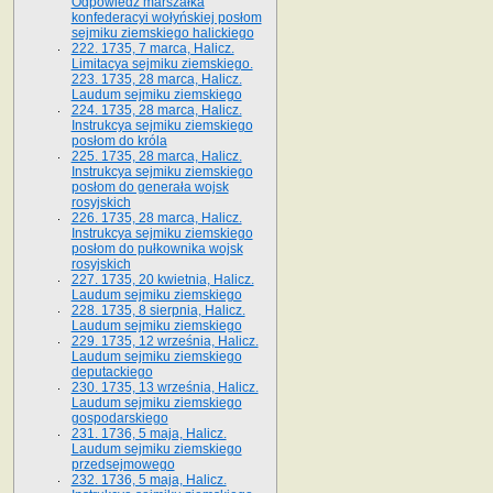
Odpowiedź marszałka
konfederacyi wołyńskiej posłom
sejmiku ziemskiego halickiego
222. 1735, 7 marca, Halicz.
Limitacya sejmiku ziemskiego.
223. 1735, 28 marca, Halicz.
Laudum sejmiku ziemskiego
224. 1735, 28 marca, Halicz.
Instrukcya sejmiku ziemskiego
posłom do króla
225. 1735, 28 marca, Halicz.
Instrukcya sejmiku ziemskiego
posłom do generała wojsk
rosyjskich
226. 1735, 28 marca, Halicz.
Instrukcya sejmiku ziemskiego
posłom do pułkownika wojsk
rosyjskich
227. 1735, 20 kwietnia, Halicz.
Laudum sejmiku ziemskiego
228. 1735, 8 sierpnia, Halicz.
Laudum sejmiku ziemskiego
229. 1735, 12 września, Halicz.
Laudum sejmiku ziemskiego
deputackiego
230. 1735, 13 września, Halicz.
Laudum sejmiku ziemskiego
gospodarskiego
231. 1736, 5 maja, Halicz.
Laudum sejmiku ziemskiego
przedsejmowego
232. 1736, 5 maja, Halicz.