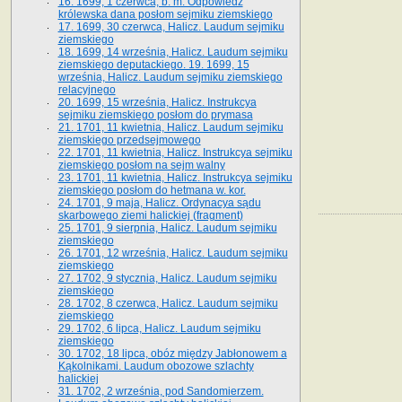
16. 1699, 1 czerwca, b. m. Odpowiedź
królewska dana posłom sejmiku ziemskiego
17. 1699, 30 czerwca, Halicz. Laudum sejmiku
ziemskiego
18. 1699, 14 września, Halicz. Laudum sejmiku
ziemskiego deputackiego. 19. 1699, 15
września, Halicz. Laudum sejmiku ziemskiego
relacyjnego
20. 1699, 15 września, Halicz. Instrukcya
sejmiku ziemskiego posłom do prymasa
21. 1701, 11 kwietnia, Halicz. Laudum sejmiku
ziemskiego przedsejmowego
22. 1701, 11 kwietnia, Halicz. Instrukcya sejmiku
ziemskiego posłom na sejm walny
23. 1701, 11 kwietnia, Halicz. Instrukcya sejmiku
ziemskiego posłom do hetmana w. kor.
24. 1701, 9 maja, Halicz. Ordynacya sądu
skarbowego ziemi halickiej (fragment)
25. 1701, 9 sierpnia, Halicz. Laudum sejmiku
ziemskiego
26. 1701, 12 września, Halicz. Laudum sejmiku
ziemskiego
27. 1702, 9 stycznia, Halicz. Laudum sejmiku
ziemskiego
28. 1702, 8 czerwca, Halicz. Laudum sejmiku
ziemskiego
29. 1702, 6 lipca, Halicz. Laudum sejmiku
ziemskiego
30. 1702, 18 lipca, obóz między Jabłonowem a
Kąkolnikami. Laudum obozowe szlachty
halickiej
31. 1702, 2 września, pod Sandomierzem.