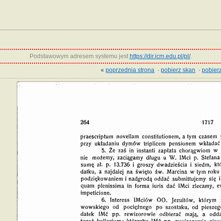
Podstawowym adresem systemu jest
https://dir.icm.edu.pl/pl/
.
«
poprzednia strona
·
pobierz skan
·
pobierz