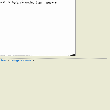
 tekst
·
następna strona
»