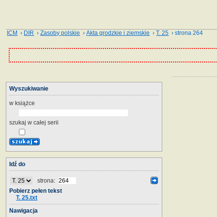
ICM
›
DIR
›
Zasoby polskie
›
Akta grodzkie i ziemskie
›
T. 25
› strona 264
Wyszukiwanie
w książce
szukaj w całej serii
Idź do
strona:
Pobierz pełen tekst
T. 25.txt
Nawigacja