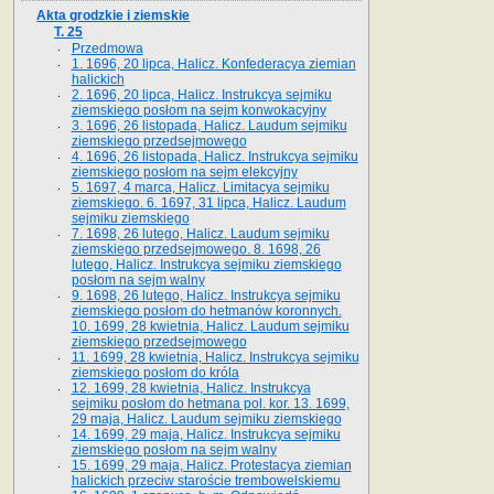
Akta grodzkie i ziemskie
T. 25
Przedmowa
1. 1696, 20 lipca, Halicz. Konfederacya ziemian
halickich
2. 1696, 20 lipca, Halicz. Instrukcya sejmiku
ziemskiego posłom na sejm konwokacyjny
3. 1696, 26 listopada, Halicz. Laudum sejmiku
ziemskiego przedsejmowego
4. 1696, 26 listopada, Halicz. Instrukcya sejmiku
ziemskiego posłom na sejm elekcyjny
5. 1697, 4 marca, Halicz. Limitacya sejmiku
ziemskiego. 6. 1697, 31 lipca, Halicz. Laudum
sejmiku ziemskiego
7. 1698, 26 lutego, Halicz. Laudum sejmiku
ziemskiego przedsejmowego. 8. 1698, 26
lutego, Halicz. Instrukcya sejmiku ziemskiego
posłom na sejm walny
9. 1698, 26 lutego, Halicz. Instrukcya sejmiku
ziemskiego posłom do hetmanów koronnych.
10. 1699, 28 kwietnia, Halicz. Laudum sejmiku
ziemskiego przedsejmowego
11. 1699, 28 kwietnia, Halicz. Instrukcya sejmiku
ziemskiego posłom do króla
12. 1699, 28 kwietnia, Halicz. Instrukcya
sejmiku posłom do hetmana pol. kor. 13. 1699,
29 maja, Halicz. Laudum sejmiku ziemskiego
14. 1699, 29 maja, Halicz. Instrukcya sejmiku
ziemskiego posłom na sejm walny
15. 1699, 29 maja, Halicz. Protestacya ziemian
halickich przeciw staroście trembowelskiemu