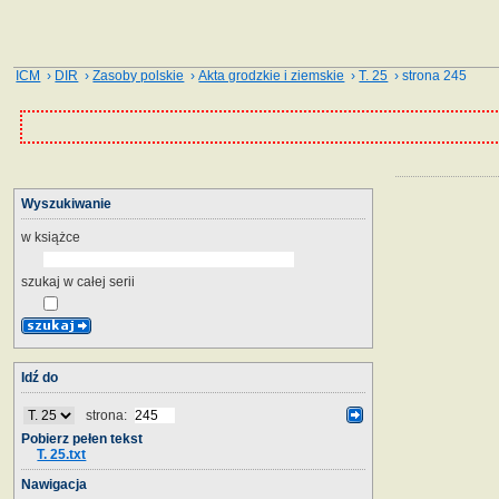
ICM
›
DIR
›
Zasoby polskie
›
Akta grodzkie i ziemskie
›
T. 25
› strona 245
Wyszukiwanie
w książce
szukaj w całej serii
Idź do
strona:
Pobierz pełen tekst
T. 25.txt
Nawigacja