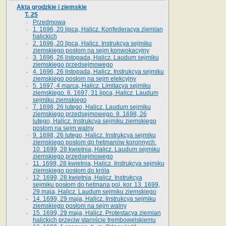
Akta grodzkie i ziemskie
T. 25
Przedmowa
1. 1696, 20 lipca, Halicz. Konfederacya ziemian
halickich
2. 1696, 20 lipca, Halicz. Instrukcya sejmiku
ziemskiego posłom na sejm konwokacyjny
3. 1696, 26 listopada, Halicz. Laudum sejmiku
ziemskiego przedsejmowego
4. 1696, 26 listopada, Halicz. Instrukcya sejmiku
ziemskiego posłom na sejm elekcyjny
5. 1697, 4 marca, Halicz. Limitacya sejmiku
ziemskiego. 6. 1697, 31 lipca, Halicz. Laudum
sejmiku ziemskiego
7. 1698, 26 lutego, Halicz. Laudum sejmiku
ziemskiego przedsejmowego. 8. 1698, 26
lutego, Halicz. Instrukcya sejmiku ziemskiego
posłom na sejm walny
9. 1698, 26 lutego, Halicz. Instrukcya sejmiku
ziemskiego posłom do hetmanów koronnych.
10. 1699, 28 kwietnia, Halicz. Laudum sejmiku
ziemskiego przedsejmowego
11. 1699, 28 kwietnia, Halicz. Instrukcya sejmiku
ziemskiego posłom do króla
12. 1699, 28 kwietnia, Halicz. Instrukcya
sejmiku posłom do hetmana pol. kor. 13. 1699,
29 maja, Halicz. Laudum sejmiku ziemskiego
14. 1699, 29 maja, Halicz. Instrukcya sejmiku
ziemskiego posłom na sejm walny
15. 1699, 29 maja, Halicz. Protestacya ziemian
halickich przeciw staroście trembowelskiemu