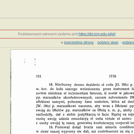
Podstawowym adresem systemu jest
https://dir.icm.edu.pl/pl/
.
«
poprzednia strona
·
pobierz skan
·
pobierz