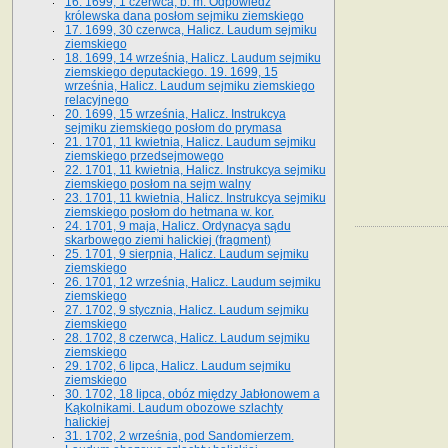
16. 1699, 1 czerwca, b. m. Odpowiedź
królewska dana posłom sejmiku ziemskiego
17. 1699, 30 czerwca, Halicz. Laudum sejmiku
ziemskiego
18. 1699, 14 września, Halicz. Laudum sejmiku
ziemskiego deputackiego. 19. 1699, 15
września, Halicz. Laudum sejmiku ziemskiego
relacyjnego
20. 1699, 15 września, Halicz. Instrukcya
sejmiku ziemskiego posłom do prymasa
21. 1701, 11 kwietnia, Halicz. Laudum sejmiku
ziemskiego przedsejmowego
22. 1701, 11 kwietnia, Halicz. Instrukcya sejmiku
ziemskiego posłom na sejm walny
23. 1701, 11 kwietnia, Halicz. Instrukcya sejmiku
ziemskiego posłom do hetmana w. kor.
24. 1701, 9 maja, Halicz. Ordynacya sądu
skarbowego ziemi halickiej (fragment)
25. 1701, 9 sierpnia, Halicz. Laudum sejmiku
ziemskiego
26. 1701, 12 września, Halicz. Laudum sejmiku
ziemskiego
27. 1702, 9 stycznia, Halicz. Laudum sejmiku
ziemskiego
28. 1702, 8 czerwca, Halicz. Laudum sejmiku
ziemskiego
29. 1702, 6 lipca, Halicz. Laudum sejmiku
ziemskiego
30. 1702, 18 lipca, obóz między Jabłonowem a
Kąkolnikami. Laudum obozowe szlachty
halickiej
31. 1702, 2 września, pod Sandomierzem.