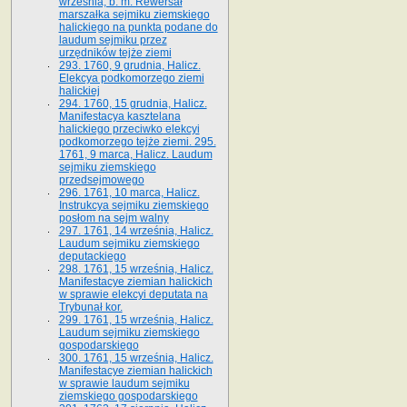
września, b. m. Rewersał
marszałka sejmiku ziemskiego
halickiego na punkta podane do
laudum sejmiku przez
urzędników tejże ziemi
293. 1760, 9 grudnia, Halicz.
Elekcya podkomorzego ziemi
halickiej
294. 1760, 15 grudnia, Halicz.
Manifestacya kasztelana
halickiego przeciwko elekcyi
podkomorzego tejże ziemi. 295.
1761, 9 marca, Halicz. Laudum
sejmiku ziemskiego
przedsejmowego
296. 1761, 10 marca, Halicz.
Instrukcya sejmiku ziemskiego
posłom na sejm walny
297. 1761, 14 września, Halicz.
Laudum sejmiku ziemskiego
deputackiego
298. 1761, 15 września, Halicz.
Manifestacye ziemian halickich
w sprawie elekcyi deputata na
Trybunał kor.
299. 1761, 15 września, Halicz.
Laudum sejmiku ziemskiego
gospodarskiego
300. 1761, 15 września, Halicz.
Manifestacye ziemian halickich
w sprawie laudum sejmiku
ziemskiego gospodarskiego