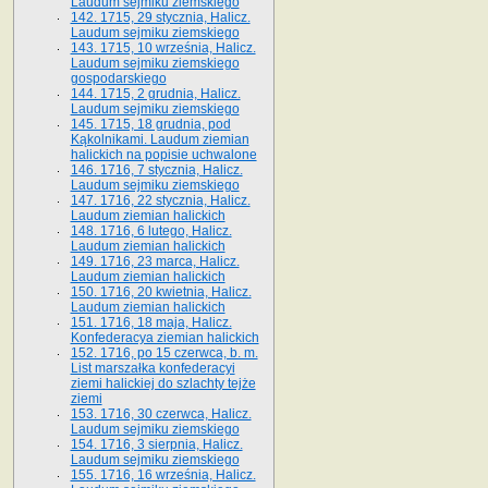
Laudum sejmiku ziemskiego
142. 1715, 29 stycznia, Halicz.
Laudum sejmiku ziemskiego
143. 1715, 10 września, Halicz.
Laudum sejmiku ziemskiego
gospodarskiego
144. 1715, 2 grudnia, Halicz.
Laudum sejmiku ziemskiego
145. 1715, 18 grudnia, pod
Kąkolnikami. Laudum ziemian
halickich na popisie uchwalone
146. 1716, 7 stycznia, Halicz.
Laudum sejmiku ziemskiego
147. 1716, 22 stycznia, Halicz.
Laudum ziemian halickich
148. 1716, 6 lutego, Halicz.
Laudum ziemian halickich
149. 1716, 23 marca, Halicz.
Laudum ziemian halickich
150. 1716, 20 kwietnia, Halicz.
Laudum ziemian halickich
151. 1716, 18 maja, Halicz.
Konfederacya ziemian halickich
152. 1716, po 15 czerwca, b. m.
List marszałka konfederacyi
ziemi halickiej do szlachty tejże
ziemi
153. 1716, 30 czerwca, Halicz.
Laudum sejmiku ziemskiego
154. 1716, 3 sierpnia, Halicz.
Laudum sejmiku ziemskiego
155. 1716, 16 września, Halicz.