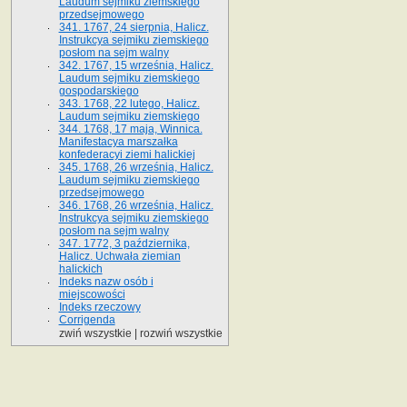
Laudum sejmiku ziemskiego
przedsejmowego
341. 1767, 24 sierpnia, Halicz.
Instrukcya sejmiku ziemskiego
posłom na sejm walny
342. 1767, 15 września, Halicz.
Laudum sejmiku ziemskiego
gospodarskiego
343. 1768, 22 lutego, Halicz.
Laudum sejmiku ziemskiego
344. 1768, 17 maja, Winnica.
Manifestacya marszałka
konfederacyi ziemi halickiej
345. 1768, 26 września, Halicz.
Laudum sejmiku ziemskiego
przedsejmowego
346. 1768, 26 września, Halicz.
Instrukcya sejmiku ziemskiego
posłom na sejm walny
347. 1772, 3 października,
Halicz. Uchwała ziemian
halickich
Indeks nazw osób i
miejscowości
Indeks rzeczowy
Corrigenda
zwiń wszystkie
|
rozwiń wszystkie