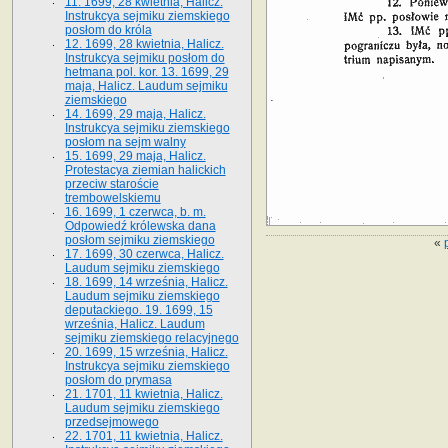
11. 1699, 28 kwietnia, Halicz.
Instrukcya sejmiku ziemskiego
posłom do króla
12. 1699, 28 kwietnia, Halicz.
Instrukcya sejmiku posłom do
hetmana pol. kor. 13. 1699, 29
maja, Halicz. Laudum sejmiku
ziemskiego
14. 1699, 29 maja, Halicz.
Instrukcya sejmiku ziemskiego
posłom na sejm walny
15. 1699, 29 maja, Halicz.
Protestacya ziemian halickich
przeciw staroście
trembowelskiemu
16. 1699, 1 czerwca, b. m.
Odpowiedź królewska dana
posłom sejmiku ziemskiego
«
17. 1699, 30 czerwca, Halicz.
Laudum sejmiku ziemskiego
18. 1699, 14 września, Halicz.
Laudum sejmiku ziemskiego
deputackiego. 19. 1699, 15
września, Halicz. Laudum
sejmiku ziemskiego relacyjnego
20. 1699, 15 września, Halicz.
Instrukcya sejmiku ziemskiego
posłom do prymasa
21. 1701, 11 kwietnia, Halicz.
Laudum sejmiku ziemskiego
przedsejmowego
22. 1701, 11 kwietnia, Halicz.