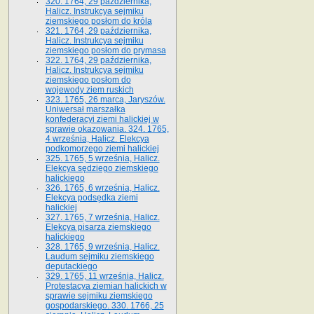
320. 1764, 29 października,
Halicz. Instrukcya sejmiku
ziemskiego posłom do króla
321. 1764, 29 października,
Halicz. Instrukcya sejmiku
ziemskiego posłom do prymasa
322. 1764, 29 października,
Halicz. Instrukcya sejmiku
ziemskiego posłom do
wojewody ziem ruskich
323. 1765, 26 marca, Jaryszów.
Uniwersał marszałka
konfederacyi ziemi halickiej w
sprawie okazowania. 324. 1765,
4 września, Halicz. Elekcya
podkomorzego ziemi halickiej
325. 1765, 5 września, Halicz.
Elekcya sędziego ziemskiego
halickiego
326. 1765, 6 września, Halicz.
Elekcya podsędka ziemi
halickiej
327. 1765, 7 września, Halicz.
Elekcya pisarza ziemskiego
halickiego
328. 1765, 9 września, Halicz.
Laudum sejmiku ziemskiego
deputackiego
329. 1765, 11 września, Halicz.
Protestacya ziemian halickich w
sprawie sejmiku ziemskiego
gospodarskiego. 330. 1766, 25