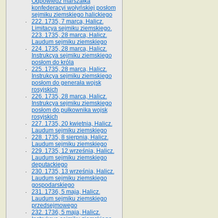
Odpowiedź marszałka
konfederacyi wołyńskiej posłom
sejmiku ziemskiego halickiego
222. 1735, 7 marca, Halicz.
Limitacya sejmiku ziemskiego.
223. 1735, 28 marca, Halicz.
Laudum sejmiku ziemskiego
224. 1735, 28 marca, Halicz.
Instrukcya sejmiku ziemskiego
posłom do króla
225. 1735, 28 marca, Halicz.
Instrukcya sejmiku ziemskiego
posłom do generała wojsk
rosyjskich
226. 1735, 28 marca, Halicz.
Instrukcya sejmiku ziemskiego
posłom do pułkownika wojsk
rosyjskich
227. 1735, 20 kwietnia, Halicz.
Laudum sejmiku ziemskiego
228. 1735, 8 sierpnia, Halicz.
Laudum sejmiku ziemskiego
229. 1735, 12 września, Halicz.
Laudum sejmiku ziemskiego
deputackiego
230. 1735, 13 września, Halicz.
Laudum sejmiku ziemskiego
gospodarskiego
231. 1736, 5 maja, Halicz.
Laudum sejmiku ziemskiego
przedsejmowego
232. 1736, 5 maja, Halicz.