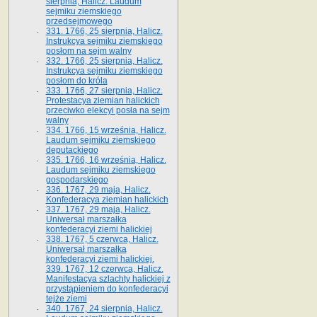
sierpnia, Halicz. Laudum
sejmiku ziemskiego
przedsejmowego
331. 1766, 25 sierpnia, Halicz.
Instrukcya sejmiku ziemskiego
posłom na sejm walny
332. 1766, 25 sierpnia, Halicz.
Instrukcya sejmiku ziemskiego
posłom do króla
333. 1766, 27 sierpnia, Halicz.
Protestacya ziemian halickich
przeciwko elekcyi posła na sejm
walny
334. 1766, 15 września, Halicz.
Laudum sejmiku ziemskiego
deputackiego
335. 1766, 16 września, Halicz.
Laudum sejmiku ziemskiego
gospodarskiego
336. 1767, 29 maja, Halicz.
Konfederacya ziemian halickich
337. 1767, 29 maja, Halicz.
Uniwersał marszałka
konfederacyi ziemi halickiej
338. 1767, 5 czerwca, Halicz.
Uniwersał marszałka
konfederacyi ziemi halickiej.
339. 1767, 12 czerwca, Halicz.
Manifestacya szlachty halickiej z
przystąpieniem do konfederacyi
tejże ziemi
340. 1767, 24 sierpnia, Halicz.