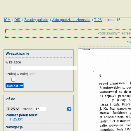
ICM
›
DIR
›
Zasoby polskie
›
Akta grodzkie i ziemskie
›
T. 25
› strona 15
Podstawowym adrese
«
Wyszukiwanie
w książce
szukaj w całej serii
Idź do
strona:
Pobierz pełen tekst
T. 25.txt
Nawigacja