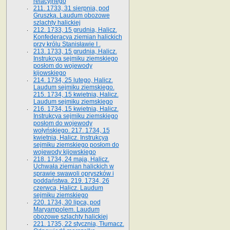
relacyjnego
211. 1733, 31 sierpnia, pod
Gruszką. Laudum obozowe
szlachty halickiej
212. 1733, 15 grudnia, Halicz.
Konfederacya ziemian halickich
przy królu Stanisławie I .
213. 1733, 15 grudnia, Halicz.
Instrukcya sejmiku ziemskiego
posłom do wojewody
kijowskiego
214. 1734, 25 lutego, Halicz.
Laudum sejmiku ziemskiego.
215. 1734, 15 kwietnia, Halicz.
Laudum sejmiku ziemskiego
216. 1734, 15 kwietnia, Halicz.
Instrukcya sejmiku ziemskiego
posłom do wojewody
wołyńskiego. 217. 1734, 15
kwietnia, Halicz. Instrukcya
sejmiku ziemskiego posłom do
wojewody kijowskiego
218. 1734, 24 maja, Halicz.
Uchwała ziemian halickich w
sprawie swawoli opryszków i
poddaństwa. 219. 1734, 26
czerwca, Halicz. Laudum
sejmiku ziemskiego
220. 1734, 30 lipca, pod
Maryampolem. Laudum
obozowe szlachty halickiej
221. 1735, 22 stycznia, Tłumacz.