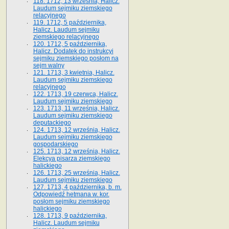
118. 1712, 13 września, Halicz.
Laudum sejmiku ziemskiego
relacyjnego
119. 1712, 5 października,
Halicz. Laudum sejmiku
ziemskiego relacyjnego
120. 1712, 5 października,
Halicz. Dodatek do instrukcyi
sejmiku ziemskiego posłom na
sejm walny
121. 1713, 3 kwietnia, Halicz.
Laudum sejmiku ziemskiego
relacyjnego
122. 1713, 19 czerwca, Halicz.
Laudum sejmiku ziemskiego
123. 1713, 11 września, Halicz.
Laudum sejmiku ziemskiego
deputackiego
124. 1713, 12 września, Halicz.
Laudum sejmiku ziemskiego
gospodarskiego
125. 1713, 12 września, Halicz.
Elekcya pisarza ziemskiego
halickiego
126. 1713, 25 września, Halicz.
Laudum sejmiku ziemskiego
127. 1713, 4 października, b. m.
Odpowiedź hetmana w. kor.
posłom sejmiku ziemskiego
halickiego
128. 1713, 9 października,
Halicz. Laudum sejmiku