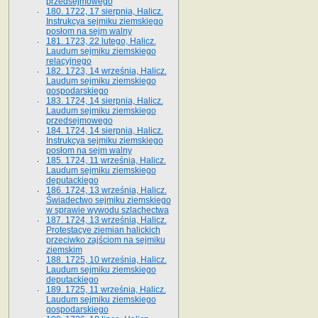
przedsejmowego
180. 1722, 17 sierpnia, Halicz.
Instrukcya sejmiku ziemskiego
posłom na sejm walny
181. 1723, 22 lutego, Halicz.
Laudum sejmiku ziemskiego
relacyjnego
182. 1723, 14 września, Halicz.
Laudum sejmiku ziemskiego
gospodarskiego
183. 1724, 14 sierpnia, Halicz.
Laudum sejmiku ziemskiego
przedsejmowego
184. 1724, 14 sierpnia, Halicz.
Instrukcya sejmiku ziemskiego
posłom na sejm walny
185. 1724, 11 września, Halicz.
Laudum sejmiku ziemskiego
deputackiego
186. 1724, 13 września, Halicz.
Świadectwo sejmiku ziemskiego
w sprawie wywodu szlachectwa
187. 1724, 13 września, Halicz.
Protestacye ziemian halickich
przeciwko zajściom na sejmiku
ziemskim
188. 1725, 10 września, Halicz.
Laudum sejmiku ziemskiego
deputackiego
189. 1725, 11 września, Halicz.
Laudum sejmiku ziemskiego
gospodarskiego