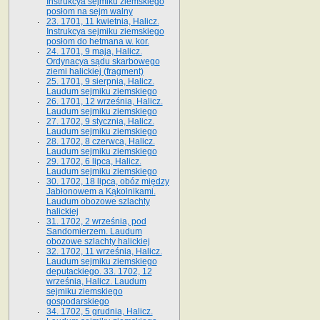
Instrukcya sejmiku ziemskiego
posłom na sejm walny
23. 1701, 11 kwietnia, Halicz.
Instrukcya sejmiku ziemskiego
posłom do hetmana w. kor.
24. 1701, 9 maja, Halicz.
Ordynacya sądu skarbowego
ziemi halickiej (fragment)
25. 1701, 9 sierpnia, Halicz.
Laudum sejmiku ziemskiego
26. 1701, 12 września, Halicz.
Laudum sejmiku ziemskiego
27. 1702, 9 stycznia, Halicz.
Laudum sejmiku ziemskiego
28. 1702, 8 czerwca, Halicz.
Laudum sejmiku ziemskiego
29. 1702, 6 lipca, Halicz.
Laudum sejmiku ziemskiego
30. 1702, 18 lipca, obóz między
Jabłonowem a Kąkolnikami.
Laudum obozowe szlachty
halickiej
31. 1702, 2 września, pod
Sandomierzem. Laudum
obozowe szlachty halickiej
32. 1702, 11 września, Halicz.
Laudum sejmiku ziemskiego
deputackiego. 33. 1702, 12
września, Halicz. Laudum
sejmiku ziemskiego
gospodarskiego
34. 1702, 5 grudnia, Halicz.