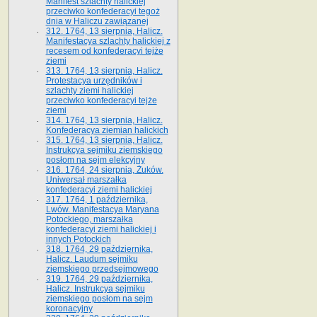
Manifest szlachty halickiej
przeciwko konfederacyi tegoż
dnia w Haliczu zawiązanej
312. 1764, 13 sierpnia, Halicz.
Manifestacya szlachty halickiej z
recesem od konfederacyi tejże
ziemi
313. 1764, 13 sierpnia, Halicz.
Protestacya urzędników i
szlachty ziemi halickiej
przeciwko konfederacyi tejże
ziemi
314. 1764, 13 sierpnia, Halicz.
Konfederacya ziemian halickich
315. 1764, 13 sierpnia, Halicz.
Instrukcya sejmiku ziemskiego
posłom na sejm elekcyjny
316. 1764, 24 sierpnia, Żuków.
Uniwersał marszałka
konfederacyi ziemi halickiej
317. 1764, 1 października,
Lwów. Manifestacya Maryana
Potockiego, marszałka
konfederacyi ziemi halickiej i
innych Potockich
318. 1764, 29 października,
Halicz. Laudum sejmiku
ziemskiego przedsejmowego
319. 1764, 29 października,
Halicz. Instrukcya sejmiku
ziemskiego posłom na sejm
koronacyjny