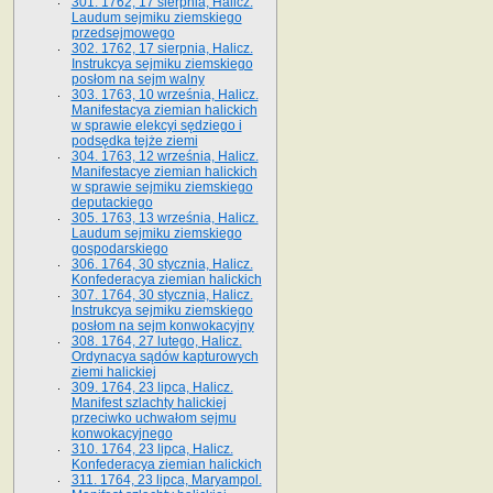
301. 1762, 17 sierpnia, Halicz.
Laudum sejmiku ziemskiego
przedsejmowego
302. 1762, 17 sierpnia, Halicz.
Instrukcya sejmiku ziemskiego
posłom na sejm walny
303. 1763, 10 września, Halicz.
Manifestacya ziemian halickich
w sprawie elekcyi sędziego i
podsędka tejże ziemi
304. 1763, 12 września, Halicz.
Manifestacye ziemian halickich
w sprawie sejmiku ziemskiego
deputackiego
305. 1763, 13 września, Halicz.
Laudum sejmiku ziemskiego
gospodarskiego
306. 1764, 30 stycznia, Halicz.
Konfederacya ziemian halickich
307. 1764, 30 stycznia, Halicz.
Instrukcya sejmiku ziemskiego
posłom na sejm konwokacyjny
308. 1764, 27 lutego, Halicz.
Ordynacya sądów kapturowych
ziemi halickiej
309. 1764, 23 lipca, Halicz.
Manifest szlachty halickiej
przeciwko uchwałom sejmu
konwokacyjnego
310. 1764, 23 lipca, Halicz.
Konfederacya ziemian halickich
311. 1764, 23 lipca, Maryampol.