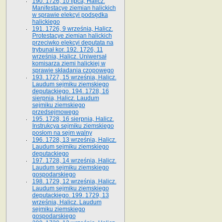
190. 1726, 10 lipca, Halicz.
Manifestacye ziemian halickich
w sprawie elekcyi podsędka
halickiego
191. 1726, 9 września, Halicz.
Protestacye ziemian halickich
przeciwko elekcyi deputata na
trybunał kor. 192. 1726, 11
września, Halicz. Uniwersał
komisarza ziemi halickiej w
sprawie składania czopowego
193. 1727, 15 września, Halicz.
Laudum sejmiku ziemskiego
deputackiego. 194. 1728, 16
sierpnia, Halicz. Laudum
sejmiku ziemskiego
przedsejmowego
195. 1728, 16 sierpnia, Halicz.
Instrukcya sejmiku ziemskiego
posłom na sejm walny
196. 1728, 13 września, Halicz.
Laudum sejmiku ziemskiego
deputackiego
197. 1728, 14 września, Halicz.
Laudum sejmiku ziemskiego
gospodarskiego
198. 1729, 12 września, Halicz.
Laudum sejmiku ziemskiego
deputackiego. 199. 1729, 13
września, Halicz. Laudum
sejmiku ziemskiego
gospodarskiego