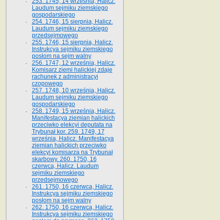
253. 1745, 14 września, Halicz.
Laudum sejmiku ziemskiego
gospodarskiego
254. 1746, 15 sierpnia, Halicz.
Laudum sejmiku ziemskiego
przedsejmowego
255. 1746, 15 sierpnia, Halicz.
Instrukcya sejmiku ziemskiego
posłom na sejm walny
256. 1747, 12 września, Halicz.
Komisarz ziemi halickiej zdaje
rachunek z administracyi
czopowego
257. 1748, 10 września, Halicz.
Laudum sejmiku ziemskiego
gospodarskiego
258. 1749, 15 września, Halicz.
Manifestacya ziemian halickich
przeciwko elekcyi deputata na
Trybunał kor. 259. 1749, 17
września, Halicz. Manifestacya
ziemian halickich przeciwko
elekcyi komisarza na Trybunał
skarbowy. 260. 1750, 16
czerwca, Halicz. Laudum
sejmiku ziemskiego
przedsejmowego
261. 1750, 16 czerwca, Halicz.
Instrukcya sejmiku ziemskiego
posłom na sejm walny
262. 1750, 16 czerwca, Halicz.
Instrukcya sejmiku ziemskiego