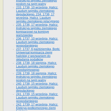
Instrukcya sejmiku ziemskiego
posłom na sejm walny
233. 1736, 10 września, Halicz.
Laudum sejmiku ziemskiego
deputackiego. 234. 1736, 17
września, Halicz. Laudum
sejmiku ziemskiego relacyjnego
235. 1736, 17 września, Halicz.
Instrukcya sejmiku ziemskiego
komisarzowi na komisyę
warszawską
236. 1737, 10 września, Halicz.
Laudum sejmiku ziemskiego
gospodarskiego
237. 1737, 6 października, Borki.
Uniwersał komisarza ziemi
halickiej z wezwaniem do
składania podatków
238. 1738, 18 sierpnia, Halicz.
Laudum sejmiku ziemskiego
przedsejmowego
239. 1738, 18 sierpnia, Halicz.
Instrukcya sejmiku ziemskiego
posłom na sejm walny
240. 1738, 15 września, Halicz.
Laudum sejmiku ziemskiego
deputackiego
241. 1739, 15 września, Halicz.
Laudum sejmiku ziemskiego
gospodarskiego
242. 1739, 17 września, Halicz.
Elekcya podkomorzego ziemi