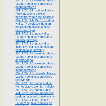
200. 1730, 12 września, Halicz.
Laudum sejmiku ziemskiego
gospodarskiego
201. 1730, 14 grudnia, Halicz.
Poświadczenie elekcyi
podkomorzego ziemi halickiej
202. 1730, 14, 15 i 16 grudnia,
Halicz. Protestacye ziemian
halickich przeciwko elekcyi
podkomorzego
203. 1732, 31 lipca, Halicz.
Laudum sejmiku ziemskiego
przedsejmowego
204. 1732, 31 lipca, Halicz.
Instrukcya sejmiku ziemskiego
posłom na sejm walny
205. 1732, 15 września, Halicz.
Laudum sejmiku ziemskiego
deputackiego
206. 1732, 16 września, Halicz.
Laudum sejmiku ziemskiego
gospodarskiego
207. 1732, 17 listopada, Halicz.
Laudum sejmiku ziemskiego
relacyjnego
208. 1733, 10 marca, Halicz.
Konfederacya ziemian halickich­
209. 1733, 10 marca, Halicz.
Instrukcya sejmiku ziemskiego
posłom na sejm konwokacyjny
210. 1733, 7 lipca, Halicz.
Laudum sejmiku ziemskiego