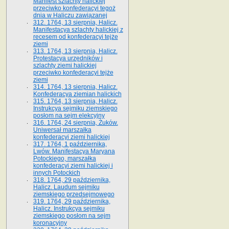
Manifest szlachty halickiej
przeciwko konfederacyi tegoż
dnia w Haliczu zawiązanej
312. 1764, 13 sierpnia, Halicz.
Manifestacya szlachty halickiej z
recesem od konfederacyi tejże
ziemi
313. 1764, 13 sierpnia, Halicz.
Protestacya urzędników i
szlachty ziemi halickiej
przeciwko konfederacyi tejże
ziemi
314. 1764, 13 sierpnia, Halicz.
Konfederacya ziemian halickich
315. 1764, 13 sierpnia, Halicz.
Instrukcya sejmiku ziemskiego
posłom na sejm elekcyjny
316. 1764, 24 sierpnia, Żuków.
Uniwersał marszałka
konfederacyi ziemi halickiej
317. 1764, 1 października,
Lwów. Manifestacya Maryana
Potockiego, marszałka
konfederacyi ziemi halickiej i
innych Potockich
318. 1764, 29 października,
Halicz. Laudum sejmiku
ziemskiego przedsejmowego
319. 1764, 29 października,
Halicz. Instrukcya sejmiku
ziemskiego posłom na sejm
koronacyjny