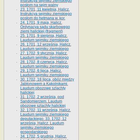
Instrukcya sejmiku ziemskiego
posłom na sejm walny
23. 1701, 11 kwietnia, Halicz.
Instrukcya sejmiku ziemskiego
posłom do hetmana w. kor.
24. 1701, 9 maja, Halicz.
Ordynacya sądu skarbowego
ziemi halickiej (fragment)
25. 1701, 9 sierpnia, Halicz.
Laudum sejmiku ziemskiego
26. 1701, 12 września, Halicz.
Laudum sejmiku ziemskiego
27. 1702, 9 stycznia, Halicz.
Laudum sejmiku ziemskiego
28. 1702, 8 czerwca, Halicz.
Laudum sejmiku ziemskiego
29. 1702, 6 lipca, Halicz.
Laudum sejmiku ziemskiego
30. 1702, 18 lipca, obóz między
Jabłonowem a Kąkolnikami.
Laudum obozowe szlachty
halickiej
31. 1702, 2 września, pod
Sandomierzem. Laudum
obozowe szlachty halickiej
32. 1702, 11 września, Halicz.
Laudum sejmiku ziemskiego
deputackiego. 33. 1702, 12
września, Halicz. Laudum
sejmiku ziemskiego
gospodarskiego
34. 1702, 5 grudnia, Halicz.