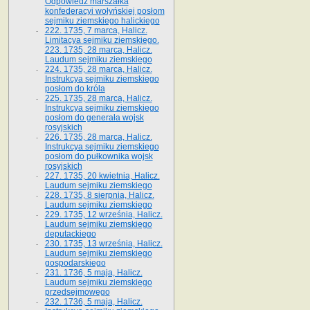
Odpowiedź marszałka
konfederacyi wołyńskiej posłom
sejmiku ziemskiego halickiego
222. 1735, 7 marca, Halicz.
Limitacya sejmiku ziemskiego.
223. 1735, 28 marca, Halicz.
Laudum sejmiku ziemskiego
224. 1735, 28 marca, Halicz.
Instrukcya sejmiku ziemskiego
posłom do króla
225. 1735, 28 marca, Halicz.
Instrukcya sejmiku ziemskiego
posłom do generała wojsk
rosyjskich
226. 1735, 28 marca, Halicz.
Instrukcya sejmiku ziemskiego
posłom do pułkownika wojsk
rosyjskich
227. 1735, 20 kwietnia, Halicz.
Laudum sejmiku ziemskiego
228. 1735, 8 sierpnia, Halicz.
Laudum sejmiku ziemskiego
229. 1735, 12 września, Halicz.
Laudum sejmiku ziemskiego
deputackiego
230. 1735, 13 września, Halicz.
Laudum sejmiku ziemskiego
gospodarskiego
231. 1736, 5 maja, Halicz.
Laudum sejmiku ziemskiego
przedsejmowego
232. 1736, 5 maja, Halicz.