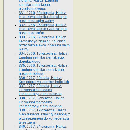
sierpnia, Halicz. Laudum
sejmiku ziemskiego
przedsejmowego
331. 1766, 25 sierpnia, Halicz.
Instrukcya sejmiku ziemskiego
posłom na sejm walny
332. 1766, 25 sierpnia, Halicz.
Instrukcya sejmiku ziemskiego
posłom do króla
333. 1766, 27 sierpnia, Halicz.
Protestacya ziemian halickich
przeciwko elekcyi posła na sejm
walny
334. 1766, 15 września, Halicz.
Laudum sejmiku ziemskiego
deputackiego
335. 1766, 16 września, Halicz.
Laudum sejmiku ziemskiego
gospodarskiego
336. 1767, 29 maja, Halicz.
Konfederacya ziemian halickich
337. 1767, 29 maja, Halicz.
Uniwersał marszałka
konfederacyi ziemi halickiej
338. 1767, 5 czerwca, Halicz.
Uniwersał marszałka
konfederacyi ziemi halickiej.
339. 1767, 12 czerwca, Halicz.
Manifestacya szlachty halickiej z
przystąpieniem do konfederacyi
tejże ziemi
340. 1767, 24 sierpnia, Halicz.