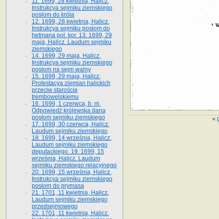
11. 1699, 28 kwietnia, Halicz.
Instrukcya sejmiku ziemskiego
posłom do króla
12. 1699, 28 kwietnia, Halicz.
Instrukcya sejmiku posłom do
hetmana pol. kor. 13. 1699, 29
maja, Halicz. Laudum sejmiku
ziemskiego
14. 1699, 29 maja, Halicz.
Instrukcya sejmiku ziemskiego
posłom na sejm walny
15. 1699, 29 maja, Halicz.
Protestacya ziemian halickich
przeciw staroście
trembowelskiemu
16. 1699, 1 czerwca, b. m.
Odpowiedź królewska dana
posłom sejmiku ziemskiego
«
17. 1699, 30 czerwca, Halicz.
Laudum sejmiku ziemskiego
18. 1699, 14 września, Halicz.
Laudum sejmiku ziemskiego
deputackiego. 19. 1699, 15
września, Halicz. Laudum
sejmiku ziemskiego relacyjnego
20. 1699, 15 września, Halicz.
Instrukcya sejmiku ziemskiego
posłom do prymasa
21. 1701, 11 kwietnia, Halicz.
Laudum sejmiku ziemskiego
przedsejmowego
22. 1701, 11 kwietnia, Halicz.