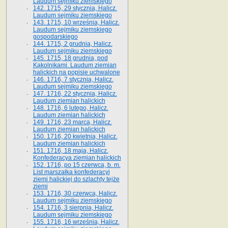
Laudum sejmiku ziemskiego
142. 1715, 29 stycznia, Halicz.
Laudum sejmiku ziemskiego
143. 1715, 10 września, Halicz.
Laudum sejmiku ziemskiego
gospodarskiego
144. 1715, 2 grudnia, Halicz.
Laudum sejmiku ziemskiego
145. 1715, 18 grudnia, pod
Kąkolnikami. Laudum ziemian
halickich na popisie uchwalone
146. 1716, 7 stycznia, Halicz.
Laudum sejmiku ziemskiego
147. 1716, 22 stycznia, Halicz.
Laudum ziemian halickich
148. 1716, 6 lutego, Halicz.
Laudum ziemian halickich
149. 1716, 23 marca, Halicz.
Laudum ziemian halickich
150. 1716, 20 kwietnia, Halicz.
Laudum ziemian halickich
151. 1716, 18 maja, Halicz.
Konfederacya ziemian halickich
152. 1716, po 15 czerwca, b. m.
List marszałka konfederacyi
ziemi halickiej do szlachty tejże
ziemi
153. 1716, 30 czerwca, Halicz.
Laudum sejmiku ziemskiego
154. 1716, 3 sierpnia, Halicz.
Laudum sejmiku ziemskiego
155. 1716, 16 września, Halicz.