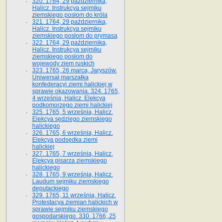
320. 1764, 29 października,
Halicz. Instrukcya sejmiku
ziemskiego posłom do króla
321. 1764, 29 października,
Halicz. Instrukcya sejmiku
ziemskiego posłom do prymasa
322. 1764, 29 października,
Halicz. Instrukcya sejmiku
ziemskiego posłom do
wojewody ziem ruskich
323. 1765, 26 marca, Jaryszów.
Uniwersał marszałka
konfederacyi ziemi halickiej w
sprawie okazowania. 324. 1765,
4 września, Halicz. Elekcya
podkomorzego ziemi halickiej
325. 1765, 5 września, Halicz.
Elekcya sędziego ziemskiego
halickiego
326. 1765, 6 września, Halicz.
Elekcya podsędka ziemi
halickiej
327. 1765, 7 września, Halicz.
Elekcya pisarza ziemskiego
halickiego
328. 1765, 9 września, Halicz.
Laudum sejmiku ziemskiego
deputackiego
329. 1765, 11 września, Halicz.
Protestacya ziemian halickich w
sprawie sejmiku ziemskiego
gospodarskiego. 330. 1766, 25