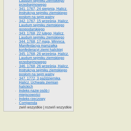
Laudum sejmiku ziemskiego
przedsejmowego
341. 1767, 24 sierpnia, Halicz.
Instrukcya sejmiku ziemskiego
posłom na sejm walny
342. 1767, 15 września, Halicz.
Laudum sejmiku ziemskiego
gospodarskiego
343. 1768, 22 lutego, Halicz.
Laudum sejmiku ziemskiego
344. 1768, 17 maja, Winnica.
Manifestacya marszałka
konfederacyi ziemi halickiej
345. 1768, 26 września, Halicz.
Laudum sejmiku ziemskiego
przedsejmowego
346. 1768, 26 września, Halicz.
Instrukcya sejmiku ziemskiego
posłom na sejm walny
347. 1772, 3 października,
Halicz. Uchwała ziemian
halickich
Indeks nazw osób i
miejscowości
Indeks rzeczowy
Corrigenda
zwiń wszystkie
|
rozwiń wszystkie