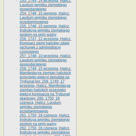
253. 1745, 14 września, Halicz.
Laudum sejmiku ziemskiego
gospodarskiego
254. 1746, 15 sierpnia, Halicz.
Laudum sejmiku ziemskiego
przedsejmowego
255. 1746, 15 sierpnia, Halicz.
Instrukcya sejmiku ziemskiego
posłom na sejm walny
256. 1747, 12 września, Halicz.
Komisarz ziemi halickiej zdaje
rachunek z administracyi
czopowego
257. 1748, 10 września, Halicz.
Laudum sejmiku ziemskiego
gospodarskiego
258. 1749, 15 września, Halicz.
Manifestacya ziemian halickich
przeciwko elekcyi deputata na
Trybunał kor. 259. 1749, 17
września, Halicz. Manifestacya
ziemian halickich przeciwko
elekcyi komisarza na Trybunał
skarbowy. 260. 1750, 16
czerwca, Halicz. Laudum
sejmiku ziemskiego
przedsejmowego
261. 1750, 16 czerwca, Halicz.
Instrukcya sejmiku ziemskiego
posłom na sejm walny
262. 1750, 16 czerwca, Halicz.
Instrukcya sejmiku ziemskiego