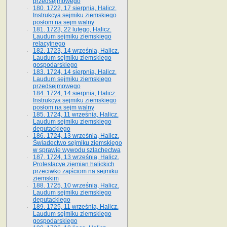
przedsejmowego
180. 1722, 17 sierpnia, Halicz.
Instrukcya sejmiku ziemskiego
posłom na sejm walny
181. 1723, 22 lutego, Halicz.
Laudum sejmiku ziemskiego
relacyjnego
182. 1723, 14 września, Halicz.
Laudum sejmiku ziemskiego
gospodarskiego
183. 1724, 14 sierpnia, Halicz.
Laudum sejmiku ziemskiego
przedsejmowego
184. 1724, 14 sierpnia, Halicz.
Instrukcya sejmiku ziemskiego
posłom na sejm walny
185. 1724, 11 września, Halicz.
Laudum sejmiku ziemskiego
deputackiego
186. 1724, 13 września, Halicz.
Świadectwo sejmiku ziemskiego
w sprawie wywodu szlachectwa
187. 1724, 13 września, Halicz.
Protestacye ziemian halickich
przeciwko zajściom na sejmiku
ziemskim
188. 1725, 10 września, Halicz.
Laudum sejmiku ziemskiego
deputackiego
189. 1725, 11 września, Halicz.
Laudum sejmiku ziemskiego
gospodarskiego