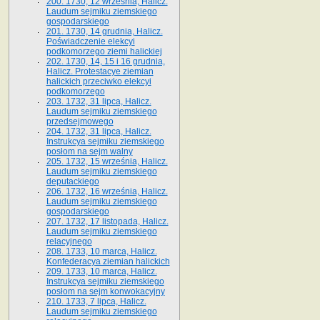
200. 1730, 12 września, Halicz.
Laudum sejmiku ziemskiego
gospodarskiego
201. 1730, 14 grudnia, Halicz.
Poświadczenie elekcyi
podkomorzego ziemi halickiej
202. 1730, 14, 15 i 16 grudnia,
Halicz. Protestacye ziemian
halickich przeciwko elekcyi
podkomorzego
203. 1732, 31 lipca, Halicz.
Laudum sejmiku ziemskiego
przedsejmowego
204. 1732, 31 lipca, Halicz.
Instrukcya sejmiku ziemskiego
posłom na sejm walny
205. 1732, 15 września, Halicz.
Laudum sejmiku ziemskiego
deputackiego
206. 1732, 16 września, Halicz.
Laudum sejmiku ziemskiego
gospodarskiego
207. 1732, 17 listopada, Halicz.
Laudum sejmiku ziemskiego
relacyjnego
208. 1733, 10 marca, Halicz.
Konfederacya ziemian halickich­
209. 1733, 10 marca, Halicz.
Instrukcya sejmiku ziemskiego
posłom na sejm konwokacyjny
210. 1733, 7 lipca, Halicz.
Laudum sejmiku ziemskiego