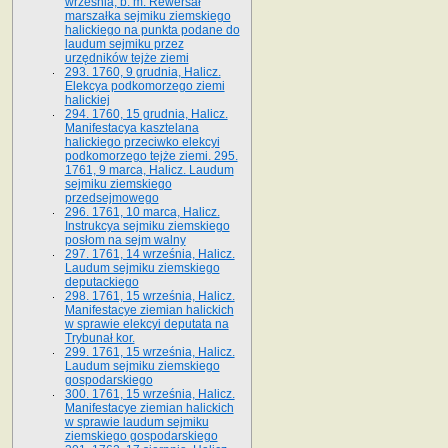
września, b. m. Rewersał
marszałka sejmiku ziemskiego
halickiego na punkta podane do
laudum sejmiku przez
urzędników tejże ziemi
293. 1760, 9 grudnia, Halicz.
Elekcya podkomorzego ziemi
halickiej
294. 1760, 15 grudnia, Halicz.
Manifestacya kasztelana
halickiego przeciwko elekcyi
podkomorzego tejże ziemi. 295.
1761, 9 marca, Halicz. Laudum
sejmiku ziemskiego
przedsejmowego
296. 1761, 10 marca, Halicz.
Instrukcya sejmiku ziemskiego
posłom na sejm walny
297. 1761, 14 września, Halicz.
Laudum sejmiku ziemskiego
deputackiego
298. 1761, 15 września, Halicz.
Manifestacye ziemian halickich
w sprawie elekcyi deputata na
Trybunał kor.
299. 1761, 15 września, Halicz.
Laudum sejmiku ziemskiego
gospodarskiego
300. 1761, 15 września, Halicz.
Manifestacye ziemian halickich
w sprawie laudum sejmiku
ziemskiego gospodarskiego