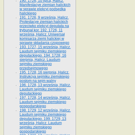
190. 1726, 10 lipca, Halicz.
Manifestacye ziemian halickich
w sprawie elekcyi podsędka
halickiego
191. 1726, 9 września, Halicz.
Protestacye ziemian halickich
przeciwko elekcyi deputata na
trybunał kor. 192. 1726, 11
września, Halicz. Uniwersał
komisarza ziemi halickiej w
sprawie składania czopowego
193. 1727, 15 września, Halicz.
Laudum sejmiku ziemskiego
deputackiego. 194. 1728, 16
sierpnia, Halicz. Laudum
sejmiku ziemskiego
przedsejmowego
195. 1728, 16 sierpnia, Halicz.
Instrukcya sejmiku ziemskiego
posłom na sejm walny
196. 1728, 13 września, Halicz.
Laudum sejmiku ziemskiego
deputackiego
197. 1728, 14 września, Halicz.
Laudum sejmiku ziemskiego
gospodarskiego
198. 1729, 12 września, Halicz.
Laudum sejmiku ziemskiego
deputackiego. 199. 1729, 13
września, Halicz. Laudum
sejmiku ziemskiego
gospodarskiego