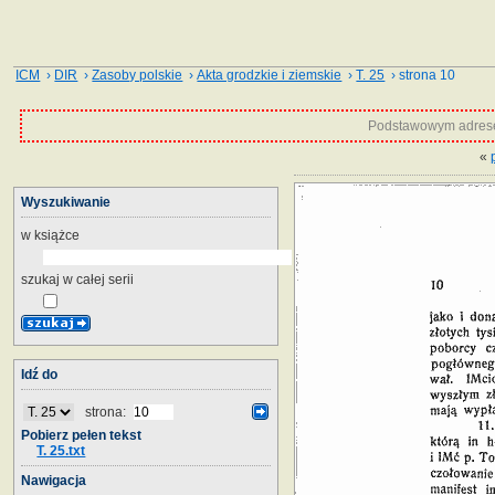
ICM
›
DIR
›
Zasoby polskie
›
Akta grodzkie i ziemskie
›
T. 25
› strona 10
Podstawowym adrese
«
Wyszukiwanie
w książce
szukaj w całej serii
Idź do
strona:
Pobierz pełen tekst
T. 25.txt
Nawigacja