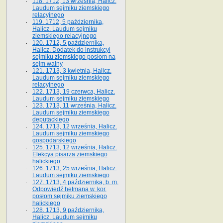
118. 1712, 13 września, Halicz.
Laudum sejmiku ziemskiego
relacyjnego
119. 1712, 5 października,
Halicz. Laudum sejmiku
ziemskiego relacyjnego
120. 1712, 5 października,
Halicz. Dodatek do instrukcyi
sejmiku ziemskiego posłom na
sejm walny
121. 1713, 3 kwietnia, Halicz.
Laudum sejmiku ziemskiego
relacyjnego
122. 1713, 19 czerwca, Halicz.
Laudum sejmiku ziemskiego
123. 1713, 11 września, Halicz.
Laudum sejmiku ziemskiego
deputackiego
124. 1713, 12 września, Halicz.
Laudum sejmiku ziemskiego
gospodarskiego
125. 1713, 12 września, Halicz.
Elekcya pisarza ziemskiego
halickiego
126. 1713, 25 września, Halicz.
Laudum sejmiku ziemskiego
127. 1713, 4 października, b. m.
Odpowiedź hetmana w. kor.
posłom sejmiku ziemskiego
halickiego
128. 1713, 9 października,
Halicz. Laudum sejmiku