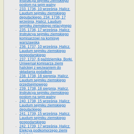
Instrukcya sejmiku ziemskiego
posłom na sejm walny
233. 1736, 10 września, Halicz.
Laudum sejmiku ziemskiego
deputackiego. 234. 1736, 17
września, Halicz. Laudum
sejmiku ziemskiego relacyjnego
235. 1736, 17 września, Halicz.
Instrukcya sejmiku ziemskiego
komisarzowi na komisyę
warszawską
236. 1737, 10 września, Halicz.
Laudum sejmiku ziemskiego
gospodarskiego
237. 1737, 6 października, Borki.
Uniwersał komisarza ziemi
halickiej z wezwaniem do
składania podatków
238. 1738, 18 sierpnia, Halicz.
Laudum sejmiku ziemskiego
przedsejmowego
239. 1738, 18 sierpnia, Halicz.
Instrukcya sejmiku ziemskiego
posłom na sejm walny
240. 1738, 15 września, Halicz.
Laudum sejmiku ziemskiego
deputackiego
241. 1739, 15 września, Halicz.
Laudum sejmiku ziemskiego
gospodarskiego
242. 1739, 17 września, Halicz.
Elekcya podkomorzego ziemi