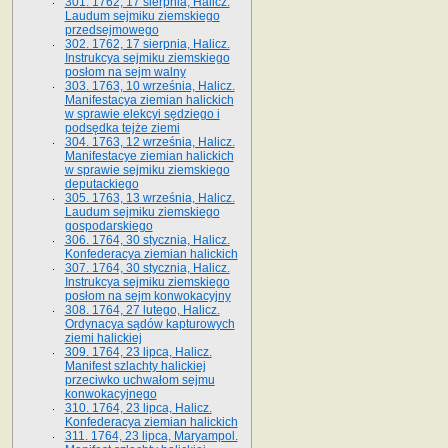
301. 1762, 17 sierpnia, Halicz.
Laudum sejmiku ziemskiego
przedsejmowego
302. 1762, 17 sierpnia, Halicz.
Instrukcya sejmiku ziemskiego
posłom na sejm walny
303. 1763, 10 września, Halicz.
Manifestacya ziemian halickich
w sprawie elekcyi sędziego i
podsędka tejże ziemi
304. 1763, 12 września, Halicz.
Manifestacye ziemian halickich
w sprawie sejmiku ziemskiego
deputackiego
305. 1763, 13 września, Halicz.
Laudum sejmiku ziemskiego
gospodarskiego
306. 1764, 30 stycznia, Halicz.
Konfederacya ziemian halickich
307. 1764, 30 stycznia, Halicz.
Instrukcya sejmiku ziemskiego
posłom na sejm konwokacyjny
308. 1764, 27 lutego, Halicz.
Ordynacya sądów kapturowych
ziemi halickiej
309. 1764, 23 lipca, Halicz.
Manifest szlachty halickiej
przeciwko uchwałom sejmu
konwokacyjnego
310. 1764, 23 lipca, Halicz.
Konfederacya ziemian halickich
311. 1764, 23 lipca, Maryampol.