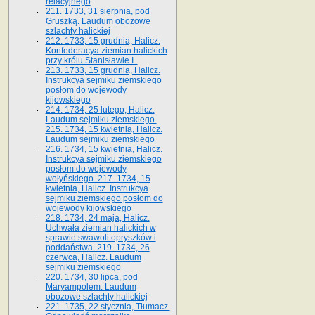
relacyjnego
211. 1733, 31 sierpnia, pod
Gruszką. Laudum obozowe
szlachty halickiej
212. 1733, 15 grudnia, Halicz.
Konfederacya ziemian halickich
przy królu Stanisławie I .
213. 1733, 15 grudnia, Halicz.
Instrukcya sejmiku ziemskiego
posłom do wojewody
kijowskiego
214. 1734, 25 lutego, Halicz.
Laudum sejmiku ziemskiego.
215. 1734, 15 kwietnia, Halicz.
Laudum sejmiku ziemskiego
216. 1734, 15 kwietnia, Halicz.
Instrukcya sejmiku ziemskiego
posłom do wojewody
wołyńskiego. 217. 1734, 15
kwietnia, Halicz. Instrukcya
sejmiku ziemskiego posłom do
wojewody kijowskiego
218. 1734, 24 maja, Halicz.
Uchwała ziemian halickich w
sprawie swawoli opryszków i
poddaństwa. 219. 1734, 26
czerwca, Halicz. Laudum
sejmiku ziemskiego
220. 1734, 30 lipca, pod
Maryampolem. Laudum
obozowe szlachty halickiej
221. 1735, 22 stycznia, Tłumacz.