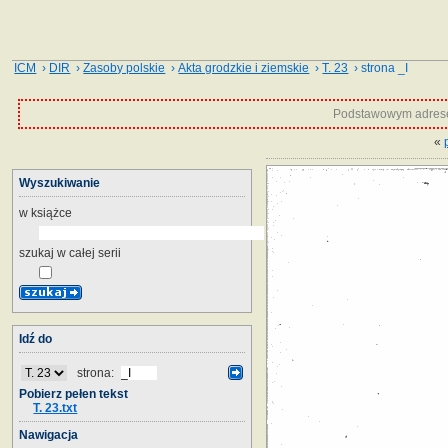
ICM
›
DIR
›
Zasoby polskie
›
Akta grodzkie i ziemskie
›
T. 23
› strona _I
Podstawowym adrese
«
Wyszukiwanie
w książce
szukaj w całej serii
Idź do
strona:
Pobierz pełen tekst
T. 23.txt
Nawigacja