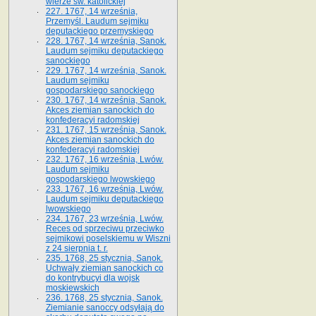
wierze św. ka­tolickiej
227. 1767, 14 września,
Przemyśl. Laudum sejmiku
deputackiego przemyskiego
228. 1767, 14 września, Sanok.
Laudum sejmiku deputackiego
sanockiego
229. 1767, 14 września, Sanok.
Laudum sejmiku
gospodarskiego sanockiego
230. 1767, 14 września, Sanok.
Akces ziemian sanockich do
konfederacyi radomskiej
231. 1767, 15 września, Sanok.
Akces ziemian sanockich do
konfederacyi radomskiej
232. 1767, 16 września, Lwów.
Laudum sejmiku
gospodarskiego lwowskiego
233. 1767, 16 września, Lwów.
Laudum sejmiku deputackiego
lwowskiego
234. 1767, 23 września, Lwów.
Reces od sprzeciwu przeciwko
sejmikowi poselskiemu w Wiszni
z 24 sierpnia t. r.
235. 1768, 25 stycznia, Sanok.
Uchwały ziemian sanockich co
do kontrybucyi dla wojsk
moskiewskich
236. 1768, 25 stycznia, Sanok.
Ziemianie sanoccy odsyłają do