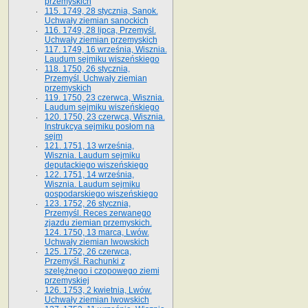
przemyskich
115. 1749, 28 stycznia, Sanok.
Uchwały ziemian sanockich
116. 1749, 28 lipca, Przemyśl.
Uchwały ziemian przemyskich
117. 1749, 16 września, Wisznia.
Laudum sejmiku wiszeńskiego
118. 1750, 26 stycznia,
Przemyśl. Uchwały ziemian
przemyskich
119. 1750, 23 czerwca, Wisznia.
Laudum sejmiku wiszeńskiego
120. 1750, 23 czerwca, Wisznia.
Instrukcya sejmiku posłom na
sejm
121. 1751, 13 września,
Wisznia. Laudum sejmiku
deputackiego wiszeńskiego
122. 1751, 14 września,
Wisznia. Laudum sejmiku
gospodarskiego wiszeńskiego
123. 1752, 26 stycznia,
Przemyśl. Reces zerwanego
zjazdu ziemian przemyskich.
124. 1750, 13 marca, Lwów.
Uchwały ziemian lwowskich
125. 1752, 26 czerwca,
Przemyśl. Rachunki z
szelężnego i czopowego ziemi
przemyskiej
126. 1753, 2 kwietnia, Lwów.
Uchwały ziemian lwowskich