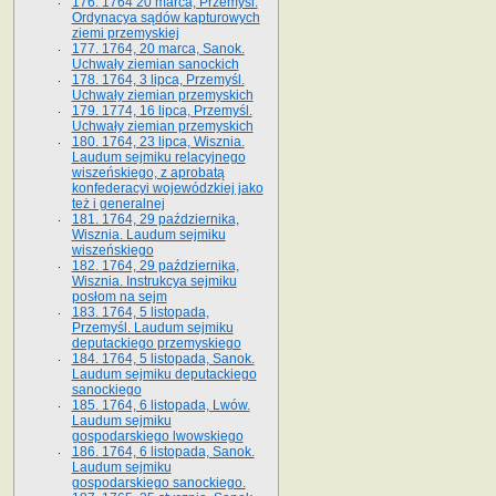
176. 1764 20 marca, Przemyśl.
Ordynacya sądów kapturowych
ziemi przemyskiej
177. 1764, 20 marca, Sanok.
Uchwały ziemian sanockich
178. 1764, 3 lipca, Przemyśl.
Uchwały ziemian przemyskich
179. 1774, 16 lipca, Przemyśl.
Uchwały ziemian przemyskich
180. 1764, 23 lipca, Wisznia.
Laudum sejmiku relacyjnego
wiszeńskiego, z aprobatą
konfederacyi wojewódzkiej jako
też i generalnej
181. 1764, 29 października,
Wisznia. Laudum sejmiku
wiszeńskiego
182. 1764, 29 października,
Wisznia. Instrukcya sejmiku
posłom na sejm
183. 1764, 5 listopada,
Przemyśl. Laudum sejmiku
deputackiego przemyskiego
184. 1764, 5 listopada, Sanok.
Laudum sejmiku deputackiego
sanockiego
185. 1764, 6 listopada, Lwów.
Laudum sejmiku
gospodarskiego lwowskiego
186. 1764, 6 listopada, Sanok.
Laudum sejmiku
gospodarskiego sanockiego.