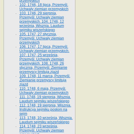
przemyskich
102. 1746, 18 lipca, Przemyśl.
Uchwały ziemian przemyskich
103. 1746, 29 sierpnia,
Przemyśl. Uchwały ziemian
przemyskich. 104. 1746, 12
września, Wisznia. Laudum
sejmiku wiszeńskiego
105. 1747, 27 stycznia,
Przemyśl. Uchwały ziemian
przemyskich
106. 1747, 17 lipca, Przemyśl.
Uchwały ziemian przemyskich.
107. 1747, 25 września,
Przemyśl. Uchwały ziemian
przemyskich. 108. 1748, 26
stycznia, Przemyśl. Ziemianie
przemyscy limitują zjazd
109. 1748, 11 marca, Przemyśl.
Ziemianie przemyscy limitują
zjazd
110. 1748, 6 maja, Przemyśl.
Uchwały ziemian przemyskich
111. 1748, 19 sierpnia, Wisznia.
Laudum sejmiku wiszeńskiego
112. 1748, 19 sierpnia, Wisznia.
Instrukcya sejmiku posłom na
sejm
113. 1748, 10 września, Wisznia.
Laudum sejmiku wiszeńskiego
114. 1748, 23 września,
Przemyśl. Uchwały ziemian