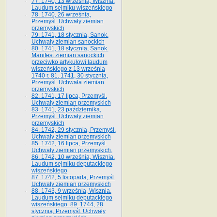
77. 1740, 13 września, Wisznia.
Laudum sejmiku wiszeńskiego
78. 1740, 26 września,
Przemyśl. Uchwały ziemian
przemyskich
79. 1741, 18 stycznia, Sanok.
Uchwały ziemian sanockich
80. 1741, 18 stycznia, Sanok.
Manifest ziemian sanockich
przeciwko artykułowi laudum
wiszeńskiego z 13 wrze­śnia
1740 r. 81. 1741, 30 stycznia,
Przemyśl. Uchwała ziemian
przemyskich
82. 1741, 17 lipca, Przemyśl.
Uchwały ziemian przemyskich
83. 1741, 23 października,
Przemyśl. Uchwały ziemian
przemyskich
84. 1742, 29 stycznia, Przemyśl.
Uchwały ziemian przemyskich
85. 1742, 16 lipca, Przemyśl.
Uchwały ziemian przemyskich.
86. 1742, 10 września, Wisznia.
Laudum sejmiku deputackiego
wiszeńskiego
87. 1742, 5 listopada, Przemyśl.
Uchwały ziemian przemyskich
88. 1743, 9 września, Wisznia.
Laudum sejmiku deputackiego
wiszeńskiego. 89. 1744, 28
stycznia, Przemyśl. Uchwały