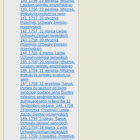
139. 1756, 23 sierpnia, Wisznia.
Laudum sejmiku wiszeńskiego
140. 1756, 23 sierpnia, Wisznia.
Instrukcya posłom na sejm
141. 1757, 31 stycznia,
Przemyśl. Uchwały ziemian
przemyskich
142. 1757, 21 marca Lwów.
Uchwały ziemian lwowskich
143. 1758, 30 stycznia,
Przemyśl. Uchwały ziemian
przemyskich
144. 1758, 6 marca, Lwów.
Uchwały ziemian lwowskich
145. 1758, 20 sierpnia, Wisznia.
Laudum sejmiku wiszeńskiego
146. 1758, 21 sierpnia, Wisznia.
Instrukcya sejmiku posłom na
sejm
147. 1758, 12 września, Sanok.
Punkta do laudum od ziemi
sanockiej podane anno Domini
milesimo septingentesimo
quinquagesimo octavo die 12
Septembris spisane. 148. 1759,
29 stycznia, Przemyśl. Limita
zjazdu ziemian przemyskich
149. 1759, 5 lutego, Sanok.
Uchwały ziemian sanockich
150. 1759, 26 marca, Lwów.
Uchwały ziemian lwowskich
151. 1759, 2 kwietnia, Przemyśl.