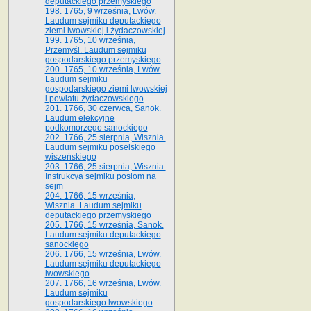
deputackiego przemyskiego
198. 1765, 9 września, Lwów.
Laudum sejmiku deputackiego
ziemi lwowskiej i żydaczowskiej
199. 1765, 10 września,
Przemyśl. Laudum sejmiku
gospodarskiego przemyskiego
200. 1765, 10 września, Lwów.
Laudum sejmiku
gospodarskiego ziemi lwowskiej
i powiatu żydaczowskiego
201. 1766, 30 czerwca, Sanok.
Laudum elekcyjne
podkomorzego sanockiego
202. 1766, 25 sierpnia, Wisznia.
Laudum sejmiku poselskiego
wiszeńskiego
203. 1766, 25 sierpnia, Wisznia.
Instrukcya sejmiku posłom na
sejm
204. 1766, 15 września,
Wisznia. Laudum sejmiku
deputackiego przemyskiego
205. 1766, 15 września, Sanok.
Laudum sejmiku deputackiego
sanockiego
206. 1766, 15 września, Lwów.
Laudum sejmiku deputackiego
lwowskiego
207. 1766, 16 września, Lwów.
Laudum sejmiku
gospodarskiego lwowskiego