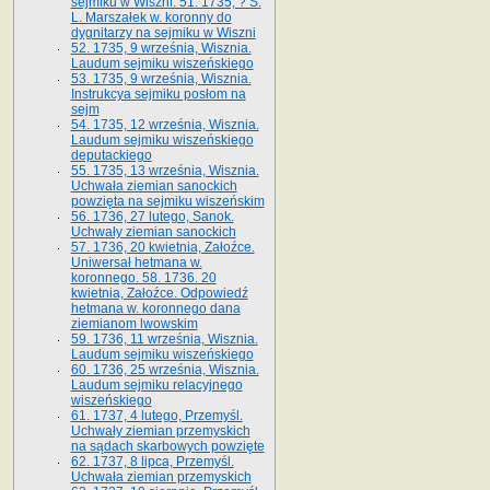
sejmiku w Wiszni. 51. 1735, ? S.
L. Marszałek w. koronny do
dygnitarzy na sejmiku w Wiszni
52. 1735, 9 września, Wisznia.
Laudum sejmiku wiszeńskiego
53. 1735, 9 września, Wisznia.
Instrukcya sejmiku posłom na
sejm
54. 1735, 12 września, Wisznia.
Laudum sejmiku wiszeńskiego
deputackiego
55. 1735, 13 września, Wisznia.
Uchwała ziemian sanockich
powzięta na sejmiku wiszeńskim
56. 1736, 27 lutego, Sanok.
Uchwały ziemian sanockich
57. 1736, 20 kwietnia, Załoźce.
Uniwersał hetmana w.
koronnego. 58. 1736. 20
kwietnia, Załoźce. Odpowiedź
hetmana w. koronnego dana
ziemianom lwowskim
59. 1736, 11 września, Wisznia.
Laudum sejmiku wiszeńskiego
60. 1736, 25 września, Wisznia.
Laudum sejmiku relacyjnego
wiszeńskiego
61. 1737, 4 lutego, Przemyśl.
Uchwały ziemian przemyskich
na sądach skarbowych powzięte
62. 1737, 8 lipca, Przemyśl.
Uchwała ziemian przemyskich