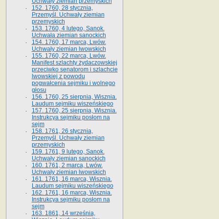
Uchwały ziemian przemyskich
152. 1760, 28 stycznia,
Przemyśl. Uchwały ziemian
przemyskich
153. 1760, 4 lutego, Sanok.
Uchwała ziemian sanockich
154. 1760, 17 marca, Lwów.
Uchwały ziemian lwowskich
155. 1760, 22 marca, Lwów.
Manifest szlachty żydaczowskiej
przeciwko senatorom i szlachcie
lwowskiej z po­wodu
pogwałcenia sejmiku i wolnego
głosu
156. 1760, 25 sierpnia, Wisznia.
Laudum sejmiku wiszeńskiego
157. 1760, 25 sierpnia, Wisznia.
Instrukcya sejmiku posłom na
sejm
158. 1761, 26 stycznia,
Przemyśl. Uchwały ziemian
przemyskich
159. 1761, 9 lutego, Sanok.
Uchwały ziemian sanockich
160. 1761, 2 marca, Lwów.
Uchwały ziemian lwowskich
161. 1761, 16 marca, Wisznia.
Laudum sejmiku wiszeńskiego
162. 1761, 16 marca, Wisznia.
Instrukcya sejmiku posłom na
sejm
163. 1861, 14 września,