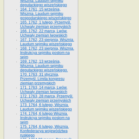
Wisznia. Laudum sejmiku
deputackiego wiszeńskiego
164. 1761, 15 września,
Wisznia. Laudum sejmiku
gospodarskiego wiszeńskiego
165. 1762, 1 lutego, Przemyśl.
Uchwały ziemian przemyskich
166. 1762, 22 marca, Lwów.
Uchwały ziemian lwowskich
167. 1762, 23 sierpnia, Wisznia.
Laudum sejmiku wiszeńskiego
168. 1762, 23 sierpnia, Wisznia.
Instrukcya sejmiku posłom na
sejm
169. 1762, 13 września,
Wisznia. Laudum sejmiku
deputackiego wiszeńskiego.
170. 1763, 31 stycznia,
Przemyśl. Limita kongresu
ziemian przemyskich
171. 1763, 14 marca, Lwów.
Uchwały ziemian lwowskich
172. 1763, 28 marca, Przemyśl.
Uchwały ziemian przemyskich
173. 1764, 6 lutego, Wisznia.
Laudum sejmiku wiszeńskiego
174. 1764, 6 lutego Wisznia.
Instrukcya sejmiku posłom na
sejm
175. 1764, 6 lutego, Wisznia.
Konfederacya województwa
ruskiego