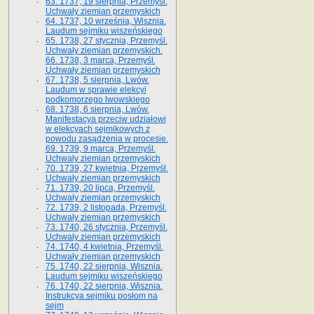
63. 1737, 19 sierpnia, Przemyśl.
Uchwały ziemian przemyskich
64. 1737, 10 września, Wisznia.
Laudum sejmiku wiszeńskiego
65. 1738, 27 stycznia, Przemyśl.
Uchwały ziemian przemyskich­­.
66. 1738, 3 marca, Przemyśl.
Uchwały ziemian przemyskich­
67. 1738, 5 sierpnia, Lwów.
Laudum w sprawie elekcyi
podkomorzego lwowskiego
68. 1738, 6 sierpnia, Lwów.
Manifestacya przeciw udziałowi
w elekcyach sejmikowych z
powodu zasądzenia w procesie.
69. 1739, 9 marca, Przemyśl.
Uchwały ziemian przemyskich
70. 1739, 27 kwietnia, Przemyśl.
Uchwały ziemian przemyskich
71. 1739, 20 lipca, Przemyśl.
Uchwały ziemian przemyskich
72. 1739, 2 listopada, Przemyśl.
Uchwały ziemian przemyskich
73. 1740, 26 stycznia, Przemyśl.
Uchwały ziemian przemyskich
74. 1740, 4 kwietnia, Przemyśl.
Uchwały ziemian przemyskich
75. 1740, 22 sierpnia, Wisznia.
Laudum sejmiku wiszeńskiego
76. 1740, 22 sierpnia, Wisznia.
Instrukcya sejmiku posłom na
sejm