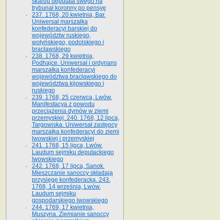
skarbu deputata swego na
trybunał koronny po pensyę
237. 1768, 20 kwietnia, Bar.
Uniwersał marszałka
konfederacyi barskiej do
województw ruskiego,
wołyńskiego, podolskiego i
bracławskiego
238. 1768, 29 kwietnia,
Podhajce. Uniwersał i ordynans
marszałka konfederacyi
województwa bracławskiego do
wo­jewództwa kijowskiego i
ruskiego
239. 1768, 25 czerwca, Lwów.
Manifestacya z powodu
przeciążenia dymów w ziemi
przemyskiej. 240. 1768, 12 lipca,
Targowiska. Uniwersał zastępcy
marszałka konfederacyi do ziemi
lwowskiej i przemyskiej
241. 1768, 15 lipca, Lwów.
Laudum sejmiku deputackiego
lwowskiego
242. 1768, 17 lipca, Sanok.
Mieszczanie sanoccy składają
przysięgę konfederacką. 243.
1768, 14 września, Lwów.
Laudum sejmiku
gospodarskiego lwowskiego
244. 1769, 17 kwietnia,
Muszyna. Ziemianie sanoccy