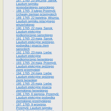
187. 1765, 25 stycznia, Sanok.
Laudum sejmiku
gospodarskiego sanockiego
188. 1765, 3 lutego Przemyśl.
Uchwały ziemian przemyskich
189. 1765, 22 kwietnia, Wisznia.
Laudum sejmiku relacyjnego
wiszeńskiego
190. 1765, 22 maja, Sanok.
Laudum elekcyjne
podkomorzego sanockiego
191. 1765, 23 maja, Sanok.
Laudum elekcyjne sędziego,
podsędka i pisarza ziem
sanockich
192. 1765, 23 maja, Lwów.
Laudum elekcyjne
podkomorzego lwowskiego
193. 1765, 24 maja, Przemyśl.
Laudum elekcyjne sędziego
ziemi przemyskiej
194. 1765, 24 maja, Lwów.
Laudum elekcyjne sędziego
ziemi lwowskiej
195. 1765, 25 maja, Lwów.
Laudum elekcyjne pisarza
ziemskiego lwowskiego
196. 1765, 6 sierpnia, Przemyśl.
Laudum elekcyjne podsędka
ziemskiego przemyskiego
197. 1765, 9 września,
Przemyśl. Laudum sejmiku