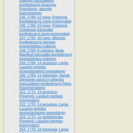
obierają marszałkiem
konfederacyi Ignacego
Potockiego, starostę
kaniowskiego
245. 1769, 22 maja, Przemyśl.
Konfederacya ziemi przemyskiej
246. 1769, 23 maja, Przemyśl.
Uniwersał marszałka
konfederacyi ziemi przemyskiej
247. 1769, 30 maja, Wisznia.
Konfederacya ziemian
województwa ruskiego
248. 1769, 6 czerwca, Busk.
Manifest marszałka konfederacyi
województwa ruskiego
249. 1769, 14 września, Lwów.
Laudum sejmiku
gospodarskiego lwowskiego
250. 1769, 13 listopada, Sanok.
Ziemianie sanoccy obierają
marszałkiem konfederacyi Filipa
Radzimińskiego
251. 1770, 14 września,
Przemyśl. Laudum ziemian
przemyskich
252. 1770, 14 września, Lwów.
Laudum sejmiku
gospodarskiego lwowskiego
253. 1770, 11 października,
Przemyśl. Laudum ziemian
przemyskich
254. 1770, 16 listopada, Lwów.