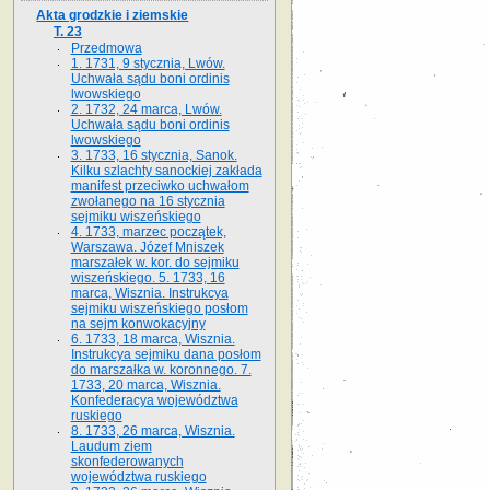
Akta grodzkie i ziemskie
T. 23
Przedmowa
1. 1731, 9 stycznia, Lwów.
Uchwała sądu boni ordinis
lwowskiego
2. 1732, 24 marca, Lwów.
Uchwała sądu boni ordinis
lwowskiego
3. 1733, 16 stycznia, Sanok.
Kilku szlachty sanockiej zakłada
manifest przeciwko uchwałom
zwołanego na 16 stycz­nia
sejmiku wiszeńskiego
4. 1733, marzec początek,
Warszawa. Józef Mniszek
marszałek w. kor. do sejmiku
wiszeńskiego. 5. 1733, 16
marca, Wisznia. Instrukcya
sejmiku wiszeńskiego posłom
na sejm konwokacyjny
6. 1733, 18 marca, Wisznia.
Instrukcya sejmiku dana posłom
do marszałka w. koronnego. 7.
1733, 20 marca, Wisznia.
Konfederacya województwa
ruskiego
8. 1733, 26 marca, Wisznia.
Laudum ziem
skonfederowanych
województwa ruskiego