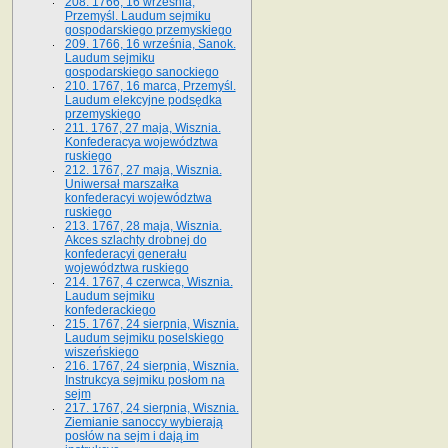
208. 1766, 16 września,
Przemyśl. Laudum sejmiku
gospodarskiego przemyskiego
209. 1766, 16 września, Sanok.
Laudum sejmiku
gospodarskiego sanockiego
210. 1767, 16 marca, Przemyśl.
Laudum elekcyjne podsędka
przemyskiego
211. 1767, 27 maja, Wisznia.
Konfederacya województwa
ruskiego
212. 1767, 27 maja, Wisznia.
Uniwersał marszałka
konfederacyi województwa
ruskiego
213. 1767, 28 maja, Wisznia.
Akces szlachty drobnej do
konfederacyi generału
województwa ruskiego
214. 1767, 4 czerwca, Wisznia.
Laudum sejmiku
konfederackiego
215. 1767, 24 sierpnia, Wisznia.
Laudum sejmiku poselskiego
wiszeńskiego
216. 1767, 24 sierpnia, Wisznia.
Instrukcya sejmiku posłom na
sejm
217. 1767, 24 sierpnia, Wisznia.
Ziemianie sanoccy wybierają
posłów na sejm i dają im