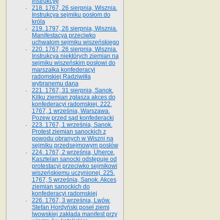
instrukcyę
218. 1767, 26 sierpnia, Wisznia.
Instrukcya sejmiku posłom do
króla
219. 1797, 26 sierpnia, Wisznia.
Manifestacya przeciwko
uchwałom sejmiku wiszeńskiego
220. 1767, 26 sierpnia, Wisznia.
Instrukcya niektórych ziemian na
sejmiku wiszeńskim posłowi do
marszałka konfe­deracyi
radomskiej Radziwiłła
wybranemu dana
221. 1767, 31 sierpnia, Sanok.
Kilku ziemian zgłasza akces do
konfederacyi radomskiej. 222.
1767, 1 września, Warszawa.
Pozew przed sąd konfederacki
223. 1767, 1 września, Sanok.
Protest ziemian sanockich z
powodu obranych w Wiszni na
sejmiku przedsejmo­wym posłów
224. 1767, 2 września, Uherce.
Kasztelan sanocki odstępuje od
protestacyi przeciwko sejmikowi
wiszeńskiemu uczynionej. 225.
1767, 5 września, Sanok. Akces
ziemian sanockich do
konfederacyi radomskiej
226. 1767, 3 września, Lwów.
Stefan Hordyński poseł ziemi
lwowskiej zakłada manifest przy