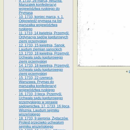
9. 1733, 26 marca, Wisznia.
Marszałek konfederacyi
województwa ruskiego do
Prymasa
10. 1733, koniec marca, s. 1.
Odpowiedź prymasa na list
marszałka województwa
ruskiego
11. 1733, 14 kwietnia, Przemyśl.
Ordynacya sądów kapturowych
ziemi przemyskiej
12. 1733, 15 kwietnia, Sanok.
Laudum ziemian sanockich
13. 1733, 18 kwietnia, Przemyśl.
Uchwała sądu kapturowego
ziemi przemyskiej
14. 1733, 18 kwietnia, Przemyśl.
Uchwała sądu kapturowego
«
ziemi przemyskiej
15. 1733, 22 czerwca,
Warszawa. Prymas do
marszałka konfederacyi
województwa ruskiego
16. 1733, 3 lipca, Przemyśl.
Uchwała sądu kapturowego
przemyskiego w sprawie
sądownictwa. 17. 1733, 16 lipca,
Wisznia. Laudum sejmiku
wiszeńskiego
18. 1733, 9 sierpnia, Żydaczów.
Protest przeciwko uchwałom
sejmiku wiszeńskiego