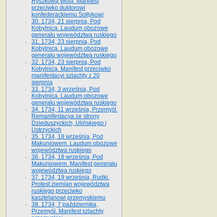
Ryszkową Wolą. Manifest
przeciwko duktorowi
konfederackiemu Sołtykowi
30. 1734, 21 sierpnia, Pod
Kobylnicą. Laudum obozowe
generału województwa ruskiego
31. 1734, 23 sierpnia, Pod
Kobylnicą. Laudum obozowe
generału województwa ruskiego
32. 1734, 23 sierpnia, Pod
Kobylnicą. Manifest przeciwko
manifestacyi szlachty z 20
sierpnia
33. 1734, 3 września, Pod
Kobylnicą. Laudum obozowe
generału województwa ruskiego
34. 1734, 11 września, Przemyśl.
Remanifestacya ze strony
Dzieduszyckich, Ulińskiego i
Ustrzyckich
35. 1734, 18 września, Pod
Makuniowem. Laudum obozowe
województwa ruskiego
36. 1734, 18 września, Pod
Makuniowem. Manifest generału
województwa ruskiego
37. 1734, 19 września, Rudki.
Protest ziemian województwa
ruskiego przeciwko
kasztelanowi przemyskiemu
38. 1734, 7 października,
Przemyśl. Manifest szlachty