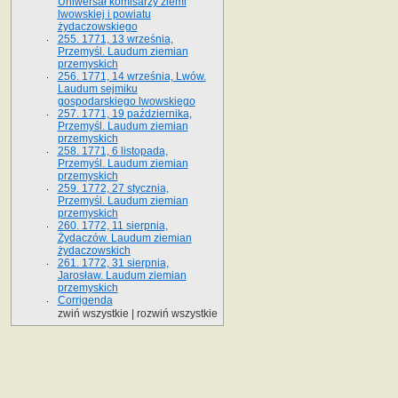
Uniwersał komisarzy ziemi
lwowskiej i powiatu
żydaczowskiego
255. 1771, 13 września,
Przemyśl. Laudum ziemian
przemyskich
256. 1771, 14 września, Lwów.
Laudum sejmiku
gospodarskiego lwowskiego
257. 1771, 19 października,
Przemyśl. Laudum ziemian
przemyskich
258. 1771, 6 listopada,
Przemyśl. Laudum ziemian
przemyskich
259. 1772, 27 stycznia,
Przemyśl. Laudum ziemian
przemyskich
260. 1772, 11 sierpnia,
Żydaczów. Laudum ziemian
żydaczowskich
261. 1772, 31 sierpnia,
Jarosław. Laudum ziemian
przemyskich
Corrigenda
zwiń wszystkie
|
rozwiń wszystkie