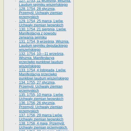
127. 1753, 11 września, Wisznia.
Laudum sejmiku wiszeńskiego
128. 1754, 28 stycznia,
Przemyśl. Uchwały ziemian
przemyskich
129. 1754, 25 marca, Lwów.
Uchwały ziemian lwowskich
130. 1754, 21 sierpnia, Lwów.
Manifestacya z powodu
zerwania sejmiku
131. 1754, 9 września, Wisznia.
Laudum sejmiku deputackiego
wiszeńskiego
132. 1754, 10—11 września,
Wisznia. Manifestacya
przeciwko punktowi laudum
wiszeńskiego
133. 1754, 4 listopada, Lwów.
Manifestacya przeciwko
punktowi laudum wiszeńskiego
134. 1755, 27 stycznia,
Przemyśl. Uchwały ziemian
przemyskich
135. 1755, 10 marca, Lwów.
Uchwały ziemian lwowskich
136. 1756, 26 stycznia,
Przemyśl. Uchwały ziemian
przemyskich
137. 1756, 29 marca Lwów.
Uchwały ziemian lwowskich
138. 1756, 4 maja, Przemyśl.
Uchwały ziemian przemyskich.