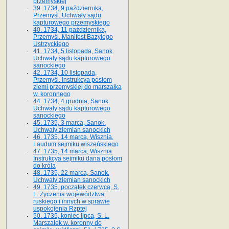
przemyskiej
39. 1734, 9 października,
Przemyśl. Uchwały sądu
kapturowego przemyskiego
40. 1734, 11 października,
Przemyśl. Manifest Bazylego
Ustrzyckiego
41. 1734, 5 listopada, Sanok.
Uchwały sądu kapturowego
sanockiego
42. 1734, 10 listopada,
Przemyśl. Instrukcya posłom
ziemi przemyskiej do marszałka
w. koronnego
44. 1734, 4 grudnia, Sanok.
Uchwały sądu kapturowego
sanockiego
45. 1735, 3 marca, Sanok.
Uchwały ziemian sanockich
46. 1735, 14 marca, Wisznia.
Laudum sejmiku wiszeńskiego
47. 1735, 14 marca, Wisznia.
Instrukcya sejmiku dana posłom
do króla
48. 1735, 22 marca, Sanok.
Uchwały ziemian sanockich
49. 1735, początek czerwca, S.
L. Życzenia województwa
ruskiego i innych w sprawie
uspokojenia Rzptej
50. 1735, koniec lipca, S. L.
Marszałek w. koronny do