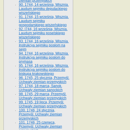
ziemian przemyskich
90. 1744, 14 września, Wisznia.
Laudum sejmiku deputackiego
wiszeńskiego
91. 1744, 15 września, Wisznia.
Laudum sejmiku
gospodarskiego wiszeńskiego
92. l744, 16 września, Wisznia.
Laudum sejmiku poselskiego
wiszeńskiego
93. 1744, 16 września, Wisznia.
Instrukcya sejmiku posłom na
sejm
94. 1744, 16 września, Wisznia.
Instrukcya sejmiku posłom do
prymasa
95. 1744, 16 września, Wisznia.
Instrukcya sejmiku posłom do
biskupa krakowskiego
96. 1745, 25 stycznia, Przemyśl.
Uchwały ziemian przemyskich
97. 1744, 18 marca, Sanok.
Uchwały ziemian sanockich
98. 1745, 29 marca, Przemyśl.
Uchwały ziemian przemyskich
99. 1745, 19 lipca, Przemyśl.
Uchwały ziemian przemyskich
100. 1746, 24 stycznia,
Przemyśl. Uchwały ziemian
przemyskich
101. 1746, 25 czerwca,
Przemyśl. Uchwały ziemian