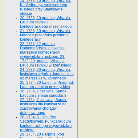
19. 1733, 10 grudnia, Wisznia.
Konfederacya województwa
ruskiego przy Stanisławie
elekcie
20. 1733, 10 grudnia, Wisznia.
Laudum sejmiku
konfederackiego wiszeńskiego
21. 1733, 10 grudnia, Wisznia.
Manifest przeciwko powtórnej
konfederacyi
22. 1733, 12 grudnia,
Dołhomościska. Uniwersał
marszałka konfederacyi
województwa ruskiego. 23.
1733, 29 grudnia, Wisznia.
Laudum sejmiku wiszeńskiego
24. 1733, 30 grudnia, Wisznia.
Instrukcya sejmiku dana posłom
do marszałka w. koronnego
25. 1734, 30 kwietnia, Przemyśl.
Laudum ziemian przemyskich
26. 1734, 7 czerwca, Sanok.
Laudum ziemian sanockich
27. 1734, 7 czerwca, Sanok.
Instrukcya dla komisarza do
zlustrowania chorągwi
delegowanego
28. 1734, 6 lipca, Pod
Szczutkowem. Punkt z laudum
konfederackiego województwa
ruskiego
29. 1734, 20 sierpnia, Pod