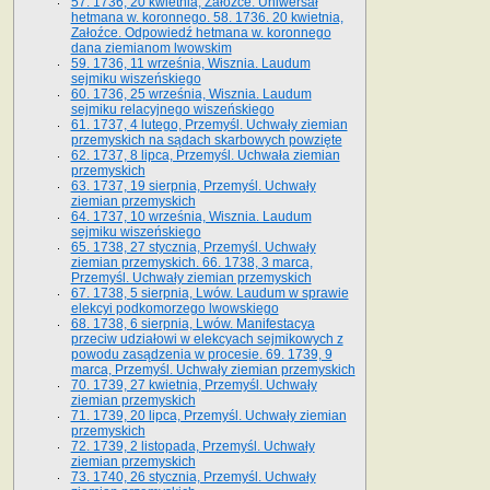
57. 1736, 20 kwietnia, Załoźce. Uniwersał
hetmana w. koronnego. 58. 1736. 20 kwietnia,
Załoźce. Odpowiedź hetmana w. koronnego
dana ziemianom lwowskim
59. 1736, 11 września, Wisznia. Laudum
sejmiku wiszeńskiego
60. 1736, 25 września, Wisznia. Laudum
sejmiku relacyjnego wiszeńskiego
61. 1737, 4 lutego, Przemyśl. Uchwały ziemian
przemyskich na sądach skarbowych powzięte
62. 1737, 8 lipca, Przemyśl. Uchwała ziemian
przemyskich
63. 1737, 19 sierpnia, Przemyśl. Uchwały
ziemian przemyskich
64. 1737, 10 września, Wisznia. Laudum
sejmiku wiszeńskiego
65. 1738, 27 stycznia, Przemyśl. Uchwały
ziemian przemyskich­­. 66. 1738, 3 marca,
Przemyśl. Uchwały ziemian przemyskich­
67. 1738, 5 sierpnia, Lwów. Laudum w sprawie
elekcyi podkomorzego lwowskiego
68. 1738, 6 sierpnia, Lwów. Manifestacya
przeciw udziałowi w elekcyach sejmikowych z
powodu zasądzenia w procesie. 69. 1739, 9
marca, Przemyśl. Uchwały ziemian przemyskich
70. 1739, 27 kwietnia, Przemyśl. Uchwały
ziemian przemyskich
71. 1739, 20 lipca, Przemyśl. Uchwały ziemian
przemyskich
72. 1739, 2 listopada, Przemyśl. Uchwały
ziemian przemyskich
73. 1740, 26 stycznia, Przemyśl. Uchwały