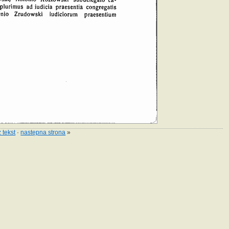
 tekst
·
następna strona
»