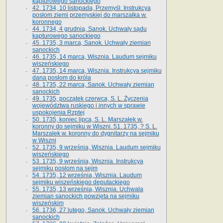
kapturowego sanockiego
42. 1734, 10 listopada, Przemyśl. Instrukcya
posłom ziemi przemyskiej do marszałka w.
koronnego
44. 1734, 4 grudnia, Sanok. Uchwały sądu
kapturowego sanockiego
45. 1735, 3 marca, Sanok. Uchwały ziemian
sanockich
46. 1735, 14 marca, Wisznia. Laudum sejmiku
wiszeńskiego
47. 1735, 14 marca, Wisznia. Instrukcya sejmiku
dana posłom do króla
48. 1735, 22 marca, Sanok. Uchwały ziemian
sanockich
49. 1735, początek czerwca, S. L. Życzenia
województwa ruskiego i innych w sprawie
uspokojenia Rzptej
50. 1735, koniec lipca, S. L. Marszałek w.
koronny do sejmiku w Wiszni. 51. 1735, ? S. L.
Marszałek w. koronny do dygnitarzy na sejmiku
w Wiszni
52. 1735, 9 września, Wisznia. Laudum sejmiku
wiszeńskiego
53. 1735, 9 września, Wisznia. Instrukcya
sejmiku posłom na sejm
54. 1735, 12 września, Wisznia. Laudum
sejmiku wiszeńskiego deputackiego
55. 1735, 13 września, Wisznia. Uchwała
ziemian sanockich powzięta na sejmiku
wiszeńskim
56. 1736, 27 lutego, Sanok. Uchwały ziemian
sanockich