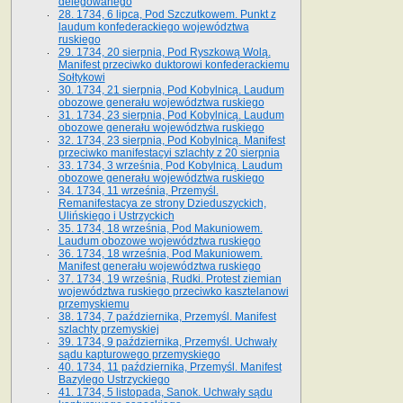
delegowanego
28. 1734, 6 lipca, Pod Szczutkowem. Punkt z
laudum konfederackiego województwa
ruskiego
29. 1734, 20 sierpnia, Pod Ryszkową Wolą.
Manifest przeciwko duktorowi konfederackiemu
Sołtykowi
30. 1734, 21 sierpnia, Pod Kobylnicą. Laudum
obozowe generału województwa ruskiego
31. 1734, 23 sierpnia, Pod Kobylnicą. Laudum
obozowe generału województwa ruskiego
32. 1734, 23 sierpnia, Pod Kobylnicą. Manifest
przeciwko manifestacyi szlachty z 20 sierpnia
33. 1734, 3 września, Pod Kobylnicą. Laudum
obozowe generału województwa ruskiego
34. 1734, 11 września, Przemyśl.
Remanifestacya ze strony Dzieduszyckich,
Ulińskiego i Ustrzyckich
35. 1734, 18 września, Pod Makuniowem.
Laudum obozowe województwa ruskiego
36. 1734, 18 września, Pod Makuniowem.
Manifest generału województwa ruskiego
37. 1734, 19 września, Rudki. Protest ziemian
województwa ruskiego przeciwko kasztelanowi
przemyskiemu
38. 1734, 7 października, Przemyśl. Manifest
szlachty przemyskiej
39. 1734, 9 października, Przemyśl. Uchwały
sądu kapturowego przemyskiego
40. 1734, 11 października, Przemyśl. Manifest
Bazylego Ustrzyckiego
41. 1734, 5 listopada, Sanok. Uchwały sądu