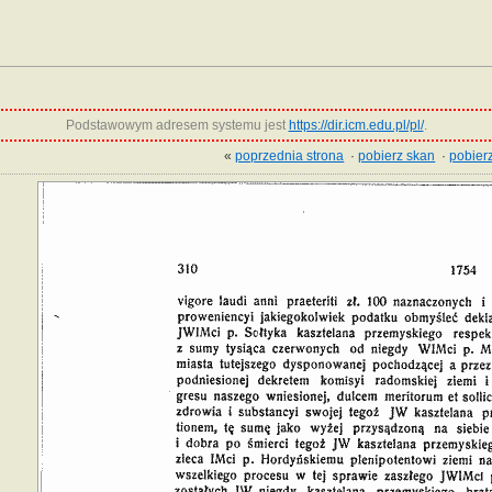
Podstawowym adresem systemu jest
https://dir.icm.edu.pl/pl/
.
«
poprzednia strona
·
pobierz skan
·
pobierz