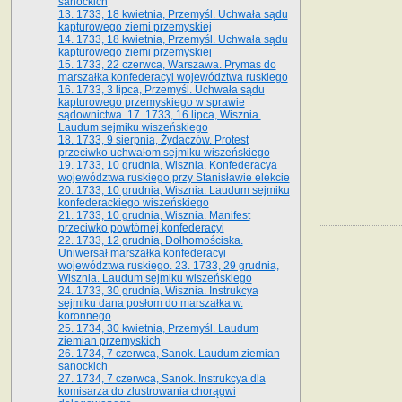
sanockich
13. 1733, 18 kwietnia, Przemyśl. Uchwała sądu
kapturowego ziemi przemyskiej
14. 1733, 18 kwietnia, Przemyśl. Uchwała sądu
kapturowego ziemi przemyskiej
15. 1733, 22 czerwca, Warszawa. Prymas do
marszałka konfederacyi województwa ruskiego
16. 1733, 3 lipca, Przemyśl. Uchwała sądu
kapturowego przemyskiego w sprawie
sądownictwa. 17. 1733, 16 lipca, Wisznia.
Laudum sejmiku wiszeńskiego
18. 1733, 9 sierpnia, Żydaczów. Protest
przeciwko uchwałom sejmiku wiszeńskiego
19. 1733, 10 grudnia, Wisznia. Konfederacya
województwa ruskiego przy Stanisławie elekcie
20. 1733, 10 grudnia, Wisznia. Laudum sejmiku
konfederackiego wiszeńskiego
21. 1733, 10 grudnia, Wisznia. Manifest
przeciwko powtórnej konfederacyi
22. 1733, 12 grudnia, Dołhomościska.
Uniwersał marszałka konfederacyi
województwa ruskiego. 23. 1733, 29 grudnia,
Wisznia. Laudum sejmiku wiszeńskiego
24. 1733, 30 grudnia, Wisznia. Instrukcya
sejmiku dana posłom do marszałka w.
koronnego
25. 1734, 30 kwietnia, Przemyśl. Laudum
ziemian przemyskich
26. 1734, 7 czerwca, Sanok. Laudum ziemian
sanockich
27. 1734, 7 czerwca, Sanok. Instrukcya dla
komisarza do zlustrowania chorągwi