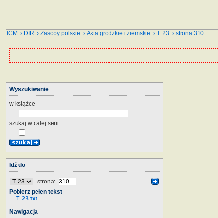
ICM
›
DIR
›
Zasoby polskie
›
Akta grodzkie i ziemskie
›
T. 23
› strona 310
Wyszukiwanie
w książce
szukaj w całej serii
Idź do
strona:
Pobierz pełen tekst
T. 23.txt
Nawigacja