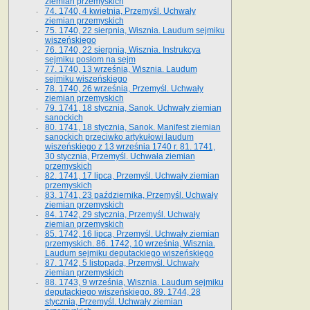
ziemian przemyskich
74. 1740, 4 kwietnia, Przemyśl. Uchwały
ziemian przemyskich
75. 1740, 22 sierpnia, Wisznia. Laudum sejmiku
wiszeńskiego
76. 1740, 22 sierpnia, Wisznia. Instrukcya
sejmiku posłom na sejm
77. 1740, 13 września, Wisznia. Laudum
sejmiku wiszeńskiego
78. 1740, 26 września, Przemyśl. Uchwały
ziemian przemyskich
79. 1741, 18 stycznia, Sanok. Uchwały ziemian
sanockich
80. 1741, 18 stycznia, Sanok. Manifest ziemian
sanockich przeciwko artykułowi laudum
wiszeńskiego z 13 wrze­śnia 1740 r. 81. 1741,
30 stycznia, Przemyśl. Uchwała ziemian
przemyskich
82. 1741, 17 lipca, Przemyśl. Uchwały ziemian
przemyskich
83. 1741, 23 października, Przemyśl. Uchwały
ziemian przemyskich
84. 1742, 29 stycznia, Przemyśl. Uchwały
ziemian przemyskich
85. 1742, 16 lipca, Przemyśl. Uchwały ziemian
przemyskich. 86. 1742, 10 września, Wisznia.
Laudum sejmiku deputackiego wiszeńskiego
87. 1742, 5 listopada, Przemyśl. Uchwały
ziemian przemyskich
88. 1743, 9 września, Wisznia. Laudum sejmiku
deputackiego wiszeńskiego. 89. 1744, 28
stycznia, Przemyśl. Uchwały ziemian