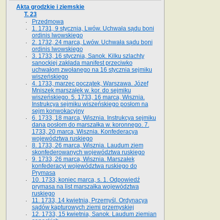
Akta grodzkie i ziemskie
T. 23
Przedmowa
1. 1731, 9 stycznia, Lwów. Uchwała sądu boni
ordinis lwowskiego
2. 1732, 24 marca, Lwów. Uchwała sądu boni
ordinis lwowskiego
3. 1733, 16 stycznia, Sanok. Kilku szlachty
sanockiej zakłada manifest przeciwko
uchwałom zwołanego na 16 stycz­nia sejmiku
wiszeńskiego
4. 1733, marzec początek, Warszawa. Józef
Mniszek marszałek w. kor. do sejmiku
wiszeńskiego. 5. 1733, 16 marca, Wisznia.
Instrukcya sejmiku wiszeńskiego posłom na
sejm konwokacyjny
6. 1733, 18 marca, Wisznia. Instrukcya sejmiku
dana posłom do marszałka w. koronnego. 7.
1733, 20 marca, Wisznia. Konfederacya
województwa ruskiego
8. 1733, 26 marca, Wisznia. Laudum ziem
skonfederowanych województwa ruskiego
9. 1733, 26 marca, Wisznia. Marszałek
konfederacyi województwa ruskiego do
Prymasa
10. 1733, koniec marca, s. 1. Odpowiedź
prymasa na list marszałka województwa
ruskiego
11. 1733, 14 kwietnia, Przemyśl. Ordynacya
sądów kapturowych ziemi przemyskiej
12. 1733, 15 kwietnia, Sanok. Laudum ziemian