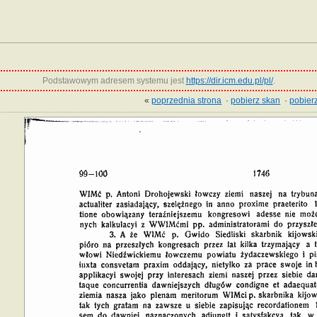
Podstawowym adresem systemu jest
https://dir.icm.edu.pl/pl/
.
«
poprzednia strona
·
pobierz skan
·
pobierz