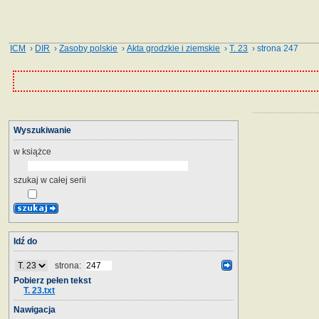
ICM
›
DIR
›
Zasoby polskie
›
Akta grodzkie i ziemskie
›
T. 23
› strona 247
Wyszukiwanie
w książce
szukaj w całej serii
Idź do
strona:
Pobierz pełen tekst
T. 23.txt
Nawigacja