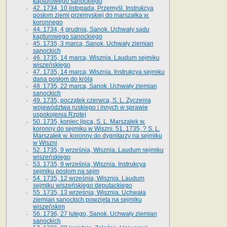
kapturowego sanockiego
42. 1734, 10 listopada, Przemyśl. Instrukcya
posłom ziemi przemyskiej do marszałka w.
koronnego
44. 1734, 4 grudnia, Sanok. Uchwały sądu
kapturowego sanockiego
45. 1735, 3 marca, Sanok. Uchwały ziemian
sanockich
46. 1735, 14 marca, Wisznia. Laudum sejmiku
wiszeńskiego
47. 1735, 14 marca, Wisznia. Instrukcya sejmiku
dana posłom do króla
48. 1735, 22 marca, Sanok. Uchwały ziemian
sanockich
49. 1735, początek czerwca, S. L. Życzenia
województwa ruskiego i innych w sprawie
uspokojenia Rzptej
50. 1735, koniec lipca, S. L. Marszałek w.
koronny do sejmiku w Wiszni. 51. 1735, ? S. L.
Marszałek w. koronny do dygnitarzy na sejmiku
w Wiszni
52. 1735, 9 września, Wisznia. Laudum sejmiku
wiszeńskiego
53. 1735, 9 września, Wisznia. Instrukcya
sejmiku posłom na sejm
54. 1735, 12 września, Wisznia. Laudum
sejmiku wiszeńskiego deputackiego
55. 1735, 13 września, Wisznia. Uchwała
ziemian sanockich powzięta na sejmiku
wiszeńskim
56. 1736, 27 lutego, Sanok. Uchwały ziemian
sanockich