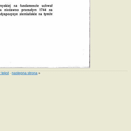
 tekst
·
następna strona
»