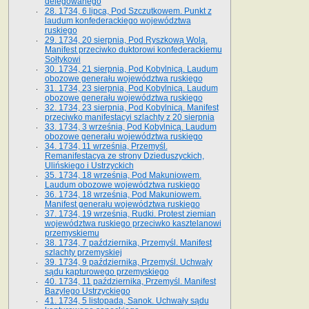
delegowanego
28. 1734, 6 lipca, Pod Szczutkowem. Punkt z
laudum konfederackiego województwa
ruskiego
29. 1734, 20 sierpnia, Pod Ryszkową Wolą.
Manifest przeciwko duktorowi konfederackiemu
Sołtykowi
30. 1734, 21 sierpnia, Pod Kobylnicą. Laudum
obozowe generału województwa ruskiego
31. 1734, 23 sierpnia, Pod Kobylnicą. Laudum
obozowe generału województwa ruskiego
32. 1734, 23 sierpnia, Pod Kobylnicą. Manifest
przeciwko manifestacyi szlachty z 20 sierpnia
33. 1734, 3 września, Pod Kobylnicą. Laudum
obozowe generału województwa ruskiego
34. 1734, 11 września, Przemyśl.
Remanifestacya ze strony Dzieduszyckich,
Ulińskiego i Ustrzyckich
35. 1734, 18 września, Pod Makuniowem.
Laudum obozowe województwa ruskiego
36. 1734, 18 września, Pod Makuniowem.
Manifest generału województwa ruskiego
37. 1734, 19 września, Rudki. Protest ziemian
województwa ruskiego przeciwko kasztelanowi
przemyskiemu
38. 1734, 7 października, Przemyśl. Manifest
szlachty przemyskiej
39. 1734, 9 października, Przemyśl. Uchwały
sądu kapturowego przemyskiego
40. 1734, 11 października, Przemyśl. Manifest
Bazylego Ustrzyckiego
41. 1734, 5 listopada, Sanok. Uchwały sądu