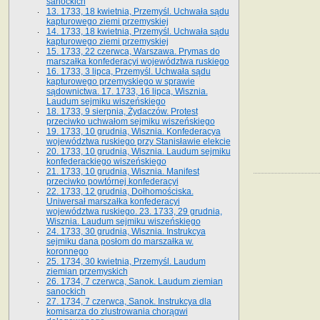
sanockich
13. 1733, 18 kwietnia, Przemyśl. Uchwała sądu
kapturowego ziemi przemyskiej
14. 1733, 18 kwietnia, Przemyśl. Uchwała sądu
kapturowego ziemi przemyskiej
15. 1733, 22 czerwca, Warszawa. Prymas do
marszałka konfederacyi województwa ruskiego
16. 1733, 3 lipca, Przemyśl. Uchwała sądu
kapturowego przemyskiego w sprawie
sądownictwa. 17. 1733, 16 lipca, Wisznia.
Laudum sejmiku wiszeńskiego
18. 1733, 9 sierpnia, Żydaczów. Protest
przeciwko uchwałom sejmiku wiszeńskiego
19. 1733, 10 grudnia, Wisznia. Konfederacya
województwa ruskiego przy Stanisławie elekcie
20. 1733, 10 grudnia, Wisznia. Laudum sejmiku
konfederackiego wiszeńskiego
21. 1733, 10 grudnia, Wisznia. Manifest
przeciwko powtórnej konfederacyi
22. 1733, 12 grudnia, Dołhomościska.
Uniwersał marszałka konfederacyi
województwa ruskiego. 23. 1733, 29 grudnia,
Wisznia. Laudum sejmiku wiszeńskiego
24. 1733, 30 grudnia, Wisznia. Instrukcya
sejmiku dana posłom do marszałka w.
koronnego
25. 1734, 30 kwietnia, Przemyśl. Laudum
ziemian przemyskich
26. 1734, 7 czerwca, Sanok. Laudum ziemian
sanockich
27. 1734, 7 czerwca, Sanok. Instrukcya dla
komisarza do zlustrowania chorągwi