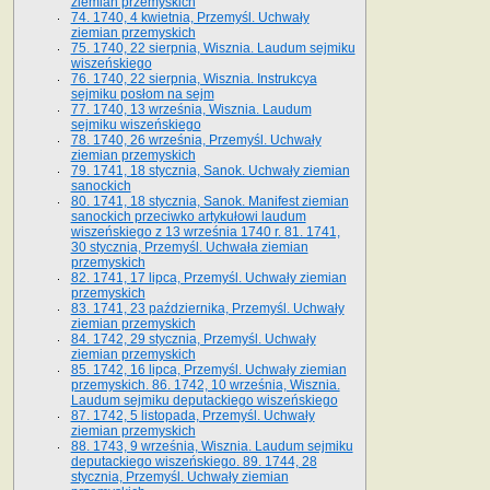
ziemian przemyskich
74. 1740, 4 kwietnia, Przemyśl. Uchwały
ziemian przemyskich
75. 1740, 22 sierpnia, Wisznia. Laudum sejmiku
wiszeńskiego
76. 1740, 22 sierpnia, Wisznia. Instrukcya
sejmiku posłom na sejm
77. 1740, 13 września, Wisznia. Laudum
sejmiku wiszeńskiego
78. 1740, 26 września, Przemyśl. Uchwały
ziemian przemyskich
79. 1741, 18 stycznia, Sanok. Uchwały ziemian
sanockich
80. 1741, 18 stycznia, Sanok. Manifest ziemian
sanockich przeciwko artykułowi laudum
wiszeńskiego z 13 wrze­śnia 1740 r. 81. 1741,
30 stycznia, Przemyśl. Uchwała ziemian
przemyskich
82. 1741, 17 lipca, Przemyśl. Uchwały ziemian
przemyskich
83. 1741, 23 października, Przemyśl. Uchwały
ziemian przemyskich
84. 1742, 29 stycznia, Przemyśl. Uchwały
ziemian przemyskich
85. 1742, 16 lipca, Przemyśl. Uchwały ziemian
przemyskich. 86. 1742, 10 września, Wisznia.
Laudum sejmiku deputackiego wiszeńskiego
87. 1742, 5 listopada, Przemyśl. Uchwały
ziemian przemyskich
88. 1743, 9 września, Wisznia. Laudum sejmiku
deputackiego wiszeńskiego. 89. 1744, 28
stycznia, Przemyśl. Uchwały ziemian