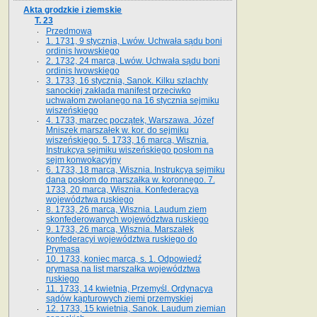
Akta grodzkie i ziemskie
T. 23
Przedmowa
1. 1731, 9 stycznia, Lwów. Uchwała sądu boni
ordinis lwowskiego
2. 1732, 24 marca, Lwów. Uchwała sądu boni
ordinis lwowskiego
3. 1733, 16 stycznia, Sanok. Kilku szlachty
sanockiej zakłada manifest przeciwko
uchwałom zwołanego na 16 stycz­nia sejmiku
wiszeńskiego
4. 1733, marzec początek, Warszawa. Józef
Mniszek marszałek w. kor. do sejmiku
wiszeńskiego. 5. 1733, 16 marca, Wisznia.
Instrukcya sejmiku wiszeńskiego posłom na
sejm konwokacyjny
6. 1733, 18 marca, Wisznia. Instrukcya sejmiku
dana posłom do marszałka w. koronnego. 7.
1733, 20 marca, Wisznia. Konfederacya
województwa ruskiego
8. 1733, 26 marca, Wisznia. Laudum ziem
skonfederowanych województwa ruskiego
9. 1733, 26 marca, Wisznia. Marszałek
konfederacyi województwa ruskiego do
Prymasa
10. 1733, koniec marca, s. 1. Odpowiedź
prymasa na list marszałka województwa
ruskiego
11. 1733, 14 kwietnia, Przemyśl. Ordynacya
sądów kapturowych ziemi przemyskiej
12. 1733, 15 kwietnia, Sanok. Laudum ziemian