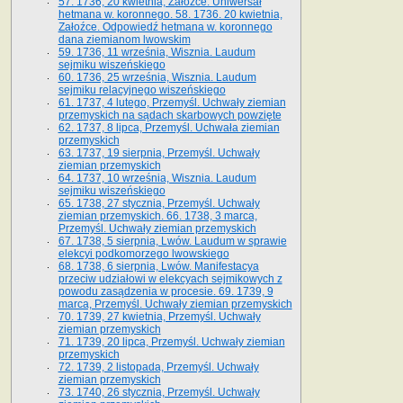
57. 1736, 20 kwietnia, Załoźce. Uniwersał
hetmana w. koronnego. 58. 1736. 20 kwietnia,
Załoźce. Odpowiedź hetmana w. koronnego
dana ziemianom lwowskim
59. 1736, 11 września, Wisznia. Laudum
sejmiku wiszeńskiego
60. 1736, 25 września, Wisznia. Laudum
sejmiku relacyjnego wiszeńskiego
61. 1737, 4 lutego, Przemyśl. Uchwały ziemian
przemyskich na sądach skarbowych powzięte
62. 1737, 8 lipca, Przemyśl. Uchwała ziemian
przemyskich
63. 1737, 19 sierpnia, Przemyśl. Uchwały
ziemian przemyskich
64. 1737, 10 września, Wisznia. Laudum
sejmiku wiszeńskiego
65. 1738, 27 stycznia, Przemyśl. Uchwały
ziemian przemyskich­­. 66. 1738, 3 marca,
Przemyśl. Uchwały ziemian przemyskich­
67. 1738, 5 sierpnia, Lwów. Laudum w sprawie
elekcyi podkomorzego lwowskiego
68. 1738, 6 sierpnia, Lwów. Manifestacya
przeciw udziałowi w elekcyach sejmikowych z
powodu zasądzenia w procesie. 69. 1739, 9
marca, Przemyśl. Uchwały ziemian przemyskich
70. 1739, 27 kwietnia, Przemyśl. Uchwały
ziemian przemyskich
71. 1739, 20 lipca, Przemyśl. Uchwały ziemian
przemyskich
72. 1739, 2 listopada, Przemyśl. Uchwały
ziemian przemyskich
73. 1740, 26 stycznia, Przemyśl. Uchwały