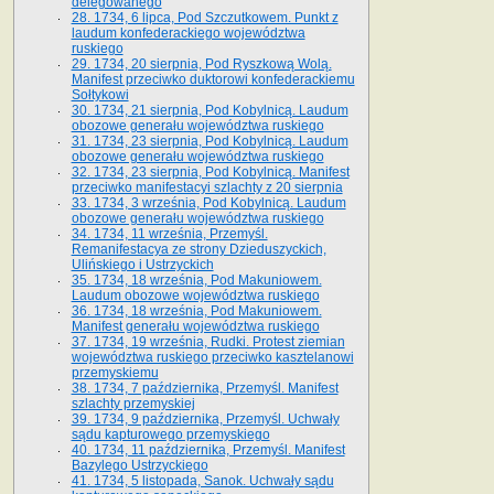
delegowanego
28. 1734, 6 lipca, Pod Szczutkowem. Punkt z
laudum konfederackiego województwa
ruskiego
29. 1734, 20 sierpnia, Pod Ryszkową Wolą.
Manifest przeciwko duktorowi konfederackiemu
Sołtykowi
30. 1734, 21 sierpnia, Pod Kobylnicą. Laudum
obozowe generału województwa ruskiego
31. 1734, 23 sierpnia, Pod Kobylnicą. Laudum
obozowe generału województwa ruskiego
32. 1734, 23 sierpnia, Pod Kobylnicą. Manifest
przeciwko manifestacyi szlachty z 20 sierpnia
33. 1734, 3 września, Pod Kobylnicą. Laudum
obozowe generału województwa ruskiego
34. 1734, 11 września, Przemyśl.
Remanifestacya ze strony Dzieduszyckich,
Ulińskiego i Ustrzyckich
35. 1734, 18 września, Pod Makuniowem.
Laudum obozowe województwa ruskiego
36. 1734, 18 września, Pod Makuniowem.
Manifest generału województwa ruskiego
37. 1734, 19 września, Rudki. Protest ziemian
województwa ruskiego przeciwko kasztelanowi
przemyskiemu
38. 1734, 7 października, Przemyśl. Manifest
szlachty przemyskiej
39. 1734, 9 października, Przemyśl. Uchwały
sądu kapturowego przemyskiego
40. 1734, 11 października, Przemyśl. Manifest
Bazylego Ustrzyckiego
41. 1734, 5 listopada, Sanok. Uchwały sądu