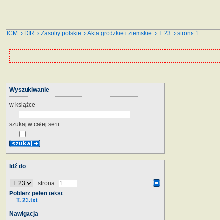
ICM
›
DIR
›
Zasoby polskie
›
Akta grodzkie i ziemskie
›
T. 23
› strona 1
Wyszukiwanie
w książce
szukaj w całej serii
Idź do
strona:
Pobierz pełen tekst
T. 23.txt
Nawigacja