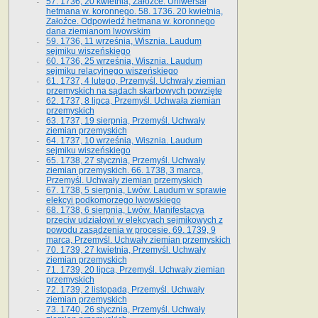
57. 1736, 20 kwietnia, Załoźce. Uniwersał
hetmana w. koronnego. 58. 1736. 20 kwietnia,
Załoźce. Odpowiedź hetmana w. koronnego
dana ziemianom lwowskim
59. 1736, 11 września, Wisznia. Laudum
sejmiku wiszeńskiego
60. 1736, 25 września, Wisznia. Laudum
sejmiku relacyjnego wiszeńskiego
61. 1737, 4 lutego, Przemyśl. Uchwały ziemian
przemyskich na sądach skarbowych powzięte
62. 1737, 8 lipca, Przemyśl. Uchwała ziemian
przemyskich
63. 1737, 19 sierpnia, Przemyśl. Uchwały
ziemian przemyskich
64. 1737, 10 września, Wisznia. Laudum
sejmiku wiszeńskiego
65. 1738, 27 stycznia, Przemyśl. Uchwały
ziemian przemyskich­­. 66. 1738, 3 marca,
Przemyśl. Uchwały ziemian przemyskich­
67. 1738, 5 sierpnia, Lwów. Laudum w sprawie
elekcyi podkomorzego lwowskiego
68. 1738, 6 sierpnia, Lwów. Manifestacya
przeciw udziałowi w elekcyach sejmikowych z
powodu zasądzenia w procesie. 69. 1739, 9
marca, Przemyśl. Uchwały ziemian przemyskich
70. 1739, 27 kwietnia, Przemyśl. Uchwały
ziemian przemyskich
71. 1739, 20 lipca, Przemyśl. Uchwały ziemian
przemyskich
72. 1739, 2 listopada, Przemyśl. Uchwały
ziemian przemyskich
73. 1740, 26 stycznia, Przemyśl. Uchwały