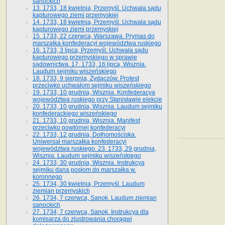
sanockich
13. 1733, 18 kwietnia, Przemyśl. Uchwała sądu
kapturowego ziemi przemyskiej
14. 1733, 18 kwietnia, Przemyśl. Uchwała sądu
kapturowego ziemi przemyskiej
15. 1733, 22 czerwca, Warszawa. Prymas do
marszałka konfederacyi województwa ruskiego
16. 1733, 3 lipca, Przemyśl. Uchwała sądu
kapturowego przemyskiego w sprawie
sądownictwa. 17. 1733, 16 lipca, Wisznia.
Laudum sejmiku wiszeńskiego
18. 1733, 9 sierpnia, Żydaczów. Protest
przeciwko uchwałom sejmiku wiszeńskiego
19. 1733, 10 grudnia, Wisznia. Konfederacya
województwa ruskiego przy Stanisławie elekcie
20. 1733, 10 grudnia, Wisznia. Laudum sejmiku
konfederackiego wiszeńskiego
21. 1733, 10 grudnia, Wisznia. Manifest
przeciwko powtórnej konfederacyi
22. 1733, 12 grudnia, Dołhomościska.
Uniwersał marszałka konfederacyi
województwa ruskiego. 23. 1733, 29 grudnia,
Wisznia. Laudum sejmiku wiszeńskiego
24. 1733, 30 grudnia, Wisznia. Instrukcya
sejmiku dana posłom do marszałka w.
koronnego
25. 1734, 30 kwietnia, Przemyśl. Laudum
ziemian przemyskich
26. 1734, 7 czerwca, Sanok. Laudum ziemian
sanockich
27. 1734, 7 czerwca, Sanok. Instrukcya dla
komisarza do zlustrowania chorągwi