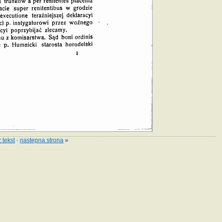
 tekst
·
następna strona
»