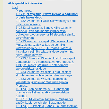
Akta grodzkie i ziemskie
T. 23
Przedmowa
1. 1731, 9 stycznia, Lwów. Uchwała sądu boni
ordinis lwowskiego
2. 1732, 24 marca, Lwów. Uchwała sądu boni
ordinis lwowskiego
3. 1733, 16 stycznia, Sanok. Kilku szlachty
sanockiej zakłada manifest przeciwko
uchwałom zwołanego na 16 stycz­nia sejmiku
wiszeńskiego
4. 1733, marzec początek, Warszawa. Józef
Mniszek marszałek w. kor. do sejmiku
wiszeńskiego. 5. 1733, 16 marca, Wisznia.
Instrukcya sejmiku wiszeńskiego posłom na
sejm konwokacyjny
6. 1733, 18 marca, Wisznia. Instrukcya sejmiku
dana posłom do marszałka w. koronnego. 7.
1733, 20 marca, Wisznia. Konfederacya
województwa ruskiego
8. 1733, 26 marca, Wisznia. Laudum ziem
skonfederowanych województwa ruskiego
9. 1733, 26 marca, Wisznia. Marszałek
konfederacyi województwa ruskiego do
Prymasa
10. 1733, koniec marca, s. 1. Odpowiedź
prymasa na list marszałka województwa
ruskiego
11. 1733, 14 kwietnia, Przemyśl. Ordynacya
sądów kapturowych ziemi przemyskiej
12. 1733, 15 kwietnia, Sanok. Laudum ziemian