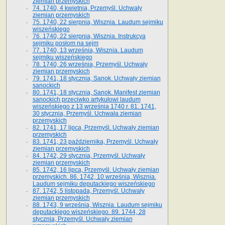
ziemian przemyskich
74. 1740, 4 kwietnia, Przemyśl. Uchwały
ziemian przemyskich
75. 1740, 22 sierpnia, Wisznia. Laudum sejmiku
wiszeńskiego
76. 1740, 22 sierpnia, Wisznia. Instrukcya
sejmiku posłom na sejm
77. 1740, 13 września, Wisznia. Laudum
sejmiku wiszeńskiego
78. 1740, 26 września, Przemyśl. Uchwały
ziemian przemyskich
79. 1741, 18 stycznia, Sanok. Uchwały ziemian
sanockich
80. 1741, 18 stycznia, Sanok. Manifest ziemian
sanockich przeciwko artykułowi laudum
wiszeńskiego z 13 wrze­śnia 1740 r. 81. 1741,
30 stycznia, Przemyśl. Uchwała ziemian
przemyskich
82. 1741, 17 lipca, Przemyśl. Uchwały ziemian
przemyskich
83. 1741, 23 października, Przemyśl. Uchwały
ziemian przemyskich
84. 1742, 29 stycznia, Przemyśl. Uchwały
ziemian przemyskich
85. 1742, 16 lipca, Przemyśl. Uchwały ziemian
przemyskich. 86. 1742, 10 września, Wisznia.
Laudum sejmiku deputackiego wiszeńskiego
87. 1742, 5 listopada, Przemyśl. Uchwały
ziemian przemyskich
88. 1743, 9 września, Wisznia. Laudum sejmiku
deputackiego wiszeńskiego. 89. 1744, 28
stycznia, Przemyśl. Uchwały ziemian