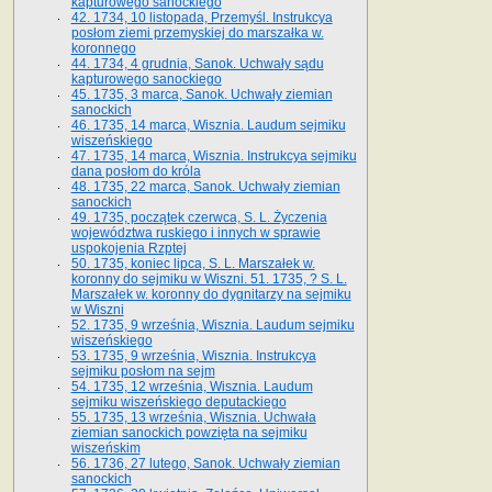
kapturowego sanockiego
42. 1734, 10 listopada, Przemyśl. Instrukcya
posłom ziemi przemyskiej do marszałka w.
koronnego
44. 1734, 4 grudnia, Sanok. Uchwały sądu
kapturowego sanockiego
45. 1735, 3 marca, Sanok. Uchwały ziemian
sanockich
46. 1735, 14 marca, Wisznia. Laudum sejmiku
wiszeńskiego
47. 1735, 14 marca, Wisznia. Instrukcya sejmiku
dana posłom do króla
48. 1735, 22 marca, Sanok. Uchwały ziemian
sanockich
49. 1735, początek czerwca, S. L. Życzenia
województwa ruskiego i innych w sprawie
uspokojenia Rzptej
50. 1735, koniec lipca, S. L. Marszałek w.
koronny do sejmiku w Wiszni. 51. 1735, ? S. L.
Marszałek w. koronny do dygnitarzy na sejmiku
w Wiszni
52. 1735, 9 września, Wisznia. Laudum sejmiku
wiszeńskiego
53. 1735, 9 września, Wisznia. Instrukcya
sejmiku posłom na sejm
54. 1735, 12 września, Wisznia. Laudum
sejmiku wiszeńskiego deputackiego
55. 1735, 13 września, Wisznia. Uchwała
ziemian sanockich powzięta na sejmiku
wiszeńskim
56. 1736, 27 lutego, Sanok. Uchwały ziemian
sanockich