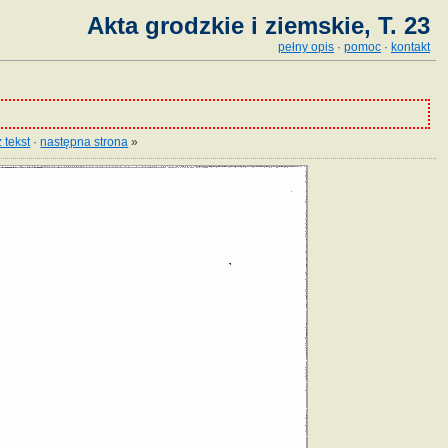
Akta grodzkie i ziemskie, T. 23
pełny opis
·
pomoc
·
kontakt
 tekst
·
następna strona
»