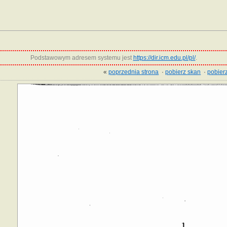
Podstawowym adresem systemu jest
https://dir.icm.edu.pl/pl/
.
«
poprzednia strona
·
pobierz skan
·
pobierz