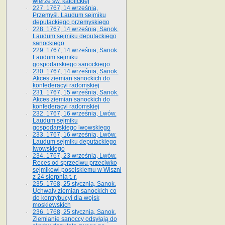
wierze św. ka­tolickiej
227. 1767, 14 września,
Przemyśl. Laudum sejmiku
deputackiego przemyskiego
228. 1767, 14 września, Sanok.
Laudum sejmiku deputackiego
sanockiego
229. 1767, 14 września, Sanok.
Laudum sejmiku
gospodarskiego sanockiego
230. 1767, 14 września, Sanok.
Akces ziemian sanockich do
konfederacyi radomskiej
231. 1767, 15 września, Sanok.
Akces ziemian sanockich do
konfederacyi radomskiej
232. 1767, 16 września, Lwów.
Laudum sejmiku
gospodarskiego lwowskiego
233. 1767, 16 września, Lwów.
Laudum sejmiku deputackiego
lwowskiego
234. 1767, 23 września, Lwów.
Reces od sprzeciwu przeciwko
sejmikowi poselskiemu w Wiszni
z 24 sierpnia t. r.
235. 1768, 25 stycznia, Sanok.
Uchwały ziemian sanockich co
do kontrybucyi dla wojsk
moskiewskich
236. 1768, 25 stycznia, Sanok.
Ziemianie sanoccy odsyłają do