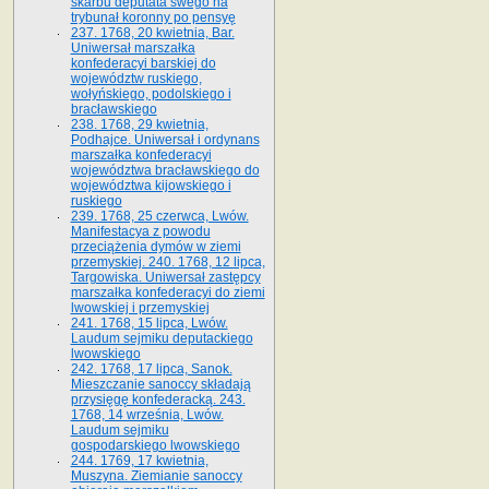
skarbu deputata swego na
trybunał koronny po pensyę
237. 1768, 20 kwietnia, Bar.
Uniwersał marszałka
konfederacyi barskiej do
województw ruskiego,
wołyńskiego, podolskiego i
bracławskiego
238. 1768, 29 kwietnia,
Podhajce. Uniwersał i ordynans
marszałka konfederacyi
województwa bracławskiego do
wo­jewództwa kijowskiego i
ruskiego
239. 1768, 25 czerwca, Lwów.
Manifestacya z powodu
przeciążenia dymów w ziemi
przemyskiej. 240. 1768, 12 lipca,
Targowiska. Uniwersał zastępcy
marszałka konfederacyi do ziemi
lwowskiej i przemyskiej
241. 1768, 15 lipca, Lwów.
Laudum sejmiku deputackiego
lwowskiego
242. 1768, 17 lipca, Sanok.
Mieszczanie sanoccy składają
przysięgę konfederacką. 243.
1768, 14 września, Lwów.
Laudum sejmiku
gospodarskiego lwowskiego
244. 1769, 17 kwietnia,
Muszyna. Ziemianie sanoccy