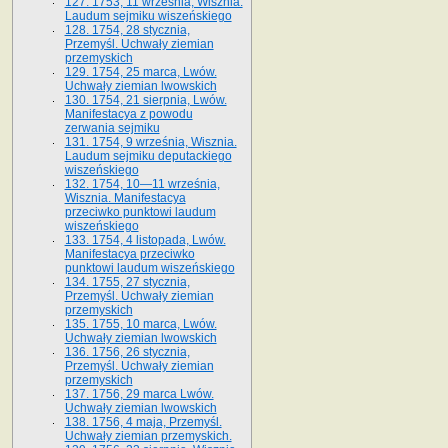
127. 1753, 11 września, Wisznia.
Laudum sejmiku wiszeńskiego
128. 1754, 28 stycznia,
Przemyśl. Uchwały ziemian
przemyskich
129. 1754, 25 marca, Lwów.
Uchwały ziemian lwowskich
130. 1754, 21 sierpnia, Lwów.
Manifestacya z powodu
zerwania sejmiku
131. 1754, 9 września, Wisznia.
Laudum sejmiku deputackiego
wiszeńskiego
132. 1754, 10—11 września,
Wisznia. Manifestacya
przeciwko punktowi laudum
wiszeńskiego
133. 1754, 4 listopada, Lwów.
Manifestacya przeciwko
punktowi laudum wiszeńskiego
134. 1755, 27 stycznia,
Przemyśl. Uchwały ziemian
przemyskich
135. 1755, 10 marca, Lwów.
Uchwały ziemian lwowskich
136. 1756, 26 stycznia,
Przemyśl. Uchwały ziemian
przemyskich
137. 1756, 29 marca Lwów.
Uchwały ziemian lwowskich
138. 1756, 4 maja, Przemyśl.
Uchwały ziemian przemyskich.