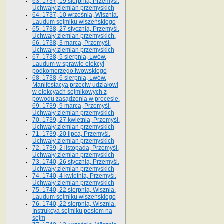
63. 1737, 19 sierpnia, Przemyśl.
Uchwały ziemian przemyskich
64. 1737, 10 września, Wisznia.
Laudum sejmiku wiszeńskiego
65. 1738, 27 stycznia, Przemyśl.
Uchwały ziemian przemyskich­­.
66. 1738, 3 marca, Przemyśl.
Uchwały ziemian przemyskich­
67. 1738, 5 sierpnia, Lwów.
Laudum w sprawie elekcyi
podkomorzego lwowskiego
68. 1738, 6 sierpnia, Lwów.
Manifestacya przeciw udziałowi
w elekcyach sejmikowych z
powodu zasądzenia w procesie.
69. 1739, 9 marca, Przemyśl.
Uchwały ziemian przemyskich
70. 1739, 27 kwietnia, Przemyśl.
Uchwały ziemian przemyskich
71. 1739, 20 lipca, Przemyśl.
Uchwały ziemian przemyskich
72. 1739, 2 listopada, Przemyśl.
Uchwały ziemian przemyskich
73. 1740, 26 stycznia, Przemyśl.
Uchwały ziemian przemyskich
74. 1740, 4 kwietnia, Przemyśl.
Uchwały ziemian przemyskich
75. 1740, 22 sierpnia, Wisznia.
Laudum sejmiku wiszeńskiego
76. 1740, 22 sierpnia, Wisznia.
Instrukcya sejmiku posłom na
sejm