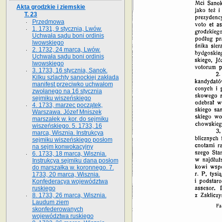
Akta grodzkie i ziemskie
T. 23
Przedmowa
1. 1731, 9 stycznia, Lwów.
Uchwała sądu boni ordinis
lwowskiego
2. 1732, 24 marca, Lwów.
Uchwała sądu boni ordinis
lwowskiego
3. 1733, 16 stycznia, Sanok.
Kilku szlachty sanockiej zakłada
manifest przeciwko uchwałom
zwołanego na 16 stycz­nia
sejmiku wiszeńskiego
4. 1733, marzec początek,
Warszawa. Józef Mniszek
marszałek w. kor. do sejmiku
wiszeńskiego. 5. 1733, 16
marca, Wisznia. Instrukcya
sejmiku wiszeńskiego posłom
na sejm konwokacyjny
6. 1733, 18 marca, Wisznia.
Instrukcya sejmiku dana posłom
do marszałka w. koronnego. 7.
1733, 20 marca, Wisznia.
Konfederacya województwa
ruskiego
8. 1733, 26 marca, Wisznia.
Laudum ziem
skonfederowanych
województwa ruskiego