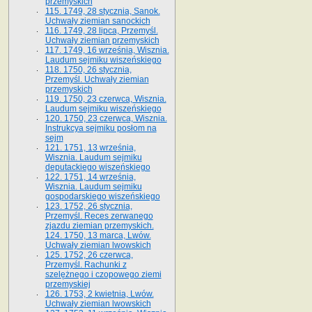
przemyskich
115. 1749, 28 stycznia, Sanok.
Uchwały ziemian sanockich
116. 1749, 28 lipca, Przemyśl.
Uchwały ziemian przemyskich
117. 1749, 16 września, Wisznia.
Laudum sejmiku wiszeńskiego
118. 1750, 26 stycznia,
Przemyśl. Uchwały ziemian
przemyskich
119. 1750, 23 czerwca, Wisznia.
Laudum sejmiku wiszeńskiego
120. 1750, 23 czerwca, Wisznia.
Instrukcya sejmiku posłom na
sejm
121. 1751, 13 września,
Wisznia. Laudum sejmiku
deputackiego wiszeńskiego
122. 1751, 14 września,
Wisznia. Laudum sejmiku
gospodarskiego wiszeńskiego
123. 1752, 26 stycznia,
Przemyśl. Reces zerwanego
zjazdu ziemian przemyskich.
124. 1750, 13 marca, Lwów.
Uchwały ziemian lwowskich
125. 1752, 26 czerwca,
Przemyśl. Rachunki z
szelężnego i czopowego ziemi
przemyskiej
126. 1753, 2 kwietnia, Lwów.
Uchwały ziemian lwowskich