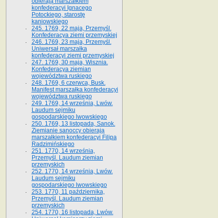
obierają marszałkiem
konfederacyi Ignacego
Potockiego, starostę
kaniowskiego
245. 1769, 22 maja, Przemyśl.
Konfederacya ziemi przemyskiej
246. 1769, 23 maja, Przemyśl.
Uniwersał marszałka
konfederacyi ziemi przemyskiej
247. 1769, 30 maja, Wisznia.
Konfederacya ziemian
województwa ruskiego
248. 1769, 6 czerwca, Busk.
Manifest marszałka konfederacyi
województwa ruskiego
249. 1769, 14 września, Lwów.
Laudum sejmiku
gospodarskiego lwowskiego
250. 1769, 13 listopada, Sanok.
Ziemianie sanoccy obierają
marszałkiem konfederacyi Filipa
Radzimińskiego
251. 1770, 14 września,
Przemyśl. Laudum ziemian
przemyskich
252. 1770, 14 września, Lwów.
Laudum sejmiku
gospodarskiego lwowskiego
253. 1770, 11 października,
Przemyśl. Laudum ziemian
przemyskich
254. 1770, 16 listopada, Lwów.