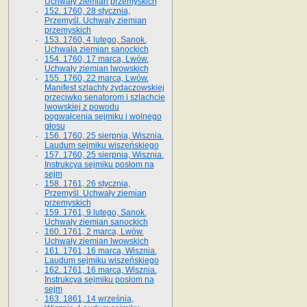
Uchwały ziemian przemyskich
152. 1760, 28 stycznia,
Przemyśl. Uchwały ziemian
przemyskich
153. 1760, 4 lutego, Sanok.
Uchwała ziemian sanockich
154. 1760, 17 marca, Lwów.
Uchwały ziemian lwowskich
155. 1760, 22 marca, Lwów.
Manifest szlachty żydaczowskiej
przeciwko senatorom i szlachcie
lwowskiej z po­wodu
pogwałcenia sejmiku i wolnego
głosu
156. 1760, 25 sierpnia, Wisznia.
Laudum sejmiku wiszeńskiego
157. 1760, 25 sierpnia, Wisznia.
Instrukcya sejmiku posłom na
sejm
158. 1761, 26 stycznia,
Przemyśl. Uchwały ziemian
przemyskich
159. 1761, 9 lutego, Sanok.
Uchwały ziemian sanockich
160. 1761, 2 marca, Lwów.
Uchwały ziemian lwowskich
161. 1761, 16 marca, Wisznia.
Laudum sejmiku wiszeńskiego
162. 1761, 16 marca, Wisznia.
Instrukcya sejmiku posłom na
sejm
163. 1861, 14 września,