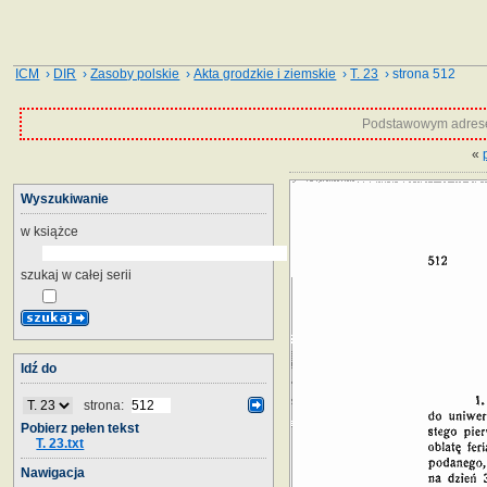
ICM
›
DIR
›
Zasoby polskie
›
Akta grodzkie i ziemskie
›
T. 23
› strona 512
Podstawowym adrese
«
Wyszukiwanie
w książce
szukaj w całej serii
Idź do
strona:
Pobierz pełen tekst
T. 23.txt
Nawigacja