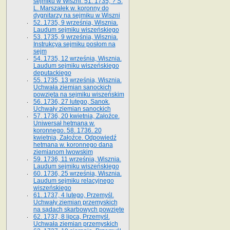
sejmiku w Wiszni. 51. 1735, ? S.
L. Marszałek w. koronny do
dygnitarzy na sejmiku w Wiszni
52. 1735, 9 września, Wisznia.
Laudum sejmiku wiszeńskiego
53. 1735, 9 września, Wisznia.
Instrukcya sejmiku posłom na
sejm
54. 1735, 12 września, Wisznia.
Laudum sejmiku wiszeńskiego
deputackiego
55. 1735, 13 września, Wisznia.
Uchwała ziemian sanockich
powzięta na sejmiku wiszeńskim
56. 1736, 27 lutego, Sanok.
Uchwały ziemian sanockich
57. 1736, 20 kwietnia, Załoźce.
Uniwersał hetmana w.
koronnego. 58. 1736. 20
kwietnia, Załoźce. Odpowiedź
hetmana w. koronnego dana
ziemianom lwowskim
59. 1736, 11 września, Wisznia.
Laudum sejmiku wiszeńskiego
60. 1736, 25 września, Wisznia.
Laudum sejmiku relacyjnego
wiszeńskiego
61. 1737, 4 lutego, Przemyśl.
Uchwały ziemian przemyskich
na sądach skarbowych powzięte
62. 1737, 8 lipca, Przemyśl.
Uchwała ziemian przemyskich