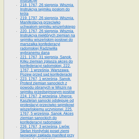
instrukcyę
218. 1767, 26 sierpnia, Wisznia.
Instrukcya sejmiku posłom do
króla
219. 1797, 26 sierpnia, Wisznia.
Manifestacya przeciwko
uchwałom sejmiku wiszeńskiego
220. 1767, 26 sierpnia, Wisznia.
Instrukcya niektórych ziemian na
sejmiku wiszeńskim posłowi do
marszałka konfe­deracyi
radomskiej Radziwiłła
wybranemu dana
221. 1767, 31 sierpnia, Sanok.
Kilku ziemian zgłasza akces do
konfederacyi radomskiej. 222.
1767, 1 września, Warszawa.
Pozew przed sąd konfederacki
223. 1767, 1 września, Sanok.
Protest ziemian sanockich z
powodu obranych w Wiszni na
sejmiku przedsejmo­wym posłów
224. 1767, 2 września, Uherce.
Kasztelan sanocki odstępuje od
protestacyi przeciwko sejmikowi
wiszeńskiemu uczynionej. 225.
1767, 5 września, Sanok. Akces
ziemian sanockich do
konfederacyi radomskiej
226. 1767, 3 września, Lwów.
Stefan Hordyński poseł ziemi
lwowskiej zakłada manifest przy