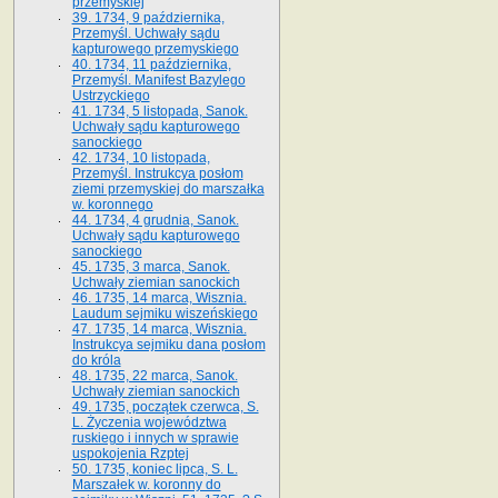
przemyskiej
39. 1734, 9 października,
Przemyśl. Uchwały sądu
kapturowego przemyskiego
40. 1734, 11 października,
Przemyśl. Manifest Bazylego
Ustrzyckiego
41. 1734, 5 listopada, Sanok.
Uchwały sądu kapturowego
sanockiego
42. 1734, 10 listopada,
Przemyśl. Instrukcya posłom
ziemi przemyskiej do marszałka
w. koronnego
44. 1734, 4 grudnia, Sanok.
Uchwały sądu kapturowego
sanockiego
45. 1735, 3 marca, Sanok.
Uchwały ziemian sanockich
46. 1735, 14 marca, Wisznia.
Laudum sejmiku wiszeńskiego
47. 1735, 14 marca, Wisznia.
Instrukcya sejmiku dana posłom
do króla
48. 1735, 22 marca, Sanok.
Uchwały ziemian sanockich
49. 1735, początek czerwca, S.
L. Życzenia województwa
ruskiego i innych w sprawie
uspokojenia Rzptej
50. 1735, koniec lipca, S. L.
Marszałek w. koronny do