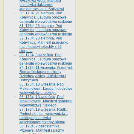
Ryszkową Wolą. Manifest
przeciwko duktorowi
konfederackiemu Sołtykowi
30. 1734, 21 sierpnia, Pod
Kobylnicą. Laudum obozowe
generału województwa ruskiego
31. 1734, 23 sierpnia, Pod
Kobylnicą. Laudum obozowe
generału województwa ruskiego
32. 1734, 23 sierpnia, Pod
Kobylnicą. Manifest przeciwko
manifestacyi szlachty z 20
sierpnia
33. 1734, 3 września, Pod
Kobylnicą. Laudum obozowe
generału województwa ruskiego
34. 1734, 11 września, Przemyśl.
Remanifestacya ze strony
Dzieduszyckich, Ulińskiego i
Ustrzyckich
35. 1734, 18 września, Pod
Makuniowem. Laudum obozowe
województwa ruskiego
36. 1734, 18 września, Pod
Makuniowem. Manifest generału
województwa ruskiego
37. 1734, 19 września, Rudki.
Protest ziemian województwa
ruskiego przeciwko
kasztelanowi przemyskiemu
38. 1734, 7 października,
Przemyśl. Manifest szlachty