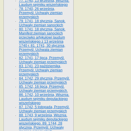
77. 1740, 13 września, Wisznia.
Laudum sejmiku wiszeńskiego
78. 1740, 26 września,
Przemyśl. Uchwały ziemian
przemyskich
79. 1741, 18 stycznia, Sanok.
Uchwały ziemian sanockich
80. 1741, 18 stycznia, Sanok.
Manifest ziemian sanockich
przeciwko artykułowi laudum
wiszeńskiego z 13 wrze­śnia
1740 r. 81. 1741, 30 stycznia,
Przemyśl. Uchwała ziemian
przemyskich
82. 1741, 17 lipca, Przemyśl.
Uchwały ziemian przemyskich
83. 1741, 23 października,
Przemyśl. Uchwały ziemian
przemyskich
84. 1742, 29 stycznia, Przemyśl.
Uchwały ziemian przemyskich
85. 1742, 16 lipca, Przemyśl.
Uchwały ziemian przemyskich.
86. 1742, 10 września, Wisznia.
Laudum sejmiku deputackiego
wiszeńskiego
87. 1742, 5 listopada, Przemyśl.
Uchwały ziemian przemyskich
88. 1743, 9 września, Wisznia.
Laudum sejmiku deputackiego
wiszeńskiego. 89. 1744, 28
stycznia, Przemyśl. Uchwały