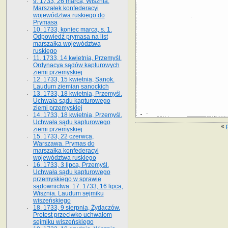
9. 1733, 26 marca, Wisznia.
Marszałek konfederacyi
województwa ruskiego do
Prymasa
10. 1733, koniec marca, s. 1.
Odpowiedź prymasa na list
marszałka województwa
ruskiego
11. 1733, 14 kwietnia, Przemyśl.
Ordynacya sądów kapturowych
ziemi przemyskiej
12. 1733, 15 kwietnia, Sanok.
Laudum ziemian sanockich
13. 1733, 18 kwietnia, Przemyśl.
Uchwała sądu kapturowego
ziemi przemyskiej
14. 1733, 18 kwietnia, Przemyśl.
Uchwała sądu kapturowego
«
ziemi przemyskiej
15. 1733, 22 czerwca,
Warszawa. Prymas do
marszałka konfederacyi
województwa ruskiego
16. 1733, 3 lipca, Przemyśl.
Uchwała sądu kapturowego
przemyskiego w sprawie
sądownictwa. 17. 1733, 16 lipca,
Wisznia. Laudum sejmiku
wiszeńskiego
18. 1733, 9 sierpnia, Żydaczów.
Protest przeciwko uchwałom
sejmiku wiszeńskiego