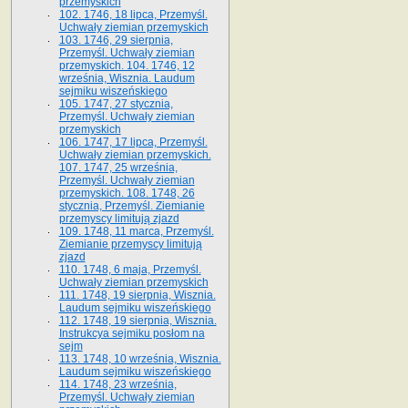
przemyskich
102. 1746, 18 lipca, Przemyśl.
Uchwały ziemian przemyskich
103. 1746, 29 sierpnia,
Przemyśl. Uchwały ziemian
przemyskich. 104. 1746, 12
września, Wisznia. Laudum
sejmiku wiszeńskiego
105. 1747, 27 stycznia,
Przemyśl. Uchwały ziemian
przemyskich
106. 1747, 17 lipca, Przemyśl.
Uchwały ziemian przemyskich.
107. 1747, 25 września,
Przemyśl. Uchwały ziemian
przemyskich. 108. 1748, 26
stycznia, Przemyśl. Ziemianie
przemyscy limitują zjazd
109. 1748, 11 marca, Przemyśl.
Ziemianie przemyscy limitują
zjazd
110. 1748, 6 maja, Przemyśl.
Uchwały ziemian przemyskich
111. 1748, 19 sierpnia, Wisznia.
Laudum sejmiku wiszeńskiego
112. 1748, 19 sierpnia, Wisznia.
Instrukcya sejmiku posłom na
sejm
113. 1748, 10 września, Wisznia.
Laudum sejmiku wiszeńskiego
114. 1748, 23 września,
Przemyśl. Uchwały ziemian