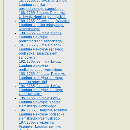
187. 1765, 25 stycznia, Sanok.
Laudum sejmiku
gospodarskiego sanockiego
188. 1765, 3 lutego Przemyśl.
Uchwały ziemian przemyskich
189. 1765, 22 kwietnia, Wisznia.
Laudum sejmiku relacyjnego
wiszeńskiego
190. 1765, 22 maja, Sanok.
Laudum elekcyjne
podkomorzego sanockiego
191. 1765, 23 maja, Sanok.
Laudum elekcyjne sędziego,
podsędka i pisarza ziem
sanockich
192. 1765, 23 maja, Lwów.
Laudum elekcyjne
podkomorzego lwowskiego
193. 1765, 24 maja, Przemyśl.
Laudum elekcyjne sędziego
ziemi przemyskiej
194. 1765, 24 maja, Lwów.
Laudum elekcyjne sędziego
ziemi lwowskiej
195. 1765, 25 maja, Lwów.
Laudum elekcyjne pisarza
ziemskiego lwowskiego
196. 1765, 6 sierpnia, Przemyśl.
Laudum elekcyjne podsędka
ziemskiego przemyskiego
197. 1765, 9 września,
Przemyśl. Laudum sejmiku