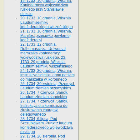
19. 1733, 10 grudnia, Wisznia.
Konfederacya województwa
ruskiego przy Stanisławie
elekcie
20. 1733, 10 grudnia, Wisznia.
Laudum sejmiku
konfederackiego wiszeńskiego
21. 1733, 10 grudnia, Wisznia.
Manifest przeciwko powtórnej
konfederacyi
22. 1733, 12 grudnia,
Dołhomościska. Uniwersał
marszałka konfederacyi
województwa ruskiego. 23.
1733, 29 grudnia, Wisznia.
Laudum sejmiku wiszeńskiego
24. 1733, 30 grudnia, Wisznia.
Instrukcya sejmiku dana posłom
do marszałka w. koronnego
25. 1734, 30 kwietnia, Przemyśl.
Laudum ziemian przemyskich
26. 1734, 7 czerwca, Sanok.
Laudum ziemian sanockich
27. 1734, 7 czerwca, Sanok.
Instrukcya dla komisarza do
zlustrowania chorągwi
delegowanego
28. 1734, 6 lipca, Pod
Szczutkowem. Punkt z laudum
konfederackiego województwa
ruskiego
29. 1734, 20 sierpnia, Pod