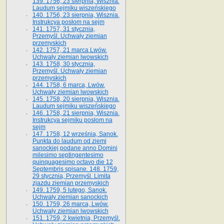
139. 1756, 23 sierpnia, Wisznia.
Laudum sejmiku wiszeńskiego
140. 1756, 23 sierpnia, Wisznia.
Instrukcya posłom na sejm
141. 1757, 31 stycznia,
Przemyśl. Uchwały ziemian
przemyskich
142. 1757, 21 marca Lwów.
Uchwały ziemian lwowskich
143. 1758, 30 stycznia,
Przemyśl. Uchwały ziemian
przemyskich
144. 1758, 6 marca, Lwów.
Uchwały ziemian lwowskich
145. 1758, 20 sierpnia, Wisznia.
Laudum sejmiku wiszeńskiego
146. 1758, 21 sierpnia, Wisznia.
Instrukcya sejmiku posłom na
sejm
147. 1758, 12 września, Sanok.
Punkta do laudum od ziemi
sanockiej podane anno Domini
milesimo septingentesimo
quinquagesimo octavo die 12
Septembris spisane. 148. 1759,
29 stycznia, Przemyśl. Limita
zjazdu ziemian przemyskich
149. 1759, 5 lutego, Sanok.
Uchwały ziemian sanockich
150. 1759, 26 marca, Lwów.
Uchwały ziemian lwowskich
151. 1759, 2 kwietnia, Przemyśl.