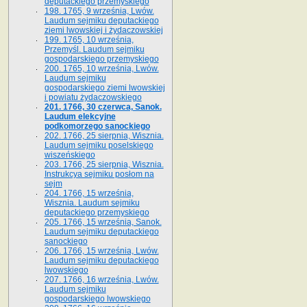
deputackiego przemyskiego
198. 1765, 9 września, Lwów.
Laudum sejmiku deputackiego
ziemi lwowskiej i żydaczowskiej
199. 1765, 10 września,
Przemyśl. Laudum sejmiku
gospodarskiego przemyskiego
200. 1765, 10 września, Lwów.
Laudum sejmiku
gospodarskiego ziemi lwowskiej
i powiatu żydaczowskiego
201. 1766, 30 czerwca, Sanok.
Laudum elekcyjne
podkomorzego sanockiego
202. 1766, 25 sierpnia, Wisznia.
Laudum sejmiku poselskiego
wiszeńskiego
203. 1766, 25 sierpnia, Wisznia.
Instrukcya sejmiku posłom na
sejm
204. 1766, 15 września,
Wisznia. Laudum sejmiku
deputackiego przemyskiego
205. 1766, 15 września, Sanok.
Laudum sejmiku deputackiego
sanockiego
206. 1766, 15 września, Lwów.
Laudum sejmiku deputackiego
lwowskiego
207. 1766, 16 września, Lwów.
Laudum sejmiku
gospodarskiego lwowskiego