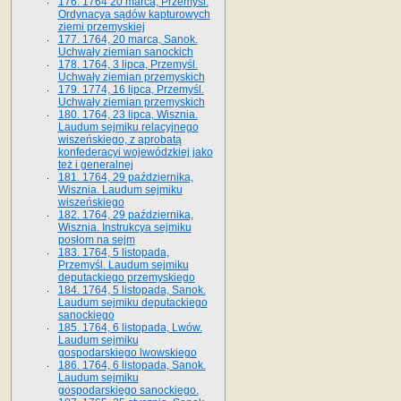
176. 1764 20 marca, Przemyśl.
Ordynacya sądów kapturowych
ziemi przemyskiej
177. 1764, 20 marca, Sanok.
Uchwały ziemian sanockich
178. 1764, 3 lipca, Przemyśl.
Uchwały ziemian przemyskich
179. 1774, 16 lipca, Przemyśl.
Uchwały ziemian przemyskich
180. 1764, 23 lipca, Wisznia.
Laudum sejmiku relacyjnego
wiszeńskiego, z aprobatą
konfederacyi wojewódzkiej jako
też i generalnej
181. 1764, 29 października,
Wisznia. Laudum sejmiku
wiszeńskiego
182. 1764, 29 października,
Wisznia. Instrukcya sejmiku
posłom na sejm
183. 1764, 5 listopada,
Przemyśl. Laudum sejmiku
deputackiego przemyskiego
184. 1764, 5 listopada, Sanok.
Laudum sejmiku deputackiego
sanockiego
185. 1764, 6 listopada, Lwów.
Laudum sejmiku
gospodarskiego lwowskiego
186. 1764, 6 listopada, Sanok.
Laudum sejmiku
gospodarskiego sanockiego.