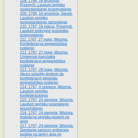
208. 1766, 16 września,
Przemyśl. Laudum sejmiku
gospodarskiego przemyskiego
209. 1766, 16 września, Sanok.
Laudum sejmiku
gospodarskiego sanockiego
210. 1767, 16 marca, Przemyśl.
Laudum elekcyjne podsędka
przemyskiego
211. 1767, 27 maja, Wisznia.
Konfederacya województwa
ruskiego
212. 1767, 27 maja, Wisznia.
Uniwersał marszałka
konfederacyi województwa
ruskiego
213. 1767, 28 maja, Wisznia.
Akces szlachty drobnej do
konfederacyi generału
województwa ruskiego
214. 1767, 4 czerwca, Wisznia.
Laudum sejmiku
konfederackiego
215. 1767, 24 sierpnia, Wisznia.
Laudum sejmiku poselskiego
wiszeńskiego
216. 1767, 24 sierpnia, Wisznia.
Instrukcya sejmiku posłom na
sejm
217. 1767, 24 sierpnia, Wisznia.
Ziemianie sanoccy wybierają
posłów na sejm i dają im