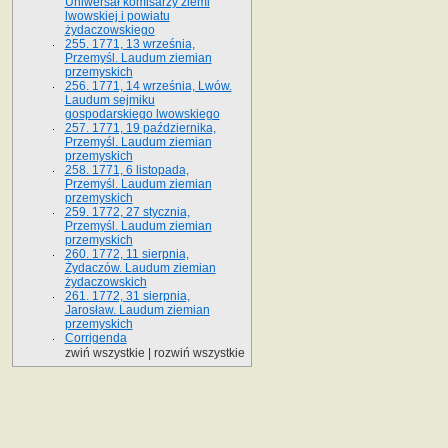
Uniwersał komisarzy ziemi
lwowskiej i powiatu
żydaczowskiego
255. 1771, 13 września,
Przemyśl. Laudum ziemian
przemyskich
256. 1771, 14 września, Lwów.
Laudum sejmiku
gospodarskiego lwowskiego
257. 1771, 19 października,
Przemyśl. Laudum ziemian
przemyskich
258. 1771, 6 listopada,
Przemyśl. Laudum ziemian
przemyskich
259. 1772, 27 stycznia,
Przemyśl. Laudum ziemian
przemyskich
260. 1772, 11 sierpnia,
Żydaczów. Laudum ziemian
żydaczowskich
261. 1772, 31 sierpnia,
Jarosław. Laudum ziemian
przemyskich
Corrigenda
zwiń wszystkie
|
rozwiń wszystkie