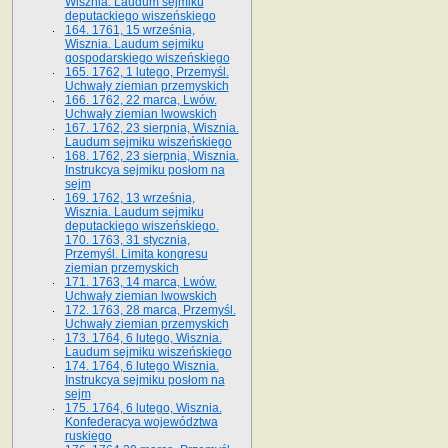
Wisznia. Laudum sejmiku
deputackiego wiszeńskiego
164. 1761, 15 września,
Wisznia. Laudum sejmiku
gospodarskiego wiszeńskiego
165. 1762, 1 lutego, Przemyśl.
Uchwały ziemian przemyskich
166. 1762, 22 marca, Lwów.
Uchwały ziemian lwowskich
167. 1762, 23 sierpnia, Wisznia.
Laudum sejmiku wiszeńskiego
168. 1762, 23 sierpnia, Wisznia.
Instrukcya sejmiku posłom na
sejm
169. 1762, 13 września,
Wisznia. Laudum sejmiku
deputackiego wiszeńskiego.
170. 1763, 31 stycznia,
Przemyśl. Limita kongresu
ziemian przemyskich
171. 1763, 14 marca, Lwów.
Uchwały ziemian lwowskich
172. 1763, 28 marca, Przemyśl.
Uchwały ziemian przemyskich
173. 1764, 6 lutego, Wisznia.
Laudum sejmiku wiszeńskiego
174. 1764, 6 lutego Wisznia.
Instrukcya sejmiku posłom na
sejm
175. 1764, 6 lutego, Wisznia.
Konfederacya województwa
ruskiego