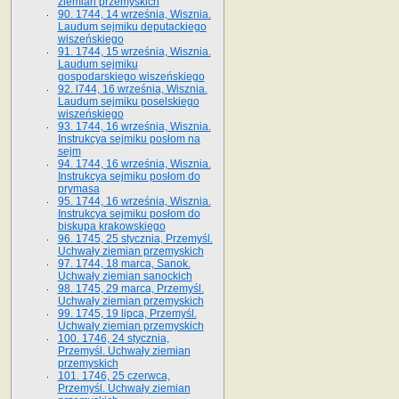
ziemian przemyskich
90. 1744, 14 września, Wisznia.
Laudum sejmiku deputackiego
wiszeńskiego
91. 1744, 15 września, Wisznia.
Laudum sejmiku
gospodarskiego wiszeńskiego
92. l744, 16 września, Wisznia.
Laudum sejmiku poselskiego
wiszeńskiego
93. 1744, 16 września, Wisznia.
Instrukcya sejmiku posłom na
sejm
94. 1744, 16 września, Wisznia.
Instrukcya sejmiku posłom do
prymasa
95. 1744, 16 września, Wisznia.
Instrukcya sejmiku posłom do
biskupa krakowskiego
96. 1745, 25 stycznia, Przemyśl.
Uchwały ziemian przemyskich
97. 1744, 18 marca, Sanok.
Uchwały ziemian sanockich
98. 1745, 29 marca, Przemyśl.
Uchwały ziemian przemyskich
99. 1745, 19 lipca, Przemyśl.
Uchwały ziemian przemyskich
100. 1746, 24 stycznia,
Przemyśl. Uchwały ziemian
przemyskich
101. 1746, 25 czerwca,
Przemyśl. Uchwały ziemian