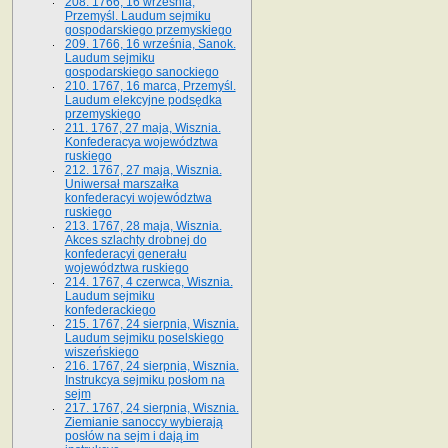
208. 1766, 16 września,
Przemyśl. Laudum sejmiku
gospodarskiego przemyskiego
209. 1766, 16 września, Sanok.
Laudum sejmiku
gospodarskiego sanockiego
210. 1767, 16 marca, Przemyśl.
Laudum elekcyjne podsędka
przemyskiego
211. 1767, 27 maja, Wisznia.
Konfederacya województwa
ruskiego
212. 1767, 27 maja, Wisznia.
Uniwersał marszałka
konfederacyi województwa
ruskiego
213. 1767, 28 maja, Wisznia.
Akces szlachty drobnej do
konfederacyi generału
województwa ruskiego
214. 1767, 4 czerwca, Wisznia.
Laudum sejmiku
konfederackiego
215. 1767, 24 sierpnia, Wisznia.
Laudum sejmiku poselskiego
wiszeńskiego
216. 1767, 24 sierpnia, Wisznia.
Instrukcya sejmiku posłom na
sejm
217. 1767, 24 sierpnia, Wisznia.
Ziemianie sanoccy wybierają
posłów na sejm i dają im