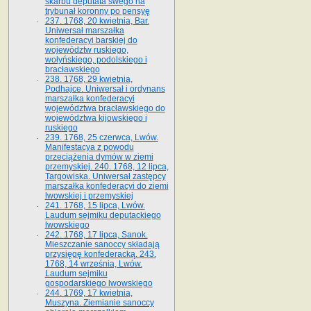
skarbu deputata swego na
trybunał koronny po pensyę
237. 1768, 20 kwietnia, Bar.
Uniwersał marszałka
konfederacyi barskiej do
województw ruskiego,
wołyńskiego, podolskiego i
bracławskiego
238. 1768, 29 kwietnia,
Podhajce. Uniwersał i ordynans
marszałka konfederacyi
województwa bracławskiego do
wo­jewództwa kijowskiego i
ruskiego
239. 1768, 25 czerwca, Lwów.
Manifestacya z powodu
przeciążenia dymów w ziemi
przemyskiej. 240. 1768, 12 lipca,
Targowiska. Uniwersał zastępcy
marszałka konfederacyi do ziemi
lwowskiej i przemyskiej
241. 1768, 15 lipca, Lwów.
Laudum sejmiku deputackiego
lwowskiego
242. 1768, 17 lipca, Sanok.
Mieszczanie sanoccy składają
przysięgę konfederacką. 243.
1768, 14 września, Lwów.
Laudum sejmiku
gospodarskiego lwowskiego
244. 1769, 17 kwietnia,
Muszyna. Ziemianie sanoccy