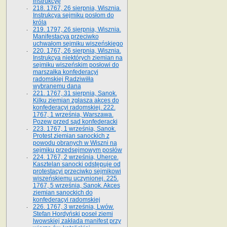
instrukcyę
218. 1767, 26 sierpnia, Wisznia.
Instrukcya sejmiku posłom do
króla
219. 1797, 26 sierpnia, Wisznia.
Manifestacya przeciwko
uchwałom sejmiku wiszeńskiego
220. 1767, 26 sierpnia, Wisznia.
Instrukcya niektórych ziemian na
sejmiku wiszeńskim posłowi do
marszałka konfe­deracyi
radomskiej Radziwiłła
wybranemu dana
221. 1767, 31 sierpnia, Sanok.
Kilku ziemian zgłasza akces do
konfederacyi radomskiej. 222.
1767, 1 września, Warszawa.
Pozew przed sąd konfederacki
223. 1767, 1 września, Sanok.
Protest ziemian sanockich z
powodu obranych w Wiszni na
sejmiku przedsejmo­wym posłów
224. 1767, 2 września, Uherce.
Kasztelan sanocki odstępuje od
protestacyi przeciwko sejmikowi
wiszeńskiemu uczynionej. 225.
1767, 5 września, Sanok. Akces
ziemian sanockich do
konfederacyi radomskiej
226. 1767, 3 września, Lwów.
Stefan Hordyński poseł ziemi
lwowskiej zakłada manifest przy