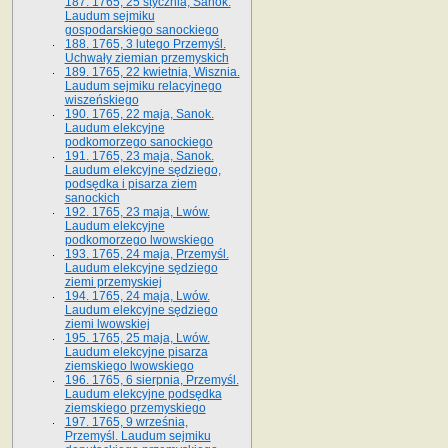
187. 1765, 25 stycznia, Sanok.
Laudum sejmiku
gospodarskiego sanockiego
188. 1765, 3 lutego Przemyśl.
Uchwały ziemian przemyskich
189. 1765, 22 kwietnia, Wisznia.
Laudum sejmiku relacyjnego
wiszeńskiego
190. 1765, 22 maja, Sanok.
Laudum elekcyjne
podkomorzego sanockiego
191. 1765, 23 maja, Sanok.
Laudum elekcyjne sędziego,
podsędka i pisarza ziem
sanockich
192. 1765, 23 maja, Lwów.
Laudum elekcyjne
podkomorzego lwowskiego
193. 1765, 24 maja, Przemyśl.
Laudum elekcyjne sędziego
ziemi przemyskiej
194. 1765, 24 maja, Lwów.
Laudum elekcyjne sędziego
ziemi lwowskiej
195. 1765, 25 maja, Lwów.
Laudum elekcyjne pisarza
ziemskiego lwowskiego
196. 1765, 6 sierpnia, Przemyśl.
Laudum elekcyjne podsędka
ziemskiego przemyskiego
197. 1765, 9 września,
Przemyśl. Laudum sejmiku