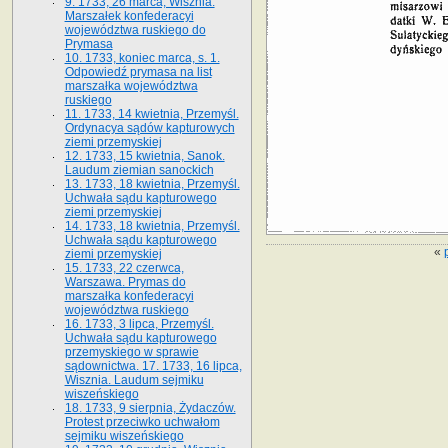
9. 1733, 26 marca, Wisznia.
Marszałek konfederacyi
województwa ruskiego do
Prymasa
10. 1733, koniec marca, s. 1.
Odpowiedź prymasa na list
marszałka województwa
ruskiego
11. 1733, 14 kwietnia, Przemyśl.
Ordynacya sądów kapturowych
ziemi przemyskiej
12. 1733, 15 kwietnia, Sanok.
Laudum ziemian sanockich
13. 1733, 18 kwietnia, Przemyśl.
Uchwała sądu kapturowego
ziemi przemyskiej
14. 1733, 18 kwietnia, Przemyśl.
Uchwała sądu kapturowego
«
ziemi przemyskiej
15. 1733, 22 czerwca,
Warszawa. Prymas do
marszałka konfederacyi
województwa ruskiego
16. 1733, 3 lipca, Przemyśl.
Uchwała sądu kapturowego
przemyskiego w sprawie
sądownictwa. 17. 1733, 16 lipca,
Wisznia. Laudum sejmiku
wiszeńskiego
18. 1733, 9 sierpnia, Żydaczów.
Protest przeciwko uchwałom
sejmiku wiszeńskiego