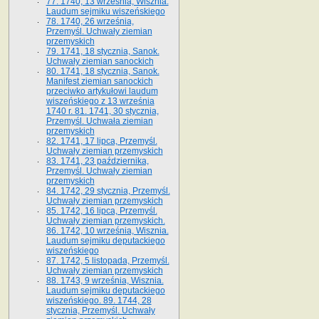
77. 1740, 13 września, Wisznia.
Laudum sejmiku wiszeńskiego
78. 1740, 26 września,
Przemyśl. Uchwały ziemian
przemyskich
79. 1741, 18 stycznia, Sanok.
Uchwały ziemian sanockich
80. 1741, 18 stycznia, Sanok.
Manifest ziemian sanockich
przeciwko artykułowi laudum
wiszeńskiego z 13 wrze­śnia
1740 r. 81. 1741, 30 stycznia,
Przemyśl. Uchwała ziemian
przemyskich
82. 1741, 17 lipca, Przemyśl.
Uchwały ziemian przemyskich
83. 1741, 23 października,
Przemyśl. Uchwały ziemian
przemyskich
84. 1742, 29 stycznia, Przemyśl.
Uchwały ziemian przemyskich
85. 1742, 16 lipca, Przemyśl.
Uchwały ziemian przemyskich.
86. 1742, 10 września, Wisznia.
Laudum sejmiku deputackiego
wiszeńskiego
87. 1742, 5 listopada, Przemyśl.
Uchwały ziemian przemyskich
88. 1743, 9 września, Wisznia.
Laudum sejmiku deputackiego
wiszeńskiego. 89. 1744, 28
stycznia, Przemyśl. Uchwały