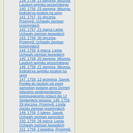
139. 1756, 23 sierpnia, Wisznia.
Laudum sejmiku wiszeńskiego
140. 1756, 23 sierpnia, Wisznia.
Instrukcya posłom na sejm
141. 1757, 31 stycznia,
Przemyśl. Uchwały ziemian
przemyskich
142. 1757, 21 marca Lwów.
Uchwały ziemian lwowskich
143. 1758, 30 stycznia,
Przemyśl. Uchwały ziemian
przemyskich
144. 1758, 6 marca, Lwów.
Uchwały ziemian lwowskich
145. 1758, 20 sierpnia, Wisznia.
Laudum sejmiku wiszeńskiego
146. 1758, 21 sierpnia, Wisznia.
Instrukcya sejmiku posłom na
sejm
147. 1758, 12 września, Sanok.
Punkta do laudum od ziemi
sanockiej podane anno Domini
milesimo septingentesimo
quinquagesimo octavo die 12
Septembris spisane. 148. 1759,
29 stycznia, Przemyśl. Limita
zjazdu ziemian przemyskich
149. 1759, 5 lutego, Sanok.
Uchwały ziemian sanockich
150. 1759, 26 marca, Lwów.
Uchwały ziemian lwowskich
151. 1759, 2 kwietnia, Przemyśl.