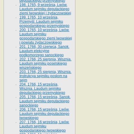
deputackiego przemyskiego
198. 1765, 9 września, Lwów.
Laudum sejmiku deputackiego
ziemi lwowskiej i żydaczowskiej
199. 1765, 10 września,
Przemyśl. Laudum sejmiku
gospodarskiego przemyskiego
200. 1765, 10 września, Lwów.
Laudum sejmiku
gospodarskiego ziemi lwowskiej
i powiatu żydaczowskiego
201. 1766, 30 czerwca, Sanok.
Laudum elekcyjne
podkomorzego sanockiego
202. 1766, 25 sierpnia, Wisznia.
Laudum sejmiku poselskiego
wiszeńskiego
203. 1766, 25 sierpnia, Wisznia.
Instrukcya sejmiku posłom na
sejm
204. 1766, 15 września,
Wisznia. Laudum sejmiku
deputackiego przemyskiego
205. 1766, 15 września, Sanok.
Laudum sejmiku deputackiego
sanockiego
206. 1766, 15 września, Lwów.
Laudum sejmiku deputackiego
lwowskiego
207. 1766, 16 września, Lwów.
Laudum sejmiku
gospodarskiego lwowskiego