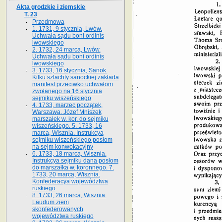
Akta grodzkie i ziemskie
T. 23
Przedmowa
1. 1731, 9 stycznia, Lwów.
Uchwała sądu boni ordinis
lwowskiego
2. 1732, 24 marca, Lwów.
Uchwała sądu boni ordinis
lwowskiego
3. 1733, 16 stycznia, Sanok.
Kilku szlachty sanockiej zakłada
manifest przeciwko uchwałom
zwołanego na 16 stycz­nia
sejmiku wiszeńskiego
4. 1733, marzec początek,
Warszawa. Józef Mniszek
marszałek w. kor. do sejmiku
wiszeńskiego. 5. 1733, 16
marca, Wisznia. Instrukcya
sejmiku wiszeńskiego posłom
na sejm konwokacyjny
6. 1733, 18 marca, Wisznia.
Instrukcya sejmiku dana posłom
do marszałka w. koronnego. 7.
1733, 20 marca, Wisznia.
Konfederacya województwa
ruskiego
8. 1733, 26 marca, Wisznia.
Laudum ziem
skonfederowanych
województwa ruskiego