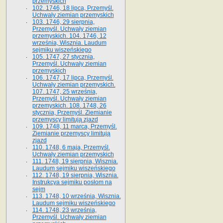
przemyskich
102. 1746, 18 lipca, Przemyśl.
Uchwały ziemian przemyskich
103. 1746, 29 sierpnia,
Przemyśl. Uchwały ziemian
przemyskich. 104. 1746, 12
września, Wisznia. Laudum
sejmiku wiszeńskiego
105. 1747, 27 stycznia,
Przemyśl. Uchwały ziemian
przemyskich
106. 1747, 17 lipca, Przemyśl.
Uchwały ziemian przemyskich.
107. 1747, 25 września,
Przemyśl. Uchwały ziemian
przemyskich. 108. 1748, 26
stycznia, Przemyśl. Ziemianie
przemyscy limitują zjazd
109. 1748, 11 marca, Przemyśl.
Ziemianie przemyscy limitują
zjazd
110. 1748, 6 maja, Przemyśl.
Uchwały ziemian przemyskich
111. 1748, 19 sierpnia, Wisznia.
Laudum sejmiku wiszeńskiego
112. 1748, 19 sierpnia, Wisznia.
Instrukcya sejmiku posłom na
sejm
113. 1748, 10 września, Wisznia.
Laudum sejmiku wiszeńskiego
114. 1748, 23 września,
Przemyśl. Uchwały ziemian