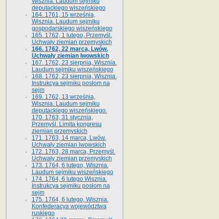
Wisznia. Laudum sejmiku
deputackiego wiszeńskiego
164. 1761, 15 września,
Wisznia. Laudum sejmiku
gospodarskiego wiszeńskiego
165. 1762, 1 lutego, Przemyśl.
Uchwały ziemian przemyskich
166. 1762, 22 marca, Lwów.
Uchwały ziemian lwowskich
167. 1762, 23 sierpnia, Wisznia.
Laudum sejmiku wiszeńskiego
168. 1762, 23 sierpnia, Wisznia.
Instrukcya sejmiku posłom na
sejm
169. 1762, 13 września,
Wisznia. Laudum sejmiku
deputackiego wiszeńskiego.
170. 1763, 31 stycznia,
Przemyśl. Limita kongresu
ziemian przemyskich
171. 1763, 14 marca, Lwów.
Uchwały ziemian lwowskich
172. 1763, 28 marca, Przemyśl.
Uchwały ziemian przemyskich
173. 1764, 6 lutego, Wisznia.
Laudum sejmiku wiszeńskiego
174. 1764, 6 lutego Wisznia.
Instrukcya sejmiku posłom na
sejm
175. 1764, 6 lutego, Wisznia.
Konfederacya województwa
ruskiego