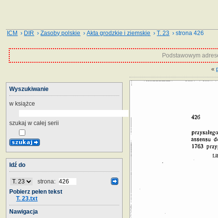
ICM
›
DIR
›
Zasoby polskie
›
Akta grodzkie i ziemskie
›
T. 23
› strona 426
Podstawowym adrese
«
Wyszukiwanie
w książce
szukaj w całej serii
Idź do
strona:
Pobierz pełen tekst
T. 23.txt
Nawigacja