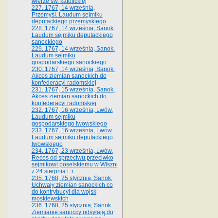
wierze św. ka­tolickiej
227. 1767, 14 września,
Przemyśl. Laudum sejmiku
deputackiego przemyskiego
228. 1767, 14 września, Sanok.
Laudum sejmiku deputackiego
sanockiego
229. 1767, 14 września, Sanok.
Laudum sejmiku
gospodarskiego sanockiego
230. 1767, 14 września, Sanok.
Akces ziemian sanockich do
konfederacyi radomskiej
231. 1767, 15 września, Sanok.
Akces ziemian sanockich do
konfederacyi radomskiej
232. 1767, 16 września, Lwów.
Laudum sejmiku
gospodarskiego lwowskiego
233. 1767, 16 września, Lwów.
Laudum sejmiku deputackiego
lwowskiego
234. 1767, 23 września, Lwów.
Reces od sprzeciwu przeciwko
sejmikowi poselskiemu w Wiszni
z 24 sierpnia t. r.
235. 1768, 25 stycznia, Sanok.
Uchwały ziemian sanockich co
do kontrybucyi dla wojsk
moskiewskich
236. 1768, 25 stycznia, Sanok.
Ziemianie sanoccy odsyłają do