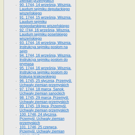
ziemian przemyskich
90. 1744, 14 września, Wisznia.
Laudum sejmiku deputackiego
wiszeńskiego
91. 1744, 15 września, Wisznia.
Laudum sejmiku
gospodarskiego wiszeńskiego
92. l744, 16 września, Wisznia.
Laudum sejmiku poselskiego
wiszeńskiego
93. 1744, 16 września, Wisznia.
Instrukcya sejmiku posłom na
sejm
94. 1744, 16 września, Wisznia.
Instrukcya sejmiku posłom do
prymasa
95. 1744, 16 września, Wisznia.
Instrukcya sejmiku posłom do
biskupa krakowskiego
96. 1745, 25 stycznia, Przemyśl.
Uchwały ziemian przemyskich
97. 1744, 18 marca, Sanok.
Uchwały ziemian sanockich
98. 1745, 29 marca, Przemyśl.
Uchwały ziemian przemyskich
99. 1745, 19 lipca, Przemyśl.
Uchwały ziemian przemyskich
100. 1746, 24 stycznia,
Przemyśl. Uchwały ziemian
przemyskich
101. 1746, 25 czerwca,
Przemyśl. Uchwały ziemian