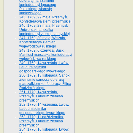
obierają marszałkiem
konfederacyi Ignacego
Potockiego, starostę
kaniowskiego
245. 1769, 22 maja, Przemyśl.
Konfederacya ziemi przemyskiej
246. 1769, 23 maja, Przemyśl.
Uniwersał marszałka
konfederacyi ziemi przemyskiej
247. 1769, 30 maja, Wisznia.
Konfederacya ziemian
województwa ruskiego
248. 1769, 6 czerwca, Busk.
Manifest marszałka konfederacyi
województwa ruskiego
249. 1769, 14 września, Lwów.
Laudum sejmiku
gospodarskiego lwowskiego
250. 1769, 13 listopada, Sanok.
Ziemianie sanoccy obierają
marszałkiem konfederacyi Filipa
Radzimińskiego
251. 1770, 14 września,
Przemyśl. Laudum ziemian
przemyskich
252. 1770, 14 września, Lwów.
Laudum sejmiku
gospodarskiego lwowskiego
253. 1770, 11 października,
Przemyśl. Laudum ziemian
przemyskich
254. 1770, 16 listopada, Lwów.