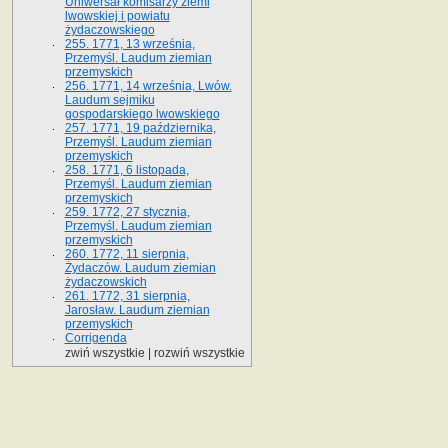
Uniwersał komisarzy ziemi
lwowskiej i powiatu
żydaczowskiego
255. 1771, 13 września,
Przemyśl. Laudum ziemian
przemyskich
256. 1771, 14 września, Lwów.
Laudum sejmiku
gospodarskiego lwowskiego
257. 1771, 19 października,
Przemyśl. Laudum ziemian
przemyskich
258. 1771, 6 listopada,
Przemyśl. Laudum ziemian
przemyskich
259. 1772, 27 stycznia,
Przemyśl. Laudum ziemian
przemyskich
260. 1772, 11 sierpnia,
Żydaczów. Laudum ziemian
żydaczowskich
261. 1772, 31 sierpnia,
Jarosław. Laudum ziemian
przemyskich
Corrigenda
zwiń wszystkie
|
rozwiń wszystkie