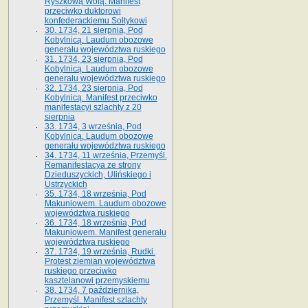
Ryszkową Wolą. Manifest
przeciwko duktorowi
konfederackiemu Sołtykowi
30. 1734, 21 sierpnia, Pod
Kobylnicą. Laudum obozowe
generału województwa ruskiego
31. 1734, 23 sierpnia, Pod
Kobylnicą. Laudum obozowe
generału województwa ruskiego
32. 1734, 23 sierpnia, Pod
Kobylnicą. Manifest przeciwko
manifestacyi szlachty z 20
sierpnia
33. 1734, 3 września, Pod
Kobylnicą. Laudum obozowe
generału województwa ruskiego
34. 1734, 11 września, Przemyśl.
Remanifestacya ze strony
Dzieduszyckich, Ulińskiego i
Ustrzyckich
35. 1734, 18 września, Pod
Makuniowem. Laudum obozowe
województwa ruskiego
36. 1734, 18 września, Pod
Makuniowem. Manifest generału
województwa ruskiego
37. 1734, 19 września, Rudki.
Protest ziemian województwa
ruskiego przeciwko
kasztelanowi przemyskiemu
38. 1734, 7 października,
Przemyśl. Manifest szlachty