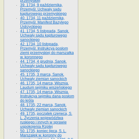
przemyskiej
39. 1734, 9 października,
Przemyśl. Uchwały sądu
kapturowego przemyskiego
40. 1734, 11 października,
Przemyśl. Manifest Bazylego
Ustrzyckiego
41. 1734, 5 listopada, Sanok.
Uchwały sądu kapturowego
sanockiego
42. 1734, 10 listopada,
Przemyśl. Instrukcya posłom
ziemi przemyskiej do marszałka
w. koronnego
44. 1734, 4 grudnia, Sanok.
Uchwały sądu kapturowego
sanockiego
45. 1735, 3 marca, Sanok.
Uchwały ziemian sanockich
46. 1735, 14 marca, Wisznia.
Laudum sejmiku wiszeńskiego
47. 1735, 14 marca, Wisznia.
Instrukcya sejmiku dana posłom
do króla
48. 1735, 22 marca, Sanok.
Uchwały ziemian sanockich
49. 1735, początek czerwca, S.
L. Życzenia województwa
ruskiego i innych w sprawie
uspokojenia Rzptej
50. 1735, koniec lipca, S. L.
Marszałek w. koronny do