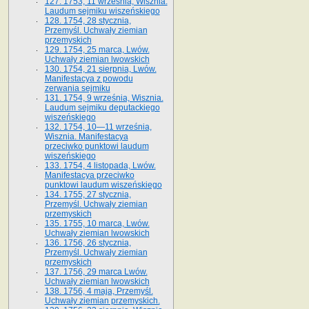
127. 1753, 11 września, Wisznia.
Laudum sejmiku wiszeńskiego
128. 1754, 28 stycznia,
Przemyśl. Uchwały ziemian
przemyskich
129. 1754, 25 marca, Lwów.
Uchwały ziemian lwowskich
130. 1754, 21 sierpnia, Lwów.
Manifestacya z powodu
zerwania sejmiku
131. 1754, 9 września, Wisznia.
Laudum sejmiku deputackiego
wiszeńskiego
132. 1754, 10—11 września,
Wisznia. Manifestacya
przeciwko punktowi laudum
wiszeńskiego
133. 1754, 4 listopada, Lwów.
Manifestacya przeciwko
punktowi laudum wiszeńskiego
134. 1755, 27 stycznia,
Przemyśl. Uchwały ziemian
przemyskich
135. 1755, 10 marca, Lwów.
Uchwały ziemian lwowskich
136. 1756, 26 stycznia,
Przemyśl. Uchwały ziemian
przemyskich
137. 1756, 29 marca Lwów.
Uchwały ziemian lwowskich
138. 1756, 4 maja, Przemyśl.
Uchwały ziemian przemyskich.