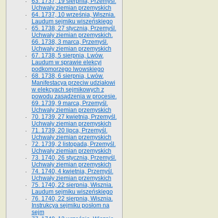
63. 1737, 19 sierpnia, Przemyśl.
Uchwały ziemian przemyskich
64. 1737, 10 września, Wisznia.
Laudum sejmiku wiszeńskiego
65. 1738, 27 stycznia, Przemyśl.
Uchwały ziemian przemyskich­­.
66. 1738, 3 marca, Przemyśl.
Uchwały ziemian przemyskich­
67. 1738, 5 sierpnia, Lwów.
Laudum w sprawie elekcyi
podkomorzego lwowskiego
68. 1738, 6 sierpnia, Lwów.
Manifestacya przeciw udziałowi
w elekcyach sejmikowych z
powodu zasądzenia w procesie.
69. 1739, 9 marca, Przemyśl.
Uchwały ziemian przemyskich
70. 1739, 27 kwietnia, Przemyśl.
Uchwały ziemian przemyskich
71. 1739, 20 lipca, Przemyśl.
Uchwały ziemian przemyskich
72. 1739, 2 listopada, Przemyśl.
Uchwały ziemian przemyskich
73. 1740, 26 stycznia, Przemyśl.
Uchwały ziemian przemyskich
74. 1740, 4 kwietnia, Przemyśl.
Uchwały ziemian przemyskich
75. 1740, 22 sierpnia, Wisznia.
Laudum sejmiku wiszeńskiego
76. 1740, 22 sierpnia, Wisznia.
Instrukcya sejmiku posłom na
sejm