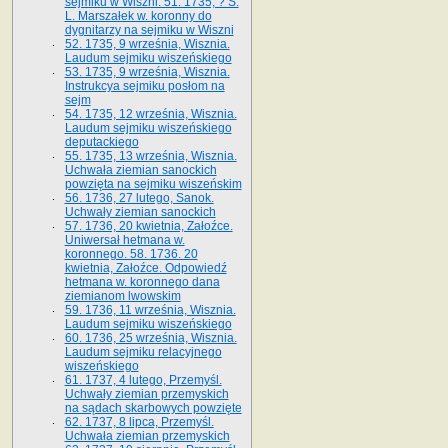
sejmiku w Wiszni. 51. 1735, ? S.
L. Marszałek w. koronny do
dygnitarzy na sejmiku w Wiszni
52. 1735, 9 września, Wisznia.
Laudum sejmiku wiszeńskiego
53. 1735, 9 września, Wisznia.
Instrukcya sejmiku posłom na
sejm
54. 1735, 12 września, Wisznia.
Laudum sejmiku wiszeńskiego
deputackiego
55. 1735, 13 września, Wisznia.
Uchwała ziemian sanockich
powzięta na sejmiku wiszeńskim
56. 1736, 27 lutego, Sanok.
Uchwały ziemian sanockich
57. 1736, 20 kwietnia, Załoźce.
Uniwersał hetmana w.
koronnego. 58. 1736. 20
kwietnia, Załoźce. Odpowiedź
hetmana w. koronnego dana
ziemianom lwowskim
59. 1736, 11 września, Wisznia.
Laudum sejmiku wiszeńskiego
60. 1736, 25 września, Wisznia.
Laudum sejmiku relacyjnego
wiszeńskiego
61. 1737, 4 lutego, Przemyśl.
Uchwały ziemian przemyskich
na sądach skarbowych powzięte
62. 1737, 8 lipca, Przemyśl.
Uchwała ziemian przemyskich