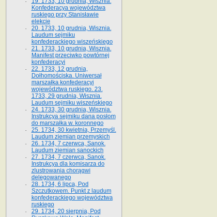
19. 1733, 10 grudnia, Wisznia.
Konfederacya województwa
ruskiego przy Stanisławie
elekcie
20. 1733, 10 grudnia, Wisznia.
Laudum sejmiku
konfederackiego wiszeńskiego
21. 1733, 10 grudnia, Wisznia.
Manifest przeciwko powtórnej
konfederacyi
22. 1733, 12 grudnia,
Dołhomościska. Uniwersał
marszałka konfederacyi
województwa ruskiego. 23.
1733, 29 grudnia, Wisznia.
Laudum sejmiku wiszeńskiego
24. 1733, 30 grudnia, Wisznia.
Instrukcya sejmiku dana posłom
do marszałka w. koronnego
25. 1734, 30 kwietnia, Przemyśl.
Laudum ziemian przemyskich
26. 1734, 7 czerwca, Sanok.
Laudum ziemian sanockich
27. 1734, 7 czerwca, Sanok.
Instrukcya dla komisarza do
zlustrowania chorągwi
delegowanego
28. 1734, 6 lipca, Pod
Szczutkowem. Punkt z laudum
konfederackiego województwa
ruskiego
29. 1734, 20 sierpnia, Pod