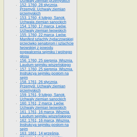
Uchwały ziemian przemyskich
152. 1760, 28 stycznia,
Przemyśl. Uchwały ziemian
przemyskich
153. 1760, 4 lutego, Sanok.
Uchwała ziemian sanockich
154. 1760, 17 marca, Lwów.
Uchwały ziemian lwowskich
155. 1760, 22 marca, Lwów.
Manifest szlachty żydaczowskiej
przeciwko senatorom i szlachcie
lwowskiej z po­wodu
pogwałcenia sejmiku i wolnego
głosu
156. 1760, 25 sierpnia, Wisznia.
Laudum sejmiku wiszeńskiego
157. 1760, 25 sierpnia, Wisznia.
Instrukcya sejmiku posłom na
sejm
158. 1761, 26 stycznia,
Przemyśl. Uchwały ziemian
przemyskich
159. 1761, 9 lutego, Sanok.
Uchwały ziemian sanockich
160. 1761, 2 marca, Lwów.
Uchwały ziemian lwowskich
161. 1761, 16 marca, Wisznia.
Laudum sejmiku wiszeńskiego
162. 1761, 16 marca, Wisznia.
Instrukcya sejmiku posłom na
sejm
163. 1861, 14 września,