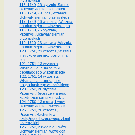
przemyskich
115. 1749, 28 stycznia, Sanok.
Uchwały ziemian sanockich
116. 1749, 28 lipca, Przemyśl.
Uchwały ziemian przemyskich
117. 1749, 16 września, Wisznia.
Laudum sejmiku wiszeńskiego
118. 1750, 26 stycznia,
Przemyśl. Uchwały ziemian
przemyskich
119. 1750, 23 czerwca, Wisznia.
Laudum sejmiku wiszeńskiego
120. 1750, 23 czerwca, Wisznia.
Instrukcya sejmiku posłom na
sejm
121. 1751, 13 września,
Wisznia. Laudum sejmiku
deputackiego wiszeńskiego
122. 1751, 14 września,
Wisznia. Laudum sejmiku
gospodarskiego wiszeńskiego
123. 1752, 26 stycznia,
Przemyśl. Reces zerwanego
zjazdu ziemian przemyskich.
124. 1750, 13 marca, Lwów.
Uchwały ziemian lwowskich
125. 1752, 26 czerwca,
Przemyśl. Rachunki z
szelężnego i czopowego ziemi
przemyskiej
126. 1753, 2 kwietnia, Lwów.
Uchwały ziemian lwowskich