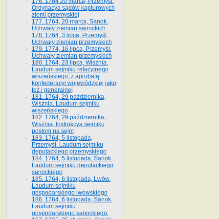
176. 1764 20 marca, Przemyśl.
Ordynacya sądów kapturowych
ziemi przemyskiej
177. 1764, 20 marca, Sanok.
Uchwały ziemian sanockich
178. 1764, 3 lipca, Przemyśl.
Uchwały ziemian przemyskich
179. 1774, 16 lipca, Przemyśl.
Uchwały ziemian przemyskich
180. 1764, 23 lipca, Wisznia.
Laudum sejmiku relacyjnego
wiszeńskiego, z aprobatą
konfederacyi wojewódzkiej jako
też i generalnej
181. 1764, 29 października,
Wisznia. Laudum sejmiku
wiszeńskiego
182. 1764, 29 października,
Wisznia. Instrukcya sejmiku
posłom na sejm
183. 1764, 5 listopada,
Przemyśl. Laudum sejmiku
deputackiego przemyskiego
184. 1764, 5 listopada, Sanok.
Laudum sejmiku deputackiego
sanockiego
185. 1764, 6 listopada, Lwów.
Laudum sejmiku
gospodarskiego lwowskiego
186. 1764, 6 listopada, Sanok.
Laudum sejmiku
gospodarskiego sanockiego.