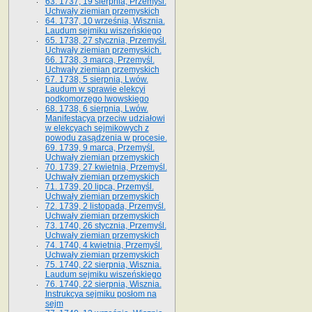
63. 1737, 19 sierpnia, Przemyśl.
Uchwały ziemian przemyskich
64. 1737, 10 września, Wisznia.
Laudum sejmiku wiszeńskiego
65. 1738, 27 stycznia, Przemyśl.
Uchwały ziemian przemyskich­­.
66. 1738, 3 marca, Przemyśl.
Uchwały ziemian przemyskich­
67. 1738, 5 sierpnia, Lwów.
Laudum w sprawie elekcyi
podkomorzego lwowskiego
68. 1738, 6 sierpnia, Lwów.
Manifestacya przeciw udziałowi
w elekcyach sejmikowych z
powodu zasądzenia w procesie.
69. 1739, 9 marca, Przemyśl.
Uchwały ziemian przemyskich
70. 1739, 27 kwietnia, Przemyśl.
Uchwały ziemian przemyskich
71. 1739, 20 lipca, Przemyśl.
Uchwały ziemian przemyskich
72. 1739, 2 listopada, Przemyśl.
Uchwały ziemian przemyskich
73. 1740, 26 stycznia, Przemyśl.
Uchwały ziemian przemyskich
74. 1740, 4 kwietnia, Przemyśl.
Uchwały ziemian przemyskich
75. 1740, 22 sierpnia, Wisznia.
Laudum sejmiku wiszeńskiego
76. 1740, 22 sierpnia, Wisznia.
Instrukcya sejmiku posłom na
sejm