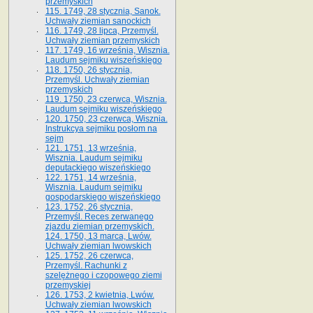
przemyskich
115. 1749, 28 stycznia, Sanok.
Uchwały ziemian sanockich
116. 1749, 28 lipca, Przemyśl.
Uchwały ziemian przemyskich
117. 1749, 16 września, Wisznia.
Laudum sejmiku wiszeńskiego
118. 1750, 26 stycznia,
Przemyśl. Uchwały ziemian
przemyskich
119. 1750, 23 czerwca, Wisznia.
Laudum sejmiku wiszeńskiego
120. 1750, 23 czerwca, Wisznia.
Instrukcya sejmiku posłom na
sejm
121. 1751, 13 września,
Wisznia. Laudum sejmiku
deputackiego wiszeńskiego
122. 1751, 14 września,
Wisznia. Laudum sejmiku
gospodarskiego wiszeńskiego
123. 1752, 26 stycznia,
Przemyśl. Reces zerwanego
zjazdu ziemian przemyskich.
124. 1750, 13 marca, Lwów.
Uchwały ziemian lwowskich
125. 1752, 26 czerwca,
Przemyśl. Rachunki z
szelężnego i czopowego ziemi
przemyskiej
126. 1753, 2 kwietnia, Lwów.
Uchwały ziemian lwowskich