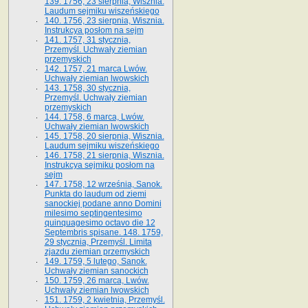
139. 1756, 23 sierpnia, Wisznia.
Laudum sejmiku wiszeńskiego
140. 1756, 23 sierpnia, Wisznia.
Instrukcya posłom na sejm
141. 1757, 31 stycznia,
Przemyśl. Uchwały ziemian
przemyskich
142. 1757, 21 marca Lwów.
Uchwały ziemian lwowskich
143. 1758, 30 stycznia,
Przemyśl. Uchwały ziemian
przemyskich
144. 1758, 6 marca, Lwów.
Uchwały ziemian lwowskich
145. 1758, 20 sierpnia, Wisznia.
Laudum sejmiku wiszeńskiego
146. 1758, 21 sierpnia, Wisznia.
Instrukcya sejmiku posłom na
sejm
147. 1758, 12 września, Sanok.
Punkta do laudum od ziemi
sanockiej podane anno Domini
milesimo septingentesimo
quinquagesimo octavo die 12
Septembris spisane. 148. 1759,
29 stycznia, Przemyśl. Limita
zjazdu ziemian przemyskich
149. 1759, 5 lutego, Sanok.
Uchwały ziemian sanockich
150. 1759, 26 marca, Lwów.
Uchwały ziemian lwowskich
151. 1759, 2 kwietnia, Przemyśl.