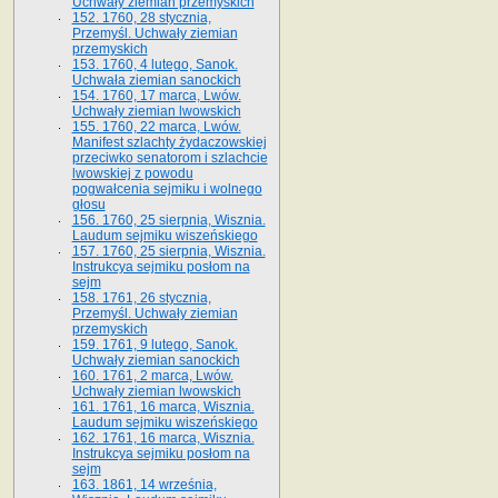
Uchwały ziemian przemyskich
152. 1760, 28 stycznia,
Przemyśl. Uchwały ziemian
przemyskich
153. 1760, 4 lutego, Sanok.
Uchwała ziemian sanockich
154. 1760, 17 marca, Lwów.
Uchwały ziemian lwowskich
155. 1760, 22 marca, Lwów.
Manifest szlachty żydaczowskiej
przeciwko senatorom i szlachcie
lwowskiej z po­wodu
pogwałcenia sejmiku i wolnego
głosu
156. 1760, 25 sierpnia, Wisznia.
Laudum sejmiku wiszeńskiego
157. 1760, 25 sierpnia, Wisznia.
Instrukcya sejmiku posłom na
sejm
158. 1761, 26 stycznia,
Przemyśl. Uchwały ziemian
przemyskich
159. 1761, 9 lutego, Sanok.
Uchwały ziemian sanockich
160. 1761, 2 marca, Lwów.
Uchwały ziemian lwowskich
161. 1761, 16 marca, Wisznia.
Laudum sejmiku wiszeńskiego
162. 1761, 16 marca, Wisznia.
Instrukcya sejmiku posłom na
sejm
163. 1861, 14 września,