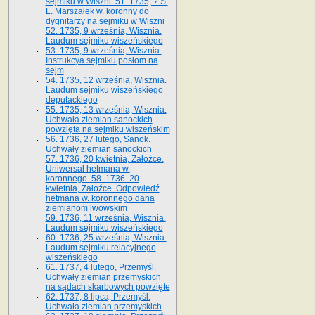
sejmiku w Wiszni. 51. 1735, ? S.
L. Marszałek w. koronny do
dygnitarzy na sejmiku w Wiszni
52. 1735, 9 września, Wisznia.
Laudum sejmiku wiszeńskiego
53. 1735, 9 września, Wisznia.
Instrukcya sejmiku posłom na
sejm
54. 1735, 12 września, Wisznia.
Laudum sejmiku wiszeńskiego
deputackiego
55. 1735, 13 września, Wisznia.
Uchwała ziemian sanockich
powzięta na sejmiku wiszeńskim
56. 1736, 27 lutego, Sanok.
Uchwały ziemian sanockich
57. 1736, 20 kwietnia, Załoźce.
Uniwersał hetmana w.
koronnego. 58. 1736. 20
kwietnia, Załoźce. Odpowiedź
hetmana w. koronnego dana
ziemianom lwowskim
59. 1736, 11 września, Wisznia.
Laudum sejmiku wiszeńskiego
60. 1736, 25 września, Wisznia.
Laudum sejmiku relacyjnego
wiszeńskiego
61. 1737, 4 lutego, Przemyśl.
Uchwały ziemian przemyskich
na sądach skarbowych powzięte
62. 1737, 8 lipca, Przemyśl.
Uchwała ziemian przemyskich