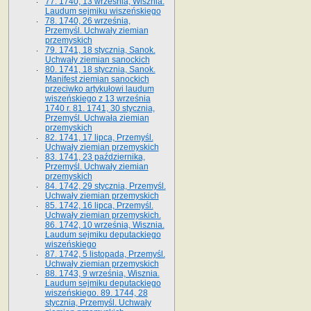
77. 1740, 13 września, Wisznia.
Laudum sejmiku wiszeńskiego
78. 1740, 26 września,
Przemyśl. Uchwały ziemian
przemyskich
79. 1741, 18 stycznia, Sanok.
Uchwały ziemian sanockich
80. 1741, 18 stycznia, Sanok.
Manifest ziemian sanockich
przeciwko artykułowi laudum
wiszeńskiego z 13 wrze­śnia
1740 r. 81. 1741, 30 stycznia,
Przemyśl. Uchwała ziemian
przemyskich
82. 1741, 17 lipca, Przemyśl.
Uchwały ziemian przemyskich
83. 1741, 23 października,
Przemyśl. Uchwały ziemian
przemyskich
84. 1742, 29 stycznia, Przemyśl.
Uchwały ziemian przemyskich
85. 1742, 16 lipca, Przemyśl.
Uchwały ziemian przemyskich.
86. 1742, 10 września, Wisznia.
Laudum sejmiku deputackiego
wiszeńskiego
87. 1742, 5 listopada, Przemyśl.
Uchwały ziemian przemyskich
88. 1743, 9 września, Wisznia.
Laudum sejmiku deputackiego
wiszeńskiego. 89. 1744, 28
stycznia, Przemyśl. Uchwały