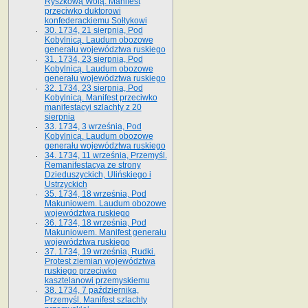
Ryszkową Wolą. Manifest
przeciwko duktorowi
konfederackiemu Sołtykowi
30. 1734, 21 sierpnia, Pod
Kobylnicą. Laudum obozowe
generału województwa ruskiego
31. 1734, 23 sierpnia, Pod
Kobylnicą. Laudum obozowe
generału województwa ruskiego
32. 1734, 23 sierpnia, Pod
Kobylnicą. Manifest przeciwko
manifestacyi szlachty z 20
sierpnia
33. 1734, 3 września, Pod
Kobylnicą. Laudum obozowe
generału województwa ruskiego
34. 1734, 11 września, Przemyśl.
Remanifestacya ze strony
Dzieduszyckich, Ulińskiego i
Ustrzyckich
35. 1734, 18 września, Pod
Makuniowem. Laudum obozowe
województwa ruskiego
36. 1734, 18 września, Pod
Makuniowem. Manifest generału
województwa ruskiego
37. 1734, 19 września, Rudki.
Protest ziemian województwa
ruskiego przeciwko
kasztelanowi przemyskiemu
38. 1734, 7 października,
Przemyśl. Manifest szlachty