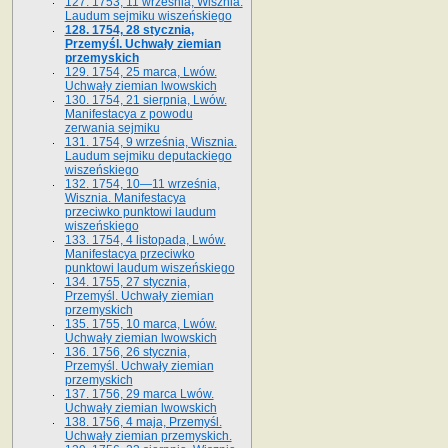
127. 1753, 11 września, Wisznia.
Laudum sejmiku wiszeńskiego
128. 1754, 28 stycznia,
Przemyśl. Uchwały ziemian
przemyskich
129. 1754, 25 marca, Lwów.
Uchwały ziemian lwowskich
130. 1754, 21 sierpnia, Lwów.
Manifestacya z powodu
zerwania sejmiku
131. 1754, 9 września, Wisznia.
Laudum sejmiku deputackiego
wiszeńskiego
132. 1754, 10—11 września,
Wisznia. Manifestacya
przeciwko punktowi laudum
wiszeńskiego
133. 1754, 4 listopada, Lwów.
Manifestacya przeciwko
punktowi laudum wiszeńskiego
134. 1755, 27 stycznia,
Przemyśl. Uchwały ziemian
przemyskich
135. 1755, 10 marca, Lwów.
Uchwały ziemian lwowskich
136. 1756, 26 stycznia,
Przemyśl. Uchwały ziemian
przemyskich
137. 1756, 29 marca Lwów.
Uchwały ziemian lwowskich
138. 1756, 4 maja, Przemyśl.
Uchwały ziemian przemyskich.