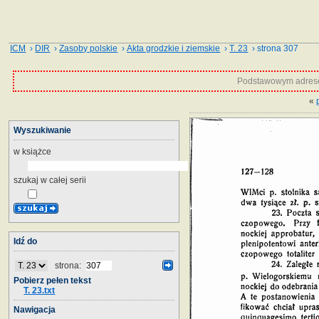
ICM
›
DIR
›
Zasoby polskie
›
Akta grodzkie i ziemskie
›
T. 23
› strona 307
Podstawowym adrese
«
Wyszukiwanie
w książce
szukaj w całej serii
Idź do
strona:
Pobierz pełen tekst
T. 23.txt
Nawigacja