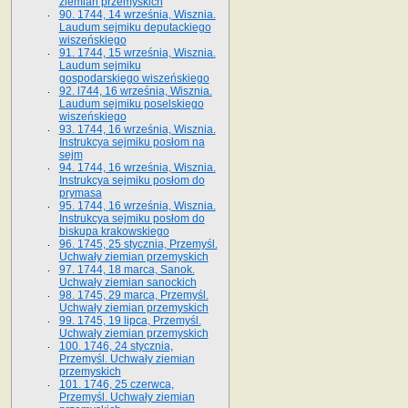
ziemian przemyskich
90. 1744, 14 września, Wisznia.
Laudum sejmiku deputackiego
wiszeńskiego
91. 1744, 15 września, Wisznia.
Laudum sejmiku
gospodarskiego wiszeńskiego
92. l744, 16 września, Wisznia.
Laudum sejmiku poselskiego
wiszeńskiego
93. 1744, 16 września, Wisznia.
Instrukcya sejmiku posłom na
sejm
94. 1744, 16 września, Wisznia.
Instrukcya sejmiku posłom do
prymasa
95. 1744, 16 września, Wisznia.
Instrukcya sejmiku posłom do
biskupa krakowskiego
96. 1745, 25 stycznia, Przemyśl.
Uchwały ziemian przemyskich
97. 1744, 18 marca, Sanok.
Uchwały ziemian sanockich
98. 1745, 29 marca, Przemyśl.
Uchwały ziemian przemyskich
99. 1745, 19 lipca, Przemyśl.
Uchwały ziemian przemyskich
100. 1746, 24 stycznia,
Przemyśl. Uchwały ziemian
przemyskich
101. 1746, 25 czerwca,
Przemyśl. Uchwały ziemian