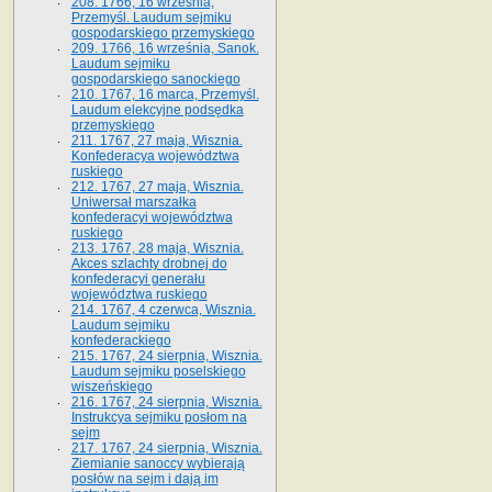
208. 1766, 16 września,
Przemyśl. Laudum sejmiku
gospodarskiego przemyskiego
209. 1766, 16 września, Sanok.
Laudum sejmiku
gospodarskiego sanockiego
210. 1767, 16 marca, Przemyśl.
Laudum elekcyjne podsędka
przemyskiego
211. 1767, 27 maja, Wisznia.
Konfederacya województwa
ruskiego
212. 1767, 27 maja, Wisznia.
Uniwersał marszałka
konfederacyi województwa
ruskiego
213. 1767, 28 maja, Wisznia.
Akces szlachty drobnej do
konfederacyi generału
województwa ruskiego
214. 1767, 4 czerwca, Wisznia.
Laudum sejmiku
konfederackiego
215. 1767, 24 sierpnia, Wisznia.
Laudum sejmiku poselskiego
wiszeńskiego
216. 1767, 24 sierpnia, Wisznia.
Instrukcya sejmiku posłom na
sejm
217. 1767, 24 sierpnia, Wisznia.
Ziemianie sanoccy wybierają
posłów na sejm i dają im