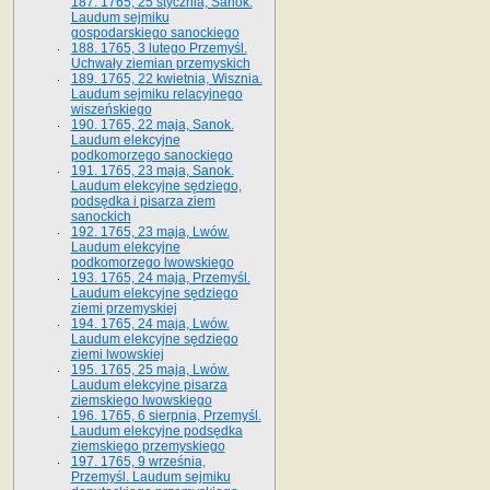
187. 1765, 25 stycznia, Sanok.
Laudum sejmiku
gospodarskiego sanockiego
188. 1765, 3 lutego Przemyśl.
Uchwały ziemian przemyskich
189. 1765, 22 kwietnia, Wisznia.
Laudum sejmiku relacyjnego
wiszeńskiego
190. 1765, 22 maja, Sanok.
Laudum elekcyjne
podkomorzego sanockiego
191. 1765, 23 maja, Sanok.
Laudum elekcyjne sędziego,
podsędka i pisarza ziem
sanockich
192. 1765, 23 maja, Lwów.
Laudum elekcyjne
podkomorzego lwowskiego
193. 1765, 24 maja, Przemyśl.
Laudum elekcyjne sędziego
ziemi przemyskiej
194. 1765, 24 maja, Lwów.
Laudum elekcyjne sędziego
ziemi lwowskiej
195. 1765, 25 maja, Lwów.
Laudum elekcyjne pisarza
ziemskiego lwowskiego
196. 1765, 6 sierpnia, Przemyśl.
Laudum elekcyjne podsędka
ziemskiego przemyskiego
197. 1765, 9 września,
Przemyśl. Laudum sejmiku