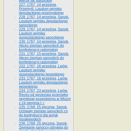
wierze św. ka­tolickiej
227. 1767, 14 września,
Przemyśl. Laudum sejmiku
deputackiego przemyskiego
228. 1767, 14 września, Sanok.
Laudum sejmiku deputackiego
sanockiego
229. 1767, 14 września, Sanok.
Laudum sejmiku
gospodarskiego sanockiego
230. 1767, 14 września, Sanok.
Akces ziemian sanockich do
konfederacyi radomskiej
231. 1767, 15 września, Sanok.
Akces ziemian sanockich do
konfederacyi radomskiej
232. 1767, 16 września, Lwów.
Laudum sejmiku
gospodarskiego lwowskiego
233. 1767, 16 września, Lwów.
Laudum sejmiku deputackiego
lwowskiego
234. 1767, 23 września, Lwów.
Reces od sprzeciwu przeciwko
sejmikowi poselskiemu w Wiszni
z 24 sierpnia t. r.
235. 1768, 25 stycznia, Sanok.
Uchwały ziemian sanockich co
do kontrybucyi dla wojsk
moskiewskich
236. 1768, 25 stycznia, Sanok.
Ziemianie sanoccy odsyłają do