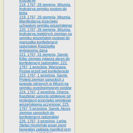
instrukcyę
218. 1767, 26 sierpnia, Wisznia.
Instrukcya sejmiku posłom do
króla
219. 1797, 26 sierpnia, Wisznia.
Manifestacya przeciwko
uchwałom sejmiku wiszeńskiego
220. 1767, 26 sierpnia, Wisznia.
Instrukcya niektórych ziemian na
sejmiku wiszeńskim posłowi do
marszałka konfe­deracyi
radomskiej Radziwiłła
wybranemu dana
221. 1767, 31 sierpnia, Sanok.
Kilku ziemian zgłasza akces do
konfederacyi radomskiej. 222.
1767, 1 września, Warszawa.
Pozew przed sąd konfederacki
223. 1767, 1 września, Sanok.
Protest ziemian sanockich z
powodu obranych w Wiszni na
sejmiku przedsejmo­wym posłów
224. 1767, 2 września, Uherce.
Kasztelan sanocki odstępuje od
protestacyi przeciwko sejmikowi
wiszeńskiemu uczynionej. 225.
1767, 5 września, Sanok. Akces
ziemian sanockich do
konfederacyi radomskiej
226. 1767, 3 września, Lwów.
Stefan Hordyński poseł ziemi
lwowskiej zakłada manifest przy