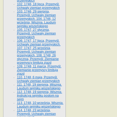
przemyskich
102. 1746, 18 lipca, Przemyśl.
Uchwały ziemian przemyskich
103. 1746, 29 sierpnia,
Przemyśl. Uchwały ziemian
przemyskich. 104. 1746, 12
września, Wisznia. Laudum
sejmiku wiszeńskiego
105. 1747, 27 stycznia,
Przemyśl. Uchwały ziemian
przemyskich
106. 1747, 17 lipca, Przemyśl.
Uchwały ziemian przemyskich.
107. 1747, 25 września,
Przemyśl. Uchwały ziemian
przemyskich. 108. 1748, 26
stycznia, Przemyśl. Ziemianie
przemyscy limitują zjazd
109. 1748, 11 marca, Przemyśl.
Ziemianie przemyscy limitują
zjazd
110. 1748, 6 maja, Przemyśl.
Uchwały ziemian przemyskich
111. 1748, 19 sierpnia, Wisznia.
Laudum sejmiku wiszeńskiego
112. 1748, 19 sierpnia, Wisznia.
Instrukcya sejmiku posłom na
sejm
113. 1748, 10 września, Wisznia.
Laudum sejmiku wiszeńskiego
114. 1748, 23 września,
Przemyśl. Uchwały ziemian