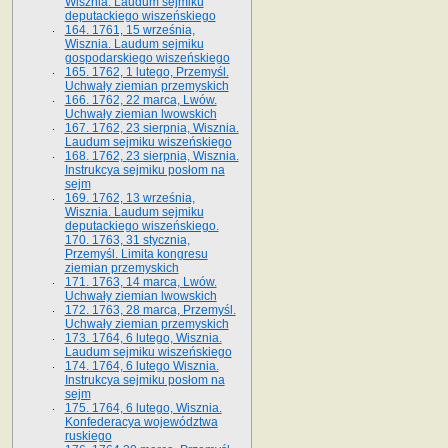
Wisznia. Laudum sejmiku
deputackiego wiszeńskiego
164. 1761, 15 września,
Wisznia. Laudum sejmiku
gospodarskiego wiszeńskiego
165. 1762, 1 lutego, Przemyśl.
Uchwały ziemian przemyskich
166. 1762, 22 marca, Lwów.
Uchwały ziemian lwowskich
167. 1762, 23 sierpnia, Wisznia.
Laudum sejmiku wiszeńskiego
168. 1762, 23 sierpnia, Wisznia.
Instrukcya sejmiku posłom na
sejm
169. 1762, 13 września,
Wisznia. Laudum sejmiku
deputackiego wiszeńskiego.
170. 1763, 31 stycznia,
Przemyśl. Limita kongresu
ziemian przemyskich
171. 1763, 14 marca, Lwów.
Uchwały ziemian lwowskich
172. 1763, 28 marca, Przemyśl.
Uchwały ziemian przemyskich
173. 1764, 6 lutego, Wisznia.
Laudum sejmiku wiszeńskiego
174. 1764, 6 lutego Wisznia.
Instrukcya sejmiku posłom na
sejm
175. 1764, 6 lutego, Wisznia.
Konfederacya województwa
ruskiego