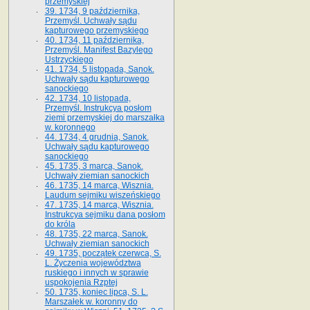
przemyskiej
39. 1734, 9 października,
Przemyśl. Uchwały sądu
kapturowego przemyskiego
40. 1734, 11 października,
Przemyśl. Manifest Bazylego
Ustrzyckiego
41. 1734, 5 listopada, Sanok.
Uchwały sądu kapturowego
sanockiego
42. 1734, 10 listopada,
Przemyśl. Instrukcya posłom
ziemi przemyskiej do marszałka
w. koronnego
44. 1734, 4 grudnia, Sanok.
Uchwały sądu kapturowego
sanockiego
45. 1735, 3 marca, Sanok.
Uchwały ziemian sanockich
46. 1735, 14 marca, Wisznia.
Laudum sejmiku wiszeńskiego
47. 1735, 14 marca, Wisznia.
Instrukcya sejmiku dana posłom
do króla
48. 1735, 22 marca, Sanok.
Uchwały ziemian sanockich
49. 1735, początek czerwca, S.
L. Życzenia województwa
ruskiego i innych w sprawie
uspokojenia Rzptej
50. 1735, koniec lipca, S. L.
Marszałek w. koronny do