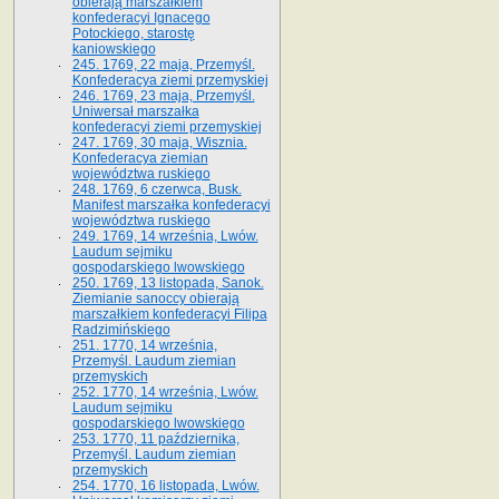
obierają marszałkiem
konfederacyi Ignacego
Potockiego, starostę
kaniowskiego
245. 1769, 22 maja, Przemyśl.
Konfederacya ziemi przemyskiej
246. 1769, 23 maja, Przemyśl.
Uniwersał marszałka
konfederacyi ziemi przemyskiej
247. 1769, 30 maja, Wisznia.
Konfederacya ziemian
województwa ruskiego
248. 1769, 6 czerwca, Busk.
Manifest marszałka konfederacyi
województwa ruskiego
249. 1769, 14 września, Lwów.
Laudum sejmiku
gospodarskiego lwowskiego
250. 1769, 13 listopada, Sanok.
Ziemianie sanoccy obierają
marszałkiem konfederacyi Filipa
Radzimińskiego
251. 1770, 14 września,
Przemyśl. Laudum ziemian
przemyskich
252. 1770, 14 września, Lwów.
Laudum sejmiku
gospodarskiego lwowskiego
253. 1770, 11 października,
Przemyśl. Laudum ziemian
przemyskich
254. 1770, 16 listopada, Lwów.