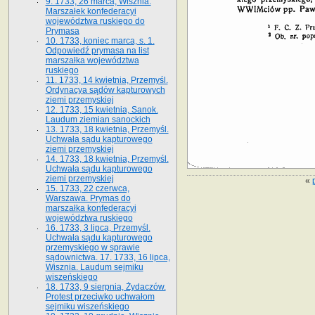
9. 1733, 26 marca, Wisznia.
Marszałek konfederacyi
województwa ruskiego do
Prymasa
10. 1733, koniec marca, s. 1.
Odpowiedź prymasa na list
marszałka województwa
ruskiego
11. 1733, 14 kwietnia, Przemyśl.
Ordynacya sądów kapturowych
ziemi przemyskiej
12. 1733, 15 kwietnia, Sanok.
Laudum ziemian sanockich
13. 1733, 18 kwietnia, Przemyśl.
Uchwała sądu kapturowego
ziemi przemyskiej
14. 1733, 18 kwietnia, Przemyśl.
Uchwała sądu kapturowego
ziemi przemyskiej
«
15. 1733, 22 czerwca,
Warszawa. Prymas do
marszałka konfederacyi
województwa ruskiego
16. 1733, 3 lipca, Przemyśl.
Uchwała sądu kapturowego
przemyskiego w sprawie
sądownictwa. 17. 1733, 16 lipca,
Wisznia. Laudum sejmiku
wiszeńskiego
18. 1733, 9 sierpnia, Żydaczów.
Protest przeciwko uchwałom
sejmiku wiszeńskiego