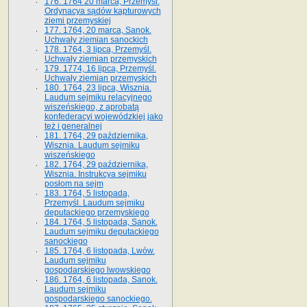
176. 1764 20 marca, Przemyśl.
Ordynacya sądów kapturowych
ziemi przemyskiej
177. 1764, 20 marca, Sanok.
Uchwały ziemian sanockich
178. 1764, 3 lipca, Przemyśl.
Uchwały ziemian przemyskich
179. 1774, 16 lipca, Przemyśl.
Uchwały ziemian przemyskich
180. 1764, 23 lipca, Wisznia.
Laudum sejmiku relacyjnego
wiszeńskiego, z aprobatą
konfederacyi wojewódzkiej jako
też i generalnej
181. 1764, 29 października,
Wisznia. Laudum sejmiku
wiszeńskiego
182. 1764, 29 października,
Wisznia. Instrukcya sejmiku
posłom na sejm
183. 1764, 5 listopada,
Przemyśl. Laudum sejmiku
deputackiego przemyskiego
184. 1764, 5 listopada, Sanok.
Laudum sejmiku deputackiego
sanockiego
185. 1764, 6 listopada, Lwów.
Laudum sejmiku
gospodarskiego lwowskiego
186. 1764, 6 listopada, Sanok.
Laudum sejmiku
gospodarskiego sanockiego.