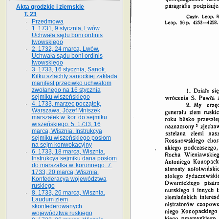
Akta grodzkie i ziemskie
T. 23
Przedmowa
1. 1731, 9 stycznia, Lwów.
Uchwała sądu boni ordinis
lwowskiego
2. 1732, 24 marca, Lwów.
Uchwała sądu boni ordinis
lwowskiego
3. 1733, 16 stycznia, Sanok.
Kilku szlachty sanockiej zakłada
manifest przeciwko uchwałom
zwołanego na 16 stycz­nia
sejmiku wiszeńskiego
4. 1733, marzec początek,
Warszawa. Józef Mniszek
marszałek w. kor. do sejmiku
wiszeńskiego. 5. 1733, 16
marca, Wisznia. Instrukcya
sejmiku wiszeńskiego posłom
na sejm konwokacyjny
6. 1733, 18 marca, Wisznia.
Instrukcya sejmiku dana posłom
do marszałka w. koronnego. 7.
1733, 20 marca, Wisznia.
Konfederacya województwa
ruskiego
8. 1733, 26 marca, Wisznia.
Laudum ziem
skonfederowanych
województwa ruskiego