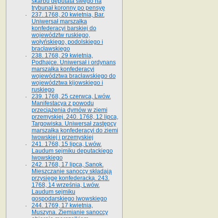
skarbu deputata swego na
trybunał koronny po pensyę
237. 1768, 20 kwietnia, Bar.
Uniwersał marszałka
konfederacyi barskiej do
województw ruskiego,
wołyńskiego, podolskiego i
bracławskiego
238. 1768, 29 kwietnia,
Podhajce. Uniwersał i ordynans
marszałka konfederacyi
województwa bracławskiego do
wo­jewództwa kijowskiego i
ruskiego
239. 1768, 25 czerwca, Lwów.
Manifestacya z powodu
przeciążenia dymów w ziemi
przemyskiej. 240. 1768, 12 lipca,
Targowiska. Uniwersał zastępcy
marszałka konfederacyi do ziemi
lwowskiej i przemyskiej
241. 1768, 15 lipca, Lwów.
Laudum sejmiku deputackiego
lwowskiego
242. 1768, 17 lipca, Sanok.
Mieszczanie sanoccy składają
przysięgę konfederacką. 243.
1768, 14 września, Lwów.
Laudum sejmiku
gospodarskiego lwowskiego
244. 1769, 17 kwietnia,
Muszyna. Ziemianie sanoccy