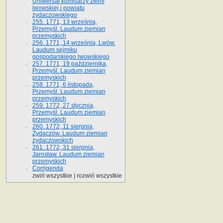
Uniwersał komisarzy ziemi
lwowskiej i powiatu
żydaczowskiego
255. 1771, 13 września,
Przemyśl. Laudum ziemian
przemyskich
256. 1771, 14 września, Lwów.
Laudum sejmiku
gospodarskiego lwowskiego
257. 1771, 19 października,
Przemyśl. Laudum ziemian
przemyskich
258. 1771, 6 listopada,
Przemyśl. Laudum ziemian
przemyskich
259. 1772, 27 stycznia,
Przemyśl. Laudum ziemian
przemyskich
260. 1772, 11 sierpnia,
Żydaczów. Laudum ziemian
żydaczowskich
261. 1772, 31 sierpnia,
Jarosław. Laudum ziemian
przemyskich
Corrigenda
zwiń wszystkie
|
rozwiń wszystkie