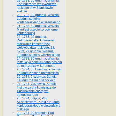
19. 1733, 10 grudnia, Wisznia.
Konfederacya województwa
ruskiego przy Stanisławie
elekcie
20. 1733, 10 grudnia, Wisznia.
Laudum sejmiku
konfederackiego wiszeńskiego
21. 1733, 10 grudnia, Wisznia.
Manifest przeciwko powtórnej
konfederacyi
22. 1733, 12 grudnia,
Dołhomościska. Uniwersał
marszałka konfederacyi
województwa ruskiego. 23.
1733, 29 grudnia, Wisznia.
Laudum sejmiku wiszeńskiego
24. 1733, 30 grudnia, Wisznia.
Instrukcya sejmiku dana posłom
do marszałka w. koronnego
25. 1734, 30 kwietnia, Przemyśl.
Laudum ziemian przemyskich
26. 1734, 7 czerwca, Sanok.
Laudum ziemian sanockich
27. 1734, 7 czerwca, Sanok.
Instrukcya dla komisarza do
zlustrowania chorągwi
delegowanego
28. 1734, 6 lipca, Pod
Szczutkowem. Punkt z laudum
konfederackiego województwa
ruskiego
29. 1734, 20 sierpnia, Pod