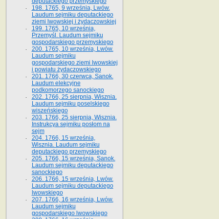
deputackiego przemyskiego
198. 1765, 9 września, Lwów.
Laudum sejmiku deputackiego
ziemi lwowskiej i żydaczowskiej
199. 1765, 10 września,
Przemyśl. Laudum sejmiku
gospodarskiego przemyskiego
200. 1765, 10 września, Lwów.
Laudum sejmiku
gospodarskiego ziemi lwowskiej
i powiatu żydaczowskiego
201. 1766, 30 czerwca, Sanok.
Laudum elekcyjne
podkomorzego sanockiego
202. 1766, 25 sierpnia, Wisznia.
Laudum sejmiku poselskiego
wiszeńskiego
203. 1766, 25 sierpnia, Wisznia.
Instrukcya sejmiku posłom na
sejm
204. 1766, 15 września,
Wisznia. Laudum sejmiku
deputackiego przemyskiego
205. 1766, 15 września, Sanok.
Laudum sejmiku deputackiego
sanockiego
206. 1766, 15 września, Lwów.
Laudum sejmiku deputackiego
lwowskiego
207. 1766, 16 września, Lwów.
Laudum sejmiku
gospodarskiego lwowskiego