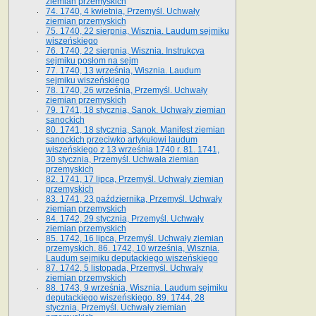
ziemian przemyskich
74. 1740, 4 kwietnia, Przemyśl. Uchwały
ziemian przemyskich
75. 1740, 22 sierpnia, Wisznia. Laudum sejmiku
wiszeńskiego
76. 1740, 22 sierpnia, Wisznia. Instrukcya
sejmiku posłom na sejm
77. 1740, 13 września, Wisznia. Laudum
sejmiku wiszeńskiego
78. 1740, 26 września, Przemyśl. Uchwały
ziemian przemyskich
79. 1741, 18 stycznia, Sanok. Uchwały ziemian
sanockich
80. 1741, 18 stycznia, Sanok. Manifest ziemian
sanockich przeciwko artykułowi laudum
wiszeńskiego z 13 wrze­śnia 1740 r. 81. 1741,
30 stycznia, Przemyśl. Uchwała ziemian
przemyskich
82. 1741, 17 lipca, Przemyśl. Uchwały ziemian
przemyskich
83. 1741, 23 października, Przemyśl. Uchwały
ziemian przemyskich
84. 1742, 29 stycznia, Przemyśl. Uchwały
ziemian przemyskich
85. 1742, 16 lipca, Przemyśl. Uchwały ziemian
przemyskich. 86. 1742, 10 września, Wisznia.
Laudum sejmiku deputackiego wiszeńskiego
87. 1742, 5 listopada, Przemyśl. Uchwały
ziemian przemyskich
88. 1743, 9 września, Wisznia. Laudum sejmiku
deputackiego wiszeńskiego. 89. 1744, 28
stycznia, Przemyśl. Uchwały ziemian