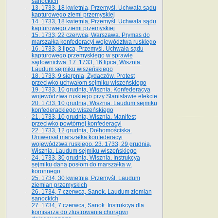
sanockich
13. 1733, 18 kwietnia, Przemyśl. Uchwała sądu
kapturowego ziemi przemyskiej
14. 1733, 18 kwietnia, Przemyśl. Uchwała sądu
kapturowego ziemi przemyskiej
15. 1733, 22 czerwca, Warszawa. Prymas do
marszałka konfederacyi województwa ruskiego
16. 1733, 3 lipca, Przemyśl. Uchwała sądu
kapturowego przemyskiego w sprawie
sądownictwa. 17. 1733, 16 lipca, Wisznia.
Laudum sejmiku wiszeńskiego
18. 1733, 9 sierpnia, Żydaczów. Protest
przeciwko uchwałom sejmiku wiszeńskiego
19. 1733, 10 grudnia, Wisznia. Konfederacya
województwa ruskiego przy Stanisławie elekcie
20. 1733, 10 grudnia, Wisznia. Laudum sejmiku
konfederackiego wiszeńskiego
21. 1733, 10 grudnia, Wisznia. Manifest
przeciwko powtórnej konfederacyi
22. 1733, 12 grudnia, Dołhomościska.
Uniwersał marszałka konfederacyi
województwa ruskiego. 23. 1733, 29 grudnia,
Wisznia. Laudum sejmiku wiszeńskiego
24. 1733, 30 grudnia, Wisznia. Instrukcya
sejmiku dana posłom do marszałka w.
koronnego
25. 1734, 30 kwietnia, Przemyśl. Laudum
ziemian przemyskich
26. 1734, 7 czerwca, Sanok. Laudum ziemian
sanockich
27. 1734, 7 czerwca, Sanok. Instrukcya dla
komisarza do zlustrowania chorągwi