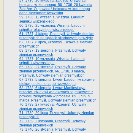
57. 1736, 20 kwietnia, Załoźce. Uniwersał
hetmana w. koronnego. 58. 1736. 20 kwietnia,
Załoźce. Odpowiedź hetmana w. koronnego
dana ziemianom lwowskim
59. 1736, 11 września, Wisznia. Laudum
sejmiku wiszeńskiego
60. 1736, 25 września, Wisznia. Laudum
sejmiku relacyjnego wiszeńskiego
61. 1737, 4 lutego, Przemyśl. Uchwały ziemian
przemyskich na sądach skarbowych powzięte
62. 1737, 8 lipca, Przemyśl. Uchwała ziemian
przemyskich
63. 1737, 19 sierpnia, Przemyśl. Uchwały
ziemian przemyskich
64. 1737, 10 września, Wisznia. Laudum
sejmiku wiszeńskiego
65. 1738, 27 stycznia, Przemyśl. Uchwały
ziemian przemyskich­­. 66. 1738, 3 marca,
Przemyśl. Uchwały ziemian przemyskich­
67. 1738, 5 sierpnia, Lwów. Laudum w sprawie
elekcyi podkomorzego lwowskiego
68. 1738, 6 sierpnia, Lwów. Manifestacya
przeciw udziałowi w elekcyach sejmikowych z
powodu zasądzenia w procesie. 69. 1739, 9
marca, Przemyśl. Uchwały ziemian przemyskich
70. 1739, 27 kwietnia, Przemyśl. Uchwały
ziemian przemyskich
71. 1739, 20 lipca, Przemyśl. Uchwały ziemian
przemyskich
72. 1739, 2 listopada, Przemyśl. Uchwały
ziemian przemyskich
73. 1740, 26 stycznia, Przemyśl. Uchwały