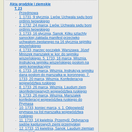
Akta grodzkie i ziemskie
T. 23
Przedmowa
1. 1731, 9 stycznia, Lwów. Uchwała sądu boni
ordinis lwowskiego
2. 1732, 24 marca, Lwów. Uchwała sądu boni
ordinis lwowskiego
3. 1733, 16 stycznia, Sanok. Kilku szlachty
sanockiej zakłada manifest przeciwko
uchwałom zwołanego na 16 stycz­nia sejmiku
wiszeńskiego
4. 1733, marzec początek, Warszawa. Józef
Mniszek marszałek w. kor. do sejmiku
wiszeńskiego. 5. 1733, 16 marca, Wisznia.
Instrukcya sejmiku wiszeńskiego posłom na
sejm konwokacyjny
6. 1733, 18 marca, Wisznia. Instrukcya sejmiku
dana posłom do marszałka w. koronnego. 7.
1733, 20 marca, Wisznia. Konfederacya
województwa ruskiego
8. 1733, 26 marca, Wisznia. Laudum ziem
skonfederowanych województwa ruskiego
9. 1733, 26 marca, Wisznia. Marszałek
konfederacyi województwa ruskiego do
Prymasa
10. 1733, koniec marca, s. 1. Odpowiedź
prymasa na list marszałka województwa
ruskiego
11. 1733, 14 kwietnia, Przemyśl. Ordynacya
sądów kapturowych ziemi przemyskiej
12. 1733, 15 kwietnia, Sanok. Laudum ziemian