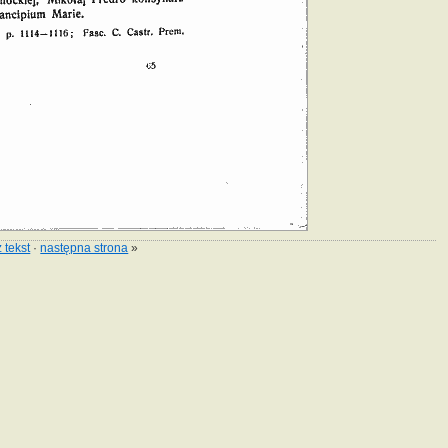
 tekst
·
następna strona
»