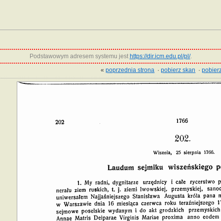
Podstawowym adresem systemu jest
https://dir.icm.edu.pl/pl/
.
«
poprzednia strona
·
pobierz skan
·
pobierz