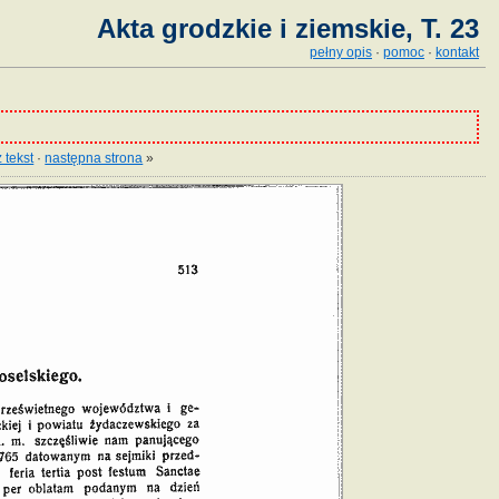
Akta grodzkie i ziemskie, T. 23
pełny opis
·
pomoc
·
kontakt
 tekst
·
następna strona
»