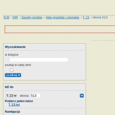
ICM
›
DIR
›
Zasoby polskie
›
Akta grodzkie i ziemskie
›
T. 23
› strona 513
Wyszukiwanie
w książce
szukaj w całej serii
Idź do
strona:
Pobierz pełen tekst
T. 23.txt
Nawigacja