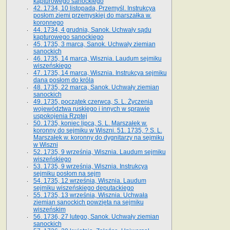
kapturowego sanockiego
42. 1734, 10 listopada, Przemyśl. Instrukcya
posłom ziemi przemyskiej do marszałka w.
koronnego
44. 1734, 4 grudnia, Sanok. Uchwały sądu
kapturowego sanockiego
45. 1735, 3 marca, Sanok. Uchwały ziemian
sanockich
46. 1735, 14 marca, Wisznia. Laudum sejmiku
wiszeńskiego
47. 1735, 14 marca, Wisznia. Instrukcya sejmiku
dana posłom do króla
48. 1735, 22 marca, Sanok. Uchwały ziemian
sanockich
49. 1735, początek czerwca, S. L. Życzenia
województwa ruskiego i innych w sprawie
uspokojenia Rzptej
50. 1735, koniec lipca, S. L. Marszałek w.
koronny do sejmiku w Wiszni. 51. 1735, ? S. L.
Marszałek w. koronny do dygnitarzy na sejmiku
w Wiszni
52. 1735, 9 września, Wisznia. Laudum sejmiku
wiszeńskiego
53. 1735, 9 września, Wisznia. Instrukcya
sejmiku posłom na sejm
54. 1735, 12 września, Wisznia. Laudum
sejmiku wiszeńskiego deputackiego
55. 1735, 13 września, Wisznia. Uchwała
ziemian sanockich powzięta na sejmiku
wiszeńskim
56. 1736, 27 lutego, Sanok. Uchwały ziemian
sanockich