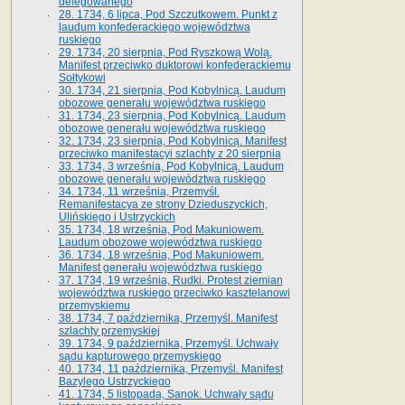
delegowanego
28. 1734, 6 lipca, Pod Szczutkowem. Punkt z
laudum konfederackiego województwa
ruskiego
29. 1734, 20 sierpnia, Pod Ryszkową Wolą.
Manifest przeciwko duktorowi konfederackiemu
Sołtykowi
30. 1734, 21 sierpnia, Pod Kobylnicą. Laudum
obozowe generału województwa ruskiego
31. 1734, 23 sierpnia, Pod Kobylnicą. Laudum
obozowe generału województwa ruskiego
32. 1734, 23 sierpnia, Pod Kobylnicą. Manifest
przeciwko manifestacyi szlachty z 20 sierpnia
33. 1734, 3 września, Pod Kobylnicą. Laudum
obozowe generału województwa ruskiego
34. 1734, 11 września, Przemyśl.
Remanifestacya ze strony Dzieduszyckich,
Ulińskiego i Ustrzyckich
35. 1734, 18 września, Pod Makuniowem.
Laudum obozowe województwa ruskiego
36. 1734, 18 września, Pod Makuniowem.
Manifest generału województwa ruskiego
37. 1734, 19 września, Rudki. Protest ziemian
województwa ruskiego przeciwko kasztelanowi
przemyskiemu
38. 1734, 7 października, Przemyśl. Manifest
szlachty przemyskiej
39. 1734, 9 października, Przemyśl. Uchwały
sądu kapturowego przemyskiego
40. 1734, 11 października, Przemyśl. Manifest
Bazylego Ustrzyckiego
41. 1734, 5 listopada, Sanok. Uchwały sądu