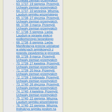
Uchwała ziemian przemyskich
63. 1737, 19 sierpnia, Przemyśl.
Uchwały ziemian przemyskich
64. 1737, 10 września, Wisznia.
Laudum sejmiku wiszeńskiego
65. 1738, 27 stycznia, Przemyśl.
Uchwały ziemian przemyskich­­.
66. 1738, 3 marca, Przemyśl.
Uchwały ziemian przemyskich­
67. 1738, 5 sierpnia, Lwów.
Laudum w sprawie elekcyi
podkomorzego lwowskiego
68. 1738, 6 sierpnia, Lwów.
Manifestacya przeciw udziałowi
w elekcyach sejmikowych z
powodu zasądzenia w procesie.
69. 1739, 9 marca, Przemyśl.
Uchwały ziemian przemyskich
70. 1739, 27 kwietnia, Przemyśl.
Uchwały ziemian przemyskich
71. 1739, 20 lipca, Przemyśl.
Uchwały ziemian przemyskich
72. 1739, 2 listopada, Przemyśl.
Uchwały ziemian przemyskich
73. 1740, 26 stycznia, Przemyśl.
Uchwały ziemian przemyskich
74. 1740, 4 kwietnia, Przemyśl.
Uchwały ziemian przemyskich
75. 1740, 22 sierpnia, Wisznia.
Laudum sejmiku wiszeńskiego
76. 1740, 22 sierpnia, Wisznia.
Instrukcya sejmiku posłom na