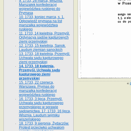
9. 1733, 26 marca, Wisznia.
Marszałek konfederacyi
województwa ruskiego do
Prymasa
10. 1733, koniec marca, s. 1.
Odpowiedź prymasa na list
marszałka województwa
ruskiego
11. 1733, 14 kwietnia, Przemyśl.
Ordynacya sądów kapturowych
ziemi przemyskiej
12. 1733, 15 kwietnia, Sanok.
Laudum ziemian sanockich
13. 1733, 18 kwietnia, Przemyśl.
Uchwała sądu kapturowego
ziemi przemyskiej
14. 1733, 18 kwietnia,
Przemyśl. Uchwała sądu
kapturowego ziemi
przemyskiej
15. 1733, 22 czerwca,
«
Warszawa. Prymas do
marszałka konfederacyi
województwa ruskiego
16. 1733, 3 lipca, Przemyśl.
Uchwała sądu kapturowego
przemyskiego w sprawie
sądownictwa. 17. 1733, 16 lipca,
Wisznia. Laudum sejmiku
wiszeńskiego
18. 1733, 9 sierpnia, Żydaczów.
Protest przeciwko uchwałom