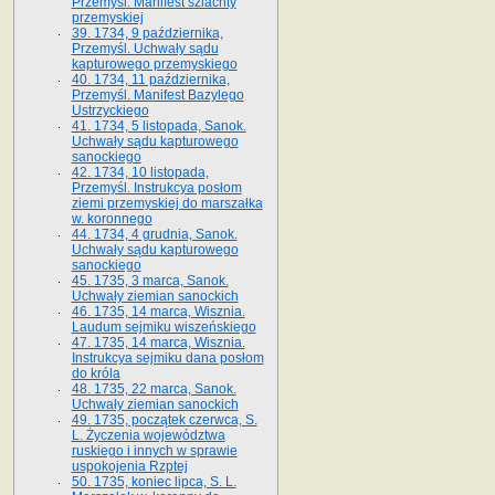
Przemyśl. Manifest szlachty
przemyskiej
39. 1734, 9 października,
Przemyśl. Uchwały sądu
kapturowego przemyskiego
40. 1734, 11 października,
Przemyśl. Manifest Bazylego
Ustrzyckiego
41. 1734, 5 listopada, Sanok.
Uchwały sądu kapturowego
sanockiego
42. 1734, 10 listopada,
Przemyśl. Instrukcya posłom
ziemi przemyskiej do marszałka
w. koronnego
44. 1734, 4 grudnia, Sanok.
Uchwały sądu kapturowego
sanockiego
45. 1735, 3 marca, Sanok.
Uchwały ziemian sanockich
46. 1735, 14 marca, Wisznia.
Laudum sejmiku wiszeńskiego
47. 1735, 14 marca, Wisznia.
Instrukcya sejmiku dana posłom
do króla
48. 1735, 22 marca, Sanok.
Uchwały ziemian sanockich
49. 1735, początek czerwca, S.
L. Życzenia województwa
ruskiego i innych w sprawie
uspokojenia Rzptej
50. 1735, koniec lipca, S. L.