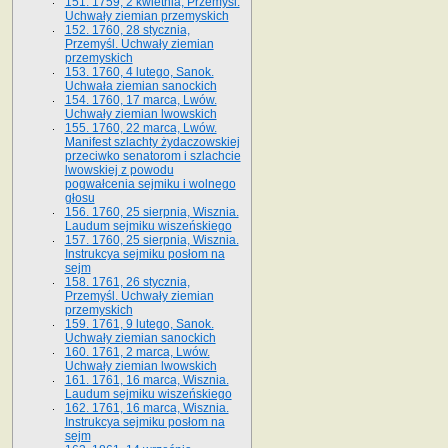
151. 1759, 2 kwietnia, Przemyśl.
Uchwały ziemian przemyskich
152. 1760, 28 stycznia,
Przemyśl. Uchwały ziemian
przemyskich
153. 1760, 4 lutego, Sanok.
Uchwała ziemian sanockich
154. 1760, 17 marca, Lwów.
Uchwały ziemian lwowskich
155. 1760, 22 marca, Lwów.
Manifest szlachty żydaczowskiej
przeciwko senatorom i szlachcie
lwowskiej z po­wodu
pogwałcenia sejmiku i wolnego
głosu
156. 1760, 25 sierpnia, Wisznia.
Laudum sejmiku wiszeńskiego
157. 1760, 25 sierpnia, Wisznia.
Instrukcya sejmiku posłom na
sejm
158. 1761, 26 stycznia,
Przemyśl. Uchwały ziemian
przemyskich
159. 1761, 9 lutego, Sanok.
Uchwały ziemian sanockich
160. 1761, 2 marca, Lwów.
Uchwały ziemian lwowskich
161. 1761, 16 marca, Wisznia.
Laudum sejmiku wiszeńskiego
162. 1761, 16 marca, Wisznia.
Instrukcya sejmiku posłom na
sejm