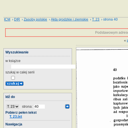
ICM
›
DIR
›
Zasoby polskie
›
Akta grodzkie i ziemskie
›
T. 23
› strona 40
Podstawowym adrese
«
Wyszukiwanie
w książce
szukaj w całej serii
Idź do
strona:
Pobierz pełen tekst
T. 23.txt
Nawigacja