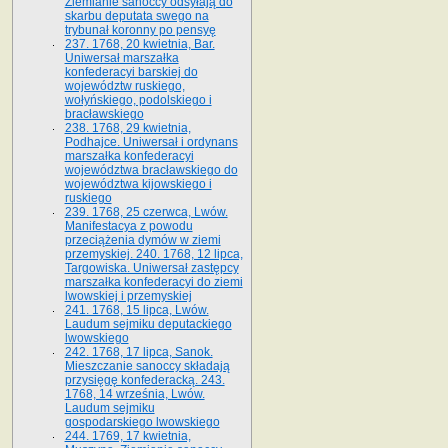
Ziemianie sanoccy odsyłają do
skarbu deputata swego na
trybunał koronny po pensyę
237. 1768, 20 kwietnia, Bar.
Uniwersał marszałka
konfederacyi barskiej do
województw ruskiego,
wołyńskiego, podolskiego i
bracławskiego
238. 1768, 29 kwietnia,
Podhajce. Uniwersał i ordynans
marszałka konfederacyi
województwa bracławskiego do
wo­jewództwa kijowskiego i
ruskiego
239. 1768, 25 czerwca, Lwów.
Manifestacya z powodu
przeciążenia dymów w ziemi
przemyskiej. 240. 1768, 12 lipca,
Targowiska. Uniwersał zastępcy
marszałka konfederacyi do ziemi
lwowskiej i przemyskiej
241. 1768, 15 lipca, Lwów.
Laudum sejmiku deputackiego
lwowskiego
242. 1768, 17 lipca, Sanok.
Mieszczanie sanoccy składają
przysięgę konfederacką. 243.
1768, 14 września, Lwów.
Laudum sejmiku
gospodarskiego lwowskiego
244. 1769, 17 kwietnia,