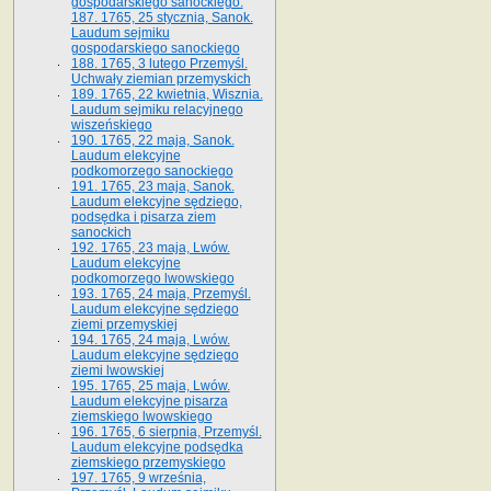
gospodarskiego sanockiego.
187. 1765, 25 stycznia, Sanok.
Laudum sejmiku
gospodarskiego sanockiego
188. 1765, 3 lutego Przemyśl.
Uchwały ziemian przemyskich
189. 1765, 22 kwietnia, Wisznia.
Laudum sejmiku relacyjnego
wiszeńskiego
190. 1765, 22 maja, Sanok.
Laudum elekcyjne
podkomorzego sanockiego
191. 1765, 23 maja, Sanok.
Laudum elekcyjne sędziego,
podsędka i pisarza ziem
sanockich
192. 1765, 23 maja, Lwów.
Laudum elekcyjne
podkomorzego lwowskiego
193. 1765, 24 maja, Przemyśl.
Laudum elekcyjne sędziego
ziemi przemyskiej
194. 1765, 24 maja, Lwów.
Laudum elekcyjne sędziego
ziemi lwowskiej
195. 1765, 25 maja, Lwów.
Laudum elekcyjne pisarza
ziemskiego lwowskiego
196. 1765, 6 sierpnia, Przemyśl.
Laudum elekcyjne podsędka
ziemskiego przemyskiego
197. 1765, 9 września,