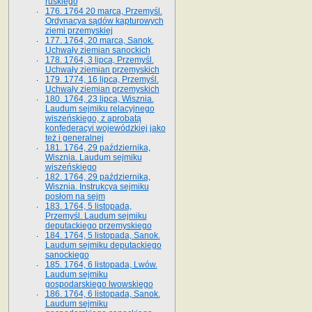
ruskiego
176. 1764 20 marca, Przemyśl.
Ordynacya sądów kapturowych
ziemi przemyskiej
177. 1764, 20 marca, Sanok.
Uchwały ziemian sanockich
178. 1764, 3 lipca, Przemyśl.
Uchwały ziemian przemyskich
179. 1774, 16 lipca, Przemyśl.
Uchwały ziemian przemyskich
180. 1764, 23 lipca, Wisznia.
Laudum sejmiku relacyjnego
wiszeńskiego, z aprobatą
konfederacyi wojewódzkiej jako
też i generalnej
181. 1764, 29 października,
Wisznia. Laudum sejmiku
wiszeńskiego
182. 1764, 29 października,
Wisznia. Instrukcya sejmiku
posłom na sejm
183. 1764, 5 listopada,
Przemyśl. Laudum sejmiku
deputackiego przemyskiego
184. 1764, 5 listopada, Sanok.
Laudum sejmiku deputackiego
sanockiego
185. 1764, 6 listopada, Lwów.
Laudum sejmiku
gospodarskiego lwowskiego
186. 1764, 6 listopada, Sanok.
Laudum sejmiku