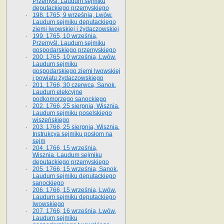
Przemyśl. Laudum sejmiku
deputackiego przemyskiego
198. 1765, 9 września, Lwów.
Laudum sejmiku deputackiego
ziemi lwowskiej i żydaczowskiej
199. 1765, 10 września,
Przemyśl. Laudum sejmiku
gospodarskiego przemyskiego
200. 1765, 10 września, Lwów.
Laudum sejmiku
gospodarskiego ziemi lwowskiej
i powiatu żydaczowskiego
201. 1766, 30 czerwca, Sanok.
Laudum elekcyjne
podkomorzego sanockiego
202. 1766, 25 sierpnia, Wisznia.
Laudum sejmiku poselskiego
wiszeńskiego
203. 1766, 25 sierpnia, Wisznia.
Instrukcya sejmiku posłom na
sejm
204. 1766, 15 września,
Wisznia. Laudum sejmiku
deputackiego przemyskiego
205. 1766, 15 września, Sanok.
Laudum sejmiku deputackiego
sanockiego
206. 1766, 15 września, Lwów.
Laudum sejmiku deputackiego
lwowskiego
207. 1766, 16 września, Lwów.
Laudum sejmiku