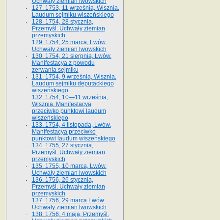
Uchwały ziemian lwowskich
127. 1753, 11 września, Wisznia.
Laudum sejmiku wiszeńskiego
128. 1754, 28 stycznia,
Przemyśl. Uchwały ziemian
przemyskich
129. 1754, 25 marca, Lwów.
Uchwały ziemian lwowskich
130. 1754, 21 sierpnia, Lwów.
Manifestacya z powodu
zerwania sejmiku
131. 1754, 9 września, Wisznia.
Laudum sejmiku deputackiego
wiszeńskiego
132. 1754, 10—11 września,
Wisznia. Manifestacya
przeciwko punktowi laudum
wiszeńskiego
133. 1754, 4 listopada, Lwów.
Manifestacya przeciwko
punktowi laudum wiszeńskiego
134. 1755, 27 stycznia,
Przemyśl. Uchwały ziemian
przemyskich
135. 1755, 10 marca, Lwów.
Uchwały ziemian lwowskich
136. 1756, 26 stycznia,
Przemyśl. Uchwały ziemian
przemyskich
137. 1756, 29 marca Lwów.
Uchwały ziemian lwowskich
138. 1756, 4 maja, Przemyśl.