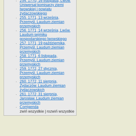
254. 1770, 16 listopada, Lwów.
Uniwersał komisarzy ziemi
lwowskiej i powiatu
żydaczowskiego
255. 1771, 13 września,
Przemyśl. Laudum ziemian
przemyskich
256. 1771, 14 września, Lwów.
Laudum sejmiku
gospodarskiego lwowskiego
257. 1771, 19 października,
Przemyśl. Laudum ziemian
przemyskich
258. 1771, 6 listopada,
Przemyśl. Laudum ziemian
przemyskich
259. 1772, 27 stycznia,
Przemyśl. Laudum ziemian
przemyskich
260. 1772, 11 sierpnia,
Żydaczów. Laudum ziemian
żydaczowskich
261. 1772, 31 sierpnia,
Jarosław. Laudum ziemian
przemyskich
Corrigenda
zwiń wszystkie
|
rozwiń wszystkie