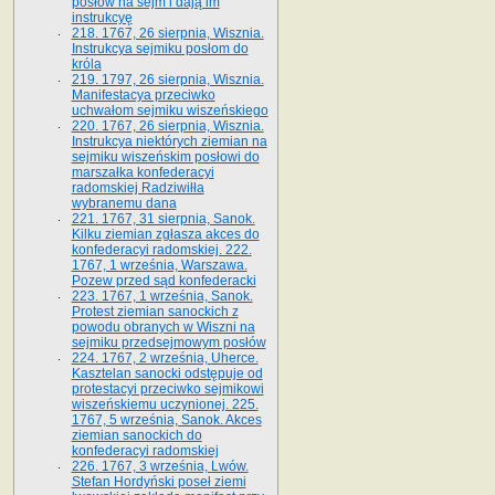
posłów na sejm i dają im
instrukcyę
218. 1767, 26 sierpnia, Wisznia.
Instrukcya sejmiku posłom do
króla
219. 1797, 26 sierpnia, Wisznia.
Manifestacya przeciwko
uchwałom sejmiku wiszeńskiego
220. 1767, 26 sierpnia, Wisznia.
Instrukcya niektórych ziemian na
sejmiku wiszeńskim posłowi do
marszałka konfe­deracyi
radomskiej Radziwiłła
wybranemu dana
221. 1767, 31 sierpnia, Sanok.
Kilku ziemian zgłasza akces do
konfederacyi radomskiej. 222.
1767, 1 września, Warszawa.
Pozew przed sąd konfederacki
223. 1767, 1 września, Sanok.
Protest ziemian sanockich z
powodu obranych w Wiszni na
sejmiku przedsejmo­wym posłów
224. 1767, 2 września, Uherce.
Kasztelan sanocki odstępuje od
protestacyi przeciwko sejmikowi
wiszeńskiemu uczynionej. 225.
1767, 5 września, Sanok. Akces
ziemian sanockich do
konfederacyi radomskiej
226. 1767, 3 września, Lwów.
Stefan Hordyński poseł ziemi