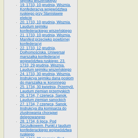
sejmiku wiszeńskiego
19. 1733, 10 grudnia, Wisznia.
Konfederacya województwa
ruskiego przy Stanisławie
elekcie
20. 1733, 10 grudnia, Wisznia.
Laudum sejmiku
konfederackiego wiszeńskiego
21. 1733, 10 grudnia, Wisznia.
Manifest przeciwko powtórnej
konfederacyi
22. 1733, 12 grudnia,
Dołhomościska. Uniwersał
marszałka konfederacyi
województwa ruskiego. 23.
1733, 29 grudnia, Wisznia.
Laudum sejmiku wiszeńskiego
24. 1733, 30 grudnia, Wisznia.
Instrukcya sejmiku dana posłom
do marszałka w. koronnego
25. 1734, 30 kwietnia, Przemyśl.
Laudum ziemian przemyskich
26. 1734, 7 czerwca, Sanok.
Laudum ziemian sanockich
27. 1734, 7 czerwca, Sanok.
Instrukcya dla komisarza do
zlustrowania chorągwi
delegowanego
28. 1734, 6 lipca, Pod
Szczutkowem. Punkt z laudum
konfederackiego województwa
ruskiego