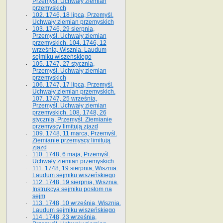
Przemyśl. Uchwały ziemian
przemyskich
102. 1746, 18 lipca, Przemyśl.
Uchwały ziemian przemyskich
103. 1746, 29 sierpnia,
Przemyśl. Uchwały ziemian
przemyskich. 104. 1746, 12
września, Wisznia. Laudum
sejmiku wiszeńskiego
105. 1747, 27 stycznia,
Przemyśl. Uchwały ziemian
przemyskich
106. 1747, 17 lipca, Przemyśl.
Uchwały ziemian przemyskich.
107. 1747, 25 września,
Przemyśl. Uchwały ziemian
przemyskich. 108. 1748, 26
stycznia, Przemyśl. Ziemianie
przemyscy limitują zjazd
109. 1748, 11 marca, Przemyśl.
Ziemianie przemyscy limitują
zjazd
110. 1748, 6 maja, Przemyśl.
Uchwały ziemian przemyskich
111. 1748, 19 sierpnia, Wisznia.
Laudum sejmiku wiszeńskiego
112. 1748, 19 sierpnia, Wisznia.
Instrukcya sejmiku posłom na
sejm
113. 1748, 10 września, Wisznia.
Laudum sejmiku wiszeńskiego
114. 1748, 23 września,