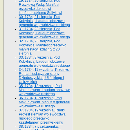
29. 1734, 20 sierpnia, Pod
Ryszkową Wolą. Manifest
przeciwko duktorowi
konfederackiemu Sołtykowi
30. 1734, 21 sierpnia, Pod
Kobylnicą. Laudum obozowe
generału województwa ruskiego
31. 1734, 23 sierpnia, Pod
Kobylnicą. Laudum obozowe
generału województwa ruskiego
32. 1734, 23 sierpnia, Pod
Kobylnicą. Manifest przeciwko
manifestacyi szlachty z 20
sierpnia
33. 1734, 3 września, Pod
Kobylnicą. Laudum obozowe
generału województwa ruskiego
34. 1734, 11 września, Przemyśl.
Remanifestacya ze strony
Dzieduszyckich, Ulińskiego i
Ustrzyckich
35. 1734, 18 września, Pod
Makuniowem. Laudum obozowe
województwa ruskiego
36. 1734, 18 września, Pod
Makuniowem. Manifest generału
województwa ruskiego
37. 1734, 19 września, Rudki.
Protest ziemian województwa
ruskiego przeciwko
kasztelanowi przemyskiemu
38. 1734, 7 października,