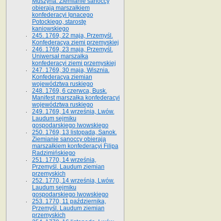
Muszyna. Ziemianie sanoccy
obierają marszałkiem
konfederacyi Ignacego
Potockiego, starostę
kaniowskiego
245. 1769, 22 maja, Przemyśl.
Konfederacya ziemi przemyskiej
246. 1769, 23 maja, Przemyśl.
Uniwersał marszałka
konfederacyi ziemi przemyskiej
247. 1769, 30 maja, Wisznia.
Konfederacya ziemian
województwa ruskiego
248. 1769, 6 czerwca, Busk.
Manifest marszałka konfederacyi
województwa ruskiego
249. 1769, 14 września, Lwów.
Laudum sejmiku
gospodarskiego lwowskiego
250. 1769, 13 listopada, Sanok.
Ziemianie sanoccy obierają
marszałkiem konfederacyi Filipa
Radzimińskiego
251. 1770, 14 września,
Przemyśl. Laudum ziemian
przemyskich
252. 1770, 14 września, Lwów.
Laudum sejmiku
gospodarskiego lwowskiego
253. 1770, 11 października,
Przemyśl. Laudum ziemian
przemyskich