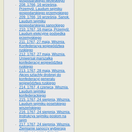
gospodarskiego lwowskiego
208. 1766, 16 września,
Przemyśl. Laudum sejmiku
gospodarskiego przemyskiego
209. 1766, 16 września, Sanok.
Laudum sejmiku
gospodarskiego sanockiego
210. 1767, 16 marca, Przemyśl.
Laudum elekcyjne podsędka
przemyskiego
211. 1767, 27 maja, Wisznia.
Konfederacya województwa
ruskiego
212. 1767, 27 maja, Wisznia.
Uniwersał marszałka
konfederacyi województwa
ruskiego
213. 1767, 28 maja, Wisznia.
Akces szlachty drobnej do
konfederacyi generału
województwa ruskiego
214. 1767, 4 czerwca, Wisznia.
Laudum sejmiku
konfederackiego
215. 1767, 24 sierpnia, Wisznia.
Laudum sejmiku poselskiego
wiszeńskiego
216. 1767, 24 sierpnia, Wisznia.
Instrukcya sejmiku posłom na
sejm
217. 1767, 24 sierpnia, Wisznia.
Ziemianie sanoccy wybierają