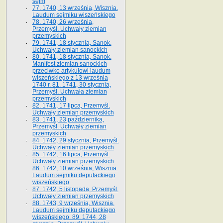
sejm
77. 1740, 13 września, Wisznia.
Laudum sejmiku wiszeńskiego
78. 1740, 26 września,
Przemyśl. Uchwały ziemian
przemyskich
79. 1741, 18 stycznia, Sanok.
Uchwały ziemian sanockich
80. 1741, 18 stycznia, Sanok.
Manifest ziemian sanockich
przeciwko artykułowi laudum
wiszeńskiego z 13 wrze­śnia
1740 r. 81. 1741, 30 stycznia,
Przemyśl. Uchwała ziemian
przemyskich
82. 1741, 17 lipca, Przemyśl.
Uchwały ziemian przemyskich
83. 1741, 23 października,
Przemyśl. Uchwały ziemian
przemyskich
84. 1742, 29 stycznia, Przemyśl.
Uchwały ziemian przemyskich
85. 1742, 16 lipca, Przemyśl.
Uchwały ziemian przemyskich.
86. 1742, 10 września, Wisznia.
Laudum sejmiku deputackiego
wiszeńskiego
87. 1742, 5 listopada, Przemyśl.
Uchwały ziemian przemyskich
88. 1743, 9 września, Wisznia.
Laudum sejmiku deputackiego
wiszeńskiego. 89. 1744, 28