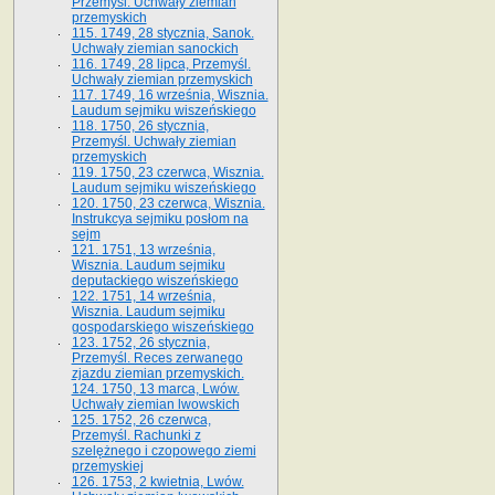
Przemyśl. Uchwały ziemian
przemyskich
115. 1749, 28 stycznia, Sanok.
Uchwały ziemian sanockich
116. 1749, 28 lipca, Przemyśl.
Uchwały ziemian przemyskich
117. 1749, 16 września, Wisznia.
Laudum sejmiku wiszeńskiego
118. 1750, 26 stycznia,
Przemyśl. Uchwały ziemian
przemyskich
119. 1750, 23 czerwca, Wisznia.
Laudum sejmiku wiszeńskiego
120. 1750, 23 czerwca, Wisznia.
Instrukcya sejmiku posłom na
sejm
121. 1751, 13 września,
Wisznia. Laudum sejmiku
deputackiego wiszeńskiego
122. 1751, 14 września,
Wisznia. Laudum sejmiku
gospodarskiego wiszeńskiego
123. 1752, 26 stycznia,
Przemyśl. Reces zerwanego
zjazdu ziemian przemyskich.
124. 1750, 13 marca, Lwów.
Uchwały ziemian lwowskich
125. 1752, 26 czerwca,
Przemyśl. Rachunki z
szelężnego i czopowego ziemi
przemyskiej
126. 1753, 2 kwietnia, Lwów.