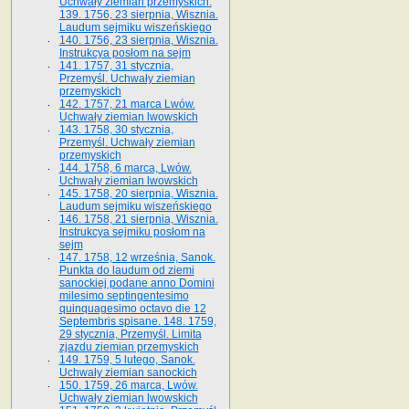
Uchwały ziemian przemyskich.
139. 1756, 23 sierpnia, Wisznia.
Laudum sejmiku wiszeńskiego
140. 1756, 23 sierpnia, Wisznia.
Instrukcya posłom na sejm
141. 1757, 31 stycznia,
Przemyśl. Uchwały ziemian
przemyskich
142. 1757, 21 marca Lwów.
Uchwały ziemian lwowskich
143. 1758, 30 stycznia,
Przemyśl. Uchwały ziemian
przemyskich
144. 1758, 6 marca, Lwów.
Uchwały ziemian lwowskich
145. 1758, 20 sierpnia, Wisznia.
Laudum sejmiku wiszeńskiego
146. 1758, 21 sierpnia, Wisznia.
Instrukcya sejmiku posłom na
sejm
147. 1758, 12 września, Sanok.
Punkta do laudum od ziemi
sanockiej podane anno Domini
milesimo septingentesimo
quinquagesimo octavo die 12
Septembris spisane. 148. 1759,
29 stycznia, Przemyśl. Limita
zjazdu ziemian przemyskich
149. 1759, 5 lutego, Sanok.
Uchwały ziemian sanockich
150. 1759, 26 marca, Lwów.
Uchwały ziemian lwowskich