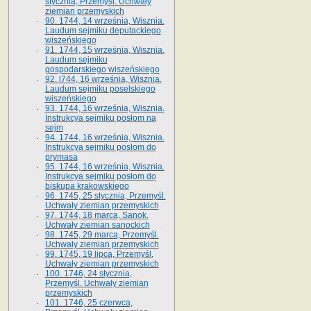
stycznia, Przemyśl. Uchwały
ziemian przemyskich
90. 1744, 14 września, Wisznia.
Laudum sejmiku deputackiego
wiszeńskiego
91. 1744, 15 września, Wisznia.
Laudum sejmiku
gospodarskiego wiszeńskiego
92. l744, 16 września, Wisznia.
Laudum sejmiku poselskiego
wiszeńskiego
93. 1744, 16 września, Wisznia.
Instrukcya sejmiku posłom na
sejm
94. 1744, 16 września, Wisznia.
Instrukcya sejmiku posłom do
prymasa
95. 1744, 16 września, Wisznia.
Instrukcya sejmiku posłom do
biskupa krakowskiego
96. 1745, 25 stycznia, Przemyśl.
Uchwały ziemian przemyskich
97. 1744, 18 marca, Sanok.
Uchwały ziemian sanockich
98. 1745, 29 marca, Przemyśl.
Uchwały ziemian przemyskich
99. 1745, 19 lipca, Przemyśl.
Uchwały ziemian przemyskich
100. 1746, 24 stycznia,
Przemyśl. Uchwały ziemian
przemyskich
101. 1746, 25 czerwca,