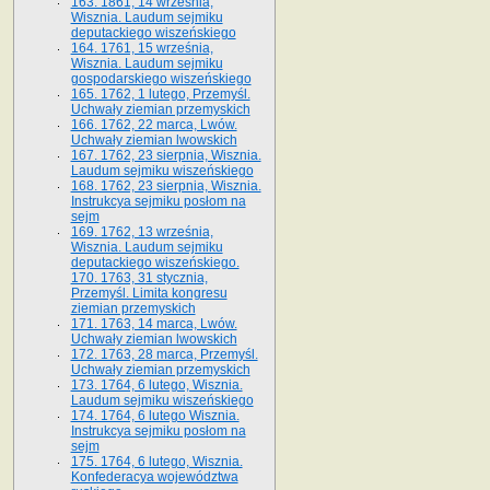
163. 1861, 14 września,
Wisznia. Laudum sejmiku
deputackiego wiszeńskiego
164. 1761, 15 września,
Wisznia. Laudum sejmiku
gospodarskiego wiszeńskiego
165. 1762, 1 lutego, Przemyśl.
Uchwały ziemian przemyskich
166. 1762, 22 marca, Lwów.
Uchwały ziemian lwowskich
167. 1762, 23 sierpnia, Wisznia.
Laudum sejmiku wiszeńskiego
168. 1762, 23 sierpnia, Wisznia.
Instrukcya sejmiku posłom na
sejm
169. 1762, 13 września,
Wisznia. Laudum sejmiku
deputackiego wiszeńskiego.
170. 1763, 31 stycznia,
Przemyśl. Limita kongresu
ziemian przemyskich
171. 1763, 14 marca, Lwów.
Uchwały ziemian lwowskich
172. 1763, 28 marca, Przemyśl.
Uchwały ziemian przemyskich
173. 1764, 6 lutego, Wisznia.
Laudum sejmiku wiszeńskiego
174. 1764, 6 lutego Wisznia.
Instrukcya sejmiku posłom na
sejm
175. 1764, 6 lutego, Wisznia.
Konfederacya województwa