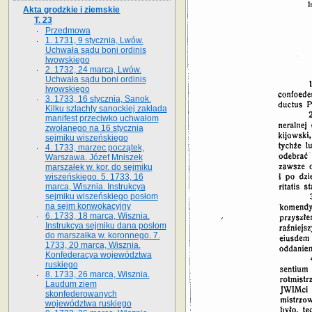
Akta grodzkie i ziemskie
T. 23
Przedmowa
1. 1731, 9 stycznia, Lwów.
Uchwała sądu boni ordinis
lwowskiego
2. 1732, 24 marca, Lwów.
Uchwała sądu boni ordinis
lwowskiego
3. 1733, 16 stycznia, Sanok.
Kilku szlachty sanockiej zakłada
manifest przeciwko uchwałom
zwołanego na 16 stycz­nia
sejmiku wiszeńskiego
4. 1733, marzec początek,
Warszawa. Józef Mniszek
marszałek w. kor. do sejmiku
wiszeńskiego. 5. 1733, 16
marca, Wisznia. Instrukcya
sejmiku wiszeńskiego posłom
na sejm konwokacyjny
6. 1733, 18 marca, Wisznia.
Instrukcya sejmiku dana posłom
do marszałka w. koronnego. 7.
1733, 20 marca, Wisznia.
Konfederacya województwa
ruskiego
8. 1733, 26 marca, Wisznia.
Laudum ziem
skonfederowanych
województwa ruskiego