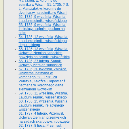
Marszałek w. koronny do
sejmiku w Wiszni. 51. 1735, ? S.
L. Marszałek w. koronny do
dygnitarzy na sejmiku w Wiszni
52. 1735, 9 września, Wisznia.
Laudum sejmiku wiszeńskiego
53. 1735, 9 września, Wisznia.
Instrukcya sejmiku posłom na
sejm
54. 1735, 12 września, Wisznia.
Laudum sejmiku wiszeńskiego
deputackiego
55. 1735, 13 września, Wisznia.
Uchwała ziemian sanockich
powzięta na sejmiku wiszeńskim
56. 1736, 27 lutego, Sanok.
Uchwały ziemian sanockich
57. 1736, 20 kwietnia, Załoźce.
Uniwersał hetmana w.
koronnego. 58. 1736. 20
kwietnia, Załoźce. Odpowiedź
hetmana w. koronnego dana
ziemianom lwowskim
59. 1736, 11 września, Wisznia.
Laudum sejmiku wiszeńskiego
60. 1736, 25 września, Wisznia.
Laudum sejmiku relacyjnego
wiszeńskiego
61. 1737, 4 lutego, Przemyśl.
Uchwały ziemian przemyskich
na sądach skarbowych powzięte
62. 1737, 8 lipca, Przemyśl.