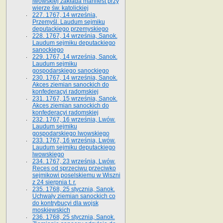
lwowskiej zakłada manifest przy
wierze św. ka­tolickiej
227. 1767, 14 września,
Przemyśl. Laudum sejmiku
deputackiego przemyskiego
228. 1767, 14 września, Sanok.
Laudum sejmiku deputackiego
sanockiego
229. 1767, 14 września, Sanok.
Laudum sejmiku
gospodarskiego sanockiego
230. 1767, 14 września, Sanok.
Akces ziemian sanockich do
konfederacyi radomskiej
231. 1767, 15 września, Sanok.
Akces ziemian sanockich do
konfederacyi radomskiej
232. 1767, 16 września, Lwów.
Laudum sejmiku
gospodarskiego lwowskiego
233. 1767, 16 września, Lwów.
Laudum sejmiku deputackiego
lwowskiego
234. 1767, 23 września, Lwów.
Reces od sprzeciwu przeciwko
sejmikowi poselskiemu w Wiszni
z 24 sierpnia t. r.
235. 1768, 25 stycznia, Sanok.
Uchwały ziemian sanockich co
do kontrybucyi dla wojsk
moskiewskich
236. 1768, 25 stycznia, Sanok.