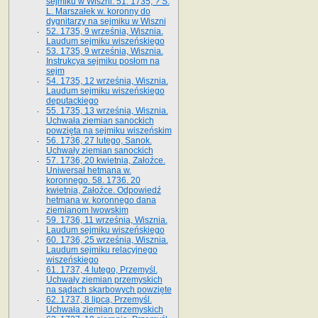
sejmiku w Wiszni. 51. 1735, ? S.
L. Marszałek w. koronny do
dygnitarzy na sejmiku w Wiszni
52. 1735, 9 września, Wisznia.
Laudum sejmiku wiszeńskiego
53. 1735, 9 września, Wisznia.
Instrukcya sejmiku posłom na
sejm
54. 1735, 12 września, Wisznia.
Laudum sejmiku wiszeńskiego
deputackiego
55. 1735, 13 września, Wisznia.
Uchwała ziemian sanockich
powzięta na sejmiku wiszeńskim
56. 1736, 27 lutego, Sanok.
Uchwały ziemian sanockich
57. 1736, 20 kwietnia, Załoźce.
Uniwersał hetmana w.
koronnego. 58. 1736. 20
kwietnia, Załoźce. Odpowiedź
hetmana w. koronnego dana
ziemianom lwowskim
59. 1736, 11 września, Wisznia.
Laudum sejmiku wiszeńskiego
60. 1736, 25 września, Wisznia.
Laudum sejmiku relacyjnego
wiszeńskiego
61. 1737, 4 lutego, Przemyśl.
Uchwały ziemian przemyskich
na sądach skarbowych powzięte
62. 1737, 8 lipca, Przemyśl.
Uchwała ziemian przemyskich