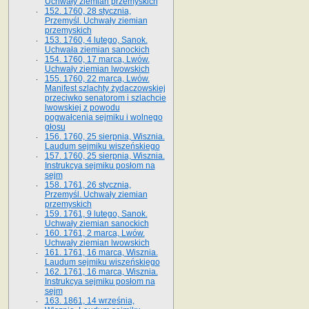
Uchwały ziemian przemyskich
152. 1760, 28 stycznia,
Przemyśl. Uchwały ziemian
przemyskich
153. 1760, 4 lutego, Sanok.
Uchwała ziemian sanockich
154. 1760, 17 marca, Lwów.
Uchwały ziemian lwowskich
155. 1760, 22 marca, Lwów.
Manifest szlachty żydaczowskiej
przeciwko senatorom i szlachcie
lwowskiej z po­wodu
pogwałcenia sejmiku i wolnego
głosu
156. 1760, 25 sierpnia, Wisznia.
Laudum sejmiku wiszeńskiego
157. 1760, 25 sierpnia, Wisznia.
Instrukcya sejmiku posłom na
sejm
158. 1761, 26 stycznia,
Przemyśl. Uchwały ziemian
przemyskich
159. 1761, 9 lutego, Sanok.
Uchwały ziemian sanockich
160. 1761, 2 marca, Lwów.
Uchwały ziemian lwowskich
161. 1761, 16 marca, Wisznia.
Laudum sejmiku wiszeńskiego
162. 1761, 16 marca, Wisznia.
Instrukcya sejmiku posłom na
sejm
163. 1861, 14 września,