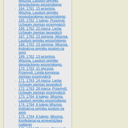
Wisznia. Laudum sejmiku
deputackiego wiszeńskiego
164. 1761, 15 września,
Wisznia. Laudum sejmiku
gospodarskiego wiszeńskiego
165. 1762, 1 lutego, Przemyśl.
Uchwały ziemian przemyskich
166. 1762, 22 marca, Lwów.
Uchwały ziemian lwowskich
167. 1762, 23 sierpnia, Wisznia.
Laudum sejmiku wiszeńskiego
168. 1762, 23 sierpnia, Wisznia.
Instrukcya sejmiku posłom na
sejm
169. 1762, 13 września,
Wisznia. Laudum sejmiku
deputackiego wiszeńskiego.
170. 1763, 31 stycznia,
Przemyśl. Limita kongresu
ziemian przemyskich
171. 1763, 14 marca, Lwów.
Uchwały ziemian lwowskich
172. 1763, 28 marca, Przemyśl.
Uchwały ziemian przemyskich
173. 1764, 6 lutego, Wisznia.
Laudum sejmiku wiszeńskiego
174. 1764, 6 lutego Wisznia.
Instrukcya sejmiku posłom na
sejm
175. 1764, 6 lutego, Wisznia.
Konfederacya województwa
ruskiego