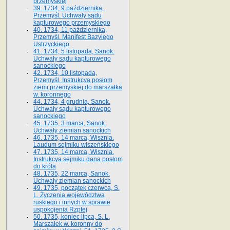
przemyskiej
39. 1734, 9 października,
Przemyśl. Uchwały sądu
kapturowego przemyskiego
40. 1734, 11 października,
Przemyśl. Manifest Bazylego
Ustrzyckiego
41. 1734, 5 listopada, Sanok.
Uchwały sądu kapturowego
sanockiego
42. 1734, 10 listopada,
Przemyśl. Instrukcya posłom
ziemi przemyskiej do marszałka
w. koronnego
44. 1734, 4 grudnia, Sanok.
Uchwały sądu kapturowego
sanockiego
45. 1735, 3 marca, Sanok.
Uchwały ziemian sanockich
46. 1735, 14 marca, Wisznia.
Laudum sejmiku wiszeńskiego
47. 1735, 14 marca, Wisznia.
Instrukcya sejmiku dana posłom
do króla
48. 1735, 22 marca, Sanok.
Uchwały ziemian sanockich
49. 1735, początek czerwca, S.
L. Życzenia województwa
ruskiego i innych w sprawie
uspokojenia Rzptej
50. 1735, koniec lipca, S. L.
Marszałek w. koronny do