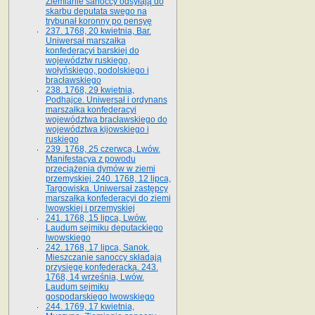
Ziemianie sanoccy odsyłają do
skarbu deputata swego na
trybunał koronny po pensyę
237. 1768, 20 kwietnia, Bar.
Uniwersał marszałka
konfederacyi barskiej do
województw ruskiego,
wołyńskiego, podolskiego i
bracławskiego
238. 1768, 29 kwietnia,
Podhajce. Uniwersał i ordynans
marszałka konfederacyi
województwa bracławskiego do
wo­jewództwa kijowskiego i
ruskiego
239. 1768, 25 czerwca, Lwów.
Manifestacya z powodu
przeciążenia dymów w ziemi
przemyskiej. 240. 1768, 12 lipca,
Targowiska. Uniwersał zastępcy
marszałka konfederacyi do ziemi
lwowskiej i przemyskiej
241. 1768, 15 lipca, Lwów.
Laudum sejmiku deputackiego
lwowskiego
242. 1768, 17 lipca, Sanok.
Mieszczanie sanoccy składają
przysięgę konfederacką. 243.
1768, 14 września, Lwów.
Laudum sejmiku
gospodarskiego lwowskiego
244. 1769, 17 kwietnia,