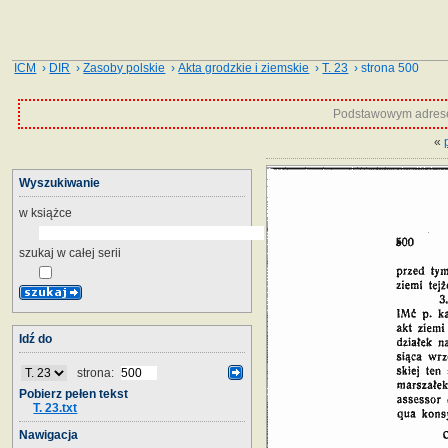
ICM
›
DIR
›
Zasoby polskie
›
Akta grodzkie i ziemskie
›
T. 23
› strona 500
Podstawowym adrese
«
Wyszukiwanie
w książce
szukaj w całej serii
Idź do
strona:
Pobierz pełen tekst
T. 23.txt
Nawigacja