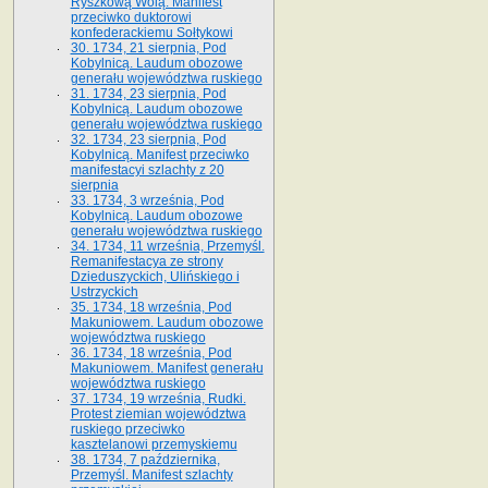
Ryszkową Wolą. Manifest
przeciwko duktorowi
konfederackiemu Sołtykowi
30. 1734, 21 sierpnia, Pod
Kobylnicą. Laudum obozowe
generału województwa ruskiego
31. 1734, 23 sierpnia, Pod
Kobylnicą. Laudum obozowe
generału województwa ruskiego
32. 1734, 23 sierpnia, Pod
Kobylnicą. Manifest przeciwko
manifestacyi szlachty z 20
sierpnia
33. 1734, 3 września, Pod
Kobylnicą. Laudum obozowe
generału województwa ruskiego
34. 1734, 11 września, Przemyśl.
Remanifestacya ze strony
Dzieduszyckich, Ulińskiego i
Ustrzyckich
35. 1734, 18 września, Pod
Makuniowem. Laudum obozowe
województwa ruskiego
36. 1734, 18 września, Pod
Makuniowem. Manifest generału
województwa ruskiego
37. 1734, 19 września, Rudki.
Protest ziemian województwa
ruskiego przeciwko
kasztelanowi przemyskiemu
38. 1734, 7 października,
Przemyśl. Manifest szlachty