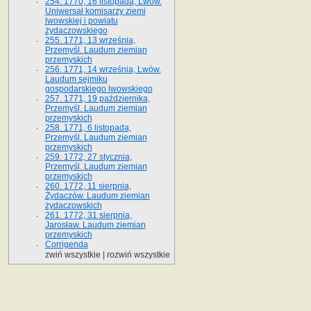
254. 1770, 16 listopada, Lwów.
Uniwersał komisarzy ziemi
lwowskiej i powiatu
żydaczowskiego
255. 1771, 13 września,
Przemyśl. Laudum ziemian
przemyskich
256. 1771, 14 września, Lwów.
Laudum sejmiku
gospodarskiego lwowskiego
257. 1771, 19 października,
Przemyśl. Laudum ziemian
przemyskich
258. 1771, 6 listopada,
Przemyśl. Laudum ziemian
przemyskich
259. 1772, 27 stycznia,
Przemyśl. Laudum ziemian
przemyskich
260. 1772, 11 sierpnia,
Żydaczów. Laudum ziemian
żydaczowskich
261. 1772, 31 sierpnia,
Jarosław. Laudum ziemian
przemyskich
Corrigenda
zwiń wszystkie
|
rozwiń wszystkie