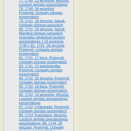
77. 1740, 13 września, Wisznia.
Laudum sejmiku wiszeńskiego
78. 1740, 26 września,
Przemyśl. Uchwały ziemian
przemyskich
79. 1741, 18 stycznia, Sanok.
Uchwały ziemian sanockich
80. 1741, 18 stycznia, Sanok.
Manifest ziemian sanockich
przeciwko artykułowi laudum
wiszeńskiego z 13 wrze­śnia
1740 r. 81. 1741, 30 stycznia,
Przemyśl. Uchwała ziemian
przemyskich
82. 1741, 17 lipca, Przemyśl.
Uchwały ziemian przemyskich
83. 1741, 23 października,
Przemyśl. Uchwały ziemian
przemyskich
84. 1742, 29 stycznia, Przemyśl.
Uchwały ziemian przemyskich
85. 1742, 16 lipca, Przemyśl.
Uchwały ziemian przemyskich.
86. 1742, 10 września, Wisznia.
Laudum sejmiku deputackiego
wiszeńskiego
87. 1742, 5 listopada, Przemyśl.
Uchwały ziemian przemyskich
88. 1743, 9 września, Wisznia.
Laudum sejmiku deputackiego
wiszeńskiego. 89. 1744, 28
stycznia, Przemyśl. Uchwały