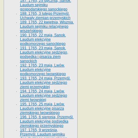
187. 1765, 25 stycznia, Sanok.
Laudum sejmiku
gospodarskiego sanockiego
188. 1765, 3 lutego Przemyśl.
Uchwały ziemian przemyskich
189. 1765, 22 kwietnia, Wisznia.
Laudum sejmiku relacyjnego
wiszeńskiego
190. 1765, 22 maja, Sanok.
Laudum elekcyjne
podkomorzego sanockiego
191. 1765, 23 maja, Sanok.
Laudum elekcyjne sędziego,
podsędka i pisarza ziem
sanockich
192. 1765, 23 maja, Lwów.
Laudum elekcyjne
podkomorzego lwowskiego
193. 1765, 24 maja, Przemyśl.
Laudum elekcyjne sędziego
ziemi przemyskiej
194. 1765, 24 maja, Lwów.
Laudum elekcyjne sędziego
ziemi lwowskiej
195. 1765, 25 maja, Lwów.
Laudum elekcyjne pisarza
ziemskiego lwowskiego
196. 1765, 6 sierpnia, Przemyśl.
Laudum elekcyjne podsędka
ziemskiego przemyskiego
197. 1765, 9 września,
Przemyśl. Laudum sejmiku