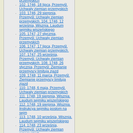
przemyskich
102. 1746, 18 lipca, Przemyśl.
Uchwały ziemian przemyskich
103. 1746, 29 sierpnia,
Przemyśl. Uchwały ziemian
przemyskich. 104. 1746, 12
września, Wisznia. Laudum
sejmiku wiszeńskiego
105. 1747, 27 stycznia,
Przemyśl. Uchwały ziemian
przemyskich
106. 1747, 17 lipca, Przemyśl.
Uchwały ziemian przemyskich.
107. 1747, 25 września,
Przemyśl. Uchwały ziemian
przemyskich. 108. 1748, 26
stycznia, Przemyśl. Ziemianie
przemyscy limitują zjazd
109. 1748, 11 marca, Przemyśl.
Ziemianie przemyscy limitują
zjazd
110. 1748, 6 maja, Przemyśl.
Uchwały ziemian przemyskich
111. 1748, 19 sierpnia, Wisznia.
Laudum sejmiku wiszeńskiego
112. 1748, 19 sierpnia, Wisznia.
Instrukcya sejmiku posłom na
sejm
113. 1748, 10 września, Wisznia.
Laudum sejmiku wiszeńskiego
114. 1748, 23 września,
Przemyśl. Uchwały ziemian