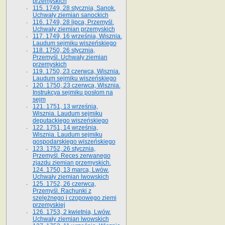
przemyskich
115. 1749, 28 stycznia, Sanok.
Uchwały ziemian sanockich
116. 1749, 28 lipca, Przemyśl.
Uchwały ziemian przemyskich
117. 1749, 16 września, Wisznia.
Laudum sejmiku wiszeńskiego
118. 1750, 26 stycznia,
Przemyśl. Uchwały ziemian
przemyskich
119. 1750, 23 czerwca, Wisznia.
Laudum sejmiku wiszeńskiego
120. 1750, 23 czerwca, Wisznia.
Instrukcya sejmiku posłom na
sejm
121. 1751, 13 września,
Wisznia. Laudum sejmiku
deputackiego wiszeńskiego
122. 1751, 14 września,
Wisznia. Laudum sejmiku
gospodarskiego wiszeńskiego
123. 1752, 26 stycznia,
Przemyśl. Reces zerwanego
zjazdu ziemian przemyskich.
124. 1750, 13 marca, Lwów.
Uchwały ziemian lwowskich
125. 1752, 26 czerwca,
Przemyśl. Rachunki z
szelężnego i czopowego ziemi
przemyskiej
126. 1753, 2 kwietnia, Lwów.
Uchwały ziemian lwowskich