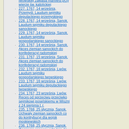
lwowskiej zakłada manifest przy
wierze św. ka­tolickiej
227. 1767, 14 września,
Przemyśl. Laudum sejmiku
deputackiego przemyskiego
228. 1767, 14 września, Sanok.
Laudum sejmiku deputackiego
sanockiego
229. 1767, 14 września, Sanok.
Laudum sejmiku
gospodarskiego sanockiego
230. 1767, 14 września, Sanok.
Akces ziemian sanockich do
konfederacyi radomskiej
231. 1767, 15 września, Sanok.
Akces ziemian sanockich do
konfederacyi radomskiej
232. 1767, 16 września, Lwów.
Laudum sejmiku
gospodarskiego lwowskiego
233. 1767, 16 września, Lwów.
Laudum sejmiku deputackiego
lwowskiego
234. 1767, 23 września, Lwów.
Reces od sprzeciwu przeciwko
sejmikowi poselskiemu w Wiszni
z 24 sierpnia t. r.
235. 1768, 25 stycznia, Sanok.
Uchwały ziemian sanockich co
do kontrybucyi dla wojsk
moskiewskich
236. 1768, 25 stycznia, Sanok.