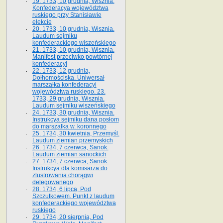
19. 1733, 10 grudnia, Wisznia.
Konfederacya województwa
ruskiego przy Stanisławie
elekcie
20. 1733, 10 grudnia, Wisznia.
Laudum sejmiku
konfederackiego wiszeńskiego
21. 1733, 10 grudnia, Wisznia.
Manifest przeciwko powtórnej
konfederacyi
22. 1733, 12 grudnia,
Dołhomościska. Uniwersał
marszałka konfederacyi
województwa ruskiego. 23.
1733, 29 grudnia, Wisznia.
Laudum sejmiku wiszeńskiego
24. 1733, 30 grudnia, Wisznia.
Instrukcya sejmiku dana posłom
do marszałka w. koronnego
25. 1734, 30 kwietnia, Przemyśl.
Laudum ziemian przemyskich
26. 1734, 7 czerwca, Sanok.
Laudum ziemian sanockich
27. 1734, 7 czerwca, Sanok.
Instrukcya dla komisarza do
zlustrowania chorągwi
delegowanego
28. 1734, 6 lipca, Pod
Szczutkowem. Punkt z laudum
konfederackiego województwa
ruskiego
29. 1734, 20 sierpnia, Pod