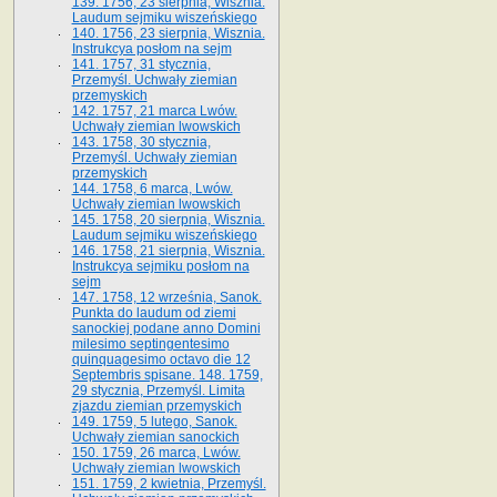
139. 1756, 23 sierpnia, Wisznia.
Laudum sejmiku wiszeńskiego
140. 1756, 23 sierpnia, Wisznia.
Instrukcya posłom na sejm
141. 1757, 31 stycznia,
Przemyśl. Uchwały ziemian
przemyskich
142. 1757, 21 marca Lwów.
Uchwały ziemian lwowskich
143. 1758, 30 stycznia,
Przemyśl. Uchwały ziemian
przemyskich
144. 1758, 6 marca, Lwów.
Uchwały ziemian lwowskich
145. 1758, 20 sierpnia, Wisznia.
Laudum sejmiku wiszeńskiego
146. 1758, 21 sierpnia, Wisznia.
Instrukcya sejmiku posłom na
sejm
147. 1758, 12 września, Sanok.
Punkta do laudum od ziemi
sanockiej podane anno Domini
milesimo septingentesimo
quinquagesimo octavo die 12
Septembris spisane. 148. 1759,
29 stycznia, Przemyśl. Limita
zjazdu ziemian przemyskich
149. 1759, 5 lutego, Sanok.
Uchwały ziemian sanockich
150. 1759, 26 marca, Lwów.
Uchwały ziemian lwowskich
151. 1759, 2 kwietnia, Przemyśl.