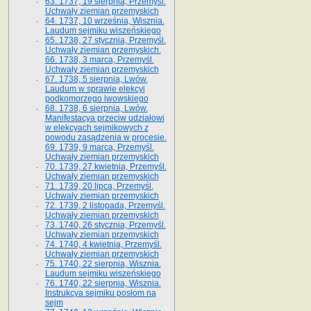
63. 1737, 19 sierpnia, Przemyśl.
Uchwały ziemian przemyskich
64. 1737, 10 września, Wisznia.
Laudum sejmiku wiszeńskiego
65. 1738, 27 stycznia, Przemyśl.
Uchwały ziemian przemyskich­­.
66. 1738, 3 marca, Przemyśl.
Uchwały ziemian przemyskich­
67. 1738, 5 sierpnia, Lwów.
Laudum w sprawie elekcyi
podkomorzego lwowskiego
68. 1738, 6 sierpnia, Lwów.
Manifestacya przeciw udziałowi
w elekcyach sejmikowych z
powodu zasądzenia w procesie.
69. 1739, 9 marca, Przemyśl.
Uchwały ziemian przemyskich
70. 1739, 27 kwietnia, Przemyśl.
Uchwały ziemian przemyskich
71. 1739, 20 lipca, Przemyśl.
Uchwały ziemian przemyskich
72. 1739, 2 listopada, Przemyśl.
Uchwały ziemian przemyskich
73. 1740, 26 stycznia, Przemyśl.
Uchwały ziemian przemyskich
74. 1740, 4 kwietnia, Przemyśl.
Uchwały ziemian przemyskich
75. 1740, 22 sierpnia, Wisznia.
Laudum sejmiku wiszeńskiego
76. 1740, 22 sierpnia, Wisznia.
Instrukcya sejmiku posłom na
sejm