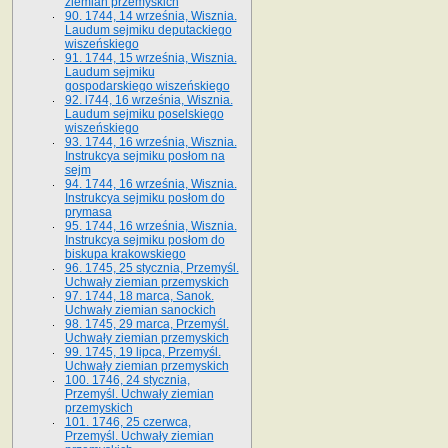
ziemian przemyskich
90. 1744, 14 września, Wisznia.
Laudum sejmiku deputackiego
wiszeńskiego
91. 1744, 15 września, Wisznia.
Laudum sejmiku
gospodarskiego wiszeńskiego
92. l744, 16 września, Wisznia.
Laudum sejmiku poselskiego
wiszeńskiego
93. 1744, 16 września, Wisznia.
Instrukcya sejmiku posłom na
sejm
94. 1744, 16 września, Wisznia.
Instrukcya sejmiku posłom do
prymasa
95. 1744, 16 września, Wisznia.
Instrukcya sejmiku posłom do
biskupa krakowskiego
96. 1745, 25 stycznia, Przemyśl.
Uchwały ziemian przemyskich
97. 1744, 18 marca, Sanok.
Uchwały ziemian sanockich
98. 1745, 29 marca, Przemyśl.
Uchwały ziemian przemyskich
99. 1745, 19 lipca, Przemyśl.
Uchwały ziemian przemyskich
100. 1746, 24 stycznia,
Przemyśl. Uchwały ziemian
przemyskich
101. 1746, 25 czerwca,
Przemyśl. Uchwały ziemian