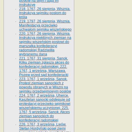
posłów na sejm i dają im
instrukcyę
218. 1767, 26 sierpnia, Wisznia.
Instrukcya sejmiku posłom do
króla
219. 1797, 26 sierpnia, Wisznia.
Manifestacya przeciwko
uchwałom sejmiku wiszeńskiego
220. 1767, 26 sierpnia, Wisznia.
Instrukcya niektórych ziemian na
sejmiku wiszeńskim posłowi do
marszałka konfe­deracyi
radomskiej Radziwiłła
wybranemu dana
221. 1767, 31 sierpnia, Sanok.
Kilku ziemian zgłasza akces do
konfederacyi radomskiej. 222.
1767, 1 września, Warszawa.
Pozew przed sąd konfederacki
223. 1767, 1 września, Sanok.
Protest ziemian sanockich z
powodu obranych w Wiszni na
sejmiku przedsejmo­wym posłów
224. 1767, 2 września, Uherce.
Kasztelan sanocki odstępuje od
protestacyi przeciwko sejmikowi
wiszeńskiemu uczynionej. 225.
1767, 5 września, Sanok. Akces
ziemian sanockich do
konfederacyi radomskiej
226. 1767, 3 września, Lwów.
Stefan Hordyński poseł ziemi