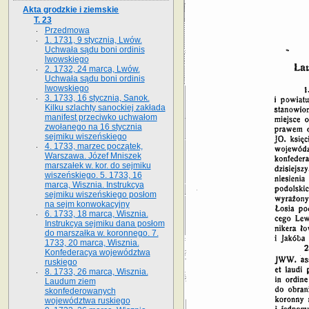
Akta grodzkie i ziemskie
T. 23
Przedmowa
1. 1731, 9 stycznia, Lwów.
Uchwała sądu boni ordinis
lwowskiego
2. 1732, 24 marca, Lwów.
Uchwała sądu boni ordinis
lwowskiego
3. 1733, 16 stycznia, Sanok.
Kilku szlachty sanockiej zakłada
manifest przeciwko uchwałom
zwołanego na 16 stycz­nia
sejmiku wiszeńskiego
4. 1733, marzec początek,
Warszawa. Józef Mniszek
marszałek w. kor. do sejmiku
wiszeńskiego. 5. 1733, 16
marca, Wisznia. Instrukcya
sejmiku wiszeńskiego posłom
na sejm konwokacyjny
6. 1733, 18 marca, Wisznia.
Instrukcya sejmiku dana posłom
do marszałka w. koronnego. 7.
1733, 20 marca, Wisznia.
Konfederacya województwa
ruskiego
8. 1733, 26 marca, Wisznia.
Laudum ziem
skonfederowanych
województwa ruskiego