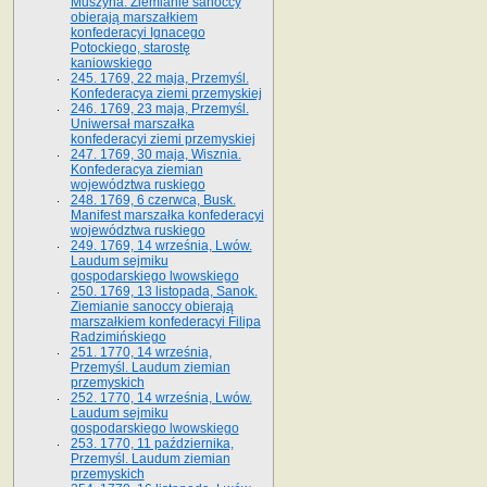
Muszyna. Ziemianie sanoccy
obierają marszałkiem
konfederacyi Ignacego
Potockiego, starostę
kaniowskiego
245. 1769, 22 maja, Przemyśl.
Konfederacya ziemi przemyskiej
246. 1769, 23 maja, Przemyśl.
Uniwersał marszałka
konfederacyi ziemi przemyskiej
247. 1769, 30 maja, Wisznia.
Konfederacya ziemian
województwa ruskiego
248. 1769, 6 czerwca, Busk.
Manifest marszałka konfederacyi
województwa ruskiego
249. 1769, 14 września, Lwów.
Laudum sejmiku
gospodarskiego lwowskiego
250. 1769, 13 listopada, Sanok.
Ziemianie sanoccy obierają
marszałkiem konfederacyi Filipa
Radzimińskiego
251. 1770, 14 września,
Przemyśl. Laudum ziemian
przemyskich
252. 1770, 14 września, Lwów.
Laudum sejmiku
gospodarskiego lwowskiego
253. 1770, 11 października,
Przemyśl. Laudum ziemian
przemyskich