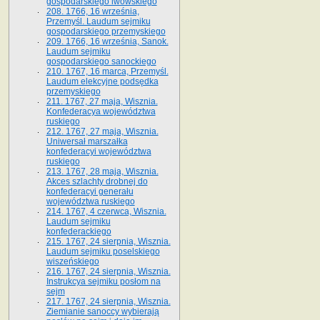
gospodarskiego lwowskiego
208. 1766, 16 września,
Przemyśl. Laudum sejmiku
gospodarskiego przemyskiego
209. 1766, 16 września, Sanok.
Laudum sejmiku
gospodarskiego sanockiego
210. 1767, 16 marca, Przemyśl.
Laudum elekcyjne podsędka
przemyskiego
211. 1767, 27 maja, Wisznia.
Konfederacya województwa
ruskiego
212. 1767, 27 maja, Wisznia.
Uniwersał marszałka
konfederacyi województwa
ruskiego
213. 1767, 28 maja, Wisznia.
Akces szlachty drobnej do
konfederacyi generału
województwa ruskiego
214. 1767, 4 czerwca, Wisznia.
Laudum sejmiku
konfederackiego
215. 1767, 24 sierpnia, Wisznia.
Laudum sejmiku poselskiego
wiszeńskiego
216. 1767, 24 sierpnia, Wisznia.
Instrukcya sejmiku posłom na
sejm
217. 1767, 24 sierpnia, Wisznia.
Ziemianie sanoccy wybierają