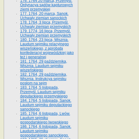
176. 1764 20 marca, Przemyśl.
Ordynacya sądów kapturowych
ziemi przemyskiej
177. 1764, 20 marca, Sanok.
Uchwały ziemian sanockich
178. 1764, 3 lipca, Przemyśl.
Uchwały ziemian przemyskich
179. 1774, 16 lipca, Przemyśl.
Uchwały ziemian przemyskich
180. 1764, 23 lipca, Wisznia.
Laudum sejmiku relacyjnego
wiszeńskiego, z aprobatą
konfederacyi wojewódzkiej jako
też i generalnej
181. 1764, 29 października,
Wisznia. Laudum sejmiku
wiszeńskiego
182. 1764, 29 października,
Wisznia. Instrukcya sejmiku
posłom na sejm
183. 1764, 5 listopada,
Przemyśl. Laudum sejmiku
deputackiego przemyskiego
184. 1764, 5 listopada, Sanok.
Laudum sejmiku deputackiego
sanockiego
185. 1764, 6 listopada, Lwów.
Laudum sejmiku
gospodarskiego lwowskiego
186. 1764, 6 listopada, Sanok.
Laudum sejmiku
gospodarskiego sanockiego.