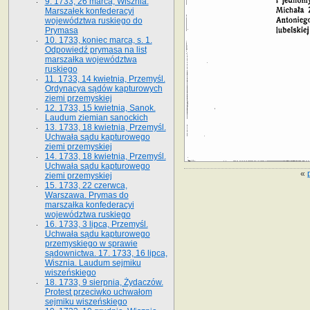
9. 1733, 26 marca, Wisznia.
Marszałek konfederacyi
województwa ruskiego do
Prymasa
10. 1733, koniec marca, s. 1.
Odpowiedź prymasa na list
marszałka województwa
ruskiego
11. 1733, 14 kwietnia, Przemyśl.
Ordynacya sądów kapturowych
ziemi przemyskiej
12. 1733, 15 kwietnia, Sanok.
Laudum ziemian sanockich
13. 1733, 18 kwietnia, Przemyśl.
Uchwała sądu kapturowego
ziemi przemyskiej
14. 1733, 18 kwietnia, Przemyśl.
Uchwała sądu kapturowego
«
ziemi przemyskiej
15. 1733, 22 czerwca,
Warszawa. Prymas do
marszałka konfederacyi
województwa ruskiego
16. 1733, 3 lipca, Przemyśl.
Uchwała sądu kapturowego
przemyskiego w sprawie
sądownictwa. 17. 1733, 16 lipca,
Wisznia. Laudum sejmiku
wiszeńskiego
18. 1733, 9 sierpnia, Żydaczów.
Protest przeciwko uchwałom
sejmiku wiszeńskiego