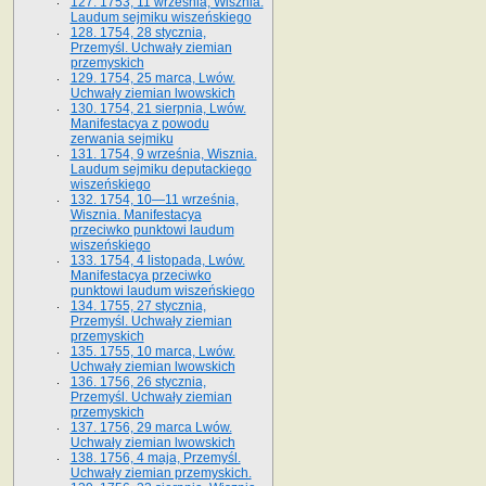
127. 1753, 11 września, Wisznia.
Laudum sejmiku wiszeńskiego
128. 1754, 28 stycznia,
Przemyśl. Uchwały ziemian
przemyskich
129. 1754, 25 marca, Lwów.
Uchwały ziemian lwowskich
130. 1754, 21 sierpnia, Lwów.
Manifestacya z powodu
zerwania sejmiku
131. 1754, 9 września, Wisznia.
Laudum sejmiku deputackiego
wiszeńskiego
132. 1754, 10—11 września,
Wisznia. Manifestacya
przeciwko punktowi laudum
wiszeńskiego
133. 1754, 4 listopada, Lwów.
Manifestacya przeciwko
punktowi laudum wiszeńskiego
134. 1755, 27 stycznia,
Przemyśl. Uchwały ziemian
przemyskich
135. 1755, 10 marca, Lwów.
Uchwały ziemian lwowskich
136. 1756, 26 stycznia,
Przemyśl. Uchwały ziemian
przemyskich
137. 1756, 29 marca Lwów.
Uchwały ziemian lwowskich
138. 1756, 4 maja, Przemyśl.
Uchwały ziemian przemyskich.