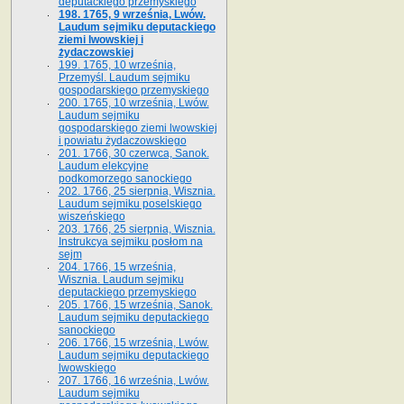
deputackiego przemyskiego
198. 1765, 9 września, Lwów.
Laudum sejmiku deputackiego
ziemi lwowskiej i
żydaczowskiej
199. 1765, 10 września,
Przemyśl. Laudum sejmiku
gospodarskiego przemyskiego
200. 1765, 10 września, Lwów.
Laudum sejmiku
gospodarskiego ziemi lwowskiej
i powiatu żydaczowskiego
201. 1766, 30 czerwca, Sanok.
Laudum elekcyjne
podkomorzego sanockiego
202. 1766, 25 sierpnia, Wisznia.
Laudum sejmiku poselskiego
wiszeńskiego
203. 1766, 25 sierpnia, Wisznia.
Instrukcya sejmiku posłom na
sejm
204. 1766, 15 września,
Wisznia. Laudum sejmiku
deputackiego przemyskiego
205. 1766, 15 września, Sanok.
Laudum sejmiku deputackiego
sanockiego
206. 1766, 15 września, Lwów.
Laudum sejmiku deputackiego
lwowskiego
207. 1766, 16 września, Lwów.
Laudum sejmiku