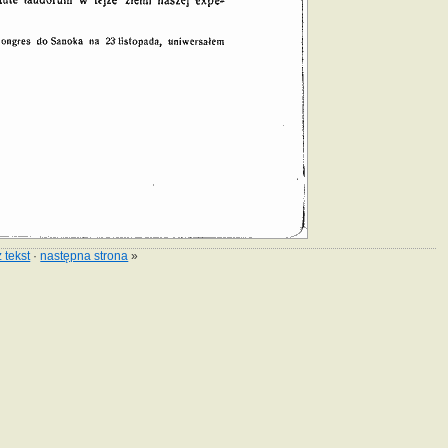
 tekst
·
następna strona
»