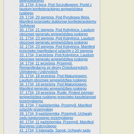
delegowanego
28. 1734, 6 lipca, Pod Szczutkowem. Punkt z
laudum konfederackiego województwa
ruskiego
29. 1734, 20 sierpnia, Pod Ryszkową Wolą.
Manifest przeciwko duktorowi konfederackiemu
Sołtykowi
30. 1734, 21 sierpnia, Pod Kobylnicą. Laudum
obozowe generału województwa ruskiego
31. 1734, 23 sierpnia, Pod Kobylnicą. Laudum
obozowe generału województwa ruskiego
32. 1734, 23 sierpnia, Pod Kobylnicą. Manifest
przeciwko manifestacyi szlachty z 20 sierpnia
33. 1734, 3 września, Pod Kobylnicą. Laudum
obozowe generału województwa ruskiego
34. 1734, 11 września, Przemyśl.
Remanifestacya ze strony Dzieduszyckich,
Ulińskiego i Ustrzyckich
35. 1734, 18 września, Pod Makuniowem.
Laudum obozowe województwa ruskiego
36. 1734, 18 września, Pod Makuniowem.
Manifest generału województwa ruskiego
37. 1734, 19 września, Rudki. Protest ziemian
województwa ruskiego przeciwko kasztelanowi
przemyskiemu
38. 1734, 7 października, Przemyśl. Manifest
szlachty przemyskiej
39. 1734, 9 października, Przemyśl. Uchwały
sądu kapturowego przemyskiego
40. 1734, 11 października, Przemyśl. Manifest
Bazylego Ustrzyckiego
41. 1734, 5 listopada, Sanok. Uchwały sądu