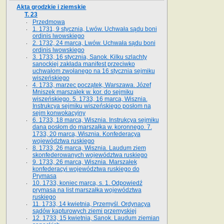
Akta grodzkie i ziemskie
T. 23
Przedmowa
1. 1731, 9 stycznia, Lwów. Uchwała sądu boni
ordinis lwowskiego
2. 1732, 24 marca, Lwów. Uchwała sądu boni
ordinis lwowskiego
3. 1733, 16 stycznia, Sanok. Kilku szlachty
sanockiej zakłada manifest przeciwko
uchwałom zwołanego na 16 stycz­nia sejmiku
wiszeńskiego
4. 1733, marzec początek, Warszawa. Józef
Mniszek marszałek w. kor. do sejmiku
wiszeńskiego. 5. 1733, 16 marca, Wisznia.
Instrukcya sejmiku wiszeńskiego posłom na
sejm konwokacyjny
6. 1733, 18 marca, Wisznia. Instrukcya sejmiku
dana posłom do marszałka w. koronnego. 7.
1733, 20 marca, Wisznia. Konfederacya
województwa ruskiego
8. 1733, 26 marca, Wisznia. Laudum ziem
skonfederowanych województwa ruskiego
9. 1733, 26 marca, Wisznia. Marszałek
konfederacyi województwa ruskiego do
Prymasa
10. 1733, koniec marca, s. 1. Odpowiedź
prymasa na list marszałka województwa
ruskiego
11. 1733, 14 kwietnia, Przemyśl. Ordynacya
sądów kapturowych ziemi przemyskiej
12. 1733, 15 kwietnia, Sanok. Laudum ziemian