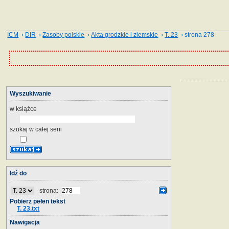
ICM
›
DIR
›
Zasoby polskie
›
Akta grodzkie i ziemskie
›
T. 23
› strona 278
Wyszukiwanie
w książce
szukaj w całej serii
Idź do
strona:
Pobierz pełen tekst
T. 23.txt
Nawigacja