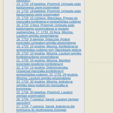
sanockich
13. 1733, 18 kwietnia, Przemyśl. Uchwała sądu
kapturowego ziemi przemyskiej
14. 1733, 18 kwietnia, Przemyśl. Uchwała sądu
kapturowego ziemi przemyskiej
15. 1733, 22 czerwca, Warszawa. Prymas do
marszałka konfederacyi województwa ruskiego
16. 1733, 3 lipca, Przemyśl. Uchwała sądu
kapturowego przemyskiego w sprawie
sądownictwa. 17. 1733, 16 lipca, Wisznia.
Laudum sejmiku wiszeńskiego
18. 1733, 9 sierpnia, Żydaczów. Protest
przeciwko uchwałom sejmiku wiszeńskiego
19. 1733, 10 grudnia, Wisznia. Konfederacya
województwa ruskiego przy Stanisławie elekcie
20. 1733, 10 grudnia, Wisznia. Laudum sejmiku
konfederackiego wiszeńskiego
21. 1733, 10 grudnia, Wisznia. Manifest
przeciwko powtórnej konfederacyi
22. 1733, 12 grudnia, Dołhomościska.
Uniwersał marszałka konfederacyi
województwa ruskiego. 23. 1733, 29 grudnia,
Wisznia. Laudum sejmiku wiszeńskiego
24. 1733, 30 grudnia, Wisznia. Instrukcya
sejmiku dana posłom do marszałka w.
koronnego
25. 1734, 30 kwietnia, Przemyśl. Laudum
ziemian przemyskich
26. 1734, 7 czerwca, Sanok. Laudum ziemian
sanockich
27. 1734, 7 czerwca, Sanok. Instrukcya dla
komisarza do zlustrowania chorągwi