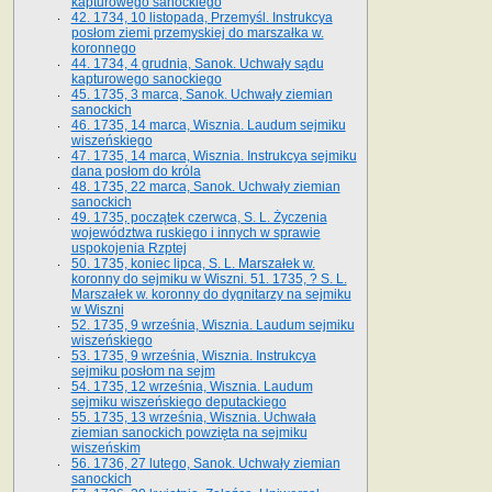
kapturowego sanockiego
42. 1734, 10 listopada, Przemyśl. Instrukcya
posłom ziemi przemyskiej do marszałka w.
koronnego
44. 1734, 4 grudnia, Sanok. Uchwały sądu
kapturowego sanockiego
45. 1735, 3 marca, Sanok. Uchwały ziemian
sanockich
46. 1735, 14 marca, Wisznia. Laudum sejmiku
wiszeńskiego
47. 1735, 14 marca, Wisznia. Instrukcya sejmiku
dana posłom do króla
48. 1735, 22 marca, Sanok. Uchwały ziemian
sanockich
49. 1735, początek czerwca, S. L. Życzenia
województwa ruskiego i innych w sprawie
uspokojenia Rzptej
50. 1735, koniec lipca, S. L. Marszałek w.
koronny do sejmiku w Wiszni. 51. 1735, ? S. L.
Marszałek w. koronny do dygnitarzy na sejmiku
w Wiszni
52. 1735, 9 września, Wisznia. Laudum sejmiku
wiszeńskiego
53. 1735, 9 września, Wisznia. Instrukcya
sejmiku posłom na sejm
54. 1735, 12 września, Wisznia. Laudum
sejmiku wiszeńskiego deputackiego
55. 1735, 13 września, Wisznia. Uchwała
ziemian sanockich powzięta na sejmiku
wiszeńskim
56. 1736, 27 lutego, Sanok. Uchwały ziemian
sanockich