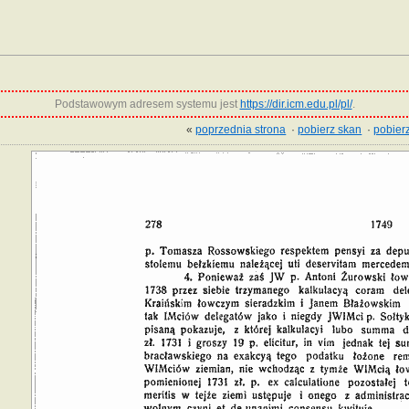
Podstawowym adresem systemu jest
https://dir.icm.edu.pl/pl/
.
«
poprzednia strona
·
pobierz skan
·
pobierz