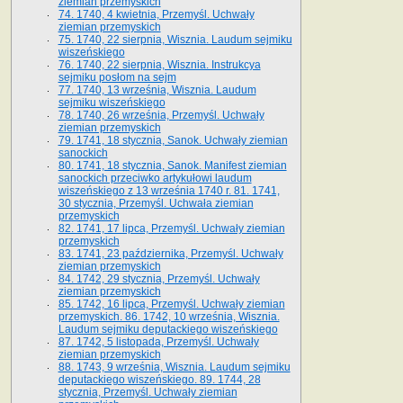
ziemian przemyskich
74. 1740, 4 kwietnia, Przemyśl. Uchwały
ziemian przemyskich
75. 1740, 22 sierpnia, Wisznia. Laudum sejmiku
wiszeńskiego
76. 1740, 22 sierpnia, Wisznia. Instrukcya
sejmiku posłom na sejm
77. 1740, 13 września, Wisznia. Laudum
sejmiku wiszeńskiego
78. 1740, 26 września, Przemyśl. Uchwały
ziemian przemyskich
79. 1741, 18 stycznia, Sanok. Uchwały ziemian
sanockich
80. 1741, 18 stycznia, Sanok. Manifest ziemian
sanockich przeciwko artykułowi laudum
wiszeńskiego z 13 wrze­śnia 1740 r. 81. 1741,
30 stycznia, Przemyśl. Uchwała ziemian
przemyskich
82. 1741, 17 lipca, Przemyśl. Uchwały ziemian
przemyskich
83. 1741, 23 października, Przemyśl. Uchwały
ziemian przemyskich
84. 1742, 29 stycznia, Przemyśl. Uchwały
ziemian przemyskich
85. 1742, 16 lipca, Przemyśl. Uchwały ziemian
przemyskich. 86. 1742, 10 września, Wisznia.
Laudum sejmiku deputackiego wiszeńskiego
87. 1742, 5 listopada, Przemyśl. Uchwały
ziemian przemyskich
88. 1743, 9 września, Wisznia. Laudum sejmiku
deputackiego wiszeńskiego. 89. 1744, 28
stycznia, Przemyśl. Uchwały ziemian