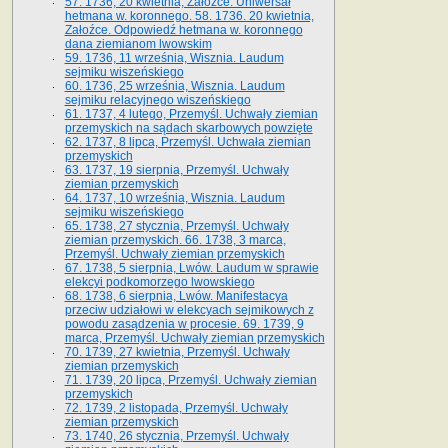
57. 1736, 20 kwietnia, Załoźce. Uniwersał
hetmana w. koronnego. 58. 1736. 20 kwietnia,
Załoźce. Odpowiedź hetmana w. koronnego
dana ziemianom lwowskim
59. 1736, 11 września, Wisznia. Laudum
sejmiku wiszeńskiego
60. 1736, 25 września, Wisznia. Laudum
sejmiku relacyjnego wiszeńskiego
61. 1737, 4 lutego, Przemyśl. Uchwały ziemian
przemyskich na sądach skarbowych powzięte
62. 1737, 8 lipca, Przemyśl. Uchwała ziemian
przemyskich
63. 1737, 19 sierpnia, Przemyśl. Uchwały
ziemian przemyskich
64. 1737, 10 września, Wisznia. Laudum
sejmiku wiszeńskiego
65. 1738, 27 stycznia, Przemyśl. Uchwały
ziemian przemyskich­­. 66. 1738, 3 marca,
Przemyśl. Uchwały ziemian przemyskich­
67. 1738, 5 sierpnia, Lwów. Laudum w sprawie
elekcyi podkomorzego lwowskiego
68. 1738, 6 sierpnia, Lwów. Manifestacya
przeciw udziałowi w elekcyach sejmikowych z
powodu zasądzenia w procesie. 69. 1739, 9
marca, Przemyśl. Uchwały ziemian przemyskich
70. 1739, 27 kwietnia, Przemyśl. Uchwały
ziemian przemyskich
71. 1739, 20 lipca, Przemyśl. Uchwały ziemian
przemyskich
72. 1739, 2 listopada, Przemyśl. Uchwały
ziemian przemyskich
73. 1740, 26 stycznia, Przemyśl. Uchwały