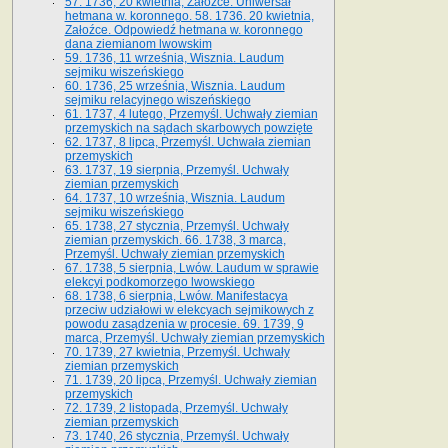
57. 1736, 20 kwietnia, Załoźce. Uniwersał
hetmana w. koronnego. 58. 1736. 20 kwietnia,
Załoźce. Odpowiedź hetmana w. koronnego
dana ziemianom lwowskim
59. 1736, 11 września, Wisznia. Laudum
sejmiku wiszeńskiego
60. 1736, 25 września, Wisznia. Laudum
sejmiku relacyjnego wiszeńskiego
61. 1737, 4 lutego, Przemyśl. Uchwały ziemian
przemyskich na sądach skarbowych powzięte
62. 1737, 8 lipca, Przemyśl. Uchwała ziemian
przemyskich
63. 1737, 19 sierpnia, Przemyśl. Uchwały
ziemian przemyskich
64. 1737, 10 września, Wisznia. Laudum
sejmiku wiszeńskiego
65. 1738, 27 stycznia, Przemyśl. Uchwały
ziemian przemyskich­­. 66. 1738, 3 marca,
Przemyśl. Uchwały ziemian przemyskich­
67. 1738, 5 sierpnia, Lwów. Laudum w sprawie
elekcyi podkomorzego lwowskiego
68. 1738, 6 sierpnia, Lwów. Manifestacya
przeciw udziałowi w elekcyach sejmikowych z
powodu zasądzenia w procesie. 69. 1739, 9
marca, Przemyśl. Uchwały ziemian przemyskich
70. 1739, 27 kwietnia, Przemyśl. Uchwały
ziemian przemyskich
71. 1739, 20 lipca, Przemyśl. Uchwały ziemian
przemyskich
72. 1739, 2 listopada, Przemyśl. Uchwały
ziemian przemyskich
73. 1740, 26 stycznia, Przemyśl. Uchwały