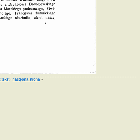
 tekst
·
następna strona
»