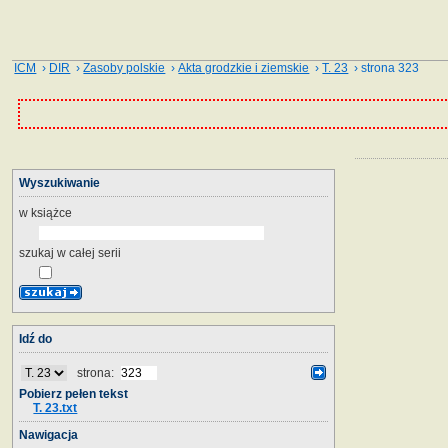
ICM
›
DIR
›
Zasoby polskie
›
Akta grodzkie i ziemskie
›
T. 23
› strona 323
Wyszukiwanie
w książce
szukaj w całej serii
Idź do
strona:
Pobierz pełen tekst
T. 23.txt
Nawigacja