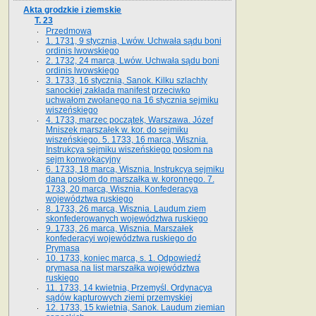
Akta grodzkie i ziemskie
T. 23
Przedmowa
1. 1731, 9 stycznia, Lwów. Uchwała sądu boni
ordinis lwowskiego
2. 1732, 24 marca, Lwów. Uchwała sądu boni
ordinis lwowskiego
3. 1733, 16 stycznia, Sanok. Kilku szlachty
sanockiej zakłada manifest przeciwko
uchwałom zwołanego na 16 stycz­nia sejmiku
wiszeńskiego
4. 1733, marzec początek, Warszawa. Józef
Mniszek marszałek w. kor. do sejmiku
wiszeńskiego. 5. 1733, 16 marca, Wisznia.
Instrukcya sejmiku wiszeńskiego posłom na
sejm konwokacyjny
6. 1733, 18 marca, Wisznia. Instrukcya sejmiku
dana posłom do marszałka w. koronnego. 7.
1733, 20 marca, Wisznia. Konfederacya
województwa ruskiego
8. 1733, 26 marca, Wisznia. Laudum ziem
skonfederowanych województwa ruskiego
9. 1733, 26 marca, Wisznia. Marszałek
konfederacyi województwa ruskiego do
Prymasa
10. 1733, koniec marca, s. 1. Odpowiedź
prymasa na list marszałka województwa
ruskiego
11. 1733, 14 kwietnia, Przemyśl. Ordynacya
sądów kapturowych ziemi przemyskiej
12. 1733, 15 kwietnia, Sanok. Laudum ziemian