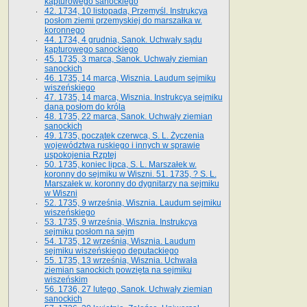
kapturowego sanockiego
42. 1734, 10 listopada, Przemyśl. Instrukcya
posłom ziemi przemyskiej do marszałka w.
koronnego
44. 1734, 4 grudnia, Sanok. Uchwały sądu
kapturowego sanockiego
45. 1735, 3 marca, Sanok. Uchwały ziemian
sanockich
46. 1735, 14 marca, Wisznia. Laudum sejmiku
wiszeńskiego
47. 1735, 14 marca, Wisznia. Instrukcya sejmiku
dana posłom do króla
48. 1735, 22 marca, Sanok. Uchwały ziemian
sanockich
49. 1735, początek czerwca, S. L. Życzenia
województwa ruskiego i innych w sprawie
uspokojenia Rzptej
50. 1735, koniec lipca, S. L. Marszałek w.
koronny do sejmiku w Wiszni. 51. 1735, ? S. L.
Marszałek w. koronny do dygnitarzy na sejmiku
w Wiszni
52. 1735, 9 września, Wisznia. Laudum sejmiku
wiszeńskiego
53. 1735, 9 września, Wisznia. Instrukcya
sejmiku posłom na sejm
54. 1735, 12 września, Wisznia. Laudum
sejmiku wiszeńskiego deputackiego
55. 1735, 13 września, Wisznia. Uchwała
ziemian sanockich powzięta na sejmiku
wiszeńskim
56. 1736, 27 lutego, Sanok. Uchwały ziemian
sanockich