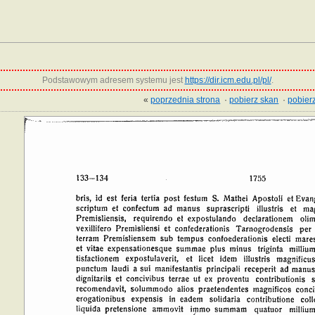
Podstawowym adresem systemu jest
https://dir.icm.edu.pl/pl/
.
«
poprzednia strona
·
pobierz skan
·
pobierz