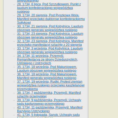
delegowanego
28. 1734, 6 lipca, Pod Szczutkowem. Punkt z
laudum konfederackiego województwa
ruskiego
29. 1734, 20 sierpnia, Pod Ryszkową Wolą.
Manifest przeciwko duktorowi konfederackiemu
Sołtykowi
30. 1734, 21 sierpnia, Pod Kobylnicą. Laudum
obozowe generału województwa ruskiego
31. 1734, 23 sierpnia, Pod Kobylnicą. Laudum
obozowe generału województwa ruskiego
32. 1734, 23 sierpnia, Pod Kobylnicą. Manifest
przeciwko manifestacyi szlachty z 20 sierpnia
33. 1734, 3 września, Pod Kobylnicą. Laudum
obozowe generału województwa ruskiego
34. 1734, 11 września, Przemyśl.
Remanifestacya ze strony Dzieduszyckich,
Ulińskiego i Ustrzyckich
35. 1734, 18 września, Pod Makuniowem.
Laudum obozowe województwa ruskiego
36. 1734, 18 września, Pod Makuniowem.
Manifest generału województwa ruskiego
37. 1734, 19 września, Rudki. Protest ziemian
województwa ruskiego przeciwko kasztelanowi
przemyskiemu
38. 1734, 7 października, Przemyśl. Manifest
szlachty przemyskiej
39. 1734, 9 października, Przemyśl. Uchwały
sądu kapturowego przemyskiego
40. 1734, 11 października, Przemyśl. Manifest
Bazylego Ustrzyckiego
41. 1734, 5 listopada, Sanok. Uchwały sądu