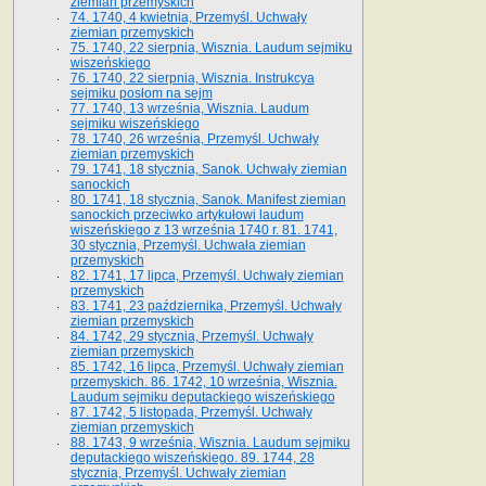
ziemian przemyskich
74. 1740, 4 kwietnia, Przemyśl. Uchwały
ziemian przemyskich
75. 1740, 22 sierpnia, Wisznia. Laudum sejmiku
wiszeńskiego
76. 1740, 22 sierpnia, Wisznia. Instrukcya
sejmiku posłom na sejm
77. 1740, 13 września, Wisznia. Laudum
sejmiku wiszeńskiego
78. 1740, 26 września, Przemyśl. Uchwały
ziemian przemyskich
79. 1741, 18 stycznia, Sanok. Uchwały ziemian
sanockich
80. 1741, 18 stycznia, Sanok. Manifest ziemian
sanockich przeciwko artykułowi laudum
wiszeńskiego z 13 wrze­śnia 1740 r. 81. 1741,
30 stycznia, Przemyśl. Uchwała ziemian
przemyskich
82. 1741, 17 lipca, Przemyśl. Uchwały ziemian
przemyskich
83. 1741, 23 października, Przemyśl. Uchwały
ziemian przemyskich
84. 1742, 29 stycznia, Przemyśl. Uchwały
ziemian przemyskich
85. 1742, 16 lipca, Przemyśl. Uchwały ziemian
przemyskich. 86. 1742, 10 września, Wisznia.
Laudum sejmiku deputackiego wiszeńskiego
87. 1742, 5 listopada, Przemyśl. Uchwały
ziemian przemyskich
88. 1743, 9 września, Wisznia. Laudum sejmiku
deputackiego wiszeńskiego. 89. 1744, 28
stycznia, Przemyśl. Uchwały ziemian