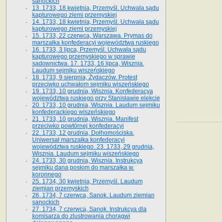
sanockich
13. 1733, 18 kwietnia, Przemyśl. Uchwała sądu
kapturowego ziemi przemyskiej
14. 1733, 18 kwietnia, Przemyśl. Uchwała sądu
kapturowego ziemi przemyskiej
15. 1733, 22 czerwca, Warszawa. Prymas do
marszałka konfederacyi województwa ruskiego
16. 1733, 3 lipca, Przemyśl. Uchwała sądu
kapturowego przemyskiego w sprawie
sądownictwa. 17. 1733, 16 lipca, Wisznia.
Laudum sejmiku wiszeńskiego
18. 1733, 9 sierpnia, Żydaczów. Protest
przeciwko uchwałom sejmiku wiszeńskiego
19. 1733, 10 grudnia, Wisznia. Konfederacya
województwa ruskiego przy Stanisławie elekcie
20. 1733, 10 grudnia, Wisznia. Laudum sejmiku
konfederackiego wiszeńskiego
21. 1733, 10 grudnia, Wisznia. Manifest
przeciwko powtórnej konfederacyi
22. 1733, 12 grudnia, Dołhomościska.
Uniwersał marszałka konfederacyi
województwa ruskiego. 23. 1733, 29 grudnia,
Wisznia. Laudum sejmiku wiszeńskiego
24. 1733, 30 grudnia, Wisznia. Instrukcya
sejmiku dana posłom do marszałka w.
koronnego
25. 1734, 30 kwietnia, Przemyśl. Laudum
ziemian przemyskich
26. 1734, 7 czerwca, Sanok. Laudum ziemian
sanockich
27. 1734, 7 czerwca, Sanok. Instrukcya dla
komisarza do zlustrowania chorągwi