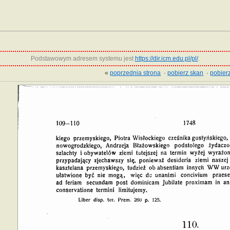
Podstawowym adresem systemu jest
https://dir.icm.edu.pl/pl/
.
«
poprzednia strona
·
pobierz skan
·
pobierz