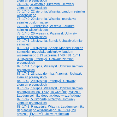
ziemian przemyskich
74. 1740, 4 kwietnia, Przemyśl. Uchwały
ziemian przemyskich
75. 1740, 22 sierpnia, Wisznia. Laudum sejmiku
wiszeńskiego
76. 1740, 22 sierpnia, Wisznia. Instrukcya
sejmiku posłom na sejm
77. 1740, 13 września, Wisznia. Laudum
sejmiku wiszeńskiego
78. 1740, 26 września, Przemyśl. Uchwały
ziemian przemyskich
79. 1741, 18 stycznia, Sanok. Uchwały ziemian
sanockich
80. 1741, 18 stycznia, Sanok. Manifest ziemian
sanockich przeciwko artykułowi laudum
wiszeńskiego z 13 wrze­śnia 1740 r. 81. 1741,
30 stycznia, Przemyśl. Uchwała ziemian
przemyskich
82. 1741, 17 lipca, Przemyśl. Uchwały ziemian
przemyskich
83. 1741, 23 października, Przemyśl. Uchwały
ziemian przemyskich
84. 1742, 29 stycznia, Przemyśl. Uchwały
ziemian przemyskich
85. 1742, 16 lipca, Przemyśl. Uchwały ziemian
przemyskich. 86. 1742, 10 września, Wisznia.
Laudum sejmiku deputackiego wiszeńskiego
87. 1742, 5 listopada, Przemyśl. Uchwały
ziemian przemyskich
88. 1743, 9 września, Wisznia. Laudum sejmiku
deputackiego wiszeńskiego. 89. 1744, 28
stycznia, Przemyśl. Uchwały ziemian