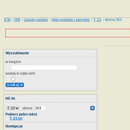
ICM
›
DIR
›
Zasoby polskie
›
Akta grodzkie i ziemskie
›
T. 23
› strona 263
Wyszukiwanie
w książce
szukaj w całej serii
Idź do
strona:
Pobierz pełen tekst
T. 23.txt
Nawigacja