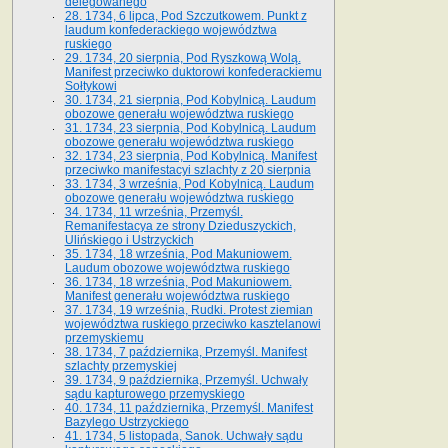
delegowanego
28. 1734, 6 lipca, Pod Szczutkowem. Punkt z
laudum konfederackiego województwa
ruskiego
29. 1734, 20 sierpnia, Pod Ryszkową Wolą.
Manifest przeciwko duktorowi konfederackiemu
Sołtykowi
30. 1734, 21 sierpnia, Pod Kobylnicą. Laudum
obozowe generału województwa ruskiego
31. 1734, 23 sierpnia, Pod Kobylnicą. Laudum
obozowe generału województwa ruskiego
32. 1734, 23 sierpnia, Pod Kobylnicą. Manifest
przeciwko manifestacyi szlachty z 20 sierpnia
33. 1734, 3 września, Pod Kobylnicą. Laudum
obozowe generału województwa ruskiego
34. 1734, 11 września, Przemyśl.
Remanifestacya ze strony Dzieduszyckich,
Ulińskiego i Ustrzyckich
35. 1734, 18 września, Pod Makuniowem.
Laudum obozowe województwa ruskiego
36. 1734, 18 września, Pod Makuniowem.
Manifest generału województwa ruskiego
37. 1734, 19 września, Rudki. Protest ziemian
województwa ruskiego przeciwko kasztelanowi
przemyskiemu
38. 1734, 7 października, Przemyśl. Manifest
szlachty przemyskiej
39. 1734, 9 października, Przemyśl. Uchwały
sądu kapturowego przemyskiego
40. 1734, 11 października, Przemyśl. Manifest
Bazylego Ustrzyckiego
41. 1734, 5 listopada, Sanok. Uchwały sądu