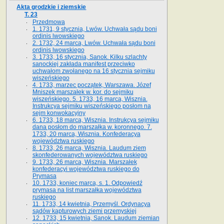
Akta grodzkie i ziemskie
T. 23
Przedmowa
1. 1731, 9 stycznia, Lwów. Uchwała sądu boni
ordinis lwowskiego
2. 1732, 24 marca, Lwów. Uchwała sądu boni
ordinis lwowskiego
3. 1733, 16 stycznia, Sanok. Kilku szlachty
sanockiej zakłada manifest przeciwko
uchwałom zwołanego na 16 stycz­nia sejmiku
wiszeńskiego
4. 1733, marzec początek, Warszawa. Józef
Mniszek marszałek w. kor. do sejmiku
wiszeńskiego. 5. 1733, 16 marca, Wisznia.
Instrukcya sejmiku wiszeńskiego posłom na
sejm konwokacyjny
6. 1733, 18 marca, Wisznia. Instrukcya sejmiku
dana posłom do marszałka w. koronnego. 7.
1733, 20 marca, Wisznia. Konfederacya
województwa ruskiego
8. 1733, 26 marca, Wisznia. Laudum ziem
skonfederowanych województwa ruskiego
9. 1733, 26 marca, Wisznia. Marszałek
konfederacyi województwa ruskiego do
Prymasa
10. 1733, koniec marca, s. 1. Odpowiedź
prymasa na list marszałka województwa
ruskiego
11. 1733, 14 kwietnia, Przemyśl. Ordynacya
sądów kapturowych ziemi przemyskiej
12. 1733, 15 kwietnia, Sanok. Laudum ziemian