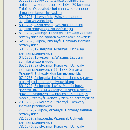
57. 1736, 20 kwietnia, Załoźce. Uniwersał
hetmana w. koronnego. 58. 1736. 20 kwietnia,
Załoźce. Odpowiedź hetmana w. koronnego
dana ziemianom lwowskim
59. 1736, 11 września, Wisznia. Laudum
sejmiku wiszeńskiego
60. 1736, 25 września, Wisznia. Laudum
sejmiku relacyjnego wiszeńskiego
61. 1737, 4 lutego, Przemyśl. Uchwały ziemian
przemyskich na sądach skarbowych powzięte
62. 1737, 8 lipca, Przemyśl. Uchwała ziemian
przemyskich
63. 1737, 19 sierpnia, Przemyśl. Uchwały
ziemian przemyskich
64. 1737, 10 września, Wisznia. Laudum
sejmiku wiszeńskiego
65. 1738, 27 stycznia, Przemyśl. Uchwały
ziemian przemyskich­­. 66. 1738, 3 marca,
Przemyśl. Uchwały ziemian przemyskich­
67. 1738, 5 sierpnia, Lwów. Laudum w sprawie
elekcyi podkomorzego lwowskiego
68. 1738, 6 sierpnia, Lwów. Manifestacya
przeciw udziałowi w elekcyach sejmikowych z
powodu zasądzenia w procesie. 69. 1739, 9
marca, Przemyśl. Uchwały ziemian przemyskich
70. 1739, 27 kwietnia, Przemyśl. Uchwały
ziemian przemyskich
71. 1739, 20 lipca, Przemyśl. Uchwały ziemian
przemyskich
72. 1739, 2 listopada, Przemyśl. Uchwały
ziemian przemyskich
73. 1740, 26 stycznia, Przemyśl. Uchwały