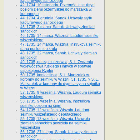
kapturowego sanockiego
42. 1734, 10 listopada, Przemyśl. Instrukcya
posłom ziemi przemyskiej do marszałka w.
koronnego
44. 1734, 4 grudnia, Sanok. Uchwały sądu
kapturowego sanockiego
45. 1735, 3 marca, Sanok. Uchwały ziemian
sanockich
46. 1735, 14 marca, Wisznia. Laudum sejmiku
wiszeńskiego
47. 1735, 14 marca, Wisznia. Instrukcya sejmiku
dana posłom do króla
48. 1735, 22 marca, Sanok. Uchwały ziemian
sanockich
49. 1735, początek czerwca, S. L. Życzenia
województwa ruskiego i innych w sprawie
uspokojenia Rzptej
50. 1735, koniec lipca, S. L. Marszałek w.
koronny do sejmiku w Wiszni. 51. 1735, ? S. L.
Marszałek w. koronny do dygnitarzy na sejmiku
w Wiszni
52. 1735, 9 września, Wisznia. Laudum sejmiku
wiszeńskiego
53. 1735, 9 września, Wisznia. Instrukcya
sejmiku posłom na sejm
54. 1735, 12 września, Wisznia. Laudum
sejmiku wiszeńskiego deputackiego
55. 1735, 13 września, Wisznia. Uchwała
ziemian sanockich powzięta na sejmiku
wiszeńskim
56. 1736, 27 lutego, Sanok. Uchwały ziemian
sanockich