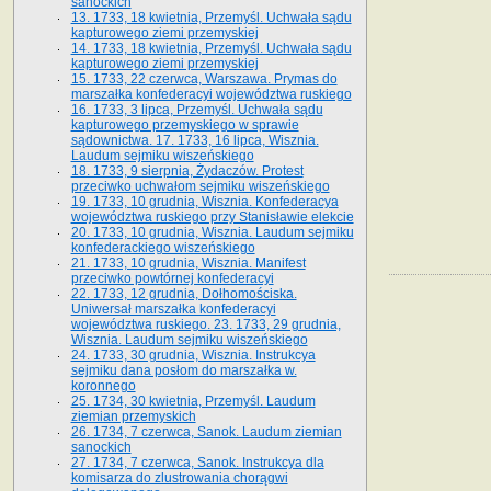
sanockich
13. 1733, 18 kwietnia, Przemyśl. Uchwała sądu
kapturowego ziemi przemyskiej
14. 1733, 18 kwietnia, Przemyśl. Uchwała sądu
kapturowego ziemi przemyskiej
15. 1733, 22 czerwca, Warszawa. Prymas do
marszałka konfederacyi województwa ruskiego
16. 1733, 3 lipca, Przemyśl. Uchwała sądu
kapturowego przemyskiego w sprawie
sądownictwa. 17. 1733, 16 lipca, Wisznia.
Laudum sejmiku wiszeńskiego
18. 1733, 9 sierpnia, Żydaczów. Protest
przeciwko uchwałom sejmiku wiszeńskiego
19. 1733, 10 grudnia, Wisznia. Konfederacya
województwa ruskiego przy Stanisławie elekcie
20. 1733, 10 grudnia, Wisznia. Laudum sejmiku
konfederackiego wiszeńskiego
21. 1733, 10 grudnia, Wisznia. Manifest
przeciwko powtórnej konfederacyi
22. 1733, 12 grudnia, Dołhomościska.
Uniwersał marszałka konfederacyi
województwa ruskiego. 23. 1733, 29 grudnia,
Wisznia. Laudum sejmiku wiszeńskiego
24. 1733, 30 grudnia, Wisznia. Instrukcya
sejmiku dana posłom do marszałka w.
koronnego
25. 1734, 30 kwietnia, Przemyśl. Laudum
ziemian przemyskich
26. 1734, 7 czerwca, Sanok. Laudum ziemian
sanockich
27. 1734, 7 czerwca, Sanok. Instrukcya dla
komisarza do zlustrowania chorągwi