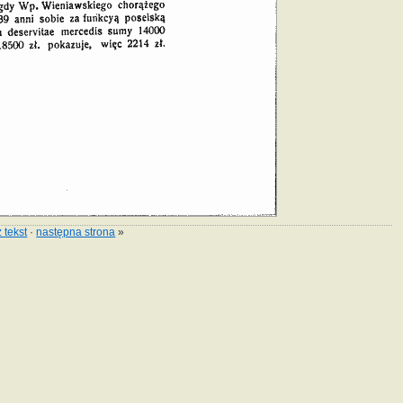
 tekst
·
następna strona
»