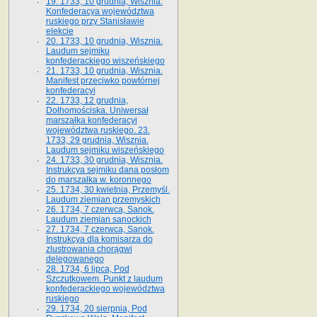
19. 1733, 10 grudnia, Wisznia.
Konfederacya województwa
ruskiego przy Stanisławie
elekcie
20. 1733, 10 grudnia, Wisznia.
Laudum sejmiku
konfederackiego wiszeńskiego
21. 1733, 10 grudnia, Wisznia.
Manifest przeciwko powtórnej
konfederacyi
22. 1733, 12 grudnia,
Dołhomościska. Uniwersał
marszałka konfederacyi
województwa ruskiego. 23.
1733, 29 grudnia, Wisznia.
Laudum sejmiku wiszeńskiego
24. 1733, 30 grudnia, Wisznia.
Instrukcya sejmiku dana posłom
do marszałka w. koronnego
25. 1734, 30 kwietnia, Przemyśl.
Laudum ziemian przemyskich
26. 1734, 7 czerwca, Sanok.
Laudum ziemian sanockich
27. 1734, 7 czerwca, Sanok.
Instrukcya dla komisarza do
zlustrowania chorągwi
delegowanego
28. 1734, 6 lipca, Pod
Szczutkowem. Punkt z laudum
konfederackiego województwa
ruskiego
29. 1734, 20 sierpnia, Pod