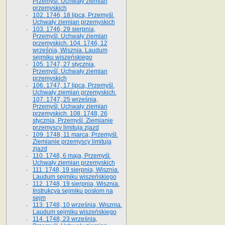
Przemyśl. Uchwały ziemian
przemyskich
102. 1746, 18 lipca, Przemyśl.
Uchwały ziemian przemyskich
103. 1746, 29 sierpnia,
Przemyśl. Uchwały ziemian
przemyskich. 104. 1746, 12
września, Wisznia. Laudum
sejmiku wiszeńskiego
105. 1747, 27 stycznia,
Przemyśl. Uchwały ziemian
przemyskich
106. 1747, 17 lipca, Przemyśl.
Uchwały ziemian przemyskich.
107. 1747, 25 września,
Przemyśl. Uchwały ziemian
przemyskich. 108. 1748, 26
stycznia, Przemyśl. Ziemianie
przemyscy limitują zjazd
109. 1748, 11 marca, Przemyśl.
Ziemianie przemyscy limitują
zjazd
110. 1748, 6 maja, Przemyśl.
Uchwały ziemian przemyskich
111. 1748, 19 sierpnia, Wisznia.
Laudum sejmiku wiszeńskiego
112. 1748, 19 sierpnia, Wisznia.
Instrukcya sejmiku posłom na
sejm
113. 1748, 10 września, Wisznia.
Laudum sejmiku wiszeńskiego
114. 1748, 23 września,