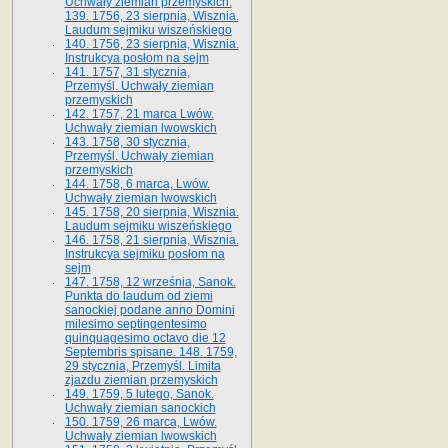
Uchwały ziemian przemyskich.
139. 1756, 23 sierpnia, Wisznia.
Laudum sejmiku wiszeńskiego
140. 1756, 23 sierpnia, Wisznia.
Instrukcya posłom na sejm
141. 1757, 31 stycznia,
Przemyśl. Uchwały ziemian
przemyskich
142. 1757, 21 marca Lwów.
Uchwały ziemian lwowskich
143. 1758, 30 stycznia,
Przemyśl. Uchwały ziemian
przemyskich
144. 1758, 6 marca, Lwów.
Uchwały ziemian lwowskich
145. 1758, 20 sierpnia, Wisznia.
Laudum sejmiku wiszeńskiego
146. 1758, 21 sierpnia, Wisznia.
Instrukcya sejmiku posłom na
sejm
147. 1758, 12 września, Sanok.
Punkta do laudum od ziemi
sanockiej podane anno Domini
milesimo septingentesimo
quinquagesimo octavo die 12
Septembris spisane. 148. 1759,
29 stycznia, Przemyśl. Limita
zjazdu ziemian przemyskich
149. 1759, 5 lutego, Sanok.
Uchwały ziemian sanockich
150. 1759, 26 marca, Lwów.
Uchwały ziemian lwowskich