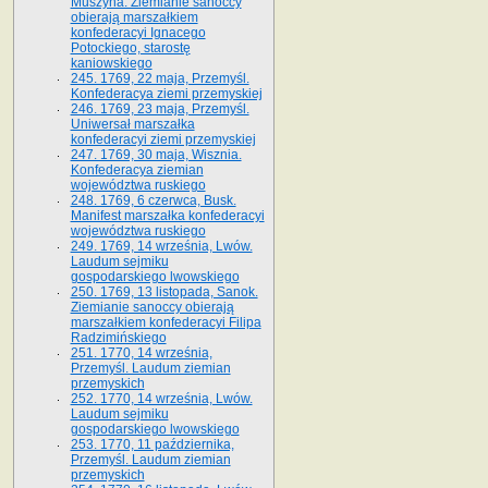
Muszyna. Ziemianie sanoccy
obierają marszałkiem
konfederacyi Ignacego
Potockiego, starostę
kaniowskiego
245. 1769, 22 maja, Przemyśl.
Konfederacya ziemi przemyskiej
246. 1769, 23 maja, Przemyśl.
Uniwersał marszałka
konfederacyi ziemi przemyskiej
247. 1769, 30 maja, Wisznia.
Konfederacya ziemian
województwa ruskiego
248. 1769, 6 czerwca, Busk.
Manifest marszałka konfederacyi
województwa ruskiego
249. 1769, 14 września, Lwów.
Laudum sejmiku
gospodarskiego lwowskiego
250. 1769, 13 listopada, Sanok.
Ziemianie sanoccy obierają
marszałkiem konfederacyi Filipa
Radzimińskiego
251. 1770, 14 września,
Przemyśl. Laudum ziemian
przemyskich
252. 1770, 14 września, Lwów.
Laudum sejmiku
gospodarskiego lwowskiego
253. 1770, 11 października,
Przemyśl. Laudum ziemian
przemyskich