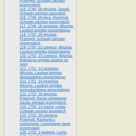
Przemyśl. Uchwały ziemian
przemyskich
115. 1749, 28 stycznia, Sanok.
Uchwały ziemian sanockich
116. 1749, 28 lipca, Przemyśl.
Uchwały ziemian przemyskich
117. 1749, 16 września, Wisznia.
Laudum sejmiku wiszeńskiego
118. 1750, 26 stycznia,
Przemyśl. Uchwały ziemian
przemyskich
119. 1750, 23 czerwca, Wisznia.
Laudum sejmiku wiszeńskiego
120. 1750, 23 czerwca, Wisznia.
Instrukcya sejmiku posłom na
sejm
121. 1751, 13 września,
Wisznia. Laudum sejmiku
deputackiego wiszeńskiego
122. 1751, 14 września,
Wisznia. Laudum sejmiku
gospodarskiego wiszeńskiego
123. 1752, 26 stycznia,
Przemyśl. Reces zerwanego
zjazdu ziemian przemyskich.
124. 1750, 13 marca, Lwów.
Uchwały ziemian lwowskich
125. 1752, 26 czerwca,
Przemyśl. Rachunki z
szelężnego i czopowego ziemi
przemyskiej
126. 1753, 2 kwietnia, Lwów.