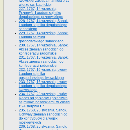
lwowskiej zakłada manifest przy
wierze św. ka­tolickiej
227. 1767, 14 września,
Przemyśl. Laudum sejmiku
deputackiego przemyskiego
228. 1767, 14 września, Sanok.
Laudum sejmiku deputackiego
sanockiego
229. 1767, 14 września, Sanok.
Laudum sejmiku
gospodarskiego sanockiego
230. 1767, 14 września, Sanok.
Akces ziemian sanockich do
konfederacyi radomskiej
231. 1767, 15 września, Sanok.
Akces ziemian sanockich do
konfederacyi radomskiej
232. 1767, 16 września, Lwów.
Laudum sejmiku
gospodarskiego lwowskiego
233. 1767, 16 września, Lwów.
Laudum sejmiku deputackiego
lwowskiego
234. 1767, 23 września, Lwów.
Reces od sprzeciwu przeciwko
sejmikowi poselskiemu w Wiszni
z 24 sierpnia t. r.
235. 1768, 25 stycznia, Sanok.
Uchwały ziemian sanockich co
do kontrybucyi dla wojsk
moskiewskich
236. 1768, 25 stycznia, Sanok.