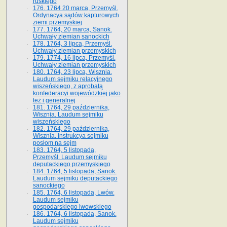
ruskiego
176. 1764 20 marca, Przemyśl.
Ordynacya sądów kapturowych
ziemi przemyskiej
177. 1764, 20 marca, Sanok.
Uchwały ziemian sanockich
178. 1764, 3 lipca, Przemyśl.
Uchwały ziemian przemyskich
179. 1774, 16 lipca, Przemyśl.
Uchwały ziemian przemyskich
180. 1764, 23 lipca, Wisznia.
Laudum sejmiku relacyjnego
wiszeńskiego, z aprobatą
konfederacyi wojewódzkiej jako
też i generalnej
181. 1764, 29 października,
Wisznia. Laudum sejmiku
wiszeńskiego
182. 1764, 29 października,
Wisznia. Instrukcya sejmiku
posłom na sejm
183. 1764, 5 listopada,
Przemyśl. Laudum sejmiku
deputackiego przemyskiego
184. 1764, 5 listopada, Sanok.
Laudum sejmiku deputackiego
sanockiego
185. 1764, 6 listopada, Lwów.
Laudum sejmiku
gospodarskiego lwowskiego
186. 1764, 6 listopada, Sanok.
Laudum sejmiku