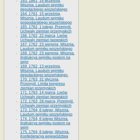
163. 1861, 14 września,
Wisznia. Laudum sejmiku
deputackiego wiszeńskiego
164. 1761, 15 września,
Wisznia. Laudum sejmiku
gospodarskiego wiszeńskiego
165. 1762, 1 lutego, Przemyśl.
Uchwały ziemian przemyskich
166. 1762, 22 marca, Lwów.
Uchwały ziemian lwowskich
167. 1762, 23 sierpnia, Wisznia.
Laudum sejmiku wiszeńskiego
168. 1762, 23 sierpnia, Wisznia.
Instrukcya sejmiku posłom na
sejm
169. 1762, 13 września,
Wisznia. Laudum sejmiku
deputackiego wiszeńskiego.
170. 1763, 31 stycznia,
Przemyśl. Limita kongresu
ziemian przemyskich
171. 1763, 14 marca, Lwów.
Uchwały ziemian lwowskich
172. 1763, 28 marca, Przemyśl.
Uchwały ziemian przemyskich
173. 1764, 6 lutego, Wisznia.
Laudum sejmiku wiszeńskiego
174. 1764, 6 lutego Wisznia.
Instrukcya sejmiku posłom na
sejm
175. 1764, 6 lutego, Wisznia.
Konfederacya województwa