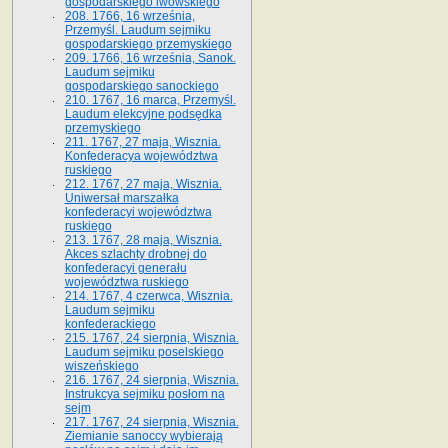
gospodarskiego lwowskiego
208. 1766, 16 września,
Przemyśl. Laudum sejmiku
gospodarskiego przemyskiego
209. 1766, 16 września, Sanok.
Laudum sejmiku
gospodarskiego sanockiego
210. 1767, 16 marca, Przemyśl.
Laudum elekcyjne podsędka
przemyskiego
211. 1767, 27 maja, Wisznia.
Konfederacya województwa
ruskiego
212. 1767, 27 maja, Wisznia.
Uniwersał marszałka
konfederacyi województwa
ruskiego
213. 1767, 28 maja, Wisznia.
Akces szlachty drobnej do
konfederacyi generału
województwa ruskiego
214. 1767, 4 czerwca, Wisznia.
Laudum sejmiku
konfederackiego
215. 1767, 24 sierpnia, Wisznia.
Laudum sejmiku poselskiego
wiszeńskiego
216. 1767, 24 sierpnia, Wisznia.
Instrukcya sejmiku posłom na
sejm
217. 1767, 24 sierpnia, Wisznia.
Ziemianie sanoccy wybierają