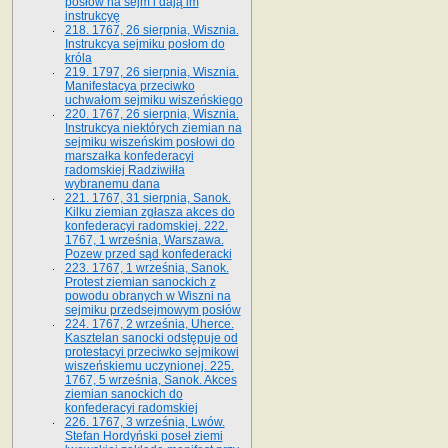
posłów na sejm i dają im
instrukcyę
218. 1767, 26 sierpnia, Wisznia.
Instrukcya sejmiku posłom do
króla
219. 1797, 26 sierpnia, Wisznia.
Manifestacya przeciwko
uchwałom sejmiku wiszeńskiego
220. 1767, 26 sierpnia, Wisznia.
Instrukcya niektórych ziemian na
sejmiku wiszeńskim posłowi do
marszałka konfe­deracyi
radomskiej Radziwiłła
wybranemu dana
221. 1767, 31 sierpnia, Sanok.
Kilku ziemian zgłasza akces do
konfederacyi radomskiej. 222.
1767, 1 września, Warszawa.
Pozew przed sąd konfederacki
223. 1767, 1 września, Sanok.
Protest ziemian sanockich z
powodu obranych w Wiszni na
sejmiku przedsejmo­wym posłów
224. 1767, 2 września, Uherce.
Kasztelan sanocki odstępuje od
protestacyi przeciwko sejmikowi
wiszeńskiemu uczynionej. 225.
1767, 5 września, Sanok. Akces
ziemian sanockich do
konfederacyi radomskiej
226. 1767, 3 września, Lwów.
Stefan Hordyński poseł ziemi