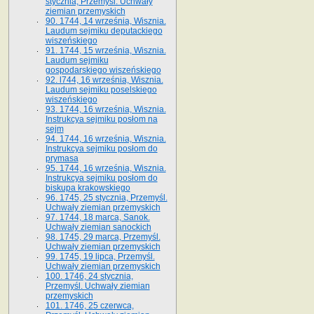
stycznia, Przemyśl. Uchwały
ziemian przemyskich
90. 1744, 14 września, Wisznia.
Laudum sejmiku deputackiego
wiszeńskiego
91. 1744, 15 września, Wisznia.
Laudum sejmiku
gospodarskiego wiszeńskiego
92. l744, 16 września, Wisznia.
Laudum sejmiku poselskiego
wiszeńskiego
93. 1744, 16 września, Wisznia.
Instrukcya sejmiku posłom na
sejm
94. 1744, 16 września, Wisznia.
Instrukcya sejmiku posłom do
prymasa
95. 1744, 16 września, Wisznia.
Instrukcya sejmiku posłom do
biskupa krakowskiego
96. 1745, 25 stycznia, Przemyśl.
Uchwały ziemian przemyskich
97. 1744, 18 marca, Sanok.
Uchwały ziemian sanockich
98. 1745, 29 marca, Przemyśl.
Uchwały ziemian przemyskich
99. 1745, 19 lipca, Przemyśl.
Uchwały ziemian przemyskich
100. 1746, 24 stycznia,
Przemyśl. Uchwały ziemian
przemyskich
101. 1746, 25 czerwca,