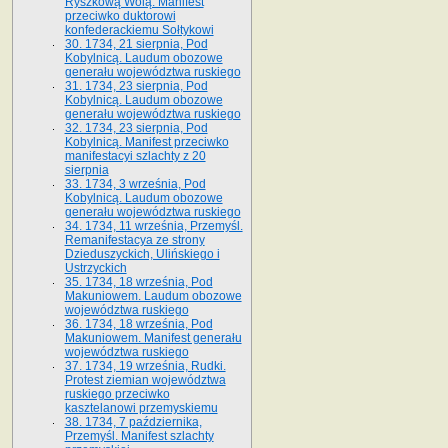
Ryszkową Wolą. Manifest
przeciwko duktorowi
konfederackiemu Sołtykowi
30. 1734, 21 sierpnia, Pod
Kobylnicą. Laudum obozowe
generału województwa ruskiego
31. 1734, 23 sierpnia, Pod
Kobylnicą. Laudum obozowe
generału województwa ruskiego
32. 1734, 23 sierpnia, Pod
Kobylnicą. Manifest przeciwko
manifestacyi szlachty z 20
sierpnia
33. 1734, 3 września, Pod
Kobylnicą. Laudum obozowe
generału województwa ruskiego
34. 1734, 11 września, Przemyśl.
Remanifestacya ze strony
Dzieduszyckich, Ulińskiego i
Ustrzyckich
35. 1734, 18 września, Pod
Makuniowem. Laudum obozowe
województwa ruskiego
36. 1734, 18 września, Pod
Makuniowem. Manifest generału
województwa ruskiego
37. 1734, 19 września, Rudki.
Protest ziemian województwa
ruskiego przeciwko
kasztelanowi przemyskiemu
38. 1734, 7 października,
Przemyśl. Manifest szlachty