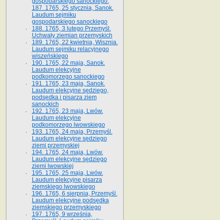
gospodarskiego sanockiego.
187. 1765, 25 stycznia, Sanok.
Laudum sejmiku
gospodarskiego sanockiego
188. 1765, 3 lutego Przemyśl.
Uchwały ziemian przemyskich
189. 1765, 22 kwietnia, Wisznia.
Laudum sejmiku relacyjnego
wiszeńskiego
190. 1765, 22 maja, Sanok.
Laudum elekcyjne
podkomorzego sanockiego
191. 1765, 23 maja, Sanok.
Laudum elekcyjne sędziego,
podsędka i pisarza ziem
sanockich
192. 1765, 23 maja, Lwów.
Laudum elekcyjne
podkomorzego lwowskiego
193. 1765, 24 maja, Przemyśl.
Laudum elekcyjne sędziego
ziemi przemyskiej
194. 1765, 24 maja, Lwów.
Laudum elekcyjne sędziego
ziemi lwowskiej
195. 1765, 25 maja, Lwów.
Laudum elekcyjne pisarza
ziemskiego lwowskiego
196. 1765, 6 sierpnia, Przemyśl.
Laudum elekcyjne podsędka
ziemskiego przemyskiego
197. 1765, 9 września,