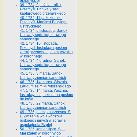
przemyskiej
39. 1734, 9 października,
Przemyśl. Uchwały sądu
kapturowego przemyskiego
40. 1734, 11 października,
Przemyśl. Manifest Bazylego
Ustrzyckiego
41. 1734, 5 listopada, Sanok.
Uchwały sądu kapturowego
sanockiego
42. 1734, 10 listopada,
Przemyśl. Instrukcya posłom
ziemi przemyskiej do marszałka
w. koronnego
44. 1734, 4 grudnia, Sanok.
Uchwały sądu kapturowego
sanockiego
45. 1735, 3 marca, Sanok.
Uchwały ziemian sanockich
46. 1735, 14 marca, Wisznia.
Laudum sejmiku wiszeńskiego
47. 1735, 14 marca, Wisznia.
Instrukcya sejmiku dana posłom
do króla
48. 1735, 22 marca, Sanok.
Uchwały ziemian sanockich
49. 1735, początek czerwca, S.
L. Życzenia województwa
ruskiego i innych w sprawie
uspokojenia Rzptej
50. 1735, koniec lipca, S. L.
Marszałek w. koronny do