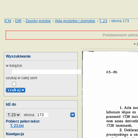
ICM
›
DIR
›
Zasoby polskie
›
Akta grodzkie i ziemskie
›
T. 23
› strona 173
Podstawowym adrese
«
Wyszukiwanie
w książce
szukaj w całej serii
Idź do
strona:
Pobierz pełen tekst
T. 23.txt
Nawigacja