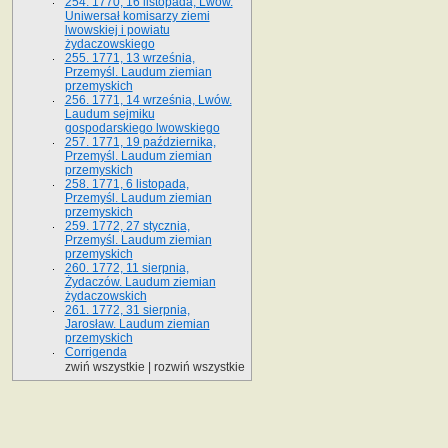
254. 1770, 16 listopada, Lwów.
Uniwersał komisarzy ziemi
lwowskiej i powiatu
żydaczowskiego
255. 1771, 13 września,
Przemyśl. Laudum ziemian
przemyskich
256. 1771, 14 września, Lwów.
Laudum sejmiku
gospodarskiego lwowskiego
257. 1771, 19 października,
Przemyśl. Laudum ziemian
przemyskich
258. 1771, 6 listopada,
Przemyśl. Laudum ziemian
przemyskich
259. 1772, 27 stycznia,
Przemyśl. Laudum ziemian
przemyskich
260. 1772, 11 sierpnia,
Żydaczów. Laudum ziemian
żydaczowskich
261. 1772, 31 sierpnia,
Jarosław. Laudum ziemian
przemyskich
Corrigenda
zwiń wszystkie
|
rozwiń wszystkie