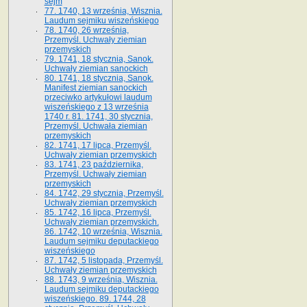
sejm
77. 1740, 13 września, Wisznia.
Laudum sejmiku wiszeńskiego
78. 1740, 26 września,
Przemyśl. Uchwały ziemian
przemyskich
79. 1741, 18 stycznia, Sanok.
Uchwały ziemian sanockich
80. 1741, 18 stycznia, Sanok.
Manifest ziemian sanockich
przeciwko artykułowi laudum
wiszeńskiego z 13 wrze­śnia
1740 r. 81. 1741, 30 stycznia,
Przemyśl. Uchwała ziemian
przemyskich
82. 1741, 17 lipca, Przemyśl.
Uchwały ziemian przemyskich
83. 1741, 23 października,
Przemyśl. Uchwały ziemian
przemyskich
84. 1742, 29 stycznia, Przemyśl.
Uchwały ziemian przemyskich
85. 1742, 16 lipca, Przemyśl.
Uchwały ziemian przemyskich.
86. 1742, 10 września, Wisznia.
Laudum sejmiku deputackiego
wiszeńskiego
87. 1742, 5 listopada, Przemyśl.
Uchwały ziemian przemyskich
88. 1743, 9 września, Wisznia.
Laudum sejmiku deputackiego
wiszeńskiego. 89. 1744, 28