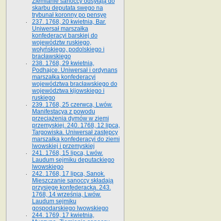
Ziemianie sanoccy odsyłają do
skarbu deputata swego na
trybunał koronny po pensyę
237. 1768, 20 kwietnia, Bar.
Uniwersał marszałka
konfederacyi barskiej do
województw ruskiego,
wołyńskiego, podolskiego i
bracławskiego
238. 1768, 29 kwietnia,
Podhajce. Uniwersał i ordynans
marszałka konfederacyi
województwa bracławskiego do
wo­jewództwa kijowskiego i
ruskiego
239. 1768, 25 czerwca, Lwów.
Manifestacya z powodu
przeciążenia dymów w ziemi
przemyskiej. 240. 1768, 12 lipca,
Targowiska. Uniwersał zastępcy
marszałka konfederacyi do ziemi
lwowskiej i przemyskiej
241. 1768, 15 lipca, Lwów.
Laudum sejmiku deputackiego
lwowskiego
242. 1768, 17 lipca, Sanok.
Mieszczanie sanoccy składają
przysięgę konfederacką. 243.
1768, 14 września, Lwów.
Laudum sejmiku
gospodarskiego lwowskiego
244. 1769, 17 kwietnia,