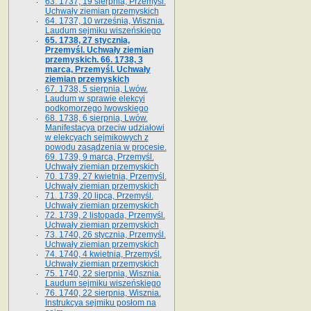
63. 1737, 19 sierpnia, Przemyśl.
Uchwały ziemian przemyskich
64. 1737, 10 września, Wisznia.
Laudum sejmiku wiszeńskiego
65. 1738, 27 stycznia,
Przemyśl. Uchwały ziemian
przemyskich­­. 66. 1738, 3
marca, Przemyśl. Uchwały
ziemian przemyskich­
67. 1738, 5 sierpnia, Lwów.
Laudum w sprawie elekcyi
podkomorzego lwowskiego
68. 1738, 6 sierpnia, Lwów.
Manifestacya przeciw udziałowi
w elekcyach sejmikowych z
powodu zasądzenia w procesie.
69. 1739, 9 marca, Przemyśl.
Uchwały ziemian przemyskich
70. 1739, 27 kwietnia, Przemyśl.
Uchwały ziemian przemyskich
71. 1739, 20 lipca, Przemyśl.
Uchwały ziemian przemyskich
72. 1739, 2 listopada, Przemyśl.
Uchwały ziemian przemyskich
73. 1740, 26 stycznia, Przemyśl.
Uchwały ziemian przemyskich
74. 1740, 4 kwietnia, Przemyśl.
Uchwały ziemian przemyskich
75. 1740, 22 sierpnia, Wisznia.
Laudum sejmiku wiszeńskiego
76. 1740, 22 sierpnia, Wisznia.
Instrukcya sejmiku posłom na