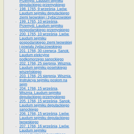
Przemyśl. Laudum sejmiku
deputackiego przemyskiego
198. 1765, 9 września, Lwów.
Laudum sejmiku deputackiego
ziemi lwowskiej i żydaczowskiej
199. 1765, 10 września,
Przemyśl. Laudum sejmiku
gospodarskiego przemyskiego
200. 1765, 10 września, Lwów.
Laudum sejmiku
gospodarskiego ziemi lwowskiej
i powiatu żydaczowskiego
201. 1766, 30 czerwca, Sanok.
Laudum elekcyjne
podkomorzego sanockiego
202. 1766, 25 sierpnia, Wisznia.
Laudum sejmiku poselskiego
wiszeńskiego
203. 1766, 25 sierpnia, Wisznia.
Instrukcya sejmiku posłom na
sejm
204. 1766, 15 września,
Wisznia. Laudum sejmiku
deputackiego przemyskiego
205. 1766, 15 września, Sanok.
Laudum sejmiku deputackiego
sanockiego
206. 1766, 15 września, Lwów.
Laudum sejmiku deputackiego
lwowskiego
207. 1766, 16 września, Lwów.
Laudum sejmiku