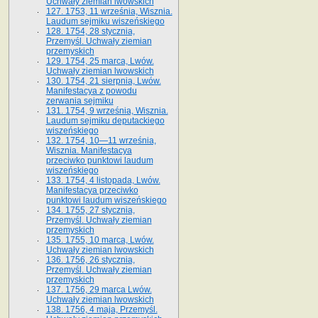
Uchwały ziemian lwowskich
127. 1753, 11 września, Wisznia.
Laudum sejmiku wiszeńskiego
128. 1754, 28 stycznia,
Przemyśl. Uchwały ziemian
przemyskich
129. 1754, 25 marca, Lwów.
Uchwały ziemian lwowskich
130. 1754, 21 sierpnia, Lwów.
Manifestacya z powodu
zerwania sejmiku
131. 1754, 9 września, Wisznia.
Laudum sejmiku deputackiego
wiszeńskiego
132. 1754, 10—11 września,
Wisznia. Manifestacya
przeciwko punktowi laudum
wiszeńskiego
133. 1754, 4 listopada, Lwów.
Manifestacya przeciwko
punktowi laudum wiszeńskiego
134. 1755, 27 stycznia,
Przemyśl. Uchwały ziemian
przemyskich
135. 1755, 10 marca, Lwów.
Uchwały ziemian lwowskich
136. 1756, 26 stycznia,
Przemyśl. Uchwały ziemian
przemyskich
137. 1756, 29 marca Lwów.
Uchwały ziemian lwowskich
138. 1756, 4 maja, Przemyśl.