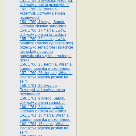
151. 1759, 2 kwietnia, Przemyśl.
Uchwały ziemian przemyskich
152. 1760, 28 stycznia,
Przemyśl. Uchwały ziemian
przemyskich
153. 1760, 4 lutego, Sanok.
Uchwała ziemian sanockich
154. 1760, 17 marca, Lwów.
Uchwały ziemian lwowskich
155. 1760, 22 marca, Lwów.
Manifest szlachty żydaczowskiej
przeciwko senatorom i szlachcie
lwowskiej z po­wodu
pogwałcenia sejmiku i wolnego
głosu
156. 1760, 25 sierpnia, Wisznia.
Laudum sejmiku wiszeńskiego
157. 1760, 25 sierpnia, Wisznia.
Instrukcya sejmiku posłom na
sejm
158. 1761, 26 stycznia,
Przemyśl. Uchwały ziemian
przemyskich
159. 1761, 9 lutego, Sanok.
Uchwały ziemian sanockich
160. 1761, 2 marca, Lwów.
Uchwały ziemian lwowskich
161. 1761, 16 marca, Wisznia.
Laudum sejmiku wiszeńskiego
162. 1761, 16 marca, Wisznia.
Instrukcya sejmiku posłom na
sejm