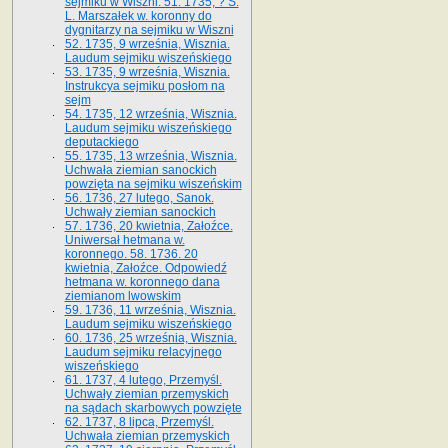
sejmiku w Wiszni. 51. 1735, ? S.
L. Marszałek w. koronny do
dygnitarzy na sejmiku w Wiszni
52. 1735, 9 września, Wisznia.
Laudum sejmiku wiszeńskiego
53. 1735, 9 września, Wisznia.
Instrukcya sejmiku posłom na
sejm
54. 1735, 12 września, Wisznia.
Laudum sejmiku wiszeńskiego
deputackiego
55. 1735, 13 września, Wisznia.
Uchwała ziemian sanockich
powzięta na sejmiku wiszeńskim
56. 1736, 27 lutego, Sanok.
Uchwały ziemian sanockich
57. 1736, 20 kwietnia, Załoźce.
Uniwersał hetmana w.
koronnego. 58. 1736. 20
kwietnia, Załoźce. Odpowiedź
hetmana w. koronnego dana
ziemianom lwowskim
59. 1736, 11 września, Wisznia.
Laudum sejmiku wiszeńskiego
60. 1736, 25 września, Wisznia.
Laudum sejmiku relacyjnego
wiszeńskiego
61. 1737, 4 lutego, Przemyśl.
Uchwały ziemian przemyskich
na sądach skarbowych powzięte
62. 1737, 8 lipca, Przemyśl.
Uchwała ziemian przemyskich