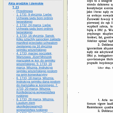
Akta grodzkie i ziemskie
T. 23
Przedmowa
1. 1731, 9 stycznia, Lwów.
Uchwała sądu boni ordinis
lwowskiego
2. 1732, 24 marca, Lwów.
Uchwała sądu boni ordinis
lwowskiego
3. 1733, 16 stycznia, Sanok.
Kilku szlachty sanockiej zakłada
manifest przeciwko uchwałom
zwołanego na 16 stycz­nia
sejmiku wiszeńskiego
4. 1733, marzec początek,
Warszawa. Józef Mniszek
marszałek w. kor. do sejmiku
wiszeńskiego. 5. 1733, 16
marca, Wisznia. Instrukcya
sejmiku wiszeńskiego posłom
na sejm konwokacyjny
6. 1733, 18 marca, Wisznia.
Instrukcya sejmiku dana posłom
do marszałka w. koronnego. 7.
1733, 20 marca, Wisznia.
Konfederacya województwa
ruskiego
8. 1733, 26 marca, Wisznia.
Laudum ziem
skonfederowanych
województwa ruskiego