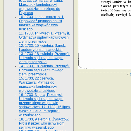
9. 1733, 26 marca, Wisznia.
Marszałek konfederacyi
województwa ruskiego do
Prymasa
10. 1733, koniec marca, s. 1.
Odpowiedź prymasa na list
marszałka województwa
ruskiego
11. 1733, 14 kwietnia, Przemyśl.
Ordynacya sądów kapturowych
ziemi przemyskiej
12. 1733, 15 kwietnia, Sanok.
Laudum ziemian sanockich
13. 1733, 18 kwietnia, Przemyśl.
Uchwała sądu kapturowego
ziemi przemyskiej
14. 1733, 18 kwietnia, Przemyśl.
Uchwała sądu kapturowego
«
ziemi przemyskiej
15. 1733, 22 czerwca,
Warszawa. Prymas do
marszałka konfederacyi
województwa ruskiego
16. 1733, 3 lipca, Przemyśl.
Uchwała sądu kapturowego
przemyskiego w sprawie
sądownictwa. 17. 1733, 16 lipca,
Wisznia. Laudum sejmiku
wiszeńskiego
18. 1733, 9 sierpnia, Żydaczów.
Protest przeciwko uchwałom
sejmiku wiszeńskiego